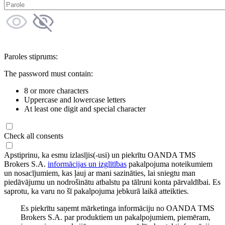
Paroles stiprums:
The password must contain:
8 or more characters
Uppercase and lowercase letters
At least one digit and special character
Check all consents
Apstiprinu, ka esmu izlasījis(-usi) un piekrītu OANDA TMS
Brokers S.A.
informācijas un izglītības
pakalpojuma noteikumiem
un nosacījumiem, kas ļauj ar mani sazināties, lai sniegtu man
piedāvājumu un nodrošinātu atbalstu pa tālruni konta pārvaldībai. Es
saprotu, ka varu no šī pakalpojuma jebkurā laikā atteikties.
Es piekrītu saņemt mārketinga informāciju no OANDA TMS
Brokers S.A. par produktiem un pakalpojumiem, piemēram,