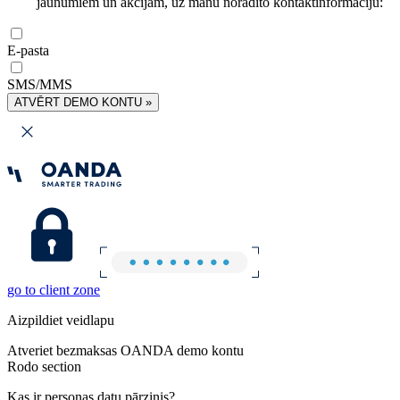
jaunumiem un akcijām, uz manu norādīto kontaktinformāciju:
E-pasta
SMS/MMS
ATVĒRT DEMO KONTU »
go to client zone
Aizpildiet veidlapu
Atveriet bezmaksas OANDA demo kontu
Rodo section
Kas ir personas datu pārzinis?