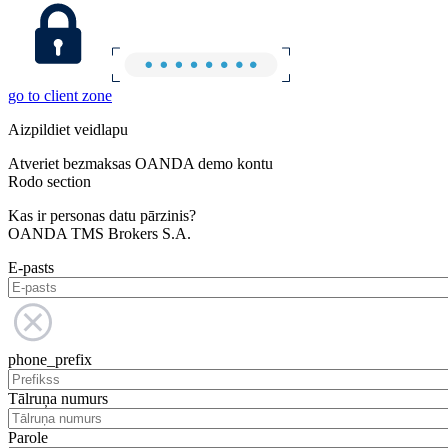
go to client zone
Aizpildiet veidlapu
Atveriet bezmaksas OANDA demo kontu
Rodo section
Kas ir personas datu pārzinis?
OANDA TMS Brokers S.A.
E-pasts
phone_prefix
Tālruņa numurs
Parole