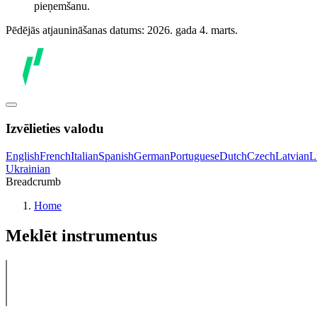
pieņemšanu.
Pēdējās atjaunināšanas datums: 2026. gada 4. marts.
Izvēlieties valodu
English
French
Italian
Spanish
German
Portuguese
Dutch
Czech
Latvian
L
Ukrainian
Breadcrumb
Home
Meklēt instrumentus