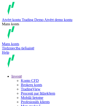
Atvērt kontu
Trading
Demo
Atvērt demo kontu
Mans konts
Mans konts
Tirdzniecība tiešsaistē
Help
Investē
Konto CFD
Brokeru konts
TradingView
Procenti par līdzekļiem
Mobilā lietotne
Profesionāls klients