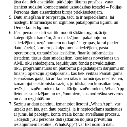
jūsu dati tiek apstrādāti, pārkāpjot likuma prasības, varat
iesniegt sūdzību kompetentajai uzraudzības iestādei – Polijas
Personas datu aizsardzības biroja priekšsēdētājam.
Datu sniegšana ir brīvprātīga, taču tā ir nepieciešama, lai
noslēgtu Informācijas un izglītības pakalpojumu līgumu un
Demo konta līgumu.
Jūsu personas dati var tikt nodoti šādām organizāciju
kategorijām: bankām, ātro maksājumu pakalpojumu
sniedzējiem, uzņēmumiem no kapitāla grupas, kurai pieder
datu pārziņš, kurjeru pakalpojumu sniedzējiem, pasta
operatoriem, uzraudzības iestādēm, finanšu informācijas
iestādēm, tirgus datu sniedzējiem, krāpšanas novēršanas un
AML rīku sniedzējiem, ieguldījumu fondu pārvaldītājiem,
rīku, programmatūras un platformu piegādātājiem darījumu un
finanšu operāciju apkalpošanai, kas tiek veiktas Pamatlīguma
īstenošanas gaitā, kā arī komerciālās informācijas nosūtīšanai,
izmantojot elektronisko saziņu, juridiskajiem konsultantiem,
revīzijas uzņēmumiem, konsultāciju uzņēmumiem, WhatsApp
lietotnes sniedzējam un uzņēmumiem, kas nodrošina serverus
un datu uzglabāšanu.
Saziņu ar datu pārziņu, izmantojot lietotni „WhatsApp“, var
uzsākt gan jūs, gan datu pārziņš, ja ir nepieciešams sazināties
ar jums, lai pabeigtu konta (reālā konta) atvēršanas procesu.
Tādējādi jūsu personas dati (atkarībā no jūsu privātuma
iestatījumiem lietotnē „WhatsApp“) var tikt nosūtīti datu