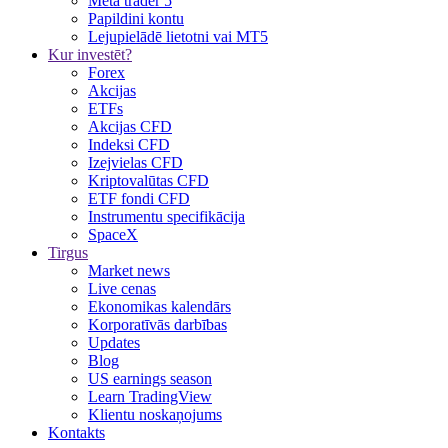
Meta trader 5
Papildini kontu
Lejupielādē lietotni vai MT5
Kur investēt?
Forex
Akcijas
ETFs
Akcijas CFD
Indeksi CFD
Izejvielas CFD
Kriptovalūtas CFD
ETF fondi CFD
Instrumentu specifikācija
SpaceX
Tirgus
Market news
Live cenas
Ekonomikas kalendārs
Korporatīvās darbības
Updates
Blog
US earnings season
Learn TradingView
Klientu noskaņojums
Kontakts