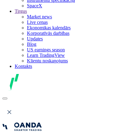
Instrumentu specifikācija
SpaceX
Tirgus
Market news
Live cenas
Ekonomikas kalendārs
Korporatīvās darbības
Updates
Blog
US earnings season
Learn TradingView
Klientu noskaņojums
Kontakts