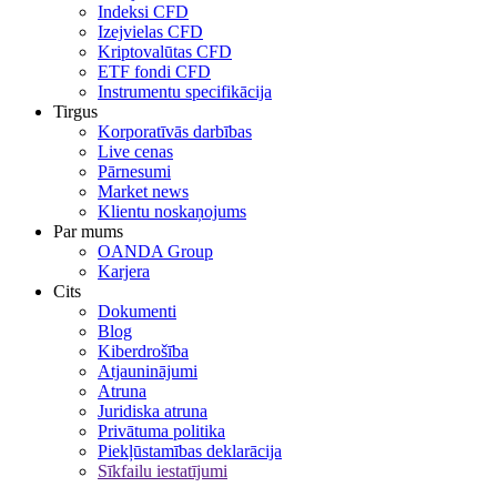
Indeksi CFD
Izejvielas CFD
Kriptovalūtas CFD
ETF fondi CFD
Instrumentu specifikācija
Tirgus
Korporatīvās darbības
Live cenas
Pārnesumi
Market news
Klientu noskaņojums
Par mums
OANDA Group
Karjera
Cits
Dokumenti
Blog
Kiberdrošība
Atjauninājumi
Atruna
Juridiska atruna
Privātuma politika
Piekļūstamības deklarācija
Sīkfailu iestatījumi