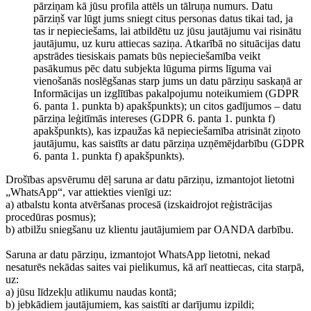
pārziņam kā jūsu profila attēls un tālruņa numurs. Datu
pārziņš var lūgt jums sniegt citus personas datus tikai tad, ja
tas ir nepieciešams, lai atbildētu uz jūsu jautājumu vai risinātu
jautājumu, uz kuru attiecas saziņa. Atkarībā no situācijas datu
apstrādes tiesiskais pamats būs nepieciešamība veikt
pasākumus pēc datu subjekta lūguma pirms līguma vai
vienošanās noslēgšanas starp jums un datu pārziņu saskaņā ar
Informācijas un izglītības pakalpojumu noteikumiem (GDPR
6. panta 1. punkta b) apakšpunkts); un citos gadījumos – datu
pārziņa leģitīmās intereses (GDPR 6. panta 1. punkta f)
apakšpunkts), kas izpaužas kā nepieciešamība atrisināt ziņoto
jautājumu, kas saistīts ar datu pārziņa uzņēmējdarbību (GDPR
6. panta 1. punkta f) apakšpunkts).
Drošības apsvērumu dēļ saruna ar datu pārziņu, izmantojot lietotni
„WhatsApp“, var attiekties vienīgi uz:
a) atbalstu konta atvēršanas procesā (izskaidrojot reģistrācijas
procedūras posmus);
b) atbilžu sniegšanu uz klientu jautājumiem par OANDA darbību.
Saruna ar datu pārziņu, izmantojot WhatsApp lietotni, nekad
nesaturēs nekādas saites vai pielikumus, kā arī neattiecas, cita starpā,
uz:
a) jūsu līdzekļu atlikumu naudas kontā;
b) jebkādiem jautājumiem, kas saistīti ar darījumu izpildi;