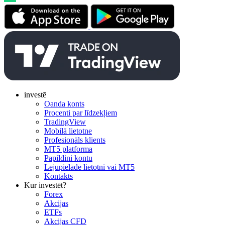
investē
Oanda konts
Procenti par līdzekļiem
TradingView
Mobilā lietotne
Profesionāls klients
MT5 platforma
Papildini kontu
Lejupielādē lietotni vai MT5
Kontakts
Kur investēt?
Forex
Akcijas
ETFs
Akcijas CFD