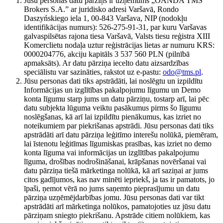
Jūsu personas datu pārziņš ir uzņēmums „OANDA TMS
Brokers S.A.” ar juridisko adresi Varšavā, Rondo
Daszyńskiego iela 1, 00-843 Varšava, NIP (nodokļu
identifikācijas numurs): 526-275-91-31, par kuru Varšavas
galvaspilsētas rajona tiesa Varšavā, Valsts tiesu reģistra XIII
Komerclietu nodaļa uztur reģistrācijas lietas ar numuru KRS:
0000204776, akciju kapitāls 3 537 560 PLN (pilnībā
apmaksāts). Ar datu pārziņa iecelto datu aizsardzības
speciālistu var sazināties, rakstot uz e-pastu:
odo@tms.pl
.
Jūsu personas dati tiks apstrādāti, lai noslēgtu un izpildītu
Informācijas un izglītības pakalpojumu līgumu un Demo
konta līgumu starp jums un datu pārziņu, tostarp arī, lai pēc
datu subjekta lūguma veiktu pasākumus pirms šo līgumu
noslēgšanas, kā arī lai izpildītu pienākumus, kas izriet no
noteikumiem par piekrišanas apstrādi. Jūsu personas dati tiks
apstrādāti arī datu pārziņa leģitīmo interešu nolūkā, piemēram,
lai īstenotu leģitīmas līgumiskas prasības, kas izriet no demo
konta līguma vai informācijas un izglītības pakalpojumu
līguma, drošības nodrošināšanai, krāpšanas novēršanai vai
datu pārziņa tiešā mārketinga nolūkā, kā arī saziņai ar jums
citos gadījumos, kas nav minēti iepriekš, ja tas ir pamatots, jo
īpaši, ņemot vērā no jums saņemto pieprasījumu un datu
pārziņa uzņēmējdarbības jomu. Jūsu personas dati var tikt
apstrādāti arī mārketinga nolūkos, pamatojoties uz jūsu datu
pārziņam sniegto piekrišanu. Apstrāde citiem nolūkiem, kas