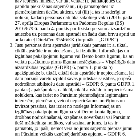
nav iepriekš minētie, var tikt veikta: (i) pamatojoties uz
papildu piekrišanas saņemšanu, (ii) pamatojoties uz
piemērojamiem tiesību aktiem, vai (iii) ja tas ir saderīgi ar
nolūku, kādam personas dati tika sākotnēji vākti (2016. gada
27. aprīļa Eiropas Parlamenta un Padomes Regulas (ES)
2016/679 6. panta 4. punkts par fizisko personu aizsardzību
attiecībā uz personas datu apstrādi un šādu datu brīvu apriti un
ar ko atceļ Direktīvu 95/46/EK (turpmāk – „GDPR”).
Jūsu personas datu apstrādes juridiskais pamats ir: a. tiktāl,
ciktāl apstrāde ir nepieciešama, lai izpildītu Informācijas un
izglītības pakalpojumu līgumu vai Demo konta līgumu, kā arī
veiktu pasākumus pirms līguma noslēgšanas – Vispārīgās datu
aizsardzības regulas (GDPR) 6. panta 1. punkta b)
apakšpunkts; b. tiktāl, ciktāl datu apstrāde ir nepieciešama, lai
datu pārziņš varētu izpildīt savas juridiskās saistības, jo īpaši
nodrošinot atbilstošu datu apstrādi – GDPR 6. panta GDPR 1.
panta c) apakšpunkts; c. tiktāl, ciktāl apstrāde ir nepieciešama
nolūkiem, kas izriet no Pārzinim piemītošajām leģitīmajām
interesēm, piemēram, veicot nepieciešamos norēķinus un
izvirzot prasības, kas izriet no noslēgtā Informācijas un
izglītības pakalpojumu līguma vai Demo konta līguma,
drošības nodrošināšanai, krāpšanas novēršanai vai Pārzinim
tiešā mārketinga nolūkos, vai saziņai ar jums, ja tas ir
pamatots, jo īpaši, ņemot vērā no jums saņemto pieprasījumu
un Pārzinim veiktās uzņēmējdarbības apjomu – GDPR 6.