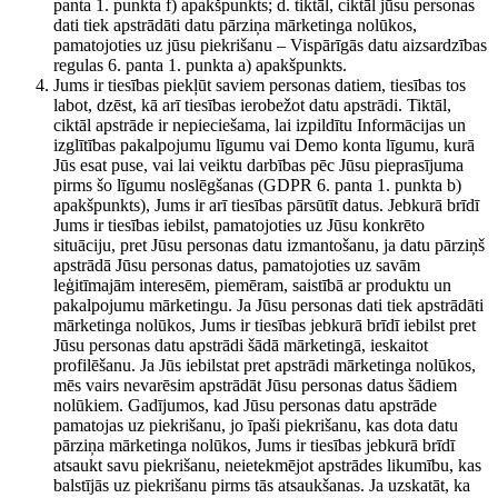
panta 1. punkta f) apakšpunkts; d. tiktāl, ciktāl jūsu personas
dati tiek apstrādāti datu pārziņa mārketinga nolūkos,
pamatojoties uz jūsu piekrišanu – Vispārīgās datu aizsardzības
regulas 6. panta 1. punkta a) apakšpunkts.
Jums ir tiesības piekļūt saviem personas datiem, tiesības tos
labot, dzēst, kā arī tiesības ierobežot datu apstrādi. Tiktāl,
ciktāl apstrāde ir nepieciešama, lai izpildītu Informācijas un
izglītības pakalpojumu līgumu vai Demo konta līgumu, kurā
Jūs esat puse, vai lai veiktu darbības pēc Jūsu pieprasījuma
pirms šo līgumu noslēgšanas (GDPR 6. panta 1. punkta b)
apakšpunkts), Jums ir arī tiesības pārsūtīt datus. Jebkurā brīdī
Jums ir tiesības iebilst, pamatojoties uz Jūsu konkrēto
situāciju, pret Jūsu personas datu izmantošanu, ja datu pārziņš
apstrādā Jūsu personas datus, pamatojoties uz savām
leģitīmajām interesēm, piemēram, saistībā ar produktu un
pakalpojumu mārketingu. Ja Jūsu personas dati tiek apstrādāti
mārketinga nolūkos, Jums ir tiesības jebkurā brīdī iebilst pret
Jūsu personas datu apstrādi šādā mārketingā, ieskaitot
profilēšanu. Ja Jūs iebilstat pret apstrādi mārketinga nolūkos,
mēs vairs nevarēsim apstrādāt Jūsu personas datus šādiem
nolūkiem. Gadījumos, kad Jūsu personas datu apstrāde
pamatojas uz piekrišanu, jo īpaši piekrišanu, kas dota datu
pārziņa mārketinga nolūkos, Jums ir tiesības jebkurā brīdī
atsaukt savu piekrišanu, neietekmējot apstrādes likumību, kas
balstījās uz piekrišanu pirms tās atsaukšanas. Ja uzskatāt, ka