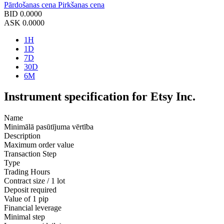
Pārdošanas cena
Pirkšanas cena
BID
0.0000
ASK
0.0000
1H
1D
7D
30D
6M
Instrument specification for Etsy Inc.
Name
Minimālā pasūtījuma vērtība
Description
Maximum order value
Transaction Step
Type
Trading Hours
Contract size / 1 lot
Deposit required
Value of 1 pip
Financial leverage
Minimal step