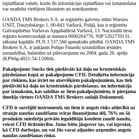
izplatīšanai valstīs, kurās šīs informācijas izplatīšana vai izmantošana
var neatbilst vietējiem likumiem un noteikumiem
OANDA TMS Brokers S.A. ar reģistrēto galveno mītni Warsaw
UNIT, Daszyńskiego 1, 00-843 Varšavā, Polijā, kas ir reģistrēta
Galvaspilsētas Varšavas Apgabaltiesā Varšavā, 13. Nacionālā tiesu
reģistra komercnodaļā ar numuru 0000204776, NIP 5262759131,
sākuma kapitāls: PLN 3 537,560 apmaksāts pilnībā. OANDA TMS
Brokers S.A. ir pakļauts Polijas Finanšu uzraudzības iestādes
uzraudzībai, balstoties uz pilnvarojumu no 2004. gada 26. aprīļa
(KPWig-4021-54-1/2004).
Pakalpojums Stocks tiek piedāvāts kā daļa no krusteniskās
pārdošanas kopā ar pakalpojumu CFD. Detalizēta informācija
par riskiem, kas izriet no atsevišķiem pakalpojumiem, kas tiek
piedāvāti kā daļa no krusteniskās pārdošanas, un informācija
par izmaksām, kas saistītas ar šiem pakalpojumiem, ir pieejama
tīmekļa vietnes OANDA TMS Brokers sadaļā Dokumenti.
CFD ir sarežģīti instrumenti, un tiem ir augsts risks attiecībā uz
strauju naudas zaudēšanu sviras finansējuma dēļ. 76% no šā
produktu sniedzēja privāto ieguldītāju kontiem zaudē naudu,
veicot CFD tirdzniecību. Jums būtu jāapsver tas, vai izprotat,
kā CFD darbojas, un vai Jūs varat atļauties uzņemties augsto
naudas zaudēšanas risku.