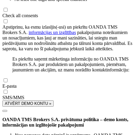
Check all consents
Apstiprinu, ka esmu izlasījis(-usi) un piekrītu OANDA TMS
Brokers S.A.
informācijas un izglītības
pakalpojuma noteikumiem
un nosacījumiem, kas ļauj ar mani sazināties, lai sniegtu man
piedāvājumu un nodrošinātu atbalstu pa tālruni konta pārvaldībai. Es
saprotu, ka varu no šī pakalpojuma jebkurā laikā atteikties.
Es piekrītu saņemt mārketinga informāciju no OANDA TMS
Brokers S.A. par produktiem un pakalpojumiem, piemēram,
jaunumiem un akcijām, uz manu norādīto kontaktinformāciju:
E-pasta
SMS/MMS
ATVĒRT DEMO KONTU »
OANDA TMS Brokers S.A. privātuma politika – demo konts,
informācijas un izglītojošie pakalpojumi