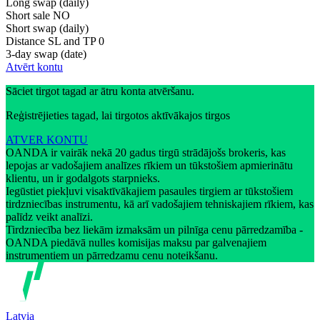
Long swap (daily)
Short sale
NO
Short swap (daily)
Distance SL and TP
0
3-day swap (date)
Atvērt kontu
Sāciet tirgot tagad ar ātru konta atvēršanu.
Reģistrējieties tagad, lai tirgotos aktīvākajos tirgos
ATVER KONTU
OANDA ir vairāk nekā 20 gadus tirgū strādājošs brokeris, kas
lepojas ar vadošajiem analīzes rīkiem un tūkstošiem apmierinātu
klientu, un ir godalgots starpnieks.
Iegūstiet piekļuvi visaktīvākajiem pasaules tirgiem ar tūkstošiem
tirdzniecības instrumentu, kā arī vadošajiem tehniskajiem rīkiem, kas
palīdz veikt analīzi.
Tirdzniecība bez liekām izmaksām un pilnīga cenu pārredzamība -
OANDA piedāvā nulles komisijas maksu par galvenajiem
instrumentiem un pārredzamu cenu noteikšanu.
Latvia