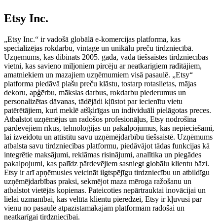
Etsy Inc.
„Etsy Inc.“ ir vadošā globālā e-komercijas platforma, kas
specializējas rokdarbu, vintage un unikālu preču tirdzniecībā.
Uzņēmums, kas dibināts 2005. gadā, vada tiešsaistes tirdzniecības
vietni, kas savieno miljoniem pircēju ar neatkarīgiem radītājiem,
amatniekiem un mazajiem uzņēmumiem visā pasaulē. „Etsy“
platforma piedāvā plašu preču klāstu, tostarp rotaslietas, mājas
dekoru, apģērbu, mākslas darbus, rokdarbu piederumus un
personalizētas dāvanas, tādējādi kļūstot par iecienītu vietu
patērētājiem, kuri meklē atšķirīgas un individuāli pielāgotas preces.
Atbalstot uzņēmējus un radošos profesionāļus, Etsy nodrošina
pārdevējiem rīkus, tehnoloģijas un pakalpojumus, kas nepieciešami,
lai izveidotu un attīstītu savu uzņēmējdarbību tiešsaistē. Uzņēmums
atbalsta savu tirdzniecības platformu, piedāvājot tādas funkcijas kā
integrētie maksājumi, reklāmas risinājumi, analītika un piegādes
pakalpojumi, kas palīdz pārdevējiem sasniegt globālu klientu bāzi.
Etsy ir arī apņēmusies veicināt ilgtspējīgu tirdzniecību un atbildīgu
uzņēmējdarbības praksi, sekmējot maza mēroga ražošanu un
atbalstot vietējās kopienas. Pateicoties nepārtrauktai inovācijai un
lielai uzmanībai, kas veltīta klientu pieredzei, Etsy ir kļuvusi par
vienu no pasaulē atpazīstamākajām platformām radošai un
neatkarīgai tirdzniecībai.