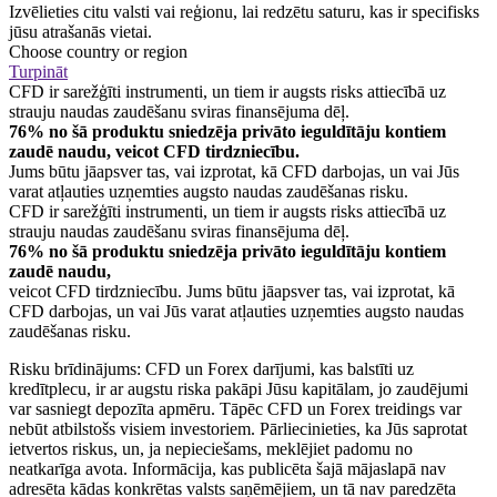
Izvēlieties citu valsti vai reģionu, lai redzētu saturu, kas ir specifisks
jūsu atrašanās vietai.
Choose country or region
Turpināt
CFD ir sarežģīti instrumenti, un tiem ir augsts risks attiecībā uz
strauju naudas zaudēšanu sviras finansējuma dēļ.
76% no šā produktu sniedzēja privāto ieguldītāju kontiem
zaudē naudu, veicot CFD tirdzniecību.
Jums būtu jāapsver tas, vai izprotat, kā CFD darbojas, un vai Jūs
varat atļauties uzņemties augsto naudas zaudēšanas risku.
CFD ir sarežģīti instrumenti, un tiem ir augsts risks attiecībā uz
strauju naudas zaudēšanu sviras finansējuma dēļ.
76% no šā produktu sniedzēja privāto ieguldītāju kontiem
zaudē naudu,
veicot CFD tirdzniecību. Jums būtu jāapsver tas, vai izprotat, kā
CFD darbojas, un vai Jūs varat atļauties uzņemties augsto naudas
zaudēšanas risku.
Risku brīdinājums: CFD un Forex darījumi, kas balstīti uz
kredītplecu, ir ar augstu riska pakāpi Jūsu kapitālam, jo zaudējumi
var sasniegt depozīta apmēru. Tāpēc CFD un Forex treidings var
nebūt atbilstošs visiem investoriem. Pārliecinieties, ka Jūs saprotat
ietvertos riskus, un, ja nepieciešams, meklējiet padomu no
neatkarīga avota. Informācija, kas publicēta šajā mājaslapā nav
adresēta kādas konkrētas valsts saņēmējiem, un tā nav paredzēta