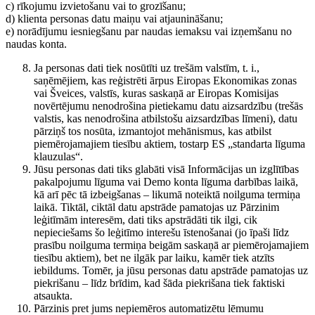
c) rīkojumu izvietošanu vai to grozīšanu;
d) klienta personas datu maiņu vai atjaunināšanu;
e) norādījumu iesniegšanu par naudas iemaksu vai izņemšanu no
naudas konta.
Ja personas dati tiek nosūtīti uz trešām valstīm, t. i.,
saņēmējiem, kas reģistrēti ārpus Eiropas Ekonomikas zonas
vai Šveices, valstīs, kuras saskaņā ar Eiropas Komisijas
novērtējumu nenodrošina pietiekamu datu aizsardzību (trešās
valstis, kas nenodrošina atbilstošu aizsardzības līmeni), datu
pārziņš tos nosūta, izmantojot mehānismus, kas atbilst
piemērojamajiem tiesību aktiem, tostarp ES „standarta līguma
klauzulas“.
Jūsu personas dati tiks glabāti visā Informācijas un izglītības
pakalpojumu līguma vai Demo konta līguma darbības laikā,
kā arī pēc tā izbeigšanas – likumā noteiktā noilguma termiņa
laikā. Tiktāl, ciktāl datu apstrāde pamatojas uz Pārzinim
leģitīmām interesēm, dati tiks apstrādāti tik ilgi, cik
nepieciešams šo leģitīmo interešu īstenošanai (jo īpaši līdz
prasību noilguma termiņa beigām saskaņā ar piemērojamajiem
tiesību aktiem), bet ne ilgāk par laiku, kamēr tiek atzīts
iebildums. Tomēr, ja jūsu personas datu apstrāde pamatojas uz
piekrišanu – līdz brīdim, kad šāda piekrišana tiek faktiski
atsaukta.
Pārzinis pret jums nepiemēros automatizētu lēmumu