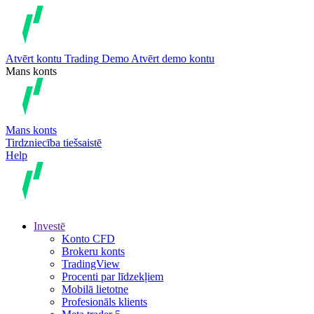
Atvērt kontu
Trading
Demo
Atvērt demo kontu
Mans konts
Mans konts
Tirdzniecība tiešsaistē
Help
Investē
Konto CFD
Brokeru konts
TradingView
Procenti par līdzekļiem
Mobilā lietotne
Profesionāls klients