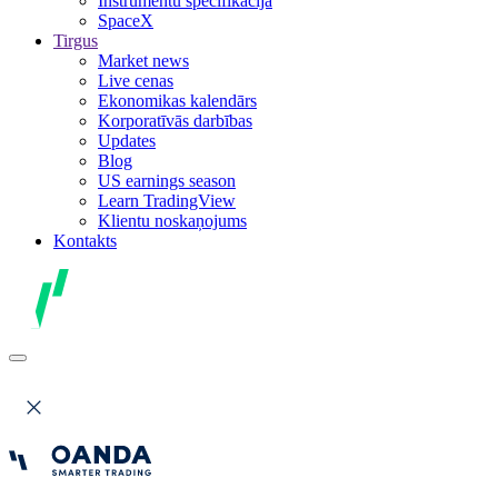
Instrumentu specifikācija
SpaceX
Tirgus
Market news
Live cenas
Ekonomikas kalendārs
Korporatīvās darbības
Updates
Blog
US earnings season
Learn TradingView
Klientu noskaņojums
Kontakts