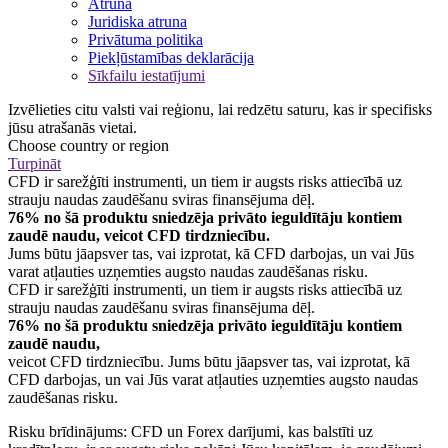
Atruna
Juridiska atruna
Privātuma politika
Piekļūstamības deklarācija
Sīkfailu iestatījumi
Izvēlieties citu valsti vai reģionu, lai redzētu saturu, kas ir specifisks
jūsu atrašanās vietai.
Choose country or region
Turpināt
CFD ir sarežģīti instrumenti, un tiem ir augsts risks attiecībā uz
strauju naudas zaudēšanu sviras finansējuma dēļ.
76% no šā produktu sniedzēja privāto ieguldītāju kontiem
zaudē naudu, veicot CFD tirdzniecību.
Jums būtu jāapsver tas, vai izprotat, kā CFD darbojas, un vai Jūs
varat atļauties uzņemties augsto naudas zaudēšanas risku.
CFD ir sarežģīti instrumenti, un tiem ir augsts risks attiecībā uz
strauju naudas zaudēšanu sviras finansējuma dēļ.
76% no šā produktu sniedzēja privāto ieguldītāju kontiem
zaudē naudu,
veicot CFD tirdzniecību. Jums būtu jāapsver tas, vai izprotat, kā
CFD darbojas, un vai Jūs varat atļauties uzņemties augsto naudas
zaudēšanas risku.
Risku brīdinājums: CFD un Forex darījumi, kas balstīti uz