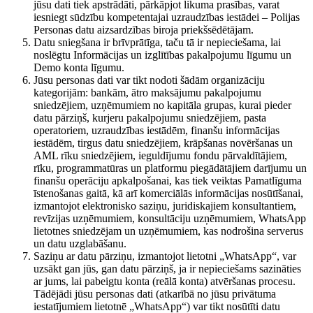
jūsu dati tiek apstrādāti, pārkāpjot likuma prasības, varat
iesniegt sūdzību kompetentajai uzraudzības iestādei – Polijas
Personas datu aizsardzības biroja priekšsēdētājam.
Datu sniegšana ir brīvprātīga, taču tā ir nepieciešama, lai
noslēgtu Informācijas un izglītības pakalpojumu līgumu un
Demo konta līgumu.
Jūsu personas dati var tikt nodoti šādām organizāciju
kategorijām: bankām, ātro maksājumu pakalpojumu
sniedzējiem, uzņēmumiem no kapitāla grupas, kurai pieder
datu pārziņš, kurjeru pakalpojumu sniedzējiem, pasta
operatoriem, uzraudzības iestādēm, finanšu informācijas
iestādēm, tirgus datu sniedzējiem, krāpšanas novēršanas un
AML rīku sniedzējiem, ieguldījumu fondu pārvaldītājiem,
rīku, programmatūras un platformu piegādātājiem darījumu un
finanšu operāciju apkalpošanai, kas tiek veiktas Pamatlīguma
īstenošanas gaitā, kā arī komerciālās informācijas nosūtīšanai,
izmantojot elektronisko saziņu, juridiskajiem konsultantiem,
revīzijas uzņēmumiem, konsultāciju uzņēmumiem, WhatsApp
lietotnes sniedzējam un uzņēmumiem, kas nodrošina serverus
un datu uzglabāšanu.
Saziņu ar datu pārziņu, izmantojot lietotni „WhatsApp“, var
uzsākt gan jūs, gan datu pārziņš, ja ir nepieciešams sazināties
ar jums, lai pabeigtu konta (reālā konta) atvēršanas procesu.
Tādējādi jūsu personas dati (atkarībā no jūsu privātuma
iestatījumiem lietotnē „WhatsApp“) var tikt nosūtīti datu