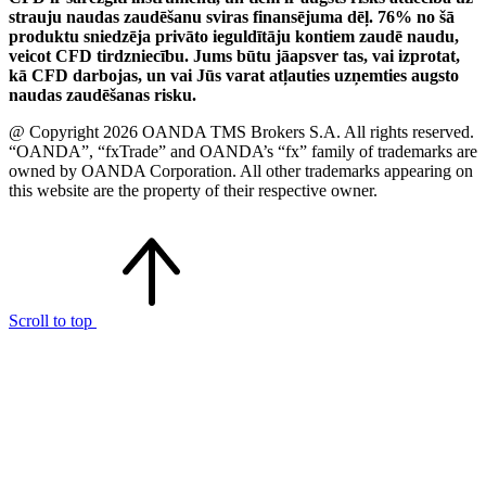
strauju naudas zaudēšanu sviras finansējuma dēļ. 76% no šā
produktu sniedzēja privāto ieguldītāju kontiem zaudē naudu,
veicot CFD tirdzniecību. Jums būtu jāapsver tas, vai izprotat,
kā CFD darbojas, un vai Jūs varat atļauties uzņemties augsto
naudas zaudēšanas risku.
@ Copyright 2026 OANDA TMS Brokers S.A. All rights reserved.
“OANDA”, “fxTrade” and OANDA’s “fx” family of trademarks are
owned by OANDA Corporation. All other trademarks appearing on
this website are the property of their respective owner.
Scroll to top