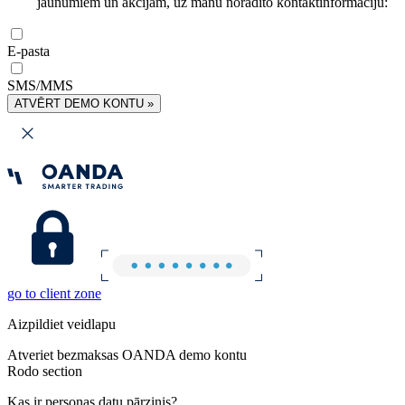
jaunumiem un akcijām, uz manu norādīto kontaktinformāciju:
E-pasta
SMS/MMS
ATVĒRT DEMO KONTU »
go to client zone
Aizpildiet veidlapu
Atveriet bezmaksas OANDA demo kontu
Rodo section
Kas ir personas datu pārzinis?