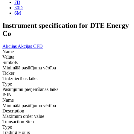
7D
30D
6M
Instrument specification for DTE Energy
Co
Akcijas
Akcijas CFD
Name
Valūta
Simbols
Minimālā pasūtījuma vērtība
Ticker
Tirdzniecības laiks
Type
Pasūtījumu pieņemšanas laiks
ISIN
Name
Minimālā pasūtījuma vērtība
Description
Maximum order value
Transaction Step
Type
Trading Hours