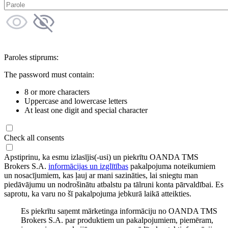
Paroles stiprums:
The password must contain:
8 or more characters
Uppercase and lowercase letters
At least one digit and special character
Check all consents
Apstiprinu, ka esmu izlasījis(-usi) un piekrītu OANDA TMS
Brokers S.A.
informācijas un izglītības
pakalpojuma noteikumiem
un nosacījumiem, kas ļauj ar mani sazināties, lai sniegtu man
piedāvājumu un nodrošinātu atbalstu pa tālruni konta pārvaldībai. Es
saprotu, ka varu no šī pakalpojuma jebkurā laikā atteikties.
Es piekrītu saņemt mārketinga informāciju no OANDA TMS
Brokers S.A. par produktiem un pakalpojumiem, piemēram,