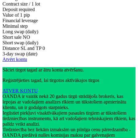
Contract size / 1 lot
Deposit required
Value of 1 pip
Financial leverage
Minimal step
Long swap (daily)
Short sale
NO
Short swap (daily)
Distance SL and TP
0
3-day swap (date)
Atvērt kontu
Sāciet tirgot tagad ar ātru konta atvēršanu.
Reģistrējieties tagad, lai tirgotos aktīvākajos tirgos
ATVER KONTU
OANDA ir vairāk nekā 20 gadus tirgū strādājošs brokeris, kas
lepojas ar vadošajiem analīzes rīkiem un tūkstošiem apmierinātu
klientu, un ir godalgots starpnieks.
Iegūstiet piekļuvi visaktīvākajiem pasaules tirgiem ar tūkstošiem
tirdzniecības instrumentu, kā arī vadošajiem tehniskajiem rīkiem, kas
palīdz veikt analīzi.
Tirdzniecība bez liekām izmaksām un pilnīga cenu pārredzamība -
OANDA piedāvā nulles komisijas maksu par galvenajiem