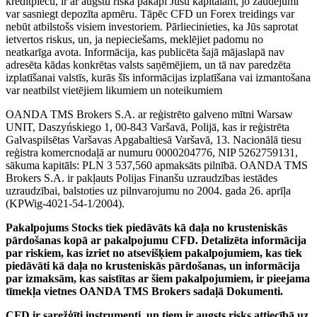
kredītplecu, ir ar augstu riska pakāpi Jūsu kapitālam, jo zaudējumi
var sasniegt depozīta apmēru. Tāpēc CFD un Forex treidings var
nebūt atbilstošs visiem investoriem. Pārliecinieties, ka Jūs saprotat
ietvertos riskus, un, ja nepieciešams, meklējiet padomu no
neatkarīga avota. Informācija, kas publicēta šajā mājaslapā nav
adresēta kādas konkrētas valsts saņēmējiem, un tā nav paredzēta
izplatīšanai valstīs, kurās šīs informācijas izplatīšana vai izmantošana
var neatbilst vietējiem likumiem un noteikumiem
OANDA TMS Brokers S.A. ar reģistrēto galveno mītni Warsaw
UNIT, Daszyńskiego 1, 00-843 Varšavā, Polijā, kas ir reģistrēta
Galvaspilsētas Varšavas Apgabaltiesā Varšavā, 13. Nacionālā tiesu
reģistra komercnodaļā ar numuru 0000204776, NIP 5262759131,
sākuma kapitāls: PLN 3 537,560 apmaksāts pilnībā. OANDA TMS
Brokers S.A. ir pakļauts Polijas Finanšu uzraudzības iestādes
uzraudzībai, balstoties uz pilnvarojumu no 2004. gada 26. aprīļa
(KPWig-4021-54-1/2004).
Pakalpojums Stocks tiek piedāvāts kā daļa no krusteniskās
pārdošanas kopā ar pakalpojumu CFD. Detalizēta informācija
par riskiem, kas izriet no atsevišķiem pakalpojumiem, kas tiek
piedāvāti kā daļa no krusteniskās pārdošanas, un informācija
par izmaksām, kas saistītas ar šiem pakalpojumiem, ir pieejama
tīmekļa vietnes OANDA TMS Brokers sadaļā Dokumenti.
CFD ir sarežģīti instrumenti, un tiem ir augsts risks attiecībā uz