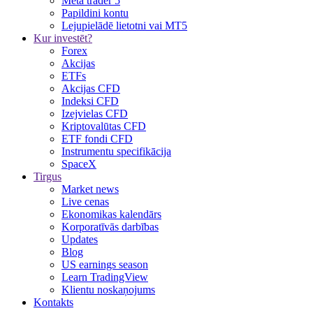
Meta trader 5
Papildini kontu
Lejupielādē lietotni vai MT5
Kur investēt?
Forex
Akcijas
ETFs
Akcijas CFD
Indeksi CFD
Izejvielas CFD
Kriptovalūtas CFD
ETF fondi CFD
Instrumentu specifikācija
SpaceX
Tirgus
Market news
Live cenas
Ekonomikas kalendārs
Korporatīvās darbības
Updates
Blog
US earnings season
Learn TradingView
Klientu noskaņojums
Kontakts