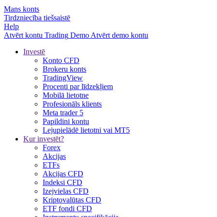
Mans konts
Tirdzniecība tiešsaistē
Help
Atvērt kontu
Trading
Demo
Atvērt demo kontu
Investē
Konto CFD
Brokeru konts
TradingView
Procenti par līdzekļiem
Mobilā lietotne
Profesionāls klients
Meta trader 5
Papildini kontu
Lejupielādē lietotni vai MT5
Kur investēt?
Forex
Akcijas
ETFs
Akcijas CFD
Indeksi CFD
Izejvielas CFD
Kriptovalūtas CFD
ETF fondi CFD