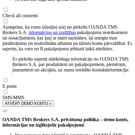
Check all consents
Apstiprinu, ka esmu izlasījis(-usi) un piekrītu OANDA TMS
Brokers S.A.
informācijas un izglītības
pakalpojuma noteikumiem
un nosacījumiem, kas ļauj ar mani sazināties, lai sniegtu man
piedāvājumu un nodrošinātu atbalstu pa tālruni konta pārvaldībai. Es
saprotu, ka varu no šī pakalpojuma jebkurā laikā atteikties.
Es piekrītu saņemt mārketinga informāciju no OANDA TMS
Brokers S.A. par produktiem un pakalpojumiem, piemēram,
jaunumiem un akcijām, uz manu norādīto kontaktinformāciju:
E-pasta
SMS/MMS
ATVĒRT DEMO KONTU »
OANDA TMS Brokers S.A. privātuma politika – demo konts,
informācijas un izglītojošie pakalpojumi