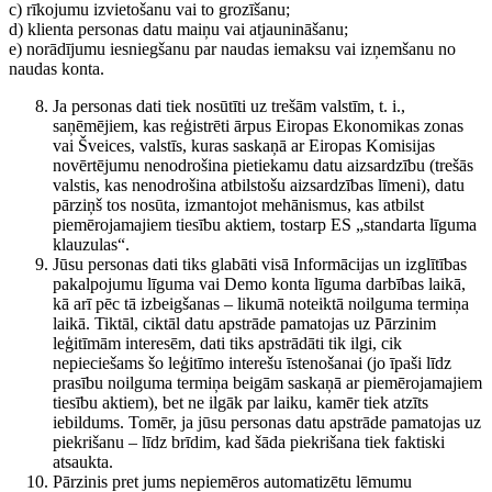
c) rīkojumu izvietošanu vai to grozīšanu;
d) klienta personas datu maiņu vai atjaunināšanu;
e) norādījumu iesniegšanu par naudas iemaksu vai izņemšanu no
naudas konta.
Ja personas dati tiek nosūtīti uz trešām valstīm, t. i.,
saņēmējiem, kas reģistrēti ārpus Eiropas Ekonomikas zonas
vai Šveices, valstīs, kuras saskaņā ar Eiropas Komisijas
novērtējumu nenodrošina pietiekamu datu aizsardzību (trešās
valstis, kas nenodrošina atbilstošu aizsardzības līmeni), datu
pārziņš tos nosūta, izmantojot mehānismus, kas atbilst
piemērojamajiem tiesību aktiem, tostarp ES „standarta līguma
klauzulas“.
Jūsu personas dati tiks glabāti visā Informācijas un izglītības
pakalpojumu līguma vai Demo konta līguma darbības laikā,
kā arī pēc tā izbeigšanas – likumā noteiktā noilguma termiņa
laikā. Tiktāl, ciktāl datu apstrāde pamatojas uz Pārzinim
leģitīmām interesēm, dati tiks apstrādāti tik ilgi, cik
nepieciešams šo leģitīmo interešu īstenošanai (jo īpaši līdz
prasību noilguma termiņa beigām saskaņā ar piemērojamajiem
tiesību aktiem), bet ne ilgāk par laiku, kamēr tiek atzīts
iebildums. Tomēr, ja jūsu personas datu apstrāde pamatojas uz
piekrišanu – līdz brīdim, kad šāda piekrišana tiek faktiski
atsaukta.
Pārzinis pret jums nepiemēros automatizētu lēmumu