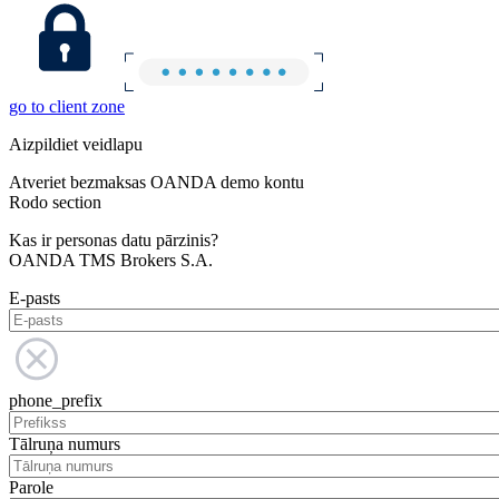
go to client zone
Aizpildiet veidlapu
Atveriet bezmaksas OANDA demo kontu
Rodo section
Kas ir personas datu pārzinis?
OANDA TMS Brokers S.A.
E-pasts
phone_prefix
Tālruņa numurs
Parole