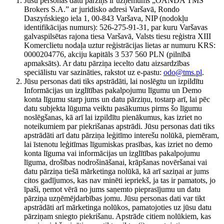
Jūsu personas datu pārziņš ir uzņēmums „OANDA TMS
Brokers S.A.” ar juridisko adresi Varšavā, Rondo
Daszyńskiego iela 1, 00-843 Varšava, NIP (nodokļu
identifikācijas numurs): 526-275-91-31, par kuru Varšavas
galvaspilsētas rajona tiesa Varšavā, Valsts tiesu reģistra XIII
Komerclietu nodaļa uztur reģistrācijas lietas ar numuru KRS:
0000204776, akciju kapitāls 3 537 560 PLN (pilnībā
apmaksāts). Ar datu pārziņa iecelto datu aizsardzības
speciālistu var sazināties, rakstot uz e-pastu:
odo@tms.pl
.
Jūsu personas dati tiks apstrādāti, lai noslēgtu un izpildītu
Informācijas un izglītības pakalpojumu līgumu un Demo
konta līgumu starp jums un datu pārziņu, tostarp arī, lai pēc
datu subjekta lūguma veiktu pasākumus pirms šo līgumu
noslēgšanas, kā arī lai izpildītu pienākumus, kas izriet no
noteikumiem par piekrišanas apstrādi. Jūsu personas dati tiks
apstrādāti arī datu pārziņa leģitīmo interešu nolūkā, piemēram,
lai īstenotu leģitīmas līgumiskas prasības, kas izriet no demo
konta līguma vai informācijas un izglītības pakalpojumu
līguma, drošības nodrošināšanai, krāpšanas novēršanai vai
datu pārziņa tiešā mārketinga nolūkā, kā arī saziņai ar jums
citos gadījumos, kas nav minēti iepriekš, ja tas ir pamatots, jo
īpaši, ņemot vērā no jums saņemto pieprasījumu un datu
pārziņa uzņēmējdarbības jomu. Jūsu personas dati var tikt
apstrādāti arī mārketinga nolūkos, pamatojoties uz jūsu datu
pārziņam sniegto piekrišanu. Apstrāde citiem nolūkiem, kas