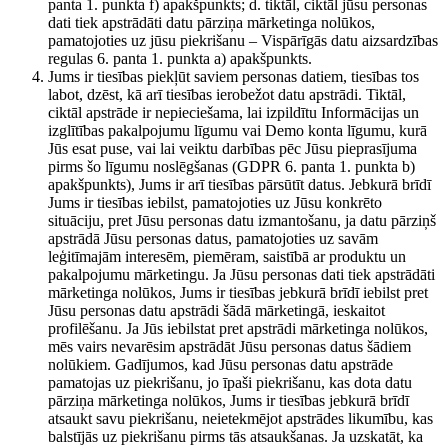
panta 1. punkta f) apakšpunkts; d. tiktāl, ciktāl jūsu personas
dati tiek apstrādāti datu pārziņa mārketinga nolūkos,
pamatojoties uz jūsu piekrišanu – Vispārīgās datu aizsardzības
regulas 6. panta 1. punkta a) apakšpunkts.
Jums ir tiesības piekļūt saviem personas datiem, tiesības tos
labot, dzēst, kā arī tiesības ierobežot datu apstrādi. Tiktāl,
ciktāl apstrāde ir nepieciešama, lai izpildītu Informācijas un
izglītības pakalpojumu līgumu vai Demo konta līgumu, kurā
Jūs esat puse, vai lai veiktu darbības pēc Jūsu pieprasījuma
pirms šo līgumu noslēgšanas (GDPR 6. panta 1. punkta b)
apakšpunkts), Jums ir arī tiesības pārsūtīt datus. Jebkurā brīdī
Jums ir tiesības iebilst, pamatojoties uz Jūsu konkrēto
situāciju, pret Jūsu personas datu izmantošanu, ja datu pārziņš
apstrādā Jūsu personas datus, pamatojoties uz savām
leģitīmajām interesēm, piemēram, saistībā ar produktu un
pakalpojumu mārketingu. Ja Jūsu personas dati tiek apstrādāti
mārketinga nolūkos, Jums ir tiesības jebkurā brīdī iebilst pret
Jūsu personas datu apstrādi šādā mārketingā, ieskaitot
profilēšanu. Ja Jūs iebilstat pret apstrādi mārketinga nolūkos,
mēs vairs nevarēsim apstrādāt Jūsu personas datus šādiem
nolūkiem. Gadījumos, kad Jūsu personas datu apstrāde
pamatojas uz piekrišanu, jo īpaši piekrišanu, kas dota datu
pārziņa mārketinga nolūkos, Jums ir tiesības jebkurā brīdī
atsaukt savu piekrišanu, neietekmējot apstrādes likumību, kas
balstījās uz piekrišanu pirms tās atsaukšanas. Ja uzskatāt, ka