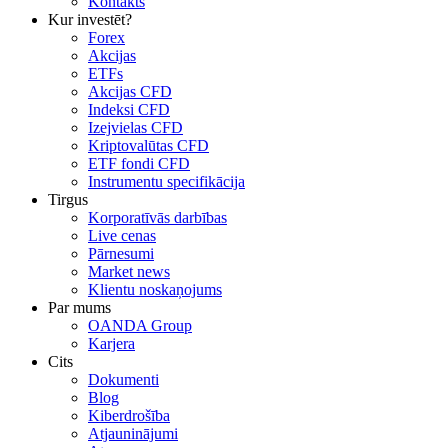
Kontakts
Kur investēt?
Forex
Akcijas
ETFs
Akcijas CFD
Indeksi CFD
Izejvielas CFD
Kriptovalūtas CFD
ETF fondi CFD
Instrumentu specifikācija
Tirgus
Korporatīvās darbības
Live cenas
Pārnesumi
Market news
Klientu noskaņojums
Par mums
OANDA Group
Karjera
Cits
Dokumenti
Blog
Kiberdrošība
Atjauninājumi