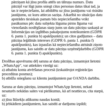
pārziņam kā jūsu profila attēls un tālruņa numurs. Datu
pārziņš var lūgt jums sniegt citus personas datus tikai tad, ja
tas ir nepieciešams, lai atbildētu uz jūsu jautājumu vai risinātu
jautājumu, uz kuru attiecas saziņa. Atkarībā no situācijas datu
apstrādes tiesiskais pamats būs nepieciešamība veikt
pasākumus pēc datu subjekta lūguma pirms līguma vai
vienošanās noslēgšanas starp jums un datu pārziņu saskaņā ar
Informācijas un izglītības pakalpojumu noteikumiem (GDPR
6. panta 1. punkta b) apakšpunkts); un citos gadījumos – datu
pārziņa leģitīmās intereses (GDPR 6. panta 1. punkta f)
apakšpunkts), kas izpaužas kā nepieciešamība atrisināt ziņoto
jautājumu, kas saistīts ar datu pārziņa uzņēmējdarbību (GDPR
6. panta 1. punkta f) apakšpunkts).
Drošības apsvērumu dēļ saruna ar datu pārziņu, izmantojot lietotni
„WhatsApp“, var attiekties vienīgi uz:
a) atbalstu konta atvēršanas procesā (izskaidrojot reģistrācijas
procedūras posmus);
b) atbilžu sniegšanu uz klientu jautājumiem par OANDA darbību.
Saruna ar datu pārziņu, izmantojot WhatsApp lietotni, nekad
nesaturēs nekādas saites vai pielikumus, kā arī neattiecas, cita starpā,
uz:
a) jūsu līdzekļu atlikumu naudas kontā;
b) jebkādiem jautājumiem, kas saistīti ar darījumu izpildi;