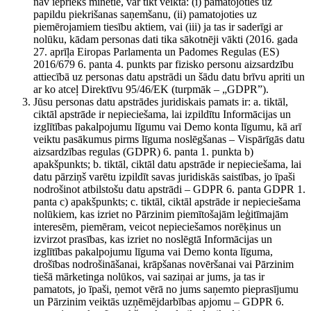
nav iepriekš minētie, var tikt veikta: (i) pamatojoties uz
papildu piekrišanas saņemšanu, (ii) pamatojoties uz
piemērojamiem tiesību aktiem, vai (iii) ja tas ir saderīgi ar
nolūku, kādam personas dati tika sākotnēji vākti (2016. gada
27. aprīļa Eiropas Parlamenta un Padomes Regulas (ES)
2016/679 6. panta 4. punkts par fizisko personu aizsardzību
attiecībā uz personas datu apstrādi un šādu datu brīvu apriti un
ar ko atceļ Direktīvu 95/46/EK (turpmāk – „GDPR”).
Jūsu personas datu apstrādes juridiskais pamats ir: a. tiktāl,
ciktāl apstrāde ir nepieciešama, lai izpildītu Informācijas un
izglītības pakalpojumu līgumu vai Demo konta līgumu, kā arī
veiktu pasākumus pirms līguma noslēgšanas – Vispārīgās datu
aizsardzības regulas (GDPR) 6. panta 1. punkta b)
apakšpunkts; b. tiktāl, ciktāl datu apstrāde ir nepieciešama, lai
datu pārziņš varētu izpildīt savas juridiskās saistības, jo īpaši
nodrošinot atbilstošu datu apstrādi – GDPR 6. panta GDPR 1.
panta c) apakšpunkts; c. tiktāl, ciktāl apstrāde ir nepieciešama
nolūkiem, kas izriet no Pārzinim piemītošajām leģitīmajām
interesēm, piemēram, veicot nepieciešamos norēķinus un
izvirzot prasības, kas izriet no noslēgtā Informācijas un
izglītības pakalpojumu līguma vai Demo konta līguma,
drošības nodrošināšanai, krāpšanas novēršanai vai Pārzinim
tiešā mārketinga nolūkos, vai saziņai ar jums, ja tas ir
pamatots, jo īpaši, ņemot vērā no jums saņemto pieprasījumu
un Pārzinim veiktās uzņēmējdarbības apjomu – GDPR 6.