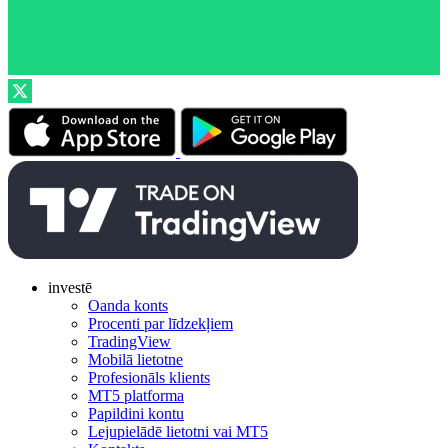
investē
Oanda konts
Procenti par līdzekļiem
TradingView
Mobilā lietotne
Profesionāls klients
MT5 platforma
Papildini kontu
Lejupielādē lietotni vai MT5