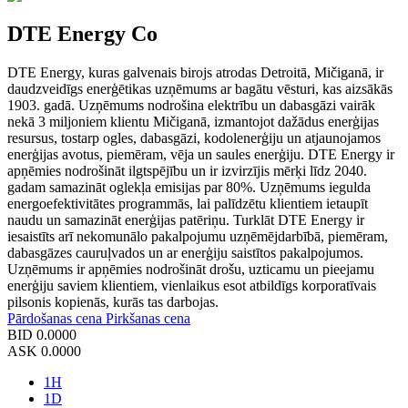
DTE Energy Co
DTE Energy, kuras galvenais birojs atrodas Detroitā, Mičiganā, ir
daudzveidīgs enerģētikas uzņēmums ar bagātu vēsturi, kas aizsākās
1903. gadā. Uzņēmums nodrošina elektrību un dabasgāzi vairāk
nekā 3 miljoniem klientu Mičiganā, izmantojot dažādus enerģijas
resursus, tostarp ogles, dabasgāzi, kodolenerģiju un atjaunojamos
enerģijas avotus, piemēram, vēja un saules enerģiju. DTE Energy ir
apņēmies nodrošināt ilgtspējību un ir izvirzījis mērķi līdz 2040.
gadam samazināt oglekļa emisijas par 80%. Uzņēmums iegulda
energoefektivitātes programmās, lai palīdzētu klientiem ietaupīt
naudu un samazināt enerģijas patēriņu. Turklāt DTE Energy ir
iesaistīts arī nekomunālo pakalpojumu uzņēmējdarbībā, piemēram,
dabasgāzes cauruļvados un ar enerģiju saistītos pakalpojumos.
Uzņēmums ir apņēmies nodrošināt drošu, uzticamu un pieejamu
enerģiju saviem klientiem, vienlaikus esot atbildīgs korporatīvais
pilsonis kopienās, kurās tas darbojas.
Pārdošanas cena
Pirkšanas cena
BID
0.0000
ASK
0.0000
1H
1D