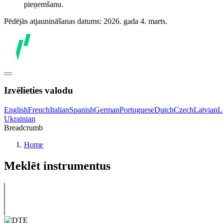
pieņemšanu.
Pēdējās atjaunināšanas datums: 2026. gada 4. marts.
Izvēlieties valodu
English
French
Italian
Spanish
German
Portuguese
Dutch
Czech
Latvian
L
Ukrainian
Breadcrumb
Home
Meklēt instrumentus