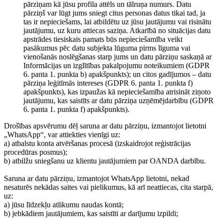
pārziņam kā jūsu profila attēls un tālruņa numurs. Datu
pārziņš var lūgt jums sniegt citus personas datus tikai tad, ja
tas ir nepieciešams, lai atbildētu uz jūsu jautājumu vai risinātu
jautājumu, uz kuru attiecas saziņa. Atkarībā no situācijas datu
apstrādes tiesiskais pamats būs nepieciešamība veikt
pasākumus pēc datu subjekta lūguma pirms līguma vai
vienošanās noslēgšanas starp jums un datu pārziņu saskaņā ar
Informācijas un izglītības pakalpojumu noteikumiem (GDPR
6. panta 1. punkta b) apakšpunkts); un citos gadījumos – datu
pārziņa leģitīmās intereses (GDPR 6. panta 1. punkta f)
apakšpunkts), kas izpaužas kā nepieciešamība atrisināt ziņoto
jautājumu, kas saistīts ar datu pārziņa uzņēmējdarbību (GDPR
6. panta 1. punkta f) apakšpunkts).
Drošības apsvērumu dēļ saruna ar datu pārziņu, izmantojot lietotni
„WhatsApp“, var attiekties vienīgi uz:
a) atbalstu konta atvēršanas procesā (izskaidrojot reģistrācijas
procedūras posmus);
b) atbilžu sniegšanu uz klientu jautājumiem par OANDA darbību.
Saruna ar datu pārziņu, izmantojot WhatsApp lietotni, nekad
nesaturēs nekādas saites vai pielikumus, kā arī neattiecas, cita starpā,
uz:
a) jūsu līdzekļu atlikumu naudas kontā;
b) jebkādiem jautājumiem, kas saistīti ar darījumu izpildi;