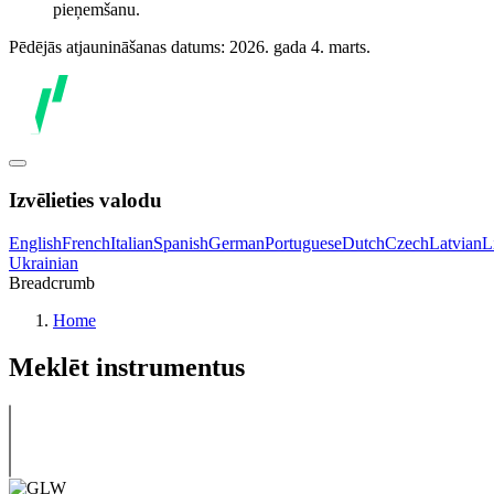
pieņemšanu.
Pēdējās atjaunināšanas datums: 2026. gada 4. marts.
Izvēlieties valodu
English
French
Italian
Spanish
German
Portuguese
Dutch
Czech
Latvian
L
Ukrainian
Breadcrumb
Home
Meklēt instrumentus