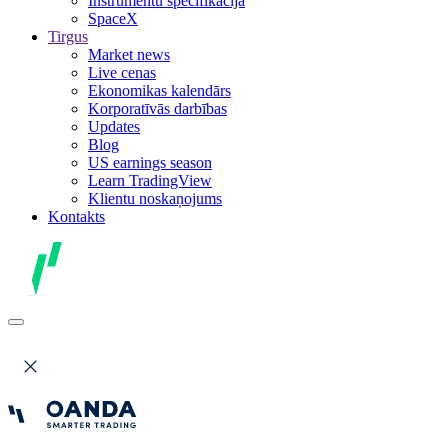
Instrumentu specifikācija
SpaceX
Tirgus
Market news
Live cenas
Ekonomikas kalendārs
Korporatīvās darbības
Updates
Blog
US earnings season
Learn TradingView
Klientu noskaņojums
Kontakts