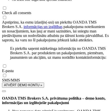
Check all consents
Apstiprinu, ka esmu izlasījis(-usi) un piekrītu OANDA TMS
Brokers S.A.
informācijas un izglītības
pakalpojuma noteikumiem
un nosacījumiem, kas ļauj ar mani sazināties, lai sniegtu man
piedāvājumu un nodrošinātu atbalstu pa tālruni konta pārvaldībai. Es
saprotu, ka varu no šī pakalpojuma jebkurā laikā atteikties.
Es piekrītu saņemt mārketinga informāciju no OANDA TMS
Brokers S.A. par produktiem un pakalpojumiem, piemēram,
jaunumiem un akcijām, uz manu norādīto kontaktinformāciju:
E-pasta
SMS/MMS
ATVĒRT DEMO KONTU »
OANDA TMS Brokers S.A. privātuma politika – demo konts,
informācijas un izglītojošie pakalpojumi