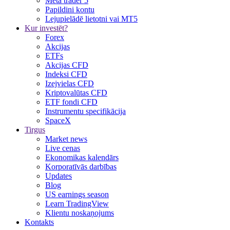
Meta trader 5
Papildini kontu
Lejupielādē lietotni vai MT5
Kur investēt?
Forex
Akcijas
ETFs
Akcijas CFD
Indeksi CFD
Izejvielas CFD
Kriptovalūtas CFD
ETF fondi CFD
Instrumentu specifikācija
SpaceX
Tirgus
Market news
Live cenas
Ekonomikas kalendārs
Korporatīvās darbības
Updates
Blog
US earnings season
Learn TradingView
Klientu noskaņojums
Kontakts