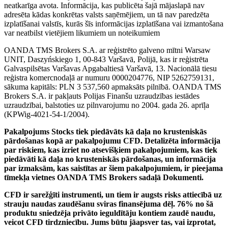
neatkarīga avota. Informācija, kas publicēta šajā mājaslapā nav
adresēta kādas konkrētas valsts saņēmējiem, un tā nav paredzēta
izplatīšanai valstīs, kurās šīs informācijas izplatīšana vai izmantošana
var neatbilst vietējiem likumiem un noteikumiem
OANDA TMS Brokers S.A. ar reģistrēto galveno mītni Warsaw
UNIT, Daszyńskiego 1, 00-843 Varšavā, Polijā, kas ir reģistrēta
Galvaspilsētas Varšavas Apgabaltiesā Varšavā, 13. Nacionālā tiesu
reģistra komercnodaļā ar numuru 0000204776, NIP 5262759131,
sākuma kapitāls: PLN 3 537,560 apmaksāts pilnībā. OANDA TMS
Brokers S.A. ir pakļauts Polijas Finanšu uzraudzības iestādes
uzraudzībai, balstoties uz pilnvarojumu no 2004. gada 26. aprīļa
(KPWig-4021-54-1/2004).
Pakalpojums Stocks tiek piedāvāts kā daļa no krusteniskās
pārdošanas kopā ar pakalpojumu CFD. Detalizēta informācija
par riskiem, kas izriet no atsevišķiem pakalpojumiem, kas tiek
piedāvāti kā daļa no krusteniskās pārdošanas, un informācija
par izmaksām, kas saistītas ar šiem pakalpojumiem, ir pieejama
tīmekļa vietnes OANDA TMS Brokers sadaļā Dokumenti.
CFD ir sarežģīti instrumenti, un tiem ir augsts risks attiecībā uz
strauju naudas zaudēšanu sviras finansējuma dēļ. 76% no šā
produktu sniedzēja privāto ieguldītāju kontiem zaudē naudu,
veicot CFD tirdzniecību. Jums būtu jāapsver tas, vai izprotat,