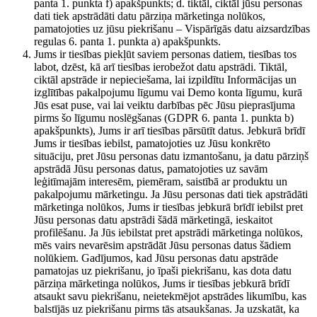
panta 1. punkta f) apakšpunkts; d. tiktāl, ciktāl jūsu personas
dati tiek apstrādāti datu pārziņa mārketinga nolūkos,
pamatojoties uz jūsu piekrišanu – Vispārīgās datu aizsardzības
regulas 6. panta 1. punkta a) apakšpunkts.
Jums ir tiesības piekļūt saviem personas datiem, tiesības tos
labot, dzēst, kā arī tiesības ierobežot datu apstrādi. Tiktāl,
ciktāl apstrāde ir nepieciešama, lai izpildītu Informācijas un
izglītības pakalpojumu līgumu vai Demo konta līgumu, kurā
Jūs esat puse, vai lai veiktu darbības pēc Jūsu pieprasījuma
pirms šo līgumu noslēgšanas (GDPR 6. panta 1. punkta b)
apakšpunkts), Jums ir arī tiesības pārsūtīt datus. Jebkurā brīdī
Jums ir tiesības iebilst, pamatojoties uz Jūsu konkrēto
situāciju, pret Jūsu personas datu izmantošanu, ja datu pārziņš
apstrādā Jūsu personas datus, pamatojoties uz savām
leģitīmajām interesēm, piemēram, saistībā ar produktu un
pakalpojumu mārketingu. Ja Jūsu personas dati tiek apstrādāti
mārketinga nolūkos, Jums ir tiesības jebkurā brīdī iebilst pret
Jūsu personas datu apstrādi šādā mārketingā, ieskaitot
profilēšanu. Ja Jūs iebilstat pret apstrādi mārketinga nolūkos,
mēs vairs nevarēsim apstrādāt Jūsu personas datus šādiem
nolūkiem. Gadījumos, kad Jūsu personas datu apstrāde
pamatojas uz piekrišanu, jo īpaši piekrišanu, kas dota datu
pārziņa mārketinga nolūkos, Jums ir tiesības jebkurā brīdī
atsaukt savu piekrišanu, neietekmējot apstrādes likumību, kas
balstījās uz piekrišanu pirms tās atsaukšanas. Ja uzskatāt, ka