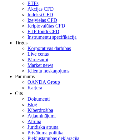
ETFs
Akcijas CFD
Indeksi CFD
Izejvielas CFD
Kriptovalūtas CFD
ETF fondi CFD
Instrumentu specifikācija
Tirgus
Korporatīvās darbības
Live cenas
Pārnesumi
Market news
Klientu noskaņojums
Par mums
OANDA Group
Karjera
Cits
Dokumenti
Blog
Kiberdrošība
Atjauninājumi
Atruna
Juridiska atruna
Privātuma politika
Piekļūstamības deklarācija