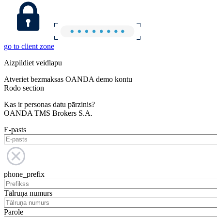
go to client zone
Aizpildiet veidlapu
Atveriet bezmaksas OANDA demo kontu
Rodo section
Kas ir personas datu pārzinis?
OANDA TMS Brokers S.A.
E-pasts
phone_prefix
Tālruņa numurs
Parole