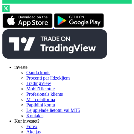
investē
Oanda konts
Procenti par līdzekļiem
TradingView
Mobilā lietotne
Profesionāls klients
MT5 platforma
Papildini kontu
Lejupielādē lietotni vai MT5
Kontakts
Kur investēt?
Forex
Akcijas