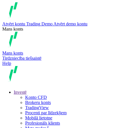
Atvērt kontu
Trading
Demo
Atvērt demo kontu
Mans konts
Mans konts
Tirdzniecība tiešsaistē
Help
Investē
Konto CFD
Brokeru konts
TradingView
Procenti par līdzekļiem
Mobilā lietotne
Profesionāls klients