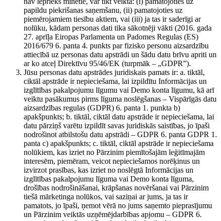
nav iepriekš minētie, var tikt veikta: (i) pamatojoties uz
papildu piekrišanas saņemšanu, (ii) pamatojoties uz
piemērojamiem tiesību aktiem, vai (iii) ja tas ir saderīgi ar
nolūku, kādam personas dati tika sākotnēji vākti (2016. gada
27. aprīļa Eiropas Parlamenta un Padomes Regulas (ES)
2016/679 6. panta 4. punkts par fizisko personu aizsardzību
attiecībā uz personas datu apstrādi un šādu datu brīvu apriti un
ar ko atceļ Direktīvu 95/46/EK (turpmāk – „GDPR”).
Jūsu personas datu apstrādes juridiskais pamats ir: a. tiktāl,
ciktāl apstrāde ir nepieciešama, lai izpildītu Informācijas un
izglītības pakalpojumu līgumu vai Demo konta līgumu, kā arī
veiktu pasākumus pirms līguma noslēgšanas – Vispārīgās datu
aizsardzības regulas (GDPR) 6. panta 1. punkta b)
apakšpunkts; b. tiktāl, ciktāl datu apstrāde ir nepieciešama, lai
datu pārziņš varētu izpildīt savas juridiskās saistības, jo īpaši
nodrošinot atbilstošu datu apstrādi – GDPR 6. panta GDPR 1.
panta c) apakšpunkts; c. tiktāl, ciktāl apstrāde ir nepieciešama
nolūkiem, kas izriet no Pārzinim piemītošajām leģitīmajām
interesēm, piemēram, veicot nepieciešamos norēķinus un
izvirzot prasības, kas izriet no noslēgtā Informācijas un
izglītības pakalpojumu līguma vai Demo konta līguma,
drošības nodrošināšanai, krāpšanas novēršanai vai Pārzinim
tiešā mārketinga nolūkos, vai saziņai ar jums, ja tas ir
pamatots, jo īpaši, ņemot vērā no jums saņemto pieprasījumu
un Pārzinim veiktās uzņēmējdarbības apjomu – GDPR 6.