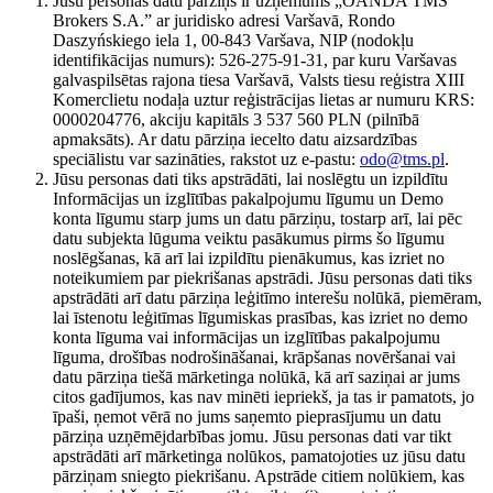
Jūsu personas datu pārziņš ir uzņēmums „OANDA TMS
Brokers S.A.” ar juridisko adresi Varšavā, Rondo
Daszyńskiego iela 1, 00-843 Varšava, NIP (nodokļu
identifikācijas numurs): 526-275-91-31, par kuru Varšavas
galvaspilsētas rajona tiesa Varšavā, Valsts tiesu reģistra XIII
Komerclietu nodaļa uztur reģistrācijas lietas ar numuru KRS:
0000204776, akciju kapitāls 3 537 560 PLN (pilnībā
apmaksāts). Ar datu pārziņa iecelto datu aizsardzības
speciālistu var sazināties, rakstot uz e-pastu:
odo@tms.pl
.
Jūsu personas dati tiks apstrādāti, lai noslēgtu un izpildītu
Informācijas un izglītības pakalpojumu līgumu un Demo
konta līgumu starp jums un datu pārziņu, tostarp arī, lai pēc
datu subjekta lūguma veiktu pasākumus pirms šo līgumu
noslēgšanas, kā arī lai izpildītu pienākumus, kas izriet no
noteikumiem par piekrišanas apstrādi. Jūsu personas dati tiks
apstrādāti arī datu pārziņa leģitīmo interešu nolūkā, piemēram,
lai īstenotu leģitīmas līgumiskas prasības, kas izriet no demo
konta līguma vai informācijas un izglītības pakalpojumu
līguma, drošības nodrošināšanai, krāpšanas novēršanai vai
datu pārziņa tiešā mārketinga nolūkā, kā arī saziņai ar jums
citos gadījumos, kas nav minēti iepriekš, ja tas ir pamatots, jo
īpaši, ņemot vērā no jums saņemto pieprasījumu un datu
pārziņa uzņēmējdarbības jomu. Jūsu personas dati var tikt
apstrādāti arī mārketinga nolūkos, pamatojoties uz jūsu datu
pārziņam sniegto piekrišanu. Apstrāde citiem nolūkiem, kas