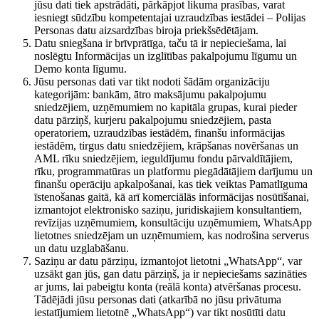
jūsu dati tiek apstrādāti, pārkāpjot likuma prasības, varat
iesniegt sūdzību kompetentajai uzraudzības iestādei – Polijas
Personas datu aizsardzības biroja priekšsēdētājam.
Datu sniegšana ir brīvprātīga, taču tā ir nepieciešama, lai
noslēgtu Informācijas un izglītības pakalpojumu līgumu un
Demo konta līgumu.
Jūsu personas dati var tikt nodoti šādām organizāciju
kategorijām: bankām, ātro maksājumu pakalpojumu
sniedzējiem, uzņēmumiem no kapitāla grupas, kurai pieder
datu pārziņš, kurjeru pakalpojumu sniedzējiem, pasta
operatoriem, uzraudzības iestādēm, finanšu informācijas
iestādēm, tirgus datu sniedzējiem, krāpšanas novēršanas un
AML rīku sniedzējiem, ieguldījumu fondu pārvaldītājiem,
rīku, programmatūras un platformu piegādātājiem darījumu un
finanšu operāciju apkalpošanai, kas tiek veiktas Pamatlīguma
īstenošanas gaitā, kā arī komerciālās informācijas nosūtīšanai,
izmantojot elektronisko saziņu, juridiskajiem konsultantiem,
revīzijas uzņēmumiem, konsultāciju uzņēmumiem, WhatsApp
lietotnes sniedzējam un uzņēmumiem, kas nodrošina serverus
un datu uzglabāšanu.
Saziņu ar datu pārziņu, izmantojot lietotni „WhatsApp“, var
uzsākt gan jūs, gan datu pārziņš, ja ir nepieciešams sazināties
ar jums, lai pabeigtu konta (reālā konta) atvēršanas procesu.
Tādējādi jūsu personas dati (atkarībā no jūsu privātuma
iestatījumiem lietotnē „WhatsApp“) var tikt nosūtīti datu