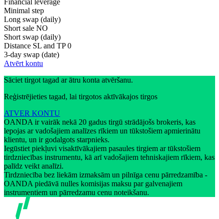
Financial leverage
Minimal step
Long swap (daily)
Short sale
NO
Short swap (daily)
Distance SL and TP
0
3-day swap (date)
Atvērt kontu
Sāciet tirgot tagad ar ātru konta atvēršanu.
Reģistrējieties tagad, lai tirgotos aktīvākajos tirgos
ATVER KONTU
OANDA ir vairāk nekā 20 gadus tirgū strādājošs brokeris, kas
lepojas ar vadošajiem analīzes rīkiem un tūkstošiem apmierinātu
klientu, un ir godalgots starpnieks.
Iegūstiet piekļuvi visaktīvākajiem pasaules tirgiem ar tūkstošiem
tirdzniecības instrumentu, kā arī vadošajiem tehniskajiem rīkiem, kas
palīdz veikt analīzi.
Tirdzniecība bez liekām izmaksām un pilnīga cenu pārredzamība -
OANDA piedāvā nulles komisijas maksu par galvenajiem
instrumentiem un pārredzamu cenu noteikšanu.