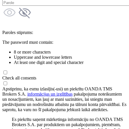
Paroles stiprums:
The password must contain:
8 or more characters
Uppercase and lowercase letters
At least one digit and special character
Check all consents
Apstiprinu, ka esmu izlasījis(-usi) un piekrītu OANDA TMS
Brokers S.A.
informācijas un izglītības
pakalpojuma noteikumiem
un nosacījumiem, kas ļauj ar mani sazināties, lai sniegtu man
piedāvājumu un nodrošinātu atbalstu pa tālruni konta pārvaldībai. Es
saprotu, ka varu no šī pakalpojuma jebkurā laikā atteikties.
Es piekrītu saņemt mārketinga informāciju no OANDA TMS
Brokers S.A. par produktiem un pakalpojumiem, piemēram,