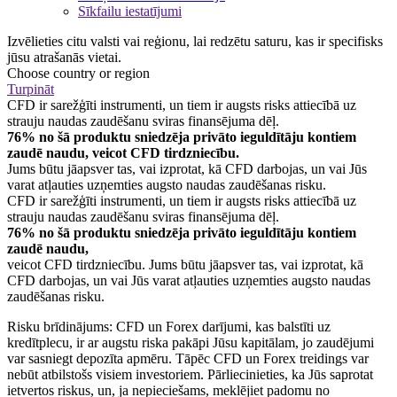
Sīkfailu iestatījumi
Izvēlieties citu valsti vai reģionu, lai redzētu saturu, kas ir specifisks
jūsu atrašanās vietai.
Choose country or region
Turpināt
CFD ir sarežģīti instrumenti, un tiem ir augsts risks attiecībā uz
strauju naudas zaudēšanu sviras finansējuma dēļ.
76% no šā produktu sniedzēja privāto ieguldītāju kontiem
zaudē naudu, veicot CFD tirdzniecību.
Jums būtu jāapsver tas, vai izprotat, kā CFD darbojas, un vai Jūs
varat atļauties uzņemties augsto naudas zaudēšanas risku.
CFD ir sarežģīti instrumenti, un tiem ir augsts risks attiecībā uz
strauju naudas zaudēšanu sviras finansējuma dēļ.
76% no šā produktu sniedzēja privāto ieguldītāju kontiem
zaudē naudu,
veicot CFD tirdzniecību. Jums būtu jāapsver tas, vai izprotat, kā
CFD darbojas, un vai Jūs varat atļauties uzņemties augsto naudas
zaudēšanas risku.
Risku brīdinājums: CFD un Forex darījumi, kas balstīti uz
kredītplecu, ir ar augstu riska pakāpi Jūsu kapitālam, jo zaudējumi
var sasniegt depozīta apmēru. Tāpēc CFD un Forex treidings var
nebūt atbilstošs visiem investoriem. Pārliecinieties, ka Jūs saprotat
ietvertos riskus, un, ja nepieciešams, meklējiet padomu no