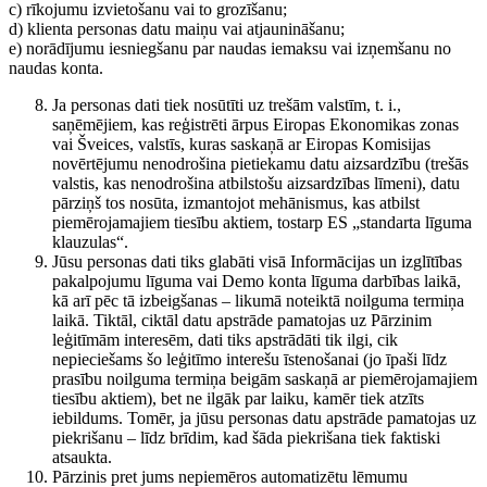
c) rīkojumu izvietošanu vai to grozīšanu;
d) klienta personas datu maiņu vai atjaunināšanu;
e) norādījumu iesniegšanu par naudas iemaksu vai izņemšanu no
naudas konta.
Ja personas dati tiek nosūtīti uz trešām valstīm, t. i.,
saņēmējiem, kas reģistrēti ārpus Eiropas Ekonomikas zonas
vai Šveices, valstīs, kuras saskaņā ar Eiropas Komisijas
novērtējumu nenodrošina pietiekamu datu aizsardzību (trešās
valstis, kas nenodrošina atbilstošu aizsardzības līmeni), datu
pārziņš tos nosūta, izmantojot mehānismus, kas atbilst
piemērojamajiem tiesību aktiem, tostarp ES „standarta līguma
klauzulas“.
Jūsu personas dati tiks glabāti visā Informācijas un izglītības
pakalpojumu līguma vai Demo konta līguma darbības laikā,
kā arī pēc tā izbeigšanas – likumā noteiktā noilguma termiņa
laikā. Tiktāl, ciktāl datu apstrāde pamatojas uz Pārzinim
leģitīmām interesēm, dati tiks apstrādāti tik ilgi, cik
nepieciešams šo leģitīmo interešu īstenošanai (jo īpaši līdz
prasību noilguma termiņa beigām saskaņā ar piemērojamajiem
tiesību aktiem), bet ne ilgāk par laiku, kamēr tiek atzīts
iebildums. Tomēr, ja jūsu personas datu apstrāde pamatojas uz
piekrišanu – līdz brīdim, kad šāda piekrišana tiek faktiski
atsaukta.
Pārzinis pret jums nepiemēros automatizētu lēmumu