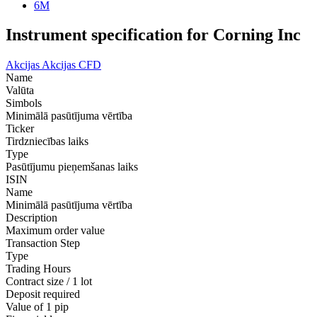
6M
Instrument specification for Corning Inc
Akcijas
Akcijas CFD
Name
Valūta
Simbols
Minimālā pasūtījuma vērtība
Ticker
Tirdzniecības laiks
Type
Pasūtījumu pieņemšanas laiks
ISIN
Name
Minimālā pasūtījuma vērtība
Description
Maximum order value
Transaction Step
Type
Trading Hours
Contract size / 1 lot
Deposit required
Value of 1 pip