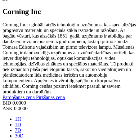
Corning Inc
Corning Inc ir globāli atzīts tehnoloģiju uzņēmums, kas specializējas
progresīvu materiālu un speciālā stikla izstrādē un ražošanā. Ar
bagātu vēsturi, kas aizsākās 1851. gadā, uzņēmums ir atbildīgs par
daudziem revolucionāriem izgudrojumiem, tostarp pirmo spuldzi
Tomasa Edisona vajadzībām un pirmo televizora lampu. Mūsdienās
Corning ir daudzveidīgs uzņēmums ar uzņēmējdarbības portfeli, kas
ietver displeju tehnoloģijas, optiskās komunikācijas, vides
tehnoloģijas, dzīvības zinātnes un speciālos materiālus. Tā produkti
tiek izmantoti plašā pielietojumu klāstā, sākot no viedtālruņiem un
planšetdatoriem līdz medicīnas ierīcēm un automobiļu
komponentiem. Apņēmies ievērot ilgtspējību un korporatīvo
atbildību, Corning cenšas pozitīvi ietekmēt pasauli ar saviem
produktiem un darbībām.
Pārdošanas cena
Pirkšanas cena
BID
0.0000
ASK
0.0000
1H
1D
7D
30D