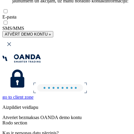
jaunumiem un akcijām, uz manu norādīto kontaktinformāciju:
E-pasta
SMS/MMS
ATVĒRT DEMO KONTU »
go to client zone
Aizpildiet veidlapu
Atveriet bezmaksas OANDA demo kontu
Rodo section
Kas ir personas datu pārzinis?