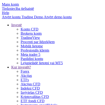
Mans konts
Tirdzniecība tiešsaistē
Help
Atvērt kontu
Trading
Demo
Atvērt demo kontu
Investē
Konto CFD
Brokeru konts
TradingView
Procenti par līdzekļiem
Mobilā lietotne
Profesionāls klients
Meta trader 5
Papildini kontu
Lejupielādē lietotni vai MT5
Kur investēt?
Forex
Akcijas
ETFs
Akcijas CFD
Indeksi CFD
Izejvielas CFD
Kriptovalūtas CFD
ETF fondi CFD