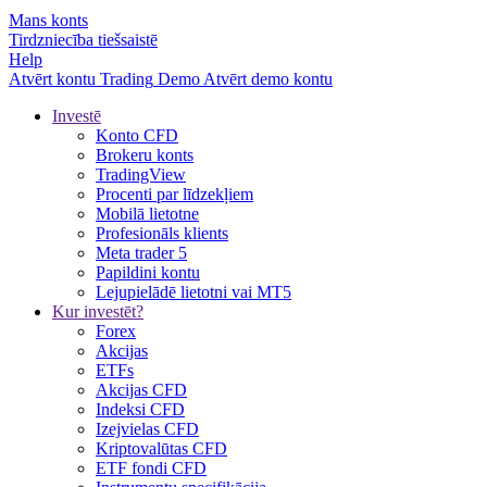
Mans konts
Tirdzniecība tiešsaistē
Help
Atvērt kontu
Trading
Demo
Atvērt demo kontu
Investē
Konto CFD
Brokeru konts
TradingView
Procenti par līdzekļiem
Mobilā lietotne
Profesionāls klients
Meta trader 5
Papildini kontu
Lejupielādē lietotni vai MT5
Kur investēt?
Forex
Akcijas
ETFs
Akcijas CFD
Indeksi CFD
Izejvielas CFD
Kriptovalūtas CFD
ETF fondi CFD