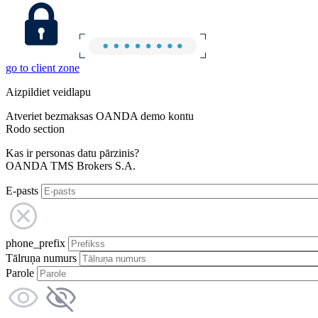
go to client zone
Aizpildiet veidlapu
Atveriet bezmaksas OANDA demo kontu
Rodo section
Kas ir personas datu pārzinis?
OANDA TMS Brokers S.A.
E-pasts
phone_prefix
Tālruņa numurs
Parole