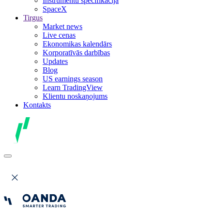
Instrumentu specifikācija
SpaceX
Tirgus
Market news
Live cenas
Ekonomikas kalendārs
Korporatīvās darbības
Updates
Blog
US earnings season
Learn TradingView
Klientu noskaņojums
Kontakts