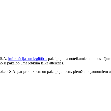
 S.A.
informācijas un izglītības
pakalpojuma noteikumiem un nosacījumiem
no šī pakalpojuma jebkurā laikā atteikties.
ers S.A. par produktiem un pakalpojumiem, piemēram, jaunumiem un 