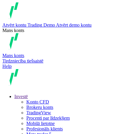
Atvērt kontu
Trading
Demo
Atvērt demo kontu
Mans konts
Mans konts
Tirdzniecība tiešsaistē
Help
Investē
Konto CFD
Brokeru konts
TradingView
Procenti par līdzekļiem
Mobilā lietotne
Profesionāls klients