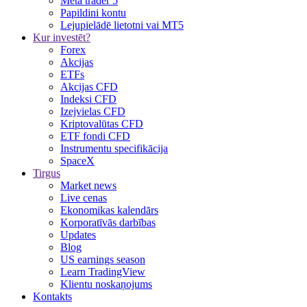
Meta trader 5
Papildini kontu
Lejupielādē lietotni vai MT5
Kur investēt?
Forex
Akcijas
ETFs
Akcijas CFD
Indeksi CFD
Izejvielas CFD
Kriptovalūtas CFD
ETF fondi CFD
Instrumentu specifikācija
SpaceX
Tirgus
Market news
Live cenas
Ekonomikas kalendārs
Korporatīvās darbības
Updates
Blog
US earnings season
Learn TradingView
Klientu noskaņojums
Kontakts