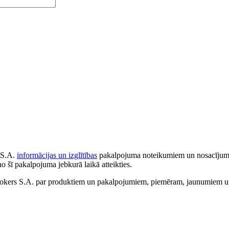
 S.A.
informācijas un izglītības
pakalpojuma noteikumiem un nosacījumiem
no šī pakalpojuma jebkurā laikā atteikties.
ers S.A. par produktiem un pakalpojumiem, piemēram, jaunumiem un 