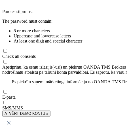
Paroles stiprums:
The password must contain:
8 or more characters
Uppercase and lowercase letters
At least one digit and special character
Check all consents
Apstiprinu, ka esmu izlasījis(-usi) un piekrītu OANDA TMS Brokers
nodrošinātu atbalstu pa tālruni konta pārvaldībai. Es saprotu, ka varu 
Es piekrītu saņemt mārketinga informāciju no OANDA TMS Brok
E-pasta
SMS/MMS
ATVĒRT DEMO KONTU »