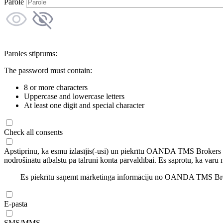
Parole
Paroles stiprums:
The password must contain:
8 or more characters
Uppercase and lowercase letters
At least one digit and special character
Check all consents
Apstiprinu, ka esmu izlasījis(-usi) un piekrītu OANDA TMS Brokers
nodrošinātu atbalstu pa tālruni konta pārvaldībai. Es saprotu, ka varu 
Es piekrītu saņemt mārketinga informāciju no OANDA TMS Brok
E-pasta
SMS/MMS