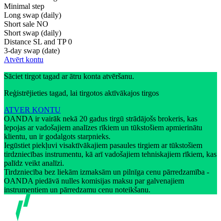
Minimal step
Long swap (daily)
Short sale
NO
Short swap (daily)
Distance SL and TP
0
3-day swap (date)
Atvērt kontu
Sāciet tirgot tagad ar ātru konta atvēršanu.
Reģistrējieties tagad, lai tirgotos aktīvākajos tirgos
ATVER KONTU
OANDA ir vairāk nekā 20 gadus tirgū strādājošs brokeris, kas
lepojas ar vadošajiem analīzes rīkiem un tūkstošiem apmierinātu
klientu, un ir godalgots starpnieks.
Iegūstiet piekļuvi visaktīvākajiem pasaules tirgiem ar tūkstošiem
tirdzniecības instrumentu, kā arī vadošajiem tehniskajiem rīkiem, kas
palīdz veikt analīzi.
Tirdzniecība bez liekām izmaksām un pilnīga cenu pārredzamība -
OANDA piedāvā nulles komisijas maksu par galvenajiem
instrumentiem un pārredzamu cenu noteikšanu.