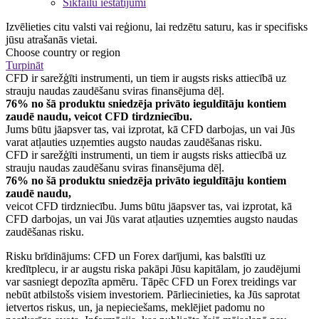
Sīkfailu iestatījumi
Izvēlieties citu valsti vai reģionu, lai redzētu saturu, kas ir specifisks
jūsu atrašanās vietai.
Choose country or region
Turpināt
CFD ir sarežģīti instrumenti, un tiem ir augsts risks attiecībā uz
strauju naudas zaudēšanu sviras finansējuma dēļ.
76% no šā produktu sniedzēja privāto ieguldītāju kontiem
zaudē naudu, veicot CFD tirdzniecību.
Jums būtu jāapsver tas, vai izprotat, kā CFD darbojas, un vai Jūs
varat atļauties uzņemties augsto naudas zaudēšanas risku.
CFD ir sarežģīti instrumenti, un tiem ir augsts risks attiecībā uz
strauju naudas zaudēšanu sviras finansējuma dēļ.
76% no šā produktu sniedzēja privāto ieguldītāju kontiem
zaudē naudu,
veicot CFD tirdzniecību. Jums būtu jāapsver tas, vai izprotat, kā
CFD darbojas, un vai Jūs varat atļauties uzņemties augsto naudas
zaudēšanas risku.
Risku brīdinājums: CFD un Forex darījumi, kas balstīti uz
kredītplecu, ir ar augstu riska pakāpi Jūsu kapitālam, jo zaudējumi
var sasniegt depozīta apmēru. Tāpēc CFD un Forex treidings var
nebūt atbilstošs visiem investoriem. Pārliecinieties, ka Jūs saprotat
ietvertos riskus, un, ja nepieciešams, meklējiet padomu no