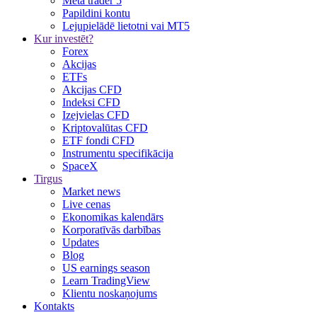
Meta trader 5
Papildini kontu
Lejupielādē lietotni vai MT5
Kur investēt?
Forex
Akcijas
ETFs
Akcijas CFD
Indeksi CFD
Izejvielas CFD
Kriptovalūtas CFD
ETF fondi CFD
Instrumentu specifikācija
SpaceX
Tirgus
Market news
Live cenas
Ekonomikas kalendārs
Korporatīvās darbības
Updates
Blog
US earnings season
Learn TradingView
Klientu noskaņojums
Kontakts