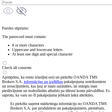
Paroles stiprums:
The password must contain:
8 or more characters
Uppercase and lowercase letters
At least one digit and special character
Check all consents
Apstiprinu, ka esmu izlasījis(-usi) un piekrītu OANDA TMS
Brokers S.A.
informācijas un izglītības
pakalpojuma noteikumiem
un nosacījumiem, kas ļauj ar mani sazināties, lai sniegtu man
piedāvājumu un nodrošinātu atbalstu pa tālruni konta pārvaldībai. Es
saprotu, ka varu no šī pakalpojuma jebkurā laikā atteikties.
Es piekrītu saņemt mārketinga informāciju no OANDA TMS
Brokers S.A. par produktiem un pakalpojumiem, piemēram,