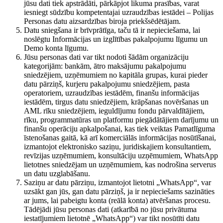
jūsu dati tiek apstrādāti, pārkāpjot likuma prasības, varat
iesniegt sūdzību kompetentajai uzraudzības iestādei – Polijas
Personas datu aizsardzības biroja priekšsēdētājam.
Datu sniegšana ir brīvprātīga, taču tā ir nepieciešama, lai
noslēgtu Informācijas un izglītības pakalpojumu līgumu un
Demo konta līgumu.
Jūsu personas dati var tikt nodoti šādām organizāciju
kategorijām: bankām, ātro maksājumu pakalpojumu
sniedzējiem, uzņēmumiem no kapitāla grupas, kurai pieder
datu pārziņš, kurjeru pakalpojumu sniedzējiem, pasta
operatoriem, uzraudzības iestādēm, finanšu informācijas
iestādēm, tirgus datu sniedzējiem, krāpšanas novēršanas un
AML rīku sniedzējiem, ieguldījumu fondu pārvaldītājiem,
rīku, programmatūras un platformu piegādātājiem darījumu un
finanšu operāciju apkalpošanai, kas tiek veiktas Pamatlīguma
īstenošanas gaitā, kā arī komerciālās informācijas nosūtīšanai,
izmantojot elektronisko saziņu, juridiskajiem konsultantiem,
revīzijas uzņēmumiem, konsultāciju uzņēmumiem, WhatsApp
lietotnes sniedzējam un uzņēmumiem, kas nodrošina serverus
un datu uzglabāšanu.
Saziņu ar datu pārziņu, izmantojot lietotni „WhatsApp“, var
uzsākt gan jūs, gan datu pārziņš, ja ir nepieciešams sazināties
ar jums, lai pabeigtu konta (reālā konta) atvēršanas procesu.
Tādējādi jūsu personas dati (atkarībā no jūsu privātuma
iestatījumiem lietotnē „WhatsApp“) var tikt nosūtīti datu