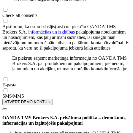
Check all consents
Apstiprinu, ka esmu izlasījis(-usi) un piekrītu OANDA TMS
Brokers S.A.
informācijas un izglītības
pakalpojuma noteikumiem
un nosacījumiem, kas ļauj ar mani sazināties, lai sniegtu man
piedāvājumu un nodrošinātu atbalstu pa tālruni konta pārvaldībai. Es
saprotu, ka varu no šī pakalpojuma jebkurā laikā atteikties.
Es piekrītu saņemt mārketinga informāciju no OANDA TMS
Brokers S.A. par produktiem un pakalpojumiem, piemēram,
jaunumiem un akcijām, uz manu norādīto kontaktinformāciju:
E-pasta
SMS/MMS
ATVĒRT DEMO KONTU »
OANDA TMS Brokers S.A. privātuma politika – demo konts,
informācijas un izglītojošie pakalpojumi