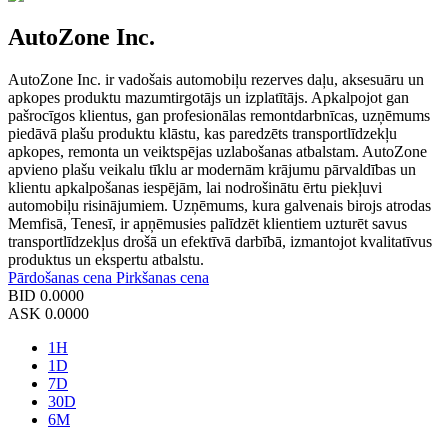
AutoZone Inc.
AutoZone Inc. ir vadošais automobiļu rezerves daļu, aksesuāru un
apkopes produktu mazumtirgotājs un izplatītājs. Apkalpojot gan
pašrocīgos klientus, gan profesionālas remontdarbnīcas, uzņēmums
piedāvā plašu produktu klāstu, kas paredzēts transportlīdzekļu
apkopes, remonta un veiktspējas uzlabošanas atbalstam. AutoZone
apvieno plašu veikalu tīklu ar modernām krājumu pārvaldības un
klientu apkalpošanas iespējām, lai nodrošinātu ērtu piekļuvi
automobiļu risinājumiem. Uzņēmums, kura galvenais birojs atrodas
Memfisā, Tenesī, ir apņēmusies palīdzēt klientiem uzturēt savus
transportlīdzekļus drošā un efektīvā darbībā, izmantojot kvalitatīvus
produktus un ekspertu atbalstu.
Pārdošanas cena
Pirkšanas cena
BID
0.0000
ASK
0.0000
1H
1D
7D
30D
6M