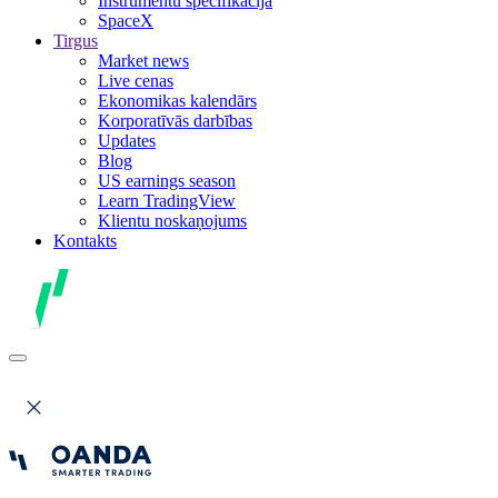
Instrumentu specifikācija
SpaceX
Tirgus
Market news
Live cenas
Ekonomikas kalendārs
Korporatīvās darbības
Updates
Blog
US earnings season
Learn TradingView
Klientu noskaņojums
Kontakts