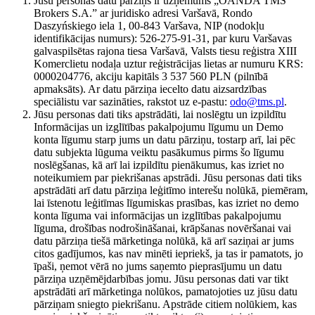
Jūsu personas datu pārziņš ir uzņēmums „OANDA TMS
Brokers S.A.” ar juridisko adresi Varšavā, Rondo
Daszyńskiego iela 1, 00-843 Varšava, NIP (nodokļu
identifikācijas numurs): 526-275-91-31, par kuru Varšavas
galvaspilsētas rajona tiesa Varšavā, Valsts tiesu reģistra XIII
Komerclietu nodaļa uztur reģistrācijas lietas ar numuru KRS:
0000204776, akciju kapitāls 3 537 560 PLN (pilnībā
apmaksāts). Ar datu pārziņa iecelto datu aizsardzības
speciālistu var sazināties, rakstot uz e-pastu:
odo@tms.pl
.
Jūsu personas dati tiks apstrādāti, lai noslēgtu un izpildītu
Informācijas un izglītības pakalpojumu līgumu un Demo
konta līgumu starp jums un datu pārziņu, tostarp arī, lai pēc
datu subjekta lūguma veiktu pasākumus pirms šo līgumu
noslēgšanas, kā arī lai izpildītu pienākumus, kas izriet no
noteikumiem par piekrišanas apstrādi. Jūsu personas dati tiks
apstrādāti arī datu pārziņa leģitīmo interešu nolūkā, piemēram,
lai īstenotu leģitīmas līgumiskas prasības, kas izriet no demo
konta līguma vai informācijas un izglītības pakalpojumu
līguma, drošības nodrošināšanai, krāpšanas novēršanai vai
datu pārziņa tiešā mārketinga nolūkā, kā arī saziņai ar jums
citos gadījumos, kas nav minēti iepriekš, ja tas ir pamatots, jo
īpaši, ņemot vērā no jums saņemto pieprasījumu un datu
pārziņa uzņēmējdarbības jomu. Jūsu personas dati var tikt
apstrādāti arī mārketinga nolūkos, pamatojoties uz jūsu datu
pārziņam sniegto piekrišanu. Apstrāde citiem nolūkiem, kas