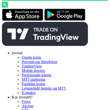
investē
Oanda konts
Procenti par līdzekļiem
TradingView
Mobilā lietotne
Profesionāls klients
MT5 platforma
Papildini kontu
Lejupielādē lietotni vai MT5
Kontakts
Kur investēt?
Forex
Akcijas