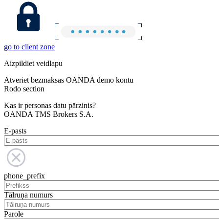
go to client zone
Aizpildiet veidlapu
Atveriet bezmaksas OANDA demo kontu
Rodo section
Kas ir personas datu pārzinis?
OANDA TMS Brokers S.A.
E-pasts
phone_prefix
Tālruņa numurs
Parole