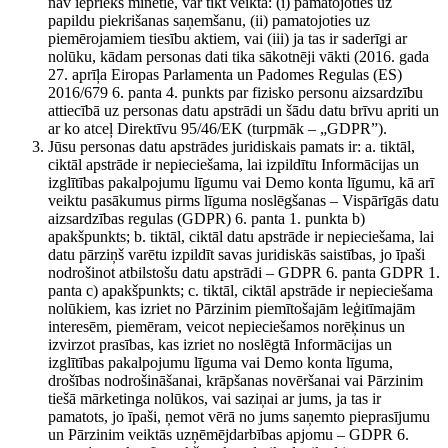
nav iepriekš minētie, var tikt veikta: (i) pamatojoties uz
papildu piekrišanas saņemšanu, (ii) pamatojoties uz
piemērojamiem tiesību aktiem, vai (iii) ja tas ir saderīgi ar
nolūku, kādam personas dati tika sākotnēji vākti (2016. gada
27. aprīļa Eiropas Parlamenta un Padomes Regulas (ES)
2016/679 6. panta 4. punkts par fizisko personu aizsardzību
attiecībā uz personas datu apstrādi un šādu datu brīvu apriti un
ar ko atceļ Direktīvu 95/46/EK (turpmāk – „GDPR”).
Jūsu personas datu apstrādes juridiskais pamats ir: a. tiktāl,
ciktāl apstrāde ir nepieciešama, lai izpildītu Informācijas un
izglītības pakalpojumu līgumu vai Demo konta līgumu, kā arī
veiktu pasākumus pirms līguma noslēgšanas – Vispārīgās datu
aizsardzības regulas (GDPR) 6. panta 1. punkta b)
apakšpunkts; b. tiktāl, ciktāl datu apstrāde ir nepieciešama, lai
datu pārziņš varētu izpildīt savas juridiskās saistības, jo īpaši
nodrošinot atbilstošu datu apstrādi – GDPR 6. panta GDPR 1.
panta c) apakšpunkts; c. tiktāl, ciktāl apstrāde ir nepieciešama
nolūkiem, kas izriet no Pārzinim piemītošajām leģitīmajām
interesēm, piemēram, veicot nepieciešamos norēķinus un
izvirzot prasības, kas izriet no noslēgtā Informācijas un
izglītības pakalpojumu līguma vai Demo konta līguma,
drošības nodrošināšanai, krāpšanas novēršanai vai Pārzinim
tiešā mārketinga nolūkos, vai saziņai ar jums, ja tas ir
pamatots, jo īpaši, ņemot vērā no jums saņemto pieprasījumu
un Pārzinim veiktās uzņēmējdarbības apjomu – GDPR 6.