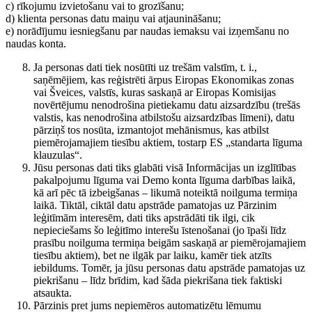
c) rīkojumu izvietošanu vai to grozīšanu;
d) klienta personas datu maiņu vai atjaunināšanu;
e) norādījumu iesniegšanu par naudas iemaksu vai izņemšanu no
naudas konta.
Ja personas dati tiek nosūtīti uz trešām valstīm, t. i.,
saņēmējiem, kas reģistrēti ārpus Eiropas Ekonomikas zonas
vai Šveices, valstīs, kuras saskaņā ar Eiropas Komisijas
novērtējumu nenodrošina pietiekamu datu aizsardzību (trešās
valstis, kas nenodrošina atbilstošu aizsardzības līmeni), datu
pārziņš tos nosūta, izmantojot mehānismus, kas atbilst
piemērojamajiem tiesību aktiem, tostarp ES „standarta līguma
klauzulas“.
Jūsu personas dati tiks glabāti visā Informācijas un izglītības
pakalpojumu līguma vai Demo konta līguma darbības laikā,
kā arī pēc tā izbeigšanas – likumā noteiktā noilguma termiņa
laikā. Tiktāl, ciktāl datu apstrāde pamatojas uz Pārzinim
leģitīmām interesēm, dati tiks apstrādāti tik ilgi, cik
nepieciešams šo leģitīmo interešu īstenošanai (jo īpaši līdz
prasību noilguma termiņa beigām saskaņā ar piemērojamajiem
tiesību aktiem), bet ne ilgāk par laiku, kamēr tiek atzīts
iebildums. Tomēr, ja jūsu personas datu apstrāde pamatojas uz
piekrišanu – līdz brīdim, kad šāda piekrišana tiek faktiski
atsaukta.
Pārzinis pret jums nepiemēros automatizētu lēmumu