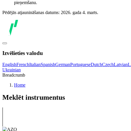
pieņemšanu.
Pēdējās atjaunināšanas datums: 2026. gada 4. marts.
Izvēlieties valodu
English
French
Italian
Spanish
German
Portuguese
Dutch
Czech
Latvian
L
Ukrainian
Breadcrumb
Home
Meklēt instrumentus