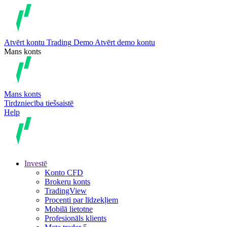
Atvērt kontu
Trading
Demo
Atvērt demo kontu
Mans konts
Mans konts
Tirdzniecība tiešsaistē
Help
Investē
Konto CFD
Brokeru konts
TradingView
Procenti par līdzekļiem
Mobilā lietotne
Profesionāls klients