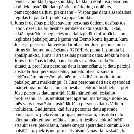
panta 1. punkta f) apakšpunkts; d. tiktāl, ciktāl jūsu personas
dati tiek apstrādāti datu pārziņa mārketinga nolūkos,
pamatojoties uz jūsu piekrišanu – Vispārīgās datu aizsardzības
regulas 6. panta 1. punkta a) apakšpunkts.
Jums ir tiesības piekļūt saviem personas datiem, tiesības tos
labot, dzēst, kā arī tiesības ierobežot datu apstrādi. Tiktāl,
ciktāl apstrāde ir nepieciešama, lai izpildītu Informācijas un
izglītības pakalpojumu līgumu vai Demo konta līgumu, kurā
Jūs esat puse, vai lai veiktu darbības pēc Jūsu pieprasījuma
pirms šo līgumu noslēgšanas (GDPR 6. panta 1. punkta b)
apakšpunkts), Jums ir arī tiesības pārsūtīt datus. Jebkurā brīdī
Jums ir tiesības iebilst, pamatojoties uz Jūsu konkrēto
situāciju, pret Jūsu personas datu izmantošanu, ja datu pārziņš
apstrādā Jūsu personas datus, pamatojoties uz savām
leģitīmajām interesēm, piemēram, saistībā ar produktu un
pakalpojumu mārketingu. Ja Jūsu personas dati tiek apstrādāti
mārketinga nolūkos, Jums ir tiesības jebkurā brīdī iebilst pret
Jūsu personas datu apstrādi šādā mārketingā, ieskaitot
profilēšanu. Ja Jūs iebilstat pret apstrādi mārketinga nolūkos,
mēs vairs nevarēsim apstrādāt Jūsu personas datus šādiem
nolūkiem. Gadījumos, kad Jūsu personas datu apstrāde
pamatojas uz piekrišanu, jo īpaši piekrišanu, kas dota datu
pārziņa mārketinga nolūkos, Jums ir tiesības jebkurā brīdī
atsaukt savu piekrišanu, neietekmējot apstrādes likumību, kas
balstījās uz piekrišanu pirms tās atsaukšanas. Ja uzskatāt, ka