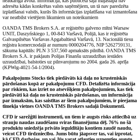
neatkarīga avota. Informācija, kas publicēta šajā mājaslapā nav
adresēta kādas konkrētas valsts saņēmējiem, un tā nav paredzēta
izplatīšanai valstīs, kurās šīs informācijas izplatīšana vai izmantošana
var neatbilst vietējiem likumiem un noteikumiem
OANDA TMS Brokers S.A. ar reģistrēto galveno mītni Warsaw
UNIT, Daszyńskiego 1, 00-843 Varšavā, Polijā, kas ir reģistrēta
Galvaspilsētas Varšavas Apgabaltiesā Varšavā, 13. Nacionālā tiesu
reģistra komercnodaļā ar numuru 0000204776, NIP 5262759131,
sākuma kapitāls: PLN 3 537,560 apmaksāts pilnībā. OANDA TMS
Brokers S.A. ir pakļauts Polijas Finanšu uzraudzības iestādes
uzraudzībai, balstoties uz pilnvarojumu no 2004. gada 26. aprīļa
(KPWig-4021-54-1/2004).
Pakalpojums Stocks tiek piedāvāts kā daļa no krusteniskās
pārdošanas kopā ar pakalpojumu CFD. Detalizēta informācija
par riskiem, kas izriet no atsevišķiem pakalpojumiem, kas tiek
piedāvāti kā daļa no krusteniskās pārdošanas, un informācija
par izmaksām, kas saistītas ar šiem pakalpojumiem, ir pieejama
tīmekļa vietnes OANDA TMS Brokers sadaļā Dokumenti.
CFD ir sarežģīti instrumenti, un tiem ir augsts risks attiecībā uz
strauju naudas zaudēšanu sviras finansējuma dēļ. 76% no šā
produktu sniedzēja privāto ieguldītāju kontiem zaudē naudu,
veicot CFD tirdzniecību. Jums būtu jāapsver tas, vai izprotat,
kā CFD darbojas, un vai Jūs varat atļauties uzņemties augsto