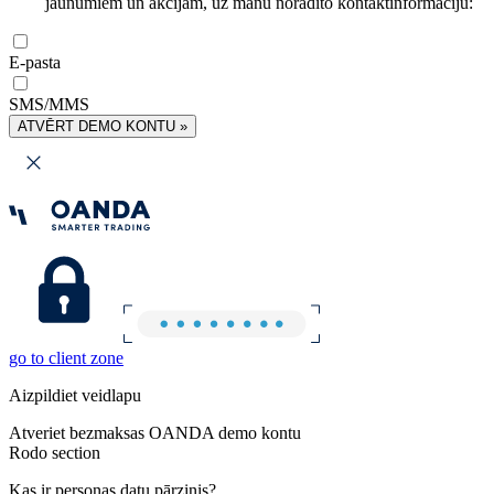
jaunumiem un akcijām, uz manu norādīto kontaktinformāciju:
E-pasta
SMS/MMS
ATVĒRT DEMO KONTU »
go to client zone
Aizpildiet veidlapu
Atveriet bezmaksas OANDA demo kontu
Rodo section
Kas ir personas datu pārzinis?