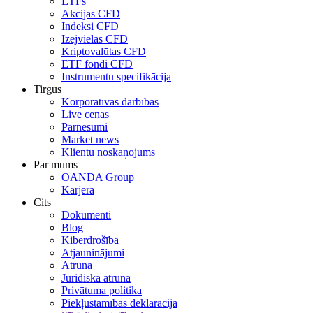
ETFs
Akcijas CFD
Indeksi CFD
Izejvielas CFD
Kriptovalūtas CFD
ETF fondi CFD
Instrumentu specifikācija
Tirgus
Korporatīvās darbības
Live cenas
Pārnesumi
Market news
Klientu noskaņojums
Par mums
OANDA Group
Karjera
Cits
Dokumenti
Blog
Kiberdrošība
Atjauninājumi
Atruna
Juridiska atruna
Privātuma politika
Piekļūstamības deklarācija