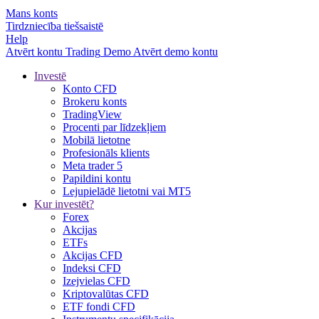
Mans konts
Tirdzniecība tiešsaistē
Help
Atvērt kontu
Trading
Demo
Atvērt demo kontu
Investē
Konto CFD
Brokeru konts
TradingView
Procenti par līdzekļiem
Mobilā lietotne
Profesionāls klients
Meta trader 5
Papildini kontu
Lejupielādē lietotni vai MT5
Kur investēt?
Forex
Akcijas
ETFs
Akcijas CFD
Indeksi CFD
Izejvielas CFD
Kriptovalūtas CFD
ETF fondi CFD