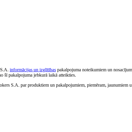
 S.A.
informācijas un izglītības
pakalpojuma noteikumiem un nosacījumiem
no šī pakalpojuma jebkurā laikā atteikties.
ers S.A. par produktiem un pakalpojumiem, piemēram, jaunumiem un 