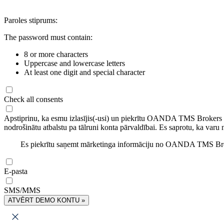
Paroles stiprums:
The password must contain:
8 or more characters
Uppercase and lowercase letters
At least one digit and special character
Check all consents
Apstiprinu, ka esmu izlasījis(-usi) un piekrītu OANDA TMS Brokers
nodrošinātu atbalstu pa tālruni konta pārvaldībai. Es saprotu, ka varu 
Es piekrītu saņemt mārketinga informāciju no OANDA TMS Brok
E-pasta
SMS/MMS
ATVĒRT DEMO KONTU »