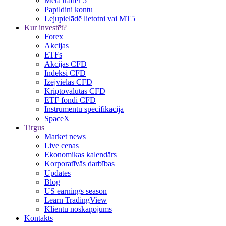
Meta trader 5
Papildini kontu
Lejupielādē lietotni vai MT5
Kur investēt?
Forex
Akcijas
ETFs
Akcijas CFD
Indeksi CFD
Izejvielas CFD
Kriptovalūtas CFD
ETF fondi CFD
Instrumentu specifikācija
SpaceX
Tirgus
Market news
Live cenas
Ekonomikas kalendārs
Korporatīvās darbības
Updates
Blog
US earnings season
Learn TradingView
Klientu noskaņojums
Kontakts