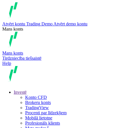
Atvērt kontu
Trading
Demo
Atvērt demo kontu
Mans konts
Mans konts
Tirdzniecība tiešsaistē
Help
Investē
Konto CFD
Brokeru konts
TradingView
Procenti par līdzekļiem
Mobilā lietotne
Profesionāls klients