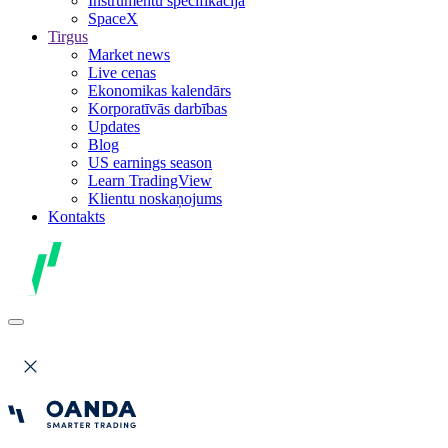
Instrumentu specifikācija
SpaceX
Tirgus
Market news
Live cenas
Ekonomikas kalendārs
Korporatīvās darbības
Updates
Blog
US earnings season
Learn TradingView
Klientu noskaņojums
Kontakts