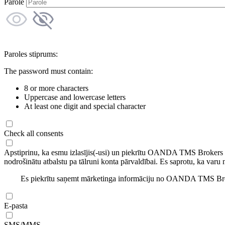
Parole
Paroles stiprums:
The password must contain:
8 or more characters
Uppercase and lowercase letters
At least one digit and special character
Check all consents
Apstiprinu, ka esmu izlasījis(-usi) un piekrītu OANDA TMS Brokers
nodrošinātu atbalstu pa tālruni konta pārvaldībai. Es saprotu, ka varu 
Es piekrītu saņemt mārketinga informāciju no OANDA TMS Brok
E-pasta
SMS/MMS