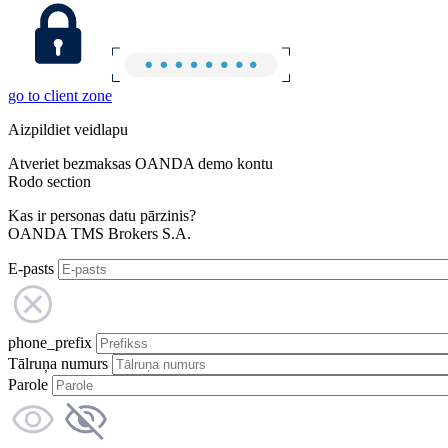
go to client zone
Aizpildiet veidlapu
Atveriet bezmaksas OANDA demo kontu
Rodo section
Kas ir personas datu pārzinis?
OANDA TMS Brokers S.A.
E-pasts
phone_prefix
Tālruņa numurs
Parole