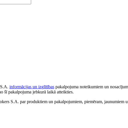
 S.A.
informācijas un izglītības
pakalpojuma noteikumiem un nosacījumiem
no šī pakalpojuma jebkurā laikā atteikties.
ers S.A. par produktiem un pakalpojumiem, piemēram, jaunumiem un 