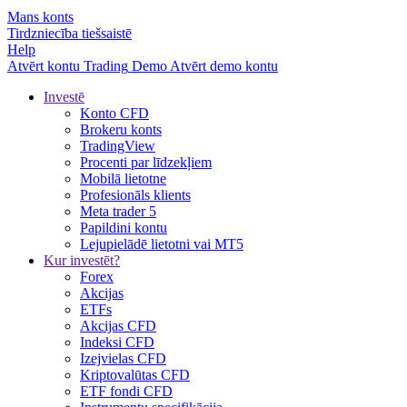
Mans konts
Tirdzniecība tiešsaistē
Help
Atvērt kontu
Trading
Demo
Atvērt demo kontu
Investē
Konto CFD
Brokeru konts
TradingView
Procenti par līdzekļiem
Mobilā lietotne
Profesionāls klients
Meta trader 5
Papildini kontu
Lejupielādē lietotni vai MT5
Kur investēt?
Forex
Akcijas
ETFs
Akcijas CFD
Indeksi CFD
Izejvielas CFD
Kriptovalūtas CFD
ETF fondi CFD