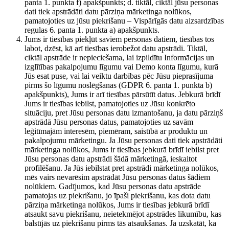
panta 1. punkta f) apakšpunkts; d. tiktāl, ciktāl jūsu personas
dati tiek apstrādāti datu pārziņa mārketinga nolūkos,
pamatojoties uz jūsu piekrišanu – Vispārīgās datu aizsardzības
regulas 6. panta 1. punkta a) apakšpunkts.
Jums ir tiesības piekļūt saviem personas datiem, tiesības tos
labot, dzēst, kā arī tiesības ierobežot datu apstrādi. Tiktāl,
ciktāl apstrāde ir nepieciešama, lai izpildītu Informācijas un
izglītības pakalpojumu līgumu vai Demo konta līgumu, kurā
Jūs esat puse, vai lai veiktu darbības pēc Jūsu pieprasījuma
pirms šo līgumu noslēgšanas (GDPR 6. panta 1. punkta b)
apakšpunkts), Jums ir arī tiesības pārsūtīt datus. Jebkurā brīdī
Jums ir tiesības iebilst, pamatojoties uz Jūsu konkrēto
situāciju, pret Jūsu personas datu izmantošanu, ja datu pārziņš
apstrādā Jūsu personas datus, pamatojoties uz savām
leģitīmajām interesēm, piemēram, saistībā ar produktu un
pakalpojumu mārketingu. Ja Jūsu personas dati tiek apstrādāti
mārketinga nolūkos, Jums ir tiesības jebkurā brīdī iebilst pret
Jūsu personas datu apstrādi šādā mārketingā, ieskaitot
profilēšanu. Ja Jūs iebilstat pret apstrādi mārketinga nolūkos,
mēs vairs nevarēsim apstrādāt Jūsu personas datus šādiem
nolūkiem. Gadījumos, kad Jūsu personas datu apstrāde
pamatojas uz piekrišanu, jo īpaši piekrišanu, kas dota datu
pārziņa mārketinga nolūkos, Jums ir tiesības jebkurā brīdī
atsaukt savu piekrišanu, neietekmējot apstrādes likumību, kas
balstījās uz piekrišanu pirms tās atsaukšanas. Ja uzskatāt, ka