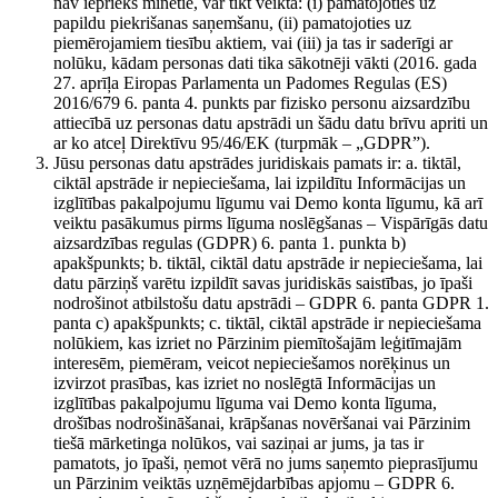
nav iepriekš minētie, var tikt veikta: (i) pamatojoties uz
papildu piekrišanas saņemšanu, (ii) pamatojoties uz
piemērojamiem tiesību aktiem, vai (iii) ja tas ir saderīgi ar
nolūku, kādam personas dati tika sākotnēji vākti (2016. gada
27. aprīļa Eiropas Parlamenta un Padomes Regulas (ES)
2016/679 6. panta 4. punkts par fizisko personu aizsardzību
attiecībā uz personas datu apstrādi un šādu datu brīvu apriti un
ar ko atceļ Direktīvu 95/46/EK (turpmāk – „GDPR”).
Jūsu personas datu apstrādes juridiskais pamats ir: a. tiktāl,
ciktāl apstrāde ir nepieciešama, lai izpildītu Informācijas un
izglītības pakalpojumu līgumu vai Demo konta līgumu, kā arī
veiktu pasākumus pirms līguma noslēgšanas – Vispārīgās datu
aizsardzības regulas (GDPR) 6. panta 1. punkta b)
apakšpunkts; b. tiktāl, ciktāl datu apstrāde ir nepieciešama, lai
datu pārziņš varētu izpildīt savas juridiskās saistības, jo īpaši
nodrošinot atbilstošu datu apstrādi – GDPR 6. panta GDPR 1.
panta c) apakšpunkts; c. tiktāl, ciktāl apstrāde ir nepieciešama
nolūkiem, kas izriet no Pārzinim piemītošajām leģitīmajām
interesēm, piemēram, veicot nepieciešamos norēķinus un
izvirzot prasības, kas izriet no noslēgtā Informācijas un
izglītības pakalpojumu līguma vai Demo konta līguma,
drošības nodrošināšanai, krāpšanas novēršanai vai Pārzinim
tiešā mārketinga nolūkos, vai saziņai ar jums, ja tas ir
pamatots, jo īpaši, ņemot vērā no jums saņemto pieprasījumu
un Pārzinim veiktās uzņēmējdarbības apjomu – GDPR 6.