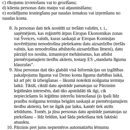
c) rīkojumu izvietošanu vai to grozīšanu;
d) klienta personas datu maiņu vai atjaunināšanu;
e) norādījumu iesniegšanu par naudas iemaksu vai izņemšanu no
naudas konta.
Ja personas dati tiek nosūtīti uz trešām valstīm, t. i.,
saņēmējiem, kas reģistrēti ārpus Eiropas Ekonomikas zonas
vai Šveices, valstīs, kuras saskaņā ar Eiropas Komisijas
novērtējumu nenodrošina pietiekamu datu aizsardzību (trešās
valstis, kas nenodrošina atbilstošu aizsardzības līmeni), datu
pārziņš tos nosūta, izmantojot mehānismus, kas atbilst
piemērojamajiem tiesību aktiem, tostarp ES „standarta līguma
klauzulas“.
Jūsu personas dati tiks glabāti visā Informācijas un izglītības
pakalpojumu līguma vai Demo konta līguma darbības laikā,
kā arī pēc tā izbeigšanas – likumā noteiktā noilguma termiņa
laikā. Tiktāl, ciktāl datu apstrāde pamatojas uz Pārzinim
leģitīmām interesēm, dati tiks apstrādāti tik ilgi, cik
nepieciešams šo leģitīmo interešu īstenošanai (jo īpaši līdz
prasību noilguma termiņa beigām saskaņā ar piemērojamajiem
tiesību aktiem), bet ne ilgāk par laiku, kamēr tiek atzīts
iebildums. Tomēr, ja jūsu personas datu apstrāde pamatojas uz
piekrišanu – līdz brīdim, kad šāda piekrišana tiek faktiski
atsaukta.
Pārzinis pret jums nepiemēros automatizētu lēmumu