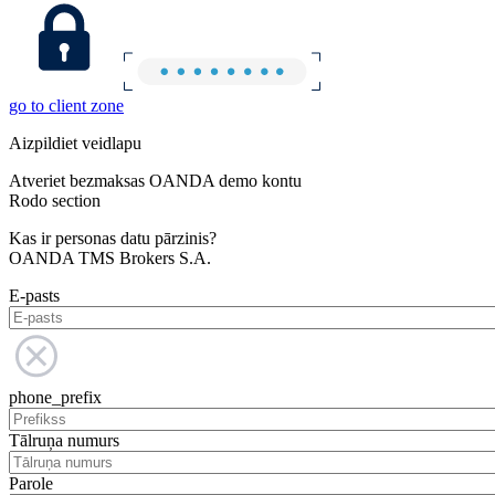
go to client zone
Aizpildiet veidlapu
Atveriet bezmaksas OANDA demo kontu
Rodo section
Kas ir personas datu pārzinis?
OANDA TMS Brokers S.A.
E-pasts
phone_prefix
Tālruņa numurs
Parole