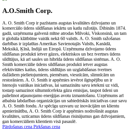
A.O.Smith Corp.
A. O. Smith Corp ir pazīstams augstas kvalitātes dzīvojamo un
komerciālo ūdens sildīšanas iekārtu un katlu ražotājs. Dibināts 1874.
gadā, uzņēmuma galvenā mītne atrodas Milvoki, Viskonsinā, un tam
ir globāla klātbūtne vairāk nekā 60 valstīs. A. O. Smith ražošanas
darbības ir izplatītas Amerikas Savienotajās Valstīs, Kanādā,
Meksikā, Ķīnā, Indijā un Eiropā. Uzņēmuma dzīvojamo ūdens
sildīšanas produkti ietver gāzes, elektriskos un bez tvertnes ūdens
sildītājus, kā arī saules un hibrīda ūdens sildīšanas sistēmas. A. O.
Smith komerciālie ūdens sildīšanas produkti ietver augstas
efektivitātes katlus, ūdens sildītājus un uzglabāšanas tvertnes
dažādiem pielietojumiem, piemēram, viesnīcām, slimnīcām un
restorāniem. A. O. Smith ir apņēmies ievērot ilgtspējību un ir
īstenojis vairākas iniciatīvas, lai samazinātu savu ietekmi uz vidi,
tostarp samazinot siltumnīcefekta gāzu emisijas, taupot ūdeni un
palielinot atjaunojamo enerģijas avotu izmantošanu. Uzņēmums arī
atbalsta labdarības organizācijas un sabiedriskās iniciatīvas caur savu
A. O. Smith fondu. Ar spēcīgu uzsvaru uz inovācijām un klientu
apmierinātību, A. O. Smith Corp ir apņēmies nodrošināt augstas
kvalitātes, uzticamus ūdens sildīšanas risinājumus gan dzīvojamiem,
gan komerciāliem klientiem visā pasaulē.
Pārdošanas cena
Pirkšanas cena