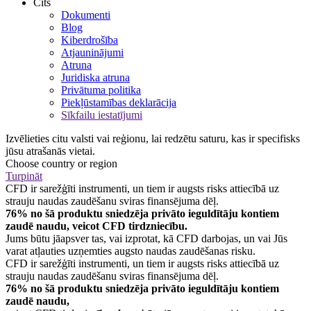
Cits
Dokumenti
Blog
Kiberdrošība
Atjauninājumi
Atruna
Juridiska atruna
Privātuma politika
Piekļūstamības deklarācija
Sīkfailu iestatījumi
Izvēlieties citu valsti vai reģionu, lai redzētu saturu, kas ir specifisks
jūsu atrašanās vietai.
Choose country or region
Turpināt
CFD ir sarežģīti instrumenti, un tiem ir augsts risks attiecībā uz
strauju naudas zaudēšanu sviras finansējuma dēļ.
76% no šā produktu sniedzēja privāto ieguldītāju kontiem
zaudē naudu, veicot CFD tirdzniecību.
Jums būtu jāapsver tas, vai izprotat, kā CFD darbojas, un vai Jūs
varat atļauties uzņemties augsto naudas zaudēšanas risku.
CFD ir sarežģīti instrumenti, un tiem ir augsts risks attiecībā uz
strauju naudas zaudēšanu sviras finansējuma dēļ.
76% no šā produktu sniedzēja privāto ieguldītāju kontiem
zaudē naudu,