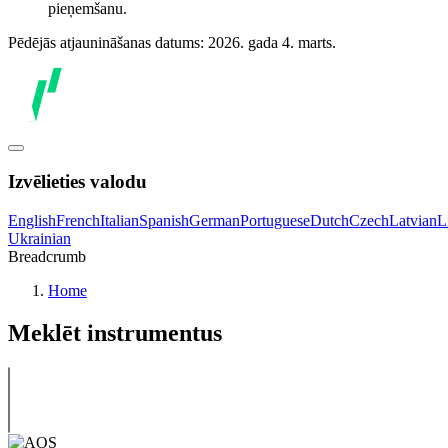
pieņemšanu.
Pēdējās atjaunināšanas datums: 2026. gada 4. marts.
Izvēlieties valodu
English
French
Italian
Spanish
German
Portuguese
Dutch
Czech
Latvian
L
Ukrainian
Breadcrumb
Home
Meklēt instrumentus