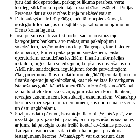
jūsu dati tiek apstrādāti, pārkāpjot likuma prasības, varat
iesniegt sūdzību kompetentajai uzraudzības iestādei – Polijas
Personas datu aizsardzības biroja priekšsēdētājam.
Datu sniegšana ir brīvprātīga, taču tā ir nepieciešama, lai
noslēgtu Informācijas un izglītības pakalpojumu līgumu un
Demo konta līgumu.
Jūsu personas dati var tikt nodoti šādām organizāciju
kategorijām: bankām, ātro maksājumu pakalpojumu
sniedzējiem, uzņēmumiem no kapitāla grupas, kurai pieder
datu pārziņš, kurjeru pakalpojumu sniedzējiem, pasta
operatoriem, uzraudzības iestādēm, finanšu informācijas
iestādēm, tirgus datu sniedzējiem, krāpšanas novēršanas un
AML rīku sniedzējiem, ieguldījumu fondu pārvaldītājiem,
rīku, programmatūras un platformu piegādātājiem darījumu un
finanšu operāciju apkalpošanai, kas tiek veiktas Pamatlīguma
īstenošanas gaitā, kā arī komerciālās informācijas nosūtīšanai,
izmantojot elektronisko saziņu, juridiskajiem konsultantiem,
revīzijas uzņēmumiem, konsultāciju uzņēmumiem, WhatsApp
lietotnes sniedzējam un uzņēmumiem, kas nodrošina serverus
un datu uzglabāšanu.
Saziņu ar datu pārziņu, izmantojot lietotni „WhatsApp“, var
uzsākt gan jūs, gan datu pārziņš, ja ir nepieciešams sazināties
ar jums, lai pabeigtu konta (reālā konta) atvēršanas procesu.
Tādējādi jūsu personas dati (atkarībā no jūsu privātuma
iestatījumiem lietotnē „WhatsApp“) var tikt nosūtīti datu