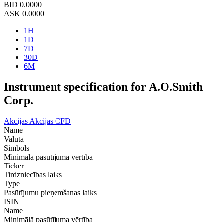
BID
0.0000
ASK
0.0000
1H
1D
7D
30D
6M
Instrument specification for A.O.Smith
Corp.
Akcijas
Akcijas CFD
Name
Valūta
Simbols
Minimālā pasūtījuma vērtība
Ticker
Tirdzniecības laiks
Type
Pasūtījumu pieņemšanas laiks
ISIN
Name
Minimālā pasūtījuma vērtība