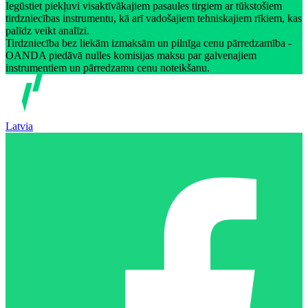
Iegūstiet piekļuvi visaktīvākajiem pasaules tirgiem ar tūkstošiem
tirdzniecības instrumentu, kā arī vadošajiem tehniskajiem rīkiem, kas
palīdz veikt analīzi.
Tirdzniecība bez liekām izmaksām un pilnīga cenu pārredzamība -
OANDA piedāvā nulles komisijas maksu par galvenajiem
instrumentiem un pārredzamu cenu noteikšanu.
Latvia