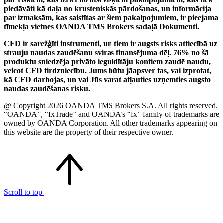
piedāvāti kā daļa no krusteniskās pārdošanas, un informācija
par izmaksām, kas saistītas ar šiem pakalpojumiem, ir pieejama
tīmekļa vietnes OANDA TMS Brokers sadaļā Dokumenti.
CFD ir sarežģīti instrumenti, un tiem ir augsts risks attiecībā uz
strauju naudas zaudēšanu sviras finansējuma dēļ. 76% no šā
produktu sniedzēja privāto ieguldītāju kontiem zaudē naudu,
veicot CFD tirdzniecību. Jums būtu jāapsver tas, vai izprotat,
kā CFD darbojas, un vai Jūs varat atļauties uzņemties augsto
naudas zaudēšanas risku.
@ Copyright 2026 OANDA TMS Brokers S.A. All rights reserved.
“OANDA”, “fxTrade” and OANDA’s “fx” family of trademarks are
owned by OANDA Corporation. All other trademarks appearing on
this website are the property of their respective owner.
Scroll to top