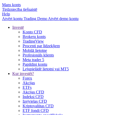
Mans konts
Tirdzniecība tiešsaistē
Help
Atvērt kontu
Trading
Demo
Atvērt demo kontu
Investē
Konto CFD
Brokeru konts
TradingView
Procenti par līdzekļiem
Mobilā lietotne
Profesionāls klients
Meta trader 5
Papildini kontu
Lejupielādē lietotni vai MT5
Kur investēt?
Forex
Akcijas
ETFs
Akcijas CFD
Indeksi CFD
Izejvielas CFD
Kriptovalūtas CFD
ETF fondi CFD