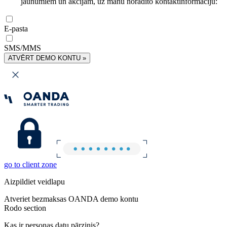
jaunumiem un akcijām, uz manu norādīto kontaktinformāciju:
E-pasta
SMS/MMS
ATVĒRT DEMO KONTU »
go to client zone
Aizpildiet veidlapu
Atveriet bezmaksas OANDA demo kontu
Rodo section
Kas ir personas datu pārzinis?