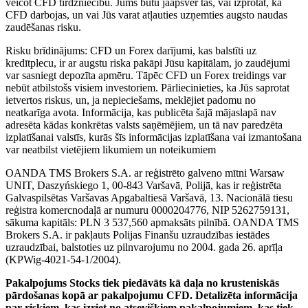
veicot CFD tirdzniecību. Jums būtu jāapsver tas, vai izprotat, kā
CFD darbojas, un vai Jūs varat atļauties uzņemties augsto naudas
zaudēšanas risku.
Risku brīdinājums: CFD un Forex darījumi, kas balstīti uz
kredītplecu, ir ar augstu riska pakāpi Jūsu kapitālam, jo zaudējumi
var sasniegt depozīta apmēru. Tāpēc CFD un Forex treidings var
nebūt atbilstošs visiem investoriem. Pārliecinieties, ka Jūs saprotat
ietvertos riskus, un, ja nepieciešams, meklējiet padomu no
neatkarīga avota. Informācija, kas publicēta šajā mājaslapā nav
adresēta kādas konkrētas valsts saņēmējiem, un tā nav paredzēta
izplatīšanai valstīs, kurās šīs informācijas izplatīšana vai izmantošana
var neatbilst vietējiem likumiem un noteikumiem
OANDA TMS Brokers S.A. ar reģistrēto galveno mītni Warsaw
UNIT, Daszyńskiego 1, 00-843 Varšavā, Polijā, kas ir reģistrēta
Galvaspilsētas Varšavas Apgabaltiesā Varšavā, 13. Nacionālā tiesu
reģistra komercnodaļā ar numuru 0000204776, NIP 5262759131,
sākuma kapitāls: PLN 3 537,560 apmaksāts pilnībā. OANDA TMS
Brokers S.A. ir pakļauts Polijas Finanšu uzraudzības iestādes
uzraudzībai, balstoties uz pilnvarojumu no 2004. gada 26. aprīļa
(KPWig-4021-54-1/2004).
Pakalpojums Stocks tiek piedāvāts kā daļa no krusteniskās
pārdošanas kopā ar pakalpojumu CFD. Detalizēta informācija
par riskiem, kas izriet no atsevišķiem pakalpojumiem, kas tiek