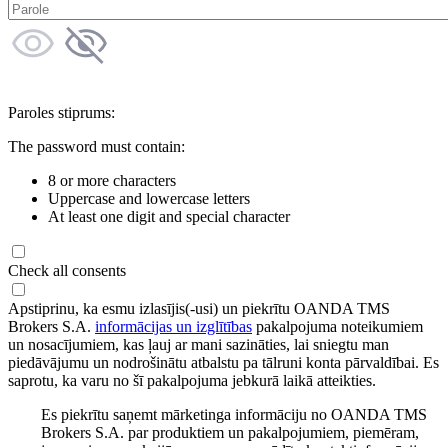
Paroles stiprums:
The password must contain:
8 or more characters
Uppercase and lowercase letters
At least one digit and special character
Check all consents
Apstiprinu, ka esmu izlasījis(-usi) un piekrītu OANDA TMS
Brokers S.A.
informācijas un izglītības
pakalpojuma noteikumiem
un nosacījumiem, kas ļauj ar mani sazināties, lai sniegtu man
piedāvājumu un nodrošinātu atbalstu pa tālruni konta pārvaldībai. Es
saprotu, ka varu no šī pakalpojuma jebkurā laikā atteikties.
Es piekrītu saņemt mārketinga informāciju no OANDA TMS
Brokers S.A. par produktiem un pakalpojumiem, piemēram,