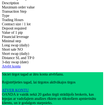
Description
Maximum order value
Transaction Step
Type
Trading Hours
Contract size / 1 lot
Deposit required
Value of 1 pip
Financial leverage
Minimal step
Long swap (daily)
Short sale
NO
Short swap (daily)
Distance SL and TP
0
3-day swap (date)
Atvērt kontu
Sāciet tirgot tagad ar ātru konta atvēršanu.
Reģistrējieties tagad, lai tirgotos aktīvākajos tirgos
ATVER KONTU
OANDA ir vairāk nekā 20 gadus tirgū strādājošs brokeris, kas
lepojas ar vadošajiem analīzes rīkiem un tūkstošiem apmierinātu
klientu, un ir godalgots starpnieks.