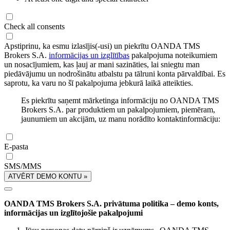
Check all consents
Apstiprinu, ka esmu izlasījis(-usi) un piekrītu OANDA TMS
Brokers S.A.
informācijas un izglītības
pakalpojuma noteikumiem
un nosacījumiem, kas ļauj ar mani sazināties, lai sniegtu man
piedāvājumu un nodrošinātu atbalstu pa tālruni konta pārvaldībai. Es
saprotu, ka varu no šī pakalpojuma jebkurā laikā atteikties.
Es piekrītu saņemt mārketinga informāciju no OANDA TMS
Brokers S.A. par produktiem un pakalpojumiem, piemēram,
jaunumiem un akcijām, uz manu norādīto kontaktinformāciju:
E-pasta
SMS/MMS
ATVĒRT DEMO KONTU »
OANDA TMS Brokers S.A. privātuma politika – demo konts,
informācijas un izglītojošie pakalpojumi