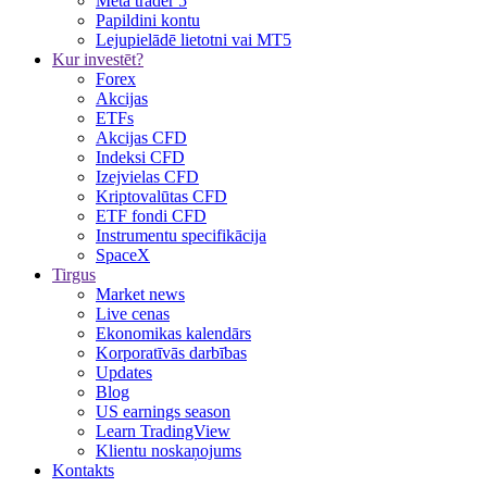
Meta trader 5
Papildini kontu
Lejupielādē lietotni vai MT5
Kur investēt?
Forex
Akcijas
ETFs
Akcijas CFD
Indeksi CFD
Izejvielas CFD
Kriptovalūtas CFD
ETF fondi CFD
Instrumentu specifikācija
SpaceX
Tirgus
Market news
Live cenas
Ekonomikas kalendārs
Korporatīvās darbības
Updates
Blog
US earnings season
Learn TradingView
Klientu noskaņojums
Kontakts