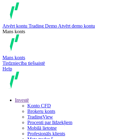
Atvērt kontu
Trading
Demo
Atvērt demo kontu
Mans konts
Mans konts
Tirdzniecība tiešsaistē
Help
Investē
Konto CFD
Brokeru konts
TradingView
Procenti par līdzekļiem
Mobilā lietotne
Profesionāls klients