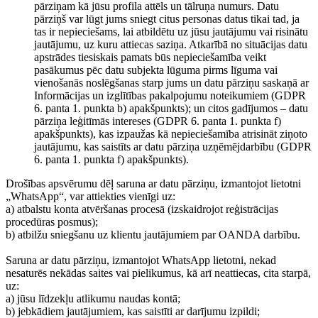
pārziņam kā jūsu profila attēls un tālruņa numurs. Datu
pārziņš var lūgt jums sniegt citus personas datus tikai tad, ja
tas ir nepieciešams, lai atbildētu uz jūsu jautājumu vai risinātu
jautājumu, uz kuru attiecas saziņa. Atkarībā no situācijas datu
apstrādes tiesiskais pamats būs nepieciešamība veikt
pasākumus pēc datu subjekta lūguma pirms līguma vai
vienošanās noslēgšanas starp jums un datu pārziņu saskaņā ar
Informācijas un izglītības pakalpojumu noteikumiem (GDPR
6. panta 1. punkta b) apakšpunkts); un citos gadījumos – datu
pārziņa leģitīmās intereses (GDPR 6. panta 1. punkta f)
apakšpunkts), kas izpaužas kā nepieciešamība atrisināt ziņoto
jautājumu, kas saistīts ar datu pārziņa uzņēmējdarbību (GDPR
6. panta 1. punkta f) apakšpunkts).
Drošības apsvērumu dēļ saruna ar datu pārziņu, izmantojot lietotni
„WhatsApp“, var attiekties vienīgi uz:
a) atbalstu konta atvēršanas procesā (izskaidrojot reģistrācijas
procedūras posmus);
b) atbilžu sniegšanu uz klientu jautājumiem par OANDA darbību.
Saruna ar datu pārziņu, izmantojot WhatsApp lietotni, nekad
nesaturēs nekādas saites vai pielikumus, kā arī neattiecas, cita starpā,
uz:
a) jūsu līdzekļu atlikumu naudas kontā;
b) jebkādiem jautājumiem, kas saistīti ar darījumu izpildi;