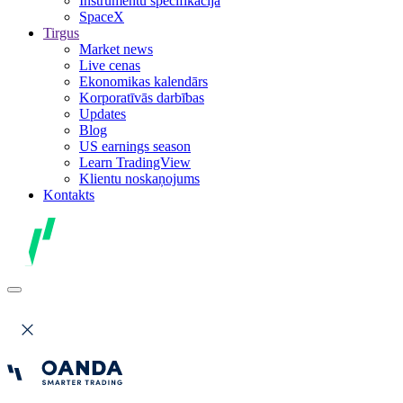
Instrumentu specifikācija
SpaceX
Tirgus
Market news
Live cenas
Ekonomikas kalendārs
Korporatīvās darbības
Updates
Blog
US earnings season
Learn TradingView
Klientu noskaņojums
Kontakts