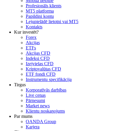
Mobilā lietotne
Profesionāls klients
MT5 platforma
Papildini kontu
Lejupielādē lietotni vai MT5
Kontakts
Kur investēt?
Forex
Akcijas
ETFs
Akcijas CFD
Indeksi CFD
Izejvielas CFD
Kriptovalūtas CFD
ETF fondi CFD
Instrumentu specifikācija
Tirgus
Korporatīvās darbības
Live cenas
Pārnesumi
Market news
Klientu noskaņojums
Par mums
OANDA Group
Karjera