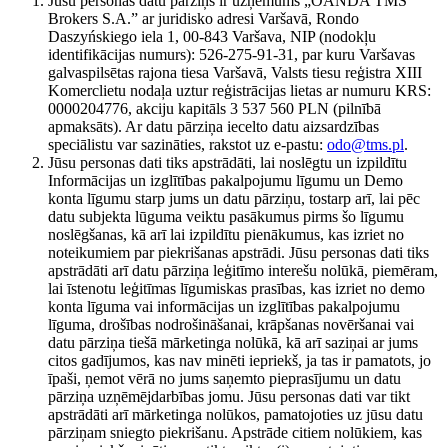
Jūsu personas datu pārziņš ir uzņēmums „OANDA TMS
Brokers S.A.” ar juridisko adresi Varšavā, Rondo
Daszyńskiego iela 1, 00-843 Varšava, NIP (nodokļu
identifikācijas numurs): 526-275-91-31, par kuru Varšavas
galvaspilsētas rajona tiesa Varšavā, Valsts tiesu reģistra XIII
Komerclietu nodaļa uztur reģistrācijas lietas ar numuru KRS:
0000204776, akciju kapitāls 3 537 560 PLN (pilnībā
apmaksāts). Ar datu pārziņa iecelto datu aizsardzības
speciālistu var sazināties, rakstot uz e-pastu:
odo@tms.pl
.
Jūsu personas dati tiks apstrādāti, lai noslēgtu un izpildītu
Informācijas un izglītības pakalpojumu līgumu un Demo
konta līgumu starp jums un datu pārziņu, tostarp arī, lai pēc
datu subjekta lūguma veiktu pasākumus pirms šo līgumu
noslēgšanas, kā arī lai izpildītu pienākumus, kas izriet no
noteikumiem par piekrišanas apstrādi. Jūsu personas dati tiks
apstrādāti arī datu pārziņa leģitīmo interešu nolūkā, piemēram,
lai īstenotu leģitīmas līgumiskas prasības, kas izriet no demo
konta līguma vai informācijas un izglītības pakalpojumu
līguma, drošības nodrošināšanai, krāpšanas novēršanai vai
datu pārziņa tiešā mārketinga nolūkā, kā arī saziņai ar jums
citos gadījumos, kas nav minēti iepriekš, ja tas ir pamatots, jo
īpaši, ņemot vērā no jums saņemto pieprasījumu un datu
pārziņa uzņēmējdarbības jomu. Jūsu personas dati var tikt
apstrādāti arī mārketinga nolūkos, pamatojoties uz jūsu datu
pārziņam sniegto piekrišanu. Apstrāde citiem nolūkiem, kas