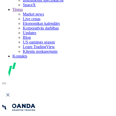
Instrumentu specifikācija
SpaceX
Tirgus
Market news
Live cenas
Ekonomikas kalendārs
Korporatīvās darbības
Updates
Blog
US earnings season
Learn TradingView
Klientu noskaņojums
Kontakts