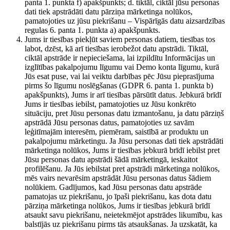
panta 1. punkta f) apakšpunkts; d. tiktāl, ciktāl jūsu personas
dati tiek apstrādāti datu pārziņa mārketinga nolūkos,
pamatojoties uz jūsu piekrišanu – Vispārīgās datu aizsardzības
regulas 6. panta 1. punkta a) apakšpunkts.
Jums ir tiesības piekļūt saviem personas datiem, tiesības tos
labot, dzēst, kā arī tiesības ierobežot datu apstrādi. Tiktāl,
ciktāl apstrāde ir nepieciešama, lai izpildītu Informācijas un
izglītības pakalpojumu līgumu vai Demo konta līgumu, kurā
Jūs esat puse, vai lai veiktu darbības pēc Jūsu pieprasījuma
pirms šo līgumu noslēgšanas (GDPR 6. panta 1. punkta b)
apakšpunkts), Jums ir arī tiesības pārsūtīt datus. Jebkurā brīdī
Jums ir tiesības iebilst, pamatojoties uz Jūsu konkrēto
situāciju, pret Jūsu personas datu izmantošanu, ja datu pārziņš
apstrādā Jūsu personas datus, pamatojoties uz savām
leģitīmajām interesēm, piemēram, saistībā ar produktu un
pakalpojumu mārketingu. Ja Jūsu personas dati tiek apstrādāti
mārketinga nolūkos, Jums ir tiesības jebkurā brīdī iebilst pret
Jūsu personas datu apstrādi šādā mārketingā, ieskaitot
profilēšanu. Ja Jūs iebilstat pret apstrādi mārketinga nolūkos,
mēs vairs nevarēsim apstrādāt Jūsu personas datus šādiem
nolūkiem. Gadījumos, kad Jūsu personas datu apstrāde
pamatojas uz piekrišanu, jo īpaši piekrišanu, kas dota datu
pārziņa mārketinga nolūkos, Jums ir tiesības jebkurā brīdī
atsaukt savu piekrišanu, neietekmējot apstrādes likumību, kas
balstījās uz piekrišanu pirms tās atsaukšanas. Ja uzskatāt, ka