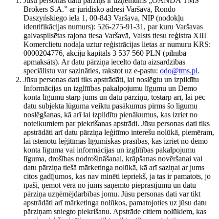
Jūsu personas datu pārziņš ir uzņēmums „OANDA TMS
Brokers S.A.” ar juridisko adresi Varšavā, Rondo
Daszyńskiego iela 1, 00-843 Varšava, NIP (nodokļu
identifikācijas numurs): 526-275-91-31, par kuru Varšavas
galvaspilsētas rajona tiesa Varšavā, Valsts tiesu reģistra XIII
Komerclietu nodaļa uztur reģistrācijas lietas ar numuru KRS:
0000204776, akciju kapitāls 3 537 560 PLN (pilnībā
apmaksāts). Ar datu pārziņa iecelto datu aizsardzības
speciālistu var sazināties, rakstot uz e-pastu:
odo@tms.pl
.
Jūsu personas dati tiks apstrādāti, lai noslēgtu un izpildītu
Informācijas un izglītības pakalpojumu līgumu un Demo
konta līgumu starp jums un datu pārziņu, tostarp arī, lai pēc
datu subjekta lūguma veiktu pasākumus pirms šo līgumu
noslēgšanas, kā arī lai izpildītu pienākumus, kas izriet no
noteikumiem par piekrišanas apstrādi. Jūsu personas dati tiks
apstrādāti arī datu pārziņa leģitīmo interešu nolūkā, piemēram,
lai īstenotu leģitīmas līgumiskas prasības, kas izriet no demo
konta līguma vai informācijas un izglītības pakalpojumu
līguma, drošības nodrošināšanai, krāpšanas novēršanai vai
datu pārziņa tiešā mārketinga nolūkā, kā arī saziņai ar jums
citos gadījumos, kas nav minēti iepriekš, ja tas ir pamatots, jo
īpaši, ņemot vērā no jums saņemto pieprasījumu un datu
pārziņa uzņēmējdarbības jomu. Jūsu personas dati var tikt
apstrādāti arī mārketinga nolūkos, pamatojoties uz jūsu datu
pārziņam sniegto piekrišanu. Apstrāde citiem nolūkiem, kas