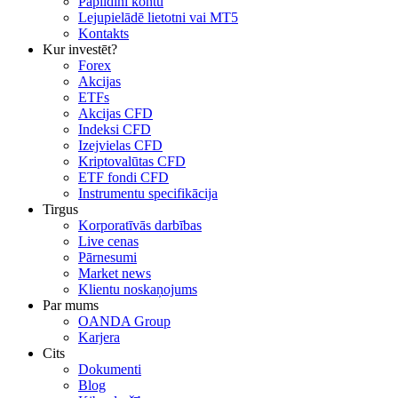
Papildini kontu
Lejupielādē lietotni vai MT5
Kontakts
Kur investēt?
Forex
Akcijas
ETFs
Akcijas CFD
Indeksi CFD
Izejvielas CFD
Kriptovalūtas CFD
ETF fondi CFD
Instrumentu specifikācija
Tirgus
Korporatīvās darbības
Live cenas
Pārnesumi
Market news
Klientu noskaņojums
Par mums
OANDA Group
Karjera
Cits
Dokumenti
Blog