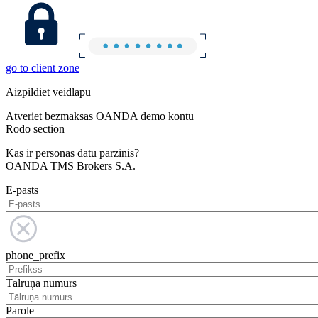
go to client zone
Aizpildiet veidlapu
Atveriet bezmaksas OANDA demo kontu
Rodo section
Kas ir personas datu pārzinis?
OANDA TMS Brokers S.A.
E-pasts
phone_prefix
Tālruņa numurs
Parole