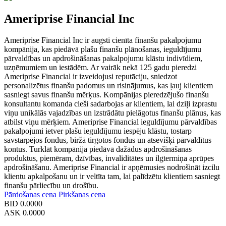
Ameriprise Financial Inc
Ameriprise Financial Inc ir augsti cienīta finanšu pakalpojumu
kompānija, kas piedāvā plašu finanšu plānošanas, ieguldījumu
pārvaldības un apdrošināšanas pakalpojumu klāstu indivīdiem,
uzņēmumiem un iestādēm. Ar vairāk nekā 125 gadu pieredzi
Ameriprise Financial ir izveidojusi reputāciju, sniedzot
personalizētus finanšu padomus un risinājumus, kas ļauj klientiem
sasniegt savus finanšu mērķus. Kompānijas pieredzējušo finanšu
konsultantu komanda cieši sadarbojas ar klientiem, lai dziļi izprastu
viņu unikālās vajadzības un izstrādātu pielāgotus finanšu plānus, kas
atbilst viņu mērķiem. Ameriprise Financial ieguldījumu pārvaldības
pakalpojumi ietver plašu ieguldījumu iespēju klāstu, tostarp
savstarpējos fondus, biržā tirgotos fondus un atsevišķi pārvaldītus
kontus. Turklāt kompānija piedāvā dažādus apdrošināšanas
produktus, piemēram, dzīvības, invaliditātes un ilgtermiņa aprūpes
apdrošināšanu. Ameriprise Financial ir apņēmusies nodrošināt izcilu
klientu apkalpošanu un ir veltīta tam, lai palīdzētu klientiem sasniegt
finanšu pārliecību un drošību.
Pārdošanas cena
Pirkšanas cena
BID
0.0000
ASK
0.0000