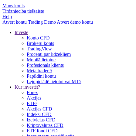
Mans konts
Tirdzniecība tiešsaistē
Help
Atvērt kontu
Trading
Demo
Atvērt demo kontu
Investē
Konto CFD
Brokeru konts
TradingView
Procenti par līdzekļiem
Mobilā lietotne
Profesionāls klients
Meta trader 5
Papildini kontu
Lejupielādē lietotni vai MT5
Kur investēt?
Forex
Akcijas
ETFs
Akcijas CFD
Indeksi CFD
Izejvielas CFD
Kriptovalūtas CFD
ETF fondi CFD