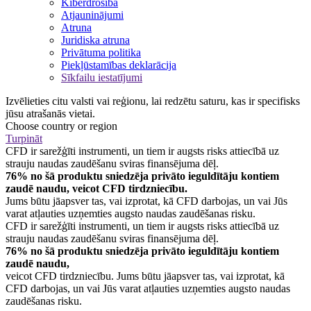
Kiberdrošība
Atjauninājumi
Atruna
Juridiska atruna
Privātuma politika
Piekļūstamības deklarācija
Sīkfailu iestatījumi
Izvēlieties citu valsti vai reģionu, lai redzētu saturu, kas ir specifisks
jūsu atrašanās vietai.
Choose country or region
Turpināt
CFD ir sarežģīti instrumenti, un tiem ir augsts risks attiecībā uz
strauju naudas zaudēšanu sviras finansējuma dēļ.
76% no šā produktu sniedzēja privāto ieguldītāju kontiem
zaudē naudu, veicot CFD tirdzniecību.
Jums būtu jāapsver tas, vai izprotat, kā CFD darbojas, un vai Jūs
varat atļauties uzņemties augsto naudas zaudēšanas risku.
CFD ir sarežģīti instrumenti, un tiem ir augsts risks attiecībā uz
strauju naudas zaudēšanu sviras finansējuma dēļ.
76% no šā produktu sniedzēja privāto ieguldītāju kontiem
zaudē naudu,
veicot CFD tirdzniecību. Jums būtu jāapsver tas, vai izprotat, kā
CFD darbojas, un vai Jūs varat atļauties uzņemties augsto naudas
zaudēšanas risku.