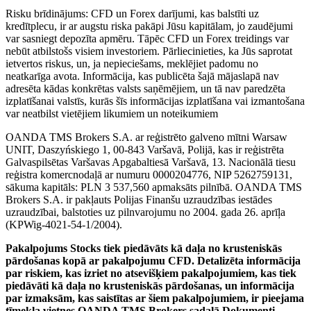
Risku brīdinājums: CFD un Forex darījumi, kas balstīti uz
kredītplecu, ir ar augstu riska pakāpi Jūsu kapitālam, jo zaudējumi
var sasniegt depozīta apmēru. Tāpēc CFD un Forex treidings var
nebūt atbilstošs visiem investoriem. Pārliecinieties, ka Jūs saprotat
ietvertos riskus, un, ja nepieciešams, meklējiet padomu no
neatkarīga avota. Informācija, kas publicēta šajā mājaslapā nav
adresēta kādas konkrētas valsts saņēmējiem, un tā nav paredzēta
izplatīšanai valstīs, kurās šīs informācijas izplatīšana vai izmantošana
var neatbilst vietējiem likumiem un noteikumiem
OANDA TMS Brokers S.A. ar reģistrēto galveno mītni Warsaw
UNIT, Daszyńskiego 1, 00-843 Varšavā, Polijā, kas ir reģistrēta
Galvaspilsētas Varšavas Apgabaltiesā Varšavā, 13. Nacionālā tiesu
reģistra komercnodaļā ar numuru 0000204776, NIP 5262759131,
sākuma kapitāls: PLN 3 537,560 apmaksāts pilnībā. OANDA TMS
Brokers S.A. ir pakļauts Polijas Finanšu uzraudzības iestādes
uzraudzībai, balstoties uz pilnvarojumu no 2004. gada 26. aprīļa
(KPWig-4021-54-1/2004).
Pakalpojums Stocks tiek piedāvāts kā daļa no krusteniskās
pārdošanas kopā ar pakalpojumu CFD. Detalizēta informācija
par riskiem, kas izriet no atsevišķiem pakalpojumiem, kas tiek
piedāvāti kā daļa no krusteniskās pārdošanas, un informācija
par izmaksām, kas saistītas ar šiem pakalpojumiem, ir pieejama
tīmekļa vietnes OANDA TMS Brokers sadaļā Dokumenti.