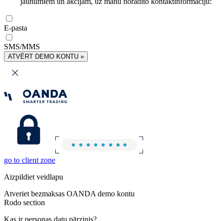
jaunumiem un akcijām, uz manu norādīto kontaktinformāciju:
E-pasta
SMS/MMS
ATVĒRT DEMO KONTU »
go to client zone
Aizpildiet veidlapu
Atveriet bezmaksas OANDA demo kontu
Rodo section
Kas ir personas datu pārzinis?