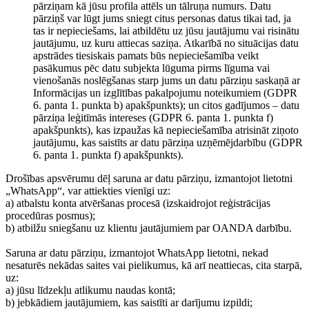
pārziņam kā jūsu profila attēls un tālruņa numurs. Datu
pārziņš var lūgt jums sniegt citus personas datus tikai tad, ja
tas ir nepieciešams, lai atbildētu uz jūsu jautājumu vai risinātu
jautājumu, uz kuru attiecas saziņa. Atkarībā no situācijas datu
apstrādes tiesiskais pamats būs nepieciešamība veikt
pasākumus pēc datu subjekta lūguma pirms līguma vai
vienošanās noslēgšanas starp jums un datu pārziņu saskaņā ar
Informācijas un izglītības pakalpojumu noteikumiem (GDPR
6. panta 1. punkta b) apakšpunkts); un citos gadījumos – datu
pārziņa leģitīmās intereses (GDPR 6. panta 1. punkta f)
apakšpunkts), kas izpaužas kā nepieciešamība atrisināt ziņoto
jautājumu, kas saistīts ar datu pārziņa uzņēmējdarbību (GDPR
6. panta 1. punkta f) apakšpunkts).
Drošības apsvērumu dēļ saruna ar datu pārziņu, izmantojot lietotni
„WhatsApp“, var attiekties vienīgi uz:
a) atbalstu konta atvēršanas procesā (izskaidrojot reģistrācijas
procedūras posmus);
b) atbilžu sniegšanu uz klientu jautājumiem par OANDA darbību.
Saruna ar datu pārziņu, izmantojot WhatsApp lietotni, nekad
nesaturēs nekādas saites vai pielikumus, kā arī neattiecas, cita starpā,
uz:
a) jūsu līdzekļu atlikumu naudas kontā;
b) jebkādiem jautājumiem, kas saistīti ar darījumu izpildi;