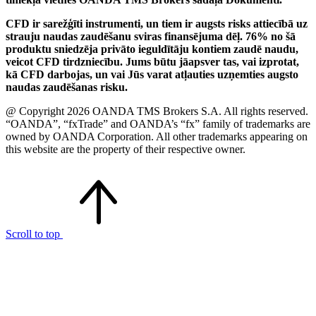
CFD ir sarežģīti instrumenti, un tiem ir augsts risks attiecībā uz
strauju naudas zaudēšanu sviras finansējuma dēļ. 76% no šā
produktu sniedzēja privāto ieguldītāju kontiem zaudē naudu,
veicot CFD tirdzniecību. Jums būtu jāapsver tas, vai izprotat,
kā CFD darbojas, un vai Jūs varat atļauties uzņemties augsto
naudas zaudēšanas risku.
@ Copyright 2026 OANDA TMS Brokers S.A. All rights reserved.
“OANDA”, “fxTrade” and OANDA’s “fx” family of trademarks are
owned by OANDA Corporation. All other trademarks appearing on
this website are the property of their respective owner.
Scroll to top