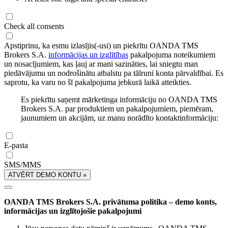
Check all consents
Apstiprinu, ka esmu izlasījis(-usi) un piekrītu OANDA TMS
Brokers S.A.
informācijas un izglītības
pakalpojuma noteikumiem
un nosacījumiem, kas ļauj ar mani sazināties, lai sniegtu man
piedāvājumu un nodrošinātu atbalstu pa tālruni konta pārvaldībai. Es
saprotu, ka varu no šī pakalpojuma jebkurā laikā atteikties.
Es piekrītu saņemt mārketinga informāciju no OANDA TMS
Brokers S.A. par produktiem un pakalpojumiem, piemēram,
jaunumiem un akcijām, uz manu norādīto kontaktinformāciju:
E-pasta
SMS/MMS
ATVĒRT DEMO KONTU »
OANDA TMS Brokers S.A. privātuma politika – demo konts,
informācijas un izglītojošie pakalpojumi