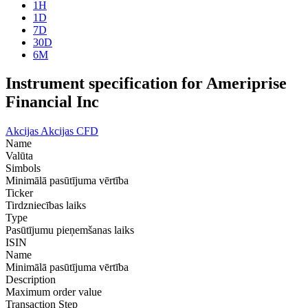
1H
1D
7D
30D
6M
Instrument specification for Ameriprise
Financial Inc
Akcijas
Akcijas CFD
Name
Valūta
Simbols
Minimālā pasūtījuma vērtība
Ticker
Tirdzniecības laiks
Type
Pasūtījumu pieņemšanas laiks
ISIN
Name
Minimālā pasūtījuma vērtība
Description
Maximum order value
Transaction Step