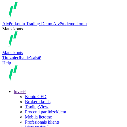
Atvērt kontu
Trading
Demo
Atvērt demo kontu
Mans konts
Mans konts
Tirdzniecība tiešsaistē
Help
Investē
Konto CFD
Brokeru konts
TradingView
Procenti par līdzekļiem
Mobilā lietotne
Profesionāls klients