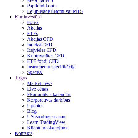
Meta trader 5
Papildini kontu
Lejupielādē lietotni vai MT5
Kur investēt?
Forex
Akcijas
ETFs
Akcijas CFD
Indeksi CFD
Izejvielas CFD
Kriptovalūtas CFD
ETF fondi CFD
Instrumentu specifikācija
SpaceX
Tirgus
Market news
Live cenas
Ekonomikas kalendārs
Korporatīvās darbības
Updates
Blog
US earnings season
Learn TradingView
Klientu noskaņojums
Kontakts