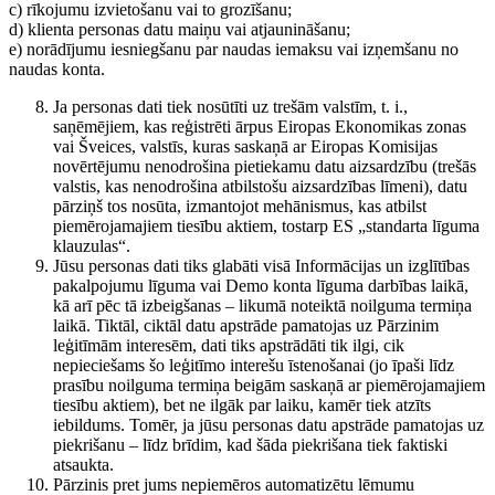
c) rīkojumu izvietošanu vai to grozīšanu;
d) klienta personas datu maiņu vai atjaunināšanu;
e) norādījumu iesniegšanu par naudas iemaksu vai izņemšanu no
naudas konta.
Ja personas dati tiek nosūtīti uz trešām valstīm, t. i.,
saņēmējiem, kas reģistrēti ārpus Eiropas Ekonomikas zonas
vai Šveices, valstīs, kuras saskaņā ar Eiropas Komisijas
novērtējumu nenodrošina pietiekamu datu aizsardzību (trešās
valstis, kas nenodrošina atbilstošu aizsardzības līmeni), datu
pārziņš tos nosūta, izmantojot mehānismus, kas atbilst
piemērojamajiem tiesību aktiem, tostarp ES „standarta līguma
klauzulas“.
Jūsu personas dati tiks glabāti visā Informācijas un izglītības
pakalpojumu līguma vai Demo konta līguma darbības laikā,
kā arī pēc tā izbeigšanas – likumā noteiktā noilguma termiņa
laikā. Tiktāl, ciktāl datu apstrāde pamatojas uz Pārzinim
leģitīmām interesēm, dati tiks apstrādāti tik ilgi, cik
nepieciešams šo leģitīmo interešu īstenošanai (jo īpaši līdz
prasību noilguma termiņa beigām saskaņā ar piemērojamajiem
tiesību aktiem), bet ne ilgāk par laiku, kamēr tiek atzīts
iebildums. Tomēr, ja jūsu personas datu apstrāde pamatojas uz
piekrišanu – līdz brīdim, kad šāda piekrišana tiek faktiski
atsaukta.
Pārzinis pret jums nepiemēros automatizētu lēmumu