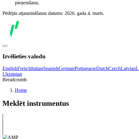
pieņemšanu.
Pēdējās atjaunināšanas datums: 2026. gada 4. marts.
Izvēlieties valodu
English
French
Italian
Spanish
German
Portuguese
Dutch
Czech
Latvian
L
Ukrainian
Breadcrumb
Home
Meklēt instrumentus