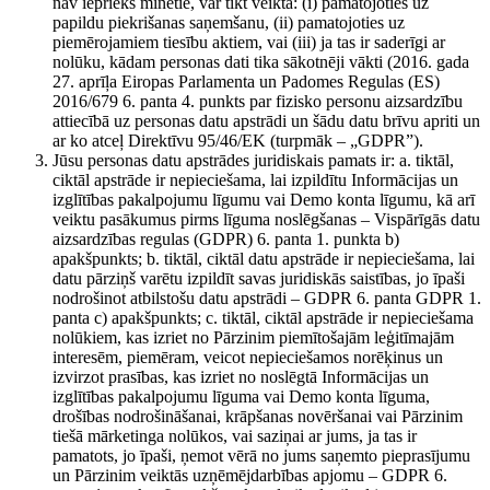
nav iepriekš minētie, var tikt veikta: (i) pamatojoties uz
papildu piekrišanas saņemšanu, (ii) pamatojoties uz
piemērojamiem tiesību aktiem, vai (iii) ja tas ir saderīgi ar
nolūku, kādam personas dati tika sākotnēji vākti (2016. gada
27. aprīļa Eiropas Parlamenta un Padomes Regulas (ES)
2016/679 6. panta 4. punkts par fizisko personu aizsardzību
attiecībā uz personas datu apstrādi un šādu datu brīvu apriti un
ar ko atceļ Direktīvu 95/46/EK (turpmāk – „GDPR”).
Jūsu personas datu apstrādes juridiskais pamats ir: a. tiktāl,
ciktāl apstrāde ir nepieciešama, lai izpildītu Informācijas un
izglītības pakalpojumu līgumu vai Demo konta līgumu, kā arī
veiktu pasākumus pirms līguma noslēgšanas – Vispārīgās datu
aizsardzības regulas (GDPR) 6. panta 1. punkta b)
apakšpunkts; b. tiktāl, ciktāl datu apstrāde ir nepieciešama, lai
datu pārziņš varētu izpildīt savas juridiskās saistības, jo īpaši
nodrošinot atbilstošu datu apstrādi – GDPR 6. panta GDPR 1.
panta c) apakšpunkts; c. tiktāl, ciktāl apstrāde ir nepieciešama
nolūkiem, kas izriet no Pārzinim piemītošajām leģitīmajām
interesēm, piemēram, veicot nepieciešamos norēķinus un
izvirzot prasības, kas izriet no noslēgtā Informācijas un
izglītības pakalpojumu līguma vai Demo konta līguma,
drošības nodrošināšanai, krāpšanas novēršanai vai Pārzinim
tiešā mārketinga nolūkos, vai saziņai ar jums, ja tas ir
pamatots, jo īpaši, ņemot vērā no jums saņemto pieprasījumu
un Pārzinim veiktās uzņēmējdarbības apjomu – GDPR 6.