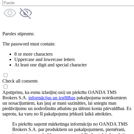
Paroles stiprums:
The password must contain:
8 or more characters
Uppercase and lowercase letters
At least one digit and special character
Check all consents
Apstiprinu, ka esmu izlasījis(-usi) un piekrītu OANDA TMS
Brokers S.A.
informācijas un izglītības
pakalpojuma noteikumiem
un nosacījumiem, kas ļauj ar mani sazināties, lai sniegtu man
piedāvājumu un nodrošinātu atbalstu pa tālruni konta pārvaldībai. Es
saprotu, ka varu no šī pakalpojuma jebkurā laikā atteikties.
Es piekrītu saņemt mārketinga informāciju no OANDA TMS
Brokers S.A. par produktiem un pakalpojumiem, piemēram,