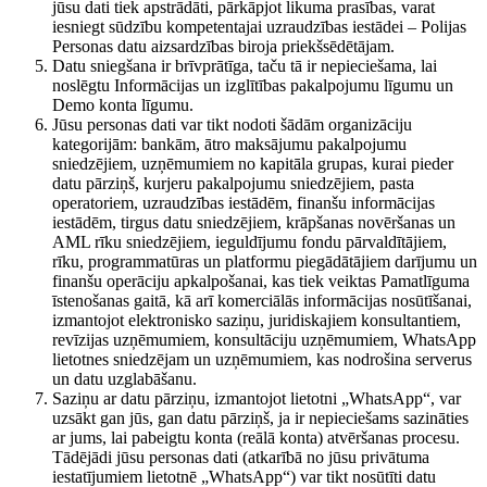
jūsu dati tiek apstrādāti, pārkāpjot likuma prasības, varat
iesniegt sūdzību kompetentajai uzraudzības iestādei – Polijas
Personas datu aizsardzības biroja priekšsēdētājam.
Datu sniegšana ir brīvprātīga, taču tā ir nepieciešama, lai
noslēgtu Informācijas un izglītības pakalpojumu līgumu un
Demo konta līgumu.
Jūsu personas dati var tikt nodoti šādām organizāciju
kategorijām: bankām, ātro maksājumu pakalpojumu
sniedzējiem, uzņēmumiem no kapitāla grupas, kurai pieder
datu pārziņš, kurjeru pakalpojumu sniedzējiem, pasta
operatoriem, uzraudzības iestādēm, finanšu informācijas
iestādēm, tirgus datu sniedzējiem, krāpšanas novēršanas un
AML rīku sniedzējiem, ieguldījumu fondu pārvaldītājiem,
rīku, programmatūras un platformu piegādātājiem darījumu un
finanšu operāciju apkalpošanai, kas tiek veiktas Pamatlīguma
īstenošanas gaitā, kā arī komerciālās informācijas nosūtīšanai,
izmantojot elektronisko saziņu, juridiskajiem konsultantiem,
revīzijas uzņēmumiem, konsultāciju uzņēmumiem, WhatsApp
lietotnes sniedzējam un uzņēmumiem, kas nodrošina serverus
un datu uzglabāšanu.
Saziņu ar datu pārziņu, izmantojot lietotni „WhatsApp“, var
uzsākt gan jūs, gan datu pārziņš, ja ir nepieciešams sazināties
ar jums, lai pabeigtu konta (reālā konta) atvēršanas procesu.
Tādējādi jūsu personas dati (atkarībā no jūsu privātuma
iestatījumiem lietotnē „WhatsApp“) var tikt nosūtīti datu