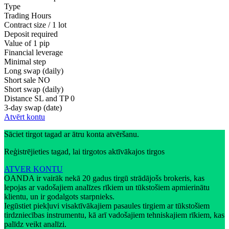
Type
Trading Hours
Contract size / 1 lot
Deposit required
Value of 1 pip
Financial leverage
Minimal step
Long swap (daily)
Short sale
NO
Short swap (daily)
Distance SL and TP
0
3-day swap (date)
Atvērt kontu
Sāciet tirgot tagad ar ātru konta atvēršanu.
Reģistrējieties tagad, lai tirgotos aktīvākajos tirgos
ATVER KONTU
OANDA ir vairāk nekā 20 gadus tirgū strādājošs brokeris, kas
lepojas ar vadošajiem analīzes rīkiem un tūkstošiem apmierinātu
klientu, un ir godalgots starpnieks.
Iegūstiet piekļuvi visaktīvākajiem pasaules tirgiem ar tūkstošiem
tirdzniecības instrumentu, kā arī vadošajiem tehniskajiem rīkiem, kas
palīdz veikt analīzi.