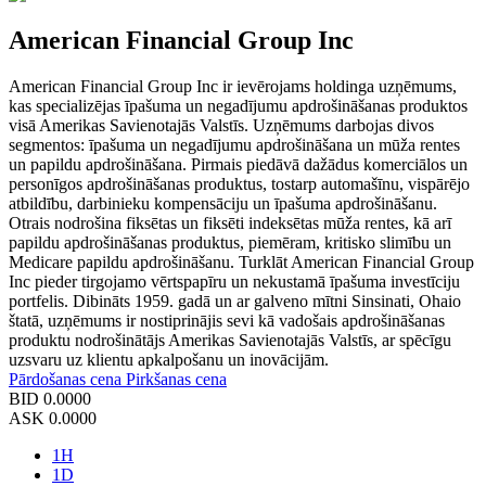
American Financial Group Inc
American Financial Group Inc ir ievērojams holdinga uzņēmums,
kas specializējas īpašuma un negadījumu apdrošināšanas produktos
visā Amerikas Savienotajās Valstīs. Uzņēmums darbojas divos
segmentos: īpašuma un negadījumu apdrošināšana un mūža rentes
un papildu apdrošināšana. Pirmais piedāvā dažādus komerciālos un
personīgos apdrošināšanas produktus, tostarp automašīnu, vispārējo
atbildību, darbinieku kompensāciju un īpašuma apdrošināšanu.
Otrais nodrošina fiksētas un fiksēti indeksētas mūža rentes, kā arī
papildu apdrošināšanas produktus, piemēram, kritisko slimību un
Medicare papildu apdrošināšanu. Turklāt American Financial Group
Inc pieder tirgojamo vērtspapīru un nekustamā īpašuma investīciju
portfelis. Dibināts 1959. gadā un ar galveno mītni Sinsinati, Ohaio
štatā, uzņēmums ir nostiprinājis sevi kā vadošais apdrošināšanas
produktu nodrošinātājs Amerikas Savienotajās Valstīs, ar spēcīgu
uzsvaru uz klientu apkalpošanu un inovācijām.
Pārdošanas cena
Pirkšanas cena
BID
0.0000
ASK
0.0000
1H
1D