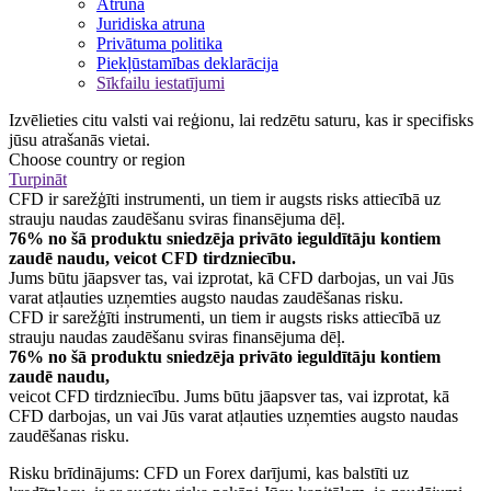
Atruna
Juridiska atruna
Privātuma politika
Piekļūstamības deklarācija
Sīkfailu iestatījumi
Izvēlieties citu valsti vai reģionu, lai redzētu saturu, kas ir specifisks
jūsu atrašanās vietai.
Choose country or region
Turpināt
CFD ir sarežģīti instrumenti, un tiem ir augsts risks attiecībā uz
strauju naudas zaudēšanu sviras finansējuma dēļ.
76% no šā produktu sniedzēja privāto ieguldītāju kontiem
zaudē naudu, veicot CFD tirdzniecību.
Jums būtu jāapsver tas, vai izprotat, kā CFD darbojas, un vai Jūs
varat atļauties uzņemties augsto naudas zaudēšanas risku.
CFD ir sarežģīti instrumenti, un tiem ir augsts risks attiecībā uz
strauju naudas zaudēšanu sviras finansējuma dēļ.
76% no šā produktu sniedzēja privāto ieguldītāju kontiem
zaudē naudu,
veicot CFD tirdzniecību. Jums būtu jāapsver tas, vai izprotat, kā
CFD darbojas, un vai Jūs varat atļauties uzņemties augsto naudas
zaudēšanas risku.
Risku brīdinājums: CFD un Forex darījumi, kas balstīti uz