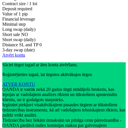
Contract size / 1 lot
Deposit required
Value of 1 pip
Financial leverage
Minimal step
Long swap (daily)
Short sale
NO
Short swap (daily)
Distance SL and TP
0
3-day swap (date)
Atvērt kontu
Sāciet tirgot tagad ar ātru konta atvēršanu.
Reģistrējieties tagad, lai tirgotos aktīvākajos tirgos
ATVER KONTU
OANDA ir vairāk nekā 20 gadus tirgū strādājošs brokeris, kas
lepojas ar vadošajiem analīzes rīkiem un tūkstošiem apmierinātu
klientu, un ir godalgots starpnieks.
Iegūstiet piekļuvi visaktīvākajiem pasaules tirgiem ar tūkstošiem
tirdzniecības instrumentu, kā arī vadošajiem tehniskajiem rīkiem, kas
palīdz veikt analīzi.
Tirdzniecība bez liekām izmaksām un pilnīga cenu pārredzamība -
OANDA piedāvā nulles komisijas maksu par galvenajiem