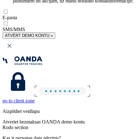
jaunumiem un akcijām, uz manu norādīto kontaktinformāciju:
E-pasta
SMS/MMS
ATVĒRT DEMO KONTU »
go to client zone
Aizpildiet veidlapu
Atveriet bezmaksas OANDA demo kontu
Rodo section
Kas ir personas datu pārzinis?