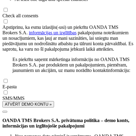
Check all consents
Apstiprinu, ka esmu izlasījis(-usi) un piekrītu OANDA TMS
Brokers S.A.
informācijas un izglītības
pakalpojuma noteikumiem
un nosacījumiem, kas ļauj ar mani sazināties, lai sniegtu man
piedāvājumu un nodrošinātu atbalstu pa tālruni konta pārvaldībai. Es
saprotu, ka varu no šī pakalpojuma jebkurā laikā atteikties.
Es piekrītu saņemt mārketinga informāciju no OANDA TMS
Brokers S.A. par produktiem un pakalpojumiem, piemēram,
jaunumiem un akcijām, uz manu norādīto kontaktinformāciju:
E-pasta
SMS/MMS
ATVĒRT DEMO KONTU »
OANDA TMS Brokers S.A. privātuma politika – demo konts,
informācijas un izglītojošie pakalpojumi