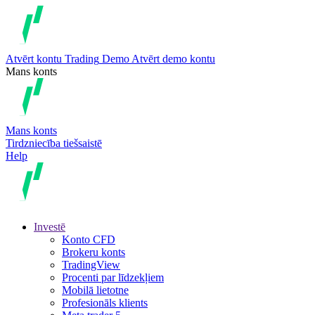
Atvērt kontu
Trading
Demo
Atvērt demo kontu
Mans konts
Mans konts
Tirdzniecība tiešsaistē
Help
Investē
Konto CFD
Brokeru konts
TradingView
Procenti par līdzekļiem
Mobilā lietotne
Profesionāls klients