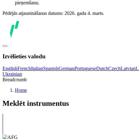
pieņemšanu.
Pēdējās atjaunināšanas datums: 2026. gada 4. marts.
Izvēlieties valodu
English
French
Italian
Spanish
German
Portuguese
Dutch
Czech
Latvian
L
Ukrainian
Breadcrumb
Home
Meklēt instrumentus