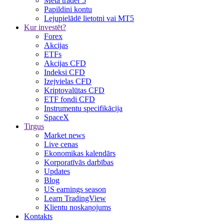
Meta trader 5
Papildini kontu
Lejupielādē lietotni vai MT5
Kur investēt?
Forex
Akcijas
ETFs
Akcijas CFD
Indeksi CFD
Izejvielas CFD
Kriptovalūtas CFD
ETF fondi CFD
Instrumentu specifikācija
SpaceX
Tirgus
Market news
Live cenas
Ekonomikas kalendārs
Korporatīvās darbības
Updates
Blog
US earnings season
Learn TradingView
Klientu noskaņojums
Kontakts