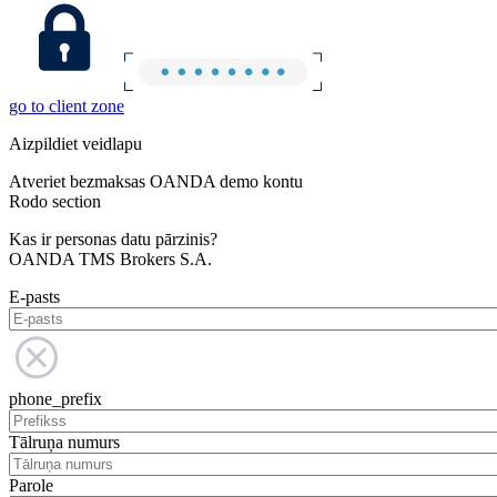
go to client zone
Aizpildiet veidlapu
Atveriet bezmaksas OANDA demo kontu
Rodo section
Kas ir personas datu pārzinis?
OANDA TMS Brokers S.A.
E-pasts
phone_prefix
Tālruņa numurs
Parole