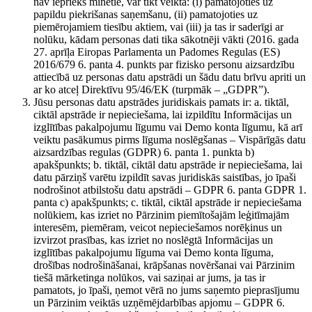
nav iepriekš minētie, var tikt veikta: (i) pamatojoties uz
papildu piekrišanas saņemšanu, (ii) pamatojoties uz
piemērojamiem tiesību aktiem, vai (iii) ja tas ir saderīgi ar
nolūku, kādam personas dati tika sākotnēji vākti (2016. gada
27. aprīļa Eiropas Parlamenta un Padomes Regulas (ES)
2016/679 6. panta 4. punkts par fizisko personu aizsardzību
attiecībā uz personas datu apstrādi un šādu datu brīvu apriti un
ar ko atceļ Direktīvu 95/46/EK (turpmāk – „GDPR”).
Jūsu personas datu apstrādes juridiskais pamats ir: a. tiktāl,
ciktāl apstrāde ir nepieciešama, lai izpildītu Informācijas un
izglītības pakalpojumu līgumu vai Demo konta līgumu, kā arī
veiktu pasākumus pirms līguma noslēgšanas – Vispārīgās datu
aizsardzības regulas (GDPR) 6. panta 1. punkta b)
apakšpunkts; b. tiktāl, ciktāl datu apstrāde ir nepieciešama, lai
datu pārziņš varētu izpildīt savas juridiskās saistības, jo īpaši
nodrošinot atbilstošu datu apstrādi – GDPR 6. panta GDPR 1.
panta c) apakšpunkts; c. tiktāl, ciktāl apstrāde ir nepieciešama
nolūkiem, kas izriet no Pārzinim piemītošajām leģitīmajām
interesēm, piemēram, veicot nepieciešamos norēķinus un
izvirzot prasības, kas izriet no noslēgtā Informācijas un
izglītības pakalpojumu līguma vai Demo konta līguma,
drošības nodrošināšanai, krāpšanas novēršanai vai Pārzinim
tiešā mārketinga nolūkos, vai saziņai ar jums, ja tas ir
pamatots, jo īpaši, ņemot vērā no jums saņemto pieprasījumu
un Pārzinim veiktās uzņēmējdarbības apjomu – GDPR 6.