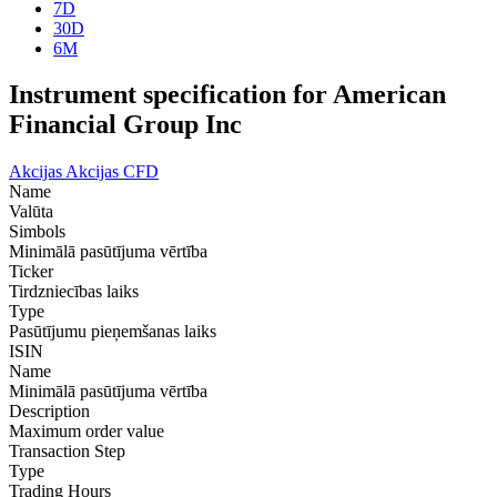
7D
30D
6M
Instrument specification for American
Financial Group Inc
Akcijas
Akcijas CFD
Name
Valūta
Simbols
Minimālā pasūtījuma vērtība
Ticker
Tirdzniecības laiks
Type
Pasūtījumu pieņemšanas laiks
ISIN
Name
Minimālā pasūtījuma vērtība
Description
Maximum order value
Transaction Step
Type
Trading Hours