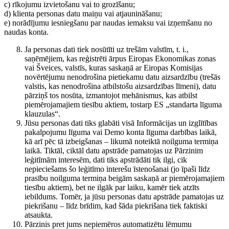
c) rīkojumu izvietošanu vai to grozīšanu;
d) klienta personas datu maiņu vai atjaunināšanu;
e) norādījumu iesniegšanu par naudas iemaksu vai izņemšanu no
naudas konta.
Ja personas dati tiek nosūtīti uz trešām valstīm, t. i.,
saņēmējiem, kas reģistrēti ārpus Eiropas Ekonomikas zonas
vai Šveices, valstīs, kuras saskaņā ar Eiropas Komisijas
novērtējumu nenodrošina pietiekamu datu aizsardzību (trešās
valstis, kas nenodrošina atbilstošu aizsardzības līmeni), datu
pārziņš tos nosūta, izmantojot mehānismus, kas atbilst
piemērojamajiem tiesību aktiem, tostarp ES „standarta līguma
klauzulas“.
Jūsu personas dati tiks glabāti visā Informācijas un izglītības
pakalpojumu līguma vai Demo konta līguma darbības laikā,
kā arī pēc tā izbeigšanas – likumā noteiktā noilguma termiņa
laikā. Tiktāl, ciktāl datu apstrāde pamatojas uz Pārzinim
leģitīmām interesēm, dati tiks apstrādāti tik ilgi, cik
nepieciešams šo leģitīmo interešu īstenošanai (jo īpaši līdz
prasību noilguma termiņa beigām saskaņā ar piemērojamajiem
tiesību aktiem), bet ne ilgāk par laiku, kamēr tiek atzīts
iebildums. Tomēr, ja jūsu personas datu apstrāde pamatojas uz
piekrišanu – līdz brīdim, kad šāda piekrišana tiek faktiski
atsaukta.
Pārzinis pret jums nepiemēros automatizētu lēmumu