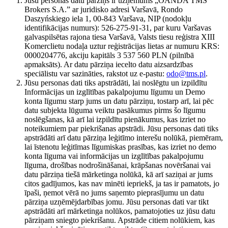
Jūsu personas datu pārziņš ir uzņēmums „OANDA TMS
Brokers S.A.” ar juridisko adresi Varšavā, Rondo
Daszyńskiego iela 1, 00-843 Varšava, NIP (nodokļu
identifikācijas numurs): 526-275-91-31, par kuru Varšavas
galvaspilsētas rajona tiesa Varšavā, Valsts tiesu reģistra XIII
Komerclietu nodaļa uztur reģistrācijas lietas ar numuru KRS:
0000204776, akciju kapitāls 3 537 560 PLN (pilnībā
apmaksāts). Ar datu pārziņa iecelto datu aizsardzības
speciālistu var sazināties, rakstot uz e-pastu:
odo@tms.pl
.
Jūsu personas dati tiks apstrādāti, lai noslēgtu un izpildītu
Informācijas un izglītības pakalpojumu līgumu un Demo
konta līgumu starp jums un datu pārziņu, tostarp arī, lai pēc
datu subjekta lūguma veiktu pasākumus pirms šo līgumu
noslēgšanas, kā arī lai izpildītu pienākumus, kas izriet no
noteikumiem par piekrišanas apstrādi. Jūsu personas dati tiks
apstrādāti arī datu pārziņa leģitīmo interešu nolūkā, piemēram,
lai īstenotu leģitīmas līgumiskas prasības, kas izriet no demo
konta līguma vai informācijas un izglītības pakalpojumu
līguma, drošības nodrošināšanai, krāpšanas novēršanai vai
datu pārziņa tiešā mārketinga nolūkā, kā arī saziņai ar jums
citos gadījumos, kas nav minēti iepriekš, ja tas ir pamatots, jo
īpaši, ņemot vērā no jums saņemto pieprasījumu un datu
pārziņa uzņēmējdarbības jomu. Jūsu personas dati var tikt
apstrādāti arī mārketinga nolūkos, pamatojoties uz jūsu datu
pārziņam sniegto piekrišanu. Apstrāde citiem nolūkiem, kas