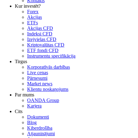
Kontakts
Kur investēt?
Forex
Akcijas
ETFs
Akcijas CFD
Indeksi CFD
Izejvielas CFD
Kriptovalūtas CFD
ETF fondi CFD
Instrumentu specifikācija
Tirgus
Korporatīvās darbības
Live cenas
Pārnesumi
Market news
Klientu noskaņojums
Par mums
OANDA Group
Karjera
Cits
Dokumenti
Blog
Kiberdrošība
Atjauninājumi