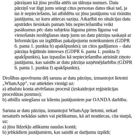
pārziņam kā jūsu profila attēls un tālruņa numurs. Datu
pārziņš var lūgt jums sniegt citus personas datus tikai tad, ja
tas ir nepieciešams, lai atbildētu uz jūsu jautājumu vai risinātu
jautājumu, uz kuru attiecas saziņa. Atkarībā no situācijas datu
apstrādes tiesiskais pamats būs nepieciešamība veikt
pasākumus pēc datu subjekta lūguma pirms līguma vai
vienošanās noslēgšanas starp jums un datu pārziņu saskaņā ar
Informācijas un izglītības pakalpojumu noteikumiem (GDPR
6. panta 1. punkta b) apakšpunkts); un citos gadījumos – datu
pārziņa leģitīmās intereses (GDPR 6. panta 1. punkta f)
apakšpunkts), kas izpaužas kā nepieciešamība atrisināt ziņoto
jautājumu, kas saistīts ar datu pārziņa uzņēmējdarbību (GDPR
6. panta 1. punkta f) apakšpunkts).
Drošības apsvērumu dēļ saruna ar datu pārziņu, izmantojot lietotni
„WhatsApp“, var attiekties vienīgi uz:
a) atbalstu konta atvēršanas procesā (izskaidrojot reģistrācijas
procedūras posmus);
b) atbilžu sniegšanu uz klientu jautājumiem par OANDA darbību.
Saruna ar datu pārziņu, izmantojot WhatsApp lietotni, nekad
nesaturēs nekādas saites vai pielikumus, kā arī neattiecas, cita starpā,
uz:
a) jūsu līdzekļu atlikumu naudas kontā;
b) jebkādiem jautājumiem, kas saistīti ar darījumu izpildi;