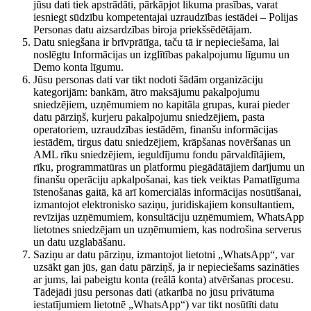
jūsu dati tiek apstrādāti, pārkāpjot likuma prasības, varat
iesniegt sūdzību kompetentajai uzraudzības iestādei – Polijas
Personas datu aizsardzības biroja priekšsēdētājam.
Datu sniegšana ir brīvprātīga, taču tā ir nepieciešama, lai
noslēgtu Informācijas un izglītības pakalpojumu līgumu un
Demo konta līgumu.
Jūsu personas dati var tikt nodoti šādām organizāciju
kategorijām: bankām, ātro maksājumu pakalpojumu
sniedzējiem, uzņēmumiem no kapitāla grupas, kurai pieder
datu pārziņš, kurjeru pakalpojumu sniedzējiem, pasta
operatoriem, uzraudzības iestādēm, finanšu informācijas
iestādēm, tirgus datu sniedzējiem, krāpšanas novēršanas un
AML rīku sniedzējiem, ieguldījumu fondu pārvaldītājiem,
rīku, programmatūras un platformu piegādātājiem darījumu un
finanšu operāciju apkalpošanai, kas tiek veiktas Pamatlīguma
īstenošanas gaitā, kā arī komerciālās informācijas nosūtīšanai,
izmantojot elektronisko saziņu, juridiskajiem konsultantiem,
revīzijas uzņēmumiem, konsultāciju uzņēmumiem, WhatsApp
lietotnes sniedzējam un uzņēmumiem, kas nodrošina serverus
un datu uzglabāšanu.
Saziņu ar datu pārziņu, izmantojot lietotni „WhatsApp“, var
uzsākt gan jūs, gan datu pārziņš, ja ir nepieciešams sazināties
ar jums, lai pabeigtu konta (reālā konta) atvēršanas procesu.
Tādējādi jūsu personas dati (atkarībā no jūsu privātuma
iestatījumiem lietotnē „WhatsApp“) var tikt nosūtīti datu