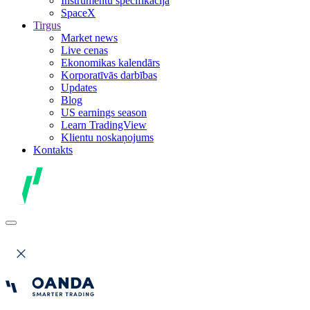
Instrumentu specifikācija
SpaceX
Tirgus
Market news
Live cenas
Ekonomikas kalendārs
Korporatīvās darbības
Updates
Blog
US earnings season
Learn TradingView
Klientu noskaņojums
Kontakts