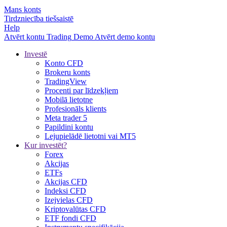
Mans konts
Tirdzniecība tiešsaistē
Help
Atvērt kontu
Trading
Demo
Atvērt demo kontu
Investē
Konto CFD
Brokeru konts
TradingView
Procenti par līdzekļiem
Mobilā lietotne
Profesionāls klients
Meta trader 5
Papildini kontu
Lejupielādē lietotni vai MT5
Kur investēt?
Forex
Akcijas
ETFs
Akcijas CFD
Indeksi CFD
Izejvielas CFD
Kriptovalūtas CFD
ETF fondi CFD