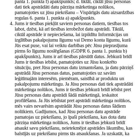
panta 1. punkta f) apakšpunkts; d. tiktāl, ciktāl jūsu personas
dati tiek apstrādāti datu pārziņa mārketinga nolūkos,
pamatojoties uz jūsu piekrišanu – Vispārīgās datu aizsardzības
regulas 6. panta 1. punkta a) apakšpunkts.
Jums ir tiesības piekļūt saviem personas datiem, tiesības tos
labot, dzēst, kā arī tiesības ierobežot datu apstrādi. Tiktāl,
ciktāl apstrāde ir nepieciešama, lai izpildītu Informācijas un
izglītības pakalpojumu līgumu vai Demo konta līgumu, kurā
Jūs esat puse, vai lai veiktu darbības pēc Jūsu pieprasījuma
pirms šo līgumu noslēgšanas (GDPR 6. panta 1. punkta b)
apakšpunkts), Jums ir arī tiesības pārsūtīt datus. Jebkurā brīdī
Jums ir tiesības iebilst, pamatojoties uz Jūsu konkrēto
situāciju, pret Jūsu personas datu izmantošanu, ja datu pārziņš
apstrādā Jūsu personas datus, pamatojoties uz savām
leģitīmajām interesēm, piemēram, saistībā ar produktu un
pakalpojumu mārketingu. Ja Jūsu personas dati tiek apstrādāti
mārketinga nolūkos, Jums ir tiesības jebkurā brīdī iebilst pret
Jūsu personas datu apstrādi šādā mārketingā, ieskaitot
profilēšanu. Ja Jūs iebilstat pret apstrādi mārketinga nolūkos,
mēs vairs nevarēsim apstrādāt Jūsu personas datus šādiem
nolūkiem. Gadījumos, kad Jūsu personas datu apstrāde
pamatojas uz piekrišanu, jo īpaši piekrišanu, kas dota datu
pārziņa mārketinga nolūkos, Jums ir tiesības jebkurā brīdī
atsaukt savu piekrišanu, neietekmējot apstrādes likumību, kas
balstījās uz piekrišanu pirms tās atsaukšanas. Ja uzskatāt, ka