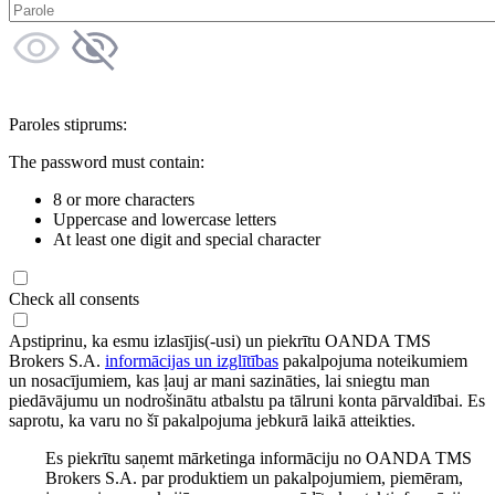
Paroles stiprums:
The password must contain:
8 or more characters
Uppercase and lowercase letters
At least one digit and special character
Check all consents
Apstiprinu, ka esmu izlasījis(-usi) un piekrītu OANDA TMS
Brokers S.A.
informācijas un izglītības
pakalpojuma noteikumiem
un nosacījumiem, kas ļauj ar mani sazināties, lai sniegtu man
piedāvājumu un nodrošinātu atbalstu pa tālruni konta pārvaldībai. Es
saprotu, ka varu no šī pakalpojuma jebkurā laikā atteikties.
Es piekrītu saņemt mārketinga informāciju no OANDA TMS
Brokers S.A. par produktiem un pakalpojumiem, piemēram,