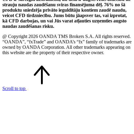
strauju naudas zaudēšanu sviras finansējuma dēļ. 76% no šā
produktu sniedzēja privāto ieguldītāju kontiem zaudē naudu,
veicot CFD tirdzniecību. Jums būtu jāapsver tas, vai izprotat,
kā CFD darbojas, un vai Jūs varat atļauties uzņemties augsto
naudas zaudēšanas risku.
@ Copyright 2026 OANDA TMS Brokers S.A. All rights reserved.
“OANDA”, “fxTrade” and OANDA’s “fx” family of trademarks are
owned by OANDA Corporation. All other trademarks appearing on
this website are the property of their respective owner.
Scroll to top