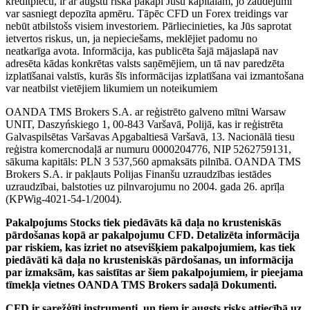
kredītplecu, ir ar augstu riska pakāpi Jūsu kapitālam, jo zaudējumi
var sasniegt depozīta apmēru. Tāpēc CFD un Forex treidings var
nebūt atbilstošs visiem investoriem. Pārliecinieties, ka Jūs saprotat
ietvertos riskus, un, ja nepieciešams, meklējiet padomu no
neatkarīga avota. Informācija, kas publicēta šajā mājaslapā nav
adresēta kādas konkrētas valsts saņēmējiem, un tā nav paredzēta
izplatīšanai valstīs, kurās šīs informācijas izplatīšana vai izmantošana
var neatbilst vietējiem likumiem un noteikumiem
OANDA TMS Brokers S.A. ar reģistrēto galveno mītni Warsaw
UNIT, Daszyńskiego 1, 00-843 Varšavā, Polijā, kas ir reģistrēta
Galvaspilsētas Varšavas Apgabaltiesā Varšavā, 13. Nacionālā tiesu
reģistra komercnodaļā ar numuru 0000204776, NIP 5262759131,
sākuma kapitāls: PLN 3 537,560 apmaksāts pilnībā. OANDA TMS
Brokers S.A. ir pakļauts Polijas Finanšu uzraudzības iestādes
uzraudzībai, balstoties uz pilnvarojumu no 2004. gada 26. aprīļa
(KPWig-4021-54-1/2004).
Pakalpojums Stocks tiek piedāvāts kā daļa no krusteniskās
pārdošanas kopā ar pakalpojumu CFD. Detalizēta informācija
par riskiem, kas izriet no atsevišķiem pakalpojumiem, kas tiek
piedāvāti kā daļa no krusteniskās pārdošanas, un informācija
par izmaksām, kas saistītas ar šiem pakalpojumiem, ir pieejama
tīmekļa vietnes OANDA TMS Brokers sadaļā Dokumenti.
CFD ir sarežģīti instrumenti, un tiem ir augsts risks attiecībā uz