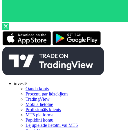
investē
Oanda konts
Procenti par līdzekļiem
TradingView
Mobilā lietotne
Profesionāls klients
MT5 platforma
Papildini kontu
Lejupielādē lietotni vai MT5