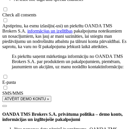
Check all consents
Apstiprinu, ka esmu izlasījis(-usi) un piekrītu OANDA TMS
Brokers S.A.
informācijas un izglītības
pakalpojuma noteikumiem
un nosacījumiem, kas ļauj ar mani sazināties, lai sniegtu man
piedāvājumu un nodrošinātu atbalstu pa tālruni konta pārvaldībai. Es
saprotu, ka varu no šī pakalpojuma jebkurā laikā atteikties.
Es piekrītu saņemt mārketinga informāciju no OANDA TMS
Brokers S.A. par produktiem un pakalpojumiem, piemēram,
jaunumiem un akcijām, uz manu norādīto kontaktinformāciju:
E-pasta
SMS/MMS
ATVĒRT DEMO KONTU »
OANDA TMS Brokers S.A. privātuma politika – demo konts,
informācijas un izglītojošie pakalpojumi