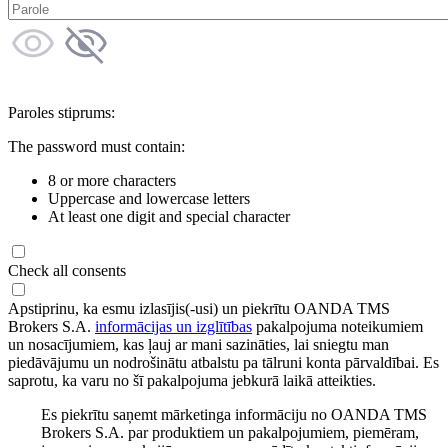
Paroles stiprums:
The password must contain:
8 or more characters
Uppercase and lowercase letters
At least one digit and special character
Check all consents
Apstiprinu, ka esmu izlasījis(-usi) un piekrītu OANDA TMS
Brokers S.A.
informācijas un izglītības
pakalpojuma noteikumiem
un nosacījumiem, kas ļauj ar mani sazināties, lai sniegtu man
piedāvājumu un nodrošinātu atbalstu pa tālruni konta pārvaldībai. Es
saprotu, ka varu no šī pakalpojuma jebkurā laikā atteikties.
Es piekrītu saņemt mārketinga informāciju no OANDA TMS
Brokers S.A. par produktiem un pakalpojumiem, piemēram,