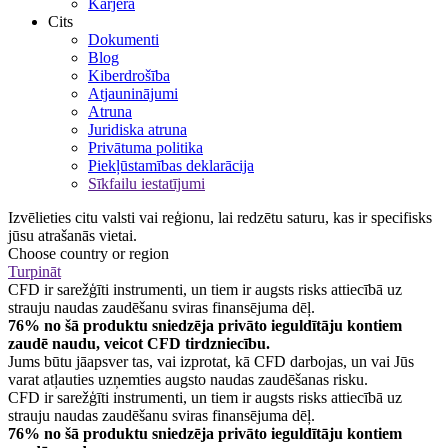
Karjera
Cits
Dokumenti
Blog
Kiberdrošība
Atjauninājumi
Atruna
Juridiska atruna
Privātuma politika
Piekļūstamības deklarācija
Sīkfailu iestatījumi
Izvēlieties citu valsti vai reģionu, lai redzētu saturu, kas ir specifisks
jūsu atrašanās vietai.
Choose country or region
Turpināt
CFD ir sarežģīti instrumenti, un tiem ir augsts risks attiecībā uz
strauju naudas zaudēšanu sviras finansējuma dēļ.
76% no šā produktu sniedzēja privāto ieguldītāju kontiem
zaudē naudu, veicot CFD tirdzniecību.
Jums būtu jāapsver tas, vai izprotat, kā CFD darbojas, un vai Jūs
varat atļauties uzņemties augsto naudas zaudēšanas risku.
CFD ir sarežģīti instrumenti, un tiem ir augsts risks attiecībā uz
strauju naudas zaudēšanu sviras finansējuma dēļ.
76% no šā produktu sniedzēja privāto ieguldītāju kontiem