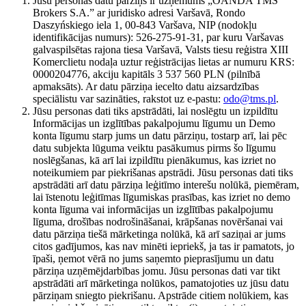
Jūsu personas datu pārziņš ir uzņēmums „OANDA TMS
Brokers S.A.” ar juridisko adresi Varšavā, Rondo
Daszyńskiego iela 1, 00-843 Varšava, NIP (nodokļu
identifikācijas numurs): 526-275-91-31, par kuru Varšavas
galvaspilsētas rajona tiesa Varšavā, Valsts tiesu reģistra XIII
Komerclietu nodaļa uztur reģistrācijas lietas ar numuru KRS:
0000204776, akciju kapitāls 3 537 560 PLN (pilnībā
apmaksāts). Ar datu pārziņa iecelto datu aizsardzības
speciālistu var sazināties, rakstot uz e-pastu:
odo@tms.pl
.
Jūsu personas dati tiks apstrādāti, lai noslēgtu un izpildītu
Informācijas un izglītības pakalpojumu līgumu un Demo
konta līgumu starp jums un datu pārziņu, tostarp arī, lai pēc
datu subjekta lūguma veiktu pasākumus pirms šo līgumu
noslēgšanas, kā arī lai izpildītu pienākumus, kas izriet no
noteikumiem par piekrišanas apstrādi. Jūsu personas dati tiks
apstrādāti arī datu pārziņa leģitīmo interešu nolūkā, piemēram,
lai īstenotu leģitīmas līgumiskas prasības, kas izriet no demo
konta līguma vai informācijas un izglītības pakalpojumu
līguma, drošības nodrošināšanai, krāpšanas novēršanai vai
datu pārziņa tiešā mārketinga nolūkā, kā arī saziņai ar jums
citos gadījumos, kas nav minēti iepriekš, ja tas ir pamatots, jo
īpaši, ņemot vērā no jums saņemto pieprasījumu un datu
pārziņa uzņēmējdarbības jomu. Jūsu personas dati var tikt
apstrādāti arī mārketinga nolūkos, pamatojoties uz jūsu datu
pārziņam sniegto piekrišanu. Apstrāde citiem nolūkiem, kas