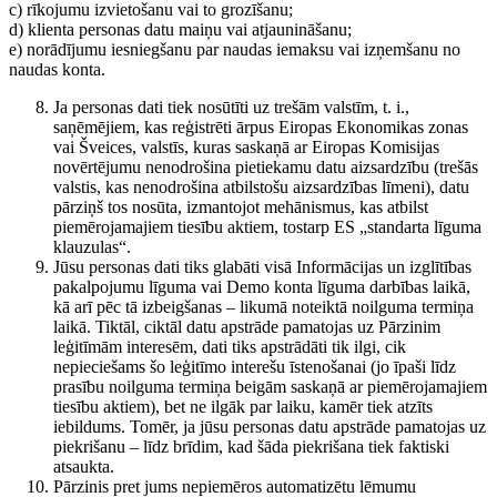
c) rīkojumu izvietošanu vai to grozīšanu;
d) klienta personas datu maiņu vai atjaunināšanu;
e) norādījumu iesniegšanu par naudas iemaksu vai izņemšanu no
naudas konta.
Ja personas dati tiek nosūtīti uz trešām valstīm, t. i.,
saņēmējiem, kas reģistrēti ārpus Eiropas Ekonomikas zonas
vai Šveices, valstīs, kuras saskaņā ar Eiropas Komisijas
novērtējumu nenodrošina pietiekamu datu aizsardzību (trešās
valstis, kas nenodrošina atbilstošu aizsardzības līmeni), datu
pārziņš tos nosūta, izmantojot mehānismus, kas atbilst
piemērojamajiem tiesību aktiem, tostarp ES „standarta līguma
klauzulas“.
Jūsu personas dati tiks glabāti visā Informācijas un izglītības
pakalpojumu līguma vai Demo konta līguma darbības laikā,
kā arī pēc tā izbeigšanas – likumā noteiktā noilguma termiņa
laikā. Tiktāl, ciktāl datu apstrāde pamatojas uz Pārzinim
leģitīmām interesēm, dati tiks apstrādāti tik ilgi, cik
nepieciešams šo leģitīmo interešu īstenošanai (jo īpaši līdz
prasību noilguma termiņa beigām saskaņā ar piemērojamajiem
tiesību aktiem), bet ne ilgāk par laiku, kamēr tiek atzīts
iebildums. Tomēr, ja jūsu personas datu apstrāde pamatojas uz
piekrišanu – līdz brīdim, kad šāda piekrišana tiek faktiski
atsaukta.
Pārzinis pret jums nepiemēros automatizētu lēmumu