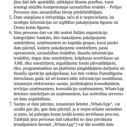
jūsu dati tiek apstrādāti, pārkāpjot likuma prasības, varat
iesniegt sūdzību kompetentajai uzraudzības iestādei – Polijas
Personas datu aizsardzības biroja priekšsēdētājam.
Datu sniegšana ir brīvprātīga, taču tā ir nepieciešama, lai
noslēgtu Informācijas un izglītības pakalpojumu līgumu un
Demo konta līgumu.
Jūsu personas dati var tikt nodoti šādām organizāciju
kategorijām: bankām, ātro maksājumu pakalpojumu
sniedzējiem, uzņēmumiem no kapitāla grupas, kurai pieder
datu pārziņš, kurjeru pakalpojumu sniedzējiem, pasta
operatoriem, uzraudzības iestādēm, finanšu informācijas
iestādēm, tirgus datu sniedzējiem, krāpšanas novēršanas un
AML rīku sniedzējiem, ieguldījumu fondu pārvaldītājiem,
rīku, programmatūras un platformu piegādātājiem darījumu un
finanšu operāciju apkalpošanai, kas tiek veiktas Pamatlīguma
īstenošanas gaitā, kā arī komerciālās informācijas nosūtīšanai,
izmantojot elektronisko saziņu, juridiskajiem konsultantiem,
revīzijas uzņēmumiem, konsultāciju uzņēmumiem, WhatsApp
lietotnes sniedzējam un uzņēmumiem, kas nodrošina serverus
un datu uzglabāšanu.
Saziņu ar datu pārziņu, izmantojot lietotni „WhatsApp“, var
uzsākt gan jūs, gan datu pārziņš, ja ir nepieciešams sazināties
ar jums, lai pabeigtu konta (reālā konta) atvēršanas procesu.
Tādējādi jūsu personas dati (atkarībā no jūsu privātuma
iestatījumiem lietotnē „WhatsApp“) var tikt nosūtīti datu