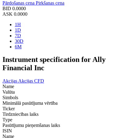
Pārdošanas cena
Pirkšanas cena
BID
0.0000
ASK
0.0000
1H
1D
7D
30D
6M
Instrument specification for Ally
Financial Inc
Akcijas
Akcijas CFD
Name
Valūta
Simbols
Minimālā pasūtījuma vērtība
Ticker
Tirdzniecības laiks
Type
Pasūtījumu pieņemšanas laiks
ISIN
Name