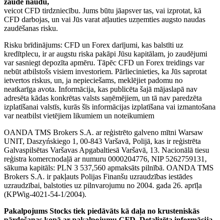
zaudē naudu,
veicot CFD tirdzniecību. Jums būtu jāapsver tas, vai izprotat, kā
CFD darbojas, un vai Jūs varat atļauties uzņemties augsto naudas
zaudēšanas risku.
Risku brīdinājums: CFD un Forex darījumi, kas balstīti uz
kredītplecu, ir ar augstu riska pakāpi Jūsu kapitālam, jo zaudējumi
var sasniegt depozīta apmēru. Tāpēc CFD un Forex treidings var
nebūt atbilstošs visiem investoriem. Pārliecinieties, ka Jūs saprotat
ietvertos riskus, un, ja nepieciešams, meklējiet padomu no
neatkarīga avota. Informācija, kas publicēta šajā mājaslapā nav
adresēta kādas konkrētas valsts saņēmējiem, un tā nav paredzēta
izplatīšanai valstīs, kurās šīs informācijas izplatīšana vai izmantošana
var neatbilst vietējiem likumiem un noteikumiem
OANDA TMS Brokers S.A. ar reģistrēto galveno mītni Warsaw
UNIT, Daszyńskiego 1, 00-843 Varšavā, Polijā, kas ir reģistrēta
Galvaspilsētas Varšavas Apgabaltiesā Varšavā, 13. Nacionālā tiesu
reģistra komercnodaļā ar numuru 0000204776, NIP 5262759131,
sākuma kapitāls: PLN 3 537,560 apmaksāts pilnībā. OANDA TMS
Brokers S.A. ir pakļauts Polijas Finanšu uzraudzības iestādes
uzraudzībai, balstoties uz pilnvarojumu no 2004. gada 26. aprīļa
(KPWig-4021-54-1/2004).
Pakalpojums Stocks tiek piedāvāts kā daļa no krusteniskās
pārdošanas kopā ar pakalpojumu CFD. Detalizēta informācija