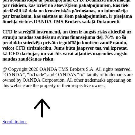
par riskiem, kas izriet no atsevišķiem pakalpojumiem, kas tiek
piedāvāti kā daļa no krusteniskās pārdošanas, un informācija
par izmaksām, kas saistītas ar šiem pakalpojumiem, ir pieejama
tīmekļa vietnes OANDA TMS Brokers sadaļā Dokumenti.
CFD ir sarežģīti instrumenti, un tiem ir augsts risks attiecībā uz
strauju naudas zaudēšanu sviras finansējuma dēļ. 76% no šā
produktu sniedzēja privāto ieguldītāju kontiem zaudē naudu,
veicot CFD tirdzniecību. Jums būtu jāapsver tas, vai izprotat,
kā CFD darbojas, un vai Jūs varat atļauties uzņemties augsto
naudas zaudēšanas risku.
@ Copyright 2026 OANDA TMS Brokers S.A. All rights reserved.
“OANDA”, “fxTrade” and OANDA’s “fx” family of trademarks are
owned by OANDA Corporation. All other trademarks appearing on
this website are the property of their respective owner.
Scroll to top