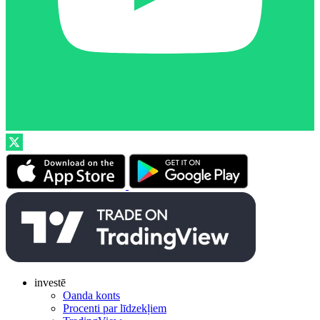
investē
Oanda konts
Procenti par līdzekļiem