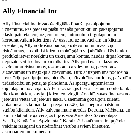
Ally Financial Inc
Ally Financial Inc ir vadošs digitālo finanšu pakalpojumu
uzņēmums, kas piedāvā plašu finanšu produktu un pakalpojumu
klāstu patērētājiem, uzņēmumiem, automobiļu tirgotājiem un
korporatīvajiem klientiem. Ar uzsvaru uz inovācijām un klientu
orientāciju, Ally nodrošina banku, aizdevumu un investīciju
risinājumus, kas atbilst klientu mainīgajām vajadzībām. Tās banku
produkti ietver norēķinu un uzkrājumu kontus, naudas tirgus kontus,
depozītu sertifikātus un kredītkartes. Ally piedāvā arī dažādus
aizdevumu risinājumus, tostarp auto aizdevumus, personīgos
aizdevumus un mājokļu aizdevumus. Turklāt uzņēmums nodrošina
investīciju pakalpojumus, piemēram, pārvaldītos portfeļus, pašvadītu
tirdzniecību un pensijas plānošanu. Ar spēcīgu apņemšanos
digitālajām inovācijām, Ally ir izstrādājis tiešsaistes un mobilo banku
rīku komplektu, kas ļauj klientiem viegli pārvaldīt savas finanses no
jebkuras vietas un jebkurā laikā. Uzņēmuma godalgotā klientu
apkalpošanas komanda ir pieejama 24/7, lai sniegtu atbalstu un
vadību klientiem. Ally galvenā mītne atrodas Detroitā, Mičiganā, un
tam ir klātbūtne galvenajos tirgos visā Amerikas Savienotajās
Valstīs, Kanādā un Apvienotajā Karalistē. Uzņēmums ir apņēmies
veicināt izaugsmi un nodrošināt vērtību saviem klientiem,
akcionāriem un kopienām.