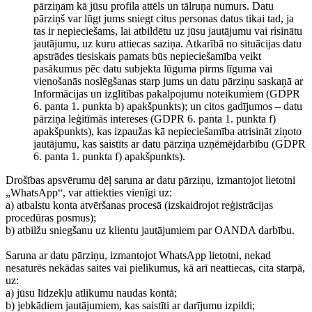
pārziņam kā jūsu profila attēls un tālruņa numurs. Datu
pārziņš var lūgt jums sniegt citus personas datus tikai tad, ja
tas ir nepieciešams, lai atbildētu uz jūsu jautājumu vai risinātu
jautājumu, uz kuru attiecas saziņa. Atkarībā no situācijas datu
apstrādes tiesiskais pamats būs nepieciešamība veikt
pasākumus pēc datu subjekta lūguma pirms līguma vai
vienošanās noslēgšanas starp jums un datu pārziņu saskaņā ar
Informācijas un izglītības pakalpojumu noteikumiem (GDPR
6. panta 1. punkta b) apakšpunkts); un citos gadījumos – datu
pārziņa leģitīmās intereses (GDPR 6. panta 1. punkta f)
apakšpunkts), kas izpaužas kā nepieciešamība atrisināt ziņoto
jautājumu, kas saistīts ar datu pārziņa uzņēmējdarbību (GDPR
6. panta 1. punkta f) apakšpunkts).
Drošības apsvērumu dēļ saruna ar datu pārziņu, izmantojot lietotni
„WhatsApp“, var attiekties vienīgi uz:
a) atbalstu konta atvēršanas procesā (izskaidrojot reģistrācijas
procedūras posmus);
b) atbilžu sniegšanu uz klientu jautājumiem par OANDA darbību.
Saruna ar datu pārziņu, izmantojot WhatsApp lietotni, nekad
nesaturēs nekādas saites vai pielikumus, kā arī neattiecas, cita starpā,
uz:
a) jūsu līdzekļu atlikumu naudas kontā;
b) jebkādiem jautājumiem, kas saistīti ar darījumu izpildi;