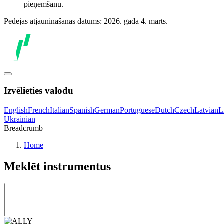
pieņemšanu.
Pēdējās atjaunināšanas datums: 2026. gada 4. marts.
Izvēlieties valodu
English
French
Italian
Spanish
German
Portuguese
Dutch
Czech
Latvian
L
Ukrainian
Breadcrumb
Home
Meklēt instrumentus