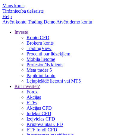
Mans konts
Tirdzniecība tiešsaistē
Help
Atvērt kontu
Trading
Demo
Atvērt demo kontu
Investē
Konto CFD
Brokeru konts
TradingView
Procenti par līdzekļiem
Mobilā lietotne
Profesionāls klients
Meta trader 5
Papildini kontu
Lejupielādē lietotni vai MT5
Kur investēt?
Forex
Akcijas
ETFs
Akcijas CFD
Indeksi CFD
Izejvielas CFD
Kriptovalūtas CFD
ETF fondi CFD