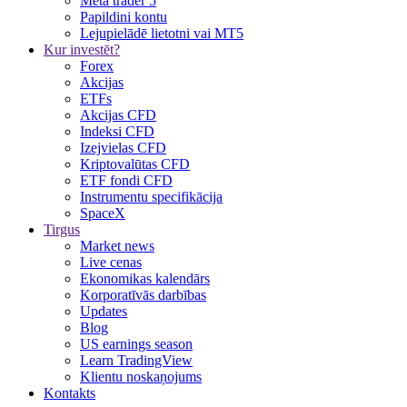
Meta trader 5
Papildini kontu
Lejupielādē lietotni vai MT5
Kur investēt?
Forex
Akcijas
ETFs
Akcijas CFD
Indeksi CFD
Izejvielas CFD
Kriptovalūtas CFD
ETF fondi CFD
Instrumentu specifikācija
SpaceX
Tirgus
Market news
Live cenas
Ekonomikas kalendārs
Korporatīvās darbības
Updates
Blog
US earnings season
Learn TradingView
Klientu noskaņojums
Kontakts