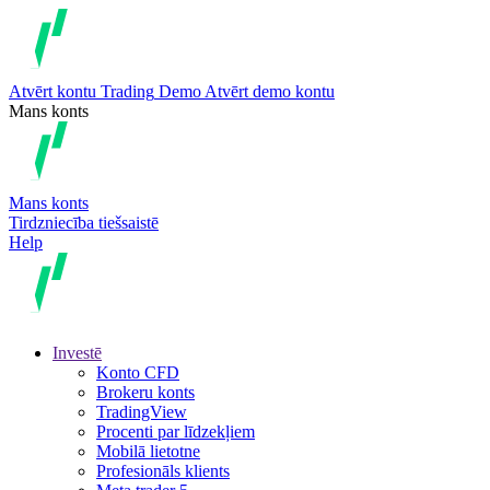
Atvērt kontu
Trading
Demo
Atvērt demo kontu
Mans konts
Mans konts
Tirdzniecība tiešsaistē
Help
Investē
Konto CFD
Brokeru konts
TradingView
Procenti par līdzekļiem
Mobilā lietotne
Profesionāls klients