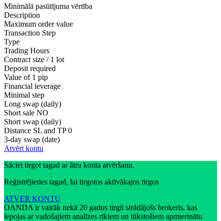
Minimālā pasūtījuma vērtība
Description
Maximum order value
Transaction Step
Type
Trading Hours
Contract size / 1 lot
Deposit required
Value of 1 pip
Financial leverage
Minimal step
Long swap (daily)
Short sale
NO
Short swap (daily)
Distance SL and TP
0
3-day swap (date)
Atvērt kontu
Sāciet tirgot tagad ar ātru konta atvēršanu.
Reģistrējieties tagad, lai tirgotos aktīvākajos tirgos
ATVER KONTU
OANDA ir vairāk nekā 20 gadus tirgū strādājošs brokeris, kas
lepojas ar vadošajiem analīzes rīkiem un tūkstošiem apmierinātu