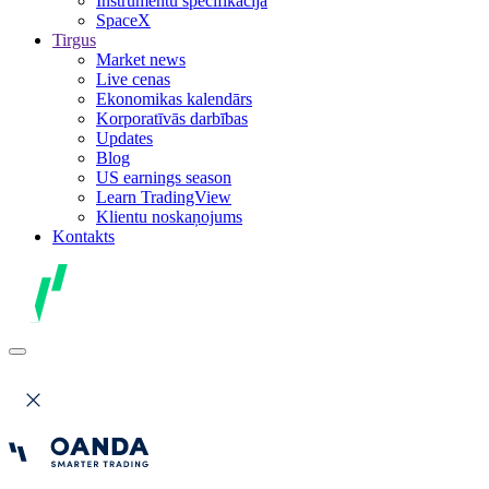
Instrumentu specifikācija
SpaceX
Tirgus
Market news
Live cenas
Ekonomikas kalendārs
Korporatīvās darbības
Updates
Blog
US earnings season
Learn TradingView
Klientu noskaņojums
Kontakts