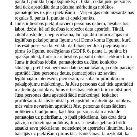
panta 1. punkta f) apakšpunkts; d. tiktāl, ciktāl jūsu personas
dati tiek apstrādāti datu pārziņa mārketinga nolūkos,
pamatojoties uz jūsu piekrišanu – Vispārīgās datu aizsardzības
regulas 6. panta 1. punkta a) apakšpunkts.
Jums ir tiesības piekļūt saviem personas datiem, tiesības tos
labot, dzēst, kā arī tiesības ierobežot datu apstrādi. Tiktāl,
ciktāl apstrāde ir nepieciešama, lai izpildītu Informācijas un
izglītības pakalpojumu līgumu vai Demo konta līgumu, kurā
Jūs esat puse, vai lai veiktu darbības pēc Jūsu pieprasījuma
pirms šo līgumu noslēgšanas (GDPR 6. panta 1. punkta b)
apakšpunkts), Jums ir arī tiesības pārsūtīt datus. Jebkurā brīdī
Jums ir tiesības iebilst, pamatojoties uz Jūsu konkrēto
situāciju, pret Jūsu personas datu izmantošanu, ja datu pārziņš
apstrādā Jūsu personas datus, pamatojoties uz savām
leģitīmajām interesēm, piemēram, saistībā ar produktu un
pakalpojumu mārketingu. Ja Jūsu personas dati tiek apstrādāti
mārketinga nolūkos, Jums ir tiesības jebkurā brīdī iebilst pret
Jūsu personas datu apstrādi šādā mārketingā, ieskaitot
profilēšanu. Ja Jūs iebilstat pret apstrādi mārketinga nolūkos,
mēs vairs nevarēsim apstrādāt Jūsu personas datus šādiem
nolūkiem. Gadījumos, kad Jūsu personas datu apstrāde
pamatojas uz piekrišanu, jo īpaši piekrišanu, kas dota datu
pārziņa mārketinga nolūkos, Jums ir tiesības jebkurā brīdī
atsaukt savu piekrišanu, neietekmējot apstrādes likumību, kas
balstījās uz piekrišanu pirms tās atsaukšanas. Ja uzskatāt, ka