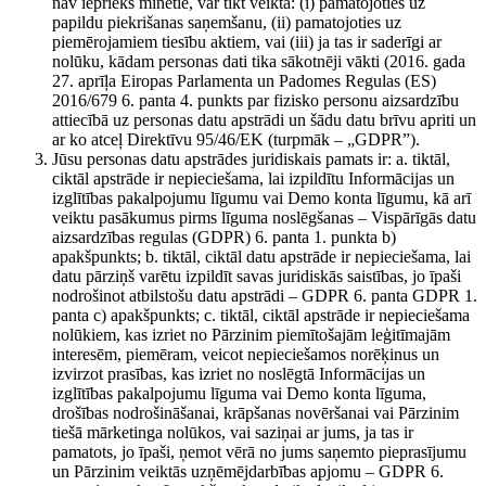
nav iepriekš minētie, var tikt veikta: (i) pamatojoties uz
papildu piekrišanas saņemšanu, (ii) pamatojoties uz
piemērojamiem tiesību aktiem, vai (iii) ja tas ir saderīgi ar
nolūku, kādam personas dati tika sākotnēji vākti (2016. gada
27. aprīļa Eiropas Parlamenta un Padomes Regulas (ES)
2016/679 6. panta 4. punkts par fizisko personu aizsardzību
attiecībā uz personas datu apstrādi un šādu datu brīvu apriti un
ar ko atceļ Direktīvu 95/46/EK (turpmāk – „GDPR”).
Jūsu personas datu apstrādes juridiskais pamats ir: a. tiktāl,
ciktāl apstrāde ir nepieciešama, lai izpildītu Informācijas un
izglītības pakalpojumu līgumu vai Demo konta līgumu, kā arī
veiktu pasākumus pirms līguma noslēgšanas – Vispārīgās datu
aizsardzības regulas (GDPR) 6. panta 1. punkta b)
apakšpunkts; b. tiktāl, ciktāl datu apstrāde ir nepieciešama, lai
datu pārziņš varētu izpildīt savas juridiskās saistības, jo īpaši
nodrošinot atbilstošu datu apstrādi – GDPR 6. panta GDPR 1.
panta c) apakšpunkts; c. tiktāl, ciktāl apstrāde ir nepieciešama
nolūkiem, kas izriet no Pārzinim piemītošajām leģitīmajām
interesēm, piemēram, veicot nepieciešamos norēķinus un
izvirzot prasības, kas izriet no noslēgtā Informācijas un
izglītības pakalpojumu līguma vai Demo konta līguma,
drošības nodrošināšanai, krāpšanas novēršanai vai Pārzinim
tiešā mārketinga nolūkos, vai saziņai ar jums, ja tas ir
pamatots, jo īpaši, ņemot vērā no jums saņemto pieprasījumu
un Pārzinim veiktās uzņēmējdarbības apjomu – GDPR 6.