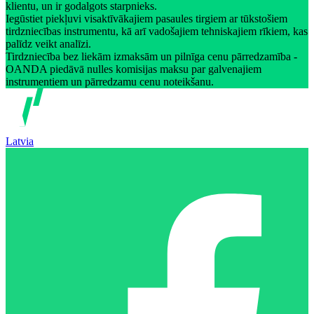
klientu, un ir godalgots starpnieks.
Iegūstiet piekļuvi visaktīvākajiem pasaules tirgiem ar tūkstošiem
tirdzniecības instrumentu, kā arī vadošajiem tehniskajiem rīkiem, kas
palīdz veikt analīzi.
Tirdzniecība bez liekām izmaksām un pilnīga cenu pārredzamība -
OANDA piedāvā nulles komisijas maksu par galvenajiem
instrumentiem un pārredzamu cenu noteikšanu.
Latvia