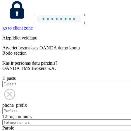
go to client zone
Aizpildiet veidlapu
Atveriet bezmaksas OANDA demo kontu
Rodo section
Kas ir personas datu pārzinis?
OANDA TMS Brokers S.A.
E-pasts
phone_prefix
Tālruņa numurs
Parole