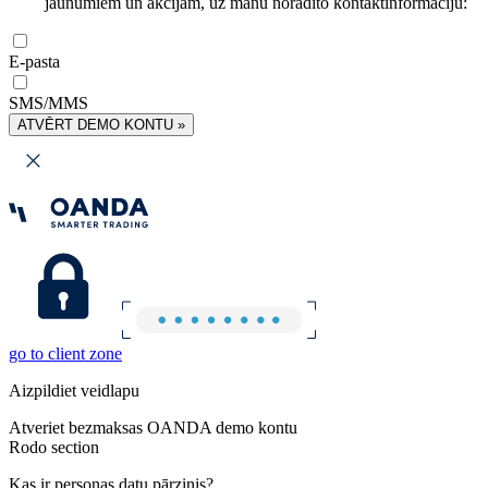
jaunumiem un akcijām, uz manu norādīto kontaktinformāciju:
E-pasta
SMS/MMS
ATVĒRT DEMO KONTU »
go to client zone
Aizpildiet veidlapu
Atveriet bezmaksas OANDA demo kontu
Rodo section
Kas ir personas datu pārzinis?