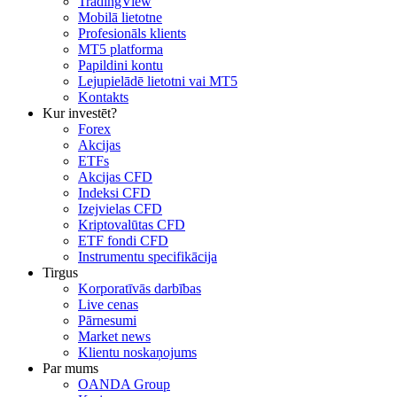
TradingView
Mobilā lietotne
Profesionāls klients
MT5 platforma
Papildini kontu
Lejupielādē lietotni vai MT5
Kontakts
Kur investēt?
Forex
Akcijas
ETFs
Akcijas CFD
Indeksi CFD
Izejvielas CFD
Kriptovalūtas CFD
ETF fondi CFD
Instrumentu specifikācija
Tirgus
Korporatīvās darbības
Live cenas
Pārnesumi
Market news
Klientu noskaņojums
Par mums
OANDA Group