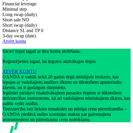
Financial leverage
Minimal step
Long swap (daily)
Short sale
NO
Short swap (daily)
Distance SL and TP
0
3-day swap (date)
Atvērt kontu
Sāciet tirgot tagad ar ātru konta atvēršanu.
Reģistrējieties tagad, lai tirgotos aktīvākajos tirgos
ATVER KONTU
OANDA ir vairāk nekā 20 gadus tirgū strādājošs brokeris, kas
lepojas ar vadošajiem analīzes rīkiem un tūkstošiem apmierinātu
klientu, un ir godalgots starpnieks.
Iegūstiet piekļuvi visaktīvākajiem pasaules tirgiem ar tūkstošiem
tirdzniecības instrumentu, kā arī vadošajiem tehniskajiem rīkiem, kas
palīdz veikt analīzi.
Tirdzniecība bez liekām izmaksām un pilnīga cenu pārredzamība -
OANDA piedāvā nulles komisijas maksu par galvenajiem
instrumentiem un pārredzamu cenu noteikšanu.