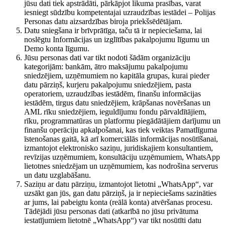
jūsu dati tiek apstrādāti, pārkāpjot likuma prasības, varat
iesniegt sūdzību kompetentajai uzraudzības iestādei – Polijas
Personas datu aizsardzības biroja priekšsēdētājam.
Datu sniegšana ir brīvprātīga, taču tā ir nepieciešama, lai
noslēgtu Informācijas un izglītības pakalpojumu līgumu un
Demo konta līgumu.
Jūsu personas dati var tikt nodoti šādām organizāciju
kategorijām: bankām, ātro maksājumu pakalpojumu
sniedzējiem, uzņēmumiem no kapitāla grupas, kurai pieder
datu pārziņš, kurjeru pakalpojumu sniedzējiem, pasta
operatoriem, uzraudzības iestādēm, finanšu informācijas
iestādēm, tirgus datu sniedzējiem, krāpšanas novēršanas un
AML rīku sniedzējiem, ieguldījumu fondu pārvaldītājiem,
rīku, programmatūras un platformu piegādātājiem darījumu un
finanšu operāciju apkalpošanai, kas tiek veiktas Pamatlīguma
īstenošanas gaitā, kā arī komerciālās informācijas nosūtīšanai,
izmantojot elektronisko saziņu, juridiskajiem konsultantiem,
revīzijas uzņēmumiem, konsultāciju uzņēmumiem, WhatsApp
lietotnes sniedzējam un uzņēmumiem, kas nodrošina serverus
un datu uzglabāšanu.
Saziņu ar datu pārziņu, izmantojot lietotni „WhatsApp“, var
uzsākt gan jūs, gan datu pārziņš, ja ir nepieciešams sazināties
ar jums, lai pabeigtu konta (reālā konta) atvēršanas procesu.
Tādējādi jūsu personas dati (atkarībā no jūsu privātuma
iestatījumiem lietotnē „WhatsApp“) var tikt nosūtīti datu