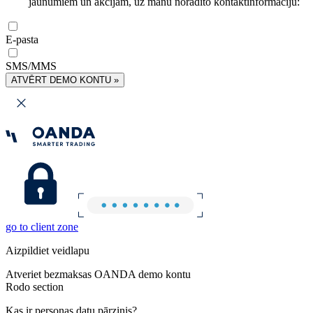
jaunumiem un akcijām, uz manu norādīto kontaktinformāciju:
E-pasta
SMS/MMS
ATVĒRT DEMO KONTU »
go to client zone
Aizpildiet veidlapu
Atveriet bezmaksas OANDA demo kontu
Rodo section
Kas ir personas datu pārzinis?