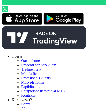
investē
Oanda konts
Procenti par līdzekļiem
TradingView
Mobilā lietotne
Profesionāls klients
MT5 platforma
Papildini kontu
Lejupielādē lietotni vai MT5
Kontakts
Kur investēt?
Forex