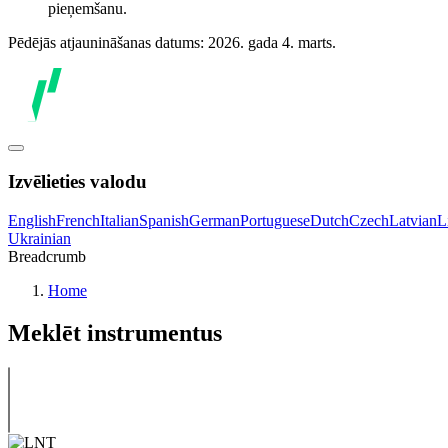
pieņemšanu.
Pēdējās atjaunināšanas datums: 2026. gada 4. marts.
Izvēlieties valodu
English
French
Italian
Spanish
German
Portuguese
Dutch
Czech
Latvian
L
Ukrainian
Breadcrumb
Home
Meklēt instrumentus