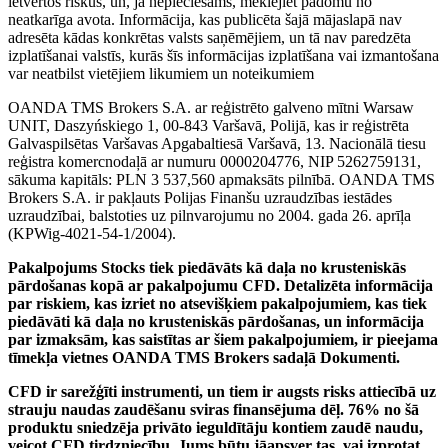
ietvertos riskus, un, ja nepieciešams, meklējiet padomu no
neatkarīga avota. Informācija, kas publicēta šajā mājaslapā nav
adresēta kādas konkrētas valsts saņēmējiem, un tā nav paredzēta
izplatīšanai valstīs, kurās šīs informācijas izplatīšana vai izmantošana
var neatbilst vietējiem likumiem un noteikumiem
OANDA TMS Brokers S.A. ar reģistrēto galveno mītni Warsaw
UNIT, Daszyńskiego 1, 00-843 Varšavā, Polijā, kas ir reģistrēta
Galvaspilsētas Varšavas Apgabaltiesā Varšavā, 13. Nacionālā tiesu
reģistra komercnodaļā ar numuru 0000204776, NIP 5262759131,
sākuma kapitāls: PLN 3 537,560 apmaksāts pilnībā. OANDA TMS
Brokers S.A. ir pakļauts Polijas Finanšu uzraudzības iestādes
uzraudzībai, balstoties uz pilnvarojumu no 2004. gada 26. aprīļa
(KPWig-4021-54-1/2004).
Pakalpojums Stocks tiek piedāvāts kā daļa no krusteniskās
pārdošanas kopā ar pakalpojumu CFD. Detalizēta informācija
par riskiem, kas izriet no atsevišķiem pakalpojumiem, kas tiek
piedāvāti kā daļa no krusteniskās pārdošanas, un informācija
par izmaksām, kas saistītas ar šiem pakalpojumiem, ir pieejama
tīmekļa vietnes OANDA TMS Brokers sadaļā Dokumenti.
CFD ir sarežģīti instrumenti, un tiem ir augsts risks attiecībā uz
strauju naudas zaudēšanu sviras finansējuma dēļ. 76% no šā
produktu sniedzēja privāto ieguldītāju kontiem zaudē naudu,
veicot CFD tirdzniecību. Jums būtu jāapsver tas, vai izprotat,