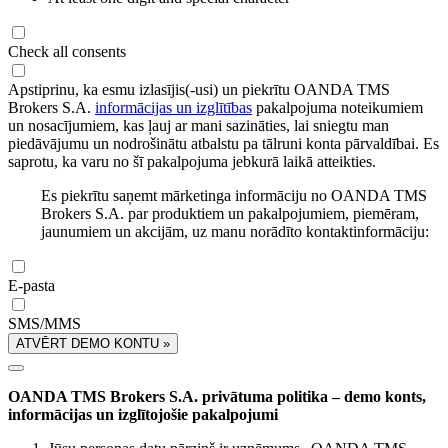
Check all consents
Apstiprinu, ka esmu izlasījis(-usi) un piekrītu OANDA TMS
Brokers S.A.
informācijas un izglītības
pakalpojuma noteikumiem
un nosacījumiem, kas ļauj ar mani sazināties, lai sniegtu man
piedāvājumu un nodrošinātu atbalstu pa tālruni konta pārvaldībai. Es
saprotu, ka varu no šī pakalpojuma jebkurā laikā atteikties.
Es piekrītu saņemt mārketinga informāciju no OANDA TMS
Brokers S.A. par produktiem un pakalpojumiem, piemēram,
jaunumiem un akcijām, uz manu norādīto kontaktinformāciju:
E-pasta
SMS/MMS
ATVĒRT DEMO KONTU »
OANDA TMS Brokers S.A. privātuma politika – demo konts,
informācijas un izglītojošie pakalpojumi