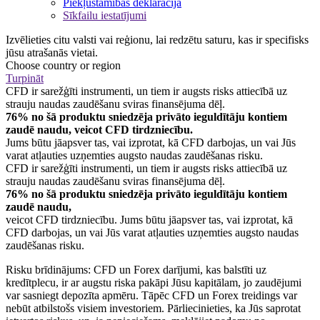
Piekļūstamības deklarācija
Sīkfailu iestatījumi
Izvēlieties citu valsti vai reģionu, lai redzētu saturu, kas ir specifisks
jūsu atrašanās vietai.
Choose country or region
Turpināt
CFD ir sarežģīti instrumenti, un tiem ir augsts risks attiecībā uz
strauju naudas zaudēšanu sviras finansējuma dēļ.
76% no šā produktu sniedzēja privāto ieguldītāju kontiem
zaudē naudu, veicot CFD tirdzniecību.
Jums būtu jāapsver tas, vai izprotat, kā CFD darbojas, un vai Jūs
varat atļauties uzņemties augsto naudas zaudēšanas risku.
CFD ir sarežģīti instrumenti, un tiem ir augsts risks attiecībā uz
strauju naudas zaudēšanu sviras finansējuma dēļ.
76% no šā produktu sniedzēja privāto ieguldītāju kontiem
zaudē naudu,
veicot CFD tirdzniecību. Jums būtu jāapsver tas, vai izprotat, kā
CFD darbojas, un vai Jūs varat atļauties uzņemties augsto naudas
zaudēšanas risku.
Risku brīdinājums: CFD un Forex darījumi, kas balstīti uz
kredītplecu, ir ar augstu riska pakāpi Jūsu kapitālam, jo zaudējumi
var sasniegt depozīta apmēru. Tāpēc CFD un Forex treidings var
nebūt atbilstošs visiem investoriem. Pārliecinieties, ka Jūs saprotat