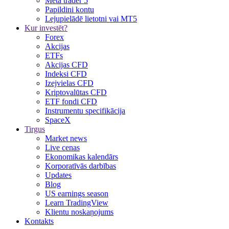
Meta trader 5
Papildini kontu
Lejupielādē lietotni vai MT5
Kur investēt?
Forex
Akcijas
ETFs
Akcijas CFD
Indeksi CFD
Izejvielas CFD
Kriptovalūtas CFD
ETF fondi CFD
Instrumentu specifikācija
SpaceX
Tirgus
Market news
Live cenas
Ekonomikas kalendārs
Korporatīvās darbības
Updates
Blog
US earnings season
Learn TradingView
Klientu noskaņojums
Kontakts