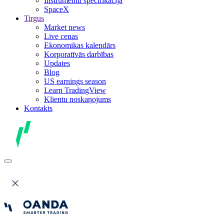
Instrumentu specifikācija
SpaceX
Tirgus
Market news
Live cenas
Ekonomikas kalendārs
Korporatīvās darbības
Updates
Blog
US earnings season
Learn TradingView
Klientu noskaņojums
Kontakts