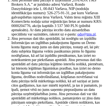
Jūsu personas datu pārziņš ir uzņēmums „OANDA TMS
Brokers S.A.” ar juridisko adresi Varšavā, Rondo
Daszyńskiego iela 1, 00-843 Varšava, NIP (nodokļu
identifikācijas numurs): 526-275-91-31, par kuru Varšavas
galvaspilsētas rajona tiesa Varšavā, Valsts tiesu reģistra XIII
Komerclietu nodaļa uztur reģistrācijas lietas ar numuru KRS:
0000204776, akciju kapitāls 3 537 560 PLN (pilnībā
apmaksāts). Ar datu pārziņa iecelto datu aizsardzības
speciālistu var sazināties, rakstot uz e-pastu:
odo@tms.pl
.
Jūsu personas dati tiks apstrādāti, lai noslēgtu un izpildītu
Informācijas un izglītības pakalpojumu līgumu un Demo
konta līgumu starp jums un datu pārziņu, tostarp arī, lai pēc
datu subjekta lūguma veiktu pasākumus pirms šo līgumu
noslēgšanas, kā arī lai izpildītu pienākumus, kas izriet no
noteikumiem par piekrišanas apstrādi. Jūsu personas dati tiks
apstrādāti arī datu pārziņa leģitīmo interešu nolūkā, piemēram,
lai īstenotu leģitīmas līgumiskas prasības, kas izriet no demo
konta līguma vai informācijas un izglītības pakalpojumu
līguma, drošības nodrošināšanai, krāpšanas novēršanai vai
datu pārziņa tiešā mārketinga nolūkā, kā arī saziņai ar jums
citos gadījumos, kas nav minēti iepriekš, ja tas ir pamatots, jo
īpaši, ņemot vērā no jums saņemto pieprasījumu un datu
pārziņa uzņēmējdarbības jomu. Jūsu personas dati var tikt
apstrādāti arī mārketinga nolūkos, pamatojoties uz jūsu datu
pārziņam sniegto piekrišanu. Apstrāde citiem nolūkiem, kas