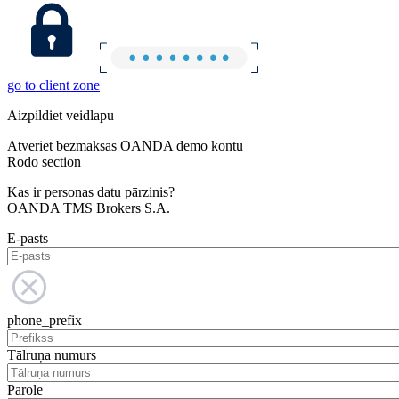
go to client zone
Aizpildiet veidlapu
Atveriet bezmaksas OANDA demo kontu
Rodo section
Kas ir personas datu pārzinis?
OANDA TMS Brokers S.A.
E-pasts
phone_prefix
Tālruņa numurs
Parole