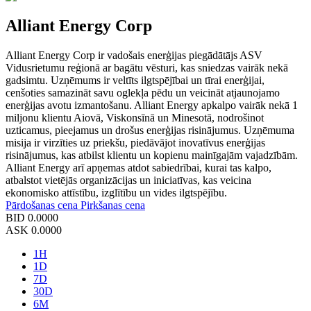
Alliant Energy Corp
Alliant Energy Corp ir vadošais enerģijas piegādātājs ASV
Vidusrietumu reģionā ar bagātu vēsturi, kas sniedzas vairāk nekā
gadsimtu. Uzņēmums ir veltīts ilgtspējībai un tīrai enerģijai,
cenšoties samazināt savu oglekļa pēdu un veicināt atjaunojamo
enerģijas avotu izmantošanu. Alliant Energy apkalpo vairāk nekā 1
miljonu klientu Aiovā, Viskonsīnā un Minesotā, nodrošinot
uzticamus, pieejamus un drošus enerģijas risinājumus. Uzņēmuma
misija ir virzīties uz priekšu, piedāvājot inovatīvus enerģijas
risinājumus, kas atbilst klientu un kopienu mainīgajām vajadzībām.
Alliant Energy arī apņemas atdot sabiedrībai, kurai tas kalpo,
atbalstot vietējās organizācijas un iniciatīvas, kas veicina
ekonomisko attīstību, izglītību un vides ilgtspējību.
Pārdošanas cena
Pirkšanas cena
BID
0.0000
ASK
0.0000
1H
1D
7D
30D
6M