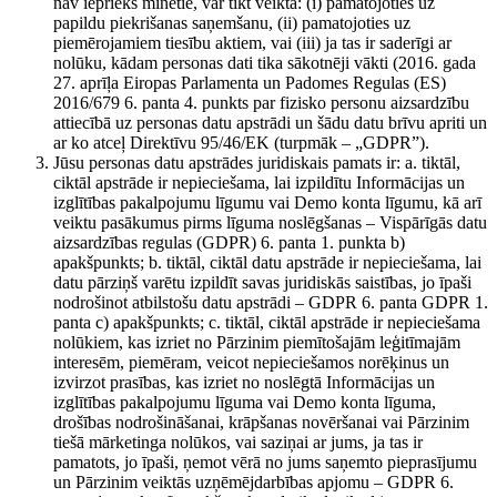
nav iepriekš minētie, var tikt veikta: (i) pamatojoties uz
papildu piekrišanas saņemšanu, (ii) pamatojoties uz
piemērojamiem tiesību aktiem, vai (iii) ja tas ir saderīgi ar
nolūku, kādam personas dati tika sākotnēji vākti (2016. gada
27. aprīļa Eiropas Parlamenta un Padomes Regulas (ES)
2016/679 6. panta 4. punkts par fizisko personu aizsardzību
attiecībā uz personas datu apstrādi un šādu datu brīvu apriti un
ar ko atceļ Direktīvu 95/46/EK (turpmāk – „GDPR”).
Jūsu personas datu apstrādes juridiskais pamats ir: a. tiktāl,
ciktāl apstrāde ir nepieciešama, lai izpildītu Informācijas un
izglītības pakalpojumu līgumu vai Demo konta līgumu, kā arī
veiktu pasākumus pirms līguma noslēgšanas – Vispārīgās datu
aizsardzības regulas (GDPR) 6. panta 1. punkta b)
apakšpunkts; b. tiktāl, ciktāl datu apstrāde ir nepieciešama, lai
datu pārziņš varētu izpildīt savas juridiskās saistības, jo īpaši
nodrošinot atbilstošu datu apstrādi – GDPR 6. panta GDPR 1.
panta c) apakšpunkts; c. tiktāl, ciktāl apstrāde ir nepieciešama
nolūkiem, kas izriet no Pārzinim piemītošajām leģitīmajām
interesēm, piemēram, veicot nepieciešamos norēķinus un
izvirzot prasības, kas izriet no noslēgtā Informācijas un
izglītības pakalpojumu līguma vai Demo konta līguma,
drošības nodrošināšanai, krāpšanas novēršanai vai Pārzinim
tiešā mārketinga nolūkos, vai saziņai ar jums, ja tas ir
pamatots, jo īpaši, ņemot vērā no jums saņemto pieprasījumu
un Pārzinim veiktās uzņēmējdarbības apjomu – GDPR 6.