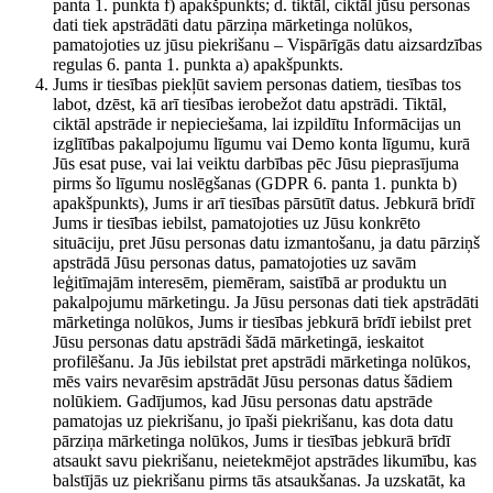
panta 1. punkta f) apakšpunkts; d. tiktāl, ciktāl jūsu personas
dati tiek apstrādāti datu pārziņa mārketinga nolūkos,
pamatojoties uz jūsu piekrišanu – Vispārīgās datu aizsardzības
regulas 6. panta 1. punkta a) apakšpunkts.
Jums ir tiesības piekļūt saviem personas datiem, tiesības tos
labot, dzēst, kā arī tiesības ierobežot datu apstrādi. Tiktāl,
ciktāl apstrāde ir nepieciešama, lai izpildītu Informācijas un
izglītības pakalpojumu līgumu vai Demo konta līgumu, kurā
Jūs esat puse, vai lai veiktu darbības pēc Jūsu pieprasījuma
pirms šo līgumu noslēgšanas (GDPR 6. panta 1. punkta b)
apakšpunkts), Jums ir arī tiesības pārsūtīt datus. Jebkurā brīdī
Jums ir tiesības iebilst, pamatojoties uz Jūsu konkrēto
situāciju, pret Jūsu personas datu izmantošanu, ja datu pārziņš
apstrādā Jūsu personas datus, pamatojoties uz savām
leģitīmajām interesēm, piemēram, saistībā ar produktu un
pakalpojumu mārketingu. Ja Jūsu personas dati tiek apstrādāti
mārketinga nolūkos, Jums ir tiesības jebkurā brīdī iebilst pret
Jūsu personas datu apstrādi šādā mārketingā, ieskaitot
profilēšanu. Ja Jūs iebilstat pret apstrādi mārketinga nolūkos,
mēs vairs nevarēsim apstrādāt Jūsu personas datus šādiem
nolūkiem. Gadījumos, kad Jūsu personas datu apstrāde
pamatojas uz piekrišanu, jo īpaši piekrišanu, kas dota datu
pārziņa mārketinga nolūkos, Jums ir tiesības jebkurā brīdī
atsaukt savu piekrišanu, neietekmējot apstrādes likumību, kas
balstījās uz piekrišanu pirms tās atsaukšanas. Ja uzskatāt, ka