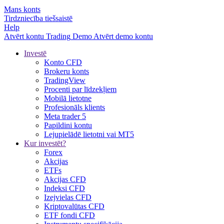
Mans konts
Tirdzniecība tiešsaistē
Help
Atvērt kontu
Trading
Demo
Atvērt demo kontu
Investē
Konto CFD
Brokeru konts
TradingView
Procenti par līdzekļiem
Mobilā lietotne
Profesionāls klients
Meta trader 5
Papildini kontu
Lejupielādē lietotni vai MT5
Kur investēt?
Forex
Akcijas
ETFs
Akcijas CFD
Indeksi CFD
Izejvielas CFD
Kriptovalūtas CFD
ETF fondi CFD