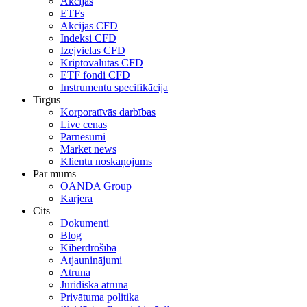
Akcijas
ETFs
Akcijas CFD
Indeksi CFD
Izejvielas CFD
Kriptovalūtas CFD
ETF fondi CFD
Instrumentu specifikācija
Tirgus
Korporatīvās darbības
Live cenas
Pārnesumi
Market news
Klientu noskaņojums
Par mums
OANDA Group
Karjera
Cits
Dokumenti
Blog
Kiberdrošība
Atjauninājumi
Atruna
Juridiska atruna
Privātuma politika