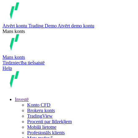
Atvērt kontu
Trading
Demo
Atvērt demo kontu
Mans konts
Mans konts
Tirdzniecība tiešsaistē
Help
Investē
Konto CFD
Brokeru konts
TradingView
Procenti par līdzekļiem
Mobilā lietotne
Profesionāls klients