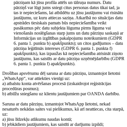
pārziņam kā jūsu profila attēls un tālruņa numurs. Datu
pārziņš var lūgt jums sniegt citus personas datus tikai tad, ja
tas ir nepieciešams, lai atbildētu uz jūsu jautājumu vai risinātu
jautājumu, uz kuru attiecas saziņa. Atkarībā no situācijas datu
apstrādes tiesiskais pamats būs nepieciešamība veikt
pasākumus pēc datu subjekta lūguma pirms līguma vai
vienošanās noslēgšanas starp jums un datu pārziņu saskaņā ar
Informācijas un izglītības pakalpojumu noteikumiem (GDPR
6. panta 1. punkta b) apakšpunkts); un citos gadījumos – datu
pārziņa leģitīmās intereses (GDPR 6. panta 1. punkta f)
apakšpunkts), kas izpaužas kā nepieciešamība atrisināt ziņoto
jautājumu, kas saistīts ar datu pārziņa uzņēmējdarbību (GDPR
6. panta 1. punkta f) apakšpunkts).
Drošības apsvērumu dēļ saruna ar datu pārziņu, izmantojot lietotni
„WhatsApp“, var attiekties vienīgi uz:
a) atbalstu konta atvēršanas procesā (izskaidrojot reģistrācijas
procedūras posmus);
b) atbilžu sniegšanu uz klientu jautājumiem par OANDA darbību.
Saruna ar datu pārziņu, izmantojot WhatsApp lietotni, nekad
nesaturēs nekādas saites vai pielikumus, kā arī neattiecas, cita starpā,
uz:
a) jūsu līdzekļu atlikumu naudas kontā;
b) jebkādiem jautājumiem, kas saistīti ar darījumu izpildi;