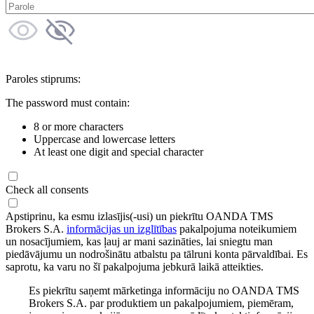
Paroles stiprums:
The password must contain:
8 or more characters
Uppercase and lowercase letters
At least one digit and special character
Check all consents
Apstiprinu, ka esmu izlasījis(-usi) un piekrītu OANDA TMS
Brokers S.A.
informācijas un izglītības
pakalpojuma noteikumiem
un nosacījumiem, kas ļauj ar mani sazināties, lai sniegtu man
piedāvājumu un nodrošinātu atbalstu pa tālruni konta pārvaldībai. Es
saprotu, ka varu no šī pakalpojuma jebkurā laikā atteikties.
Es piekrītu saņemt mārketinga informāciju no OANDA TMS
Brokers S.A. par produktiem un pakalpojumiem, piemēram,