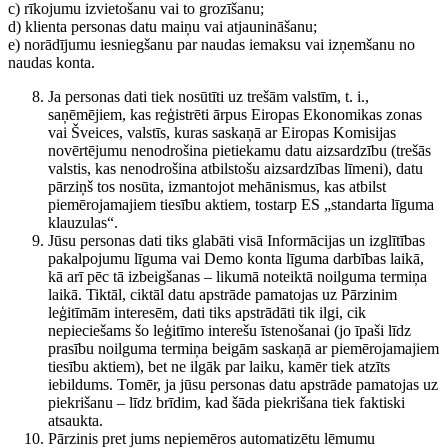
c) rīkojumu izvietošanu vai to grozīšanu;
d) klienta personas datu maiņu vai atjaunināšanu;
e) norādījumu iesniegšanu par naudas iemaksu vai izņemšanu no
naudas konta.
Ja personas dati tiek nosūtīti uz trešām valstīm, t. i.,
saņēmējiem, kas reģistrēti ārpus Eiropas Ekonomikas zonas
vai Šveices, valstīs, kuras saskaņā ar Eiropas Komisijas
novērtējumu nenodrošina pietiekamu datu aizsardzību (trešās
valstis, kas nenodrošina atbilstošu aizsardzības līmeni), datu
pārziņš tos nosūta, izmantojot mehānismus, kas atbilst
piemērojamajiem tiesību aktiem, tostarp ES „standarta līguma
klauzulas“.
Jūsu personas dati tiks glabāti visā Informācijas un izglītības
pakalpojumu līguma vai Demo konta līguma darbības laikā,
kā arī pēc tā izbeigšanas – likumā noteiktā noilguma termiņa
laikā. Tiktāl, ciktāl datu apstrāde pamatojas uz Pārzinim
leģitīmām interesēm, dati tiks apstrādāti tik ilgi, cik
nepieciešams šo leģitīmo interešu īstenošanai (jo īpaši līdz
prasību noilguma termiņa beigām saskaņā ar piemērojamajiem
tiesību aktiem), bet ne ilgāk par laiku, kamēr tiek atzīts
iebildums. Tomēr, ja jūsu personas datu apstrāde pamatojas uz
piekrišanu – līdz brīdim, kad šāda piekrišana tiek faktiski
atsaukta.
Pārzinis pret jums nepiemēros automatizētu lēmumu