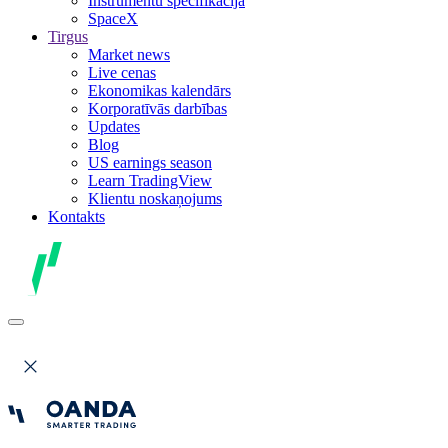
Instrumentu specifikācija
SpaceX
Tirgus
Market news
Live cenas
Ekonomikas kalendārs
Korporatīvās darbības
Updates
Blog
US earnings season
Learn TradingView
Klientu noskaņojums
Kontakts