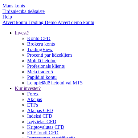
Mans konts
Tirdzniecība tiešsaistē
Help
Atvērt kontu
Trading
Demo
Atvērt demo kontu
Investē
Konto CFD
Brokeru konts
TradingView
Procenti par līdzekļiem
Mobilā lietotne
Profesionāls klients
Meta trader 5
Papildini kontu
Lejupielādē lietotni vai MT5
Kur investēt?
Forex
Akcijas
ETFs
Akcijas CFD
Indeksi CFD
Izejvielas CFD
Kriptovalūtas CFD
ETF fondi CFD