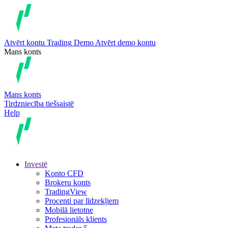
Atvērt kontu
Trading
Demo
Atvērt demo kontu
Mans konts
Mans konts
Tirdzniecība tiešsaistē
Help
Investē
Konto CFD
Brokeru konts
TradingView
Procenti par līdzekļiem
Mobilā lietotne
Profesionāls klients