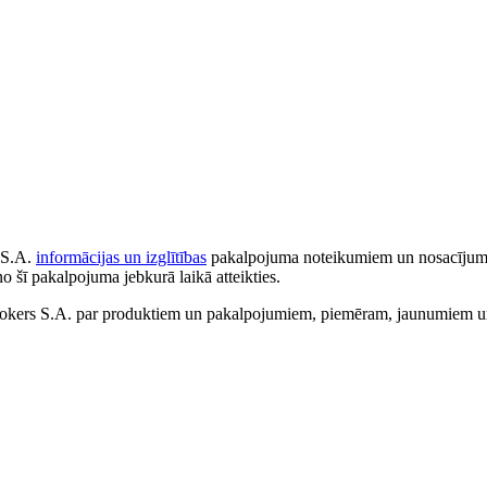
 S.A.
informācijas un izglītības
pakalpojuma noteikumiem un nosacījumiem
no šī pakalpojuma jebkurā laikā atteikties.
ers S.A. par produktiem un pakalpojumiem, piemēram, jaunumiem un 