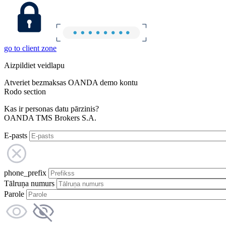
go to client zone
Aizpildiet veidlapu
Atveriet bezmaksas OANDA demo kontu
Rodo section
Kas ir personas datu pārzinis?
OANDA TMS Brokers S.A.
E-pasts
phone_prefix
Tālruņa numurs
Parole