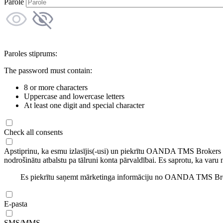
Parole
Paroles stiprums:
The password must contain:
8 or more characters
Uppercase and lowercase letters
At least one digit and special character
Check all consents
Apstiprinu, ka esmu izlasījis(-usi) un piekrītu OANDA TMS Brokers
nodrošinātu atbalstu pa tālruni konta pārvaldībai. Es saprotu, ka varu 
Es piekrītu saņemt mārketinga informāciju no OANDA TMS Brok
E-pasta
SMS/MMS