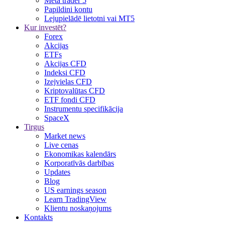
Meta trader 5
Papildini kontu
Lejupielādē lietotni vai MT5
Kur investēt?
Forex
Akcijas
ETFs
Akcijas CFD
Indeksi CFD
Izejvielas CFD
Kriptovalūtas CFD
ETF fondi CFD
Instrumentu specifikācija
SpaceX
Tirgus
Market news
Live cenas
Ekonomikas kalendārs
Korporatīvās darbības
Updates
Blog
US earnings season
Learn TradingView
Klientu noskaņojums
Kontakts