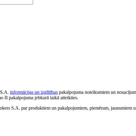
 S.A.
informācijas un izglītības
pakalpojuma noteikumiem un nosacījumiem
no šī pakalpojuma jebkurā laikā atteikties.
ers S.A. par produktiem un pakalpojumiem, piemēram, jaunumiem un 