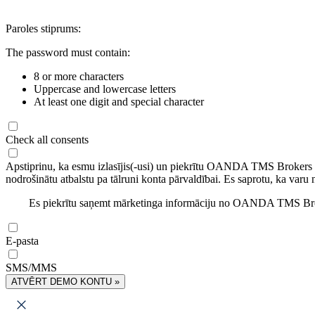
Paroles stiprums:
The password must contain:
8 or more characters
Uppercase and lowercase letters
At least one digit and special character
Check all consents
Apstiprinu, ka esmu izlasījis(-usi) un piekrītu OANDA TMS Brokers
nodrošinātu atbalstu pa tālruni konta pārvaldībai. Es saprotu, ka varu 
Es piekrītu saņemt mārketinga informāciju no OANDA TMS Brok
E-pasta
SMS/MMS
ATVĒRT DEMO KONTU »