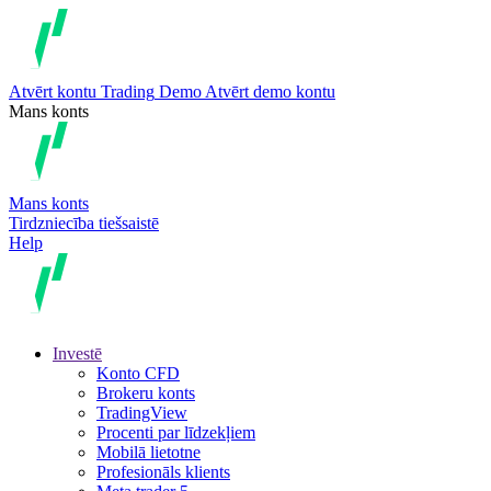
Atvērt kontu
Trading
Demo
Atvērt demo kontu
Mans konts
Mans konts
Tirdzniecība tiešsaistē
Help
Investē
Konto CFD
Brokeru konts
TradingView
Procenti par līdzekļiem
Mobilā lietotne
Profesionāls klients