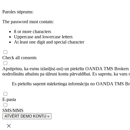
Paroles stiprums:
The password must contain:
8 or more characters
Uppercase and lowercase letters
At least one digit and special character
Check all consents
Apstiprinu, ka esmu izlasījis(-usi) un piekrītu OANDA TMS Brokers
nodrošinātu atbalstu pa tālruni konta pārvaldībai. Es saprotu, ka varu 
Es piekrītu saņemt mārketinga informāciju no OANDA TMS Brok
E-pasta
SMS/MMS
ATVĒRT DEMO KONTU »