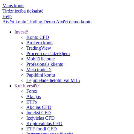
Mans konts
Tirdzniecība tiešsaistē
Help
Atvērt kontu
Trading
Demo
Atvērt demo kontu
Investē
Konto CFD
Brokeru konts
TradingView
Procenti par līdzekļiem
Mobilā lietotne
Profesionāls klients
Meta trader 5
Papildini kontu
Lejupielādē lietotni vai MT5
Kur investēt?
Forex
Akcijas
ETFs
Akcijas CFD
Indeksi CFD
Izejvielas CFD
Kriptovalūtas CFD
ETF fondi CFD