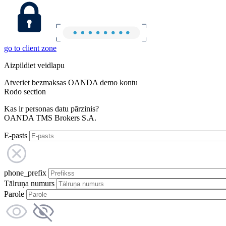
go to client zone
Aizpildiet veidlapu
Atveriet bezmaksas OANDA demo kontu
Rodo section
Kas ir personas datu pārzinis?
OANDA TMS Brokers S.A.
E-pasts
phone_prefix
Tālruņa numurs
Parole