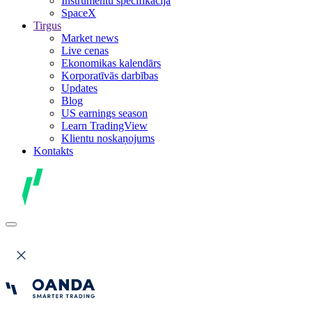
Instrumentu specifikācija
SpaceX
Tirgus
Market news
Live cenas
Ekonomikas kalendārs
Korporatīvās darbības
Updates
Blog
US earnings season
Learn TradingView
Klientu noskaņojums
Kontakts