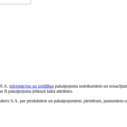
 S.A.
informācijas un izglītības
pakalpojuma noteikumiem un nosacījumiem
no šī pakalpojuma jebkurā laikā atteikties.
ers S.A. par produktiem un pakalpojumiem, piemēram, jaunumiem un 