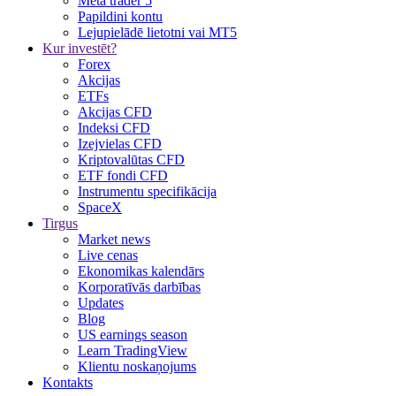
Meta trader 5
Papildini kontu
Lejupielādē lietotni vai MT5
Kur investēt?
Forex
Akcijas
ETFs
Akcijas CFD
Indeksi CFD
Izejvielas CFD
Kriptovalūtas CFD
ETF fondi CFD
Instrumentu specifikācija
SpaceX
Tirgus
Market news
Live cenas
Ekonomikas kalendārs
Korporatīvās darbības
Updates
Blog
US earnings season
Learn TradingView
Klientu noskaņojums
Kontakts