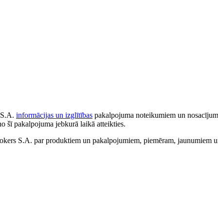
 S.A.
informācijas un izglītības
pakalpojuma noteikumiem un nosacījumiem
no šī pakalpojuma jebkurā laikā atteikties.
ers S.A. par produktiem un pakalpojumiem, piemēram, jaunumiem un 