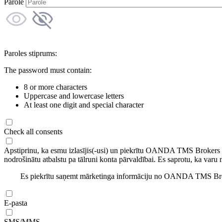
Parole
Paroles stiprums:
The password must contain:
8 or more characters
Uppercase and lowercase letters
At least one digit and special character
Check all consents
Apstiprinu, ka esmu izlasījis(-usi) un piekrītu OANDA TMS Brokers
nodrošinātu atbalstu pa tālruni konta pārvaldībai. Es saprotu, ka varu 
Es piekrītu saņemt mārketinga informāciju no OANDA TMS Brok
E-pasta
SMS/MMS