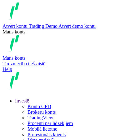
Atvērt kontu
Trading
Demo
Atvērt demo kontu
Mans konts
Mans konts
Tirdzniecība tiešsaistē
Help
Investē
Konto CFD
Brokeru konts
TradingView
Procenti par līdzekļiem
Mobilā lietotne
Profesionāls klients