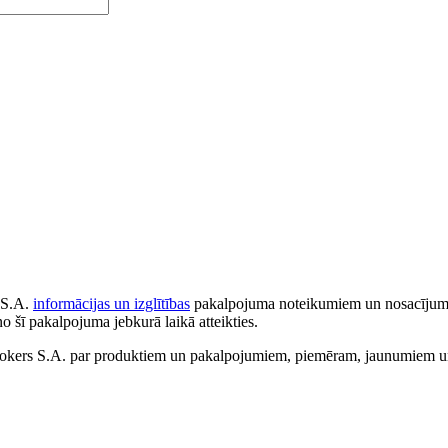
 S.A.
informācijas un izglītības
pakalpojuma noteikumiem un nosacījumiem
no šī pakalpojuma jebkurā laikā atteikties.
ers S.A. par produktiem un pakalpojumiem, piemēram, jaunumiem un 