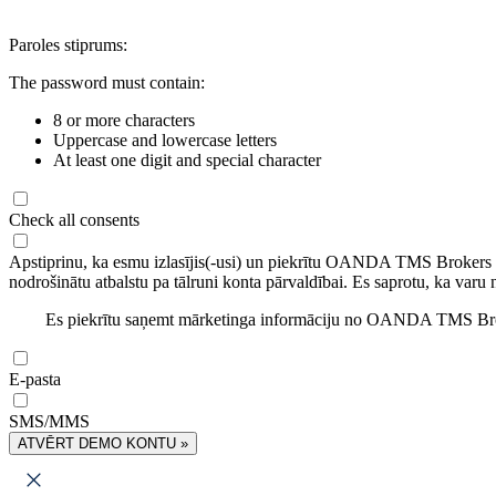
Paroles stiprums:
The password must contain:
8 or more characters
Uppercase and lowercase letters
At least one digit and special character
Check all consents
Apstiprinu, ka esmu izlasījis(-usi) un piekrītu OANDA TMS Brokers
nodrošinātu atbalstu pa tālruni konta pārvaldībai. Es saprotu, ka varu 
Es piekrītu saņemt mārketinga informāciju no OANDA TMS Brok
E-pasta
SMS/MMS
ATVĒRT DEMO KONTU »