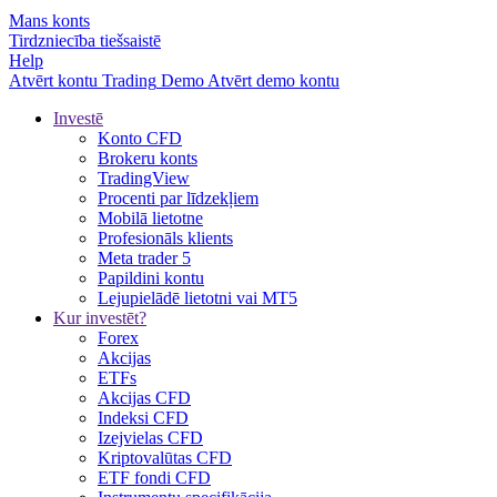
Mans konts
Tirdzniecība tiešsaistē
Help
Atvērt kontu
Trading
Demo
Atvērt demo kontu
Investē
Konto CFD
Brokeru konts
TradingView
Procenti par līdzekļiem
Mobilā lietotne
Profesionāls klients
Meta trader 5
Papildini kontu
Lejupielādē lietotni vai MT5
Kur investēt?
Forex
Akcijas
ETFs
Akcijas CFD
Indeksi CFD
Izejvielas CFD
Kriptovalūtas CFD
ETF fondi CFD