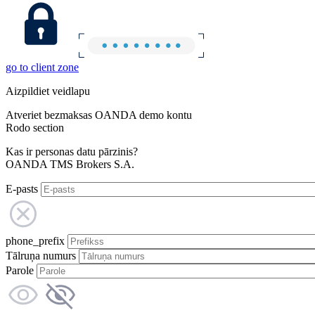
go to client zone
Aizpildiet veidlapu
Atveriet bezmaksas OANDA demo kontu
Rodo section
Kas ir personas datu pārzinis?
OANDA TMS Brokers S.A.
E-pasts
phone_prefix
Tālruņa numurs
Parole