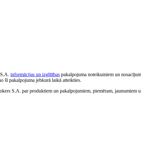
 S.A.
informācijas un izglītības
pakalpojuma noteikumiem un nosacījumiem
no šī pakalpojuma jebkurā laikā atteikties.
ers S.A. par produktiem un pakalpojumiem, piemēram, jaunumiem un 