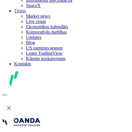
Instrumentu specifikācija
SpaceX
Tirgus
Market news
Live cenas
Ekonomikas kalendārs
Korporatīvās darbības
Updates
Blog
US earnings season
Learn TradingView
Klientu noskaņojums
Kontakts