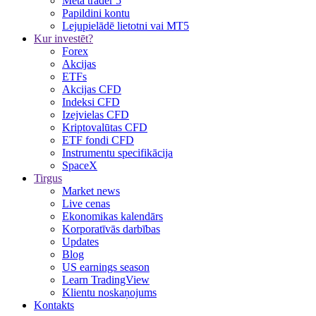
Meta trader 5
Papildini kontu
Lejupielādē lietotni vai MT5
Kur investēt?
Forex
Akcijas
ETFs
Akcijas CFD
Indeksi CFD
Izejvielas CFD
Kriptovalūtas CFD
ETF fondi CFD
Instrumentu specifikācija
SpaceX
Tirgus
Market news
Live cenas
Ekonomikas kalendārs
Korporatīvās darbības
Updates
Blog
US earnings season
Learn TradingView
Klientu noskaņojums
Kontakts