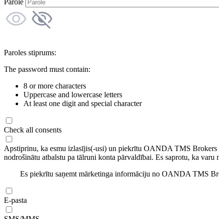
Parole
Paroles stiprums:
The password must contain:
8 or more characters
Uppercase and lowercase letters
At least one digit and special character
Check all consents
Apstiprinu, ka esmu izlasījis(-usi) un piekrītu OANDA TMS Brokers
nodrošinātu atbalstu pa tālruni konta pārvaldībai. Es saprotu, ka varu 
Es piekrītu saņemt mārketinga informāciju no OANDA TMS Brok
E-pasta
SMS/MMS