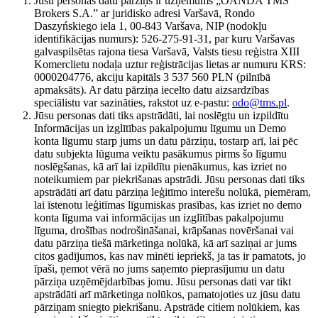
Jūsu personas datu pārziņš ir uzņēmums „OANDA TMS
Brokers S.A.” ar juridisko adresi Varšavā, Rondo
Daszyńskiego iela 1, 00-843 Varšava, NIP (nodokļu
identifikācijas numurs): 526-275-91-31, par kuru Varšavas
galvaspilsētas rajona tiesa Varšavā, Valsts tiesu reģistra XIII
Komerclietu nodaļa uztur reģistrācijas lietas ar numuru KRS:
0000204776, akciju kapitāls 3 537 560 PLN (pilnībā
apmaksāts). Ar datu pārziņa iecelto datu aizsardzības
speciālistu var sazināties, rakstot uz e-pastu:
odo@tms.pl
.
Jūsu personas dati tiks apstrādāti, lai noslēgtu un izpildītu
Informācijas un izglītības pakalpojumu līgumu un Demo
konta līgumu starp jums un datu pārziņu, tostarp arī, lai pēc
datu subjekta lūguma veiktu pasākumus pirms šo līgumu
noslēgšanas, kā arī lai izpildītu pienākumus, kas izriet no
noteikumiem par piekrišanas apstrādi. Jūsu personas dati tiks
apstrādāti arī datu pārziņa leģitīmo interešu nolūkā, piemēram,
lai īstenotu leģitīmas līgumiskas prasības, kas izriet no demo
konta līguma vai informācijas un izglītības pakalpojumu
līguma, drošības nodrošināšanai, krāpšanas novēršanai vai
datu pārziņa tiešā mārketinga nolūkā, kā arī saziņai ar jums
citos gadījumos, kas nav minēti iepriekš, ja tas ir pamatots, jo
īpaši, ņemot vērā no jums saņemto pieprasījumu un datu
pārziņa uzņēmējdarbības jomu. Jūsu personas dati var tikt
apstrādāti arī mārketinga nolūkos, pamatojoties uz jūsu datu
pārziņam sniegto piekrišanu. Apstrāde citiem nolūkiem, kas