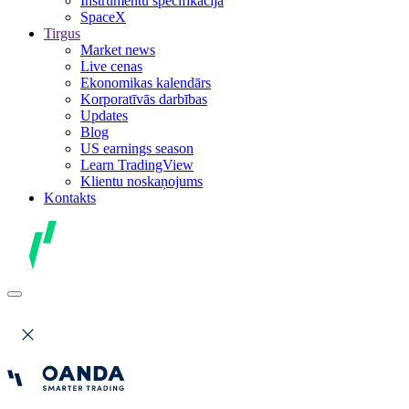
Instrumentu specifikācija
SpaceX
Tirgus
Market news
Live cenas
Ekonomikas kalendārs
Korporatīvās darbības
Updates
Blog
US earnings season
Learn TradingView
Klientu noskaņojums
Kontakts