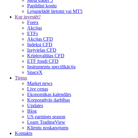
Meta trader 5
Papildini kontu
Lejupielādē lietotni vai MT5
Kur investēt?
Forex
Akcijas
ETFs
Akcijas CFD
Indeksi CFD
Izejvielas CFD
Kriptovalūtas CFD
ETF fondi CFD
Instrumentu specifikācija
SpaceX
Tirgus
Market news
Live cenas
Ekonomikas kalendārs
Korporatīvās darbības
Updates
Blog
US earnings season
Learn TradingView
Klientu noskaņojums
Kontakts