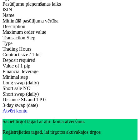
Pasūtījumu pieņemšanas laiks
ISIN
Name
Minimālā pasūtījuma vērtība
Description
Maximum order value
Transaction Step
Type
Trading Hours
Contract size / 1 lot
Deposit required
Value of 1 pip
Financial leverage
Minimal step
Long swap (daily)
Short sale
NO
Short swap (daily)
Distance SL and TP
0
3-day swap (date)
Atvērt kontu
Sāciet tirgot tagad ar ātru konta atvēršanu.
Reģistrējieties tagad, lai tirgotos aktīvākajos tirgos