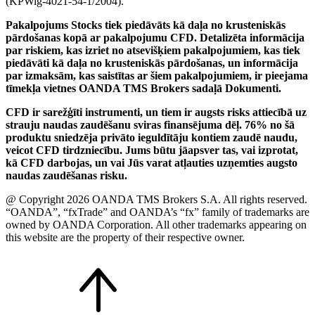
(KPWig-4021-54-1/2004).
Pakalpojums Stocks tiek piedāvāts kā daļa no krusteniskās
pārdošanas kopā ar pakalpojumu CFD. Detalizēta informācija
par riskiem, kas izriet no atsevišķiem pakalpojumiem, kas tiek
piedāvāti kā daļa no krusteniskās pārdošanas, un informācija
par izmaksām, kas saistītas ar šiem pakalpojumiem, ir pieejama
tīmekļa vietnes OANDA TMS Brokers sadaļā Dokumenti.
CFD ir sarežģīti instrumenti, un tiem ir augsts risks attiecībā uz
strauju naudas zaudēšanu sviras finansējuma dēļ. 76% no šā
produktu sniedzēja privāto ieguldītāju kontiem zaudē naudu,
veicot CFD tirdzniecību. Jums būtu jāapsver tas, vai izprotat,
kā CFD darbojas, un vai Jūs varat atļauties uzņemties augsto
naudas zaudēšanas risku.
@ Copyright 2026 OANDA TMS Brokers S.A. All rights reserved.
“OANDA”, “fxTrade” and OANDA’s “fx” family of trademarks are
owned by OANDA Corporation. All other trademarks appearing on
this website are the property of their respective owner.