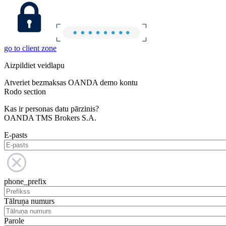
go to client zone
Aizpildiet veidlapu
Atveriet bezmaksas OANDA demo kontu
Rodo section
Kas ir personas datu pārzinis?
OANDA TMS Brokers S.A.
E-pasts
phone_prefix
Tālruņa numurs
Parole