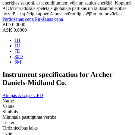
enerģijas sektorā, ar ieguldījumiem vēja un saules enerģijā. Kopumā
ADM ir vadošais spēlētājs globālajā pārtikas un lauksaimniecības
nozarē, ar spēcīgu apņemšanos ievērot ilgtspējību un inovācijas.
Pārdošanas cena
Pirkšanas cena
BID
0.0000
ASK
0.0000
1H
1D
7D
30D
6M
Instrument specification for Archer-
Daniels-Midland Co.
Akcijas
Akcijas CFD
Name
Valūta
Simbols
Minimālā pasūtījuma vērtība
Ticker
Tirdzniecības laiks
Type