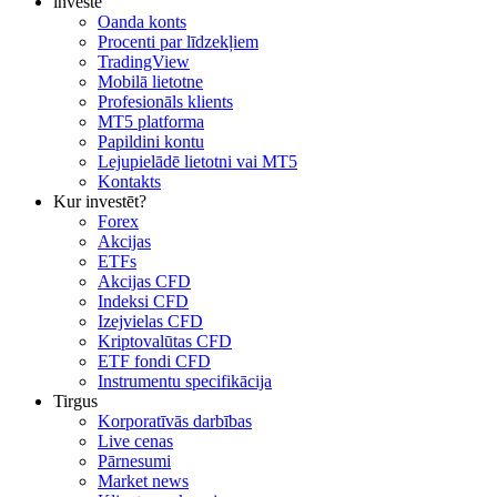
investē
Oanda konts
Procenti par līdzekļiem
TradingView
Mobilā lietotne
Profesionāls klients
MT5 platforma
Papildini kontu
Lejupielādē lietotni vai MT5
Kontakts
Kur investēt?
Forex
Akcijas
ETFs
Akcijas CFD
Indeksi CFD
Izejvielas CFD
Kriptovalūtas CFD
ETF fondi CFD
Instrumentu specifikācija
Tirgus
Korporatīvās darbības
Live cenas
Pārnesumi
Market news