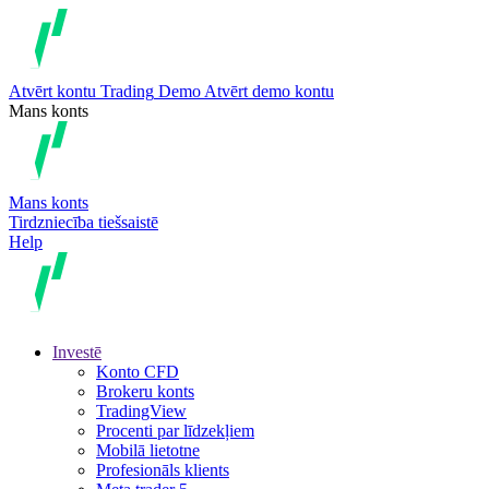
Atvērt kontu
Trading
Demo
Atvērt demo kontu
Mans konts
Mans konts
Tirdzniecība tiešsaistē
Help
Investē
Konto CFD
Brokeru konts
TradingView
Procenti par līdzekļiem
Mobilā lietotne
Profesionāls klients