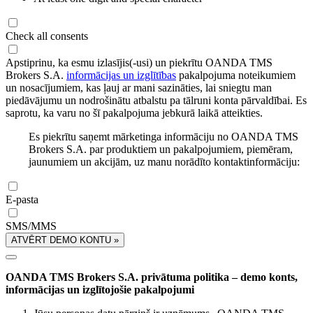
Check all consents
Apstiprinu, ka esmu izlasījis(-usi) un piekrītu OANDA TMS
Brokers S.A.
informācijas un izglītības
pakalpojuma noteikumiem
un nosacījumiem, kas ļauj ar mani sazināties, lai sniegtu man
piedāvājumu un nodrošinātu atbalstu pa tālruni konta pārvaldībai. Es
saprotu, ka varu no šī pakalpojuma jebkurā laikā atteikties.
Es piekrītu saņemt mārketinga informāciju no OANDA TMS
Brokers S.A. par produktiem un pakalpojumiem, piemēram,
jaunumiem un akcijām, uz manu norādīto kontaktinformāciju:
E-pasta
SMS/MMS
ATVĒRT DEMO KONTU »
OANDA TMS Brokers S.A. privātuma politika – demo konts,
informācijas un izglītojošie pakalpojumi