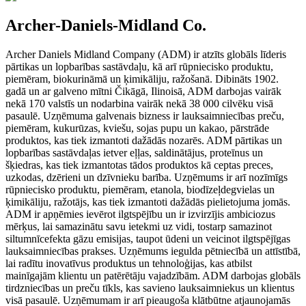
Archer-Daniels-Midland Co.
Archer Daniels Midland Company (ADM) ir atzīts globāls līderis
pārtikas un lopbarības sastāvdaļu, kā arī rūpniecisko produktu,
piemēram, biokurināmā un ķimikāliju, ražošanā. Dibināts 1902.
gadā un ar galveno mītni Čikāgā, Ilinoisā, ADM darbojas vairāk
nekā 170 valstīs un nodarbina vairāk nekā 38 000 cilvēku visā
pasaulē. Uzņēmuma galvenais bizness ir lauksaimniecības preču,
piemēram, kukurūzas, kviešu, sojas pupu un kakao, pārstrāde
produktos, kas tiek izmantoti dažādās nozarēs. ADM pārtikas un
lopbarības sastāvdaļas ietver eļļas, saldinātājus, proteīnus un
šķiedras, kas tiek izmantotas tādos produktos kā ceptas preces,
uzkodas, dzērieni un dzīvnieku barība. Uzņēmums ir arī nozīmīgs
rūpniecisko produktu, piemēram, etanola, biodīzeļdegvielas un
ķimikāliju, ražotājs, kas tiek izmantoti dažādās pielietojuma jomās.
ADM ir apņēmies ievērot ilgtspējību un ir izvirzījis ambiciozus
mērķus, lai samazinātu savu ietekmi uz vidi, tostarp samazinot
siltumnīcefekta gāzu emisijas, taupot ūdeni un veicinot ilgtspējīgas
lauksaimniecības prakses. Uzņēmums iegulda pētniecībā un attīstībā,
lai radītu inovatīvus produktus un tehnoloģijas, kas atbilst
mainīgajām klientu un patērētāju vajadzībām. ADM darbojas globāls
tirdzniecības un preču tīkls, kas savieno lauksaimniekus un klientus
visā pasaulē. Uzņēmumam ir arī pieaugoša klātbūtne atjaunojamās