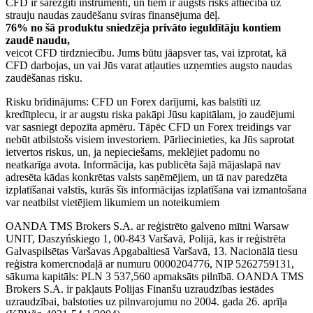
CFD ir sarežģīti instrumenti, un tiem ir augsts risks attiecībā uz
strauju naudas zaudēšanu sviras finansējuma dēļ.
76% no šā produktu sniedzēja privāto ieguldītāju kontiem
zaudē naudu,
veicot CFD tirdzniecību. Jums būtu jāapsver tas, vai izprotat, kā
CFD darbojas, un vai Jūs varat atļauties uzņemties augsto naudas
zaudēšanas risku.
Risku brīdinājums: CFD un Forex darījumi, kas balstīti uz
kredītplecu, ir ar augstu riska pakāpi Jūsu kapitālam, jo zaudējumi
var sasniegt depozīta apmēru. Tāpēc CFD un Forex treidings var
nebūt atbilstošs visiem investoriem. Pārliecinieties, ka Jūs saprotat
ietvertos riskus, un, ja nepieciešams, meklējiet padomu no
neatkarīga avota. Informācija, kas publicēta šajā mājaslapā nav
adresēta kādas konkrētas valsts saņēmējiem, un tā nav paredzēta
izplatīšanai valstīs, kurās šīs informācijas izplatīšana vai izmantošana
var neatbilst vietējiem likumiem un noteikumiem
OANDA TMS Brokers S.A. ar reģistrēto galveno mītni Warsaw
UNIT, Daszyńskiego 1, 00-843 Varšavā, Polijā, kas ir reģistrēta
Galvaspilsētas Varšavas Apgabaltiesā Varšavā, 13. Nacionālā tiesu
reģistra komercnodaļā ar numuru 0000204776, NIP 5262759131,
sākuma kapitāls: PLN 3 537,560 apmaksāts pilnībā. OANDA TMS
Brokers S.A. ir pakļauts Polijas Finanšu uzraudzības iestādes
uzraudzībai, balstoties uz pilnvarojumu no 2004. gada 26. aprīļa