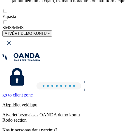
jaunumiem un akcijām, uz manu norādīto kontaktinformāciju:
E-pasta
SMS/MMS
ATVĒRT DEMO KONTU »
go to client zone
Aizpildiet veidlapu
Atveriet bezmaksas OANDA demo kontu
Rodo section
Kas ir personas datu pārzinis?