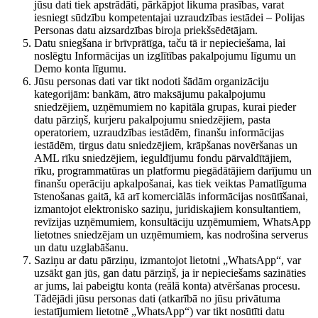
jūsu dati tiek apstrādāti, pārkāpjot likuma prasības, varat
iesniegt sūdzību kompetentajai uzraudzības iestādei – Polijas
Personas datu aizsardzības biroja priekšsēdētājam.
Datu sniegšana ir brīvprātīga, taču tā ir nepieciešama, lai
noslēgtu Informācijas un izglītības pakalpojumu līgumu un
Demo konta līgumu.
Jūsu personas dati var tikt nodoti šādām organizāciju
kategorijām: bankām, ātro maksājumu pakalpojumu
sniedzējiem, uzņēmumiem no kapitāla grupas, kurai pieder
datu pārziņš, kurjeru pakalpojumu sniedzējiem, pasta
operatoriem, uzraudzības iestādēm, finanšu informācijas
iestādēm, tirgus datu sniedzējiem, krāpšanas novēršanas un
AML rīku sniedzējiem, ieguldījumu fondu pārvaldītājiem,
rīku, programmatūras un platformu piegādātājiem darījumu un
finanšu operāciju apkalpošanai, kas tiek veiktas Pamatlīguma
īstenošanas gaitā, kā arī komerciālās informācijas nosūtīšanai,
izmantojot elektronisko saziņu, juridiskajiem konsultantiem,
revīzijas uzņēmumiem, konsultāciju uzņēmumiem, WhatsApp
lietotnes sniedzējam un uzņēmumiem, kas nodrošina serverus
un datu uzglabāšanu.
Saziņu ar datu pārziņu, izmantojot lietotni „WhatsApp“, var
uzsākt gan jūs, gan datu pārziņš, ja ir nepieciešams sazināties
ar jums, lai pabeigtu konta (reālā konta) atvēršanas procesu.
Tādējādi jūsu personas dati (atkarībā no jūsu privātuma
iestatījumiem lietotnē „WhatsApp“) var tikt nosūtīti datu