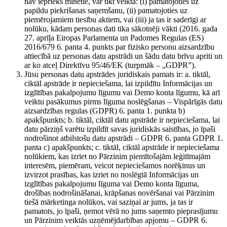
nav iepriekš minētie, var tikt veikta: (i) pamatojoties uz
papildu piekrišanas saņemšanu, (ii) pamatojoties uz
piemērojamiem tiesību aktiem, vai (iii) ja tas ir saderīgi ar
nolūku, kādam personas dati tika sākotnēji vākti (2016. gada
27. aprīļa Eiropas Parlamenta un Padomes Regulas (ES)
2016/679 6. panta 4. punkts par fizisko personu aizsardzību
attiecībā uz personas datu apstrādi un šādu datu brīvu apriti un
ar ko atceļ Direktīvu 95/46/EK (turpmāk – „GDPR”).
Jūsu personas datu apstrādes juridiskais pamats ir: a. tiktāl,
ciktāl apstrāde ir nepieciešama, lai izpildītu Informācijas un
izglītības pakalpojumu līgumu vai Demo konta līgumu, kā arī
veiktu pasākumus pirms līguma noslēgšanas – Vispārīgās datu
aizsardzības regulas (GDPR) 6. panta 1. punkta b)
apakšpunkts; b. tiktāl, ciktāl datu apstrāde ir nepieciešama, lai
datu pārziņš varētu izpildīt savas juridiskās saistības, jo īpaši
nodrošinot atbilstošu datu apstrādi – GDPR 6. panta GDPR 1.
panta c) apakšpunkts; c. tiktāl, ciktāl apstrāde ir nepieciešama
nolūkiem, kas izriet no Pārzinim piemītošajām leģitīmajām
interesēm, piemēram, veicot nepieciešamos norēķinus un
izvirzot prasības, kas izriet no noslēgtā Informācijas un
izglītības pakalpojumu līguma vai Demo konta līguma,
drošības nodrošināšanai, krāpšanas novēršanai vai Pārzinim
tiešā mārketinga nolūkos, vai saziņai ar jums, ja tas ir
pamatots, jo īpaši, ņemot vērā no jums saņemto pieprasījumu
un Pārzinim veiktās uzņēmējdarbības apjomu – GDPR 6.