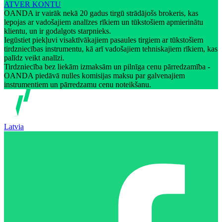
ATVER KONTU
OANDA ir vairāk nekā 20 gadus tirgū strādājošs brokeris, kas
lepojas ar vadošajiem analīzes rīkiem un tūkstošiem apmierinātu
klientu, un ir godalgots starpnieks.
Iegūstiet piekļuvi visaktīvākajiem pasaules tirgiem ar tūkstošiem
tirdzniecības instrumentu, kā arī vadošajiem tehniskajiem rīkiem, kas
palīdz veikt analīzi.
Tirdzniecība bez liekām izmaksām un pilnīga cenu pārredzamība -
OANDA piedāvā nulles komisijas maksu par galvenajiem
instrumentiem un pārredzamu cenu noteikšanu.
Latvia