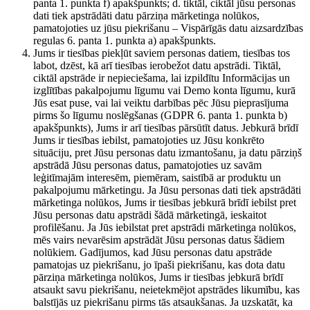
panta 1. punkta f) apakšpunkts; d. tiktāl, ciktāl jūsu personas
dati tiek apstrādāti datu pārziņa mārketinga nolūkos,
pamatojoties uz jūsu piekrišanu – Vispārīgās datu aizsardzības
regulas 6. panta 1. punkta a) apakšpunkts.
Jums ir tiesības piekļūt saviem personas datiem, tiesības tos
labot, dzēst, kā arī tiesības ierobežot datu apstrādi. Tiktāl,
ciktāl apstrāde ir nepieciešama, lai izpildītu Informācijas un
izglītības pakalpojumu līgumu vai Demo konta līgumu, kurā
Jūs esat puse, vai lai veiktu darbības pēc Jūsu pieprasījuma
pirms šo līgumu noslēgšanas (GDPR 6. panta 1. punkta b)
apakšpunkts), Jums ir arī tiesības pārsūtīt datus. Jebkurā brīdī
Jums ir tiesības iebilst, pamatojoties uz Jūsu konkrēto
situāciju, pret Jūsu personas datu izmantošanu, ja datu pārziņš
apstrādā Jūsu personas datus, pamatojoties uz savām
leģitīmajām interesēm, piemēram, saistībā ar produktu un
pakalpojumu mārketingu. Ja Jūsu personas dati tiek apstrādāti
mārketinga nolūkos, Jums ir tiesības jebkurā brīdī iebilst pret
Jūsu personas datu apstrādi šādā mārketingā, ieskaitot
profilēšanu. Ja Jūs iebilstat pret apstrādi mārketinga nolūkos,
mēs vairs nevarēsim apstrādāt Jūsu personas datus šādiem
nolūkiem. Gadījumos, kad Jūsu personas datu apstrāde
pamatojas uz piekrišanu, jo īpaši piekrišanu, kas dota datu
pārziņa mārketinga nolūkos, Jums ir tiesības jebkurā brīdī
atsaukt savu piekrišanu, neietekmējot apstrādes likumību, kas
balstījās uz piekrišanu pirms tās atsaukšanas. Ja uzskatāt, ka