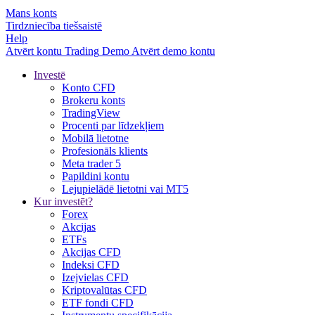
Mans konts
Tirdzniecība tiešsaistē
Help
Atvērt kontu
Trading
Demo
Atvērt demo kontu
Investē
Konto CFD
Brokeru konts
TradingView
Procenti par līdzekļiem
Mobilā lietotne
Profesionāls klients
Meta trader 5
Papildini kontu
Lejupielādē lietotni vai MT5
Kur investēt?
Forex
Akcijas
ETFs
Akcijas CFD
Indeksi CFD
Izejvielas CFD
Kriptovalūtas CFD
ETF fondi CFD