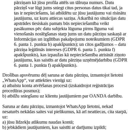
pārziņam kā jūsu profila attēls un tālruņa numurs. Datu
pārziņš var lūgt jums sniegt citus personas datus tikai tad, ja
tas ir nepieciešams, lai atbildētu uz jūsu jautājumu vai risinātu
jautājumu, uz kuru attiecas saziņa. Atkarībā no situācijas datu
apstrādes tiesiskais pamats būs nepieciešamība veikt
pasākumus pēc datu subjekta lūguma pirms līguma vai
vienošanās noslēgšanas starp jums un datu pārziņu saskaņā ar
Informācijas un izglītības pakalpojumu noteikumiem (GDPR
6. panta 1. punkta b) apakšpunkts); un citos gadījumos – datu
pārziņa leģitīmās intereses (GDPR 6. panta 1. punkta f)
apakšpunkts), kas izpaužas kā nepieciešamība atrisināt ziņoto
jautājumu, kas saistīts ar datu pārziņa uzņēmējdarbību (GDPR
6. panta 1. punkta f) apakšpunkts).
Drošības apsvērumu dēļ saruna ar datu pārziņu, izmantojot lietotni
„WhatsApp“, var attiekties vienīgi uz:
a) atbalstu konta atvēršanas procesā (izskaidrojot reģistrācijas
procedūras posmus);
b) atbilžu sniegšanu uz klientu jautājumiem par OANDA darbību.
Saruna ar datu pārziņu, izmantojot WhatsApp lietotni, nekad
nesaturēs nekādas saites vai pielikumus, kā arī neattiecas, cita starpā,
uz:
a) jūsu līdzekļu atlikumu naudas kontā;
b) jebkādiem jautājumiem, kas saistīti ar darījumu izpildi;