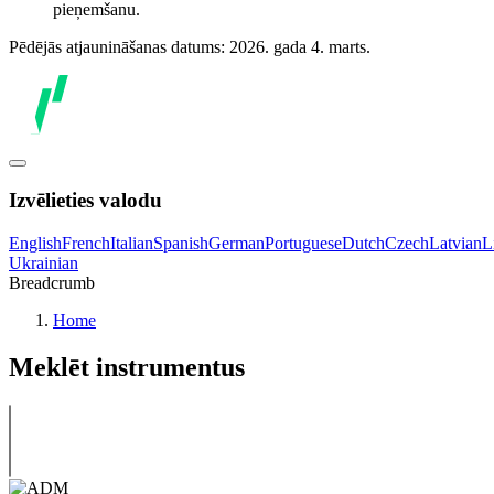
pieņemšanu.
Pēdējās atjaunināšanas datums: 2026. gada 4. marts.
Izvēlieties valodu
English
French
Italian
Spanish
German
Portuguese
Dutch
Czech
Latvian
L
Ukrainian
Breadcrumb
Home
Meklēt instrumentus