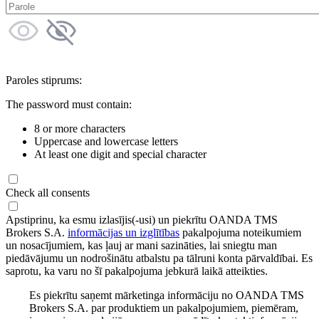
Paroles stiprums:
The password must contain:
8 or more characters
Uppercase and lowercase letters
At least one digit and special character
Check all consents
Apstiprinu, ka esmu izlasījis(-usi) un piekrītu OANDA TMS
Brokers S.A.
informācijas un izglītības
pakalpojuma noteikumiem
un nosacījumiem, kas ļauj ar mani sazināties, lai sniegtu man
piedāvājumu un nodrošinātu atbalstu pa tālruni konta pārvaldībai. Es
saprotu, ka varu no šī pakalpojuma jebkurā laikā atteikties.
Es piekrītu saņemt mārketinga informāciju no OANDA TMS
Brokers S.A. par produktiem un pakalpojumiem, piemēram,