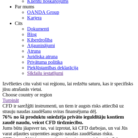
Klientu noskaņojums
Par mums
OANDA Group
Karjera
Cits
Dokumenti
Blog
Kiberdrošība
Atjauninājumi
Atruna
Juridiska atruna
Privātuma politika
Piekļūstamības deklarācija
Sīkfailu iestatījumi
Izvēlieties citu valsti vai reģionu, lai redzētu saturu, kas ir specifisks
jūsu atrašanās vietai.
Choose country or region
Turpināt
CFD ir sarežģīti instrumenti, un tiem ir augsts risks attiecībā uz
strauju naudas zaudēšanu sviras finansējuma dēļ.
76% no šā produktu sniedzēja privāto ieguldītāju kontiem
zaudē naudu, veicot CFD tirdzniecību.
Jums būtu jāapsver tas, vai izprotat, kā CFD darbojas, un vai Jūs
varat atļauties uzņemties augsto naudas zaudēšanas risku.