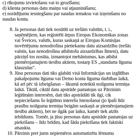
c) rīkojumu izvietošanu vai to grozīšanu;
d) klienta personas datu maiņu vai atjaunināšanu;
e) norādījumu iesniegšanu par naudas iemaksu vai izņemšanu no
naudas konta.
Ja personas dati tiek nosūtīti uz trešām valstīm, t. i.,
saņēmējiem, kas reģistrēti ārpus Eiropas Ekonomikas zonas
vai Šveices, valstīs, kuras saskaņā ar Eiropas Komisijas
novērtējumu nenodrošina pietiekamu datu aizsardzību (trešās
valstis, kas nenodrošina atbilstošu aizsardzības līmeni), datu
pārziņš tos nosūta, izmantojot mehānismus, kas atbilst
piemērojamajiem tiesību aktiem, tostarp ES „standarta līguma
klauzulas“.
Jūsu personas dati tiks glabāti visā Informācijas un izglītības
pakalpojumu līguma vai Demo konta līguma darbības laikā,
kā arī pēc tā izbeigšanas – likumā noteiktā noilguma termiņa
laikā. Tiktāl, ciktāl datu apstrāde pamatojas uz Pārzinim
leģitīmām interesēm, dati tiks apstrādāti tik ilgi, cik
nepieciešams šo leģitīmo interešu īstenošanai (jo īpaši līdz
prasību noilguma termiņa beigām saskaņā ar piemērojamajiem
tiesību aktiem), bet ne ilgāk par laiku, kamēr tiek atzīts
iebildums. Tomēr, ja jūsu personas datu apstrāde pamatojas uz
piekrišanu – līdz brīdim, kad šāda piekrišana tiek faktiski
atsaukta.
Pārzinis pret jums nepiemēros automatizētu lēmumu