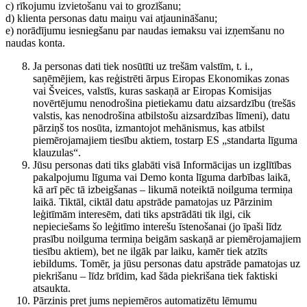
c) rīkojumu izvietošanu vai to grozīšanu;
d) klienta personas datu maiņu vai atjaunināšanu;
e) norādījumu iesniegšanu par naudas iemaksu vai izņemšanu no
naudas konta.
Ja personas dati tiek nosūtīti uz trešām valstīm, t. i.,
saņēmējiem, kas reģistrēti ārpus Eiropas Ekonomikas zonas
vai Šveices, valstīs, kuras saskaņā ar Eiropas Komisijas
novērtējumu nenodrošina pietiekamu datu aizsardzību (trešās
valstis, kas nenodrošina atbilstošu aizsardzības līmeni), datu
pārziņš tos nosūta, izmantojot mehānismus, kas atbilst
piemērojamajiem tiesību aktiem, tostarp ES „standarta līguma
klauzulas“.
Jūsu personas dati tiks glabāti visā Informācijas un izglītības
pakalpojumu līguma vai Demo konta līguma darbības laikā,
kā arī pēc tā izbeigšanas – likumā noteiktā noilguma termiņa
laikā. Tiktāl, ciktāl datu apstrāde pamatojas uz Pārzinim
leģitīmām interesēm, dati tiks apstrādāti tik ilgi, cik
nepieciešams šo leģitīmo interešu īstenošanai (jo īpaši līdz
prasību noilguma termiņa beigām saskaņā ar piemērojamajiem
tiesību aktiem), bet ne ilgāk par laiku, kamēr tiek atzīts
iebildums. Tomēr, ja jūsu personas datu apstrāde pamatojas uz
piekrišanu – līdz brīdim, kad šāda piekrišana tiek faktiski
atsaukta.
Pārzinis pret jums nepiemēros automatizētu lēmumu