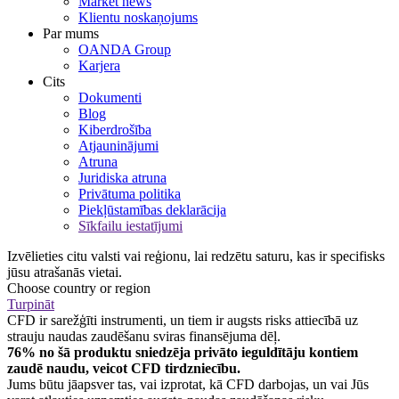
Market news
Klientu noskaņojums
Par mums
OANDA Group
Karjera
Cits
Dokumenti
Blog
Kiberdrošība
Atjauninājumi
Atruna
Juridiska atruna
Privātuma politika
Piekļūstamības deklarācija
Sīkfailu iestatījumi
Izvēlieties citu valsti vai reģionu, lai redzētu saturu, kas ir specifisks
jūsu atrašanās vietai.
Choose country or region
Turpināt
CFD ir sarežģīti instrumenti, un tiem ir augsts risks attiecībā uz
strauju naudas zaudēšanu sviras finansējuma dēļ.
76% no šā produktu sniedzēja privāto ieguldītāju kontiem
zaudē naudu, veicot CFD tirdzniecību.
Jums būtu jāapsver tas, vai izprotat, kā CFD darbojas, un vai Jūs