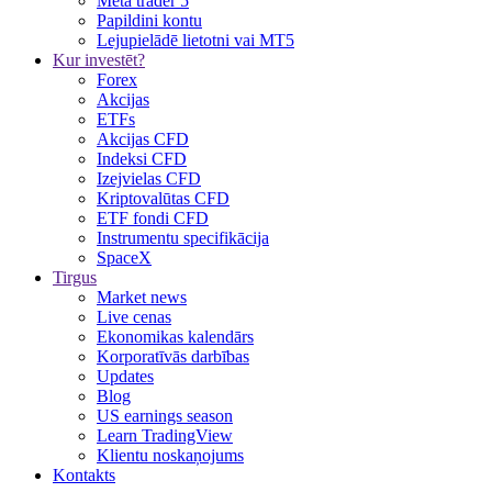
Meta trader 5
Papildini kontu
Lejupielādē lietotni vai MT5
Kur investēt?
Forex
Akcijas
ETFs
Akcijas CFD
Indeksi CFD
Izejvielas CFD
Kriptovalūtas CFD
ETF fondi CFD
Instrumentu specifikācija
SpaceX
Tirgus
Market news
Live cenas
Ekonomikas kalendārs
Korporatīvās darbības
Updates
Blog
US earnings season
Learn TradingView
Klientu noskaņojums
Kontakts