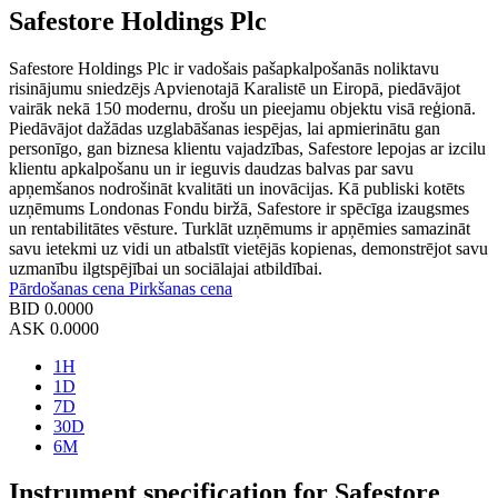
Safestore Holdings Plc
Safestore Holdings Plc ir vadošais pašapkalpošanās noliktavu
risinājumu sniedzējs Apvienotajā Karalistē un Eiropā, piedāvājot
vairāk nekā 150 modernu, drošu un pieejamu objektu visā reģionā.
Piedāvājot dažādas uzglabāšanas iespējas, lai apmierinātu gan
personīgo, gan biznesa klientu vajadzības, Safestore lepojas ar izcilu
klientu apkalpošanu un ir ieguvis daudzas balvas par savu
apņemšanos nodrošināt kvalitāti un inovācijas. Kā publiski kotēts
uzņēmums Londonas Fondu biržā, Safestore ir spēcīga izaugsmes
un rentabilitātes vēsture. Turklāt uzņēmums ir apņēmies samazināt
savu ietekmi uz vidi un atbalstīt vietējās kopienas, demonstrējot savu
uzmanību ilgtspējībai un sociālajai atbildībai.
Pārdošanas cena
Pirkšanas cena
BID
0.0000
ASK
0.0000
1H
1D
7D
30D
6M
Instrument specification for Safestore