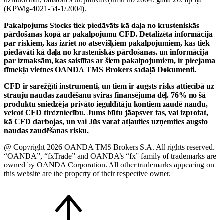
(KPWig-4021-54-1/2004).
Pakalpojums Stocks tiek piedāvāts kā daļa no krusteniskās
pārdošanas kopā ar pakalpojumu CFD. Detalizēta informācija
par riskiem, kas izriet no atsevišķiem pakalpojumiem, kas tiek
piedāvāti kā daļa no krusteniskās pārdošanas, un informācija
par izmaksām, kas saistītas ar šiem pakalpojumiem, ir pieejama
tīmekļa vietnes OANDA TMS Brokers sadaļā Dokumenti.
CFD ir sarežģīti instrumenti, un tiem ir augsts risks attiecībā uz
strauju naudas zaudēšanu sviras finansējuma dēļ. 76% no šā
produktu sniedzēja privāto ieguldītāju kontiem zaudē naudu,
veicot CFD tirdzniecību. Jums būtu jāapsver tas, vai izprotat,
kā CFD darbojas, un vai Jūs varat atļauties uzņemties augsto
naudas zaudēšanas risku.
@ Copyright 2026 OANDA TMS Brokers S.A. All rights reserved.
“OANDA”, “fxTrade” and OANDA’s “fx” family of trademarks are
owned by OANDA Corporation. All other trademarks appearing on
this website are the property of their respective owner.