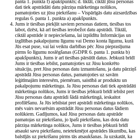
panta 1. punkta f) apakšpunkts; d. tiktāl, ciktāl jūsu personas
dati tiek apstrādāti datu pārziņa mārketinga nolūkos,
pamatojoties uz jūsu piekrišanu – Vispārīgās datu aizsardzības
regulas 6. panta 1. punkta a) apakšpunkts.
Jums ir tiesības piekļūt saviem personas datiem, tiesības tos
labot, dzēst, kā arī tiesības ierobežot datu apstrādi. Tiktāl,
ciktāl apstrāde ir nepieciešama, lai izpildītu Informācijas un
izglītības pakalpojumu līgumu vai Demo konta līgumu, kurā
Jūs esat puse, vai lai veiktu darbības pēc Jūsu pieprasījuma
pirms šo līgumu noslēgšanas (GDPR 6. panta 1. punkta b)
apakšpunkts), Jums ir arī tiesības pārsūtīt datus. Jebkurā brīdī
Jums ir tiesības iebilst, pamatojoties uz Jūsu konkrēto
situāciju, pret Jūsu personas datu izmantošanu, ja datu pārziņš
apstrādā Jūsu personas datus, pamatojoties uz savām
leģitīmajām interesēm, piemēram, saistībā ar produktu un
pakalpojumu mārketingu. Ja Jūsu personas dati tiek apstrādāti
mārketinga nolūkos, Jums ir tiesības jebkurā brīdī iebilst pret
Jūsu personas datu apstrādi šādā mārketingā, ieskaitot
profilēšanu. Ja Jūs iebilstat pret apstrādi mārketinga nolūkos,
mēs vairs nevarēsim apstrādāt Jūsu personas datus šādiem
nolūkiem. Gadījumos, kad Jūsu personas datu apstrāde
pamatojas uz piekrišanu, jo īpaši piekrišanu, kas dota datu
pārziņa mārketinga nolūkos, Jums ir tiesības jebkurā brīdī
atsaukt savu piekrišanu, neietekmējot apstrādes likumību, kas
balstījās uz piekrišanu pirms tās atsaukšanas. Ja uzskatāt, ka