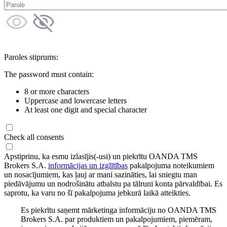
Paroles stiprums:
The password must contain:
8 or more characters
Uppercase and lowercase letters
At least one digit and special character
Check all consents
Apstiprinu, ka esmu izlasījis(-usi) un piekrītu OANDA TMS
Brokers S.A.
informācijas un izglītības
pakalpojuma noteikumiem
un nosacījumiem, kas ļauj ar mani sazināties, lai sniegtu man
piedāvājumu un nodrošinātu atbalstu pa tālruni konta pārvaldībai. Es
saprotu, ka varu no šī pakalpojuma jebkurā laikā atteikties.
Es piekrītu saņemt mārketinga informāciju no OANDA TMS
Brokers S.A. par produktiem un pakalpojumiem, piemēram,