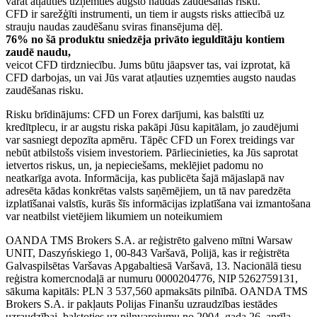
varat atļauties uzņemties augsto naudas zaudēšanas risku.
CFD ir sarežģīti instrumenti, un tiem ir augsts risks attiecībā uz
strauju naudas zaudēšanu sviras finansējuma dēļ.
76% no šā produktu sniedzēja privāto ieguldītāju kontiem
zaudē naudu,
veicot CFD tirdzniecību. Jums būtu jāapsver tas, vai izprotat, kā
CFD darbojas, un vai Jūs varat atļauties uzņemties augsto naudas
zaudēšanas risku.
Risku brīdinājums: CFD un Forex darījumi, kas balstīti uz
kredītplecu, ir ar augstu riska pakāpi Jūsu kapitālam, jo zaudējumi
var sasniegt depozīta apmēru. Tāpēc CFD un Forex treidings var
nebūt atbilstošs visiem investoriem. Pārliecinieties, ka Jūs saprotat
ietvertos riskus, un, ja nepieciešams, meklējiet padomu no
neatkarīga avota. Informācija, kas publicēta šajā mājaslapā nav
adresēta kādas konkrētas valsts saņēmējiem, un tā nav paredzēta
izplatīšanai valstīs, kurās šīs informācijas izplatīšana vai izmantošana
var neatbilst vietējiem likumiem un noteikumiem
OANDA TMS Brokers S.A. ar reģistrēto galveno mītni Warsaw
UNIT, Daszyńskiego 1, 00-843 Varšavā, Polijā, kas ir reģistrēta
Galvaspilsētas Varšavas Apgabaltiesā Varšavā, 13. Nacionālā tiesu
reģistra komercnodaļā ar numuru 0000204776, NIP 5262759131,
sākuma kapitāls: PLN 3 537,560 apmaksāts pilnībā. OANDA TMS
Brokers S.A. ir pakļauts Polijas Finanšu uzraudzības iestādes
uzraudzībai, balstoties uz pilnvarojumu no 2004. gada 26. aprīļa