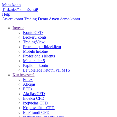
Mans konts
Tirdzniecība tiešsaistē
Help
Atvērt kontu
Trading
Demo
Atvērt demo kontu
Investē
Konto CFD
Brokeru konts
TradingView
Procenti par līdzekļiem
Mobilā lietotne
Profesionāls klients
Meta trader 5
Papildini kontu
Lejupielādē lietotni vai MT5
Kur investēt?
Forex
Akcijas
ETFs
Akcijas CFD
Indeksi CFD
Izejvielas CFD
Kriptovalūtas CFD
ETF fondi CFD