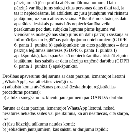
pārziņam kā jūsu profila attēls un tālruņa numurs. Datu
pārziņš var lūgt jums sniegt citus personas datus tikai tad, ja
tas ir nepieciešams, lai atbildētu uz jūsu jautājumu vai risinātu
jautājumu, uz kuru attiecas saziņa. Atkarībā no situācijas datu
apstrādes tiesiskais pamats būs nepieciešamība veikt
pasākumus pēc datu subjekta lūguma pirms līguma vai
vienošanās noslēgšanas starp jums un datu pārziņu saskaņā ar
Informācijas un izglītības pakalpojumu noteikumiem (GDPR
6. panta 1. punkta b) apakšpunkts); un citos gadījumos – datu
pārziņa leģitīmās intereses (GDPR 6. panta 1. punkta f)
apakšpunkts), kas izpaužas kā nepieciešamība atrisināt ziņoto
jautājumu, kas saistīts ar datu pārziņa uzņēmējdarbību (GDPR
6. panta 1. punkta f) apakšpunkts).
Drošības apsvērumu dēļ saruna ar datu pārziņu, izmantojot lietotni
„WhatsApp“, var attiekties vienīgi uz:
a) atbalstu konta atvēršanas procesā (izskaidrojot reģistrācijas
procedūras posmus);
b) atbilžu sniegšanu uz klientu jautājumiem par OANDA darbību.
Saruna ar datu pārziņu, izmantojot WhatsApp lietotni, nekad
nesaturēs nekādas saites vai pielikumus, kā arī neattiecas, cita starpā,
uz:
a) jūsu līdzekļu atlikumu naudas kontā;
b) jebkādiem jautājumiem, kas saistīti ar darījumu izpildi;