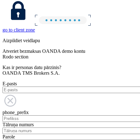
go to client zone
Aizpildiet veidlapu
Atveriet bezmaksas OANDA demo kontu
Rodo section
Kas ir personas datu pārzinis?
OANDA TMS Brokers S.A.
E-pasts
phone_prefix
Tālruņa numurs
Parole