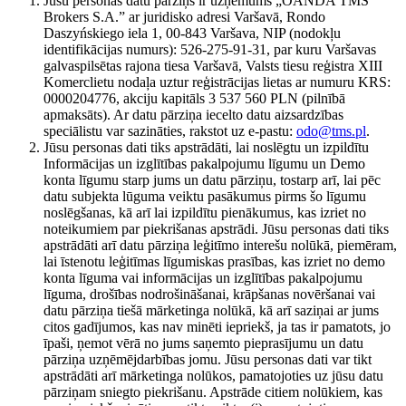
Jūsu personas datu pārziņš ir uzņēmums „OANDA TMS
Brokers S.A.” ar juridisko adresi Varšavā, Rondo
Daszyńskiego iela 1, 00-843 Varšava, NIP (nodokļu
identifikācijas numurs): 526-275-91-31, par kuru Varšavas
galvaspilsētas rajona tiesa Varšavā, Valsts tiesu reģistra XIII
Komerclietu nodaļa uztur reģistrācijas lietas ar numuru KRS:
0000204776, akciju kapitāls 3 537 560 PLN (pilnībā
apmaksāts). Ar datu pārziņa iecelto datu aizsardzības
speciālistu var sazināties, rakstot uz e-pastu:
odo@tms.pl
.
Jūsu personas dati tiks apstrādāti, lai noslēgtu un izpildītu
Informācijas un izglītības pakalpojumu līgumu un Demo
konta līgumu starp jums un datu pārziņu, tostarp arī, lai pēc
datu subjekta lūguma veiktu pasākumus pirms šo līgumu
noslēgšanas, kā arī lai izpildītu pienākumus, kas izriet no
noteikumiem par piekrišanas apstrādi. Jūsu personas dati tiks
apstrādāti arī datu pārziņa leģitīmo interešu nolūkā, piemēram,
lai īstenotu leģitīmas līgumiskas prasības, kas izriet no demo
konta līguma vai informācijas un izglītības pakalpojumu
līguma, drošības nodrošināšanai, krāpšanas novēršanai vai
datu pārziņa tiešā mārketinga nolūkā, kā arī saziņai ar jums
citos gadījumos, kas nav minēti iepriekš, ja tas ir pamatots, jo
īpaši, ņemot vērā no jums saņemto pieprasījumu un datu
pārziņa uzņēmējdarbības jomu. Jūsu personas dati var tikt
apstrādāti arī mārketinga nolūkos, pamatojoties uz jūsu datu
pārziņam sniegto piekrišanu. Apstrāde citiem nolūkiem, kas