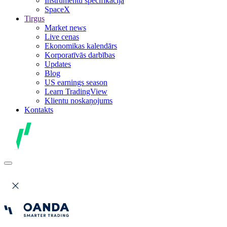
Instrumentu specifikācija
SpaceX
Tirgus
Market news
Live cenas
Ekonomikas kalendārs
Korporatīvās darbības
Updates
Blog
US earnings season
Learn TradingView
Klientu noskaņojums
Kontakts