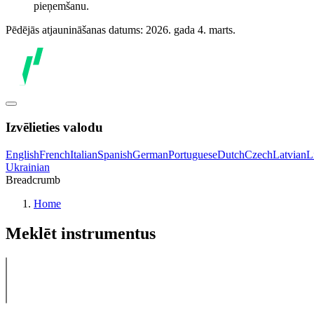
pieņemšanu.
Pēdējās atjaunināšanas datums: 2026. gada 4. marts.
Izvēlieties valodu
English
French
Italian
Spanish
German
Portuguese
Dutch
Czech
Latvian
L
Ukrainian
Breadcrumb
Home
Meklēt instrumentus