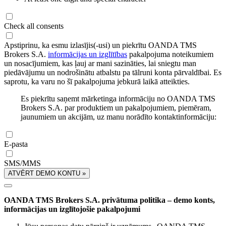
Check all consents
Apstiprinu, ka esmu izlasījis(-usi) un piekrītu OANDA TMS
Brokers S.A.
informācijas un izglītības
pakalpojuma noteikumiem
un nosacījumiem, kas ļauj ar mani sazināties, lai sniegtu man
piedāvājumu un nodrošinātu atbalstu pa tālruni konta pārvaldībai. Es
saprotu, ka varu no šī pakalpojuma jebkurā laikā atteikties.
Es piekrītu saņemt mārketinga informāciju no OANDA TMS
Brokers S.A. par produktiem un pakalpojumiem, piemēram,
jaunumiem un akcijām, uz manu norādīto kontaktinformāciju:
E-pasta
SMS/MMS
ATVĒRT DEMO KONTU »
OANDA TMS Brokers S.A. privātuma politika – demo konts,
informācijas un izglītojošie pakalpojumi