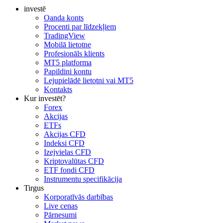
investē
Oanda konts
Procenti par līdzekļiem
TradingView
Mobilā lietotne
Profesionāls klients
MT5 platforma
Papildini kontu
Lejupielādē lietotni vai MT5
Kontakts
Kur investēt?
Forex
Akcijas
ETFs
Akcijas CFD
Indeksi CFD
Izejvielas CFD
Kriptovalūtas CFD
ETF fondi CFD
Instrumentu specifikācija
Tirgus
Korporatīvās darbības
Live cenas
Pārnesumi