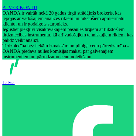
ATVER KONTU
OANDA ir vairāk nekā 20 gadus tirgū strādājošs brokeris, kas
lepojas ar vadošajiem analīzes rīkiem un tūkstošiem apmierinātu
klientu, un ir godalgots starpnieks.
Iegūstiet piekļuvi visaktīvākajiem pasaules tirgiem ar tūkstošiem
tirdzniecības instrumentu, kā arī vadošajiem tehniskajiem rīkiem, kas
palīdz veikt analīzi.
Tirdzniecība bez liekām izmaksām un pilnīga cenu pārredzamība -
OANDA piedāvā nulles komisijas maksu par galvenajiem
instrumentiem un pārredzamu cenu noteikšanu.
Latvia