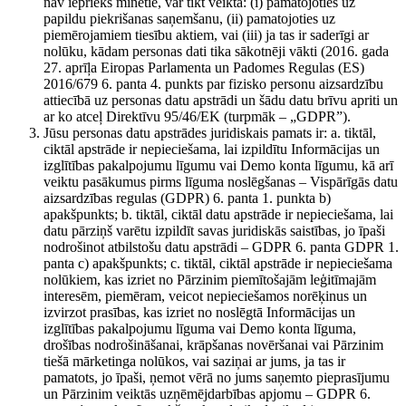
nav iepriekš minētie, var tikt veikta: (i) pamatojoties uz
papildu piekrišanas saņemšanu, (ii) pamatojoties uz
piemērojamiem tiesību aktiem, vai (iii) ja tas ir saderīgi ar
nolūku, kādam personas dati tika sākotnēji vākti (2016. gada
27. aprīļa Eiropas Parlamenta un Padomes Regulas (ES)
2016/679 6. panta 4. punkts par fizisko personu aizsardzību
attiecībā uz personas datu apstrādi un šādu datu brīvu apriti un
ar ko atceļ Direktīvu 95/46/EK (turpmāk – „GDPR”).
Jūsu personas datu apstrādes juridiskais pamats ir: a. tiktāl,
ciktāl apstrāde ir nepieciešama, lai izpildītu Informācijas un
izglītības pakalpojumu līgumu vai Demo konta līgumu, kā arī
veiktu pasākumus pirms līguma noslēgšanas – Vispārīgās datu
aizsardzības regulas (GDPR) 6. panta 1. punkta b)
apakšpunkts; b. tiktāl, ciktāl datu apstrāde ir nepieciešama, lai
datu pārziņš varētu izpildīt savas juridiskās saistības, jo īpaši
nodrošinot atbilstošu datu apstrādi – GDPR 6. panta GDPR 1.
panta c) apakšpunkts; c. tiktāl, ciktāl apstrāde ir nepieciešama
nolūkiem, kas izriet no Pārzinim piemītošajām leģitīmajām
interesēm, piemēram, veicot nepieciešamos norēķinus un
izvirzot prasības, kas izriet no noslēgtā Informācijas un
izglītības pakalpojumu līguma vai Demo konta līguma,
drošības nodrošināšanai, krāpšanas novēršanai vai Pārzinim
tiešā mārketinga nolūkos, vai saziņai ar jums, ja tas ir
pamatots, jo īpaši, ņemot vērā no jums saņemto pieprasījumu
un Pārzinim veiktās uzņēmējdarbības apjomu – GDPR 6.