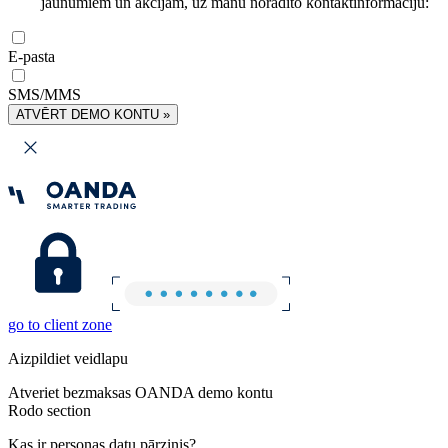
jaunumiem un akcijām, uz manu norādīto kontaktinformāciju:
E-pasta
SMS/MMS
ATVĒRT DEMO KONTU »
go to client zone
Aizpildiet veidlapu
Atveriet bezmaksas OANDA demo kontu
Rodo section
Kas ir personas datu pārzinis?