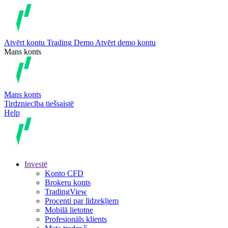
Atvērt kontu
Trading
Demo
Atvērt demo kontu
Mans konts
Mans konts
Tirdzniecība tiešsaistē
Help
Investē
Konto CFD
Brokeru konts
TradingView
Procenti par līdzekļiem
Mobilā lietotne
Profesionāls klients