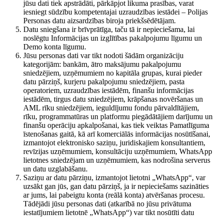
jūsu dati tiek apstrādāti, pārkāpjot likuma prasības, varat
iesniegt sūdzību kompetentajai uzraudzības iestādei – Polijas
Personas datu aizsardzības biroja priekšsēdētājam.
Datu sniegšana ir brīvprātīga, taču tā ir nepieciešama, lai
noslēgtu Informācijas un izglītības pakalpojumu līgumu un
Demo konta līgumu.
Jūsu personas dati var tikt nodoti šādām organizāciju
kategorijām: bankām, ātro maksājumu pakalpojumu
sniedzējiem, uzņēmumiem no kapitāla grupas, kurai pieder
datu pārziņš, kurjeru pakalpojumu sniedzējiem, pasta
operatoriem, uzraudzības iestādēm, finanšu informācijas
iestādēm, tirgus datu sniedzējiem, krāpšanas novēršanas un
AML rīku sniedzējiem, ieguldījumu fondu pārvaldītājiem,
rīku, programmatūras un platformu piegādātājiem darījumu un
finanšu operāciju apkalpošanai, kas tiek veiktas Pamatlīguma
īstenošanas gaitā, kā arī komerciālās informācijas nosūtīšanai,
izmantojot elektronisko saziņu, juridiskajiem konsultantiem,
revīzijas uzņēmumiem, konsultāciju uzņēmumiem, WhatsApp
lietotnes sniedzējam un uzņēmumiem, kas nodrošina serverus
un datu uzglabāšanu.
Saziņu ar datu pārziņu, izmantojot lietotni „WhatsApp“, var
uzsākt gan jūs, gan datu pārziņš, ja ir nepieciešams sazināties
ar jums, lai pabeigtu konta (reālā konta) atvēršanas procesu.
Tādējādi jūsu personas dati (atkarībā no jūsu privātuma
iestatījumiem lietotnē „WhatsApp“) var tikt nosūtīti datu