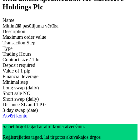
Holdings Plc
Name
Minimālā pasūtījuma vērtība
Description
Maximum order value
Transaction Step
Type
Trading Hours
Contract size / 1 lot
Deposit required
Value of 1 pip
Financial leverage
Minimal step
Long swap (daily)
Short sale
NO
Short swap (daily)
Distance SL and TP
0
3-day swap (date)
Atvērt kontu
Sāciet tirgot tagad ar ātru konta atvēršanu.
Reģistrējieties tagad, lai tirgotos aktīvākajos tirgos