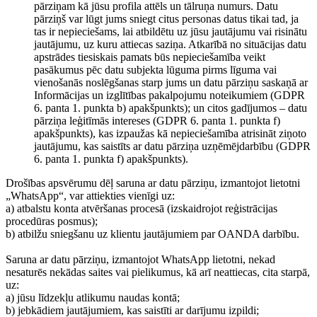
pārziņam kā jūsu profila attēls un tālruņa numurs. Datu
pārziņš var lūgt jums sniegt citus personas datus tikai tad, ja
tas ir nepieciešams, lai atbildētu uz jūsu jautājumu vai risinātu
jautājumu, uz kuru attiecas saziņa. Atkarībā no situācijas datu
apstrādes tiesiskais pamats būs nepieciešamība veikt
pasākumus pēc datu subjekta lūguma pirms līguma vai
vienošanās noslēgšanas starp jums un datu pārziņu saskaņā ar
Informācijas un izglītības pakalpojumu noteikumiem (GDPR
6. panta 1. punkta b) apakšpunkts); un citos gadījumos – datu
pārziņa leģitīmās intereses (GDPR 6. panta 1. punkta f)
apakšpunkts), kas izpaužas kā nepieciešamība atrisināt ziņoto
jautājumu, kas saistīts ar datu pārziņa uzņēmējdarbību (GDPR
6. panta 1. punkta f) apakšpunkts).
Drošības apsvērumu dēļ saruna ar datu pārziņu, izmantojot lietotni
„WhatsApp“, var attiekties vienīgi uz:
a) atbalstu konta atvēršanas procesā (izskaidrojot reģistrācijas
procedūras posmus);
b) atbilžu sniegšanu uz klientu jautājumiem par OANDA darbību.
Saruna ar datu pārziņu, izmantojot WhatsApp lietotni, nekad
nesaturēs nekādas saites vai pielikumus, kā arī neattiecas, cita starpā,
uz:
a) jūsu līdzekļu atlikumu naudas kontā;
b) jebkādiem jautājumiem, kas saistīti ar darījumu izpildi;