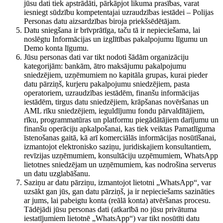
jūsu dati tiek apstrādāti, pārkāpjot likuma prasības, varat
iesniegt sūdzību kompetentajai uzraudzības iestādei – Polijas
Personas datu aizsardzības biroja priekšsēdētājam.
Datu sniegšana ir brīvprātīga, taču tā ir nepieciešama, lai
noslēgtu Informācijas un izglītības pakalpojumu līgumu un
Demo konta līgumu.
Jūsu personas dati var tikt nodoti šādām organizāciju
kategorijām: bankām, ātro maksājumu pakalpojumu
sniedzējiem, uzņēmumiem no kapitāla grupas, kurai pieder
datu pārziņš, kurjeru pakalpojumu sniedzējiem, pasta
operatoriem, uzraudzības iestādēm, finanšu informācijas
iestādēm, tirgus datu sniedzējiem, krāpšanas novēršanas un
AML rīku sniedzējiem, ieguldījumu fondu pārvaldītājiem,
rīku, programmatūras un platformu piegādātājiem darījumu un
finanšu operāciju apkalpošanai, kas tiek veiktas Pamatlīguma
īstenošanas gaitā, kā arī komerciālās informācijas nosūtīšanai,
izmantojot elektronisko saziņu, juridiskajiem konsultantiem,
revīzijas uzņēmumiem, konsultāciju uzņēmumiem, WhatsApp
lietotnes sniedzējam un uzņēmumiem, kas nodrošina serverus
un datu uzglabāšanu.
Saziņu ar datu pārziņu, izmantojot lietotni „WhatsApp“, var
uzsākt gan jūs, gan datu pārziņš, ja ir nepieciešams sazināties
ar jums, lai pabeigtu konta (reālā konta) atvēršanas procesu.
Tādējādi jūsu personas dati (atkarībā no jūsu privātuma
iestatījumiem lietotnē „WhatsApp“) var tikt nosūtīti datu