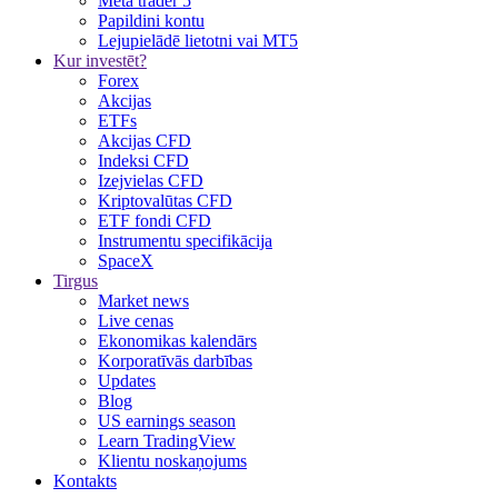
Meta trader 5
Papildini kontu
Lejupielādē lietotni vai MT5
Kur investēt?
Forex
Akcijas
ETFs
Akcijas CFD
Indeksi CFD
Izejvielas CFD
Kriptovalūtas CFD
ETF fondi CFD
Instrumentu specifikācija
SpaceX
Tirgus
Market news
Live cenas
Ekonomikas kalendārs
Korporatīvās darbības
Updates
Blog
US earnings season
Learn TradingView
Klientu noskaņojums
Kontakts