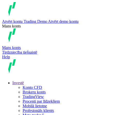
Atvērt kontu
Trading
Demo
Atvērt demo kontu
Mans konts
Mans konts
Tirdzniecība tiešsaistē
Help
Investē
Konto CFD
Brokeru konts
TradingView
Procenti par līdzekļiem
Mobilā lietotne
Profesionāls klients