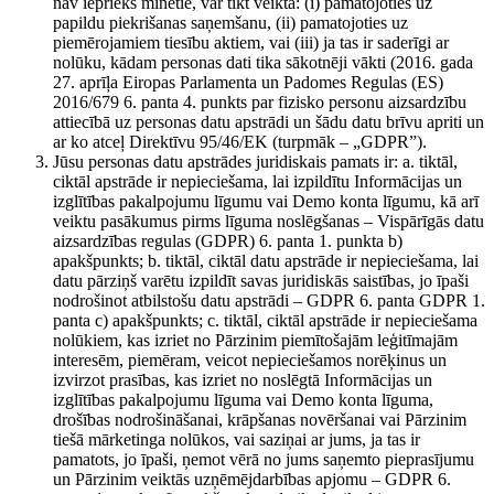
nav iepriekš minētie, var tikt veikta: (i) pamatojoties uz
papildu piekrišanas saņemšanu, (ii) pamatojoties uz
piemērojamiem tiesību aktiem, vai (iii) ja tas ir saderīgi ar
nolūku, kādam personas dati tika sākotnēji vākti (2016. gada
27. aprīļa Eiropas Parlamenta un Padomes Regulas (ES)
2016/679 6. panta 4. punkts par fizisko personu aizsardzību
attiecībā uz personas datu apstrādi un šādu datu brīvu apriti un
ar ko atceļ Direktīvu 95/46/EK (turpmāk – „GDPR”).
Jūsu personas datu apstrādes juridiskais pamats ir: a. tiktāl,
ciktāl apstrāde ir nepieciešama, lai izpildītu Informācijas un
izglītības pakalpojumu līgumu vai Demo konta līgumu, kā arī
veiktu pasākumus pirms līguma noslēgšanas – Vispārīgās datu
aizsardzības regulas (GDPR) 6. panta 1. punkta b)
apakšpunkts; b. tiktāl, ciktāl datu apstrāde ir nepieciešama, lai
datu pārziņš varētu izpildīt savas juridiskās saistības, jo īpaši
nodrošinot atbilstošu datu apstrādi – GDPR 6. panta GDPR 1.
panta c) apakšpunkts; c. tiktāl, ciktāl apstrāde ir nepieciešama
nolūkiem, kas izriet no Pārzinim piemītošajām leģitīmajām
interesēm, piemēram, veicot nepieciešamos norēķinus un
izvirzot prasības, kas izriet no noslēgtā Informācijas un
izglītības pakalpojumu līguma vai Demo konta līguma,
drošības nodrošināšanai, krāpšanas novēršanai vai Pārzinim
tiešā mārketinga nolūkos, vai saziņai ar jums, ja tas ir
pamatots, jo īpaši, ņemot vērā no jums saņemto pieprasījumu
un Pārzinim veiktās uzņēmējdarbības apjomu – GDPR 6.