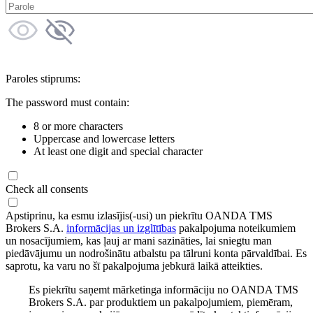
Paroles stiprums:
The password must contain:
8 or more characters
Uppercase and lowercase letters
At least one digit and special character
Check all consents
Apstiprinu, ka esmu izlasījis(-usi) un piekrītu OANDA TMS
Brokers S.A.
informācijas un izglītības
pakalpojuma noteikumiem
un nosacījumiem, kas ļauj ar mani sazināties, lai sniegtu man
piedāvājumu un nodrošinātu atbalstu pa tālruni konta pārvaldībai. Es
saprotu, ka varu no šī pakalpojuma jebkurā laikā atteikties.
Es piekrītu saņemt mārketinga informāciju no OANDA TMS
Brokers S.A. par produktiem un pakalpojumiem, piemēram,