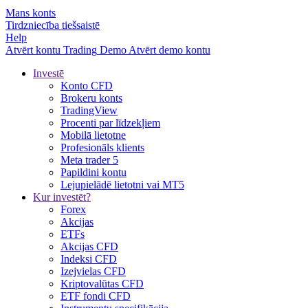
Mans konts
Tirdzniecība tiešsaistē
Help
Atvērt kontu
Trading
Demo
Atvērt demo kontu
Investē
Konto CFD
Brokeru konts
TradingView
Procenti par līdzekļiem
Mobilā lietotne
Profesionāls klients
Meta trader 5
Papildini kontu
Lejupielādē lietotni vai MT5
Kur investēt?
Forex
Akcijas
ETFs
Akcijas CFD
Indeksi CFD
Izejvielas CFD
Kriptovalūtas CFD
ETF fondi CFD