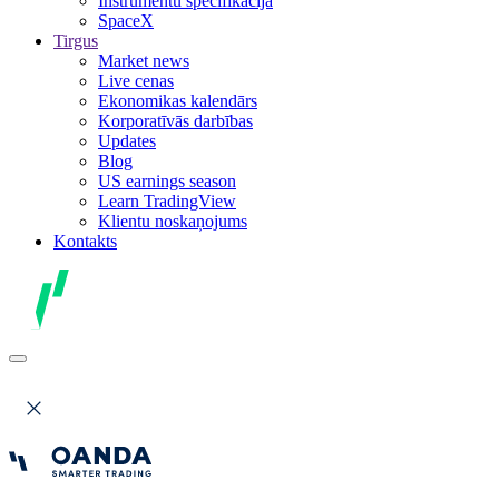
Instrumentu specifikācija
SpaceX
Tirgus
Market news
Live cenas
Ekonomikas kalendārs
Korporatīvās darbības
Updates
Blog
US earnings season
Learn TradingView
Klientu noskaņojums
Kontakts