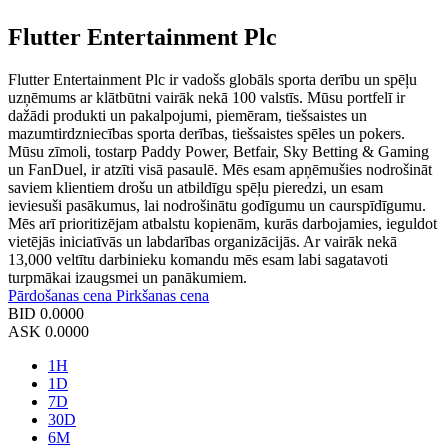
Flutter Entertainment Plc
Flutter Entertainment Plc ir vadošs globāls sporta derību un spēļu
uzņēmums ar klātbūtni vairāk nekā 100 valstīs. Mūsu portfelī ir
dažādi produkti un pakalpojumi, piemēram, tiešsaistes un
mazumtirdzniecības sporta derības, tiešsaistes spēles un pokers.
Mūsu zīmoli, tostarp Paddy Power, Betfair, Sky Betting & Gaming
un FanDuel, ir atzīti visā pasaulē. Mēs esam apņēmušies nodrošināt
saviem klientiem drošu un atbildīgu spēļu pieredzi, un esam
ieviesuši pasākumus, lai nodrošinātu godīgumu un caurspīdīgumu.
Mēs arī prioritizējam atbalstu kopienām, kurās darbojamies, ieguldot
vietējās iniciatīvās un labdarības organizācijās. Ar vairāk nekā
13,000 veltītu darbinieku komandu mēs esam labi sagatavoti
turpmākai izaugsmei un panākumiem.
Pārdošanas cena
Pirkšanas cena
BID
0.0000
ASK
0.0000
1H
1D
7D
30D
6M