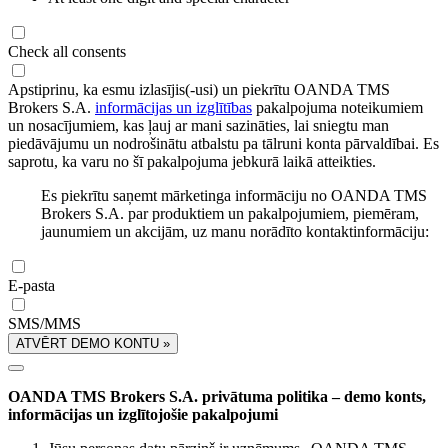
Check all consents
Apstiprinu, ka esmu izlasījis(-usi) un piekrītu OANDA TMS
Brokers S.A.
informācijas un izglītības
pakalpojuma noteikumiem
un nosacījumiem, kas ļauj ar mani sazināties, lai sniegtu man
piedāvājumu un nodrošinātu atbalstu pa tālruni konta pārvaldībai. Es
saprotu, ka varu no šī pakalpojuma jebkurā laikā atteikties.
Es piekrītu saņemt mārketinga informāciju no OANDA TMS
Brokers S.A. par produktiem un pakalpojumiem, piemēram,
jaunumiem un akcijām, uz manu norādīto kontaktinformāciju:
E-pasta
SMS/MMS
ATVĒRT DEMO KONTU »
OANDA TMS Brokers S.A. privātuma politika – demo konts,
informācijas un izglītojošie pakalpojumi