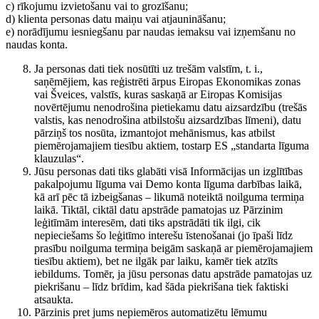
c) rīkojumu izvietošanu vai to grozīšanu;
d) klienta personas datu maiņu vai atjaunināšanu;
e) norādījumu iesniegšanu par naudas iemaksu vai izņemšanu no
naudas konta.
Ja personas dati tiek nosūtīti uz trešām valstīm, t. i.,
saņēmējiem, kas reģistrēti ārpus Eiropas Ekonomikas zonas
vai Šveices, valstīs, kuras saskaņā ar Eiropas Komisijas
novērtējumu nenodrošina pietiekamu datu aizsardzību (trešās
valstis, kas nenodrošina atbilstošu aizsardzības līmeni), datu
pārziņš tos nosūta, izmantojot mehānismus, kas atbilst
piemērojamajiem tiesību aktiem, tostarp ES „standarta līguma
klauzulas“.
Jūsu personas dati tiks glabāti visā Informācijas un izglītības
pakalpojumu līguma vai Demo konta līguma darbības laikā,
kā arī pēc tā izbeigšanas – likumā noteiktā noilguma termiņa
laikā. Tiktāl, ciktāl datu apstrāde pamatojas uz Pārzinim
leģitīmām interesēm, dati tiks apstrādāti tik ilgi, cik
nepieciešams šo leģitīmo interešu īstenošanai (jo īpaši līdz
prasību noilguma termiņa beigām saskaņā ar piemērojamajiem
tiesību aktiem), bet ne ilgāk par laiku, kamēr tiek atzīts
iebildums. Tomēr, ja jūsu personas datu apstrāde pamatojas uz
piekrišanu – līdz brīdim, kad šāda piekrišana tiek faktiski
atsaukta.
Pārzinis pret jums nepiemēros automatizētu lēmumu