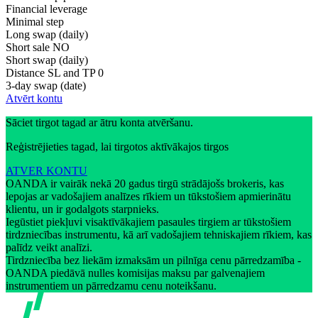
Financial leverage
Minimal step
Long swap (daily)
Short sale
NO
Short swap (daily)
Distance SL and TP
0
3-day swap (date)
Atvērt kontu
Sāciet tirgot tagad ar ātru konta atvēršanu.
Reģistrējieties tagad, lai tirgotos aktīvākajos tirgos
ATVER KONTU
OANDA ir vairāk nekā 20 gadus tirgū strādājošs brokeris, kas
lepojas ar vadošajiem analīzes rīkiem un tūkstošiem apmierinātu
klientu, un ir godalgots starpnieks.
Iegūstiet piekļuvi visaktīvākajiem pasaules tirgiem ar tūkstošiem
tirdzniecības instrumentu, kā arī vadošajiem tehniskajiem rīkiem, kas
palīdz veikt analīzi.
Tirdzniecība bez liekām izmaksām un pilnīga cenu pārredzamība -
OANDA piedāvā nulles komisijas maksu par galvenajiem
instrumentiem un pārredzamu cenu noteikšanu.