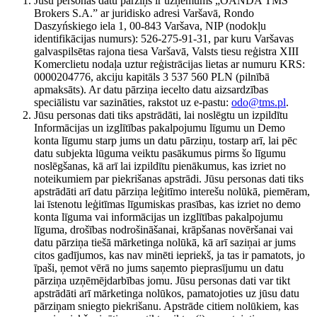
Jūsu personas datu pārziņš ir uzņēmums „OANDA TMS
Brokers S.A.” ar juridisko adresi Varšavā, Rondo
Daszyńskiego iela 1, 00-843 Varšava, NIP (nodokļu
identifikācijas numurs): 526-275-91-31, par kuru Varšavas
galvaspilsētas rajona tiesa Varšavā, Valsts tiesu reģistra XIII
Komerclietu nodaļa uztur reģistrācijas lietas ar numuru KRS:
0000204776, akciju kapitāls 3 537 560 PLN (pilnībā
apmaksāts). Ar datu pārziņa iecelto datu aizsardzības
speciālistu var sazināties, rakstot uz e-pastu:
odo@tms.pl
.
Jūsu personas dati tiks apstrādāti, lai noslēgtu un izpildītu
Informācijas un izglītības pakalpojumu līgumu un Demo
konta līgumu starp jums un datu pārziņu, tostarp arī, lai pēc
datu subjekta lūguma veiktu pasākumus pirms šo līgumu
noslēgšanas, kā arī lai izpildītu pienākumus, kas izriet no
noteikumiem par piekrišanas apstrādi. Jūsu personas dati tiks
apstrādāti arī datu pārziņa leģitīmo interešu nolūkā, piemēram,
lai īstenotu leģitīmas līgumiskas prasības, kas izriet no demo
konta līguma vai informācijas un izglītības pakalpojumu
līguma, drošības nodrošināšanai, krāpšanas novēršanai vai
datu pārziņa tiešā mārketinga nolūkā, kā arī saziņai ar jums
citos gadījumos, kas nav minēti iepriekš, ja tas ir pamatots, jo
īpaši, ņemot vērā no jums saņemto pieprasījumu un datu
pārziņa uzņēmējdarbības jomu. Jūsu personas dati var tikt
apstrādāti arī mārketinga nolūkos, pamatojoties uz jūsu datu
pārziņam sniegto piekrišanu. Apstrāde citiem nolūkiem, kas