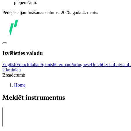
pieņemšanu.
Pēdējās atjaunināšanas datums: 2026. gada 4. marts.
Izvēlieties valodu
English
French
Italian
Spanish
German
Portuguese
Dutch
Czech
Latvian
L
Ukrainian
Breadcrumb
Home
Meklēt instrumentus