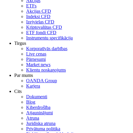
Akcijas
ETFs
Akcijas CFD
Indeksi CFD
Izejvielas CFD
Kriptovalūtas CFD
ETF fondi CFD
Instrumentu specifikācija
Tirgus
Korporatīvās darbības
Live cenas
Pārnesumi
Market news
Klientu noskaņojums
Par mums
OANDA Group
Karjera
Cits
Dokumenti
Blog
Kiberdrošība
Atjauninājumi
Atruna
Juridiska atruna
Privātuma politika