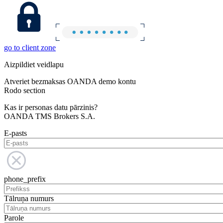
go to client zone
Aizpildiet veidlapu
Atveriet bezmaksas OANDA demo kontu
Rodo section
Kas ir personas datu pārzinis?
OANDA TMS Brokers S.A.
E-pasts
phone_prefix
Tālruņa numurs
Parole