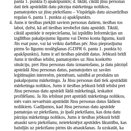
panta 1. punkta f) apakšpunkts; d. tiktāl, ciktāl jūsu personas
dati tiek apstrādāti datu pārziņa mārketinga nolūkos,
pamatojoties uz jūsu piekrišanu – Vispārīgās datu aizsardzības
regulas 6. panta 1. punkta a) apakšpunkts.
Jums ir tiesības piekļūt saviem personas datiem, tiesības tos
labot, dzēst, kā arī tiesības ierobežot datu apstrādi. Tiktāl,
ciktāl apstrāde ir nepieciešama, lai izpildītu Informācijas un
izglītības pakalpojumu līgumu vai Demo konta līgumu, kurā
Jūs esat puse, vai lai veiktu darbības pēc Jūsu pieprasījuma
pirms šo līgumu noslēgšanas (GDPR 6. panta 1. punkta b)
apakšpunkts), Jums ir arī tiesības pārsūtīt datus. Jebkurā brīdī
Jums ir tiesības iebilst, pamatojoties uz Jūsu konkrēto
situāciju, pret Jūsu personas datu izmantošanu, ja datu pārziņš
apstrādā Jūsu personas datus, pamatojoties uz savām
leģitīmajām interesēm, piemēram, saistībā ar produktu un
pakalpojumu mārketingu. Ja Jūsu personas dati tiek apstrādāti
mārketinga nolūkos, Jums ir tiesības jebkurā brīdī iebilst pret
Jūsu personas datu apstrādi šādā mārketingā, ieskaitot
profilēšanu. Ja Jūs iebilstat pret apstrādi mārketinga nolūkos,
mēs vairs nevarēsim apstrādāt Jūsu personas datus šādiem
nolūkiem. Gadījumos, kad Jūsu personas datu apstrāde
pamatojas uz piekrišanu, jo īpaši piekrišanu, kas dota datu
pārziņa mārketinga nolūkos, Jums ir tiesības jebkurā brīdī
atsaukt savu piekrišanu, neietekmējot apstrādes likumību, kas
balstījās uz piekrišanu pirms tās atsaukšanas. Ja uzskatāt, ka