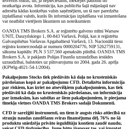
ietvertos riskus, un, ja nepieciešams, meklējiet padomu no
neatkarīga avota. Informācija, kas publicēta šajā mājaslapā nav
adresēta kādas konkrētas valsts saņēmējiem, un tā nav paredzēta
izplatīšanai valstīs, kurās šīs informācijas izplatīšana vai izmantošana
var neatbilst vietējiem likumiem un noteikumiem
OANDA TMS Brokers S.A. ar reģistrēto galveno mītni Warsaw
UNIT, Daszyńskiego 1, 00-843 Varšavā, Polijā, kas ir reģistrēta
Galvaspilsētas Varšavas Apgabaltiesā Varšavā, 13. Nacionālā tiesu
reģistra komercnodaļā ar numuru 0000204776, NIP 5262759131,
sākuma kapitāls: PLN 3 537,560 apmaksāts pilnībā. OANDA TMS
Brokers S.A. ir pakļauts Polijas Finanšu uzraudzības iestādes
uzraudzībai, balstoties uz pilnvarojumu no 2004. gada 26. aprīļa
(KPWig-4021-54-1/2004).
Pakalpojums Stocks tiek piedāvāts kā daļa no krusteniskās
pārdošanas kopā ar pakalpojumu CFD. Detalizēta informācija
par riskiem, kas izriet no atsevišķiem pakalpojumiem, kas tiek
piedāvāti kā daļa no krusteniskās pārdošanas, un informācija
par izmaksām, kas saistītas ar šiem pakalpojumiem, ir pieejama
tīmekļa vietnes OANDA TMS Brokers sadaļā Dokumenti.
CFD ir sarežģīti instrumenti, un tiem ir augsts risks attiecībā uz
strauju naudas zaudēšanu sviras finansējuma dēļ. 76% no šā
produktu sniedzēja privāto ieguldītāju kontiem zaudē naudu,
veicot CFD tirdzniecību. Jums būtu jāapsver tas, vai izprotat,