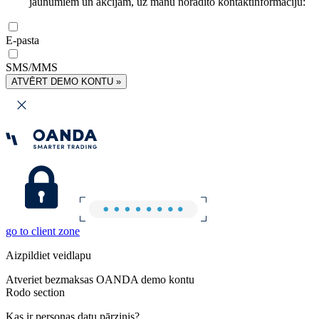
jaunumiem un akcijām, uz manu norādīto kontaktinformāciju:
E-pasta
SMS/MMS
ATVĒRT DEMO KONTU »
go to client zone
Aizpildiet veidlapu
Atveriet bezmaksas OANDA demo kontu
Rodo section
Kas ir personas datu pārzinis?