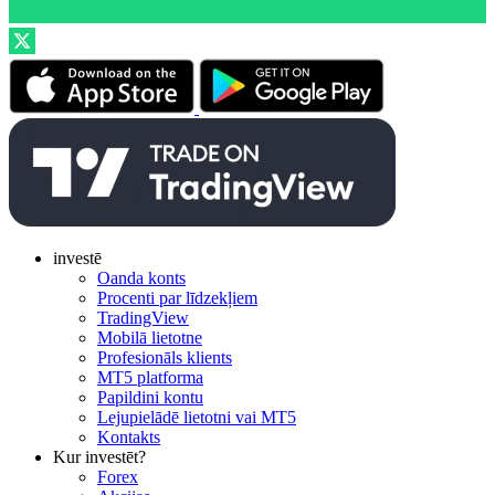
investē
Oanda konts
Procenti par līdzekļiem
TradingView
Mobilā lietotne
Profesionāls klients
MT5 platforma
Papildini kontu
Lejupielādē lietotni vai MT5
Kontakts
Kur investēt?
Forex