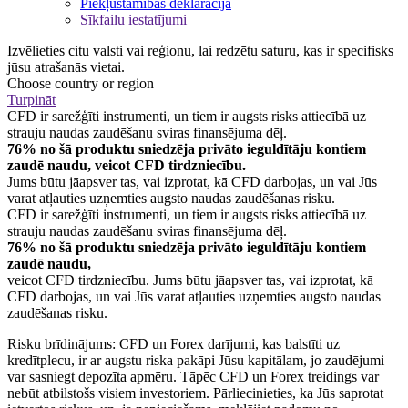
Piekļūstamības deklarācija
Sīkfailu iestatījumi
Izvēlieties citu valsti vai reģionu, lai redzētu saturu, kas ir specifisks
jūsu atrašanās vietai.
Choose country or region
Turpināt
CFD ir sarežģīti instrumenti, un tiem ir augsts risks attiecībā uz
strauju naudas zaudēšanu sviras finansējuma dēļ.
76% no šā produktu sniedzēja privāto ieguldītāju kontiem
zaudē naudu, veicot CFD tirdzniecību.
Jums būtu jāapsver tas, vai izprotat, kā CFD darbojas, un vai Jūs
varat atļauties uzņemties augsto naudas zaudēšanas risku.
CFD ir sarežģīti instrumenti, un tiem ir augsts risks attiecībā uz
strauju naudas zaudēšanu sviras finansējuma dēļ.
76% no šā produktu sniedzēja privāto ieguldītāju kontiem
zaudē naudu,
veicot CFD tirdzniecību. Jums būtu jāapsver tas, vai izprotat, kā
CFD darbojas, un vai Jūs varat atļauties uzņemties augsto naudas
zaudēšanas risku.
Risku brīdinājums: CFD un Forex darījumi, kas balstīti uz
kredītplecu, ir ar augstu riska pakāpi Jūsu kapitālam, jo zaudējumi
var sasniegt depozīta apmēru. Tāpēc CFD un Forex treidings var
nebūt atbilstošs visiem investoriem. Pārliecinieties, ka Jūs saprotat