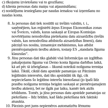
c) rīkojumu izvietošanu vai to grozīšanu;
d) klienta personas datu maiņu vai atjaunināšanu;
e) norādījumu iesniegšanu par naudas iemaksu vai izņemšanu no
naudas konta.
Ja personas dati tiek nosūtīti uz trešām valstīm, t. i.,
saņēmējiem, kas reģistrēti ārpus Eiropas Ekonomikas zonas
vai Šveices, valstīs, kuras saskaņā ar Eiropas Komisijas
novērtējumu nenodrošina pietiekamu datu aizsardzību (trešās
valstis, kas nenodrošina atbilstošu aizsardzības līmeni), datu
pārziņš tos nosūta, izmantojot mehānismus, kas atbilst
piemērojamajiem tiesību aktiem, tostarp ES „standarta līguma
klauzulas“.
Jūsu personas dati tiks glabāti visā Informācijas un izglītības
pakalpojumu līguma vai Demo konta līguma darbības laikā,
kā arī pēc tā izbeigšanas – likumā noteiktā noilguma termiņa
laikā. Tiktāl, ciktāl datu apstrāde pamatojas uz Pārzinim
leģitīmām interesēm, dati tiks apstrādāti tik ilgi, cik
nepieciešams šo leģitīmo interešu īstenošanai (jo īpaši līdz
prasību noilguma termiņa beigām saskaņā ar piemērojamajiem
tiesību aktiem), bet ne ilgāk par laiku, kamēr tiek atzīts
iebildums. Tomēr, ja jūsu personas datu apstrāde pamatojas uz
piekrišanu – līdz brīdim, kad šāda piekrišana tiek faktiski
atsaukta.
Pārzinis pret jums nepiemēros automatizētu lēmumu