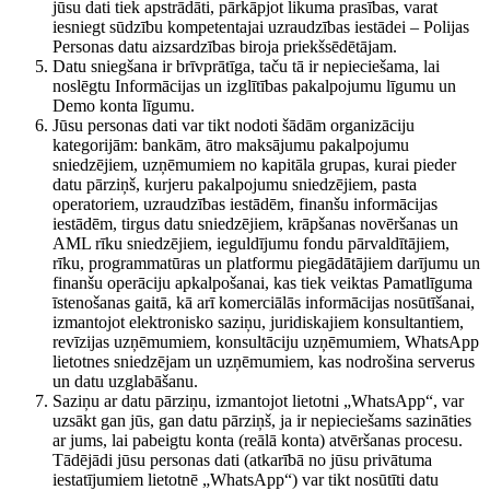
jūsu dati tiek apstrādāti, pārkāpjot likuma prasības, varat
iesniegt sūdzību kompetentajai uzraudzības iestādei – Polijas
Personas datu aizsardzības biroja priekšsēdētājam.
Datu sniegšana ir brīvprātīga, taču tā ir nepieciešama, lai
noslēgtu Informācijas un izglītības pakalpojumu līgumu un
Demo konta līgumu.
Jūsu personas dati var tikt nodoti šādām organizāciju
kategorijām: bankām, ātro maksājumu pakalpojumu
sniedzējiem, uzņēmumiem no kapitāla grupas, kurai pieder
datu pārziņš, kurjeru pakalpojumu sniedzējiem, pasta
operatoriem, uzraudzības iestādēm, finanšu informācijas
iestādēm, tirgus datu sniedzējiem, krāpšanas novēršanas un
AML rīku sniedzējiem, ieguldījumu fondu pārvaldītājiem,
rīku, programmatūras un platformu piegādātājiem darījumu un
finanšu operāciju apkalpošanai, kas tiek veiktas Pamatlīguma
īstenošanas gaitā, kā arī komerciālās informācijas nosūtīšanai,
izmantojot elektronisko saziņu, juridiskajiem konsultantiem,
revīzijas uzņēmumiem, konsultāciju uzņēmumiem, WhatsApp
lietotnes sniedzējam un uzņēmumiem, kas nodrošina serverus
un datu uzglabāšanu.
Saziņu ar datu pārziņu, izmantojot lietotni „WhatsApp“, var
uzsākt gan jūs, gan datu pārziņš, ja ir nepieciešams sazināties
ar jums, lai pabeigtu konta (reālā konta) atvēršanas procesu.
Tādējādi jūsu personas dati (atkarībā no jūsu privātuma
iestatījumiem lietotnē „WhatsApp“) var tikt nosūtīti datu