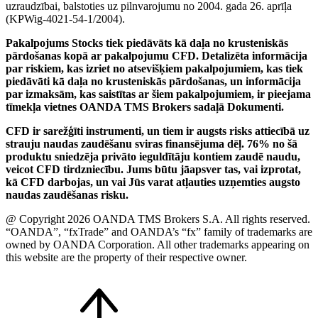
uzraudzībai, balstoties uz pilnvarojumu no 2004. gada 26. aprīļa
(KPWig-4021-54-1/2004).
Pakalpojums Stocks tiek piedāvāts kā daļa no krusteniskās
pārdošanas kopā ar pakalpojumu CFD. Detalizēta informācija
par riskiem, kas izriet no atsevišķiem pakalpojumiem, kas tiek
piedāvāti kā daļa no krusteniskās pārdošanas, un informācija
par izmaksām, kas saistītas ar šiem pakalpojumiem, ir pieejama
tīmekļa vietnes OANDA TMS Brokers sadaļā Dokumenti.
CFD ir sarežģīti instrumenti, un tiem ir augsts risks attiecībā uz
strauju naudas zaudēšanu sviras finansējuma dēļ. 76% no šā
produktu sniedzēja privāto ieguldītāju kontiem zaudē naudu,
veicot CFD tirdzniecību. Jums būtu jāapsver tas, vai izprotat,
kā CFD darbojas, un vai Jūs varat atļauties uzņemties augsto
naudas zaudēšanas risku.
@ Copyright 2026 OANDA TMS Brokers S.A. All rights reserved.
“OANDA”, “fxTrade” and OANDA’s “fx” family of trademarks are
owned by OANDA Corporation. All other trademarks appearing on
this website are the property of their respective owner.