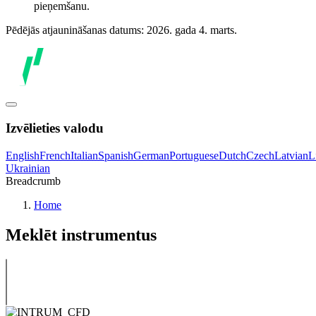
pieņemšanu.
Pēdējās atjaunināšanas datums: 2026. gada 4. marts.
Izvēlieties valodu
English
French
Italian
Spanish
German
Portuguese
Dutch
Czech
Latvian
L
Ukrainian
Breadcrumb
Home
Meklēt instrumentus