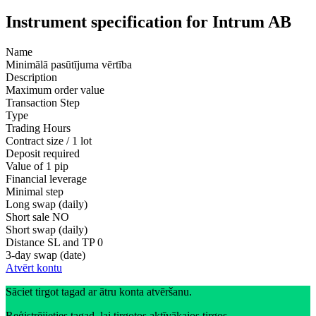
Instrument specification for Intrum AB
Name
Minimālā pasūtījuma vērtība
Description
Maximum order value
Transaction Step
Type
Trading Hours
Contract size / 1 lot
Deposit required
Value of 1 pip
Financial leverage
Minimal step
Long swap (daily)
Short sale
NO
Short swap (daily)
Distance SL and TP
0
3-day swap (date)
Atvērt kontu
Sāciet tirgot tagad ar ātru konta atvēršanu.
Reģistrējieties tagad, lai tirgotos aktīvākajos tirgos