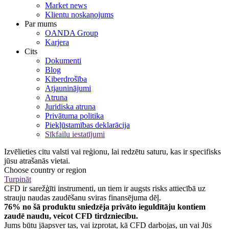
Market news
Klientu noskaņojums
Par mums
OANDA Group
Karjera
Cits
Dokumenti
Blog
Kiberdrošība
Atjauninājumi
Atruna
Juridiska atruna
Privātuma politika
Piekļūstamības deklarācija
Sīkfailu iestatījumi
Izvēlieties citu valsti vai reģionu, lai redzētu saturu, kas ir specifisks
jūsu atrašanās vietai.
Choose country or region
Turpināt
CFD ir sarežģīti instrumenti, un tiem ir augsts risks attiecībā uz
strauju naudas zaudēšanu sviras finansējuma dēļ.
76% no šā produktu sniedzēja privāto ieguldītāju kontiem
zaudē naudu, veicot CFD tirdzniecību.
Jums būtu jāapsver tas, vai izprotat, kā CFD darbojas, un vai Jūs