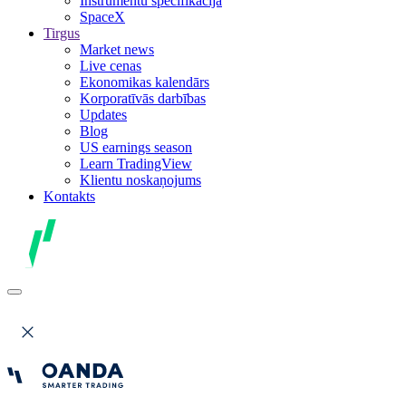
Instrumentu specifikācija
SpaceX
Tirgus
Market news
Live cenas
Ekonomikas kalendārs
Korporatīvās darbības
Updates
Blog
US earnings season
Learn TradingView
Klientu noskaņojums
Kontakts