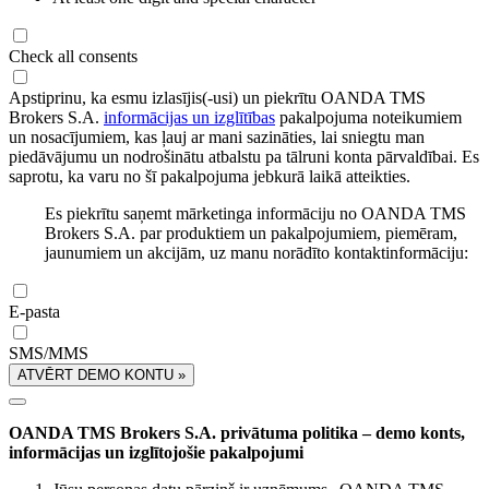
Check all consents
Apstiprinu, ka esmu izlasījis(-usi) un piekrītu OANDA TMS
Brokers S.A.
informācijas un izglītības
pakalpojuma noteikumiem
un nosacījumiem, kas ļauj ar mani sazināties, lai sniegtu man
piedāvājumu un nodrošinātu atbalstu pa tālruni konta pārvaldībai. Es
saprotu, ka varu no šī pakalpojuma jebkurā laikā atteikties.
Es piekrītu saņemt mārketinga informāciju no OANDA TMS
Brokers S.A. par produktiem un pakalpojumiem, piemēram,
jaunumiem un akcijām, uz manu norādīto kontaktinformāciju:
E-pasta
SMS/MMS
ATVĒRT DEMO KONTU »
OANDA TMS Brokers S.A. privātuma politika – demo konts,
informācijas un izglītojošie pakalpojumi