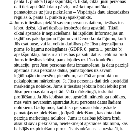
panta 1. punkta f) apakšpunkts; d. tiktāl, ciktāl jūsu personas
dati tiek apstrādāti datu pārziņa mārketinga nolūkos,
pamatojoties uz jūsu piekrišanu – Vispārīgās datu aizsardzības
regulas 6. panta 1. punkta a) apakšpunkts.
Jums ir tiesības piekļūt saviem personas datiem, tiesības tos
labot, dzēst, kā arī tiesības ierobežot datu apstrādi. Tiktāl,
ciktāl apstrāde ir nepieciešama, lai izpildītu Informācijas un
izglītības pakalpojumu līgumu vai Demo konta līgumu, kurā
Jūs esat puse, vai lai veiktu darbības pēc Jūsu pieprasījuma
pirms šo līgumu noslēgšanas (GDPR 6. panta 1. punkta b)
apakšpunkts), Jums ir arī tiesības pārsūtīt datus. Jebkurā brīdī
Jums ir tiesības iebilst, pamatojoties uz Jūsu konkrēto
situāciju, pret Jūsu personas datu izmantošanu, ja datu pārziņš
apstrādā Jūsu personas datus, pamatojoties uz savām
leģitīmajām interesēm, piemēram, saistībā ar produktu un
pakalpojumu mārketingu. Ja Jūsu personas dati tiek apstrādāti
mārketinga nolūkos, Jums ir tiesības jebkurā brīdī iebilst pret
Jūsu personas datu apstrādi šādā mārketingā, ieskaitot
profilēšanu. Ja Jūs iebilstat pret apstrādi mārketinga nolūkos,
mēs vairs nevarēsim apstrādāt Jūsu personas datus šādiem
nolūkiem. Gadījumos, kad Jūsu personas datu apstrāde
pamatojas uz piekrišanu, jo īpaši piekrišanu, kas dota datu
pārziņa mārketinga nolūkos, Jums ir tiesības jebkurā brīdī
atsaukt savu piekrišanu, neietekmējot apstrādes likumību, kas
balstījās uz piekrišanu pirms tās atsaukšanas. Ja uzskatāt, ka