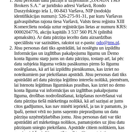
Jūsu personas datu pārziņš ir uzņēmums „OANDA TMS
Brokers S.A.” ar juridisko adresi Varšavā, Rondo
Daszyńskiego iela 1, 00-843 Varšava, NIP (nodokļu
identifikācijas numurs): 526-275-91-31, par kuru Varšavas
galvaspilsētas rajona tiesa Varšavā, Valsts tiesu reģistra XIII
Komerclietu nodaļa uztur reģistrācijas lietas ar numuru KRS:
0000204776, akciju kapitāls 3 537 560 PLN (pilnībā
apmaksāts). Ar datu pārziņa iecelto datu aizsardzības
speciālistu var sazināties, rakstot uz e-pastu:
odo@tms.pl
.
Jūsu personas dati tiks apstrādāti, lai noslēgtu un izpildītu
Informācijas un izglītības pakalpojumu līgumu un Demo
konta līgumu starp jums un datu pārziņu, tostarp arī, lai pēc
datu subjekta lūguma veiktu pasākumus pirms šo līgumu
noslēgšanas, kā arī lai izpildītu pienākumus, kas izriet no
noteikumiem par piekrišanas apstrādi. Jūsu personas dati tiks
apstrādāti arī datu pārziņa leģitīmo interešu nolūkā, piemēram,
lai īstenotu leģitīmas līgumiskas prasības, kas izriet no demo
konta līguma vai informācijas un izglītības pakalpojumu
līguma, drošības nodrošināšanai, krāpšanas novēršanai vai
datu pārziņa tiešā mārketinga nolūkā, kā arī saziņai ar jums
citos gadījumos, kas nav minēti iepriekš, ja tas ir pamatots, jo
īpaši, ņemot vērā no jums saņemto pieprasījumu un datu
pārziņa uzņēmējdarbības jomu. Jūsu personas dati var tikt
apstrādāti arī mārketinga nolūkos, pamatojoties uz jūsu datu
pārziņam sniegto piekrišanu. Apstrāde citiem nolūkiem, kas