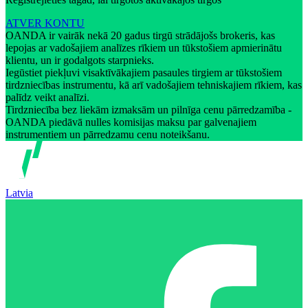
ATVER KONTU
OANDA ir vairāk nekā 20 gadus tirgū strādājošs brokeris, kas
lepojas ar vadošajiem analīzes rīkiem un tūkstošiem apmierinātu
klientu, un ir godalgots starpnieks.
Iegūstiet piekļuvi visaktīvākajiem pasaules tirgiem ar tūkstošiem
tirdzniecības instrumentu, kā arī vadošajiem tehniskajiem rīkiem, kas
palīdz veikt analīzi.
Tirdzniecība bez liekām izmaksām un pilnīga cenu pārredzamība -
OANDA piedāvā nulles komisijas maksu par galvenajiem
instrumentiem un pārredzamu cenu noteikšanu.
Latvia