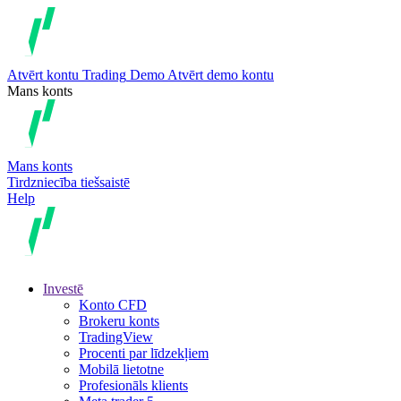
Atvērt kontu
Trading
Demo
Atvērt demo kontu
Mans konts
Mans konts
Tirdzniecība tiešsaistē
Help
Investē
Konto CFD
Brokeru konts
TradingView
Procenti par līdzekļiem
Mobilā lietotne
Profesionāls klients