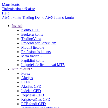
Mans konts
Tirdzniecība tiešsaistē
Help
Atvērt kontu
Trading
Demo
Atvērt demo kontu
Investē
Konto CFD
Brokeru konts
TradingView
Procenti par līdzekļiem
Mobilā lietotne
Profesionāls klients
Meta trader 5
Papildini kontu
Lejupielādē lietotni vai MT5
Kur investēt?
Forex
Akcijas
ETFs
Akcijas CFD
Indeksi CFD
Izejvielas CFD
Kriptovalūtas CFD
ETF fondi CFD