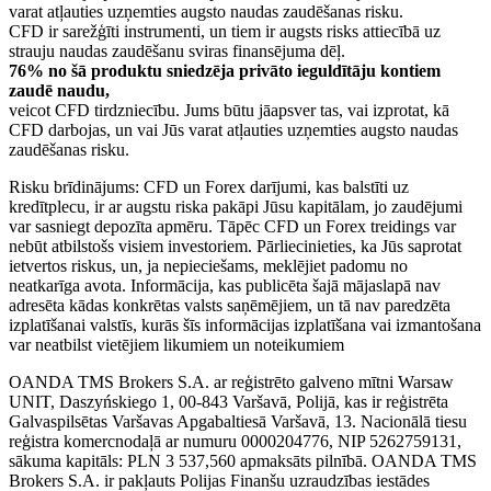
varat atļauties uzņemties augsto naudas zaudēšanas risku.
CFD ir sarežģīti instrumenti, un tiem ir augsts risks attiecībā uz
strauju naudas zaudēšanu sviras finansējuma dēļ.
76% no šā produktu sniedzēja privāto ieguldītāju kontiem
zaudē naudu,
veicot CFD tirdzniecību. Jums būtu jāapsver tas, vai izprotat, kā
CFD darbojas, un vai Jūs varat atļauties uzņemties augsto naudas
zaudēšanas risku.
Risku brīdinājums: CFD un Forex darījumi, kas balstīti uz
kredītplecu, ir ar augstu riska pakāpi Jūsu kapitālam, jo zaudējumi
var sasniegt depozīta apmēru. Tāpēc CFD un Forex treidings var
nebūt atbilstošs visiem investoriem. Pārliecinieties, ka Jūs saprotat
ietvertos riskus, un, ja nepieciešams, meklējiet padomu no
neatkarīga avota. Informācija, kas publicēta šajā mājaslapā nav
adresēta kādas konkrētas valsts saņēmējiem, un tā nav paredzēta
izplatīšanai valstīs, kurās šīs informācijas izplatīšana vai izmantošana
var neatbilst vietējiem likumiem un noteikumiem
OANDA TMS Brokers S.A. ar reģistrēto galveno mītni Warsaw
UNIT, Daszyńskiego 1, 00-843 Varšavā, Polijā, kas ir reģistrēta
Galvaspilsētas Varšavas Apgabaltiesā Varšavā, 13. Nacionālā tiesu
reģistra komercnodaļā ar numuru 0000204776, NIP 5262759131,
sākuma kapitāls: PLN 3 537,560 apmaksāts pilnībā. OANDA TMS
Brokers S.A. ir pakļauts Polijas Finanšu uzraudzības iestādes