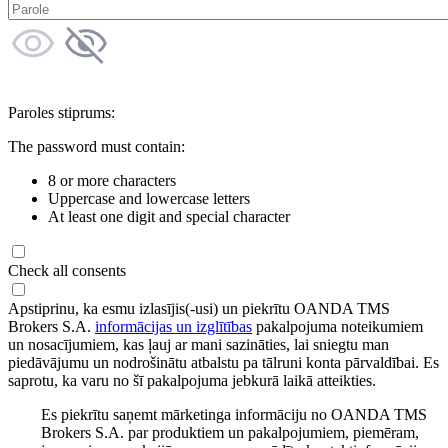
Paroles stiprums:
The password must contain:
8 or more characters
Uppercase and lowercase letters
At least one digit and special character
Check all consents
Apstiprinu, ka esmu izlasījis(-usi) un piekrītu OANDA TMS
Brokers S.A.
informācijas un izglītības
pakalpojuma noteikumiem
un nosacījumiem, kas ļauj ar mani sazināties, lai sniegtu man
piedāvājumu un nodrošinātu atbalstu pa tālruni konta pārvaldībai. Es
saprotu, ka varu no šī pakalpojuma jebkurā laikā atteikties.
Es piekrītu saņemt mārketinga informāciju no OANDA TMS
Brokers S.A. par produktiem un pakalpojumiem, piemēram,