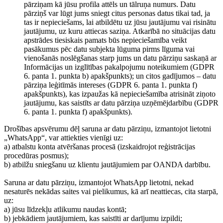
pārziņam kā jūsu profila attēls un tālruņa numurs. Datu
pārziņš var lūgt jums sniegt citus personas datus tikai tad, ja
tas ir nepieciešams, lai atbildētu uz jūsu jautājumu vai risinātu
jautājumu, uz kuru attiecas saziņa. Atkarībā no situācijas datu
apstrādes tiesiskais pamats būs nepieciešamība veikt
pasākumus pēc datu subjekta lūguma pirms līguma vai
vienošanās noslēgšanas starp jums un datu pārziņu saskaņā ar
Informācijas un izglītības pakalpojumu noteikumiem (GDPR
6. panta 1. punkta b) apakšpunkts); un citos gadījumos – datu
pārziņa leģitīmās intereses (GDPR 6. panta 1. punkta f)
apakšpunkts), kas izpaužas kā nepieciešamība atrisināt ziņoto
jautājumu, kas saistīts ar datu pārziņa uzņēmējdarbību (GDPR
6. panta 1. punkta f) apakšpunkts).
Drošības apsvērumu dēļ saruna ar datu pārziņu, izmantojot lietotni
„WhatsApp“, var attiekties vienīgi uz:
a) atbalstu konta atvēršanas procesā (izskaidrojot reģistrācijas
procedūras posmus);
b) atbilžu sniegšanu uz klientu jautājumiem par OANDA darbību.
Saruna ar datu pārziņu, izmantojot WhatsApp lietotni, nekad
nesaturēs nekādas saites vai pielikumus, kā arī neattiecas, cita starpā,
uz:
a) jūsu līdzekļu atlikumu naudas kontā;
b) jebkādiem jautājumiem, kas saistīti ar darījumu izpildi;