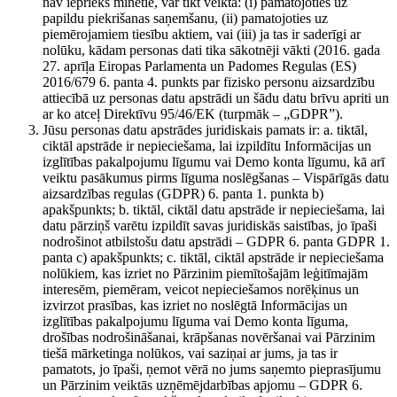
nav iepriekš minētie, var tikt veikta: (i) pamatojoties uz
papildu piekrišanas saņemšanu, (ii) pamatojoties uz
piemērojamiem tiesību aktiem, vai (iii) ja tas ir saderīgi ar
nolūku, kādam personas dati tika sākotnēji vākti (2016. gada
27. aprīļa Eiropas Parlamenta un Padomes Regulas (ES)
2016/679 6. panta 4. punkts par fizisko personu aizsardzību
attiecībā uz personas datu apstrādi un šādu datu brīvu apriti un
ar ko atceļ Direktīvu 95/46/EK (turpmāk – „GDPR”).
Jūsu personas datu apstrādes juridiskais pamats ir: a. tiktāl,
ciktāl apstrāde ir nepieciešama, lai izpildītu Informācijas un
izglītības pakalpojumu līgumu vai Demo konta līgumu, kā arī
veiktu pasākumus pirms līguma noslēgšanas – Vispārīgās datu
aizsardzības regulas (GDPR) 6. panta 1. punkta b)
apakšpunkts; b. tiktāl, ciktāl datu apstrāde ir nepieciešama, lai
datu pārziņš varētu izpildīt savas juridiskās saistības, jo īpaši
nodrošinot atbilstošu datu apstrādi – GDPR 6. panta GDPR 1.
panta c) apakšpunkts; c. tiktāl, ciktāl apstrāde ir nepieciešama
nolūkiem, kas izriet no Pārzinim piemītošajām leģitīmajām
interesēm, piemēram, veicot nepieciešamos norēķinus un
izvirzot prasības, kas izriet no noslēgtā Informācijas un
izglītības pakalpojumu līguma vai Demo konta līguma,
drošības nodrošināšanai, krāpšanas novēršanai vai Pārzinim
tiešā mārketinga nolūkos, vai saziņai ar jums, ja tas ir
pamatots, jo īpaši, ņemot vērā no jums saņemto pieprasījumu
un Pārzinim veiktās uzņēmējdarbības apjomu – GDPR 6.