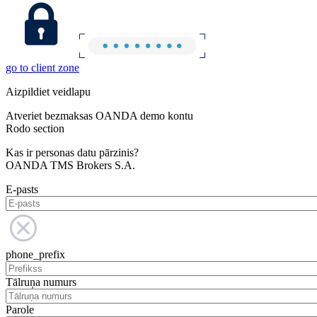
go to client zone
Aizpildiet veidlapu
Atveriet bezmaksas OANDA demo kontu
Rodo section
Kas ir personas datu pārzinis?
OANDA TMS Brokers S.A.
E-pasts
phone_prefix
Tālruņa numurs
Parole