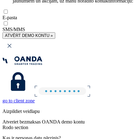
jaunumiem un akcijām, uz manu norādīto kontaktinformāciju:
E-pasta
SMS/MMS
ATVĒRT DEMO KONTU »
go to client zone
Aizpildiet veidlapu
Atveriet bezmaksas OANDA demo kontu
Rodo section
Kas ir personas datu pārzinis?