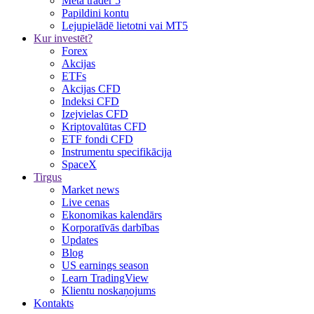
Meta trader 5
Papildini kontu
Lejupielādē lietotni vai MT5
Kur investēt?
Forex
Akcijas
ETFs
Akcijas CFD
Indeksi CFD
Izejvielas CFD
Kriptovalūtas CFD
ETF fondi CFD
Instrumentu specifikācija
SpaceX
Tirgus
Market news
Live cenas
Ekonomikas kalendārs
Korporatīvās darbības
Updates
Blog
US earnings season
Learn TradingView
Klientu noskaņojums
Kontakts