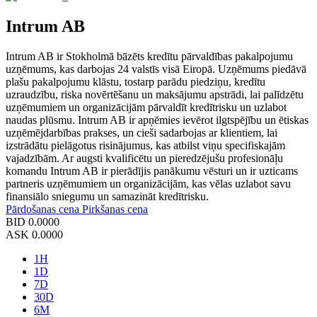
Intrum AB
Intrum AB ir Stokholmā bāzēts kredītu pārvaldības pakalpojumu
uzņēmums, kas darbojas 24 valstīs visā Eiropā. Uzņēmums piedāvā
plašu pakalpojumu klāstu, tostarp parādu piedziņu, kredītu
uzraudzību, riska novērtēšanu un maksājumu apstrādi, lai palīdzētu
uzņēmumiem un organizācijām pārvaldīt kredītrisku un uzlabot
naudas plūsmu. Intrum AB ir apņēmies ievērot ilgtspējību un ētiskas
uzņēmējdarbības prakses, un cieši sadarbojas ar klientiem, lai
izstrādātu pielāgotus risinājumus, kas atbilst viņu specifiskajām
vajadzībām. Ar augsti kvalificētu un pieredzējušu profesionāļu
komandu Intrum AB ir pierādījis panākumu vēsturi un ir uzticams
partneris uzņēmumiem un organizācijām, kas vēlas uzlabot savu
finansiālo sniegumu un samazināt kredītrisku.
Pārdošanas cena
Pirkšanas cena
BID
0.0000
ASK
0.0000
1H
1D
7D
30D
6M