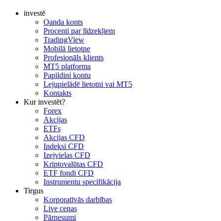
investē
Oanda konts
Procenti par līdzekļiem
TradingView
Mobilā lietotne
Profesionāls klients
MT5 platforma
Papildini kontu
Lejupielādē lietotni vai MT5
Kontakts
Kur investēt?
Forex
Akcijas
ETFs
Akcijas CFD
Indeksi CFD
Izejvielas CFD
Kriptovalūtas CFD
ETF fondi CFD
Instrumentu specifikācija
Tirgus
Korporatīvās darbības
Live cenas
Pārnesumi