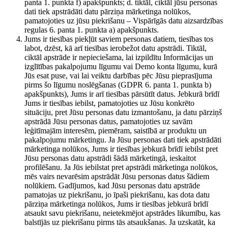
panta 1. punkta f) apakšpunkts; d. tiktāl, ciktāl jūsu personas
dati tiek apstrādāti datu pārziņa mārketinga nolūkos,
pamatojoties uz jūsu piekrišanu – Vispārīgās datu aizsardzības
regulas 6. panta 1. punkta a) apakšpunkts.
Jums ir tiesības piekļūt saviem personas datiem, tiesības tos
labot, dzēst, kā arī tiesības ierobežot datu apstrādi. Tiktāl,
ciktāl apstrāde ir nepieciešama, lai izpildītu Informācijas un
izglītības pakalpojumu līgumu vai Demo konta līgumu, kurā
Jūs esat puse, vai lai veiktu darbības pēc Jūsu pieprasījuma
pirms šo līgumu noslēgšanas (GDPR 6. panta 1. punkta b)
apakšpunkts), Jums ir arī tiesības pārsūtīt datus. Jebkurā brīdī
Jums ir tiesības iebilst, pamatojoties uz Jūsu konkrēto
situāciju, pret Jūsu personas datu izmantošanu, ja datu pārziņš
apstrādā Jūsu personas datus, pamatojoties uz savām
leģitīmajām interesēm, piemēram, saistībā ar produktu un
pakalpojumu mārketingu. Ja Jūsu personas dati tiek apstrādāti
mārketinga nolūkos, Jums ir tiesības jebkurā brīdī iebilst pret
Jūsu personas datu apstrādi šādā mārketingā, ieskaitot
profilēšanu. Ja Jūs iebilstat pret apstrādi mārketinga nolūkos,
mēs vairs nevarēsim apstrādāt Jūsu personas datus šādiem
nolūkiem. Gadījumos, kad Jūsu personas datu apstrāde
pamatojas uz piekrišanu, jo īpaši piekrišanu, kas dota datu
pārziņa mārketinga nolūkos, Jums ir tiesības jebkurā brīdī
atsaukt savu piekrišanu, neietekmējot apstrādes likumību, kas
balstījās uz piekrišanu pirms tās atsaukšanas. Ja uzskatāt, ka