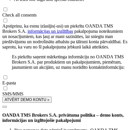
Check all consents
Apstiprinu, ka esmu izlasījis(-usi) un piekrītu OANDA TMS
Brokers S.A.
informācijas un izglītības
pakalpojuma noteikumiem
un nosacījumiem, kas ļauj ar mani sazināties, lai sniegtu man
piedāvājumu un nodrošinātu atbalstu pa tālruni konta pārvaldībai. Es
saprotu, ka varu no šī pakalpojuma jebkurā laikā atteikties.
Es piekrītu saņemt mārketinga informāciju no OANDA TMS
Brokers S.A. par produktiem un pakalpojumiem, piemēram,
jaunumiem un akcijām, uz manu norādīto kontaktinformāciju:
E-pasta
SMS/MMS
ATVĒRT DEMO KONTU »
OANDA TMS Brokers S.A. privātuma politika – demo konts,
informācijas un izglītojošie pakalpojumi