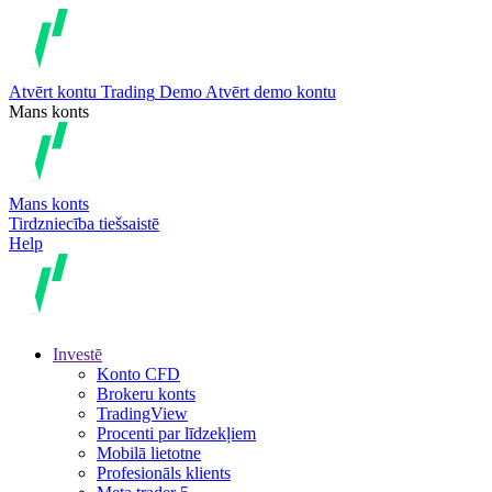
Atvērt kontu
Trading
Demo
Atvērt demo kontu
Mans konts
Mans konts
Tirdzniecība tiešsaistē
Help
Investē
Konto CFD
Brokeru konts
TradingView
Procenti par līdzekļiem
Mobilā lietotne
Profesionāls klients