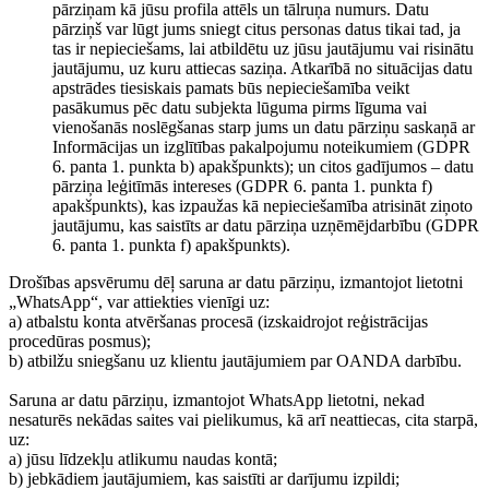
pārziņam kā jūsu profila attēls un tālruņa numurs. Datu
pārziņš var lūgt jums sniegt citus personas datus tikai tad, ja
tas ir nepieciešams, lai atbildētu uz jūsu jautājumu vai risinātu
jautājumu, uz kuru attiecas saziņa. Atkarībā no situācijas datu
apstrādes tiesiskais pamats būs nepieciešamība veikt
pasākumus pēc datu subjekta lūguma pirms līguma vai
vienošanās noslēgšanas starp jums un datu pārziņu saskaņā ar
Informācijas un izglītības pakalpojumu noteikumiem (GDPR
6. panta 1. punkta b) apakšpunkts); un citos gadījumos – datu
pārziņa leģitīmās intereses (GDPR 6. panta 1. punkta f)
apakšpunkts), kas izpaužas kā nepieciešamība atrisināt ziņoto
jautājumu, kas saistīts ar datu pārziņa uzņēmējdarbību (GDPR
6. panta 1. punkta f) apakšpunkts).
Drošības apsvērumu dēļ saruna ar datu pārziņu, izmantojot lietotni
„WhatsApp“, var attiekties vienīgi uz:
a) atbalstu konta atvēršanas procesā (izskaidrojot reģistrācijas
procedūras posmus);
b) atbilžu sniegšanu uz klientu jautājumiem par OANDA darbību.
Saruna ar datu pārziņu, izmantojot WhatsApp lietotni, nekad
nesaturēs nekādas saites vai pielikumus, kā arī neattiecas, cita starpā,
uz:
a) jūsu līdzekļu atlikumu naudas kontā;
b) jebkādiem jautājumiem, kas saistīti ar darījumu izpildi;