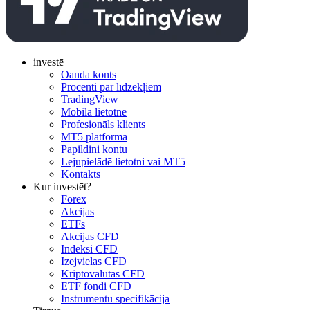
investē
Oanda konts
Procenti par līdzekļiem
TradingView
Mobilā lietotne
Profesionāls klients
MT5 platforma
Papildini kontu
Lejupielādē lietotni vai MT5
Kontakts
Kur investēt?
Forex
Akcijas
ETFs
Akcijas CFD
Indeksi CFD
Izejvielas CFD
Kriptovalūtas CFD
ETF fondi CFD
Instrumentu specifikācija