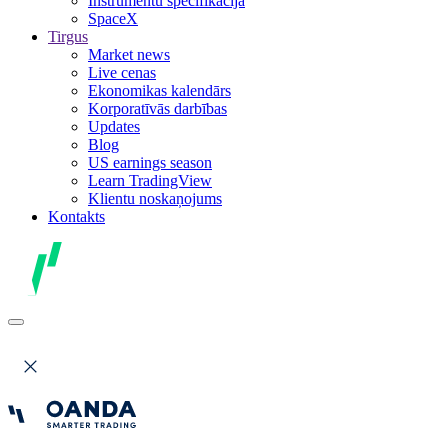
Instrumentu specifikācija
SpaceX
Tirgus
Market news
Live cenas
Ekonomikas kalendārs
Korporatīvās darbības
Updates
Blog
US earnings season
Learn TradingView
Klientu noskaņojums
Kontakts