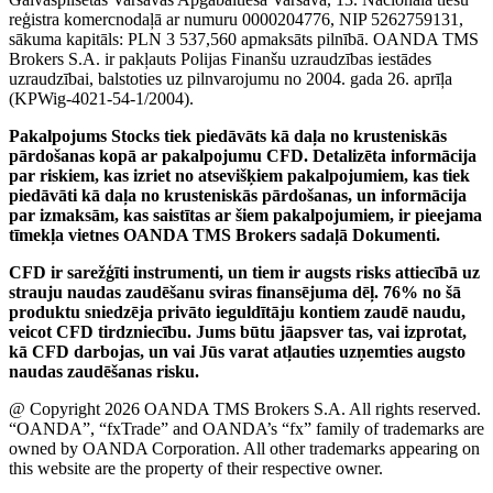
reģistra komercnodaļā ar numuru 0000204776, NIP 5262759131,
sākuma kapitāls: PLN 3 537,560 apmaksāts pilnībā. OANDA TMS
Brokers S.A. ir pakļauts Polijas Finanšu uzraudzības iestādes
uzraudzībai, balstoties uz pilnvarojumu no 2004. gada 26. aprīļa
(KPWig-4021-54-1/2004).
Pakalpojums Stocks tiek piedāvāts kā daļa no krusteniskās
pārdošanas kopā ar pakalpojumu CFD. Detalizēta informācija
par riskiem, kas izriet no atsevišķiem pakalpojumiem, kas tiek
piedāvāti kā daļa no krusteniskās pārdošanas, un informācija
par izmaksām, kas saistītas ar šiem pakalpojumiem, ir pieejama
tīmekļa vietnes OANDA TMS Brokers sadaļā Dokumenti.
CFD ir sarežģīti instrumenti, un tiem ir augsts risks attiecībā uz
strauju naudas zaudēšanu sviras finansējuma dēļ. 76% no šā
produktu sniedzēja privāto ieguldītāju kontiem zaudē naudu,
veicot CFD tirdzniecību. Jums būtu jāapsver tas, vai izprotat,
kā CFD darbojas, un vai Jūs varat atļauties uzņemties augsto
naudas zaudēšanas risku.
@ Copyright 2026 OANDA TMS Brokers S.A. All rights reserved.
“OANDA”, “fxTrade” and OANDA’s “fx” family of trademarks are
owned by OANDA Corporation. All other trademarks appearing on
this website are the property of their respective owner.