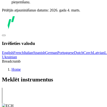
pieņemšanu.
Pēdējās atjaunināšanas datums: 2026. gada 4. marts.
Izvēlieties valodu
English
French
Italian
Spanish
German
Portuguese
Dutch
Czech
Latvian
L
Ukrainian
Breadcrumb
Home
Meklēt instrumentus