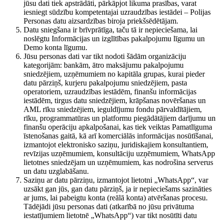
jūsu dati tiek apstrādāti, pārkāpjot likuma prasības, varat
iesniegt sūdzību kompetentajai uzraudzības iestādei – Polijas
Personas datu aizsardzības biroja priekšsēdētājam.
Datu sniegšana ir brīvprātīga, taču tā ir nepieciešama, lai
noslēgtu Informācijas un izglītības pakalpojumu līgumu un
Demo konta līgumu.
Jūsu personas dati var tikt nodoti šādām organizāciju
kategorijām: bankām, ātro maksājumu pakalpojumu
sniedzējiem, uzņēmumiem no kapitāla grupas, kurai pieder
datu pārziņš, kurjeru pakalpojumu sniedzējiem, pasta
operatoriem, uzraudzības iestādēm, finanšu informācijas
iestādēm, tirgus datu sniedzējiem, krāpšanas novēršanas un
AML rīku sniedzējiem, ieguldījumu fondu pārvaldītājiem,
rīku, programmatūras un platformu piegādātājiem darījumu un
finanšu operāciju apkalpošanai, kas tiek veiktas Pamatlīguma
īstenošanas gaitā, kā arī komerciālās informācijas nosūtīšanai,
izmantojot elektronisko saziņu, juridiskajiem konsultantiem,
revīzijas uzņēmumiem, konsultāciju uzņēmumiem, WhatsApp
lietotnes sniedzējam un uzņēmumiem, kas nodrošina serverus
un datu uzglabāšanu.
Saziņu ar datu pārziņu, izmantojot lietotni „WhatsApp“, var
uzsākt gan jūs, gan datu pārziņš, ja ir nepieciešams sazināties
ar jums, lai pabeigtu konta (reālā konta) atvēršanas procesu.
Tādējādi jūsu personas dati (atkarībā no jūsu privātuma
iestatījumiem lietotnē „WhatsApp“) var tikt nosūtīti datu