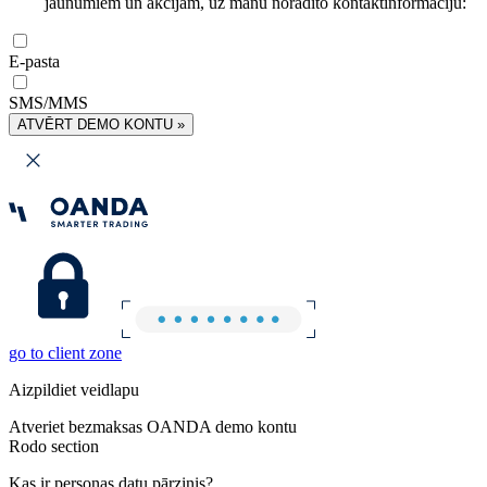
jaunumiem un akcijām, uz manu norādīto kontaktinformāciju:
E-pasta
SMS/MMS
ATVĒRT DEMO KONTU »
go to client zone
Aizpildiet veidlapu
Atveriet bezmaksas OANDA demo kontu
Rodo section
Kas ir personas datu pārzinis?