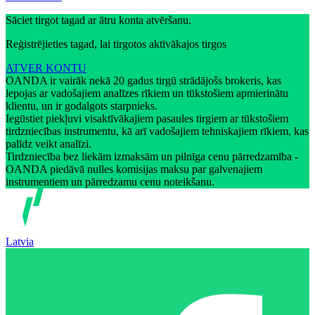
Sāciet tirgot tagad ar ātru konta atvēršanu.
Reģistrējieties tagad, lai tirgotos aktīvākajos tirgos
ATVER KONTU
OANDA ir vairāk nekā 20 gadus tirgū strādājošs brokeris, kas
lepojas ar vadošajiem analīzes rīkiem un tūkstošiem apmierinātu
klientu, un ir godalgots starpnieks.
Iegūstiet piekļuvi visaktīvākajiem pasaules tirgiem ar tūkstošiem
tirdzniecības instrumentu, kā arī vadošajiem tehniskajiem rīkiem, kas
palīdz veikt analīzi.
Tirdzniecība bez liekām izmaksām un pilnīga cenu pārredzamība -
OANDA piedāvā nulles komisijas maksu par galvenajiem
instrumentiem un pārredzamu cenu noteikšanu.
Latvia