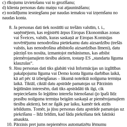
c) rīkojumu izvietošanu vai to grozīšanu;
d) klienta personas datu maiņu vai atjaunināšanu;
e) norādījumu iesniegšanu par naudas iemaksu vai izņemšanu no
naudas konta.
Ja personas dati tiek nosūtīti uz trešām valstīm, t. i.,
saņēmējiem, kas reģistrēti ārpus Eiropas Ekonomikas zonas
vai Šveices, valstīs, kuras saskaņā ar Eiropas Komisijas
novērtējumu nenodrošina pietiekamu datu aizsardzību (trešās
valstis, kas nenodrošina atbilstošu aizsardzības līmeni), datu
pārziņš tos nosūta, izmantojot mehānismus, kas atbilst
piemērojamajiem tiesību aktiem, tostarp ES „standarta līguma
klauzulas“.
Jūsu personas dati tiks glabāti visā Informācijas un izglītības
pakalpojumu līguma vai Demo konta līguma darbības laikā,
kā arī pēc tā izbeigšanas – likumā noteiktā noilguma termiņa
laikā. Tiktāl, ciktāl datu apstrāde pamatojas uz Pārzinim
leģitīmām interesēm, dati tiks apstrādāti tik ilgi, cik
nepieciešams šo leģitīmo interešu īstenošanai (jo īpaši līdz
prasību noilguma termiņa beigām saskaņā ar piemērojamajiem
tiesību aktiem), bet ne ilgāk par laiku, kamēr tiek atzīts
iebildums. Tomēr, ja jūsu personas datu apstrāde pamatojas uz
piekrišanu – līdz brīdim, kad šāda piekrišana tiek faktiski
atsaukta.
Pārzinis pret jums nepiemēros automatizētu lēmumu