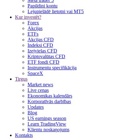
Meta trader 5
Papildini kontu
Lejupielādē lietotni vai MT5
Kur investēt?
Forex
Akcijas
ETFs
Akcijas CFD
Indeksi CFD
Izejvielas CFD
Kriptovalūtas CFD
ETF fondi CFD
Instrumentu specifikācija
SpaceX
Tirgus
Market news
Live cenas
Ekonomikas kalendārs
Korporatīvās darbības
Updates
Blog
US earnings season
Learn TradingView
Klientu noskaņojums
Kontakts