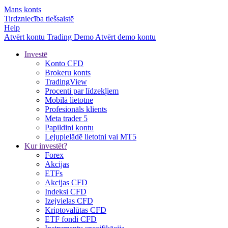
Mans konts
Tirdzniecība tiešsaistē
Help
Atvērt kontu
Trading
Demo
Atvērt demo kontu
Investē
Konto CFD
Brokeru konts
TradingView
Procenti par līdzekļiem
Mobilā lietotne
Profesionāls klients
Meta trader 5
Papildini kontu
Lejupielādē lietotni vai MT5
Kur investēt?
Forex
Akcijas
ETFs
Akcijas CFD
Indeksi CFD
Izejvielas CFD
Kriptovalūtas CFD
ETF fondi CFD