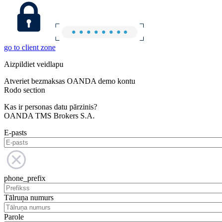
go to client zone
Aizpildiet veidlapu
Atveriet bezmaksas OANDA demo kontu
Rodo section
Kas ir personas datu pārzinis?
OANDA TMS Brokers S.A.
E-pasts
phone_prefix
Tālruņa numurs
Parole