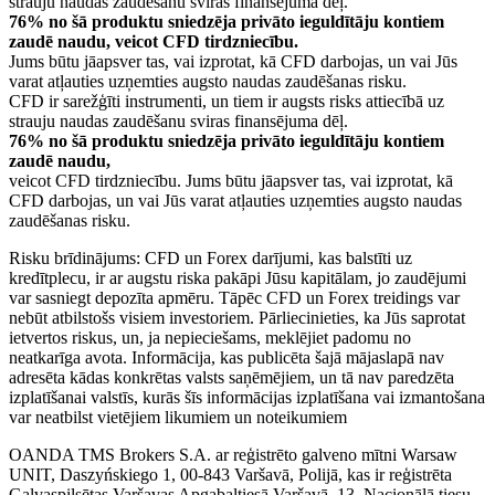
strauju naudas zaudēšanu sviras finansējuma dēļ.
76% no šā produktu sniedzēja privāto ieguldītāju kontiem
zaudē naudu, veicot CFD tirdzniecību.
Jums būtu jāapsver tas, vai izprotat, kā CFD darbojas, un vai Jūs
varat atļauties uzņemties augsto naudas zaudēšanas risku.
CFD ir sarežģīti instrumenti, un tiem ir augsts risks attiecībā uz
strauju naudas zaudēšanu sviras finansējuma dēļ.
76% no šā produktu sniedzēja privāto ieguldītāju kontiem
zaudē naudu,
veicot CFD tirdzniecību. Jums būtu jāapsver tas, vai izprotat, kā
CFD darbojas, un vai Jūs varat atļauties uzņemties augsto naudas
zaudēšanas risku.
Risku brīdinājums: CFD un Forex darījumi, kas balstīti uz
kredītplecu, ir ar augstu riska pakāpi Jūsu kapitālam, jo zaudējumi
var sasniegt depozīta apmēru. Tāpēc CFD un Forex treidings var
nebūt atbilstošs visiem investoriem. Pārliecinieties, ka Jūs saprotat
ietvertos riskus, un, ja nepieciešams, meklējiet padomu no
neatkarīga avota. Informācija, kas publicēta šajā mājaslapā nav
adresēta kādas konkrētas valsts saņēmējiem, un tā nav paredzēta
izplatīšanai valstīs, kurās šīs informācijas izplatīšana vai izmantošana
var neatbilst vietējiem likumiem un noteikumiem
OANDA TMS Brokers S.A. ar reģistrēto galveno mītni Warsaw
UNIT, Daszyńskiego 1, 00-843 Varšavā, Polijā, kas ir reģistrēta
Galvaspilsētas Varšavas Apgabaltiesā Varšavā, 13. Nacionālā tiesu