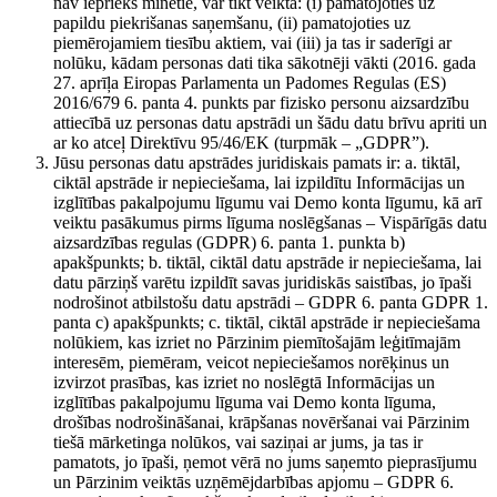
nav iepriekš minētie, var tikt veikta: (i) pamatojoties uz
papildu piekrišanas saņemšanu, (ii) pamatojoties uz
piemērojamiem tiesību aktiem, vai (iii) ja tas ir saderīgi ar
nolūku, kādam personas dati tika sākotnēji vākti (2016. gada
27. aprīļa Eiropas Parlamenta un Padomes Regulas (ES)
2016/679 6. panta 4. punkts par fizisko personu aizsardzību
attiecībā uz personas datu apstrādi un šādu datu brīvu apriti un
ar ko atceļ Direktīvu 95/46/EK (turpmāk – „GDPR”).
Jūsu personas datu apstrādes juridiskais pamats ir: a. tiktāl,
ciktāl apstrāde ir nepieciešama, lai izpildītu Informācijas un
izglītības pakalpojumu līgumu vai Demo konta līgumu, kā arī
veiktu pasākumus pirms līguma noslēgšanas – Vispārīgās datu
aizsardzības regulas (GDPR) 6. panta 1. punkta b)
apakšpunkts; b. tiktāl, ciktāl datu apstrāde ir nepieciešama, lai
datu pārziņš varētu izpildīt savas juridiskās saistības, jo īpaši
nodrošinot atbilstošu datu apstrādi – GDPR 6. panta GDPR 1.
panta c) apakšpunkts; c. tiktāl, ciktāl apstrāde ir nepieciešama
nolūkiem, kas izriet no Pārzinim piemītošajām leģitīmajām
interesēm, piemēram, veicot nepieciešamos norēķinus un
izvirzot prasības, kas izriet no noslēgtā Informācijas un
izglītības pakalpojumu līguma vai Demo konta līguma,
drošības nodrošināšanai, krāpšanas novēršanai vai Pārzinim
tiešā mārketinga nolūkos, vai saziņai ar jums, ja tas ir
pamatots, jo īpaši, ņemot vērā no jums saņemto pieprasījumu
un Pārzinim veiktās uzņēmējdarbības apjomu – GDPR 6.