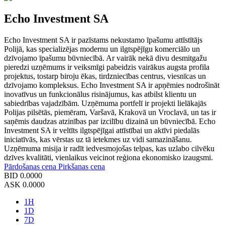
Echo Investment SA
Echo Investment SA ir pazīstams nekustamo īpašumu attīstītājs
Polijā, kas specializējas modernu un ilgtspējīgu komerciālo un
dzīvojamo īpašumu būvniecībā. Ar vairāk nekā divu desmitgažu
pieredzi uzņēmums ir veiksmīgi pabeidzis vairākus augsta profila
projektus, tostarp biroju ēkas, tirdzniecības centrus, viesnīcas un
dzīvojamo kompleksus. Echo Investment SA ir apņēmies nodrošināt
inovatīvus un funkcionālus risinājumus, kas atbilst klientu un
sabiedrības vajadzībām. Uzņēmuma portfelī ir projekti lielākajās
Polijas pilsētās, piemēram, Varšavā, Krakovā un Vroclavā, un tas ir
saņēmis daudzas atzinības par izcilību dizainā un būvniecībā. Echo
Investment SA ir veltīts ilgtspējīgai attīstībai un aktīvi piedalās
iniciatīvās, kas vērstas uz tā ietekmes uz vidi samazināšanu.
Uzņēmuma misija ir radīt iedvesmojošas telpas, kas uzlabo cilvēku
dzīves kvalitāti, vienlaikus veicinot reģiona ekonomisko izaugsmi.
Pārdošanas cena
Pirkšanas cena
BID
0.0000
ASK
0.0000
1H
1D
7D