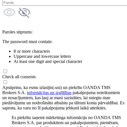
Paroles stiprums:
The password must contain:
8 or more characters
Uppercase and lowercase letters
At least one digit and special character
Check all consents
Apstiprinu, ka esmu izlasījis(-usi) un piekrītu OANDA TMS
Brokers S.A.
informācijas un izglītības
pakalpojuma noteikumiem
un nosacījumiem, kas ļauj ar mani sazināties, lai sniegtu man
piedāvājumu un nodrošinātu atbalstu pa tālruni konta pārvaldībai. Es
saprotu, ka varu no šī pakalpojuma jebkurā laikā atteikties.
Es piekrītu saņemt mārketinga informāciju no OANDA TMS
Brokers S.A. par produktiem un pakalpojumiem, piemēram,