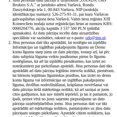
Jūsu personas datu pārziņš ir uzņēmums „OANDA TMS
Brokers S.A.” ar juridisko adresi Varšavā, Rondo
Daszyńskiego iela 1, 00-843 Varšava, NIP (nodokļu
identifikācijas numurs): 526-275-91-31, par kuru Varšavas
galvaspilsētas rajona tiesa Varšavā, Valsts tiesu reģistra XIII
Komerclietu nodaļa uztur reģistrācijas lietas ar numuru KRS:
0000204776, akciju kapitāls 3 537 560 PLN (pilnībā
apmaksāts). Ar datu pārziņa iecelto datu aizsardzības
speciālistu var sazināties, rakstot uz e-pastu:
odo@tms.pl
.
Jūsu personas dati tiks apstrādāti, lai noslēgtu un izpildītu
Informācijas un izglītības pakalpojumu līgumu un Demo
konta līgumu starp jums un datu pārziņu, tostarp arī, lai pēc
datu subjekta lūguma veiktu pasākumus pirms šo līgumu
noslēgšanas, kā arī lai izpildītu pienākumus, kas izriet no
noteikumiem par piekrišanas apstrādi. Jūsu personas dati tiks
apstrādāti arī datu pārziņa leģitīmo interešu nolūkā, piemēram,
lai īstenotu leģitīmas līgumiskas prasības, kas izriet no demo
konta līguma vai informācijas un izglītības pakalpojumu
līguma, drošības nodrošināšanai, krāpšanas novēršanai vai
datu pārziņa tiešā mārketinga nolūkā, kā arī saziņai ar jums
citos gadījumos, kas nav minēti iepriekš, ja tas ir pamatots, jo
īpaši, ņemot vērā no jums saņemto pieprasījumu un datu
pārziņa uzņēmējdarbības jomu. Jūsu personas dati var tikt
apstrādāti arī mārketinga nolūkos, pamatojoties uz jūsu datu
pārziņam sniegto piekrišanu. Apstrāde citiem nolūkiem, kas