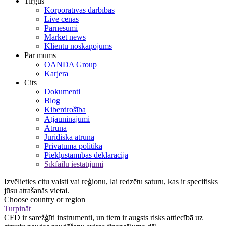
Tirgus
Korporatīvās darbības
Live cenas
Pārnesumi
Market news
Klientu noskaņojums
Par mums
OANDA Group
Karjera
Cits
Dokumenti
Blog
Kiberdrošība
Atjauninājumi
Atruna
Juridiska atruna
Privātuma politika
Piekļūstamības deklarācija
Sīkfailu iestatījumi
Izvēlieties citu valsti vai reģionu, lai redzētu saturu, kas ir specifisks
jūsu atrašanās vietai.
Choose country or region
Turpināt
CFD ir sarežģīti instrumenti, un tiem ir augsts risks attiecībā uz