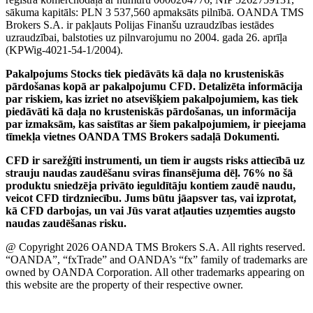
sākuma kapitāls: PLN 3 537,560 apmaksāts pilnībā. OANDA TMS
Brokers S.A. ir pakļauts Polijas Finanšu uzraudzības iestādes
uzraudzībai, balstoties uz pilnvarojumu no 2004. gada 26. aprīļa
(KPWig-4021-54-1/2004).
Pakalpojums Stocks tiek piedāvāts kā daļa no krusteniskās
pārdošanas kopā ar pakalpojumu CFD. Detalizēta informācija
par riskiem, kas izriet no atsevišķiem pakalpojumiem, kas tiek
piedāvāti kā daļa no krusteniskās pārdošanas, un informācija
par izmaksām, kas saistītas ar šiem pakalpojumiem, ir pieejama
tīmekļa vietnes OANDA TMS Brokers sadaļā Dokumenti.
CFD ir sarežģīti instrumenti, un tiem ir augsts risks attiecībā uz
strauju naudas zaudēšanu sviras finansējuma dēļ. 76% no šā
produktu sniedzēja privāto ieguldītāju kontiem zaudē naudu,
veicot CFD tirdzniecību. Jums būtu jāapsver tas, vai izprotat,
kā CFD darbojas, un vai Jūs varat atļauties uzņemties augsto
naudas zaudēšanas risku.
@ Copyright 2026 OANDA TMS Brokers S.A. All rights reserved.
“OANDA”, “fxTrade” and OANDA’s “fx” family of trademarks are
owned by OANDA Corporation. All other trademarks appearing on
this website are the property of their respective owner.