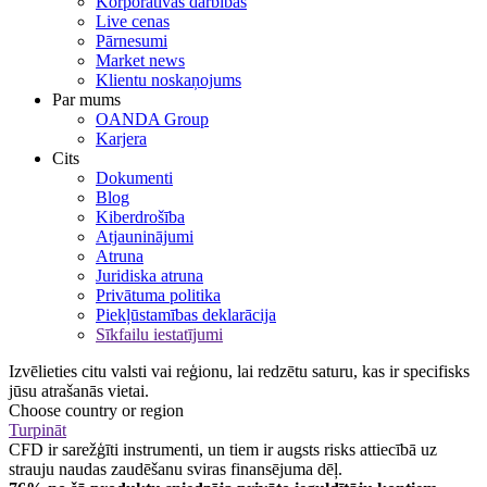
Korporatīvās darbības
Live cenas
Pārnesumi
Market news
Klientu noskaņojums
Par mums
OANDA Group
Karjera
Cits
Dokumenti
Blog
Kiberdrošība
Atjauninājumi
Atruna
Juridiska atruna
Privātuma politika
Piekļūstamības deklarācija
Sīkfailu iestatījumi
Izvēlieties citu valsti vai reģionu, lai redzētu saturu, kas ir specifisks
jūsu atrašanās vietai.
Choose country or region
Turpināt
CFD ir sarežģīti instrumenti, un tiem ir augsts risks attiecībā uz
strauju naudas zaudēšanu sviras finansējuma dēļ.