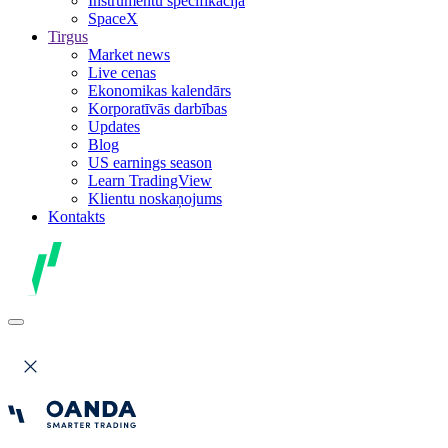
Instrumentu specifikācija
SpaceX
Tirgus
Market news
Live cenas
Ekonomikas kalendārs
Korporatīvās darbības
Updates
Blog
US earnings season
Learn TradingView
Klientu noskaņojums
Kontakts