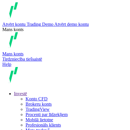
Atvērt kontu
Trading
Demo
Atvērt demo kontu
Mans konts
Mans konts
Tirdzniecība tiešsaistē
Help
Investē
Konto CFD
Brokeru konts
TradingView
Procenti par līdzekļiem
Mobilā lietotne
Profesionāls klients