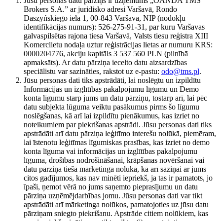
Jūsu personas datu pārziņš ir uzņēmums „OANDA TMS
Brokers S.A.” ar juridisko adresi Varšavā, Rondo
Daszyńskiego iela 1, 00-843 Varšava, NIP (nodokļu
identifikācijas numurs): 526-275-91-31, par kuru Varšavas
galvaspilsētas rajona tiesa Varšavā, Valsts tiesu reģistra XIII
Komerclietu nodaļa uztur reģistrācijas lietas ar numuru KRS:
0000204776, akciju kapitāls 3 537 560 PLN (pilnībā
apmaksāts). Ar datu pārziņa iecelto datu aizsardzības
speciālistu var sazināties, rakstot uz e-pastu:
odo@tms.pl
.
Jūsu personas dati tiks apstrādāti, lai noslēgtu un izpildītu
Informācijas un izglītības pakalpojumu līgumu un Demo
konta līgumu starp jums un datu pārziņu, tostarp arī, lai pēc
datu subjekta lūguma veiktu pasākumus pirms šo līgumu
noslēgšanas, kā arī lai izpildītu pienākumus, kas izriet no
noteikumiem par piekrišanas apstrādi. Jūsu personas dati tiks
apstrādāti arī datu pārziņa leģitīmo interešu nolūkā, piemēram,
lai īstenotu leģitīmas līgumiskas prasības, kas izriet no demo
konta līguma vai informācijas un izglītības pakalpojumu
līguma, drošības nodrošināšanai, krāpšanas novēršanai vai
datu pārziņa tiešā mārketinga nolūkā, kā arī saziņai ar jums
citos gadījumos, kas nav minēti iepriekš, ja tas ir pamatots, jo
īpaši, ņemot vērā no jums saņemto pieprasījumu un datu
pārziņa uzņēmējdarbības jomu. Jūsu personas dati var tikt
apstrādāti arī mārketinga nolūkos, pamatojoties uz jūsu datu
pārziņam sniegto piekrišanu. Apstrāde citiem nolūkiem, kas