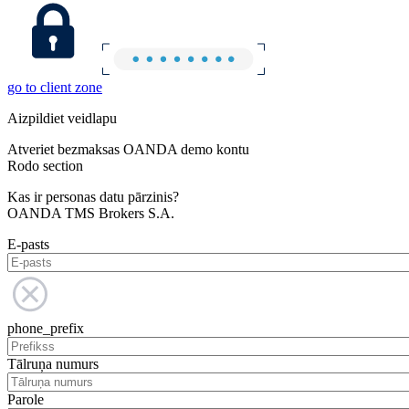
go to client zone
Aizpildiet veidlapu
Atveriet bezmaksas OANDA demo kontu
Rodo section
Kas ir personas datu pārzinis?
OANDA TMS Brokers S.A.
E-pasts
phone_prefix
Tālruņa numurs
Parole