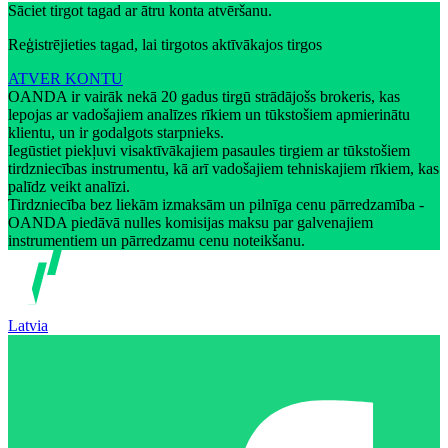
Sāciet tirgot tagad ar ātru konta atvēršanu.
Reģistrējieties tagad, lai tirgotos aktīvākajos tirgos
ATVER KONTU
OANDA ir vairāk nekā 20 gadus tirgū strādājošs brokeris, kas
lepojas ar vadošajiem analīzes rīkiem un tūkstošiem apmierinātu
klientu, un ir godalgots starpnieks.
Iegūstiet piekļuvi visaktīvākajiem pasaules tirgiem ar tūkstošiem
tirdzniecības instrumentu, kā arī vadošajiem tehniskajiem rīkiem, kas
palīdz veikt analīzi.
Tirdzniecība bez liekām izmaksām un pilnīga cenu pārredzamība -
OANDA piedāvā nulles komisijas maksu par galvenajiem
instrumentiem un pārredzamu cenu noteikšanu.
Latvia