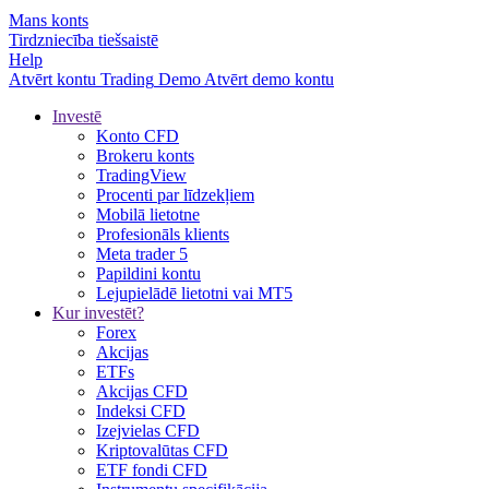
Mans konts
Tirdzniecība tiešsaistē
Help
Atvērt kontu
Trading
Demo
Atvērt demo kontu
Investē
Konto CFD
Brokeru konts
TradingView
Procenti par līdzekļiem
Mobilā lietotne
Profesionāls klients
Meta trader 5
Papildini kontu
Lejupielādē lietotni vai MT5
Kur investēt?
Forex
Akcijas
ETFs
Akcijas CFD
Indeksi CFD
Izejvielas CFD
Kriptovalūtas CFD
ETF fondi CFD