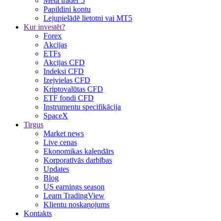
Meta trader 5
Papildini kontu
Lejupielādē lietotni vai MT5
Kur investēt?
Forex
Akcijas
ETFs
Akcijas CFD
Indeksi CFD
Izejvielas CFD
Kriptovalūtas CFD
ETF fondi CFD
Instrumentu specifikācija
SpaceX
Tirgus
Market news
Live cenas
Ekonomikas kalendārs
Korporatīvās darbības
Updates
Blog
US earnings season
Learn TradingView
Klientu noskaņojums
Kontakts