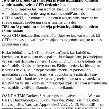
76% no šā produktu sniedzēja privāto ieguldītāju kontiem
zaudē naudu, veicot CFD tirdzniecību.
Jums būtu jāapsver tas, vai izprotat, kā CFD darbojas, un vai Jūs
varat atļauties uzņemties augsto naudas zaudēšanas risku.
CFD ir sarežģīti instrumenti, un tiem ir augsts risks attiecībā uz
strauju naudas zaudēšanu sviras finansējuma dēļ.
76% no šā produktu sniedzēja privāto ieguldītāju kontiem
zaudē naudu,
veicot CFD tirdzniecību. Jums būtu jāapsver tas, vai izprotat, kā
CFD darbojas, un vai Jūs varat atļauties uzņemties augsto naudas
zaudēšanas risku.
Risku brīdinājums: CFD un Forex darījumi, kas balstīti uz
kredītplecu, ir ar augstu riska pakāpi Jūsu kapitālam, jo zaudējumi
var sasniegt depozīta apmēru. Tāpēc CFD un Forex treidings var
nebūt atbilstošs visiem investoriem. Pārliecinieties, ka Jūs saprotat
ietvertos riskus, un, ja nepieciešams, meklējiet padomu no
neatkarīga avota. Informācija, kas publicēta šajā mājaslapā nav
adresēta kādas konkrētas valsts saņēmējiem, un tā nav paredzēta
izplatīšanai valstīs, kurās šīs informācijas izplatīšana vai izmantošana
var neatbilst vietējiem likumiem un noteikumiem
OANDA TMS Brokers S.A. ar reģistrēto galveno mītni Warsaw
UNIT, Daszyńskiego 1, 00-843 Varšavā, Polijā, kas ir reģistrēta
Galvaspilsētas Varšavas Apgabaltiesā Varšavā, 13. Nacionālā tiesu
reģistra komercnodaļā ar numuru 0000204776, NIP 5262759131,