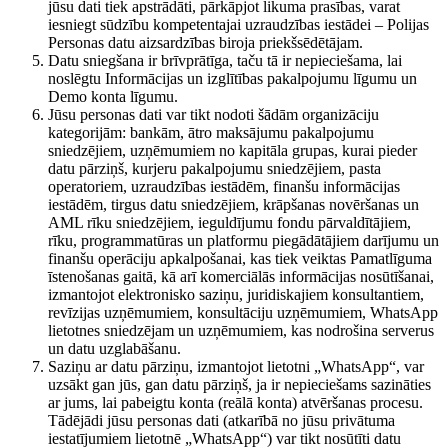
jūsu dati tiek apstrādāti, pārkāpjot likuma prasības, varat
iesniegt sūdzību kompetentajai uzraudzības iestādei – Polijas
Personas datu aizsardzības biroja priekšsēdētājam.
Datu sniegšana ir brīvprātīga, taču tā ir nepieciešama, lai
noslēgtu Informācijas un izglītības pakalpojumu līgumu un
Demo konta līgumu.
Jūsu personas dati var tikt nodoti šādām organizāciju
kategorijām: bankām, ātro maksājumu pakalpojumu
sniedzējiem, uzņēmumiem no kapitāla grupas, kurai pieder
datu pārziņš, kurjeru pakalpojumu sniedzējiem, pasta
operatoriem, uzraudzības iestādēm, finanšu informācijas
iestādēm, tirgus datu sniedzējiem, krāpšanas novēršanas un
AML rīku sniedzējiem, ieguldījumu fondu pārvaldītājiem,
rīku, programmatūras un platformu piegādātājiem darījumu un
finanšu operāciju apkalpošanai, kas tiek veiktas Pamatlīguma
īstenošanas gaitā, kā arī komerciālās informācijas nosūtīšanai,
izmantojot elektronisko saziņu, juridiskajiem konsultantiem,
revīzijas uzņēmumiem, konsultāciju uzņēmumiem, WhatsApp
lietotnes sniedzējam un uzņēmumiem, kas nodrošina serverus
un datu uzglabāšanu.
Saziņu ar datu pārziņu, izmantojot lietotni „WhatsApp“, var
uzsākt gan jūs, gan datu pārziņš, ja ir nepieciešams sazināties
ar jums, lai pabeigtu konta (reālā konta) atvēršanas procesu.
Tādējādi jūsu personas dati (atkarībā no jūsu privātuma
iestatījumiem lietotnē „WhatsApp“) var tikt nosūtīti datu