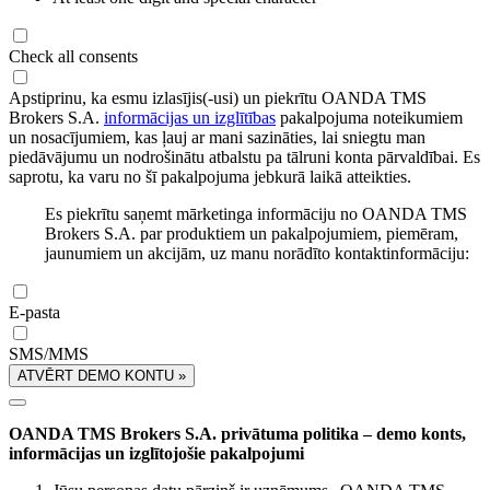
Check all consents
Apstiprinu, ka esmu izlasījis(-usi) un piekrītu OANDA TMS
Brokers S.A.
informācijas un izglītības
pakalpojuma noteikumiem
un nosacījumiem, kas ļauj ar mani sazināties, lai sniegtu man
piedāvājumu un nodrošinātu atbalstu pa tālruni konta pārvaldībai. Es
saprotu, ka varu no šī pakalpojuma jebkurā laikā atteikties.
Es piekrītu saņemt mārketinga informāciju no OANDA TMS
Brokers S.A. par produktiem un pakalpojumiem, piemēram,
jaunumiem un akcijām, uz manu norādīto kontaktinformāciju:
E-pasta
SMS/MMS
ATVĒRT DEMO KONTU »
OANDA TMS Brokers S.A. privātuma politika – demo konts,
informācijas un izglītojošie pakalpojumi