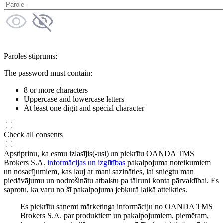
Paroles stiprums:
The password must contain:
8 or more characters
Uppercase and lowercase letters
At least one digit and special character
Check all consents
Apstiprinu, ka esmu izlasījis(-usi) un piekrītu OANDA TMS
Brokers S.A.
informācijas un izglītības
pakalpojuma noteikumiem
un nosacījumiem, kas ļauj ar mani sazināties, lai sniegtu man
piedāvājumu un nodrošinātu atbalstu pa tālruni konta pārvaldībai. Es
saprotu, ka varu no šī pakalpojuma jebkurā laikā atteikties.
Es piekrītu saņemt mārketinga informāciju no OANDA TMS
Brokers S.A. par produktiem un pakalpojumiem, piemēram,