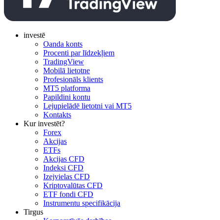
investē
Oanda konts
Procenti par līdzekļiem
TradingView
Mobilā lietotne
Profesionāls klients
MT5 platforma
Papildini kontu
Lejupielādē lietotni vai MT5
Kontakts
Kur investēt?
Forex
Akcijas
ETFs
Akcijas CFD
Indeksi CFD
Izejvielas CFD
Kriptovalūtas CFD
ETF fondi CFD
Instrumentu specifikācija
Tirgus