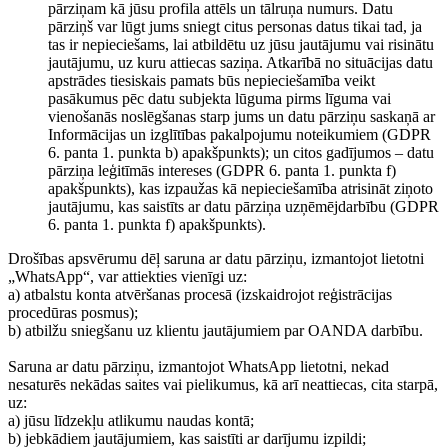
pārziņam kā jūsu profila attēls un tālruņa numurs. Datu
pārziņš var lūgt jums sniegt citus personas datus tikai tad, ja
tas ir nepieciešams, lai atbildētu uz jūsu jautājumu vai risinātu
jautājumu, uz kuru attiecas saziņa. Atkarībā no situācijas datu
apstrādes tiesiskais pamats būs nepieciešamība veikt
pasākumus pēc datu subjekta lūguma pirms līguma vai
vienošanās noslēgšanas starp jums un datu pārziņu saskaņā ar
Informācijas un izglītības pakalpojumu noteikumiem (GDPR
6. panta 1. punkta b) apakšpunkts); un citos gadījumos – datu
pārziņa leģitīmās intereses (GDPR 6. panta 1. punkta f)
apakšpunkts), kas izpaužas kā nepieciešamība atrisināt ziņoto
jautājumu, kas saistīts ar datu pārziņa uzņēmējdarbību (GDPR
6. panta 1. punkta f) apakšpunkts).
Drošības apsvērumu dēļ saruna ar datu pārziņu, izmantojot lietotni
„WhatsApp“, var attiekties vienīgi uz:
a) atbalstu konta atvēršanas procesā (izskaidrojot reģistrācijas
procedūras posmus);
b) atbilžu sniegšanu uz klientu jautājumiem par OANDA darbību.
Saruna ar datu pārziņu, izmantojot WhatsApp lietotni, nekad
nesaturēs nekādas saites vai pielikumus, kā arī neattiecas, cita starpā,
uz:
a) jūsu līdzekļu atlikumu naudas kontā;
b) jebkādiem jautājumiem, kas saistīti ar darījumu izpildi;