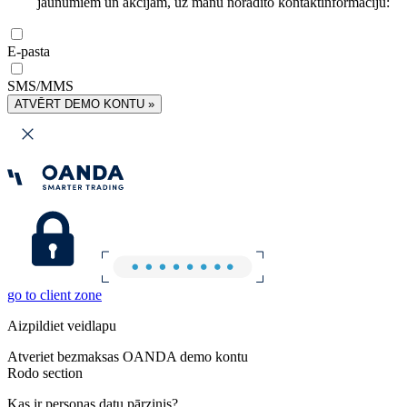
jaunumiem un akcijām, uz manu norādīto kontaktinformāciju:
E-pasta
SMS/MMS
ATVĒRT DEMO KONTU »
go to client zone
Aizpildiet veidlapu
Atveriet bezmaksas OANDA demo kontu
Rodo section
Kas ir personas datu pārzinis?