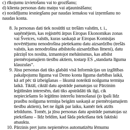
c) rīkojumu izvietošanu vai to grozīšanu;
d) klienta personas datu maiņu vai atjaunināšanu;
e) norādījumu iesniegšanu par naudas iemaksu vai izņemšanu no
naudas konta.
Ja personas dati tiek nosūtīti uz trešām valstīm, t. i.,
saņēmējiem, kas reģistrēti ārpus Eiropas Ekonomikas zonas
vai Šveices, valstīs, kuras saskaņā ar Eiropas Komisijas
novērtējumu nenodrošina pietiekamu datu aizsardzību (trešās
valstis, kas nenodrošina atbilstošu aizsardzības līmeni), datu
pārziņš tos nosūta, izmantojot mehānismus, kas atbilst
piemērojamajiem tiesību aktiem, tostarp ES „standarta līguma
klauzulas“.
Jūsu personas dati tiks glabāti visā Informācijas un izglītības
pakalpojumu līguma vai Demo konta līguma darbības laikā,
kā arī pēc tā izbeigšanas – likumā noteiktā noilguma termiņa
laikā. Tiktāl, ciktāl datu apstrāde pamatojas uz Pārzinim
leģitīmām interesēm, dati tiks apstrādāti tik ilgi, cik
nepieciešams šo leģitīmo interešu īstenošanai (jo īpaši līdz
prasību noilguma termiņa beigām saskaņā ar piemērojamajiem
tiesību aktiem), bet ne ilgāk par laiku, kamēr tiek atzīts
iebildums. Tomēr, ja jūsu personas datu apstrāde pamatojas uz
piekrišanu – līdz brīdim, kad šāda piekrišana tiek faktiski
atsaukta.
Pārzinis pret jums nepiemēros automatizētu lēmumu