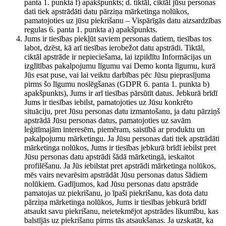
panta 1. punkta f) apakšpunkts; d. tiktāl, ciktāl jūsu personas
dati tiek apstrādāti datu pārziņa mārketinga nolūkos,
pamatojoties uz jūsu piekrišanu – Vispārīgās datu aizsardzības
regulas 6. panta 1. punkta a) apakšpunkts.
Jums ir tiesības piekļūt saviem personas datiem, tiesības tos
labot, dzēst, kā arī tiesības ierobežot datu apstrādi. Tiktāl,
ciktāl apstrāde ir nepieciešama, lai izpildītu Informācijas un
izglītības pakalpojumu līgumu vai Demo konta līgumu, kurā
Jūs esat puse, vai lai veiktu darbības pēc Jūsu pieprasījuma
pirms šo līgumu noslēgšanas (GDPR 6. panta 1. punkta b)
apakšpunkts), Jums ir arī tiesības pārsūtīt datus. Jebkurā brīdī
Jums ir tiesības iebilst, pamatojoties uz Jūsu konkrēto
situāciju, pret Jūsu personas datu izmantošanu, ja datu pārziņš
apstrādā Jūsu personas datus, pamatojoties uz savām
leģitīmajām interesēm, piemēram, saistībā ar produktu un
pakalpojumu mārketingu. Ja Jūsu personas dati tiek apstrādāti
mārketinga nolūkos, Jums ir tiesības jebkurā brīdī iebilst pret
Jūsu personas datu apstrādi šādā mārketingā, ieskaitot
profilēšanu. Ja Jūs iebilstat pret apstrādi mārketinga nolūkos,
mēs vairs nevarēsim apstrādāt Jūsu personas datus šādiem
nolūkiem. Gadījumos, kad Jūsu personas datu apstrāde
pamatojas uz piekrišanu, jo īpaši piekrišanu, kas dota datu
pārziņa mārketinga nolūkos, Jums ir tiesības jebkurā brīdī
atsaukt savu piekrišanu, neietekmējot apstrādes likumību, kas
balstījās uz piekrišanu pirms tās atsaukšanas. Ja uzskatāt, ka