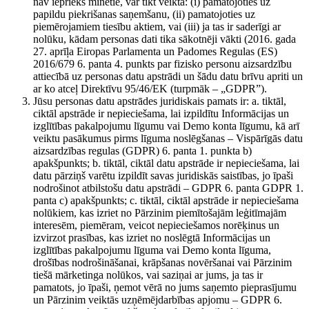
nav iepriekš minētie, var tikt veikta: (i) pamatojoties uz
papildu piekrišanas saņemšanu, (ii) pamatojoties uz
piemērojamiem tiesību aktiem, vai (iii) ja tas ir saderīgi ar
nolūku, kādam personas dati tika sākotnēji vākti (2016. gada
27. aprīļa Eiropas Parlamenta un Padomes Regulas (ES)
2016/679 6. panta 4. punkts par fizisko personu aizsardzību
attiecībā uz personas datu apstrādi un šādu datu brīvu apriti un
ar ko atceļ Direktīvu 95/46/EK (turpmāk – „GDPR”).
Jūsu personas datu apstrādes juridiskais pamats ir: a. tiktāl,
ciktāl apstrāde ir nepieciešama, lai izpildītu Informācijas un
izglītības pakalpojumu līgumu vai Demo konta līgumu, kā arī
veiktu pasākumus pirms līguma noslēgšanas – Vispārīgās datu
aizsardzības regulas (GDPR) 6. panta 1. punkta b)
apakšpunkts; b. tiktāl, ciktāl datu apstrāde ir nepieciešama, lai
datu pārziņš varētu izpildīt savas juridiskās saistības, jo īpaši
nodrošinot atbilstošu datu apstrādi – GDPR 6. panta GDPR 1.
panta c) apakšpunkts; c. tiktāl, ciktāl apstrāde ir nepieciešama
nolūkiem, kas izriet no Pārzinim piemītošajām leģitīmajām
interesēm, piemēram, veicot nepieciešamos norēķinus un
izvirzot prasības, kas izriet no noslēgtā Informācijas un
izglītības pakalpojumu līguma vai Demo konta līguma,
drošības nodrošināšanai, krāpšanas novēršanai vai Pārzinim
tiešā mārketinga nolūkos, vai saziņai ar jums, ja tas ir
pamatots, jo īpaši, ņemot vērā no jums saņemto pieprasījumu
un Pārzinim veiktās uzņēmējdarbības apjomu – GDPR 6.