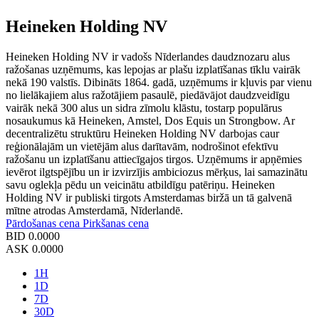
Heineken Holding NV
Heineken Holding NV ir vadošs Nīderlandes daudznozaru alus
ražošanas uzņēmums, kas lepojas ar plašu izplatīšanas tīklu vairāk
nekā 190 valstīs. Dibināts 1864. gadā, uzņēmums ir kļuvis par vienu
no lielākajiem alus ražotājiem pasaulē, piedāvājot daudzveidīgu
vairāk nekā 300 alus un sidra zīmolu klāstu, tostarp populārus
nosaukumus kā Heineken, Amstel, Dos Equis un Strongbow. Ar
decentralizētu struktūru Heineken Holding NV darbojas caur
reģionālajām un vietējām alus darītavām, nodrošinot efektīvu
ražošanu un izplatīšanu attiecīgajos tirgos. Uzņēmums ir apņēmies
ievērot ilgtspējību un ir izvirzījis ambiciozus mērķus, lai samazinātu
savu oglekļa pēdu un veicinātu atbildīgu patēriņu. Heineken
Holding NV ir publiski tirgots Amsterdamas biržā un tā galvenā
mītne atrodas Amsterdamā, Nīderlandē.
Pārdošanas cena
Pirkšanas cena
BID
0.0000
ASK
0.0000
1H
1D
7D
30D