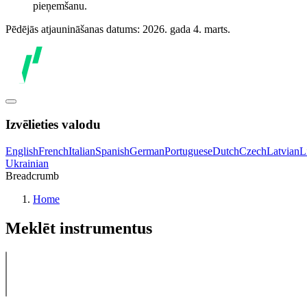
pieņemšanu.
Pēdējās atjaunināšanas datums: 2026. gada 4. marts.
Izvēlieties valodu
English
French
Italian
Spanish
German
Portuguese
Dutch
Czech
Latvian
L
Ukrainian
Breadcrumb
Home
Meklēt instrumentus