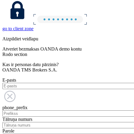
go to client zone
Aizpildiet veidlapu
Atveriet bezmaksas OANDA demo kontu
Rodo section
Kas ir personas datu pārzinis?
OANDA TMS Brokers S.A.
E-pasts
phone_prefix
Tālruņa numurs
Parole