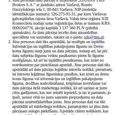
Jūsu personas datu pārziņš ir uzņēmums „OANDA TMS
Brokers S.A.” ar juridisko adresi Varšavā, Rondo
Daszyńskiego iela 1, 00-843 Varšava, NIP (nodokļu
identifikācijas numurs): 526-275-91-31, par kuru Varšavas
galvaspilsētas rajona tiesa Varšavā, Valsts tiesu reģistra XIII
Komerclietu nodaļa uztur reģistrācijas lietas ar numuru KRS:
0000204776, akciju kapitāls 3 537 560 PLN (pilnībā
apmaksāts). Ar datu pārziņa iecelto datu aizsardzības
speciālistu var sazināties, rakstot uz e-pastu:
odo@tms.pl
.
Jūsu personas dati tiks apstrādāti, lai noslēgtu un izpildītu
Informācijas un izglītības pakalpojumu līgumu un Demo
konta līgumu starp jums un datu pārziņu, tostarp arī, lai pēc
datu subjekta lūguma veiktu pasākumus pirms šo līgumu
noslēgšanas, kā arī lai izpildītu pienākumus, kas izriet no
noteikumiem par piekrišanas apstrādi. Jūsu personas dati tiks
apstrādāti arī datu pārziņa leģitīmo interešu nolūkā, piemēram,
lai īstenotu leģitīmas līgumiskas prasības, kas izriet no demo
konta līguma vai informācijas un izglītības pakalpojumu
līguma, drošības nodrošināšanai, krāpšanas novēršanai vai
datu pārziņa tiešā mārketinga nolūkā, kā arī saziņai ar jums
citos gadījumos, kas nav minēti iepriekš, ja tas ir pamatots, jo
īpaši, ņemot vērā no jums saņemto pieprasījumu un datu
pārziņa uzņēmējdarbības jomu. Jūsu personas dati var tikt
apstrādāti arī mārketinga nolūkos, pamatojoties uz jūsu datu
pārziņam sniegto piekrišanu. Apstrāde citiem nolūkiem, kas