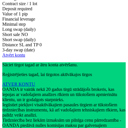
Contract size / 1 lot
Deposit required
Value of 1 pip
Financial leverage
Minimal step
Long swap (daily)
Short sale
NO
Short swap (daily)
Distance SL and TP
0
3-day swap (date)
Atvērt kontu
Sāciet tirgot tagad ar ātru konta atvēršanu.
Reģistrējieties tagad, lai tirgotos aktīvākajos tirgos
ATVER KONTU
OANDA ir vairāk nekā 20 gadus tirgū strādājošs brokeris, kas
lepojas ar vadošajiem analīzes rīkiem un tūkstošiem apmierinātu
klientu, un ir godalgots starpnieks.
Iegūstiet piekļuvi visaktīvākajiem pasaules tirgiem ar tūkstošiem
tirdzniecības instrumentu, kā arī vadošajiem tehniskajiem rīkiem, kas
palīdz veikt analīzi.
Tirdzniecība bez liekām izmaksām un pilnīga cenu pārredzamība -
OANDA piedāvā nulles komisijas maksu par galvenajiem