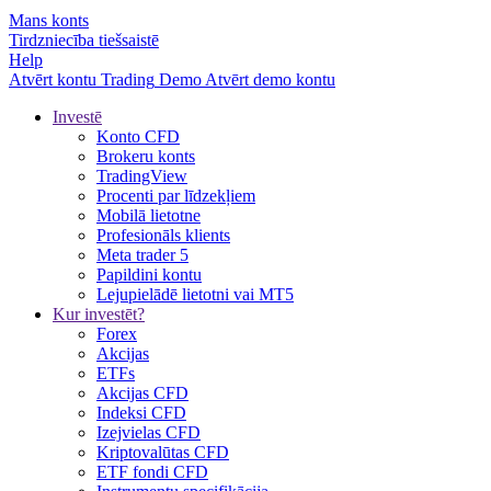
Mans konts
Tirdzniecība tiešsaistē
Help
Atvērt kontu
Trading
Demo
Atvērt demo kontu
Investē
Konto CFD
Brokeru konts
TradingView
Procenti par līdzekļiem
Mobilā lietotne
Profesionāls klients
Meta trader 5
Papildini kontu
Lejupielādē lietotni vai MT5
Kur investēt?
Forex
Akcijas
ETFs
Akcijas CFD
Indeksi CFD
Izejvielas CFD
Kriptovalūtas CFD
ETF fondi CFD