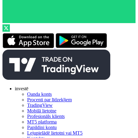
investē
Oanda konts
Procenti par līdzekļiem
TradingView
Mobilā lietotne
Profesionāls klients
MT5 platforma
Papildini kontu
Lejupielādē lietotni vai MT5