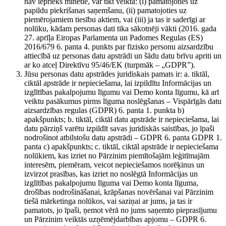
nav iepriekš minētie, var tikt veikta: (i) pamatojoties uz
papildu piekrišanas saņemšanu, (ii) pamatojoties uz
piemērojamiem tiesību aktiem, vai (iii) ja tas ir saderīgi ar
nolūku, kādam personas dati tika sākotnēji vākti (2016. gada
27. aprīļa Eiropas Parlamenta un Padomes Regulas (ES)
2016/679 6. panta 4. punkts par fizisko personu aizsardzību
attiecībā uz personas datu apstrādi un šādu datu brīvu apriti un
ar ko atceļ Direktīvu 95/46/EK (turpmāk – „GDPR”).
Jūsu personas datu apstrādes juridiskais pamats ir: a. tiktāl,
ciktāl apstrāde ir nepieciešama, lai izpildītu Informācijas un
izglītības pakalpojumu līgumu vai Demo konta līgumu, kā arī
veiktu pasākumus pirms līguma noslēgšanas – Vispārīgās datu
aizsardzības regulas (GDPR) 6. panta 1. punkta b)
apakšpunkts; b. tiktāl, ciktāl datu apstrāde ir nepieciešama, lai
datu pārziņš varētu izpildīt savas juridiskās saistības, jo īpaši
nodrošinot atbilstošu datu apstrādi – GDPR 6. panta GDPR 1.
panta c) apakšpunkts; c. tiktāl, ciktāl apstrāde ir nepieciešama
nolūkiem, kas izriet no Pārzinim piemītošajām leģitīmajām
interesēm, piemēram, veicot nepieciešamos norēķinus un
izvirzot prasības, kas izriet no noslēgtā Informācijas un
izglītības pakalpojumu līguma vai Demo konta līguma,
drošības nodrošināšanai, krāpšanas novēršanai vai Pārzinim
tiešā mārketinga nolūkos, vai saziņai ar jums, ja tas ir
pamatots, jo īpaši, ņemot vērā no jums saņemto pieprasījumu
un Pārzinim veiktās uzņēmējdarbības apjomu – GDPR 6.