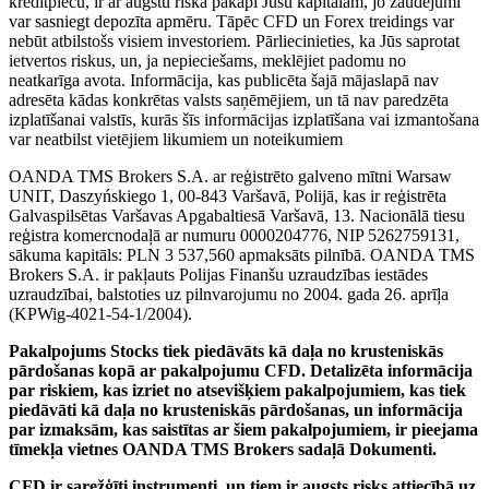
kredītplecu, ir ar augstu riska pakāpi Jūsu kapitālam, jo zaudējumi
var sasniegt depozīta apmēru. Tāpēc CFD un Forex treidings var
nebūt atbilstošs visiem investoriem. Pārliecinieties, ka Jūs saprotat
ietvertos riskus, un, ja nepieciešams, meklējiet padomu no
neatkarīga avota. Informācija, kas publicēta šajā mājaslapā nav
adresēta kādas konkrētas valsts saņēmējiem, un tā nav paredzēta
izplatīšanai valstīs, kurās šīs informācijas izplatīšana vai izmantošana
var neatbilst vietējiem likumiem un noteikumiem
OANDA TMS Brokers S.A. ar reģistrēto galveno mītni Warsaw
UNIT, Daszyńskiego 1, 00-843 Varšavā, Polijā, kas ir reģistrēta
Galvaspilsētas Varšavas Apgabaltiesā Varšavā, 13. Nacionālā tiesu
reģistra komercnodaļā ar numuru 0000204776, NIP 5262759131,
sākuma kapitāls: PLN 3 537,560 apmaksāts pilnībā. OANDA TMS
Brokers S.A. ir pakļauts Polijas Finanšu uzraudzības iestādes
uzraudzībai, balstoties uz pilnvarojumu no 2004. gada 26. aprīļa
(KPWig-4021-54-1/2004).
Pakalpojums Stocks tiek piedāvāts kā daļa no krusteniskās
pārdošanas kopā ar pakalpojumu CFD. Detalizēta informācija
par riskiem, kas izriet no atsevišķiem pakalpojumiem, kas tiek
piedāvāti kā daļa no krusteniskās pārdošanas, un informācija
par izmaksām, kas saistītas ar šiem pakalpojumiem, ir pieejama
tīmekļa vietnes OANDA TMS Brokers sadaļā Dokumenti.
CFD ir sarežģīti instrumenti, un tiem ir augsts risks attiecībā uz