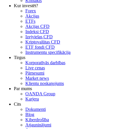
Kontakts
Kur investēt?
Forex
Akcijas
ETFs
Akcijas CFD
Indeksi CFD
Izejvielas CFD
Kriptovalūtas CFD
ETF fondi CFD
Instrumentu specifikācija
Tirgus
Korporatīvās darbības
Live cenas
Pārnesumi
Market news
Klientu noskaņojums
Par mums
OANDA Group
Karjera
Cits
Dokumenti
Blog
Kiberdrošība
Atjauninājumi