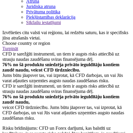
Atruna
Juridiska atruna
Privātuma politika
Piekļūstamības deklarācija
Sīkfailu iestatījumi
Izvēlieties citu valsti vai reģionu, lai redzētu saturu, kas ir specifisks
jūsu atrašanās vietai.
Choose country or region
Turpināt
CFD ir sarežģīti instrumenti, un tiem ir augsts risks attiecībā uz
strauju naudas zaudēšanu sviras finansējuma dēļ.
76% no šā produktu sniedzēja privāto ieguldītāju kontiem
zaudē naudu, veicot CFD tirdzniecību.
Jums būtu jāapsver tas, vai izprotat, kā CFD darbojas, un vai Jūs
varat atļauties uzņemties augsto naudas zaudēšanas risku.
CFD ir sarežģīti instrumenti, un tiem ir augsts risks attiecībā uz
strauju naudas zaudēšanu sviras finansējuma dēļ.
76% no šā produktu sniedzēja privāto ieguldītāju kontiem
zaudē naudu,
veicot CFD tirdzniecību. Jums būtu jāapsver tas, vai izprotat, kā
CFD darbojas, un vai Jūs varat atļauties uzņemties augsto naudas
zaudēšanas risku.
Risku brīdinājums: CFD un Forex darījumi, kas balstīti uz