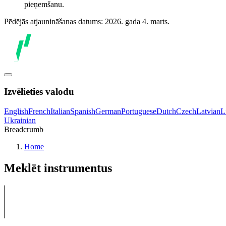
pieņemšanu.
Pēdējās atjaunināšanas datums: 2026. gada 4. marts.
Izvēlieties valodu
English
French
Italian
Spanish
German
Portuguese
Dutch
Czech
Latvian
L
Ukrainian
Breadcrumb
Home
Meklēt instrumentus