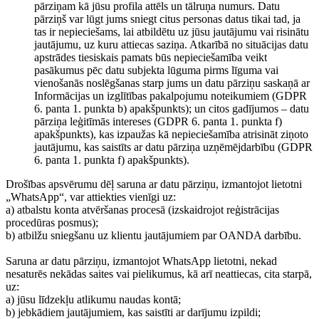
pārziņam kā jūsu profila attēls un tālruņa numurs. Datu
pārziņš var lūgt jums sniegt citus personas datus tikai tad, ja
tas ir nepieciešams, lai atbildētu uz jūsu jautājumu vai risinātu
jautājumu, uz kuru attiecas saziņa. Atkarībā no situācijas datu
apstrādes tiesiskais pamats būs nepieciešamība veikt
pasākumus pēc datu subjekta lūguma pirms līguma vai
vienošanās noslēgšanas starp jums un datu pārziņu saskaņā ar
Informācijas un izglītības pakalpojumu noteikumiem (GDPR
6. panta 1. punkta b) apakšpunkts); un citos gadījumos – datu
pārziņa leģitīmās intereses (GDPR 6. panta 1. punkta f)
apakšpunkts), kas izpaužas kā nepieciešamība atrisināt ziņoto
jautājumu, kas saistīts ar datu pārziņa uzņēmējdarbību (GDPR
6. panta 1. punkta f) apakšpunkts).
Drošības apsvērumu dēļ saruna ar datu pārziņu, izmantojot lietotni
„WhatsApp“, var attiekties vienīgi uz:
a) atbalstu konta atvēršanas procesā (izskaidrojot reģistrācijas
procedūras posmus);
b) atbilžu sniegšanu uz klientu jautājumiem par OANDA darbību.
Saruna ar datu pārziņu, izmantojot WhatsApp lietotni, nekad
nesaturēs nekādas saites vai pielikumus, kā arī neattiecas, cita starpā,
uz:
a) jūsu līdzekļu atlikumu naudas kontā;
b) jebkādiem jautājumiem, kas saistīti ar darījumu izpildi;