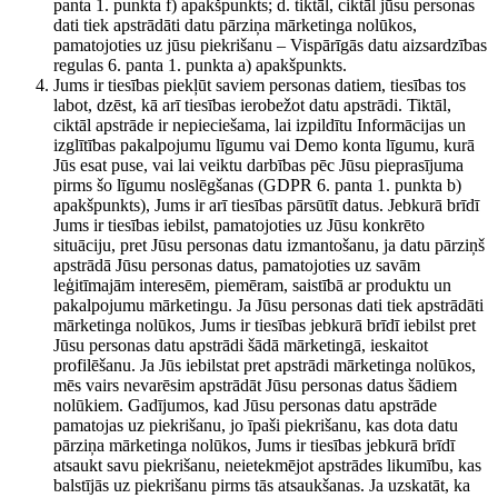
panta 1. punkta f) apakšpunkts; d. tiktāl, ciktāl jūsu personas
dati tiek apstrādāti datu pārziņa mārketinga nolūkos,
pamatojoties uz jūsu piekrišanu – Vispārīgās datu aizsardzības
regulas 6. panta 1. punkta a) apakšpunkts.
Jums ir tiesības piekļūt saviem personas datiem, tiesības tos
labot, dzēst, kā arī tiesības ierobežot datu apstrādi. Tiktāl,
ciktāl apstrāde ir nepieciešama, lai izpildītu Informācijas un
izglītības pakalpojumu līgumu vai Demo konta līgumu, kurā
Jūs esat puse, vai lai veiktu darbības pēc Jūsu pieprasījuma
pirms šo līgumu noslēgšanas (GDPR 6. panta 1. punkta b)
apakšpunkts), Jums ir arī tiesības pārsūtīt datus. Jebkurā brīdī
Jums ir tiesības iebilst, pamatojoties uz Jūsu konkrēto
situāciju, pret Jūsu personas datu izmantošanu, ja datu pārziņš
apstrādā Jūsu personas datus, pamatojoties uz savām
leģitīmajām interesēm, piemēram, saistībā ar produktu un
pakalpojumu mārketingu. Ja Jūsu personas dati tiek apstrādāti
mārketinga nolūkos, Jums ir tiesības jebkurā brīdī iebilst pret
Jūsu personas datu apstrādi šādā mārketingā, ieskaitot
profilēšanu. Ja Jūs iebilstat pret apstrādi mārketinga nolūkos,
mēs vairs nevarēsim apstrādāt Jūsu personas datus šādiem
nolūkiem. Gadījumos, kad Jūsu personas datu apstrāde
pamatojas uz piekrišanu, jo īpaši piekrišanu, kas dota datu
pārziņa mārketinga nolūkos, Jums ir tiesības jebkurā brīdī
atsaukt savu piekrišanu, neietekmējot apstrādes likumību, kas
balstījās uz piekrišanu pirms tās atsaukšanas. Ja uzskatāt, ka