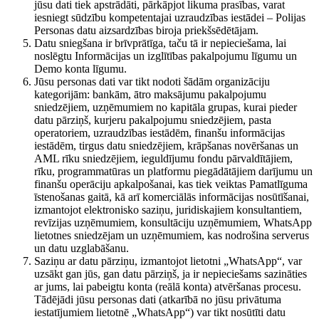
jūsu dati tiek apstrādāti, pārkāpjot likuma prasības, varat
iesniegt sūdzību kompetentajai uzraudzības iestādei – Polijas
Personas datu aizsardzības biroja priekšsēdētājam.
Datu sniegšana ir brīvprātīga, taču tā ir nepieciešama, lai
noslēgtu Informācijas un izglītības pakalpojumu līgumu un
Demo konta līgumu.
Jūsu personas dati var tikt nodoti šādām organizāciju
kategorijām: bankām, ātro maksājumu pakalpojumu
sniedzējiem, uzņēmumiem no kapitāla grupas, kurai pieder
datu pārziņš, kurjeru pakalpojumu sniedzējiem, pasta
operatoriem, uzraudzības iestādēm, finanšu informācijas
iestādēm, tirgus datu sniedzējiem, krāpšanas novēršanas un
AML rīku sniedzējiem, ieguldījumu fondu pārvaldītājiem,
rīku, programmatūras un platformu piegādātājiem darījumu un
finanšu operāciju apkalpošanai, kas tiek veiktas Pamatlīguma
īstenošanas gaitā, kā arī komerciālās informācijas nosūtīšanai,
izmantojot elektronisko saziņu, juridiskajiem konsultantiem,
revīzijas uzņēmumiem, konsultāciju uzņēmumiem, WhatsApp
lietotnes sniedzējam un uzņēmumiem, kas nodrošina serverus
un datu uzglabāšanu.
Saziņu ar datu pārziņu, izmantojot lietotni „WhatsApp“, var
uzsākt gan jūs, gan datu pārziņš, ja ir nepieciešams sazināties
ar jums, lai pabeigtu konta (reālā konta) atvēršanas procesu.
Tādējādi jūsu personas dati (atkarībā no jūsu privātuma
iestatījumiem lietotnē „WhatsApp“) var tikt nosūtīti datu