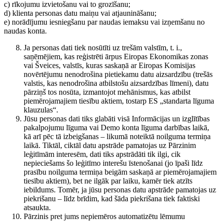
c) rīkojumu izvietošanu vai to grozīšanu;
d) klienta personas datu maiņu vai atjaunināšanu;
e) norādījumu iesniegšanu par naudas iemaksu vai izņemšanu no
naudas konta.
Ja personas dati tiek nosūtīti uz trešām valstīm, t. i.,
saņēmējiem, kas reģistrēti ārpus Eiropas Ekonomikas zonas
vai Šveices, valstīs, kuras saskaņā ar Eiropas Komisijas
novērtējumu nenodrošina pietiekamu datu aizsardzību (trešās
valstis, kas nenodrošina atbilstošu aizsardzības līmeni), datu
pārziņš tos nosūta, izmantojot mehānismus, kas atbilst
piemērojamajiem tiesību aktiem, tostarp ES „standarta līguma
klauzulas“.
Jūsu personas dati tiks glabāti visā Informācijas un izglītības
pakalpojumu līguma vai Demo konta līguma darbības laikā,
kā arī pēc tā izbeigšanas – likumā noteiktā noilguma termiņa
laikā. Tiktāl, ciktāl datu apstrāde pamatojas uz Pārzinim
leģitīmām interesēm, dati tiks apstrādāti tik ilgi, cik
nepieciešams šo leģitīmo interešu īstenošanai (jo īpaši līdz
prasību noilguma termiņa beigām saskaņā ar piemērojamajiem
tiesību aktiem), bet ne ilgāk par laiku, kamēr tiek atzīts
iebildums. Tomēr, ja jūsu personas datu apstrāde pamatojas uz
piekrišanu – līdz brīdim, kad šāda piekrišana tiek faktiski
atsaukta.
Pārzinis pret jums nepiemēros automatizētu lēmumu