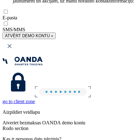
jaunumiem un akcijām, uz manu norādīto kontaktinformāciju:
E-pasta
SMS/MMS
ATVĒRT DEMO KONTU »
go to client zone
Aizpildiet veidlapu
Atveriet bezmaksas OANDA demo kontu
Rodo section
Kas ir personas datu pārzinis?