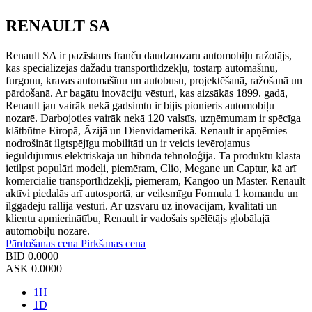
RENAULT SA
Renault SA ir pazīstams franču daudznozaru automobiļu ražotājs,
kas specializējas dažādu transportlīdzekļu, tostarp automašīnu,
furgonu, kravas automašīnu un autobusu, projektēšanā, ražošanā un
pārdošanā. Ar bagātu inovāciju vēsturi, kas aizsākās 1899. gadā,
Renault jau vairāk nekā gadsimtu ir bijis pionieris automobiļu
nozarē. Darbojoties vairāk nekā 120 valstīs, uzņēmumam ir spēcīga
klātbūtne Eiropā, Āzijā un Dienvidamerikā. Renault ir apņēmies
nodrošināt ilgtspējīgu mobilitāti un ir veicis ievērojamus
ieguldījumus elektriskajā un hibrīda tehnoloģijā. Tā produktu klāstā
ietilpst populāri modeļi, piemēram, Clio, Megane un Captur, kā arī
komerciālie transportlīdzekļi, piemēram, Kangoo un Master. Renault
aktīvi piedalās arī autosportā, ar veiksmīgu Formula 1 komandu un
ilggadēju rallija vēsturi. Ar uzsvaru uz inovācijām, kvalitāti un
klientu apmierinātību, Renault ir vadošais spēlētājs globālajā
automobiļu nozarē.
Pārdošanas cena
Pirkšanas cena
BID
0.0000
ASK
0.0000
1H
1D