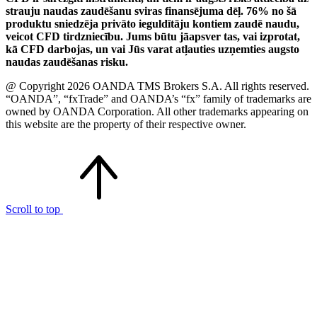
strauju naudas zaudēšanu sviras finansējuma dēļ. 76% no šā
produktu sniedzēja privāto ieguldītāju kontiem zaudē naudu,
veicot CFD tirdzniecību. Jums būtu jāapsver tas, vai izprotat,
kā CFD darbojas, un vai Jūs varat atļauties uzņemties augsto
naudas zaudēšanas risku.
@ Copyright 2026 OANDA TMS Brokers S.A. All rights reserved.
“OANDA”, “fxTrade” and OANDA’s “fx” family of trademarks are
owned by OANDA Corporation. All other trademarks appearing on
this website are the property of their respective owner.
Scroll to top