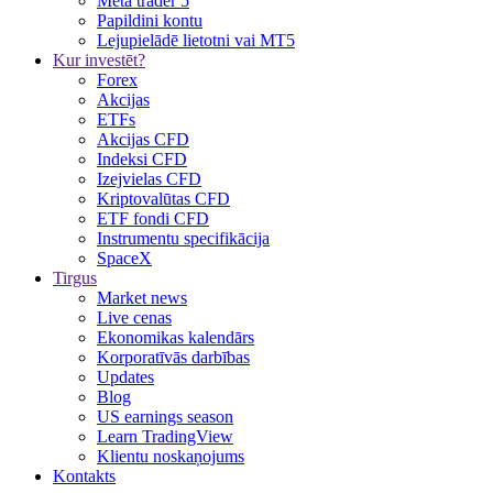
Meta trader 5
Papildini kontu
Lejupielādē lietotni vai MT5
Kur investēt?
Forex
Akcijas
ETFs
Akcijas CFD
Indeksi CFD
Izejvielas CFD
Kriptovalūtas CFD
ETF fondi CFD
Instrumentu specifikācija
SpaceX
Tirgus
Market news
Live cenas
Ekonomikas kalendārs
Korporatīvās darbības
Updates
Blog
US earnings season
Learn TradingView
Klientu noskaņojums
Kontakts