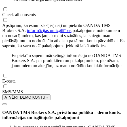
Check all consents
Apstiprinu, ka esmu izlasījis(-usi) un piekrītu OANDA TMS
Brokers S.A.
informācijas un izglītības
pakalpojuma noteikumiem
un nosacījumiem, kas ļauj ar mani sazināties, lai sniegtu man
piedāvājumu un nodrošinātu atbalstu pa tālruni konta pārvaldībai. Es
saprotu, ka varu no šī pakalpojuma jebkurā laikā atteikties.
Es piekrītu saņemt mārketinga informāciju no OANDA TMS
Brokers S.A. par produktiem un pakalpojumiem, piemēram,
jaunumiem un akcijām, uz manu norādīto kontaktinformāciju:
E-pasta
SMS/MMS
ATVĒRT DEMO KONTU »
OANDA TMS Brokers S.A. privātuma politika – demo konts,
informācijas un izglītojošie pakalpojumi