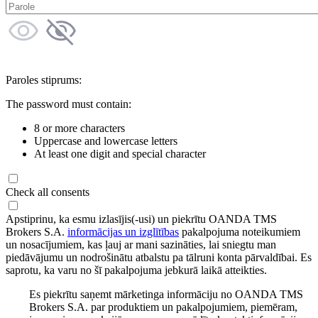
Paroles stiprums:
The password must contain:
8 or more characters
Uppercase and lowercase letters
At least one digit and special character
Check all consents
Apstiprinu, ka esmu izlasījis(-usi) un piekrītu OANDA TMS
Brokers S.A.
informācijas un izglītības
pakalpojuma noteikumiem
un nosacījumiem, kas ļauj ar mani sazināties, lai sniegtu man
piedāvājumu un nodrošinātu atbalstu pa tālruni konta pārvaldībai. Es
saprotu, ka varu no šī pakalpojuma jebkurā laikā atteikties.
Es piekrītu saņemt mārketinga informāciju no OANDA TMS
Brokers S.A. par produktiem un pakalpojumiem, piemēram,