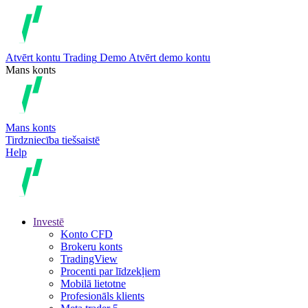
Atvērt kontu
Trading
Demo
Atvērt demo kontu
Mans konts
Mans konts
Tirdzniecība tiešsaistē
Help
Investē
Konto CFD
Brokeru konts
TradingView
Procenti par līdzekļiem
Mobilā lietotne
Profesionāls klients