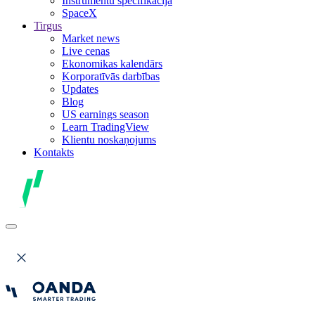
Instrumentu specifikācija
SpaceX
Tirgus
Market news
Live cenas
Ekonomikas kalendārs
Korporatīvās darbības
Updates
Blog
US earnings season
Learn TradingView
Klientu noskaņojums
Kontakts