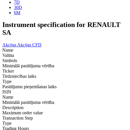
7D
30D
6M
Instrument specification for RENAULT
SA
Akcijas
Akcijas CFD
Name
Valūta
Simbols
Minimālā pasūtījuma vērtība
Ticker
Tirdzniecības laiks
Type
Pasūtījumu pieņemšanas laiks
ISIN
Name
Minimālā pasūtījuma vērtība
Description
Maximum order value
Transaction Step
Type
Trading Hours