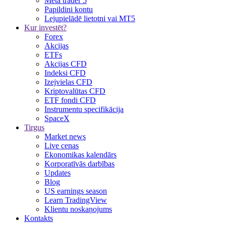
Meta trader 5
Papildini kontu
Lejupielādē lietotni vai MT5
Kur investēt?
Forex
Akcijas
ETFs
Akcijas CFD
Indeksi CFD
Izejvielas CFD
Kriptovalūtas CFD
ETF fondi CFD
Instrumentu specifikācija
SpaceX
Tirgus
Market news
Live cenas
Ekonomikas kalendārs
Korporatīvās darbības
Updates
Blog
US earnings season
Learn TradingView
Klientu noskaņojums
Kontakts