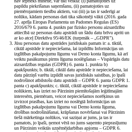
nav iepriekš minētie, var tikt veikta: (i) pamatojoties uz
papildu piekrišanas saņemšanu, (ii) pamatojoties uz
piemērojamiem tiesību aktiem, vai (iii) ja tas ir saderīgi ar
nolūku, kādam personas dati tika sākotnēji vākti (2016. gada
27. aprīļa Eiropas Parlamenta un Padomes Regulas (ES)
2016/679 6. panta 4. punkts par fizisko personu aizsardzību
attiecībā uz personas datu apstrādi un šādu datu brīvu apriti un
ar ko atceļ Direktīvu 95/46/EK (turpmāk – „GDPR”).
Jūsu personas datu apstrādes juridiskais pamats ir: a. tiktāl,
ciktāl apstrāde ir nepieciešama, lai izpildītu Informācijas un
izglītības pakalpojumu līgumu vai Demo konta līgumu, kā arī
veiktu pasākumus pirms līguma noslēgšanas – Vispārīgās datu
aizsardzības regulas (GDPR) 6. panta 1. punkta b)
apakšpunkts; b. tiktāl, ciktāl datu apstrāde ir nepieciešama, lai
datu pārziņš varētu izpildīt savas juridiskās saistības, jo īpaši
nodrošinot atbilstošu datu apstrādi – GDPR 6. panta GDPR 1.
panta c) apakšpunkts; c. tiktāl, ciktāl apstrāde ir nepieciešama
nolūkiem, kas izriet no Pārzinim piemītošajām leģitīmajām
interesēm, piemēram, veicot nepieciešamos norēķinus un
izvirzot prasības, kas izriet no noslēgtā Informācijas un
izglītības pakalpojumu līguma vai Demo konta līguma,
drošības nodrošināšanai, krāpšanas novēršanai vai Pārzinim
tiešā mārketinga nolūkos, vai saziņai ar jums, ja tas ir
pamatots, jo īpaši, ņemot vērā no jums saņemto pieprasījumu
un Pārzinim veiktās uzņēmējdarbības apjomu – GDPR 6.