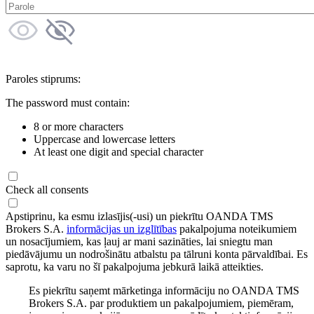
Paroles stiprums:
The password must contain:
8 or more characters
Uppercase and lowercase letters
At least one digit and special character
Check all consents
Apstiprinu, ka esmu izlasījis(-usi) un piekrītu OANDA TMS
Brokers S.A.
informācijas un izglītības
pakalpojuma noteikumiem
un nosacījumiem, kas ļauj ar mani sazināties, lai sniegtu man
piedāvājumu un nodrošinātu atbalstu pa tālruni konta pārvaldībai. Es
saprotu, ka varu no šī pakalpojuma jebkurā laikā atteikties.
Es piekrītu saņemt mārketinga informāciju no OANDA TMS
Brokers S.A. par produktiem un pakalpojumiem, piemēram,