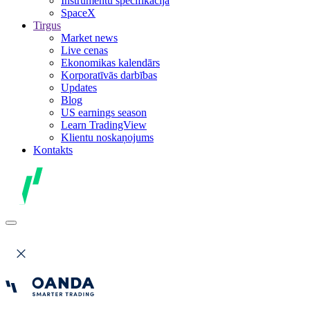
Instrumentu specifikācija
SpaceX
Tirgus
Market news
Live cenas
Ekonomikas kalendārs
Korporatīvās darbības
Updates
Blog
US earnings season
Learn TradingView
Klientu noskaņojums
Kontakts