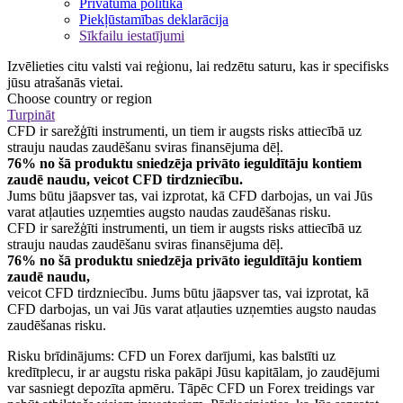
Privātuma politika
Piekļūstamības deklarācija
Sīkfailu iestatījumi
Izvēlieties citu valsti vai reģionu, lai redzētu saturu, kas ir specifisks
jūsu atrašanās vietai.
Choose country or region
Turpināt
CFD ir sarežģīti instrumenti, un tiem ir augsts risks attiecībā uz
strauju naudas zaudēšanu sviras finansējuma dēļ.
76% no šā produktu sniedzēja privāto ieguldītāju kontiem
zaudē naudu, veicot CFD tirdzniecību.
Jums būtu jāapsver tas, vai izprotat, kā CFD darbojas, un vai Jūs
varat atļauties uzņemties augsto naudas zaudēšanas risku.
CFD ir sarežģīti instrumenti, un tiem ir augsts risks attiecībā uz
strauju naudas zaudēšanu sviras finansējuma dēļ.
76% no šā produktu sniedzēja privāto ieguldītāju kontiem
zaudē naudu,
veicot CFD tirdzniecību. Jums būtu jāapsver tas, vai izprotat, kā
CFD darbojas, un vai Jūs varat atļauties uzņemties augsto naudas
zaudēšanas risku.
Risku brīdinājums: CFD un Forex darījumi, kas balstīti uz
kredītplecu, ir ar augstu riska pakāpi Jūsu kapitālam, jo zaudējumi
var sasniegt depozīta apmēru. Tāpēc CFD un Forex treidings var