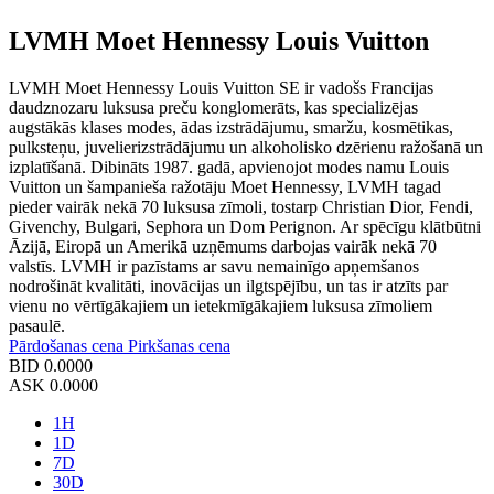
LVMH Moet Hennessy Louis Vuitton
LVMH Moet Hennessy Louis Vuitton SE ir vadošs Francijas
daudznozaru luksusa preču konglomerāts, kas specializējas
augstākās klases modes, ādas izstrādājumu, smaržu, kosmētikas,
pulksteņu, juvelierizstrādājumu un alkoholisko dzērienu ražošanā un
izplatīšanā. Dibināts 1987. gadā, apvienojot modes namu Louis
Vuitton un šampanieša ražotāju Moet Hennessy, LVMH tagad
pieder vairāk nekā 70 luksusa zīmoli, tostarp Christian Dior, Fendi,
Givenchy, Bulgari, Sephora un Dom Perignon. Ar spēcīgu klātbūtni
Āzijā, Eiropā un Amerikā uzņēmums darbojas vairāk nekā 70
valstīs. LVMH ir pazīstams ar savu nemainīgo apņemšanos
nodrošināt kvalitāti, inovācijas un ilgtspējību, un tas ir atzīts par
vienu no vērtīgākajiem un ietekmīgākajiem luksusa zīmoliem
pasaulē.
Pārdošanas cena
Pirkšanas cena
BID
0.0000
ASK
0.0000
1H
1D
7D
30D