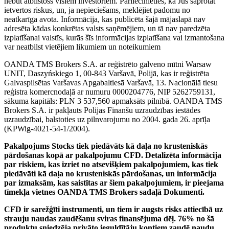
nebūt atbilstošs visiem investoriem. Pārliecinieties, ka Jūs saprotat
ietvertos riskus, un, ja nepieciešams, meklējiet padomu no
neatkarīga avota. Informācija, kas publicēta šajā mājaslapā nav
adresēta kādas konkrētas valsts saņēmējiem, un tā nav paredzēta
izplatīšanai valstīs, kurās šīs informācijas izplatīšana vai izmantošana
var neatbilst vietējiem likumiem un noteikumiem
OANDA TMS Brokers S.A. ar reģistrēto galveno mītni Warsaw
UNIT, Daszyńskiego 1, 00-843 Varšavā, Polijā, kas ir reģistrēta
Galvaspilsētas Varšavas Apgabaltiesā Varšavā, 13. Nacionālā tiesu
reģistra komercnodaļā ar numuru 0000204776, NIP 5262759131,
sākuma kapitāls: PLN 3 537,560 apmaksāts pilnībā. OANDA TMS
Brokers S.A. ir pakļauts Polijas Finanšu uzraudzības iestādes
uzraudzībai, balstoties uz pilnvarojumu no 2004. gada 26. aprīļa
(KPWig-4021-54-1/2004).
Pakalpojums Stocks tiek piedāvāts kā daļa no krusteniskās
pārdošanas kopā ar pakalpojumu CFD. Detalizēta informācija
par riskiem, kas izriet no atsevišķiem pakalpojumiem, kas tiek
piedāvāti kā daļa no krusteniskās pārdošanas, un informācija
par izmaksām, kas saistītas ar šiem pakalpojumiem, ir pieejama
tīmekļa vietnes OANDA TMS Brokers sadaļā Dokumenti.
CFD ir sarežģīti instrumenti, un tiem ir augsts risks attiecībā uz
strauju naudas zaudēšanu sviras finansējuma dēļ. 76% no šā
produktu sniedzēja privāto ieguldītāju kontiem zaudē naudu,