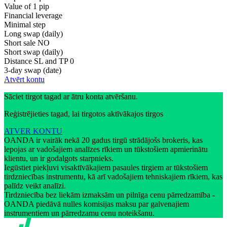
Value of 1 pip
Financial leverage
Minimal step
Long swap (daily)
Short sale
NO
Short swap (daily)
Distance SL and TP
0
3-day swap (date)
Atvērt kontu
Sāciet tirgot tagad ar ātru konta atvēršanu.
Reģistrējieties tagad, lai tirgotos aktīvākajos tirgos
ATVER KONTU
OANDA ir vairāk nekā 20 gadus tirgū strādājošs brokeris, kas
lepojas ar vadošajiem analīzes rīkiem un tūkstošiem apmierinātu
klientu, un ir godalgots starpnieks.
Iegūstiet piekļuvi visaktīvākajiem pasaules tirgiem ar tūkstošiem
tirdzniecības instrumentu, kā arī vadošajiem tehniskajiem rīkiem, kas
palīdz veikt analīzi.
Tirdzniecība bez liekām izmaksām un pilnīga cenu pārredzamība -
OANDA piedāvā nulles komisijas maksu par galvenajiem
instrumentiem un pārredzamu cenu noteikšanu.