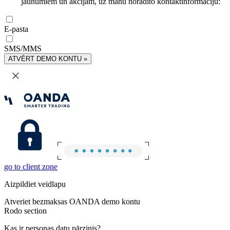
jaunumiem un akcijām, uz manu norādīto kontaktinformāciju:
E-pasta
SMS/MMS
ATVĒRT DEMO KONTU »
go to client zone
Aizpildiet veidlapu
Atveriet bezmaksas OANDA demo kontu
Rodo section
Kas ir personas datu pārzinis?