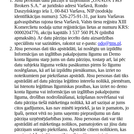
Jūsu personas datu pārziņš ir uzņēmums „OANDA TMS
Brokers S.A.” ar juridisko adresi Varšavā, Rondo
Daszyńskiego iela 1, 00-843 Varšava, NIP (nodokļu
identifikācijas numurs): 526-275-91-31, par kuru Varšavas
galvaspilsētas rajona tiesa Varšavā, Valsts tiesu reģistra XIII
Komerclietu nodaļa uztur reģistrācijas lietas ar numuru KRS:
0000204776, akciju kapitāls 3 537 560 PLN (pilnībā
apmaksāts). Ar datu pārziņa iecelto datu aizsardzības
speciālistu var sazināties, rakstot uz e-pastu:
odo@tms.pl
.
Jūsu personas dati tiks apstrādāti, lai noslēgtu un izpildītu
Informācijas un izglītības pakalpojumu līgumu un Demo
konta līgumu starp jums un datu pārziņu, tostarp arī, lai pēc
datu subjekta lūguma veiktu pasākumus pirms šo līgumu
noslēgšanas, kā arī lai izpildītu pienākumus, kas izriet no
noteikumiem par piekrišanas apstrādi. Jūsu personas dati tiks
apstrādāti arī datu pārziņa leģitīmo interešu nolūkā, piemēram,
lai īstenotu leģitīmas līgumiskas prasības, kas izriet no demo
konta līguma vai informācijas un izglītības pakalpojumu
līguma, drošības nodrošināšanai, krāpšanas novēršanai vai
datu pārziņa tiešā mārketinga nolūkā, kā arī saziņai ar jums
citos gadījumos, kas nav minēti iepriekš, ja tas ir pamatots, jo
īpaši, ņemot vērā no jums saņemto pieprasījumu un datu
pārziņa uzņēmējdarbības jomu. Jūsu personas dati var tikt
apstrādāti arī mārketinga nolūkos, pamatojoties uz jūsu datu
pārziņam sniegto piekrišanu. Apstrāde citiem nolūkiem, kas