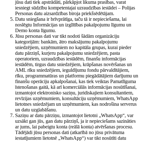
jūsu dati tiek apstrādāti, pārkāpjot likuma prasības, varat
iesniegt sūdzību kompetentajai uzraudzības iestādei – Polijas
Personas datu aizsardzības biroja priekšsēdētājam.
Datu sniegšana ir brīvprātīga, taču tā ir nepieciešama, lai
noslēgtu Informācijas un izglītības pakalpojumu līgumu un
Demo konta līgumu.
Jūsu personas dati var tikt nodoti šādām organizāciju
kategorijām: bankām, ātro maksājumu pakalpojumu
sniedzējiem, uzņēmumiem no kapitāla grupas, kurai pieder
datu pārziņš, kurjeru pakalpojumu sniedzējiem, pasta
operatoriem, uzraudzības iestādēm, finanšu informācijas
iestādēm, tirgus datu sniedzējiem, krāpšanas novēršanas un
AML rīku sniedzējiem, ieguldījumu fondu pārvaldītājiem,
rīku, programmatūras un platformu piegādātājiem darījumu un
finanšu operāciju apkalpošanai, kas tiek veiktas Pamatlīguma
īstenošanas gaitā, kā arī komerciālās informācijas nosūtīšanai,
izmantojot elektronisko saziņu, juridiskajiem konsultantiem,
revīzijas uzņēmumiem, konsultāciju uzņēmumiem, WhatsApp
lietotnes sniedzējam un uzņēmumiem, kas nodrošina serverus
un datu uzglabāšanu.
Saziņu ar datu pārziņu, izmantojot lietotni „WhatsApp“, var
uzsākt gan jūs, gan datu pārziņš, ja ir nepieciešams sazināties
ar jums, lai pabeigtu konta (reālā konta) atvēršanas procesu.
Tādējādi jūsu personas dati (atkarībā no jūsu privātuma
iestatījumiem lietotnē „WhatsApp“) var tikt nosūtīti datu