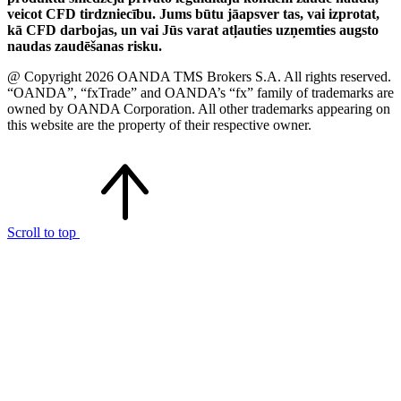
veicot CFD tirdzniecību. Jums būtu jāapsver tas, vai izprotat,
kā CFD darbojas, un vai Jūs varat atļauties uzņemties augsto
naudas zaudēšanas risku.
@ Copyright 2026 OANDA TMS Brokers S.A. All rights reserved.
“OANDA”, “fxTrade” and OANDA’s “fx” family of trademarks are
owned by OANDA Corporation. All other trademarks appearing on
this website are the property of their respective owner.
Scroll to top