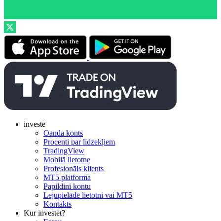
investē
Oanda konts
Procenti par līdzekļiem
TradingView
Mobilā lietotne
Profesionāls klients
MT5 platforma
Papildini kontu
Lejupielādē lietotni vai MT5
Kontakts
Kur investēt?