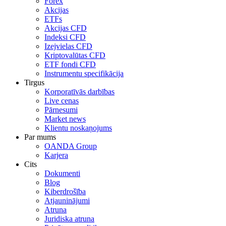
Forex
Akcijas
ETFs
Akcijas CFD
Indeksi CFD
Izejvielas CFD
Kriptovalūtas CFD
ETF fondi CFD
Instrumentu specifikācija
Tirgus
Korporatīvās darbības
Live cenas
Pārnesumi
Market news
Klientu noskaņojums
Par mums
OANDA Group
Karjera
Cits
Dokumenti
Blog
Kiberdrošība
Atjauninājumi
Atruna
Juridiska atruna