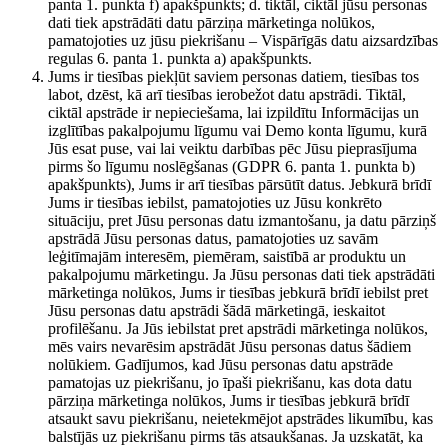
panta 1. punkta f) apakšpunkts; d. tiktāl, ciktāl jūsu personas
dati tiek apstrādāti datu pārziņa mārketinga nolūkos,
pamatojoties uz jūsu piekrišanu – Vispārīgās datu aizsardzības
regulas 6. panta 1. punkta a) apakšpunkts.
Jums ir tiesības piekļūt saviem personas datiem, tiesības tos
labot, dzēst, kā arī tiesības ierobežot datu apstrādi. Tiktāl,
ciktāl apstrāde ir nepieciešama, lai izpildītu Informācijas un
izglītības pakalpojumu līgumu vai Demo konta līgumu, kurā
Jūs esat puse, vai lai veiktu darbības pēc Jūsu pieprasījuma
pirms šo līgumu noslēgšanas (GDPR 6. panta 1. punkta b)
apakšpunkts), Jums ir arī tiesības pārsūtīt datus. Jebkurā brīdī
Jums ir tiesības iebilst, pamatojoties uz Jūsu konkrēto
situāciju, pret Jūsu personas datu izmantošanu, ja datu pārziņš
apstrādā Jūsu personas datus, pamatojoties uz savām
leģitīmajām interesēm, piemēram, saistībā ar produktu un
pakalpojumu mārketingu. Ja Jūsu personas dati tiek apstrādāti
mārketinga nolūkos, Jums ir tiesības jebkurā brīdī iebilst pret
Jūsu personas datu apstrādi šādā mārketingā, ieskaitot
profilēšanu. Ja Jūs iebilstat pret apstrādi mārketinga nolūkos,
mēs vairs nevarēsim apstrādāt Jūsu personas datus šādiem
nolūkiem. Gadījumos, kad Jūsu personas datu apstrāde
pamatojas uz piekrišanu, jo īpaši piekrišanu, kas dota datu
pārziņa mārketinga nolūkos, Jums ir tiesības jebkurā brīdī
atsaukt savu piekrišanu, neietekmējot apstrādes likumību, kas
balstījās uz piekrišanu pirms tās atsaukšanas. Ja uzskatāt, ka