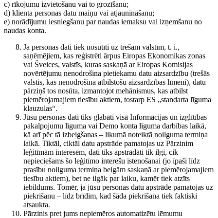
c) rīkojumu izvietošanu vai to grozīšanu;
d) klienta personas datu maiņu vai atjaunināšanu;
e) norādījumu iesniegšanu par naudas iemaksu vai izņemšanu no
naudas konta.
Ja personas dati tiek nosūtīti uz trešām valstīm, t. i.,
saņēmējiem, kas reģistrēti ārpus Eiropas Ekonomikas zonas
vai Šveices, valstīs, kuras saskaņā ar Eiropas Komisijas
novērtējumu nenodrošina pietiekamu datu aizsardzību (trešās
valstis, kas nenodrošina atbilstošu aizsardzības līmeni), datu
pārziņš tos nosūta, izmantojot mehānismus, kas atbilst
piemērojamajiem tiesību aktiem, tostarp ES „standarta līguma
klauzulas“.
Jūsu personas dati tiks glabāti visā Informācijas un izglītības
pakalpojumu līguma vai Demo konta līguma darbības laikā,
kā arī pēc tā izbeigšanas – likumā noteiktā noilguma termiņa
laikā. Tiktāl, ciktāl datu apstrāde pamatojas uz Pārzinim
leģitīmām interesēm, dati tiks apstrādāti tik ilgi, cik
nepieciešams šo leģitīmo interešu īstenošanai (jo īpaši līdz
prasību noilguma termiņa beigām saskaņā ar piemērojamajiem
tiesību aktiem), bet ne ilgāk par laiku, kamēr tiek atzīts
iebildums. Tomēr, ja jūsu personas datu apstrāde pamatojas uz
piekrišanu – līdz brīdim, kad šāda piekrišana tiek faktiski
atsaukta.
Pārzinis pret jums nepiemēros automatizētu lēmumu