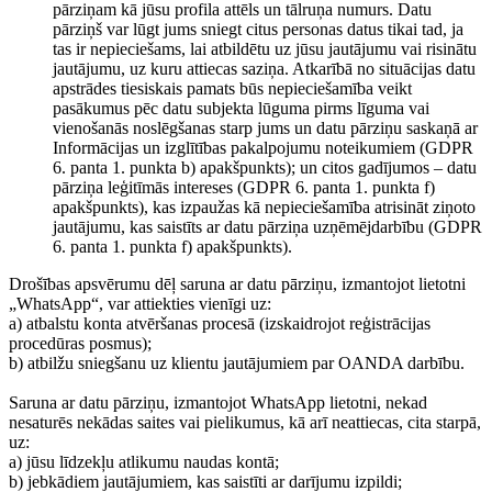
pārziņam kā jūsu profila attēls un tālruņa numurs. Datu
pārziņš var lūgt jums sniegt citus personas datus tikai tad, ja
tas ir nepieciešams, lai atbildētu uz jūsu jautājumu vai risinātu
jautājumu, uz kuru attiecas saziņa. Atkarībā no situācijas datu
apstrādes tiesiskais pamats būs nepieciešamība veikt
pasākumus pēc datu subjekta lūguma pirms līguma vai
vienošanās noslēgšanas starp jums un datu pārziņu saskaņā ar
Informācijas un izglītības pakalpojumu noteikumiem (GDPR
6. panta 1. punkta b) apakšpunkts); un citos gadījumos – datu
pārziņa leģitīmās intereses (GDPR 6. panta 1. punkta f)
apakšpunkts), kas izpaužas kā nepieciešamība atrisināt ziņoto
jautājumu, kas saistīts ar datu pārziņa uzņēmējdarbību (GDPR
6. panta 1. punkta f) apakšpunkts).
Drošības apsvērumu dēļ saruna ar datu pārziņu, izmantojot lietotni
„WhatsApp“, var attiekties vienīgi uz:
a) atbalstu konta atvēršanas procesā (izskaidrojot reģistrācijas
procedūras posmus);
b) atbilžu sniegšanu uz klientu jautājumiem par OANDA darbību.
Saruna ar datu pārziņu, izmantojot WhatsApp lietotni, nekad
nesaturēs nekādas saites vai pielikumus, kā arī neattiecas, cita starpā,
uz:
a) jūsu līdzekļu atlikumu naudas kontā;
b) jebkādiem jautājumiem, kas saistīti ar darījumu izpildi;