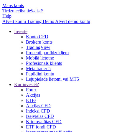
Mans konts
Tirdzniecība tiešsaistē
Help
Atvērt kontu
Trading
Demo
Atvērt demo kontu
Investē
Konto CFD
Brokeru konts
TradingView
Procenti par līdzekļiem
Mobilā lietotne
Profesionāls klients
Meta trader 5
Papildini kontu
Lejupielādē lietotni vai MT5
Kur investēt?
Forex
Akcijas
ETFs
Akcijas CFD
Indeksi CFD
Izejvielas CFD
Kriptovalūtas CFD
ETF fondi CFD