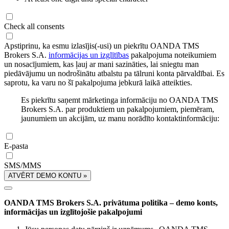
Check all consents
Apstiprinu, ka esmu izlasījis(-usi) un piekrītu OANDA TMS
Brokers S.A.
informācijas un izglītības
pakalpojuma noteikumiem
un nosacījumiem, kas ļauj ar mani sazināties, lai sniegtu man
piedāvājumu un nodrošinātu atbalstu pa tālruni konta pārvaldībai. Es
saprotu, ka varu no šī pakalpojuma jebkurā laikā atteikties.
Es piekrītu saņemt mārketinga informāciju no OANDA TMS
Brokers S.A. par produktiem un pakalpojumiem, piemēram,
jaunumiem un akcijām, uz manu norādīto kontaktinformāciju:
E-pasta
SMS/MMS
ATVĒRT DEMO KONTU »
OANDA TMS Brokers S.A. privātuma politika – demo konts,
informācijas un izglītojošie pakalpojumi