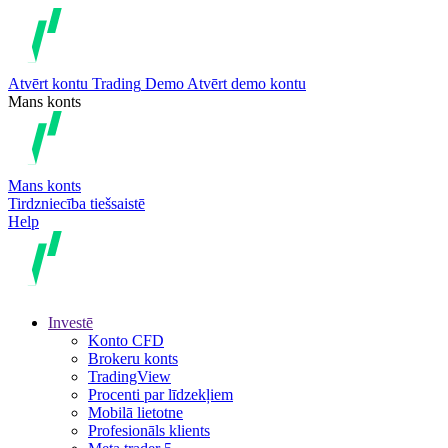
Atvērt kontu
Trading
Demo
Atvērt demo kontu
Mans konts
Mans konts
Tirdzniecība tiešsaistē
Help
Investē
Konto CFD
Brokeru konts
TradingView
Procenti par līdzekļiem
Mobilā lietotne
Profesionāls klients