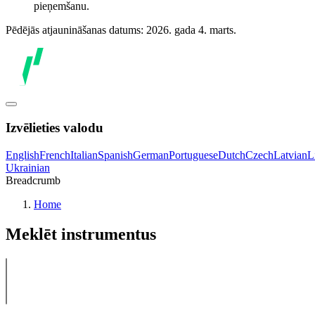
pieņemšanu.
Pēdējās atjaunināšanas datums: 2026. gada 4. marts.
Izvēlieties valodu
English
French
Italian
Spanish
German
Portuguese
Dutch
Czech
Latvian
L
Ukrainian
Breadcrumb
Home
Meklēt instrumentus