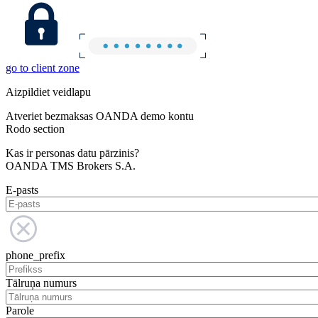
go to client zone
Aizpildiet veidlapu
Atveriet bezmaksas OANDA demo kontu
Rodo section
Kas ir personas datu pārzinis?
OANDA TMS Brokers S.A.
E-pasts
phone_prefix
Tālruņa numurs
Parole