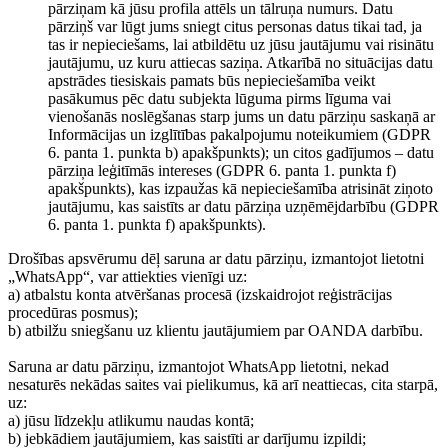
pārziņam kā jūsu profila attēls un tālruņa numurs. Datu
pārziņš var lūgt jums sniegt citus personas datus tikai tad, ja
tas ir nepieciešams, lai atbildētu uz jūsu jautājumu vai risinātu
jautājumu, uz kuru attiecas saziņa. Atkarībā no situācijas datu
apstrādes tiesiskais pamats būs nepieciešamība veikt
pasākumus pēc datu subjekta lūguma pirms līguma vai
vienošanās noslēgšanas starp jums un datu pārziņu saskaņā ar
Informācijas un izglītības pakalpojumu noteikumiem (GDPR
6. panta 1. punkta b) apakšpunkts); un citos gadījumos – datu
pārziņa leģitīmās intereses (GDPR 6. panta 1. punkta f)
apakšpunkts), kas izpaužas kā nepieciešamība atrisināt ziņoto
jautājumu, kas saistīts ar datu pārziņa uzņēmējdarbību (GDPR
6. panta 1. punkta f) apakšpunkts).
Drošības apsvērumu dēļ saruna ar datu pārziņu, izmantojot lietotni
„WhatsApp“, var attiekties vienīgi uz:
a) atbalstu konta atvēršanas procesā (izskaidrojot reģistrācijas
procedūras posmus);
b) atbilžu sniegšanu uz klientu jautājumiem par OANDA darbību.
Saruna ar datu pārziņu, izmantojot WhatsApp lietotni, nekad
nesaturēs nekādas saites vai pielikumus, kā arī neattiecas, cita starpā,
uz:
a) jūsu līdzekļu atlikumu naudas kontā;
b) jebkādiem jautājumiem, kas saistīti ar darījumu izpildi;