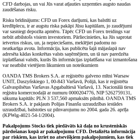
CFD darbojas, un vai Jūs varat atļauties uzņemties augsto naudas
zaudēšanas risku.
Risku brīdinājums: CFD un Forex darījumi, kas balstīti uz
kredītplecu, ir ar augstu riska pakāpi Jūsu kapitālam, jo zaudējumi
var sasniegt depozīta apmēru. Tāpēc CFD un Forex treidings var
nebūt atbilstošs visiem investoriem. Pārliecinieties, ka Jūs saprotat
ietvertos riskus, un, ja nepieciešams, meklējiet padomu no
neatkarīga avota. Informācija, kas publicēta šajā mājaslapā nav
adresēta kādas konkrētas valsts saņēmējiem, un tā nav paredzēta
izplatīšanai valstīs, kurās šīs informācijas izplatīšana vai izmantošana
var neatbilst vietējiem likumiem un noteikumiem
OANDA TMS Brokers S.A. ar reģistrēto galveno mītni Warsaw
UNIT, Daszyńskiego 1, 00-843 Varšavā, Polijā, kas ir reģistrēta
Galvaspilsētas Varšavas Apgabaltiesā Varšavā, 13. Nacionālā tiesu
reģistra komercnodaļā ar numuru 0000204776, NIP 5262759131,
sākuma kapitāls: PLN 3 537,560 apmaksāts pilnībā. OANDA TMS
Brokers S.A. ir pakļauts Polijas Finanšu uzraudzības iestādes
uzraudzībai, balstoties uz pilnvarojumu no 2004. gada 26. aprīļa
(KPWig-4021-54-1/2004).
Pakalpojums Stocks tiek piedāvāts kā daļa no krusteniskās
pārdošanas kopā ar pakalpojumu CFD. Detalizēta informācija
par riskiem, kas izriet no atsevišķiem pakalpojumiem, kas tiek