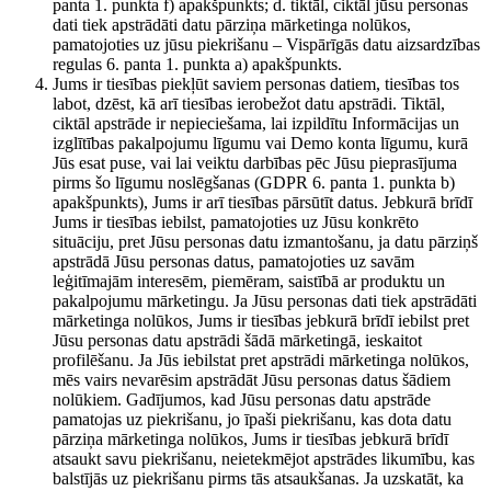
panta 1. punkta f) apakšpunkts; d. tiktāl, ciktāl jūsu personas
dati tiek apstrādāti datu pārziņa mārketinga nolūkos,
pamatojoties uz jūsu piekrišanu – Vispārīgās datu aizsardzības
regulas 6. panta 1. punkta a) apakšpunkts.
Jums ir tiesības piekļūt saviem personas datiem, tiesības tos
labot, dzēst, kā arī tiesības ierobežot datu apstrādi. Tiktāl,
ciktāl apstrāde ir nepieciešama, lai izpildītu Informācijas un
izglītības pakalpojumu līgumu vai Demo konta līgumu, kurā
Jūs esat puse, vai lai veiktu darbības pēc Jūsu pieprasījuma
pirms šo līgumu noslēgšanas (GDPR 6. panta 1. punkta b)
apakšpunkts), Jums ir arī tiesības pārsūtīt datus. Jebkurā brīdī
Jums ir tiesības iebilst, pamatojoties uz Jūsu konkrēto
situāciju, pret Jūsu personas datu izmantošanu, ja datu pārziņš
apstrādā Jūsu personas datus, pamatojoties uz savām
leģitīmajām interesēm, piemēram, saistībā ar produktu un
pakalpojumu mārketingu. Ja Jūsu personas dati tiek apstrādāti
mārketinga nolūkos, Jums ir tiesības jebkurā brīdī iebilst pret
Jūsu personas datu apstrādi šādā mārketingā, ieskaitot
profilēšanu. Ja Jūs iebilstat pret apstrādi mārketinga nolūkos,
mēs vairs nevarēsim apstrādāt Jūsu personas datus šādiem
nolūkiem. Gadījumos, kad Jūsu personas datu apstrāde
pamatojas uz piekrišanu, jo īpaši piekrišanu, kas dota datu
pārziņa mārketinga nolūkos, Jums ir tiesības jebkurā brīdī
atsaukt savu piekrišanu, neietekmējot apstrādes likumību, kas
balstījās uz piekrišanu pirms tās atsaukšanas. Ja uzskatāt, ka