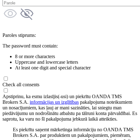
Paroles stiprums:
The password must contain:
8 or more characters
Uppercase and lowercase letters
At least one digit and special character
Check all consents
Apstiprinu, ka esmu izlasījis(-usi) un piekrītu OANDA TMS
Brokers S.A.
informācijas un izglītības
pakalpojuma noteikumiem
un nosacījumiem, kas ļauj ar mani sazināties, lai sniegtu man
piedāvājumu un nodrošinātu atbalstu pa tālruni konta pārvaldībai. Es
saprotu, ka varu no šī pakalpojuma jebkurā laikā atteikties.
Es piekrītu saņemt mārketinga informāciju no OANDA TMS
Brokers S.A. par produktiem un pakalpojumiem, piemēram,