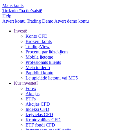
Mans konts
Tirdzniecība tiešsaistē
Help
Atvērt kontu
Trading
Demo
Atvērt demo kontu
Investē
Konto CFD
Brokeru konts
TradingView
Procenti par līdzekļiem
Mobilā lietotne
Profesionāls klients
Meta trader 5
Papildini kontu
Lejupielādē lietotni vai MT5
Kur investēt?
Forex
Akcijas
ETFs
Akcijas CFD
Indeksi CFD
Izejvielas CFD
Kriptovalūtas CFD
ETF fondi CFD