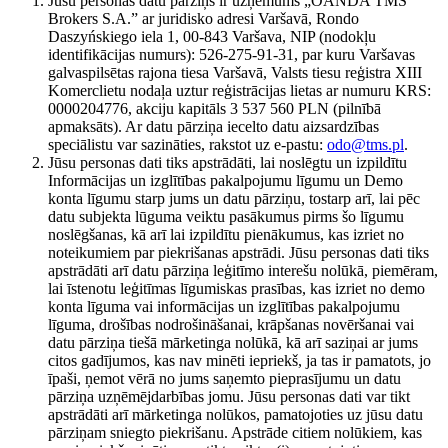
Jūsu personas datu pārziņš ir uzņēmums „OANDA TMS
Brokers S.A.” ar juridisko adresi Varšavā, Rondo
Daszyńskiego iela 1, 00-843 Varšava, NIP (nodokļu
identifikācijas numurs): 526-275-91-31, par kuru Varšavas
galvaspilsētas rajona tiesa Varšavā, Valsts tiesu reģistra XIII
Komerclietu nodaļa uztur reģistrācijas lietas ar numuru KRS:
0000204776, akciju kapitāls 3 537 560 PLN (pilnībā
apmaksāts). Ar datu pārziņa iecelto datu aizsardzības
speciālistu var sazināties, rakstot uz e-pastu:
odo@tms.pl
.
Jūsu personas dati tiks apstrādāti, lai noslēgtu un izpildītu
Informācijas un izglītības pakalpojumu līgumu un Demo
konta līgumu starp jums un datu pārziņu, tostarp arī, lai pēc
datu subjekta lūguma veiktu pasākumus pirms šo līgumu
noslēgšanas, kā arī lai izpildītu pienākumus, kas izriet no
noteikumiem par piekrišanas apstrādi. Jūsu personas dati tiks
apstrādāti arī datu pārziņa leģitīmo interešu nolūkā, piemēram,
lai īstenotu leģitīmas līgumiskas prasības, kas izriet no demo
konta līguma vai informācijas un izglītības pakalpojumu
līguma, drošības nodrošināšanai, krāpšanas novēršanai vai
datu pārziņa tiešā mārketinga nolūkā, kā arī saziņai ar jums
citos gadījumos, kas nav minēti iepriekš, ja tas ir pamatots, jo
īpaši, ņemot vērā no jums saņemto pieprasījumu un datu
pārziņa uzņēmējdarbības jomu. Jūsu personas dati var tikt
apstrādāti arī mārketinga nolūkos, pamatojoties uz jūsu datu
pārziņam sniegto piekrišanu. Apstrāde citiem nolūkiem, kas