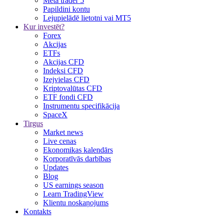
Meta trader 5
Papildini kontu
Lejupielādē lietotni vai MT5
Kur investēt?
Forex
Akcijas
ETFs
Akcijas CFD
Indeksi CFD
Izejvielas CFD
Kriptovalūtas CFD
ETF fondi CFD
Instrumentu specifikācija
SpaceX
Tirgus
Market news
Live cenas
Ekonomikas kalendārs
Korporatīvās darbības
Updates
Blog
US earnings season
Learn TradingView
Klientu noskaņojums
Kontakts