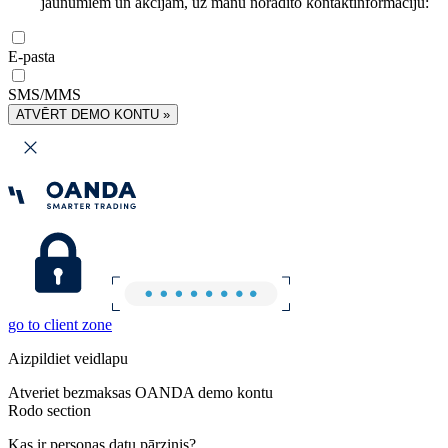
jaunumiem un akcijām, uz manu norādīto kontaktinformāciju:
E-pasta
SMS/MMS
ATVĒRT DEMO KONTU »
go to client zone
Aizpildiet veidlapu
Atveriet bezmaksas OANDA demo kontu
Rodo section
Kas ir personas datu pārzinis?