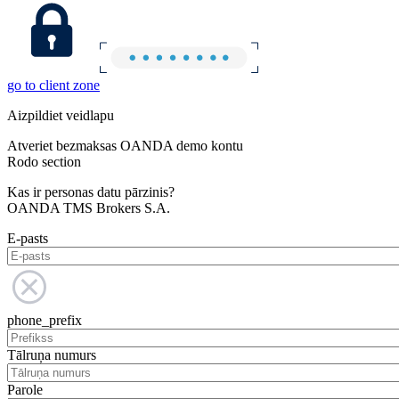
go to client zone
Aizpildiet veidlapu
Atveriet bezmaksas OANDA demo kontu
Rodo section
Kas ir personas datu pārzinis?
OANDA TMS Brokers S.A.
E-pasts
phone_prefix
Tālruņa numurs
Parole