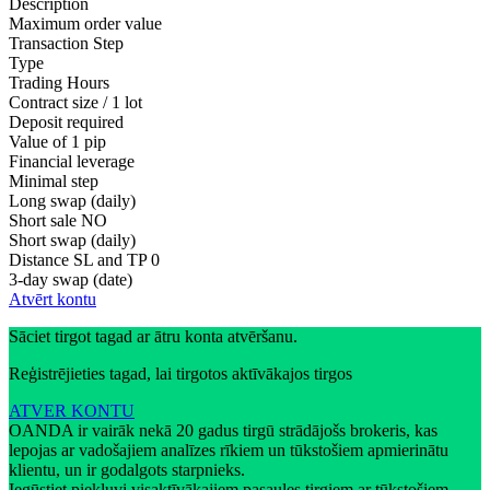
Description
Maximum order value
Transaction Step
Type
Trading Hours
Contract size / 1 lot
Deposit required
Value of 1 pip
Financial leverage
Minimal step
Long swap (daily)
Short sale
NO
Short swap (daily)
Distance SL and TP
0
3-day swap (date)
Atvērt kontu
Sāciet tirgot tagad ar ātru konta atvēršanu.
Reģistrējieties tagad, lai tirgotos aktīvākajos tirgos
ATVER KONTU
OANDA ir vairāk nekā 20 gadus tirgū strādājošs brokeris, kas
lepojas ar vadošajiem analīzes rīkiem un tūkstošiem apmierinātu
klientu, un ir godalgots starpnieks.
Iegūstiet piekļuvi visaktīvākajiem pasaules tirgiem ar tūkstošiem