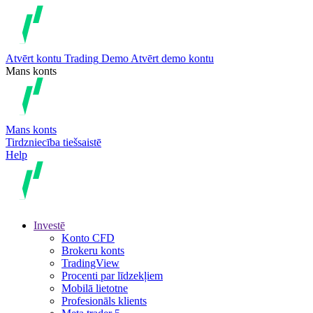
Atvērt kontu
Trading
Demo
Atvērt demo kontu
Mans konts
Mans konts
Tirdzniecība tiešsaistē
Help
Investē
Konto CFD
Brokeru konts
TradingView
Procenti par līdzekļiem
Mobilā lietotne
Profesionāls klients