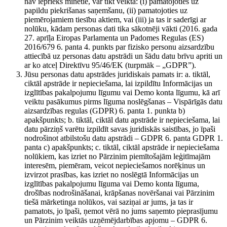
nav iepriekš minētie, var tikt veikta: (i) pamatojoties uz
papildu piekrišanas saņemšanu, (ii) pamatojoties uz
piemērojamiem tiesību aktiem, vai (iii) ja tas ir saderīgi ar
nolūku, kādam personas dati tika sākotnēji vākti (2016. gada
27. aprīļa Eiropas Parlamenta un Padomes Regulas (ES)
2016/679 6. panta 4. punkts par fizisko personu aizsardzību
attiecībā uz personas datu apstrādi un šādu datu brīvu apriti un
ar ko atceļ Direktīvu 95/46/EK (turpmāk – „GDPR”).
Jūsu personas datu apstrādes juridiskais pamats ir: a. tiktāl,
ciktāl apstrāde ir nepieciešama, lai izpildītu Informācijas un
izglītības pakalpojumu līgumu vai Demo konta līgumu, kā arī
veiktu pasākumus pirms līguma noslēgšanas – Vispārīgās datu
aizsardzības regulas (GDPR) 6. panta 1. punkta b)
apakšpunkts; b. tiktāl, ciktāl datu apstrāde ir nepieciešama, lai
datu pārziņš varētu izpildīt savas juridiskās saistības, jo īpaši
nodrošinot atbilstošu datu apstrādi – GDPR 6. panta GDPR 1.
panta c) apakšpunkts; c. tiktāl, ciktāl apstrāde ir nepieciešama
nolūkiem, kas izriet no Pārzinim piemītošajām leģitīmajām
interesēm, piemēram, veicot nepieciešamos norēķinus un
izvirzot prasības, kas izriet no noslēgtā Informācijas un
izglītības pakalpojumu līguma vai Demo konta līguma,
drošības nodrošināšanai, krāpšanas novēršanai vai Pārzinim
tiešā mārketinga nolūkos, vai saziņai ar jums, ja tas ir
pamatots, jo īpaši, ņemot vērā no jums saņemto pieprasījumu
un Pārzinim veiktās uzņēmējdarbības apjomu – GDPR 6.