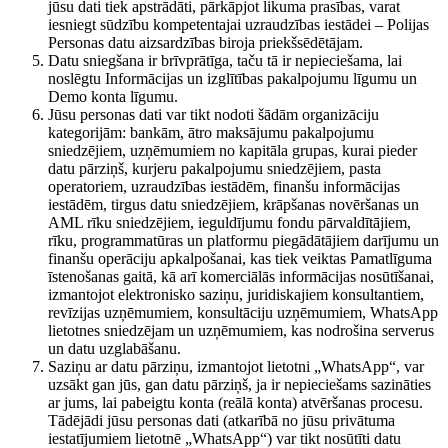
jūsu dati tiek apstrādāti, pārkāpjot likuma prasības, varat
iesniegt sūdzību kompetentajai uzraudzības iestādei – Polijas
Personas datu aizsardzības biroja priekšsēdētājam.
Datu sniegšana ir brīvprātīga, taču tā ir nepieciešama, lai
noslēgtu Informācijas un izglītības pakalpojumu līgumu un
Demo konta līgumu.
Jūsu personas dati var tikt nodoti šādām organizāciju
kategorijām: bankām, ātro maksājumu pakalpojumu
sniedzējiem, uzņēmumiem no kapitāla grupas, kurai pieder
datu pārziņš, kurjeru pakalpojumu sniedzējiem, pasta
operatoriem, uzraudzības iestādēm, finanšu informācijas
iestādēm, tirgus datu sniedzējiem, krāpšanas novēršanas un
AML rīku sniedzējiem, ieguldījumu fondu pārvaldītājiem,
rīku, programmatūras un platformu piegādātājiem darījumu un
finanšu operāciju apkalpošanai, kas tiek veiktas Pamatlīguma
īstenošanas gaitā, kā arī komerciālās informācijas nosūtīšanai,
izmantojot elektronisko saziņu, juridiskajiem konsultantiem,
revīzijas uzņēmumiem, konsultāciju uzņēmumiem, WhatsApp
lietotnes sniedzējam un uzņēmumiem, kas nodrošina serverus
un datu uzglabāšanu.
Saziņu ar datu pārziņu, izmantojot lietotni „WhatsApp“, var
uzsākt gan jūs, gan datu pārziņš, ja ir nepieciešams sazināties
ar jums, lai pabeigtu konta (reālā konta) atvēršanas procesu.
Tādējādi jūsu personas dati (atkarībā no jūsu privātuma
iestatījumiem lietotnē „WhatsApp“) var tikt nosūtīti datu