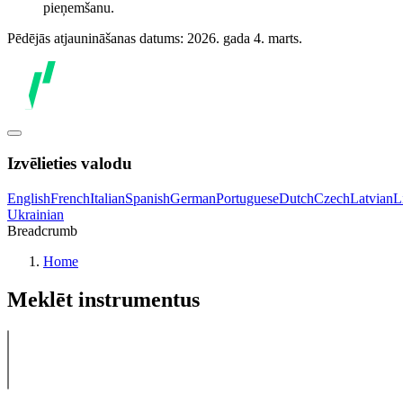
pieņemšanu.
Pēdējās atjaunināšanas datums: 2026. gada 4. marts.
Izvēlieties valodu
English
French
Italian
Spanish
German
Portuguese
Dutch
Czech
Latvian
L
Ukrainian
Breadcrumb
Home
Meklēt instrumentus