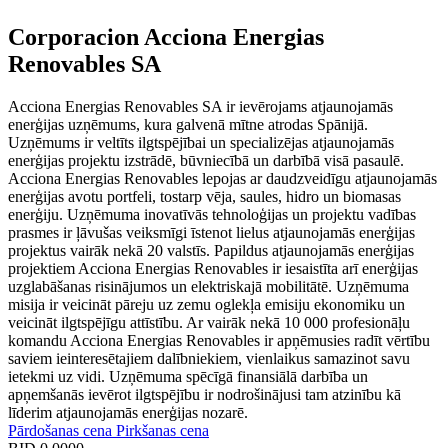
Corporacion Acciona Energias
Renovables SA
Acciona Energias Renovables SA ir ievērojams atjaunojamās
enerģijas uzņēmums, kura galvenā mītne atrodas Spānijā.
Uzņēmums ir veltīts ilgtspējībai un specializējas atjaunojamās
enerģijas projektu izstrādē, būvniecībā un darbībā visā pasaulē.
Acciona Energias Renovables lepojas ar daudzveidīgu atjaunojamās
enerģijas avotu portfeli, tostarp vēja, saules, hidro un biomasas
enerģiju. Uzņēmuma inovatīvās tehnoloģijas un projektu vadības
prasmes ir ļāvušas veiksmīgi īstenot lielus atjaunojamās enerģijas
projektus vairāk nekā 20 valstīs. Papildus atjaunojamās enerģijas
projektiem Acciona Energias Renovables ir iesaistīta arī enerģijas
uzglabāšanas risinājumos un elektriskajā mobilitātē. Uzņēmuma
misija ir veicināt pāreju uz zemu oglekļa emisiju ekonomiku un
veicināt ilgtspējīgu attīstību. Ar vairāk nekā 10 000 profesionāļu
komandu Acciona Energias Renovables ir apņēmusies radīt vērtību
saviem ieinteresētajiem dalībniekiem, vienlaikus samazinot savu
ietekmi uz vidi. Uzņēmuma spēcīgā finansiālā darbība un
apņemšanās ievērot ilgtspējību ir nodrošinājusi tam atzinību kā
līderim atjaunojamās enerģijas nozarē.
Pārdošanas cena
Pirkšanas cena