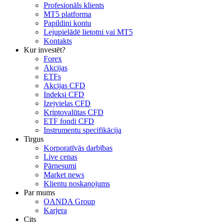
Profesionāls klients
MT5 platforma
Papildini kontu
Lejupielādē lietotni vai MT5
Kontakts
Kur investēt?
Forex
Akcijas
ETFs
Akcijas CFD
Indeksi CFD
Izejvielas CFD
Kriptovalūtas CFD
ETF fondi CFD
Instrumentu specifikācija
Tirgus
Korporatīvās darbības
Live cenas
Pārnesumi
Market news
Klientu noskaņojums
Par mums
OANDA Group
Karjera
Cits