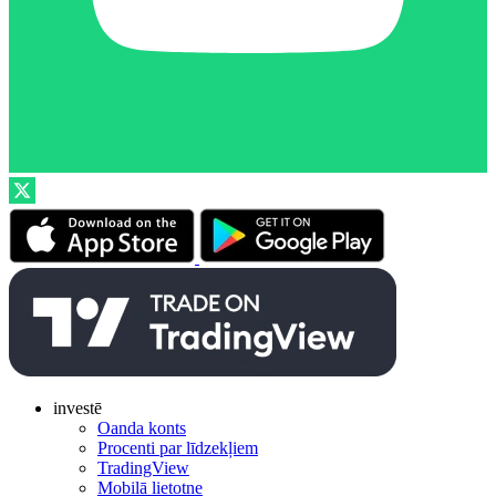
investē
Oanda konts
Procenti par līdzekļiem
TradingView
Mobilā lietotne