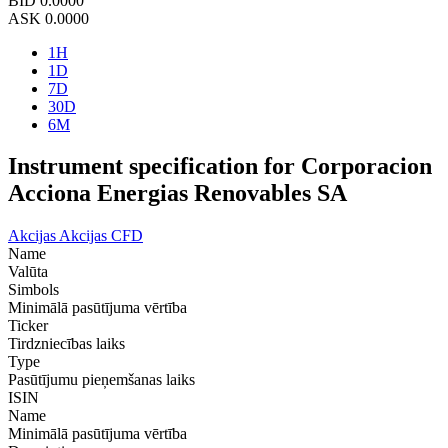
BID
0.0000
ASK
0.0000
1H
1D
7D
30D
6M
Instrument specification for Corporacion
Acciona Energias Renovables SA
Akcijas
Akcijas CFD
Name
Valūta
Simbols
Minimālā pasūtījuma vērtība
Ticker
Tirdzniecības laiks
Type
Pasūtījumu pieņemšanas laiks
ISIN
Name
Minimālā pasūtījuma vērtība