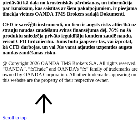
piedāvāti kā daļa no krusteniskās pārdošanas, un informācija
par izmaksām, kas saistītas ar šiem pakalpojumiem, ir pieejama
tīmekļa vietnes OANDA TMS Brokers sadaļā Dokumenti.
CFD ir sarežģīti instrumenti, un tiem ir augsts risks attiecībā uz
strauju naudas zaudēšanu sviras finansējuma dēļ. 76% no šā
produktu sniedzēja privāto ieguldītāju kontiem zaudē naudu,
veicot CFD tirdzniecību. Jums būtu jāapsver tas, vai izprotat,
kā CFD darbojas, un vai Jūs varat atļauties uzņemties augsto
naudas zaudēšanas risku.
@ Copyright 2026 OANDA TMS Brokers S.A. All rights reserved.
“OANDA”, “fxTrade” and OANDA’s “fx” family of trademarks are
owned by OANDA Corporation. All other trademarks appearing on
this website are the property of their respective owner.
Scroll to top