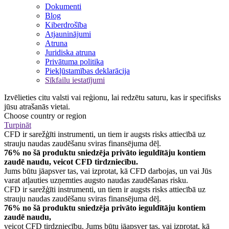
Dokumenti
Blog
Kiberdrošība
Atjauninājumi
Atruna
Juridiska atruna
Privātuma politika
Piekļūstamības deklarācija
Sīkfailu iestatījumi
Izvēlieties citu valsti vai reģionu, lai redzētu saturu, kas ir specifisks
jūsu atrašanās vietai.
Choose country or region
Turpināt
CFD ir sarežģīti instrumenti, un tiem ir augsts risks attiecībā uz
strauju naudas zaudēšanu sviras finansējuma dēļ.
76% no šā produktu sniedzēja privāto ieguldītāju kontiem
zaudē naudu, veicot CFD tirdzniecību.
Jums būtu jāapsver tas, vai izprotat, kā CFD darbojas, un vai Jūs
varat atļauties uzņemties augsto naudas zaudēšanas risku.
CFD ir sarežģīti instrumenti, un tiem ir augsts risks attiecībā uz
strauju naudas zaudēšanu sviras finansējuma dēļ.
76% no šā produktu sniedzēja privāto ieguldītāju kontiem
zaudē naudu,
veicot CFD tirdzniecību. Jums būtu jāapsver tas, vai izprotat, kā