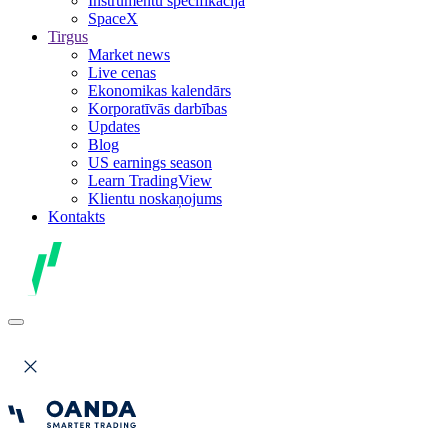
Instrumentu specifikācija
SpaceX
Tirgus
Market news
Live cenas
Ekonomikas kalendārs
Korporatīvās darbības
Updates
Blog
US earnings season
Learn TradingView
Klientu noskaņojums
Kontakts