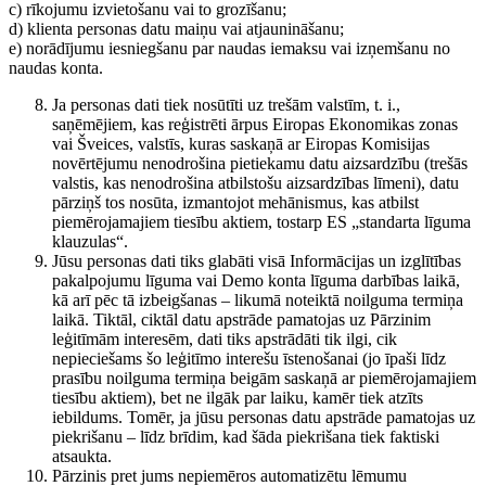
c) rīkojumu izvietošanu vai to grozīšanu;
d) klienta personas datu maiņu vai atjaunināšanu;
e) norādījumu iesniegšanu par naudas iemaksu vai izņemšanu no
naudas konta.
Ja personas dati tiek nosūtīti uz trešām valstīm, t. i.,
saņēmējiem, kas reģistrēti ārpus Eiropas Ekonomikas zonas
vai Šveices, valstīs, kuras saskaņā ar Eiropas Komisijas
novērtējumu nenodrošina pietiekamu datu aizsardzību (trešās
valstis, kas nenodrošina atbilstošu aizsardzības līmeni), datu
pārziņš tos nosūta, izmantojot mehānismus, kas atbilst
piemērojamajiem tiesību aktiem, tostarp ES „standarta līguma
klauzulas“.
Jūsu personas dati tiks glabāti visā Informācijas un izglītības
pakalpojumu līguma vai Demo konta līguma darbības laikā,
kā arī pēc tā izbeigšanas – likumā noteiktā noilguma termiņa
laikā. Tiktāl, ciktāl datu apstrāde pamatojas uz Pārzinim
leģitīmām interesēm, dati tiks apstrādāti tik ilgi, cik
nepieciešams šo leģitīmo interešu īstenošanai (jo īpaši līdz
prasību noilguma termiņa beigām saskaņā ar piemērojamajiem
tiesību aktiem), bet ne ilgāk par laiku, kamēr tiek atzīts
iebildums. Tomēr, ja jūsu personas datu apstrāde pamatojas uz
piekrišanu – līdz brīdim, kad šāda piekrišana tiek faktiski
atsaukta.
Pārzinis pret jums nepiemēros automatizētu lēmumu