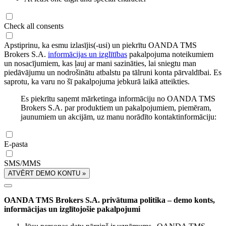
Check all consents
Apstiprinu, ka esmu izlasījis(-usi) un piekrītu OANDA TMS
Brokers S.A.
informācijas un izglītības
pakalpojuma noteikumiem
un nosacījumiem, kas ļauj ar mani sazināties, lai sniegtu man
piedāvājumu un nodrošinātu atbalstu pa tālruni konta pārvaldībai. Es
saprotu, ka varu no šī pakalpojuma jebkurā laikā atteikties.
Es piekrītu saņemt mārketinga informāciju no OANDA TMS
Brokers S.A. par produktiem un pakalpojumiem, piemēram,
jaunumiem un akcijām, uz manu norādīto kontaktinformāciju:
E-pasta
SMS/MMS
ATVĒRT DEMO KONTU »
OANDA TMS Brokers S.A. privātuma politika – demo konts,
informācijas un izglītojošie pakalpojumi