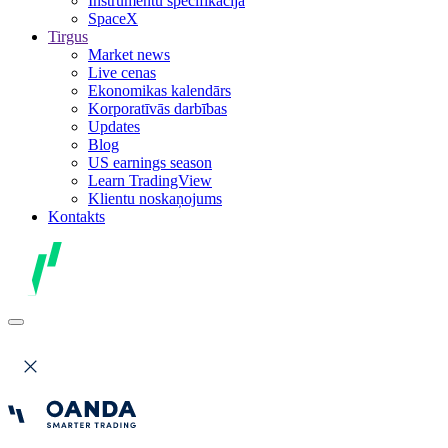
Instrumentu specifikācija
SpaceX
Tirgus
Market news
Live cenas
Ekonomikas kalendārs
Korporatīvās darbības
Updates
Blog
US earnings season
Learn TradingView
Klientu noskaņojums
Kontakts