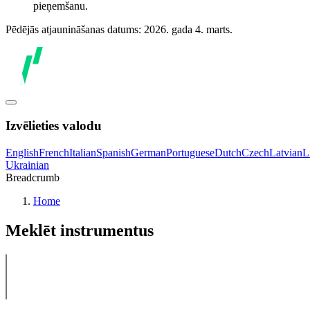
pieņemšanu.
Pēdējās atjaunināšanas datums: 2026. gada 4. marts.
Izvēlieties valodu
English
French
Italian
Spanish
German
Portuguese
Dutch
Czech
Latvian
L
Ukrainian
Breadcrumb
Home
Meklēt instrumentus