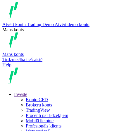
Atvērt kontu
Trading
Demo
Atvērt demo kontu
Mans konts
Mans konts
Tirdzniecība tiešsaistē
Help
Investē
Konto CFD
Brokeru konts
TradingView
Procenti par līdzekļiem
Mobilā lietotne
Profesionāls klients