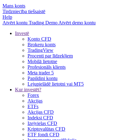
Mans konts
Tirdzniecība tiešsaistē
Help
Atvērt kontu
Trading
Demo
Atvērt demo kontu
Investē
Konto CFD
Brokeru konts
TradingView
Procenti par līdzekļiem
Mobilā lietotne
Profesionāls klients
Meta trader 5
Papildini kontu
Lejupielādē lietotni vai MT5
Kur investēt?
Forex
Akcijas
ETFs
Akcijas CFD
Indeksi CFD
Izejvielas CFD
Kriptovalūtas CFD
ETF fondi CFD