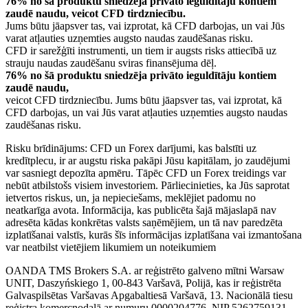
76% no šā produktu sniedzēja privāto ieguldītāju kontiem
zaudē naudu, veicot CFD tirdzniecību.
Jums būtu jāapsver tas, vai izprotat, kā CFD darbojas, un vai Jūs
varat atļauties uzņemties augsto naudas zaudēšanas risku.
CFD ir sarežģīti instrumenti, un tiem ir augsts risks attiecībā uz
strauju naudas zaudēšanu sviras finansējuma dēļ.
76% no šā produktu sniedzēja privāto ieguldītāju kontiem
zaudē naudu,
veicot CFD tirdzniecību. Jums būtu jāapsver tas, vai izprotat, kā
CFD darbojas, un vai Jūs varat atļauties uzņemties augsto naudas
zaudēšanas risku.
Risku brīdinājums: CFD un Forex darījumi, kas balstīti uz
kredītplecu, ir ar augstu riska pakāpi Jūsu kapitālam, jo zaudējumi
var sasniegt depozīta apmēru. Tāpēc CFD un Forex treidings var
nebūt atbilstošs visiem investoriem. Pārliecinieties, ka Jūs saprotat
ietvertos riskus, un, ja nepieciešams, meklējiet padomu no
neatkarīga avota. Informācija, kas publicēta šajā mājaslapā nav
adresēta kādas konkrētas valsts saņēmējiem, un tā nav paredzēta
izplatīšanai valstīs, kurās šīs informācijas izplatīšana vai izmantošana
var neatbilst vietējiem likumiem un noteikumiem
OANDA TMS Brokers S.A. ar reģistrēto galveno mītni Warsaw
UNIT, Daszyńskiego 1, 00-843 Varšavā, Polijā, kas ir reģistrēta
Galvaspilsētas Varšavas Apgabaltiesā Varšavā, 13. Nacionālā tiesu
reģistra komercnodaļā ar numuru 0000204776, NIP 5262759131,