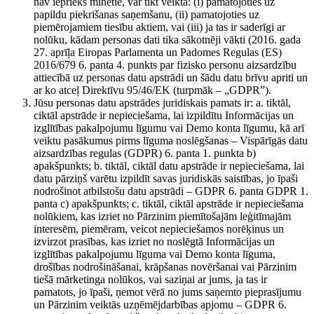
nav iepriekš minētie, var tikt veikta: (i) pamatojoties uz
papildu piekrišanas saņemšanu, (ii) pamatojoties uz
piemērojamiem tiesību aktiem, vai (iii) ja tas ir saderīgi ar
nolūku, kādam personas dati tika sākotnēji vākti (2016. gada
27. aprīļa Eiropas Parlamenta un Padomes Regulas (ES)
2016/679 6. panta 4. punkts par fizisko personu aizsardzību
attiecībā uz personas datu apstrādi un šādu datu brīvu apriti un
ar ko atceļ Direktīvu 95/46/EK (turpmāk – „GDPR”).
Jūsu personas datu apstrādes juridiskais pamats ir: a. tiktāl,
ciktāl apstrāde ir nepieciešama, lai izpildītu Informācijas un
izglītības pakalpojumu līgumu vai Demo konta līgumu, kā arī
veiktu pasākumus pirms līguma noslēgšanas – Vispārīgās datu
aizsardzības regulas (GDPR) 6. panta 1. punkta b)
apakšpunkts; b. tiktāl, ciktāl datu apstrāde ir nepieciešama, lai
datu pārziņš varētu izpildīt savas juridiskās saistības, jo īpaši
nodrošinot atbilstošu datu apstrādi – GDPR 6. panta GDPR 1.
panta c) apakšpunkts; c. tiktāl, ciktāl apstrāde ir nepieciešama
nolūkiem, kas izriet no Pārzinim piemītošajām leģitīmajām
interesēm, piemēram, veicot nepieciešamos norēķinus un
izvirzot prasības, kas izriet no noslēgtā Informācijas un
izglītības pakalpojumu līguma vai Demo konta līguma,
drošības nodrošināšanai, krāpšanas novēršanai vai Pārzinim
tiešā mārketinga nolūkos, vai saziņai ar jums, ja tas ir
pamatots, jo īpaši, ņemot vērā no jums saņemto pieprasījumu
un Pārzinim veiktās uzņēmējdarbības apjomu – GDPR 6.