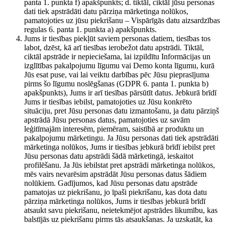
panta 1. punkta f) apakšpunkts; d. tiktāl, ciktāl jūsu personas
dati tiek apstrādāti datu pārziņa mārketinga nolūkos,
pamatojoties uz jūsu piekrišanu – Vispārīgās datu aizsardzības
regulas 6. panta 1. punkta a) apakšpunkts.
Jums ir tiesības piekļūt saviem personas datiem, tiesības tos
labot, dzēst, kā arī tiesības ierobežot datu apstrādi. Tiktāl,
ciktāl apstrāde ir nepieciešama, lai izpildītu Informācijas un
izglītības pakalpojumu līgumu vai Demo konta līgumu, kurā
Jūs esat puse, vai lai veiktu darbības pēc Jūsu pieprasījuma
pirms šo līgumu noslēgšanas (GDPR 6. panta 1. punkta b)
apakšpunkts), Jums ir arī tiesības pārsūtīt datus. Jebkurā brīdī
Jums ir tiesības iebilst, pamatojoties uz Jūsu konkrēto
situāciju, pret Jūsu personas datu izmantošanu, ja datu pārziņš
apstrādā Jūsu personas datus, pamatojoties uz savām
leģitīmajām interesēm, piemēram, saistībā ar produktu un
pakalpojumu mārketingu. Ja Jūsu personas dati tiek apstrādāti
mārketinga nolūkos, Jums ir tiesības jebkurā brīdī iebilst pret
Jūsu personas datu apstrādi šādā mārketingā, ieskaitot
profilēšanu. Ja Jūs iebilstat pret apstrādi mārketinga nolūkos,
mēs vairs nevarēsim apstrādāt Jūsu personas datus šādiem
nolūkiem. Gadījumos, kad Jūsu personas datu apstrāde
pamatojas uz piekrišanu, jo īpaši piekrišanu, kas dota datu
pārziņa mārketinga nolūkos, Jums ir tiesības jebkurā brīdī
atsaukt savu piekrišanu, neietekmējot apstrādes likumību, kas
balstījās uz piekrišanu pirms tās atsaukšanas. Ja uzskatāt, ka