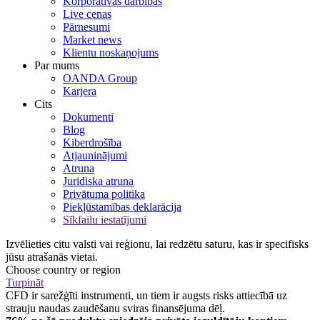
Korporatīvās darbības
Live cenas
Pārnesumi
Market news
Klientu noskaņojums
Par mums
OANDA Group
Karjera
Cits
Dokumenti
Blog
Kiberdrošība
Atjauninājumi
Atruna
Juridiska atruna
Privātuma politika
Piekļūstamības deklarācija
Sīkfailu iestatījumi
Izvēlieties citu valsti vai reģionu, lai redzētu saturu, kas ir specifisks
jūsu atrašanās vietai.
Choose country or region
Turpināt
CFD ir sarežģīti instrumenti, un tiem ir augsts risks attiecībā uz
strauju naudas zaudēšanu sviras finansējuma dēļ.