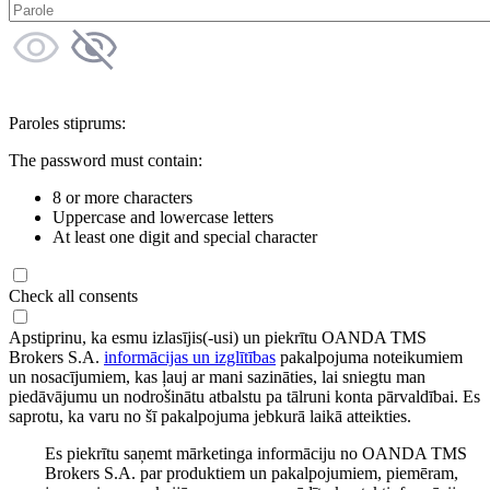
Paroles stiprums:
The password must contain:
8 or more characters
Uppercase and lowercase letters
At least one digit and special character
Check all consents
Apstiprinu, ka esmu izlasījis(-usi) un piekrītu OANDA TMS
Brokers S.A.
informācijas un izglītības
pakalpojuma noteikumiem
un nosacījumiem, kas ļauj ar mani sazināties, lai sniegtu man
piedāvājumu un nodrošinātu atbalstu pa tālruni konta pārvaldībai. Es
saprotu, ka varu no šī pakalpojuma jebkurā laikā atteikties.
Es piekrītu saņemt mārketinga informāciju no OANDA TMS
Brokers S.A. par produktiem un pakalpojumiem, piemēram,