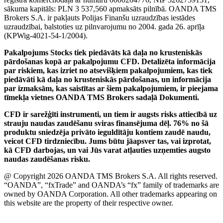
sākuma kapitāls: PLN 3 537,560 apmaksāts pilnībā. OANDA TMS
Brokers S.A. ir pakļauts Polijas Finanšu uzraudzības iestādes
uzraudzībai, balstoties uz pilnvarojumu no 2004. gada 26. aprīļa
(KPWig-4021-54-1/2004).
Pakalpojums Stocks tiek piedāvāts kā daļa no krusteniskās
pārdošanas kopā ar pakalpojumu CFD. Detalizēta informācija
par riskiem, kas izriet no atsevišķiem pakalpojumiem, kas tiek
piedāvāti kā daļa no krusteniskās pārdošanas, un informācija
par izmaksām, kas saistītas ar šiem pakalpojumiem, ir pieejama
tīmekļa vietnes OANDA TMS Brokers sadaļā Dokumenti.
CFD ir sarežģīti instrumenti, un tiem ir augsts risks attiecībā uz
strauju naudas zaudēšanu sviras finansējuma dēļ. 76% no šā
produktu sniedzēja privāto ieguldītāju kontiem zaudē naudu,
veicot CFD tirdzniecību. Jums būtu jāapsver tas, vai izprotat,
kā CFD darbojas, un vai Jūs varat atļauties uzņemties augsto
naudas zaudēšanas risku.
@ Copyright 2026 OANDA TMS Brokers S.A. All rights reserved.
“OANDA”, “fxTrade” and OANDA’s “fx” family of trademarks are
owned by OANDA Corporation. All other trademarks appearing on
this website are the property of their respective owner.