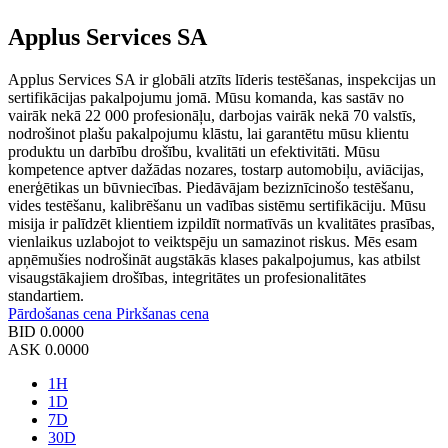
Applus Services SA
Applus Services SA ir globāli atzīts līderis testēšanas, inspekcijas un
sertifikācijas pakalpojumu jomā. Mūsu komanda, kas sastāv no
vairāk nekā 22 000 profesionāļu, darbojas vairāk nekā 70 valstīs,
nodrošinot plašu pakalpojumu klāstu, lai garantētu mūsu klientu
produktu un darbību drošību, kvalitāti un efektivitāti. Mūsu
kompetence aptver dažādas nozares, tostarp automobiļu, aviācijas,
enerģētikas un būvniecības. Piedāvājam beziznīcinošo testēšanu,
vides testēšanu, kalibrēšanu un vadības sistēmu sertifikāciju. Mūsu
misija ir palīdzēt klientiem izpildīt normatīvās un kvalitātes prasības,
vienlaikus uzlabojot to veiktspēju un samazinot riskus. Mēs esam
apņēmušies nodrošināt augstākās klases pakalpojumus, kas atbilst
visaugstākajiem drošības, integritātes un profesionalitātes
standartiem.
Pārdošanas cena
Pirkšanas cena
BID
0.0000
ASK
0.0000
1H
1D
7D
30D