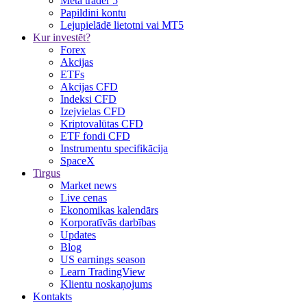
Meta trader 5
Papildini kontu
Lejupielādē lietotni vai MT5
Kur investēt?
Forex
Akcijas
ETFs
Akcijas CFD
Indeksi CFD
Izejvielas CFD
Kriptovalūtas CFD
ETF fondi CFD
Instrumentu specifikācija
SpaceX
Tirgus
Market news
Live cenas
Ekonomikas kalendārs
Korporatīvās darbības
Updates
Blog
US earnings season
Learn TradingView
Klientu noskaņojums
Kontakts