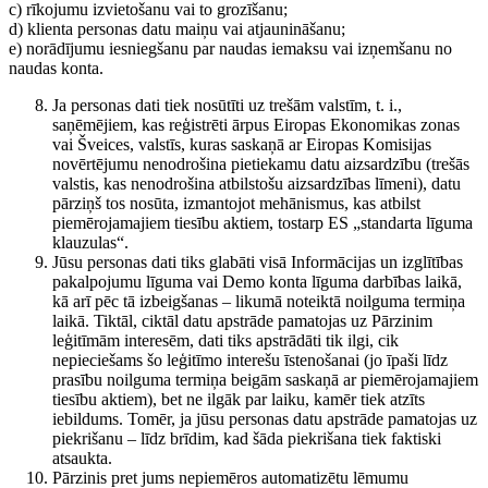
c) rīkojumu izvietošanu vai to grozīšanu;
d) klienta personas datu maiņu vai atjaunināšanu;
e) norādījumu iesniegšanu par naudas iemaksu vai izņemšanu no
naudas konta.
Ja personas dati tiek nosūtīti uz trešām valstīm, t. i.,
saņēmējiem, kas reģistrēti ārpus Eiropas Ekonomikas zonas
vai Šveices, valstīs, kuras saskaņā ar Eiropas Komisijas
novērtējumu nenodrošina pietiekamu datu aizsardzību (trešās
valstis, kas nenodrošina atbilstošu aizsardzības līmeni), datu
pārziņš tos nosūta, izmantojot mehānismus, kas atbilst
piemērojamajiem tiesību aktiem, tostarp ES „standarta līguma
klauzulas“.
Jūsu personas dati tiks glabāti visā Informācijas un izglītības
pakalpojumu līguma vai Demo konta līguma darbības laikā,
kā arī pēc tā izbeigšanas – likumā noteiktā noilguma termiņa
laikā. Tiktāl, ciktāl datu apstrāde pamatojas uz Pārzinim
leģitīmām interesēm, dati tiks apstrādāti tik ilgi, cik
nepieciešams šo leģitīmo interešu īstenošanai (jo īpaši līdz
prasību noilguma termiņa beigām saskaņā ar piemērojamajiem
tiesību aktiem), bet ne ilgāk par laiku, kamēr tiek atzīts
iebildums. Tomēr, ja jūsu personas datu apstrāde pamatojas uz
piekrišanu – līdz brīdim, kad šāda piekrišana tiek faktiski
atsaukta.
Pārzinis pret jums nepiemēros automatizētu lēmumu