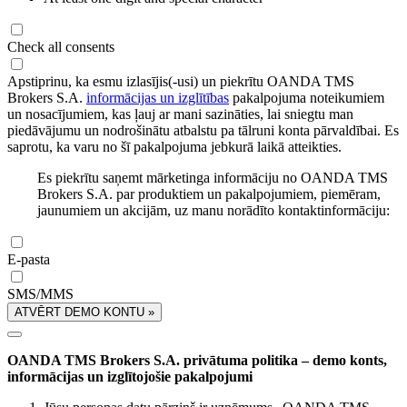
Check all consents
Apstiprinu, ka esmu izlasījis(-usi) un piekrītu OANDA TMS
Brokers S.A.
informācijas un izglītības
pakalpojuma noteikumiem
un nosacījumiem, kas ļauj ar mani sazināties, lai sniegtu man
piedāvājumu un nodrošinātu atbalstu pa tālruni konta pārvaldībai. Es
saprotu, ka varu no šī pakalpojuma jebkurā laikā atteikties.
Es piekrītu saņemt mārketinga informāciju no OANDA TMS
Brokers S.A. par produktiem un pakalpojumiem, piemēram,
jaunumiem un akcijām, uz manu norādīto kontaktinformāciju:
E-pasta
SMS/MMS
ATVĒRT DEMO KONTU »
OANDA TMS Brokers S.A. privātuma politika – demo konts,
informācijas un izglītojošie pakalpojumi