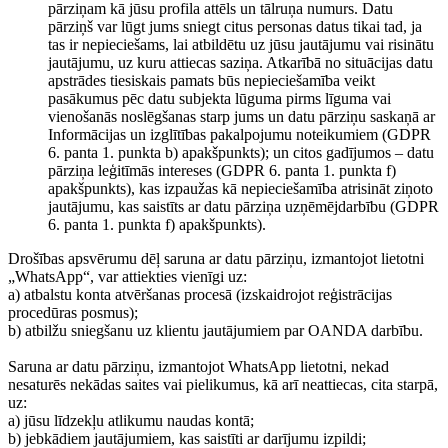
pārziņam kā jūsu profila attēls un tālruņa numurs. Datu
pārziņš var lūgt jums sniegt citus personas datus tikai tad, ja
tas ir nepieciešams, lai atbildētu uz jūsu jautājumu vai risinātu
jautājumu, uz kuru attiecas saziņa. Atkarībā no situācijas datu
apstrādes tiesiskais pamats būs nepieciešamība veikt
pasākumus pēc datu subjekta lūguma pirms līguma vai
vienošanās noslēgšanas starp jums un datu pārziņu saskaņā ar
Informācijas un izglītības pakalpojumu noteikumiem (GDPR
6. panta 1. punkta b) apakšpunkts); un citos gadījumos – datu
pārziņa leģitīmās intereses (GDPR 6. panta 1. punkta f)
apakšpunkts), kas izpaužas kā nepieciešamība atrisināt ziņoto
jautājumu, kas saistīts ar datu pārziņa uzņēmējdarbību (GDPR
6. panta 1. punkta f) apakšpunkts).
Drošības apsvērumu dēļ saruna ar datu pārziņu, izmantojot lietotni
„WhatsApp“, var attiekties vienīgi uz:
a) atbalstu konta atvēršanas procesā (izskaidrojot reģistrācijas
procedūras posmus);
b) atbilžu sniegšanu uz klientu jautājumiem par OANDA darbību.
Saruna ar datu pārziņu, izmantojot WhatsApp lietotni, nekad
nesaturēs nekādas saites vai pielikumus, kā arī neattiecas, cita starpā,
uz:
a) jūsu līdzekļu atlikumu naudas kontā;
b) jebkādiem jautājumiem, kas saistīti ar darījumu izpildi;