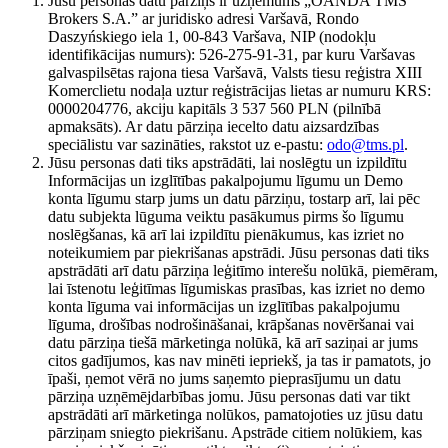
Jūsu personas datu pārziņš ir uzņēmums „OANDA TMS
Brokers S.A.” ar juridisko adresi Varšavā, Rondo
Daszyńskiego iela 1, 00-843 Varšava, NIP (nodokļu
identifikācijas numurs): 526-275-91-31, par kuru Varšavas
galvaspilsētas rajona tiesa Varšavā, Valsts tiesu reģistra XIII
Komerclietu nodaļa uztur reģistrācijas lietas ar numuru KRS:
0000204776, akciju kapitāls 3 537 560 PLN (pilnībā
apmaksāts). Ar datu pārziņa iecelto datu aizsardzības
speciālistu var sazināties, rakstot uz e-pastu:
odo@tms.pl
.
Jūsu personas dati tiks apstrādāti, lai noslēgtu un izpildītu
Informācijas un izglītības pakalpojumu līgumu un Demo
konta līgumu starp jums un datu pārziņu, tostarp arī, lai pēc
datu subjekta lūguma veiktu pasākumus pirms šo līgumu
noslēgšanas, kā arī lai izpildītu pienākumus, kas izriet no
noteikumiem par piekrišanas apstrādi. Jūsu personas dati tiks
apstrādāti arī datu pārziņa leģitīmo interešu nolūkā, piemēram,
lai īstenotu leģitīmas līgumiskas prasības, kas izriet no demo
konta līguma vai informācijas un izglītības pakalpojumu
līguma, drošības nodrošināšanai, krāpšanas novēršanai vai
datu pārziņa tiešā mārketinga nolūkā, kā arī saziņai ar jums
citos gadījumos, kas nav minēti iepriekš, ja tas ir pamatots, jo
īpaši, ņemot vērā no jums saņemto pieprasījumu un datu
pārziņa uzņēmējdarbības jomu. Jūsu personas dati var tikt
apstrādāti arī mārketinga nolūkos, pamatojoties uz jūsu datu
pārziņam sniegto piekrišanu. Apstrāde citiem nolūkiem, kas