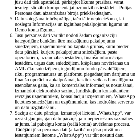
jūsu dati tiek apstrādāti, pārkāpjot likuma prasības, varat
iesniegt sūdzību kompetentajai uzraudzības iestādei – Polijas
Personas datu aizsardzības biroja priekšsēdētājam.
Datu sniegšana ir brīvprātīga, taču tā ir nepieciešama, lai
noslēgtu Informācijas un izglītības pakalpojumu līgumu un
Demo konta līgumu.
Jūsu personas dati var tikt nodoti šādām organizāciju
kategorijām: bankām, ātro maksājumu pakalpojumu
sniedzējiem, uzņēmumiem no kapitāla grupas, kurai pieder
datu pārziņš, kurjeru pakalpojumu sniedzējiem, pasta
operatoriem, uzraudzības iestādēm, finanšu informācijas
iestādēm, tirgus datu sniedzējiem, krāpšanas novēršanas un
AML rīku sniedzējiem, ieguldījumu fondu pārvaldītājiem,
rīku, programmatūras un platformu piegādātājiem darījumu un
finanšu operāciju apkalpošanai, kas tiek veiktas Pamatlīguma
īstenošanas gaitā, kā arī komerciālās informācijas nosūtīšanai,
izmantojot elektronisko saziņu, juridiskajiem konsultantiem,
revīzijas uzņēmumiem, konsultāciju uzņēmumiem, WhatsApp
lietotnes sniedzējam un uzņēmumiem, kas nodrošina serverus
un datu uzglabāšanu.
Saziņu ar datu pārziņu, izmantojot lietotni „WhatsApp“, var
uzsākt gan jūs, gan datu pārziņš, ja ir nepieciešams sazināties
ar jums, lai pabeigtu konta (reālā konta) atvēršanas procesu.
Tādējādi jūsu personas dati (atkarībā no jūsu privātuma
iestatījumiem lietotnē „WhatsApp“) var tikt nosūtīti datu