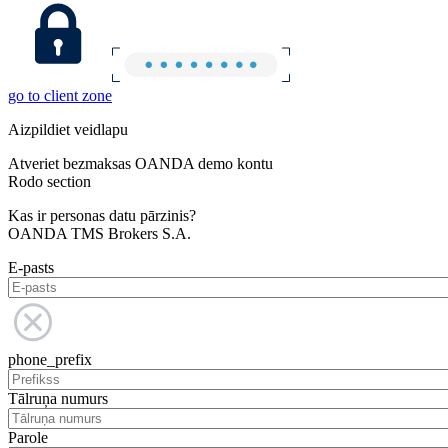
go to client zone
Aizpildiet veidlapu
Atveriet bezmaksas OANDA demo kontu
Rodo section
Kas ir personas datu pārzinis?
OANDA TMS Brokers S.A.
E-pasts
phone_prefix
Tālruņa numurs
Parole