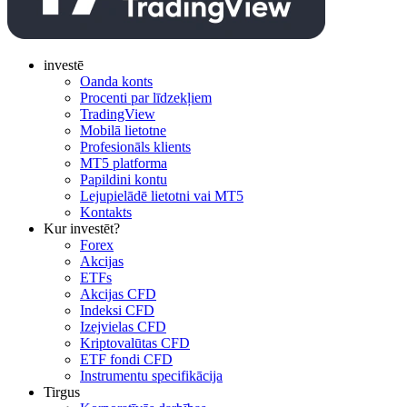
investē
Oanda konts
Procenti par līdzekļiem
TradingView
Mobilā lietotne
Profesionāls klients
MT5 platforma
Papildini kontu
Lejupielādē lietotni vai MT5
Kontakts
Kur investēt?
Forex
Akcijas
ETFs
Akcijas CFD
Indeksi CFD
Izejvielas CFD
Kriptovalūtas CFD
ETF fondi CFD
Instrumentu specifikācija
Tirgus