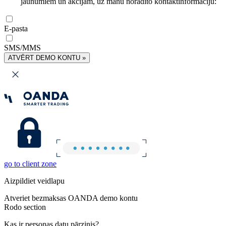
jaunumiem un akcijām, uz manu norādīto kontaktinformāciju:
E-pasta
SMS/MMS
ATVĒRT DEMO KONTU »
go to client zone
Aizpildiet veidlapu
Atveriet bezmaksas OANDA demo kontu
Rodo section
Kas ir personas datu pārzinis?