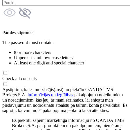
Paroles stiprums:
The password must contain:
8 or more characters
Uppercase and lowercase letters
At least one digit and special character
Check all consents
Apstiprinu, ka esmu izlasījis(-usi) un piekrītu OANDA TMS
Brokers S.A.
informācijas un izglītības
pakalpojuma noteikumiem
un nosacījumiem, kas ļauj ar mani sazināties, lai sniegtu man
piedāvājumu un nodrošinātu atbalstu pa tālruni konta pārvaldībai. Es
saprotu, ka varu no šī pakalpojuma jebkurā laikā atteikties.
Es piekrītu saņemt mārketinga informāciju no OANDA TMS
Brokers S.A. par produktiem un pakalpojumiem, piemēram,