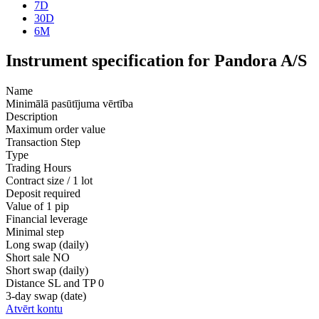
7D
30D
6M
Instrument specification for Pandora A/S
Name
Minimālā pasūtījuma vērtība
Description
Maximum order value
Transaction Step
Type
Trading Hours
Contract size / 1 lot
Deposit required
Value of 1 pip
Financial leverage
Minimal step
Long swap (daily)
Short sale
NO
Short swap (daily)
Distance SL and TP
0
3-day swap (date)
Atvērt kontu