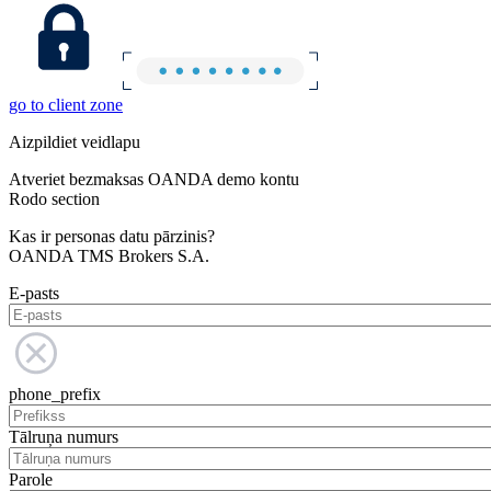
go to client zone
Aizpildiet veidlapu
Atveriet bezmaksas OANDA demo kontu
Rodo section
Kas ir personas datu pārzinis?
OANDA TMS Brokers S.A.
E-pasts
phone_prefix
Tālruņa numurs
Parole