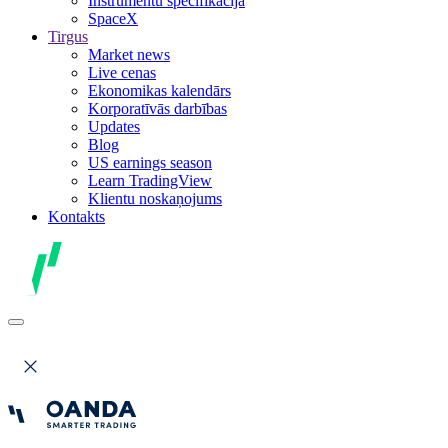
Instrumentu specifikācija
SpaceX
Tirgus
Market news
Live cenas
Ekonomikas kalendārs
Korporatīvās darbības
Updates
Blog
US earnings season
Learn TradingView
Klientu noskaņojums
Kontakts