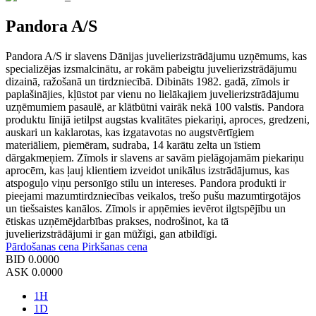
Pandora A/S
Pandora A/S ir slavens Dānijas juvelierizstrādājumu uzņēmums, kas
specializējas izsmalcinātu, ar rokām pabeigtu juvelierizstrādājumu
dizainā, ražošanā un tirdzniecībā. Dibināts 1982. gadā, zīmols ir
paplašinājies, kļūstot par vienu no lielākajiem juvelierizstrādājumu
uzņēmumiem pasaulē, ar klātbūtni vairāk nekā 100 valstīs. Pandora
produktu līnijā ietilpst augstas kvalitātes piekariņi, aproces, gredzeni,
auskari un kaklarotas, kas izgatavotas no augstvērtīgiem
materiāliem, piemēram, sudraba, 14 karātu zelta un īstiem
dārgakmeņiem. Zīmols ir slavens ar savām pielāgojamām piekariņu
aprocēm, kas ļauj klientiem izveidot unikālus izstrādājumus, kas
atspoguļo viņu personīgo stilu un intereses. Pandora produkti ir
pieejami mazumtirdzniecības veikalos, trešo pušu mazumtirgotājos
un tiešsaistes kanālos. Zīmols ir apņēmies ievērot ilgtspējību un
ētiskas uzņēmējdarbības prakses, nodrošinot, ka tā
juvelierizstrādājumi ir gan mūžīgi, gan atbildīgi.
Pārdošanas cena
Pirkšanas cena
BID
0.0000
ASK
0.0000
1H
1D