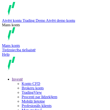
Atvērt kontu
Trading
Demo
Atvērt demo kontu
Mans konts
Mans konts
Tirdzniecība tiešsaistē
Help
Investē
Konto CFD
Brokeru konts
TradingView
Procenti par līdzekļiem
Mobilā lietotne
Profesionāls klients