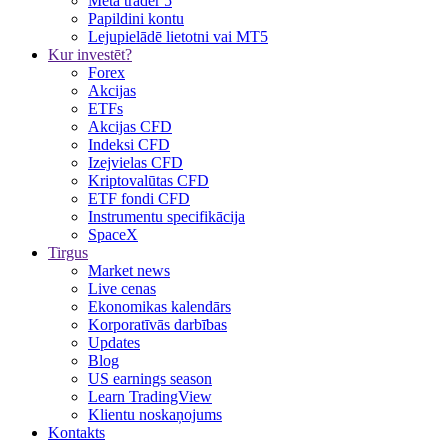
Meta trader 5
Papildini kontu
Lejupielādē lietotni vai MT5
Kur investēt?
Forex
Akcijas
ETFs
Akcijas CFD
Indeksi CFD
Izejvielas CFD
Kriptovalūtas CFD
ETF fondi CFD
Instrumentu specifikācija
SpaceX
Tirgus
Market news
Live cenas
Ekonomikas kalendārs
Korporatīvās darbības
Updates
Blog
US earnings season
Learn TradingView
Klientu noskaņojums
Kontakts