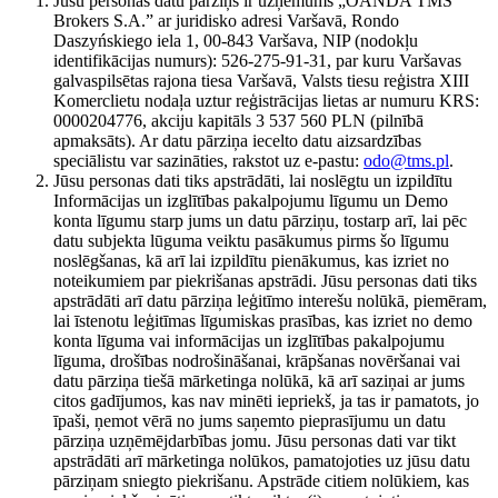
Jūsu personas datu pārziņš ir uzņēmums „OANDA TMS
Brokers S.A.” ar juridisko adresi Varšavā, Rondo
Daszyńskiego iela 1, 00-843 Varšava, NIP (nodokļu
identifikācijas numurs): 526-275-91-31, par kuru Varšavas
galvaspilsētas rajona tiesa Varšavā, Valsts tiesu reģistra XIII
Komerclietu nodaļa uztur reģistrācijas lietas ar numuru KRS:
0000204776, akciju kapitāls 3 537 560 PLN (pilnībā
apmaksāts). Ar datu pārziņa iecelto datu aizsardzības
speciālistu var sazināties, rakstot uz e-pastu:
odo@tms.pl
.
Jūsu personas dati tiks apstrādāti, lai noslēgtu un izpildītu
Informācijas un izglītības pakalpojumu līgumu un Demo
konta līgumu starp jums un datu pārziņu, tostarp arī, lai pēc
datu subjekta lūguma veiktu pasākumus pirms šo līgumu
noslēgšanas, kā arī lai izpildītu pienākumus, kas izriet no
noteikumiem par piekrišanas apstrādi. Jūsu personas dati tiks
apstrādāti arī datu pārziņa leģitīmo interešu nolūkā, piemēram,
lai īstenotu leģitīmas līgumiskas prasības, kas izriet no demo
konta līguma vai informācijas un izglītības pakalpojumu
līguma, drošības nodrošināšanai, krāpšanas novēršanai vai
datu pārziņa tiešā mārketinga nolūkā, kā arī saziņai ar jums
citos gadījumos, kas nav minēti iepriekš, ja tas ir pamatots, jo
īpaši, ņemot vērā no jums saņemto pieprasījumu un datu
pārziņa uzņēmējdarbības jomu. Jūsu personas dati var tikt
apstrādāti arī mārketinga nolūkos, pamatojoties uz jūsu datu
pārziņam sniegto piekrišanu. Apstrāde citiem nolūkiem, kas