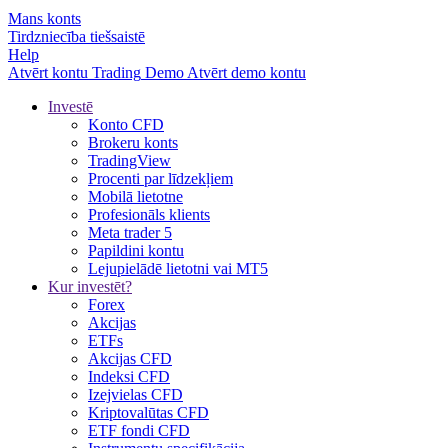
Mans konts
Tirdzniecība tiešsaistē
Help
Atvērt kontu
Trading
Demo
Atvērt demo kontu
Investē
Konto CFD
Brokeru konts
TradingView
Procenti par līdzekļiem
Mobilā lietotne
Profesionāls klients
Meta trader 5
Papildini kontu
Lejupielādē lietotni vai MT5
Kur investēt?
Forex
Akcijas
ETFs
Akcijas CFD
Indeksi CFD
Izejvielas CFD
Kriptovalūtas CFD
ETF fondi CFD