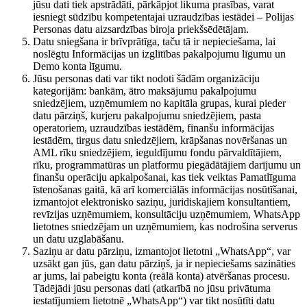
jūsu dati tiek apstrādāti, pārkāpjot likuma prasības, varat
iesniegt sūdzību kompetentajai uzraudzības iestādei – Polijas
Personas datu aizsardzības biroja priekšsēdētājam.
Datu sniegšana ir brīvprātīga, taču tā ir nepieciešama, lai
noslēgtu Informācijas un izglītības pakalpojumu līgumu un
Demo konta līgumu.
Jūsu personas dati var tikt nodoti šādām organizāciju
kategorijām: bankām, ātro maksājumu pakalpojumu
sniedzējiem, uzņēmumiem no kapitāla grupas, kurai pieder
datu pārziņš, kurjeru pakalpojumu sniedzējiem, pasta
operatoriem, uzraudzības iestādēm, finanšu informācijas
iestādēm, tirgus datu sniedzējiem, krāpšanas novēršanas un
AML rīku sniedzējiem, ieguldījumu fondu pārvaldītājiem,
rīku, programmatūras un platformu piegādātājiem darījumu un
finanšu operāciju apkalpošanai, kas tiek veiktas Pamatlīguma
īstenošanas gaitā, kā arī komerciālās informācijas nosūtīšanai,
izmantojot elektronisko saziņu, juridiskajiem konsultantiem,
revīzijas uzņēmumiem, konsultāciju uzņēmumiem, WhatsApp
lietotnes sniedzējam un uzņēmumiem, kas nodrošina serverus
un datu uzglabāšanu.
Saziņu ar datu pārziņu, izmantojot lietotni „WhatsApp“, var
uzsākt gan jūs, gan datu pārziņš, ja ir nepieciešams sazināties
ar jums, lai pabeigtu konta (reālā konta) atvēršanas procesu.
Tādējādi jūsu personas dati (atkarībā no jūsu privātuma
iestatījumiem lietotnē „WhatsApp“) var tikt nosūtīti datu