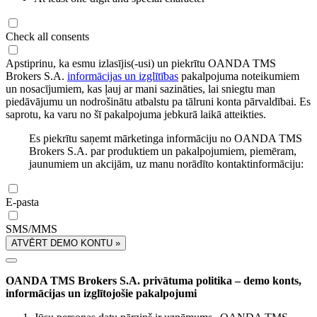
Check all consents
Apstiprinu, ka esmu izlasījis(-usi) un piekrītu OANDA TMS
Brokers S.A.
informācijas un izglītības
pakalpojuma noteikumiem
un nosacījumiem, kas ļauj ar mani sazināties, lai sniegtu man
piedāvājumu un nodrošinātu atbalstu pa tālruni konta pārvaldībai. Es
saprotu, ka varu no šī pakalpojuma jebkurā laikā atteikties.
Es piekrītu saņemt mārketinga informāciju no OANDA TMS
Brokers S.A. par produktiem un pakalpojumiem, piemēram,
jaunumiem un akcijām, uz manu norādīto kontaktinformāciju:
E-pasta
SMS/MMS
ATVĒRT DEMO KONTU »
OANDA TMS Brokers S.A. privātuma politika – demo konts,
informācijas un izglītojošie pakalpojumi