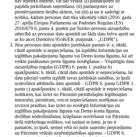
nav iepriekš minētie, var tikt veikta: (i) pamatojoties uz
papildu piekrišanas saņemšanu, (ii) pamatojoties uz
piemērojamiem tiesību aktiem, vai (iii) ja tas ir saderīgi ar
nolūku, kādam personas dati tika sākotnēji vākti (2016. gada
27. aprīļa Eiropas Parlamenta un Padomes Regulas (ES)
2016/679 6. panta 4. punkts par fizisko personu aizsardzību
attiecībā uz personas datu apstrādi un šādu datu brīvu apriti un
ar ko atceļ Direktīvu 95/46/EK (turpmāk – „GDPR”).
Jūsu personas datu apstrādes juridiskais pamats ir: a. tiktāl,
ciktāl apstrāde ir nepieciešama, lai izpildītu Informācijas un
izglītības pakalpojumu līgumu vai Demo konta līgumu, kā arī
veiktu pasākumus pirms līguma noslēgšanas – Vispārīgās datu
aizsardzības regulas (GDPR) 6. panta 1. punkta b)
apakšpunkts; b. tiktāl, ciktāl datu apstrāde ir nepieciešama, lai
datu pārziņš varētu izpildīt savas juridiskās saistības, jo īpaši
nodrošinot atbilstošu datu apstrādi – GDPR 6. panta GDPR 1.
panta c) apakšpunkts; c. tiktāl, ciktāl apstrāde ir nepieciešama
nolūkiem, kas izriet no Pārzinim piemītošajām leģitīmajām
interesēm, piemēram, veicot nepieciešamos norēķinus un
izvirzot prasības, kas izriet no noslēgtā Informācijas un
izglītības pakalpojumu līguma vai Demo konta līguma,
drošības nodrošināšanai, krāpšanas novēršanai vai Pārzinim
tiešā mārketinga nolūkos, vai saziņai ar jums, ja tas ir
pamatots, jo īpaši, ņemot vērā no jums saņemto pieprasījumu
un Pārzinim veiktās uzņēmējdarbības apjomu – GDPR 6.