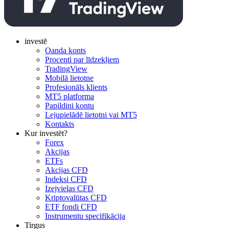
investē
Oanda konts
Procenti par līdzekļiem
TradingView
Mobilā lietotne
Profesionāls klients
MT5 platforma
Papildini kontu
Lejupielādē lietotni vai MT5
Kontakts
Kur investēt?
Forex
Akcijas
ETFs
Akcijas CFD
Indeksi CFD
Izejvielas CFD
Kriptovalūtas CFD
ETF fondi CFD
Instrumentu specifikācija
Tirgus