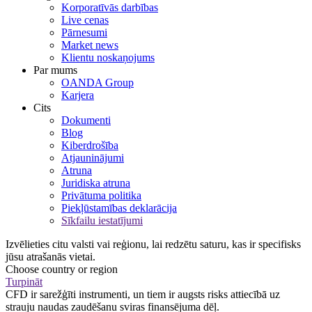
Korporatīvās darbības
Live cenas
Pārnesumi
Market news
Klientu noskaņojums
Par mums
OANDA Group
Karjera
Cits
Dokumenti
Blog
Kiberdrošība
Atjauninājumi
Atruna
Juridiska atruna
Privātuma politika
Piekļūstamības deklarācija
Sīkfailu iestatījumi
Izvēlieties citu valsti vai reģionu, lai redzētu saturu, kas ir specifisks
jūsu atrašanās vietai.
Choose country or region
Turpināt
CFD ir sarežģīti instrumenti, un tiem ir augsts risks attiecībā uz
strauju naudas zaudēšanu sviras finansējuma dēļ.