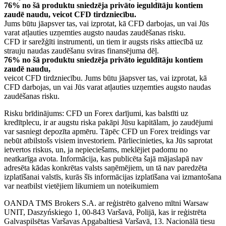
76% no šā produktu sniedzēja privāto ieguldītāju kontiem
zaudē naudu, veicot CFD tirdzniecību.
Jums būtu jāapsver tas, vai izprotat, kā CFD darbojas, un vai Jūs
varat atļauties uzņemties augsto naudas zaudēšanas risku.
CFD ir sarežģīti instrumenti, un tiem ir augsts risks attiecībā uz
strauju naudas zaudēšanu sviras finansējuma dēļ.
76% no šā produktu sniedzēja privāto ieguldītāju kontiem
zaudē naudu,
veicot CFD tirdzniecību. Jums būtu jāapsver tas, vai izprotat, kā
CFD darbojas, un vai Jūs varat atļauties uzņemties augsto naudas
zaudēšanas risku.
Risku brīdinājums: CFD un Forex darījumi, kas balstīti uz
kredītplecu, ir ar augstu riska pakāpi Jūsu kapitālam, jo zaudējumi
var sasniegt depozīta apmēru. Tāpēc CFD un Forex treidings var
nebūt atbilstošs visiem investoriem. Pārliecinieties, ka Jūs saprotat
ietvertos riskus, un, ja nepieciešams, meklējiet padomu no
neatkarīga avota. Informācija, kas publicēta šajā mājaslapā nav
adresēta kādas konkrētas valsts saņēmējiem, un tā nav paredzēta
izplatīšanai valstīs, kurās šīs informācijas izplatīšana vai izmantošana
var neatbilst vietējiem likumiem un noteikumiem
OANDA TMS Brokers S.A. ar reģistrēto galveno mītni Warsaw
UNIT, Daszyńskiego 1, 00-843 Varšavā, Polijā, kas ir reģistrēta
Galvaspilsētas Varšavas Apgabaltiesā Varšavā, 13. Nacionālā tiesu