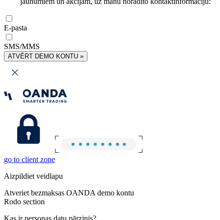
jaunumiem un akcijām, uz manu norādīto kontaktinformāciju:
E-pasta
SMS/MMS
ATVĒRT DEMO KONTU »
go to client zone
Aizpildiet veidlapu
Atveriet bezmaksas OANDA demo kontu
Rodo section
Kas ir personas datu pārzinis?