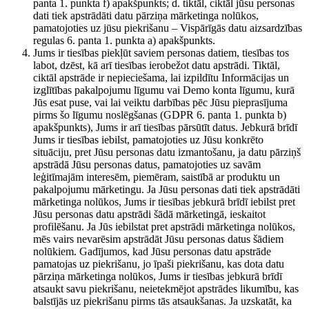
panta 1. punkta f) apakšpunkts; d. tiktāl, ciktāl jūsu personas
dati tiek apstrādāti datu pārziņa mārketinga nolūkos,
pamatojoties uz jūsu piekrišanu – Vispārīgās datu aizsardzības
regulas 6. panta 1. punkta a) apakšpunkts.
Jums ir tiesības piekļūt saviem personas datiem, tiesības tos
labot, dzēst, kā arī tiesības ierobežot datu apstrādi. Tiktāl,
ciktāl apstrāde ir nepieciešama, lai izpildītu Informācijas un
izglītības pakalpojumu līgumu vai Demo konta līgumu, kurā
Jūs esat puse, vai lai veiktu darbības pēc Jūsu pieprasījuma
pirms šo līgumu noslēgšanas (GDPR 6. panta 1. punkta b)
apakšpunkts), Jums ir arī tiesības pārsūtīt datus. Jebkurā brīdī
Jums ir tiesības iebilst, pamatojoties uz Jūsu konkrēto
situāciju, pret Jūsu personas datu izmantošanu, ja datu pārziņš
apstrādā Jūsu personas datus, pamatojoties uz savām
leģitīmajām interesēm, piemēram, saistībā ar produktu un
pakalpojumu mārketingu. Ja Jūsu personas dati tiek apstrādāti
mārketinga nolūkos, Jums ir tiesības jebkurā brīdī iebilst pret
Jūsu personas datu apstrādi šādā mārketingā, ieskaitot
profilēšanu. Ja Jūs iebilstat pret apstrādi mārketinga nolūkos,
mēs vairs nevarēsim apstrādāt Jūsu personas datus šādiem
nolūkiem. Gadījumos, kad Jūsu personas datu apstrāde
pamatojas uz piekrišanu, jo īpaši piekrišanu, kas dota datu
pārziņa mārketinga nolūkos, Jums ir tiesības jebkurā brīdī
atsaukt savu piekrišanu, neietekmējot apstrādes likumību, kas
balstījās uz piekrišanu pirms tās atsaukšanas. Ja uzskatāt, ka