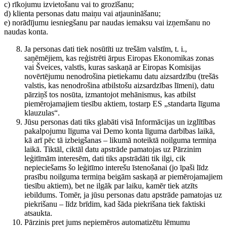
c) rīkojumu izvietošanu vai to grozīšanu;
d) klienta personas datu maiņu vai atjaunināšanu;
e) norādījumu iesniegšanu par naudas iemaksu vai izņemšanu no
naudas konta.
Ja personas dati tiek nosūtīti uz trešām valstīm, t. i.,
saņēmējiem, kas reģistrēti ārpus Eiropas Ekonomikas zonas
vai Šveices, valstīs, kuras saskaņā ar Eiropas Komisijas
novērtējumu nenodrošina pietiekamu datu aizsardzību (trešās
valstis, kas nenodrošina atbilstošu aizsardzības līmeni), datu
pārziņš tos nosūta, izmantojot mehānismus, kas atbilst
piemērojamajiem tiesību aktiem, tostarp ES „standarta līguma
klauzulas“.
Jūsu personas dati tiks glabāti visā Informācijas un izglītības
pakalpojumu līguma vai Demo konta līguma darbības laikā,
kā arī pēc tā izbeigšanas – likumā noteiktā noilguma termiņa
laikā. Tiktāl, ciktāl datu apstrāde pamatojas uz Pārzinim
leģitīmām interesēm, dati tiks apstrādāti tik ilgi, cik
nepieciešams šo leģitīmo interešu īstenošanai (jo īpaši līdz
prasību noilguma termiņa beigām saskaņā ar piemērojamajiem
tiesību aktiem), bet ne ilgāk par laiku, kamēr tiek atzīts
iebildums. Tomēr, ja jūsu personas datu apstrāde pamatojas uz
piekrišanu – līdz brīdim, kad šāda piekrišana tiek faktiski
atsaukta.
Pārzinis pret jums nepiemēros automatizētu lēmumu