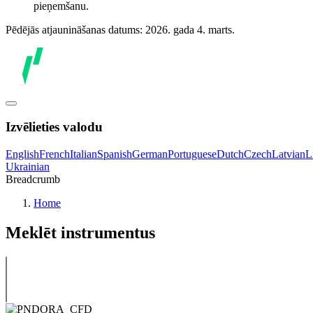
pieņemšanu.
Pēdējās atjaunināšanas datums: 2026. gada 4. marts.
Izvēlieties valodu
English
French
Italian
Spanish
German
Portuguese
Dutch
Czech
Latvian
L
Ukrainian
Breadcrumb
Home
Meklēt instrumentus