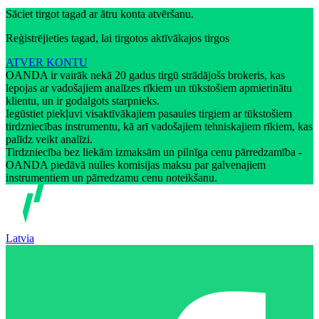
Sāciet tirgot tagad ar ātru konta atvēršanu.
Reģistrējieties tagad, lai tirgotos aktīvākajos tirgos
ATVER KONTU
OANDA ir vairāk nekā 20 gadus tirgū strādājošs brokeris, kas
lepojas ar vadošajiem analīzes rīkiem un tūkstošiem apmierinātu
klientu, un ir godalgots starpnieks.
Iegūstiet piekļuvi visaktīvākajiem pasaules tirgiem ar tūkstošiem
tirdzniecības instrumentu, kā arī vadošajiem tehniskajiem rīkiem, kas
palīdz veikt analīzi.
Tirdzniecība bez liekām izmaksām un pilnīga cenu pārredzamība -
OANDA piedāvā nulles komisijas maksu par galvenajiem
instrumentiem un pārredzamu cenu noteikšanu.
Latvia