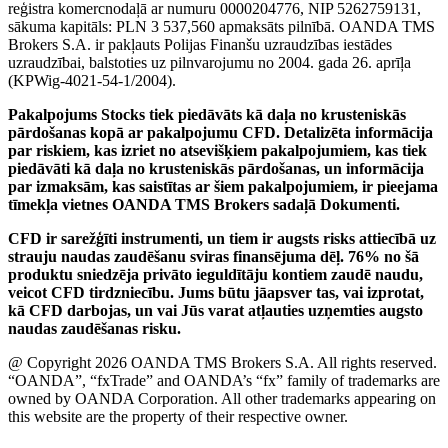
reģistra komercnodaļā ar numuru 0000204776, NIP 5262759131,
sākuma kapitāls: PLN 3 537,560 apmaksāts pilnībā. OANDA TMS
Brokers S.A. ir pakļauts Polijas Finanšu uzraudzības iestādes
uzraudzībai, balstoties uz pilnvarojumu no 2004. gada 26. aprīļa
(KPWig-4021-54-1/2004).
Pakalpojums Stocks tiek piedāvāts kā daļa no krusteniskās
pārdošanas kopā ar pakalpojumu CFD. Detalizēta informācija
par riskiem, kas izriet no atsevišķiem pakalpojumiem, kas tiek
piedāvāti kā daļa no krusteniskās pārdošanas, un informācija
par izmaksām, kas saistītas ar šiem pakalpojumiem, ir pieejama
tīmekļa vietnes OANDA TMS Brokers sadaļā Dokumenti.
CFD ir sarežģīti instrumenti, un tiem ir augsts risks attiecībā uz
strauju naudas zaudēšanu sviras finansējuma dēļ. 76% no šā
produktu sniedzēja privāto ieguldītāju kontiem zaudē naudu,
veicot CFD tirdzniecību. Jums būtu jāapsver tas, vai izprotat,
kā CFD darbojas, un vai Jūs varat atļauties uzņemties augsto
naudas zaudēšanas risku.
@ Copyright 2026 OANDA TMS Brokers S.A. All rights reserved.
“OANDA”, “fxTrade” and OANDA’s “fx” family of trademarks are
owned by OANDA Corporation. All other trademarks appearing on
this website are the property of their respective owner.