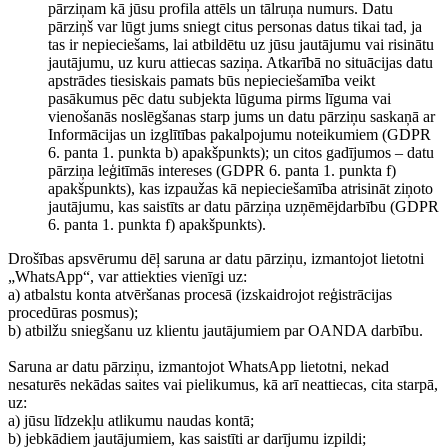
pārziņam kā jūsu profila attēls un tālruņa numurs. Datu
pārziņš var lūgt jums sniegt citus personas datus tikai tad, ja
tas ir nepieciešams, lai atbildētu uz jūsu jautājumu vai risinātu
jautājumu, uz kuru attiecas saziņa. Atkarībā no situācijas datu
apstrādes tiesiskais pamats būs nepieciešamība veikt
pasākumus pēc datu subjekta lūguma pirms līguma vai
vienošanās noslēgšanas starp jums un datu pārziņu saskaņā ar
Informācijas un izglītības pakalpojumu noteikumiem (GDPR
6. panta 1. punkta b) apakšpunkts); un citos gadījumos – datu
pārziņa leģitīmās intereses (GDPR 6. panta 1. punkta f)
apakšpunkts), kas izpaužas kā nepieciešamība atrisināt ziņoto
jautājumu, kas saistīts ar datu pārziņa uzņēmējdarbību (GDPR
6. panta 1. punkta f) apakšpunkts).
Drošības apsvērumu dēļ saruna ar datu pārziņu, izmantojot lietotni
„WhatsApp“, var attiekties vienīgi uz:
a) atbalstu konta atvēršanas procesā (izskaidrojot reģistrācijas
procedūras posmus);
b) atbilžu sniegšanu uz klientu jautājumiem par OANDA darbību.
Saruna ar datu pārziņu, izmantojot WhatsApp lietotni, nekad
nesaturēs nekādas saites vai pielikumus, kā arī neattiecas, cita starpā,
uz:
a) jūsu līdzekļu atlikumu naudas kontā;
b) jebkādiem jautājumiem, kas saistīti ar darījumu izpildi;