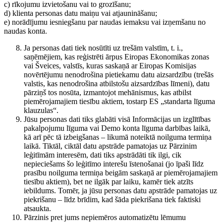
c) rīkojumu izvietošanu vai to grozīšanu;
d) klienta personas datu maiņu vai atjaunināšanu;
e) norādījumu iesniegšanu par naudas iemaksu vai izņemšanu no
naudas konta.
Ja personas dati tiek nosūtīti uz trešām valstīm, t. i.,
saņēmējiem, kas reģistrēti ārpus Eiropas Ekonomikas zonas
vai Šveices, valstīs, kuras saskaņā ar Eiropas Komisijas
novērtējumu nenodrošina pietiekamu datu aizsardzību (trešās
valstis, kas nenodrošina atbilstošu aizsardzības līmeni), datu
pārziņš tos nosūta, izmantojot mehānismus, kas atbilst
piemērojamajiem tiesību aktiem, tostarp ES „standarta līguma
klauzulas“.
Jūsu personas dati tiks glabāti visā Informācijas un izglītības
pakalpojumu līguma vai Demo konta līguma darbības laikā,
kā arī pēc tā izbeigšanas – likumā noteiktā noilguma termiņa
laikā. Tiktāl, ciktāl datu apstrāde pamatojas uz Pārzinim
leģitīmām interesēm, dati tiks apstrādāti tik ilgi, cik
nepieciešams šo leģitīmo interešu īstenošanai (jo īpaši līdz
prasību noilguma termiņa beigām saskaņā ar piemērojamajiem
tiesību aktiem), bet ne ilgāk par laiku, kamēr tiek atzīts
iebildums. Tomēr, ja jūsu personas datu apstrāde pamatojas uz
piekrišanu – līdz brīdim, kad šāda piekrišana tiek faktiski
atsaukta.
Pārzinis pret jums nepiemēros automatizētu lēmumu