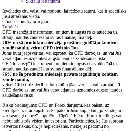
Sīkfailu iestatījumi
Izvēlieties citu valsti vai reģionu, lai redzētu saturu, kas ir specifisks
jūsu atrašanās vietai.
Choose country or region
Turpināt
CFD ir sarežģīti instrumenti, un tiem ir augsts risks attiecībā uz
strauju naudas zaudēšanu sviras finansējuma dēļ.
76% no šā produktu sniedzēja privāto ieguldītāju kontiem
zaudē naudu, veicot CFD tirdzniecību.
Jums būtu jāapsver tas, vai izprotat, kā CFD darbojas, un vai Jūs
varat atļauties uzņemties augsto naudas zaudēšanas risku.
CFD ir sarežģīti instrumenti, un tiem ir augsts risks attiecībā uz
strauju naudas zaudēšanu sviras finansējuma dēļ.
76% no šā produktu sniedzēja privāto ieguldītāju kontiem
zaudē naudu,
veicot CFD tirdzniecību. Jums būtu jāapsver tas, vai izprotat, kā
CFD darbojas, un vai Jūs varat atļauties uzņemties augsto naudas
zaudēšanas risku.
Risku brīdinājums: CFD un Forex darījumi, kas balstīti uz
kredītplecu, ir ar augstu riska pakāpi Jūsu kapitālam, jo zaudējumi
var sasniegt depozīta apmēru. Tāpēc CFD un Forex treidings var
nebūt atbilstošs visiem investoriem. Pārliecinieties, ka Jūs saprotat
ietvertos riskus, un, ja nepieciešams, meklējiet padomu no