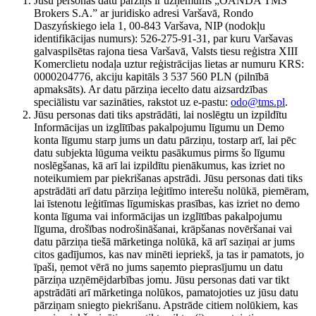
Jūsu personas datu pārziņš ir uzņēmums „OANDA TMS
Brokers S.A.” ar juridisko adresi Varšavā, Rondo
Daszyńskiego iela 1, 00-843 Varšava, NIP (nodokļu
identifikācijas numurs): 526-275-91-31, par kuru Varšavas
galvaspilsētas rajona tiesa Varšavā, Valsts tiesu reģistra XIII
Komerclietu nodaļa uztur reģistrācijas lietas ar numuru KRS:
0000204776, akciju kapitāls 3 537 560 PLN (pilnībā
apmaksāts). Ar datu pārziņa iecelto datu aizsardzības
speciālistu var sazināties, rakstot uz e-pastu:
odo@tms.pl
.
Jūsu personas dati tiks apstrādāti, lai noslēgtu un izpildītu
Informācijas un izglītības pakalpojumu līgumu un Demo
konta līgumu starp jums un datu pārziņu, tostarp arī, lai pēc
datu subjekta lūguma veiktu pasākumus pirms šo līgumu
noslēgšanas, kā arī lai izpildītu pienākumus, kas izriet no
noteikumiem par piekrišanas apstrādi. Jūsu personas dati tiks
apstrādāti arī datu pārziņa leģitīmo interešu nolūkā, piemēram,
lai īstenotu leģitīmas līgumiskas prasības, kas izriet no demo
konta līguma vai informācijas un izglītības pakalpojumu
līguma, drošības nodrošināšanai, krāpšanas novēršanai vai
datu pārziņa tiešā mārketinga nolūkā, kā arī saziņai ar jums
citos gadījumos, kas nav minēti iepriekš, ja tas ir pamatots, jo
īpaši, ņemot vērā no jums saņemto pieprasījumu un datu
pārziņa uzņēmējdarbības jomu. Jūsu personas dati var tikt
apstrādāti arī mārketinga nolūkos, pamatojoties uz jūsu datu
pārziņam sniegto piekrišanu. Apstrāde citiem nolūkiem, kas