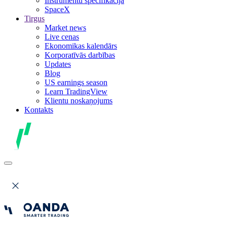
Instrumentu specifikācija
SpaceX
Tirgus
Market news
Live cenas
Ekonomikas kalendārs
Korporatīvās darbības
Updates
Blog
US earnings season
Learn TradingView
Klientu noskaņojums
Kontakts