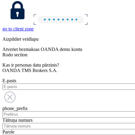
go to client zone
Aizpildiet veidlapu
Atveriet bezmaksas OANDA demo kontu
Rodo section
Kas ir personas datu pārzinis?
OANDA TMS Brokers S.A.
E-pasts
phone_prefix
Tālruņa numurs
Parole