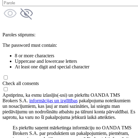
Paroles stiprums:
The password must contain:
8 or more characters
Uppercase and lowercase letters
At least one digit and special character
Check all consents
Apstiprinu, ka esmu izlasījis(-usi) un piekrītu OANDA TMS
Brokers S.A.
informācijas un izglītības
pakalpojuma noteikumiem
un nosacījumiem, kas ļauj ar mani sazināties, lai sniegtu man
piedāvājumu un nodrošinātu atbalstu pa tālruni konta pārvaldībai. Es
saprotu, ka varu no šī pakalpojuma jebkurā laikā atteikties.
Es piekrītu saņemt mārketinga informāciju no OANDA TMS
Brokers S.A. par produktiem un pakalpojumiem, piemēram,