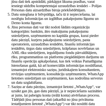
jūsu dati tiek apstrādāti, pārkāpjot likuma prasības, varat
iesniegt sūdzību kompetentajai uzraudzības iestādei – Polijas
Personas datu aizsardzības biroja priekšsēdētājam.
Datu sniegšana ir brīvprātīga, taču tā ir nepieciešama, lai
noslēgtu Informācijas un izglītības pakalpojumu līgumu un
Demo konta līgumu.
Jūsu personas dati var tikt nodoti šādām organizāciju
kategorijām: bankām, ātro maksājumu pakalpojumu
sniedzējiem, uzņēmumiem no kapitāla grupas, kurai pieder
datu pārziņš, kurjeru pakalpojumu sniedzējiem, pasta
operatoriem, uzraudzības iestādēm, finanšu informācijas
iestādēm, tirgus datu sniedzējiem, krāpšanas novēršanas un
AML rīku sniedzējiem, ieguldījumu fondu pārvaldītājiem,
rīku, programmatūras un platformu piegādātājiem darījumu un
finanšu operāciju apkalpošanai, kas tiek veiktas Pamatlīguma
īstenošanas gaitā, kā arī komerciālās informācijas nosūtīšanai,
izmantojot elektronisko saziņu, juridiskajiem konsultantiem,
revīzijas uzņēmumiem, konsultāciju uzņēmumiem, WhatsApp
lietotnes sniedzējam un uzņēmumiem, kas nodrošina serverus
un datu uzglabāšanu.
Saziņu ar datu pārziņu, izmantojot lietotni „WhatsApp“, var
uzsākt gan jūs, gan datu pārziņš, ja ir nepieciešams sazināties
ar jums, lai pabeigtu konta (reālā konta) atvēršanas procesu.
Tādējādi jūsu personas dati (atkarībā no jūsu privātuma
iestatījumiem lietotnē „WhatsApp“) var tikt nosūtīti datu