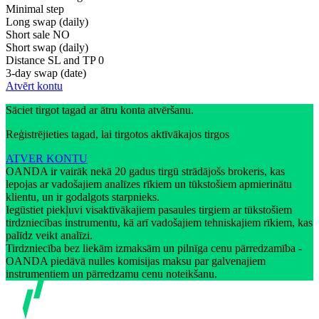
Minimal step
Long swap (daily)
Short sale
NO
Short swap (daily)
Distance SL and TP
0
3-day swap (date)
Atvērt kontu
Sāciet tirgot tagad ar ātru konta atvēršanu.
Reģistrējieties tagad, lai tirgotos aktīvākajos tirgos
ATVER KONTU
OANDA ir vairāk nekā 20 gadus tirgū strādājošs brokeris, kas
lepojas ar vadošajiem analīzes rīkiem un tūkstošiem apmierinātu
klientu, un ir godalgots starpnieks.
Iegūstiet piekļuvi visaktīvākajiem pasaules tirgiem ar tūkstošiem
tirdzniecības instrumentu, kā arī vadošajiem tehniskajiem rīkiem, kas
palīdz veikt analīzi.
Tirdzniecība bez liekām izmaksām un pilnīga cenu pārredzamība -
OANDA piedāvā nulles komisijas maksu par galvenajiem
instrumentiem un pārredzamu cenu noteikšanu.