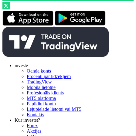
investē
Oanda konts
Procenti par līdzekļiem
TradingView
Mobilā lietotne
Profesionāls klients
MT5 platforma
Papildini kontu
Lejupielādē lietotni vai MT5
Kontakts
Kur investēt?
Forex
Akcijas