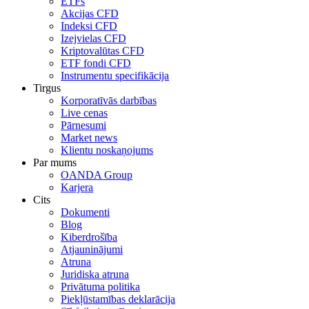
ETFs
Akcijas CFD
Indeksi CFD
Izejvielas CFD
Kriptovalūtas CFD
ETF fondi CFD
Instrumentu specifikācija
Tirgus
Korporatīvās darbības
Live cenas
Pārnesumi
Market news
Klientu noskaņojums
Par mums
OANDA Group
Karjera
Cits
Dokumenti
Blog
Kiberdrošība
Atjauninājumi
Atruna
Juridiska atruna
Privātuma politika
Piekļūstamības deklarācija