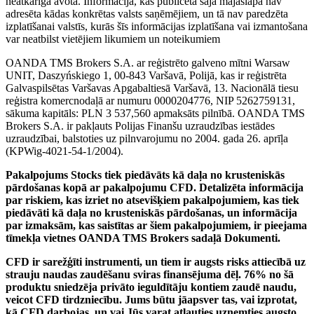
neatkarīga avota. Informācija, kas publicēta šajā mājaslapā nav
adresēta kādas konkrētas valsts saņēmējiem, un tā nav paredzēta
izplatīšanai valstīs, kurās šīs informācijas izplatīšana vai izmantošana
var neatbilst vietējiem likumiem un noteikumiem
OANDA TMS Brokers S.A. ar reģistrēto galveno mītni Warsaw
UNIT, Daszyńskiego 1, 00-843 Varšavā, Polijā, kas ir reģistrēta
Galvaspilsētas Varšavas Apgabaltiesā Varšavā, 13. Nacionālā tiesu
reģistra komercnodaļā ar numuru 0000204776, NIP 5262759131,
sākuma kapitāls: PLN 3 537,560 apmaksāts pilnībā. OANDA TMS
Brokers S.A. ir pakļauts Polijas Finanšu uzraudzības iestādes
uzraudzībai, balstoties uz pilnvarojumu no 2004. gada 26. aprīļa
(KPWig-4021-54-1/2004).
Pakalpojums Stocks tiek piedāvāts kā daļa no krusteniskās
pārdošanas kopā ar pakalpojumu CFD. Detalizēta informācija
par riskiem, kas izriet no atsevišķiem pakalpojumiem, kas tiek
piedāvāti kā daļa no krusteniskās pārdošanas, un informācija
par izmaksām, kas saistītas ar šiem pakalpojumiem, ir pieejama
tīmekļa vietnes OANDA TMS Brokers sadaļā Dokumenti.
CFD ir sarežģīti instrumenti, un tiem ir augsts risks attiecībā uz
strauju naudas zaudēšanu sviras finansējuma dēļ. 76% no šā
produktu sniedzēja privāto ieguldītāju kontiem zaudē naudu,
veicot CFD tirdzniecību. Jums būtu jāapsver tas, vai izprotat,
kā CFD darbojas, un vai Jūs varat atļauties uzņemties augsto