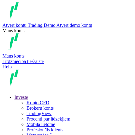
Atvērt kontu
Trading
Demo
Atvērt demo kontu
Mans konts
Mans konts
Tirdzniecība tiešsaistē
Help
Investē
Konto CFD
Brokeru konts
TradingView
Procenti par līdzekļiem
Mobilā lietotne
Profesionāls klients