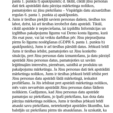
panta 1. punkta f) apakšpunkts; d. tiktāl, ciktāl jūsu personas
dati tiek apstrādāti datu pārziņa mārketinga nolūkos,
pamatojoties uz jūsu piekrišanu – Vispārīgās datu aizsardzības
regulas 6. panta 1. punkta a) apakšpunkts.
Jums ir tiesības piekļūt saviem personas datiem, tiesības tos
labot, dzēst, kā arī tiesības ierobežot datu apstrādi. Tiktāl,
ciktāl apstrāde ir nepieciešama, lai izpildītu Informācijas un
izglītības pakalpojumu līgumu vai Demo konta līgumu, kurā
Jūs esat puse, vai lai veiktu darbības pēc Jūsu pieprasījuma
pirms šo līgumu noslēgšanas (GDPR 6. panta 1. punkta b)
apakšpunkts), Jums ir arī tiesības pārsūtīt datus. Jebkurā brīdī
Jums ir tiesības iebilst, pamatojoties uz Jūsu konkrēto
situāciju, pret Jūsu personas datu izmantošanu, ja datu pārziņš
apstrādā Jūsu personas datus, pamatojoties uz savām
leģitīmajām interesēm, piemēram, saistībā ar produktu un
pakalpojumu mārketingu. Ja Jūsu personas dati tiek apstrādāti
mārketinga nolūkos, Jums ir tiesības jebkurā brīdī iebilst pret
Jūsu personas datu apstrādi šādā mārketingā, ieskaitot
profilēšanu. Ja Jūs iebilstat pret apstrādi mārketinga nolūkos,
mēs vairs nevarēsim apstrādāt Jūsu personas datus šādiem
nolūkiem. Gadījumos, kad Jūsu personas datu apstrāde
pamatojas uz piekrišanu, jo īpaši piekrišanu, kas dota datu
pārziņa mārketinga nolūkos, Jums ir tiesības jebkurā brīdī
atsaukt savu piekrišanu, neietekmējot apstrādes likumību, kas
balstījās uz piekrišanu pirms tās atsaukšanas. Ja uzskatāt, ka