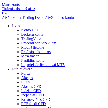
Mans konts
Tirdzniecība tiešsaistē
Help
Atvērt kontu
Trading
Demo
Atvērt demo kontu
Investē
Konto CFD
Brokeru konts
TradingView
Procenti par līdzekļiem
Mobilā lietotne
Profesionāls klients
Meta trader 5
Papildini kontu
Lejupielādē lietotni vai MT5
Kur investēt?
Forex
Akcijas
ETFs
Akcijas CFD
Indeksi CFD
Izejvielas CFD
Kriptovalūtas CFD
ETF fondi CFD