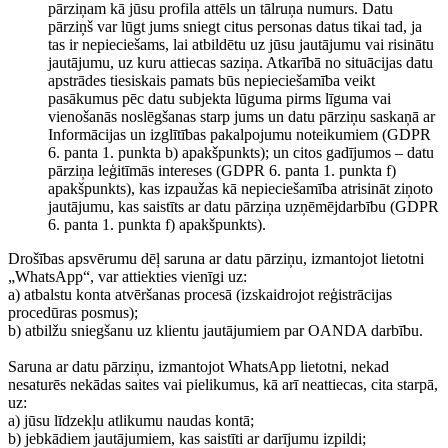
pārziņam kā jūsu profila attēls un tālruņa numurs. Datu
pārziņš var lūgt jums sniegt citus personas datus tikai tad, ja
tas ir nepieciešams, lai atbildētu uz jūsu jautājumu vai risinātu
jautājumu, uz kuru attiecas saziņa. Atkarībā no situācijas datu
apstrādes tiesiskais pamats būs nepieciešamība veikt
pasākumus pēc datu subjekta lūguma pirms līguma vai
vienošanās noslēgšanas starp jums un datu pārziņu saskaņā ar
Informācijas un izglītības pakalpojumu noteikumiem (GDPR
6. panta 1. punkta b) apakšpunkts); un citos gadījumos – datu
pārziņa leģitīmās intereses (GDPR 6. panta 1. punkta f)
apakšpunkts), kas izpaužas kā nepieciešamība atrisināt ziņoto
jautājumu, kas saistīts ar datu pārziņa uzņēmējdarbību (GDPR
6. panta 1. punkta f) apakšpunkts).
Drošības apsvērumu dēļ saruna ar datu pārziņu, izmantojot lietotni
„WhatsApp“, var attiekties vienīgi uz:
a) atbalstu konta atvēršanas procesā (izskaidrojot reģistrācijas
procedūras posmus);
b) atbilžu sniegšanu uz klientu jautājumiem par OANDA darbību.
Saruna ar datu pārziņu, izmantojot WhatsApp lietotni, nekad
nesaturēs nekādas saites vai pielikumus, kā arī neattiecas, cita starpā,
uz:
a) jūsu līdzekļu atlikumu naudas kontā;
b) jebkādiem jautājumiem, kas saistīti ar darījumu izpildi;