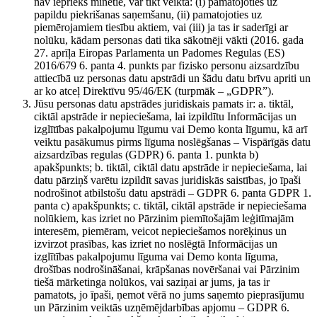
nav iepriekš minētie, var tikt veikta: (i) pamatojoties uz
papildu piekrišanas saņemšanu, (ii) pamatojoties uz
piemērojamiem tiesību aktiem, vai (iii) ja tas ir saderīgi ar
nolūku, kādam personas dati tika sākotnēji vākti (2016. gada
27. aprīļa Eiropas Parlamenta un Padomes Regulas (ES)
2016/679 6. panta 4. punkts par fizisko personu aizsardzību
attiecībā uz personas datu apstrādi un šādu datu brīvu apriti un
ar ko atceļ Direktīvu 95/46/EK (turpmāk – „GDPR”).
Jūsu personas datu apstrādes juridiskais pamats ir: a. tiktāl,
ciktāl apstrāde ir nepieciešama, lai izpildītu Informācijas un
izglītības pakalpojumu līgumu vai Demo konta līgumu, kā arī
veiktu pasākumus pirms līguma noslēgšanas – Vispārīgās datu
aizsardzības regulas (GDPR) 6. panta 1. punkta b)
apakšpunkts; b. tiktāl, ciktāl datu apstrāde ir nepieciešama, lai
datu pārziņš varētu izpildīt savas juridiskās saistības, jo īpaši
nodrošinot atbilstošu datu apstrādi – GDPR 6. panta GDPR 1.
panta c) apakšpunkts; c. tiktāl, ciktāl apstrāde ir nepieciešama
nolūkiem, kas izriet no Pārzinim piemītošajām leģitīmajām
interesēm, piemēram, veicot nepieciešamos norēķinus un
izvirzot prasības, kas izriet no noslēgtā Informācijas un
izglītības pakalpojumu līguma vai Demo konta līguma,
drošības nodrošināšanai, krāpšanas novēršanai vai Pārzinim
tiešā mārketinga nolūkos, vai saziņai ar jums, ja tas ir
pamatots, jo īpaši, ņemot vērā no jums saņemto pieprasījumu
un Pārzinim veiktās uzņēmējdarbības apjomu – GDPR 6.