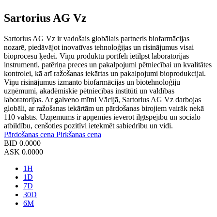
Sartorius AG Vz
Sartorius AG Vz ir vadošais globālais partneris biofarmācijas
nozarē, piedāvājot inovatīvas tehnoloģijas un risinājumus visai
bioprocesu ķēdei. Viņu produktu portfelī ietilpst laboratorijas
instrumenti, patēriņa preces un pakalpojumi pētniecībai un kvalitātes
kontrolei, kā arī ražošanas iekārtas un pakalpojumi bioprodukcijai.
Viņu risinājumus izmanto biofarmācijas un biotehnoloģiju
uzņēmumi, akadēmiskie pētniecības institūti un valdības
laboratorijas. Ar galveno mītni Vācijā, Sartorius AG Vz darbojas
globāli, ar ražošanas iekārtām un pārdošanas birojiem vairāk nekā
110 valstīs. Uzņēmums ir apņēmies ievērot ilgtspējību un sociālo
atbildību, cenšoties pozitīvi ietekmēt sabiedrību un vidi.
Pārdošanas cena
Pirkšanas cena
BID
0.0000
ASK
0.0000
1H
1D
7D
30D
6M