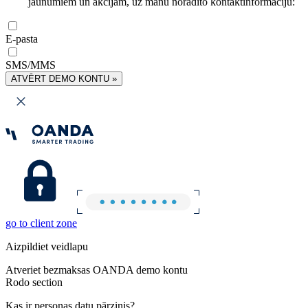
jaunumiem un akcijām, uz manu norādīto kontaktinformāciju:
E-pasta
SMS/MMS
ATVĒRT DEMO KONTU »
go to client zone
Aizpildiet veidlapu
Atveriet bezmaksas OANDA demo kontu
Rodo section
Kas ir personas datu pārzinis?