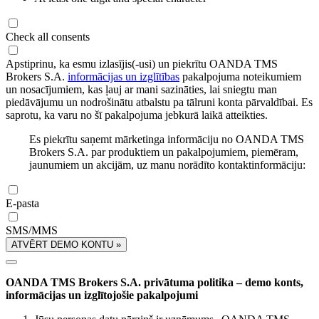
Check all consents
Apstiprinu, ka esmu izlasījis(-usi) un piekrītu OANDA TMS
Brokers S.A.
informācijas un izglītības
pakalpojuma noteikumiem
un nosacījumiem, kas ļauj ar mani sazināties, lai sniegtu man
piedāvājumu un nodrošinātu atbalstu pa tālruni konta pārvaldībai. Es
saprotu, ka varu no šī pakalpojuma jebkurā laikā atteikties.
Es piekrītu saņemt mārketinga informāciju no OANDA TMS
Brokers S.A. par produktiem un pakalpojumiem, piemēram,
jaunumiem un akcijām, uz manu norādīto kontaktinformāciju:
E-pasta
SMS/MMS
ATVĒRT DEMO KONTU »
OANDA TMS Brokers S.A. privātuma politika – demo konts,
informācijas un izglītojošie pakalpojumi