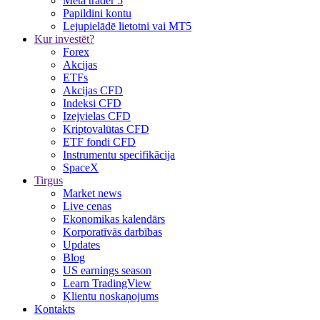
Meta trader 5
Papildini kontu
Lejupielādē lietotni vai MT5
Kur investēt?
Forex
Akcijas
ETFs
Akcijas CFD
Indeksi CFD
Izejvielas CFD
Kriptovalūtas CFD
ETF fondi CFD
Instrumentu specifikācija
SpaceX
Tirgus
Market news
Live cenas
Ekonomikas kalendārs
Korporatīvās darbības
Updates
Blog
US earnings season
Learn TradingView
Klientu noskaņojums
Kontakts