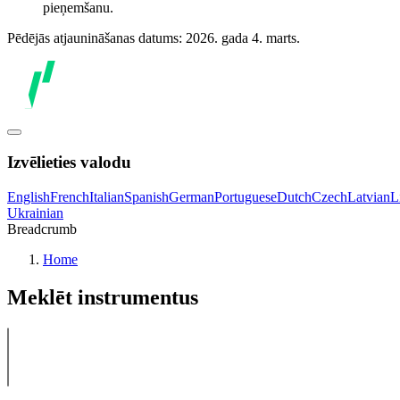
pieņemšanu.
Pēdējās atjaunināšanas datums: 2026. gada 4. marts.
Izvēlieties valodu
English
French
Italian
Spanish
German
Portuguese
Dutch
Czech
Latvian
L
Ukrainian
Breadcrumb
Home
Meklēt instrumentus