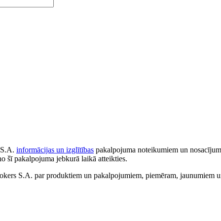
 S.A.
informācijas un izglītības
pakalpojuma noteikumiem un nosacījumiem
no šī pakalpojuma jebkurā laikā atteikties.
ers S.A. par produktiem un pakalpojumiem, piemēram, jaunumiem un 