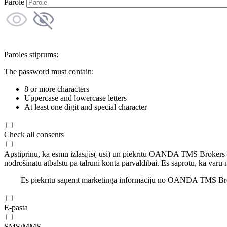
Parole
Paroles stiprums:
The password must contain:
8 or more characters
Uppercase and lowercase letters
At least one digit and special character
Check all consents
Apstiprinu, ka esmu izlasījis(-usi) un piekrītu OANDA TMS Brokers
nodrošinātu atbalstu pa tālruni konta pārvaldībai. Es saprotu, ka varu 
Es piekrītu saņemt mārketinga informāciju no OANDA TMS Brok
E-pasta
SMS/MMS