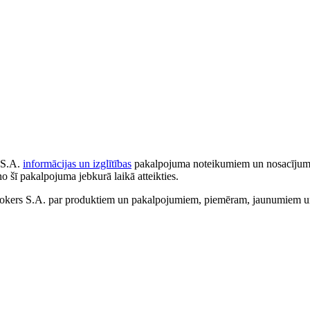
 S.A.
informācijas un izglītības
pakalpojuma noteikumiem un nosacījumiem
no šī pakalpojuma jebkurā laikā atteikties.
ers S.A. par produktiem un pakalpojumiem, piemēram, jaunumiem un 