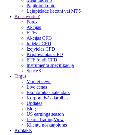
Meta trader 5
Papildini kontu
Lejupielādē lietotni vai MT5
Kur investēt?
Forex
Akcijas
ETFs
Akcijas CFD
Indeksi CFD
Izejvielas CFD
Kriptovalūtas CFD
ETF fondi CFD
Instrumentu specifikācija
SpaceX
Tirgus
Market news
Live cenas
Ekonomikas kalendārs
Korporatīvās darbības
Updates
Blog
US earnings season
Learn TradingView
Klientu noskaņojums
Kontakts