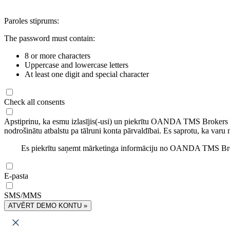
Paroles stiprums:
The password must contain:
8 or more characters
Uppercase and lowercase letters
At least one digit and special character
Check all consents
Apstiprinu, ka esmu izlasījis(-usi) un piekrītu OANDA TMS Brokers
nodrošinātu atbalstu pa tālruni konta pārvaldībai. Es saprotu, ka varu 
Es piekrītu saņemt mārketinga informāciju no OANDA TMS Brok
E-pasta
SMS/MMS
ATVĒRT DEMO KONTU »