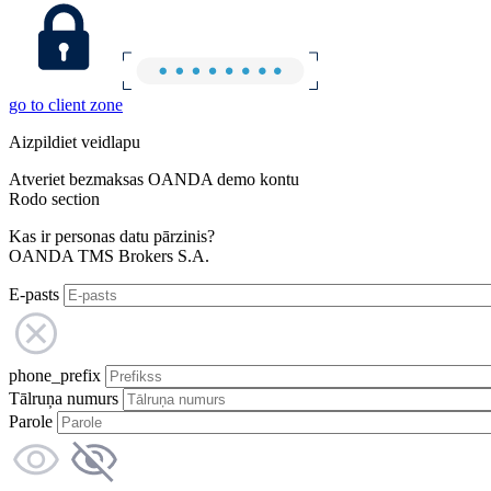
go to client zone
Aizpildiet veidlapu
Atveriet bezmaksas OANDA demo kontu
Rodo section
Kas ir personas datu pārzinis?
OANDA TMS Brokers S.A.
E-pasts
phone_prefix
Tālruņa numurs
Parole