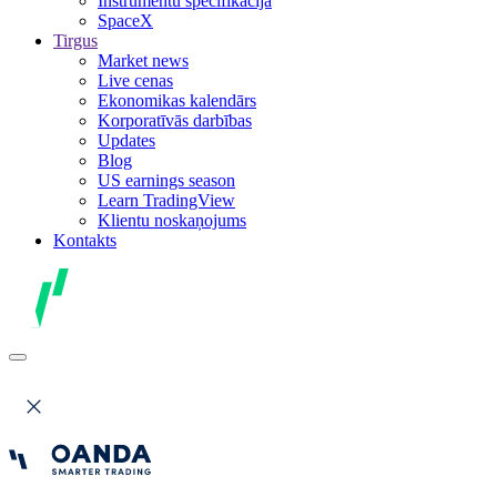
Instrumentu specifikācija
SpaceX
Tirgus
Market news
Live cenas
Ekonomikas kalendārs
Korporatīvās darbības
Updates
Blog
US earnings season
Learn TradingView
Klientu noskaņojums
Kontakts