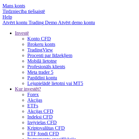
Mans konts
Tirdzniecība tiešsaistē
Help
Atvērt kontu
Trading
Demo
Atvērt demo kontu
Investē
Konto CFD
Brokeru konts
TradingView
Procenti par līdzekļiem
Mobilā lietotne
Profesionāls klients
Meta trader 5
Papildini kontu
Lejupielādē lietotni vai MT5
Kur investēt?
Forex
Akcijas
ETFs
Akcijas CFD
Indeksi CFD
Izejvielas CFD
Kriptovalūtas CFD
ETF fondi CFD