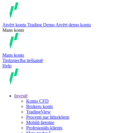
Atvērt kontu
Trading
Demo
Atvērt demo kontu
Mans konts
Mans konts
Tirdzniecība tiešsaistē
Help
Investē
Konto CFD
Brokeru konts
TradingView
Procenti par līdzekļiem
Mobilā lietotne
Profesionāls klients