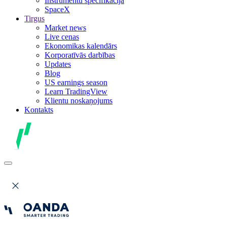
Instrumentu specifikācija
SpaceX
Tirgus
Market news
Live cenas
Ekonomikas kalendārs
Korporatīvās darbības
Updates
Blog
US earnings season
Learn TradingView
Klientu noskaņojums
Kontakts