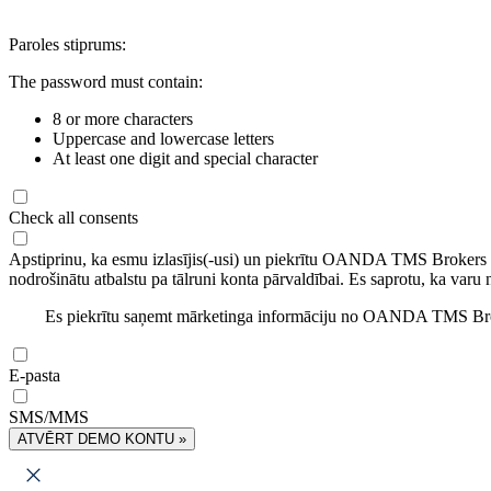
Paroles stiprums:
The password must contain:
8 or more characters
Uppercase and lowercase letters
At least one digit and special character
Check all consents
Apstiprinu, ka esmu izlasījis(-usi) un piekrītu OANDA TMS Brokers
nodrošinātu atbalstu pa tālruni konta pārvaldībai. Es saprotu, ka varu 
Es piekrītu saņemt mārketinga informāciju no OANDA TMS Brok
E-pasta
SMS/MMS
ATVĒRT DEMO KONTU »