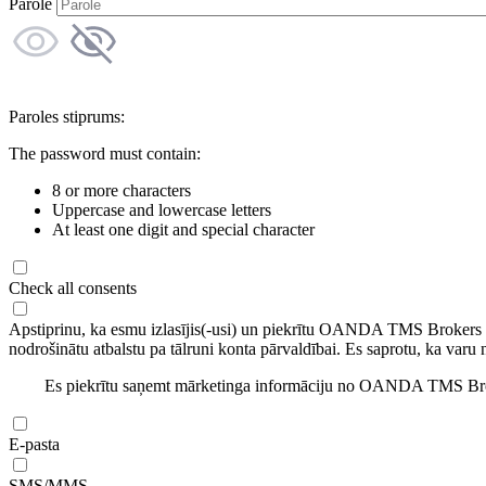
Parole
Paroles stiprums:
The password must contain:
8 or more characters
Uppercase and lowercase letters
At least one digit and special character
Check all consents
Apstiprinu, ka esmu izlasījis(-usi) un piekrītu OANDA TMS Brokers
nodrošinātu atbalstu pa tālruni konta pārvaldībai. Es saprotu, ka varu 
Es piekrītu saņemt mārketinga informāciju no OANDA TMS Brok
E-pasta
SMS/MMS