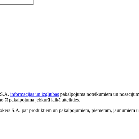
 S.A.
informācijas un izglītības
pakalpojuma noteikumiem un nosacījumiem
no šī pakalpojuma jebkurā laikā atteikties.
ers S.A. par produktiem un pakalpojumiem, piemēram, jaunumiem un 