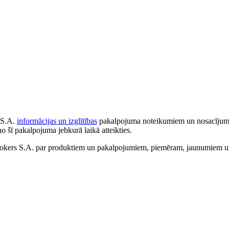
 S.A.
informācijas un izglītības
pakalpojuma noteikumiem un nosacījumiem
no šī pakalpojuma jebkurā laikā atteikties.
ers S.A. par produktiem un pakalpojumiem, piemēram, jaunumiem un 