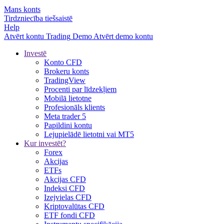
Mans konts
Tirdzniecība tiešsaistē
Help
Atvērt kontu
Trading
Demo
Atvērt demo kontu
Investē
Konto CFD
Brokeru konts
TradingView
Procenti par līdzekļiem
Mobilā lietotne
Profesionāls klients
Meta trader 5
Papildini kontu
Lejupielādē lietotni vai MT5
Kur investēt?
Forex
Akcijas
ETFs
Akcijas CFD
Indeksi CFD
Izejvielas CFD
Kriptovalūtas CFD
ETF fondi CFD