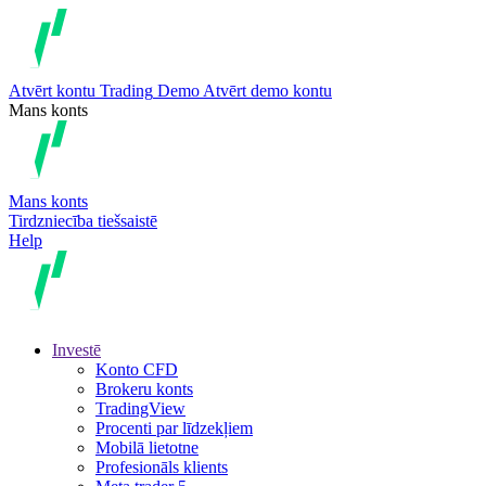
Atvērt kontu
Trading
Demo
Atvērt demo kontu
Mans konts
Mans konts
Tirdzniecība tiešsaistē
Help
Investē
Konto CFD
Brokeru konts
TradingView
Procenti par līdzekļiem
Mobilā lietotne
Profesionāls klients