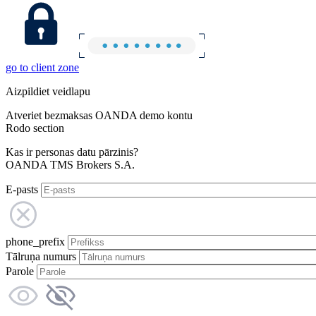
go to client zone
Aizpildiet veidlapu
Atveriet bezmaksas OANDA demo kontu
Rodo section
Kas ir personas datu pārzinis?
OANDA TMS Brokers S.A.
E-pasts
phone_prefix
Tālruņa numurs
Parole