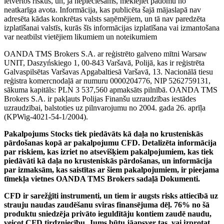
ietvertos riskus, un, ja nepieciešams, meklējiet padomu no
neatkarīga avota. Informācija, kas publicēta šajā mājaslapā nav
adresēta kādas konkrētas valsts saņēmējiem, un tā nav paredzēta
izplatīšanai valstīs, kurās šīs informācijas izplatīšana vai izmantošana
var neatbilst vietējiem likumiem un noteikumiem
OANDA TMS Brokers S.A. ar reģistrēto galveno mītni Warsaw
UNIT, Daszyńskiego 1, 00-843 Varšavā, Polijā, kas ir reģistrēta
Galvaspilsētas Varšavas Apgabaltiesā Varšavā, 13. Nacionālā tiesu
reģistra komercnodaļā ar numuru 0000204776, NIP 5262759131,
sākuma kapitāls: PLN 3 537,560 apmaksāts pilnībā. OANDA TMS
Brokers S.A. ir pakļauts Polijas Finanšu uzraudzības iestādes
uzraudzībai, balstoties uz pilnvarojumu no 2004. gada 26. aprīļa
(KPWig-4021-54-1/2004).
Pakalpojums Stocks tiek piedāvāts kā daļa no krusteniskās
pārdošanas kopā ar pakalpojumu CFD. Detalizēta informācija
par riskiem, kas izriet no atsevišķiem pakalpojumiem, kas tiek
piedāvāti kā daļa no krusteniskās pārdošanas, un informācija
par izmaksām, kas saistītas ar šiem pakalpojumiem, ir pieejama
tīmekļa vietnes OANDA TMS Brokers sadaļā Dokumenti.
CFD ir sarežģīti instrumenti, un tiem ir augsts risks attiecībā uz
strauju naudas zaudēšanu sviras finansējuma dēļ. 76% no šā
produktu sniedzēja privāto ieguldītāju kontiem zaudē naudu,
veicot CFD tirdzniecību. Jums būtu jāapsver tas, vai izprotat,