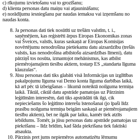
c) rīkojumu izvietošanu vai to grozīšanu;
d) klienta personas datu maiņu vai atjaunināšanu;
e) norādījumu iesniegšanu par naudas iemaksu vai izņemšanu no
naudas konta.
Ja personas dati tiek nosūtīti uz trešām valstīm, t. i.,
saņēmējiem, kas reģistrēti ārpus Eiropas Ekonomikas zonas
vai Šveices, valstīs, kuras saskaņā ar Eiropas Komisijas
novērtējumu nenodrošina pietiekamu datu aizsardzību (trešās
valstis, kas nenodrošina atbilstošu aizsardzības līmeni), datu
pārziņš tos nosūta, izmantojot mehānismus, kas atbilst
piemērojamajiem tiesību aktiem, tostarp ES „standarta līguma
klauzulas“.
Jūsu personas dati tiks glabāti visā Informācijas un izglītības
pakalpojumu līguma vai Demo konta līguma darbības laikā,
kā arī pēc tā izbeigšanas – likumā noteiktā noilguma termiņa
laikā. Tiktāl, ciktāl datu apstrāde pamatojas uz Pārzinim
leģitīmām interesēm, dati tiks apstrādāti tik ilgi, cik
nepieciešams šo leģitīmo interešu īstenošanai (jo īpaši līdz
prasību noilguma termiņa beigām saskaņā ar piemērojamajiem
tiesību aktiem), bet ne ilgāk par laiku, kamēr tiek atzīts
iebildums. Tomēr, ja jūsu personas datu apstrāde pamatojas uz
piekrišanu – līdz brīdim, kad šāda piekrišana tiek faktiski
atsaukta.
Pārzinis pret jums nepiemēros automatizētu lēmumu