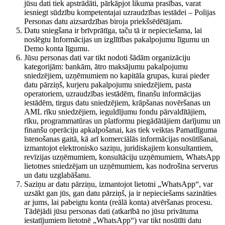
jūsu dati tiek apstrādāti, pārkāpjot likuma prasības, varat
iesniegt sūdzību kompetentajai uzraudzības iestādei – Polijas
Personas datu aizsardzības biroja priekšsēdētājam.
Datu sniegšana ir brīvprātīga, taču tā ir nepieciešama, lai
noslēgtu Informācijas un izglītības pakalpojumu līgumu un
Demo konta līgumu.
Jūsu personas dati var tikt nodoti šādām organizāciju
kategorijām: bankām, ātro maksājumu pakalpojumu
sniedzējiem, uzņēmumiem no kapitāla grupas, kurai pieder
datu pārziņš, kurjeru pakalpojumu sniedzējiem, pasta
operatoriem, uzraudzības iestādēm, finanšu informācijas
iestādēm, tirgus datu sniedzējiem, krāpšanas novēršanas un
AML rīku sniedzējiem, ieguldījumu fondu pārvaldītājiem,
rīku, programmatūras un platformu piegādātājiem darījumu un
finanšu operāciju apkalpošanai, kas tiek veiktas Pamatlīguma
īstenošanas gaitā, kā arī komerciālās informācijas nosūtīšanai,
izmantojot elektronisko saziņu, juridiskajiem konsultantiem,
revīzijas uzņēmumiem, konsultāciju uzņēmumiem, WhatsApp
lietotnes sniedzējam un uzņēmumiem, kas nodrošina serverus
un datu uzglabāšanu.
Saziņu ar datu pārziņu, izmantojot lietotni „WhatsApp“, var
uzsākt gan jūs, gan datu pārziņš, ja ir nepieciešams sazināties
ar jums, lai pabeigtu konta (reālā konta) atvēršanas procesu.
Tādējādi jūsu personas dati (atkarībā no jūsu privātuma
iestatījumiem lietotnē „WhatsApp“) var tikt nosūtīti datu