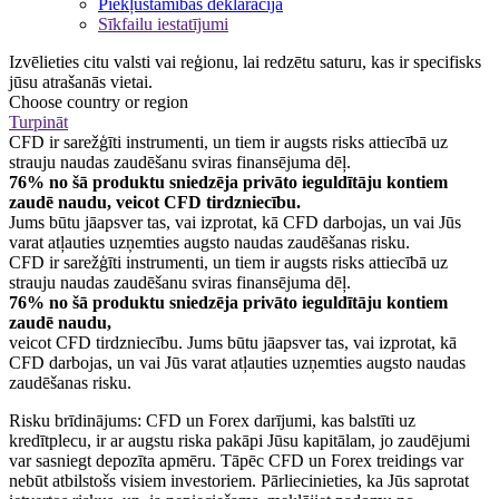
Piekļūstamības deklarācija
Sīkfailu iestatījumi
Izvēlieties citu valsti vai reģionu, lai redzētu saturu, kas ir specifisks
jūsu atrašanās vietai.
Choose country or region
Turpināt
CFD ir sarežģīti instrumenti, un tiem ir augsts risks attiecībā uz
strauju naudas zaudēšanu sviras finansējuma dēļ.
76% no šā produktu sniedzēja privāto ieguldītāju kontiem
zaudē naudu, veicot CFD tirdzniecību.
Jums būtu jāapsver tas, vai izprotat, kā CFD darbojas, un vai Jūs
varat atļauties uzņemties augsto naudas zaudēšanas risku.
CFD ir sarežģīti instrumenti, un tiem ir augsts risks attiecībā uz
strauju naudas zaudēšanu sviras finansējuma dēļ.
76% no šā produktu sniedzēja privāto ieguldītāju kontiem
zaudē naudu,
veicot CFD tirdzniecību. Jums būtu jāapsver tas, vai izprotat, kā
CFD darbojas, un vai Jūs varat atļauties uzņemties augsto naudas
zaudēšanas risku.
Risku brīdinājums: CFD un Forex darījumi, kas balstīti uz
kredītplecu, ir ar augstu riska pakāpi Jūsu kapitālam, jo zaudējumi
var sasniegt depozīta apmēru. Tāpēc CFD un Forex treidings var
nebūt atbilstošs visiem investoriem. Pārliecinieties, ka Jūs saprotat