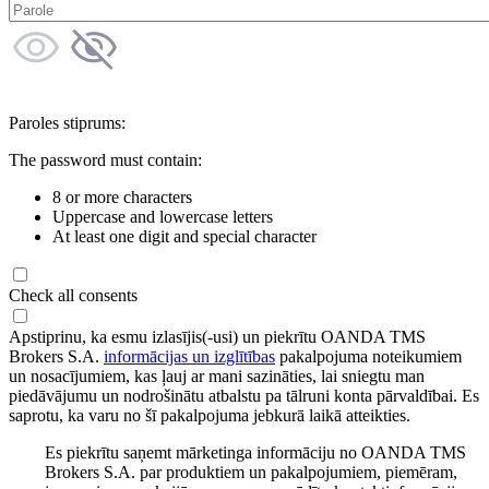
Paroles stiprums:
The password must contain:
8 or more characters
Uppercase and lowercase letters
At least one digit and special character
Check all consents
Apstiprinu, ka esmu izlasījis(-usi) un piekrītu OANDA TMS
Brokers S.A.
informācijas un izglītības
pakalpojuma noteikumiem
un nosacījumiem, kas ļauj ar mani sazināties, lai sniegtu man
piedāvājumu un nodrošinātu atbalstu pa tālruni konta pārvaldībai. Es
saprotu, ka varu no šī pakalpojuma jebkurā laikā atteikties.
Es piekrītu saņemt mārketinga informāciju no OANDA TMS
Brokers S.A. par produktiem un pakalpojumiem, piemēram,