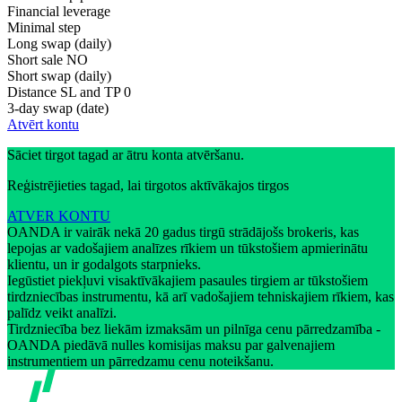
Financial leverage
Minimal step
Long swap (daily)
Short sale
NO
Short swap (daily)
Distance SL and TP
0
3-day swap (date)
Atvērt kontu
Sāciet tirgot tagad ar ātru konta atvēršanu.
Reģistrējieties tagad, lai tirgotos aktīvākajos tirgos
ATVER KONTU
OANDA ir vairāk nekā 20 gadus tirgū strādājošs brokeris, kas
lepojas ar vadošajiem analīzes rīkiem un tūkstošiem apmierinātu
klientu, un ir godalgots starpnieks.
Iegūstiet piekļuvi visaktīvākajiem pasaules tirgiem ar tūkstošiem
tirdzniecības instrumentu, kā arī vadošajiem tehniskajiem rīkiem, kas
palīdz veikt analīzi.
Tirdzniecība bez liekām izmaksām un pilnīga cenu pārredzamība -
OANDA piedāvā nulles komisijas maksu par galvenajiem
instrumentiem un pārredzamu cenu noteikšanu.