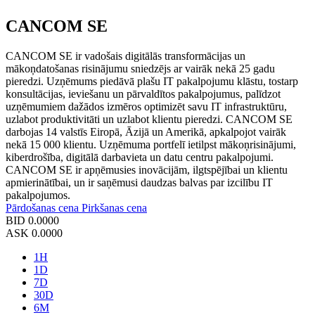
CANCOM SE
CANCOM SE ir vadošais digitālās transformācijas un
mākoņdatošanas risinājumu sniedzējs ar vairāk nekā 25 gadu
pieredzi. Uzņēmums piedāvā plašu IT pakalpojumu klāstu, tostarp
konsultācijas, ieviešanu un pārvaldītos pakalpojumus, palīdzot
uzņēmumiem dažādos izmēros optimizēt savu IT infrastruktūru,
uzlabot produktivitāti un uzlabot klientu pieredzi. CANCOM SE
darbojas 14 valstīs Eiropā, Āzijā un Amerikā, apkalpojot vairāk
nekā 15 000 klientu. Uzņēmuma portfelī ietilpst mākoņrisinājumi,
kiberdrošība, digitālā darbavieta un datu centru pakalpojumi.
CANCOM SE ir apņēmusies inovācijām, ilgtspējībai un klientu
apmierinātībai, un ir saņēmusi daudzas balvas par izcilību IT
pakalpojumos.
Pārdošanas cena
Pirkšanas cena
BID
0.0000
ASK
0.0000
1H
1D
7D
30D
6M