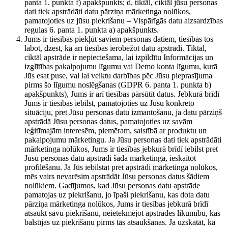
panta 1. punkta f) apakšpunkts; d. tiktāl, ciktāl jūsu personas
dati tiek apstrādāti datu pārziņa mārketinga nolūkos,
pamatojoties uz jūsu piekrišanu – Vispārīgās datu aizsardzības
regulas 6. panta 1. punkta a) apakšpunkts.
Jums ir tiesības piekļūt saviem personas datiem, tiesības tos
labot, dzēst, kā arī tiesības ierobežot datu apstrādi. Tiktāl,
ciktāl apstrāde ir nepieciešama, lai izpildītu Informācijas un
izglītības pakalpojumu līgumu vai Demo konta līgumu, kurā
Jūs esat puse, vai lai veiktu darbības pēc Jūsu pieprasījuma
pirms šo līgumu noslēgšanas (GDPR 6. panta 1. punkta b)
apakšpunkts), Jums ir arī tiesības pārsūtīt datus. Jebkurā brīdī
Jums ir tiesības iebilst, pamatojoties uz Jūsu konkrēto
situāciju, pret Jūsu personas datu izmantošanu, ja datu pārziņš
apstrādā Jūsu personas datus, pamatojoties uz savām
leģitīmajām interesēm, piemēram, saistībā ar produktu un
pakalpojumu mārketingu. Ja Jūsu personas dati tiek apstrādāti
mārketinga nolūkos, Jums ir tiesības jebkurā brīdī iebilst pret
Jūsu personas datu apstrādi šādā mārketingā, ieskaitot
profilēšanu. Ja Jūs iebilstat pret apstrādi mārketinga nolūkos,
mēs vairs nevarēsim apstrādāt Jūsu personas datus šādiem
nolūkiem. Gadījumos, kad Jūsu personas datu apstrāde
pamatojas uz piekrišanu, jo īpaši piekrišanu, kas dota datu
pārziņa mārketinga nolūkos, Jums ir tiesības jebkurā brīdī
atsaukt savu piekrišanu, neietekmējot apstrādes likumību, kas
balstījās uz piekrišanu pirms tās atsaukšanas. Ja uzskatāt, ka