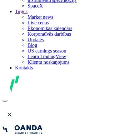
Instrumentu specifikācija
SpaceX
Tirgus
Market news
Live cenas
Ekonomikas kalendārs
Korporatīvās darbības
Updates
Blog
US earnings season
Learn TradingView
Klientu noskaņojums
Kontakts