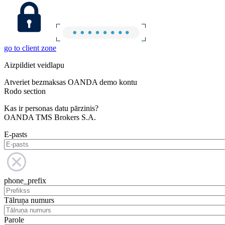
go to client zone
Aizpildiet veidlapu
Atveriet bezmaksas OANDA demo kontu
Rodo section
Kas ir personas datu pārzinis?
OANDA TMS Brokers S.A.
E-pasts
phone_prefix
Tālruņa numurs
Parole