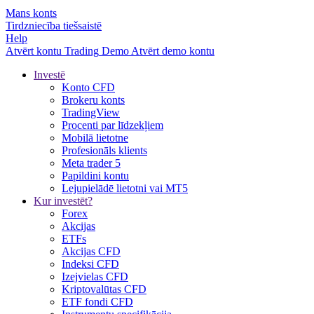
Mans konts
Tirdzniecība tiešsaistē
Help
Atvērt kontu
Trading
Demo
Atvērt demo kontu
Investē
Konto CFD
Brokeru konts
TradingView
Procenti par līdzekļiem
Mobilā lietotne
Profesionāls klients
Meta trader 5
Papildini kontu
Lejupielādē lietotni vai MT5
Kur investēt?
Forex
Akcijas
ETFs
Akcijas CFD
Indeksi CFD
Izejvielas CFD
Kriptovalūtas CFD
ETF fondi CFD