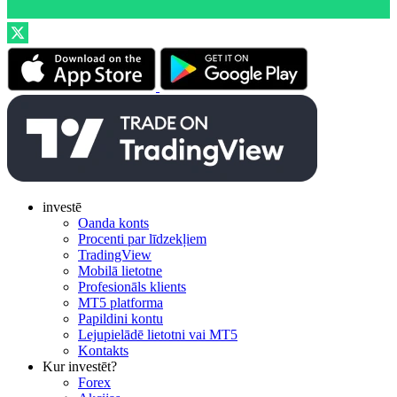
investē
Oanda konts
Procenti par līdzekļiem
TradingView
Mobilā lietotne
Profesionāls klients
MT5 platforma
Papildini kontu
Lejupielādē lietotni vai MT5
Kontakts
Kur investēt?
Forex