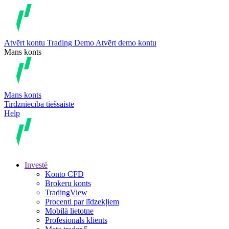
Atvērt kontu
Trading
Demo
Atvērt demo kontu
Mans konts
Mans konts
Tirdzniecība tiešsaistē
Help
Investē
Konto CFD
Brokeru konts
TradingView
Procenti par līdzekļiem
Mobilā lietotne
Profesionāls klients