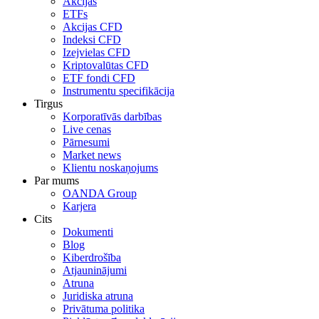
Akcijas
ETFs
Akcijas CFD
Indeksi CFD
Izejvielas CFD
Kriptovalūtas CFD
ETF fondi CFD
Instrumentu specifikācija
Tirgus
Korporatīvās darbības
Live cenas
Pārnesumi
Market news
Klientu noskaņojums
Par mums
OANDA Group
Karjera
Cits
Dokumenti
Blog
Kiberdrošība
Atjauninājumi
Atruna
Juridiska atruna
Privātuma politika