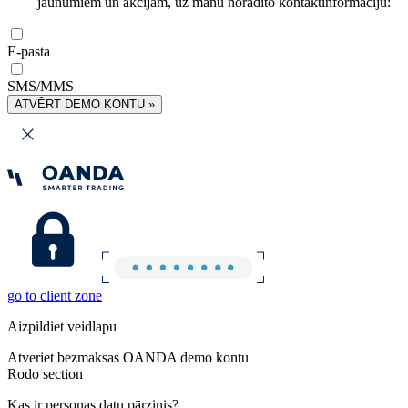
jaunumiem un akcijām, uz manu norādīto kontaktinformāciju:
E-pasta
SMS/MMS
ATVĒRT DEMO KONTU »
go to client zone
Aizpildiet veidlapu
Atveriet bezmaksas OANDA demo kontu
Rodo section
Kas ir personas datu pārzinis?