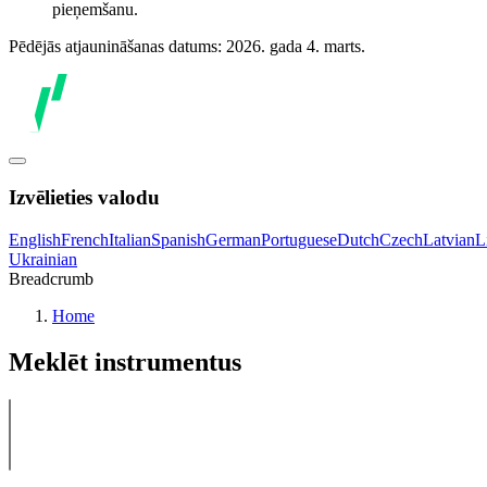
pieņemšanu.
Pēdējās atjaunināšanas datums: 2026. gada 4. marts.
Izvēlieties valodu
English
French
Italian
Spanish
German
Portuguese
Dutch
Czech
Latvian
L
Ukrainian
Breadcrumb
Home
Meklēt instrumentus