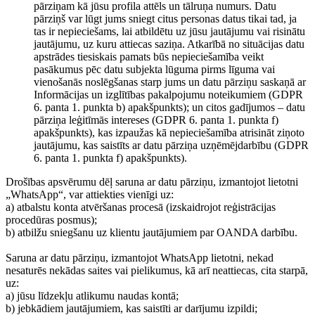
pārziņam kā jūsu profila attēls un tālruņa numurs. Datu
pārziņš var lūgt jums sniegt citus personas datus tikai tad, ja
tas ir nepieciešams, lai atbildētu uz jūsu jautājumu vai risinātu
jautājumu, uz kuru attiecas saziņa. Atkarībā no situācijas datu
apstrādes tiesiskais pamats būs nepieciešamība veikt
pasākumus pēc datu subjekta lūguma pirms līguma vai
vienošanās noslēgšanas starp jums un datu pārziņu saskaņā ar
Informācijas un izglītības pakalpojumu noteikumiem (GDPR
6. panta 1. punkta b) apakšpunkts); un citos gadījumos – datu
pārziņa leģitīmās intereses (GDPR 6. panta 1. punkta f)
apakšpunkts), kas izpaužas kā nepieciešamība atrisināt ziņoto
jautājumu, kas saistīts ar datu pārziņa uzņēmējdarbību (GDPR
6. panta 1. punkta f) apakšpunkts).
Drošības apsvērumu dēļ saruna ar datu pārziņu, izmantojot lietotni
„WhatsApp“, var attiekties vienīgi uz:
a) atbalstu konta atvēršanas procesā (izskaidrojot reģistrācijas
procedūras posmus);
b) atbilžu sniegšanu uz klientu jautājumiem par OANDA darbību.
Saruna ar datu pārziņu, izmantojot WhatsApp lietotni, nekad
nesaturēs nekādas saites vai pielikumus, kā arī neattiecas, cita starpā,
uz:
a) jūsu līdzekļu atlikumu naudas kontā;
b) jebkādiem jautājumiem, kas saistīti ar darījumu izpildi;