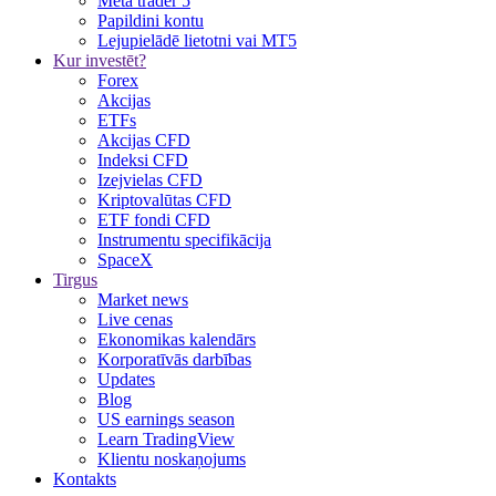
Meta trader 5
Papildini kontu
Lejupielādē lietotni vai MT5
Kur investēt?
Forex
Akcijas
ETFs
Akcijas CFD
Indeksi CFD
Izejvielas CFD
Kriptovalūtas CFD
ETF fondi CFD
Instrumentu specifikācija
SpaceX
Tirgus
Market news
Live cenas
Ekonomikas kalendārs
Korporatīvās darbības
Updates
Blog
US earnings season
Learn TradingView
Klientu noskaņojums
Kontakts