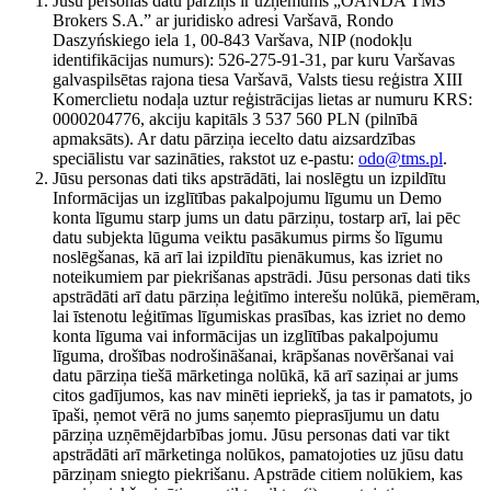
Jūsu personas datu pārziņš ir uzņēmums „OANDA TMS
Brokers S.A.” ar juridisko adresi Varšavā, Rondo
Daszyńskiego iela 1, 00-843 Varšava, NIP (nodokļu
identifikācijas numurs): 526-275-91-31, par kuru Varšavas
galvaspilsētas rajona tiesa Varšavā, Valsts tiesu reģistra XIII
Komerclietu nodaļa uztur reģistrācijas lietas ar numuru KRS:
0000204776, akciju kapitāls 3 537 560 PLN (pilnībā
apmaksāts). Ar datu pārziņa iecelto datu aizsardzības
speciālistu var sazināties, rakstot uz e-pastu:
odo@tms.pl
.
Jūsu personas dati tiks apstrādāti, lai noslēgtu un izpildītu
Informācijas un izglītības pakalpojumu līgumu un Demo
konta līgumu starp jums un datu pārziņu, tostarp arī, lai pēc
datu subjekta lūguma veiktu pasākumus pirms šo līgumu
noslēgšanas, kā arī lai izpildītu pienākumus, kas izriet no
noteikumiem par piekrišanas apstrādi. Jūsu personas dati tiks
apstrādāti arī datu pārziņa leģitīmo interešu nolūkā, piemēram,
lai īstenotu leģitīmas līgumiskas prasības, kas izriet no demo
konta līguma vai informācijas un izglītības pakalpojumu
līguma, drošības nodrošināšanai, krāpšanas novēršanai vai
datu pārziņa tiešā mārketinga nolūkā, kā arī saziņai ar jums
citos gadījumos, kas nav minēti iepriekš, ja tas ir pamatots, jo
īpaši, ņemot vērā no jums saņemto pieprasījumu un datu
pārziņa uzņēmējdarbības jomu. Jūsu personas dati var tikt
apstrādāti arī mārketinga nolūkos, pamatojoties uz jūsu datu
pārziņam sniegto piekrišanu. Apstrāde citiem nolūkiem, kas