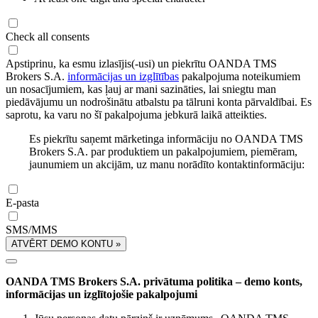
Check all consents
Apstiprinu, ka esmu izlasījis(-usi) un piekrītu OANDA TMS
Brokers S.A.
informācijas un izglītības
pakalpojuma noteikumiem
un nosacījumiem, kas ļauj ar mani sazināties, lai sniegtu man
piedāvājumu un nodrošinātu atbalstu pa tālruni konta pārvaldībai. Es
saprotu, ka varu no šī pakalpojuma jebkurā laikā atteikties.
Es piekrītu saņemt mārketinga informāciju no OANDA TMS
Brokers S.A. par produktiem un pakalpojumiem, piemēram,
jaunumiem un akcijām, uz manu norādīto kontaktinformāciju:
E-pasta
SMS/MMS
ATVĒRT DEMO KONTU »
OANDA TMS Brokers S.A. privātuma politika – demo konts,
informācijas un izglītojošie pakalpojumi