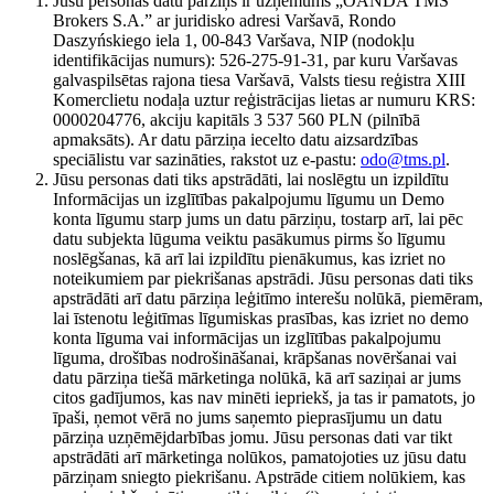
Jūsu personas datu pārziņš ir uzņēmums „OANDA TMS
Brokers S.A.” ar juridisko adresi Varšavā, Rondo
Daszyńskiego iela 1, 00-843 Varšava, NIP (nodokļu
identifikācijas numurs): 526-275-91-31, par kuru Varšavas
galvaspilsētas rajona tiesa Varšavā, Valsts tiesu reģistra XIII
Komerclietu nodaļa uztur reģistrācijas lietas ar numuru KRS:
0000204776, akciju kapitāls 3 537 560 PLN (pilnībā
apmaksāts). Ar datu pārziņa iecelto datu aizsardzības
speciālistu var sazināties, rakstot uz e-pastu:
odo@tms.pl
.
Jūsu personas dati tiks apstrādāti, lai noslēgtu un izpildītu
Informācijas un izglītības pakalpojumu līgumu un Demo
konta līgumu starp jums un datu pārziņu, tostarp arī, lai pēc
datu subjekta lūguma veiktu pasākumus pirms šo līgumu
noslēgšanas, kā arī lai izpildītu pienākumus, kas izriet no
noteikumiem par piekrišanas apstrādi. Jūsu personas dati tiks
apstrādāti arī datu pārziņa leģitīmo interešu nolūkā, piemēram,
lai īstenotu leģitīmas līgumiskas prasības, kas izriet no demo
konta līguma vai informācijas un izglītības pakalpojumu
līguma, drošības nodrošināšanai, krāpšanas novēršanai vai
datu pārziņa tiešā mārketinga nolūkā, kā arī saziņai ar jums
citos gadījumos, kas nav minēti iepriekš, ja tas ir pamatots, jo
īpaši, ņemot vērā no jums saņemto pieprasījumu un datu
pārziņa uzņēmējdarbības jomu. Jūsu personas dati var tikt
apstrādāti arī mārketinga nolūkos, pamatojoties uz jūsu datu
pārziņam sniegto piekrišanu. Apstrāde citiem nolūkiem, kas