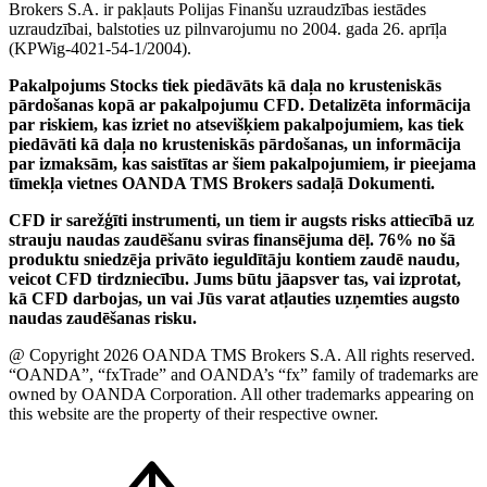
Brokers S.A. ir pakļauts Polijas Finanšu uzraudzības iestādes
uzraudzībai, balstoties uz pilnvarojumu no 2004. gada 26. aprīļa
(KPWig-4021-54-1/2004).
Pakalpojums Stocks tiek piedāvāts kā daļa no krusteniskās
pārdošanas kopā ar pakalpojumu CFD. Detalizēta informācija
par riskiem, kas izriet no atsevišķiem pakalpojumiem, kas tiek
piedāvāti kā daļa no krusteniskās pārdošanas, un informācija
par izmaksām, kas saistītas ar šiem pakalpojumiem, ir pieejama
tīmekļa vietnes OANDA TMS Brokers sadaļā Dokumenti.
CFD ir sarežģīti instrumenti, un tiem ir augsts risks attiecībā uz
strauju naudas zaudēšanu sviras finansējuma dēļ. 76% no šā
produktu sniedzēja privāto ieguldītāju kontiem zaudē naudu,
veicot CFD tirdzniecību. Jums būtu jāapsver tas, vai izprotat,
kā CFD darbojas, un vai Jūs varat atļauties uzņemties augsto
naudas zaudēšanas risku.
@ Copyright 2026 OANDA TMS Brokers S.A. All rights reserved.
“OANDA”, “fxTrade” and OANDA’s “fx” family of trademarks are
owned by OANDA Corporation. All other trademarks appearing on
this website are the property of their respective owner.