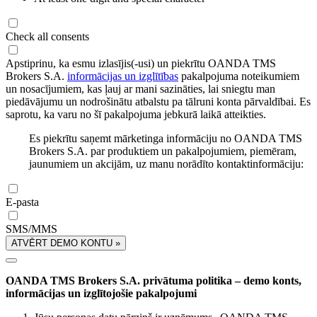
Check all consents
Apstiprinu, ka esmu izlasījis(-usi) un piekrītu OANDA TMS
Brokers S.A.
informācijas un izglītības
pakalpojuma noteikumiem
un nosacījumiem, kas ļauj ar mani sazināties, lai sniegtu man
piedāvājumu un nodrošinātu atbalstu pa tālruni konta pārvaldībai. Es
saprotu, ka varu no šī pakalpojuma jebkurā laikā atteikties.
Es piekrītu saņemt mārketinga informāciju no OANDA TMS
Brokers S.A. par produktiem un pakalpojumiem, piemēram,
jaunumiem un akcijām, uz manu norādīto kontaktinformāciju:
E-pasta
SMS/MMS
ATVĒRT DEMO KONTU »
OANDA TMS Brokers S.A. privātuma politika – demo konts,
informācijas un izglītojošie pakalpojumi