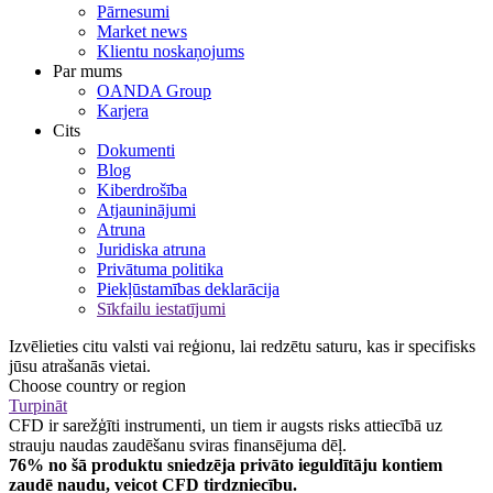
Pārnesumi
Market news
Klientu noskaņojums
Par mums
OANDA Group
Karjera
Cits
Dokumenti
Blog
Kiberdrošība
Atjauninājumi
Atruna
Juridiska atruna
Privātuma politika
Piekļūstamības deklarācija
Sīkfailu iestatījumi
Izvēlieties citu valsti vai reģionu, lai redzētu saturu, kas ir specifisks
jūsu atrašanās vietai.
Choose country or region
Turpināt
CFD ir sarežģīti instrumenti, un tiem ir augsts risks attiecībā uz
strauju naudas zaudēšanu sviras finansējuma dēļ.
76% no šā produktu sniedzēja privāto ieguldītāju kontiem
zaudē naudu, veicot CFD tirdzniecību.