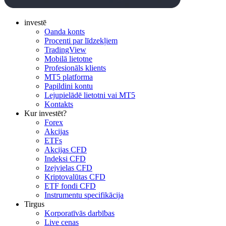
investē
Oanda konts
Procenti par līdzekļiem
TradingView
Mobilā lietotne
Profesionāls klients
MT5 platforma
Papildini kontu
Lejupielādē lietotni vai MT5
Kontakts
Kur investēt?
Forex
Akcijas
ETFs
Akcijas CFD
Indeksi CFD
Izejvielas CFD
Kriptovalūtas CFD
ETF fondi CFD
Instrumentu specifikācija
Tirgus
Korporatīvās darbības
Live cenas