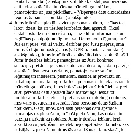
panta 1. punkta f) apakšpunkts; d. tiktāl, ciktāl jūsu personas
dati tiek apstrādāti datu pārziņa mārketinga nolūkos,
pamatojoties uz jūsu piekrišanu – Vispārīgās datu aizsardzības
regulas 6. panta 1. punkta a) apakšpunkts.
Jums ir tiesības piekļūt saviem personas datiem, tiesības tos
labot, dzēst, kā arī tiesības ierobežot datu apstrādi. Tiktāl,
ciktāl apstrāde ir nepieciešama, lai izpildītu Informācijas un
izglītības pakalpojumu līgumu vai Demo konta līgumu, kurā
Jūs esat puse, vai lai veiktu darbības pēc Jūsu pieprasījuma
pirms šo līgumu noslēgšanas (GDPR 6. panta 1. punkta b)
apakšpunkts), Jums ir arī tiesības pārsūtīt datus. Jebkurā brīdī
Jums ir tiesības iebilst, pamatojoties uz Jūsu konkrēto
situāciju, pret Jūsu personas datu izmantošanu, ja datu pārziņš
apstrādā Jūsu personas datus, pamatojoties uz savām
leģitīmajām interesēm, piemēram, saistībā ar produktu un
pakalpojumu mārketingu. Ja Jūsu personas dati tiek apstrādāti
mārketinga nolūkos, Jums ir tiesības jebkurā brīdī iebilst pret
Jūsu personas datu apstrādi šādā mārketingā, ieskaitot
profilēšanu. Ja Jūs iebilstat pret apstrādi mārketinga nolūkos,
mēs vairs nevarēsim apstrādāt Jūsu personas datus šādiem
nolūkiem. Gadījumos, kad Jūsu personas datu apstrāde
pamatojas uz piekrišanu, jo īpaši piekrišanu, kas dota datu
pārziņa mārketinga nolūkos, Jums ir tiesības jebkurā brīdī
atsaukt savu piekrišanu, neietekmējot apstrādes likumību, kas
balstījās uz piekrišanu pirms tās atsaukšanas. Ja uzskatāt, ka