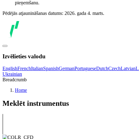
pieņemšanu.
Pēdējās atjaunināšanas datums: 2026. gada 4. marts.
Izvēlieties valodu
English
French
Italian
Spanish
German
Portuguese
Dutch
Czech
Latvian
L
Ukrainian
Breadcrumb
Home
Meklēt instrumentus