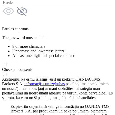
Paroles stiprums:
The password must contain:
8 or more characters
Uppercase and lowercase letters
At least one digit and special character
Check all consents
Apstiprinu, ka esmu izlasījis(-usi) un piekrītu OANDA TMS
Brokers S.A.
informācijas un izglītības
pakalpojuma noteikumiem
un nosacījumiem, kas ļauj ar mani sazināties, lai sniegtu man
piedāvājumu un nodrošinātu atbalstu pa tālruni konta pārvaldībai. Es
saprotu, ka varu no šī pakalpojuma jebkurā laikā atteikties.
Es piekrītu saņemt mārketinga informāciju no OANDA TMS
Brokers S.A. par produktiem un pakalpojumiem, piemēram,