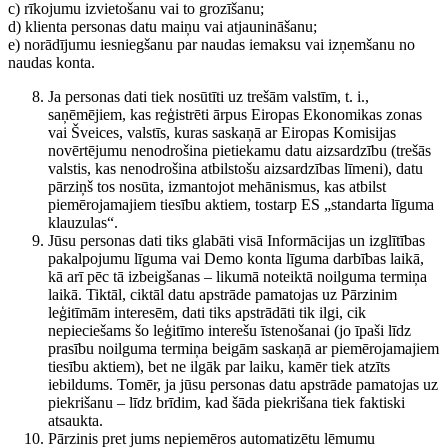
c) rīkojumu izvietošanu vai to grozīšanu;
d) klienta personas datu maiņu vai atjaunināšanu;
e) norādījumu iesniegšanu par naudas iemaksu vai izņemšanu no
naudas konta.
Ja personas dati tiek nosūtīti uz trešām valstīm, t. i.,
saņēmējiem, kas reģistrēti ārpus Eiropas Ekonomikas zonas
vai Šveices, valstīs, kuras saskaņā ar Eiropas Komisijas
novērtējumu nenodrošina pietiekamu datu aizsardzību (trešās
valstis, kas nenodrošina atbilstošu aizsardzības līmeni), datu
pārziņš tos nosūta, izmantojot mehānismus, kas atbilst
piemērojamajiem tiesību aktiem, tostarp ES „standarta līguma
klauzulas“.
Jūsu personas dati tiks glabāti visā Informācijas un izglītības
pakalpojumu līguma vai Demo konta līguma darbības laikā,
kā arī pēc tā izbeigšanas – likumā noteiktā noilguma termiņa
laikā. Tiktāl, ciktāl datu apstrāde pamatojas uz Pārzinim
leģitīmām interesēm, dati tiks apstrādāti tik ilgi, cik
nepieciešams šo leģitīmo interešu īstenošanai (jo īpaši līdz
prasību noilguma termiņa beigām saskaņā ar piemērojamajiem
tiesību aktiem), bet ne ilgāk par laiku, kamēr tiek atzīts
iebildums. Tomēr, ja jūsu personas datu apstrāde pamatojas uz
piekrišanu – līdz brīdim, kad šāda piekrišana tiek faktiski
atsaukta.
Pārzinis pret jums nepiemēros automatizētu lēmumu