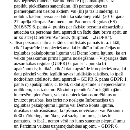
nav iepriekš minētie, var tikt veikta: (i) pamatojoties uz
papildu piekrišanas saņemšanu, (ii) pamatojoties uz
piemērojamiem tiesību aktiem, vai (iii) ja tas ir saderīgi ar
nolūku, kādam personas dati tika sākotnēji vākti (2016. gada
27. aprīļa Eiropas Parlamenta un Padomes Regulas (ES)
2016/679 6. panta 4. punkts par fizisko personu aizsardzību
attiecībā uz personas datu apstrādi un šādu datu brīvu apriti un
ar ko atceļ Direktīvu 95/46/EK (turpmāk – „GDPR”).
Jūsu personas datu apstrādes juridiskais pamats ir: a. tiktāl,
ciktāl apstrāde ir nepieciešama, lai izpildītu Informācijas un
izglītības pakalpojumu līgumu vai Demo konta līgumu, kā arī
veiktu pasākumus pirms līguma noslēgšanas – Vispārīgās datu
aizsardzības regulas (GDPR) 6. panta 1. punkta b)
apakšpunkts; b. tiktāl, ciktāl datu apstrāde ir nepieciešama, lai
datu pārziņš varētu izpildīt savas juridiskās saistības, jo īpaši
nodrošinot atbilstošu datu apstrādi – GDPR 6. panta GDPR 1.
panta c) apakšpunkts; c. tiktāl, ciktāl apstrāde ir nepieciešama
nolūkiem, kas izriet no Pārzinim piemītošajām leģitīmajām
interesēm, piemēram, veicot nepieciešamos norēķinus un
izvirzot prasības, kas izriet no noslēgtā Informācijas un
izglītības pakalpojumu līguma vai Demo konta līguma,
drošības nodrošināšanai, krāpšanas novēršanai vai Pārzinim
tiešā mārketinga nolūkos, vai saziņai ar jums, ja tas ir
pamatots, jo īpaši, ņemot vērā no jums saņemto pieprasījumu
un Pārzinim veiktās uzņēmējdarbības apjomu – GDPR 6.