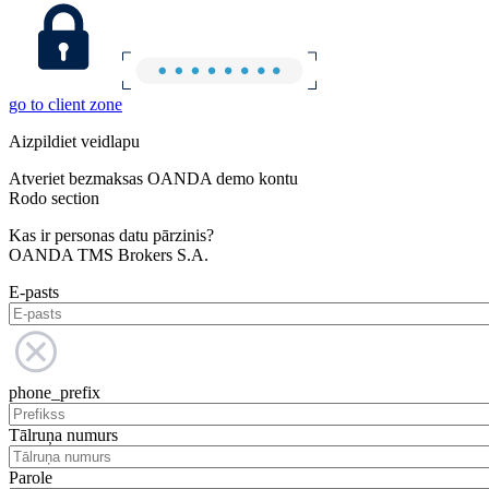
go to client zone
Aizpildiet veidlapu
Atveriet bezmaksas OANDA demo kontu
Rodo section
Kas ir personas datu pārzinis?
OANDA TMS Brokers S.A.
E-pasts
phone_prefix
Tālruņa numurs
Parole