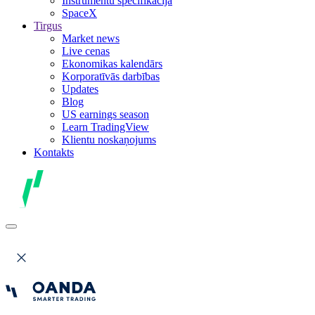
Instrumentu specifikācija
SpaceX
Tirgus
Market news
Live cenas
Ekonomikas kalendārs
Korporatīvās darbības
Updates
Blog
US earnings season
Learn TradingView
Klientu noskaņojums
Kontakts