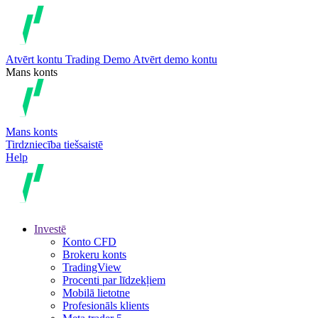
Atvērt kontu
Trading
Demo
Atvērt demo kontu
Mans konts
Mans konts
Tirdzniecība tiešsaistē
Help
Investē
Konto CFD
Brokeru konts
TradingView
Procenti par līdzekļiem
Mobilā lietotne
Profesionāls klients