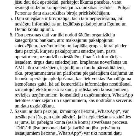
jūsu dati tiek apstrādāti, pārkāpjot likuma prasības, varat
iesniegt sūdzību kompetentajai uzraudzības iestādei – Polijas
Personas datu aizsardzības biroja priekšsēdētājam.
Datu sniegšana ir brīvprātīga, taču tā ir nepieciešama, lai
noslēgtu Informācijas un izglītības pakalpojumu līgumu un
Demo konta līgumu.
Jūsu personas dati var tikt nodoti šādām organizāciju
kategorijām: bankām, ātro maksājumu pakalpojumu
sniedzējiem, uzņēmumiem no kapitāla grupas, kurai pieder
datu pārziņš, kurjeru pakalpojumu sniedzējiem, pasta
operatoriem, uzraudzības iestādēm, finanšu informācijas
iestādēm, tirgus datu sniedzējiem, krāpšanas novēršanas un
AML rīku sniedzējiem, ieguldījumu fondu pārvaldītājiem,
rīku, programmatūras un platformu piegādātājiem darījumu un
finanšu operāciju apkalpošanai, kas tiek veiktas Pamatlīguma
īstenošanas gaitā, kā arī komerciālās informācijas nosūtīšanai,
izmantojot elektronisko saziņu, juridiskajiem konsultantiem,
revīzijas uzņēmumiem, konsultāciju uzņēmumiem, WhatsApp
lietotnes sniedzējam un uzņēmumiem, kas nodrošina serverus
un datu uzglabāšanu.
Saziņu ar datu pārziņu, izmantojot lietotni „WhatsApp“, var
uzsākt gan jūs, gan datu pārziņš, ja ir nepieciešams sazināties
ar jums, lai pabeigtu konta (reālā konta) atvēršanas procesu.
Tādējādi jūsu personas dati (atkarībā no jūsu privātuma
iestatījumiem lietotnē „WhatsApp“) var tikt nosūtīti datu