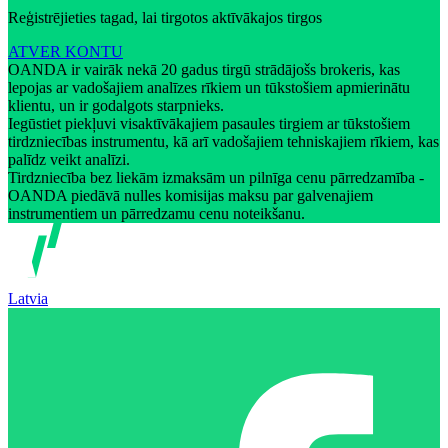
Reģistrējieties tagad, lai tirgotos aktīvākajos tirgos
ATVER KONTU
OANDA ir vairāk nekā 20 gadus tirgū strādājošs brokeris, kas
lepojas ar vadošajiem analīzes rīkiem un tūkstošiem apmierinātu
klientu, un ir godalgots starpnieks.
Iegūstiet piekļuvi visaktīvākajiem pasaules tirgiem ar tūkstošiem
tirdzniecības instrumentu, kā arī vadošajiem tehniskajiem rīkiem, kas
palīdz veikt analīzi.
Tirdzniecība bez liekām izmaksām un pilnīga cenu pārredzamība -
OANDA piedāvā nulles komisijas maksu par galvenajiem
instrumentiem un pārredzamu cenu noteikšanu.
Latvia