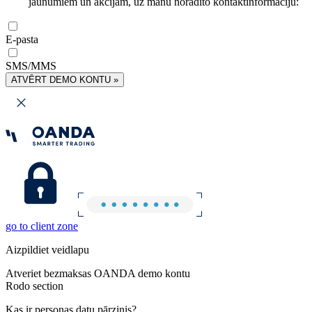
jaunumiem un akcijām, uz manu norādīto kontaktinformāciju:
E-pasta
SMS/MMS
ATVĒRT DEMO KONTU »
go to client zone
Aizpildiet veidlapu
Atveriet bezmaksas OANDA demo kontu
Rodo section
Kas ir personas datu pārzinis?