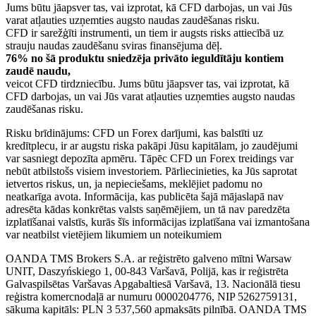
Jums būtu jāapsver tas, vai izprotat, kā CFD darbojas, un vai Jūs
varat atļauties uzņemties augsto naudas zaudēšanas risku.
CFD ir sarežģīti instrumenti, un tiem ir augsts risks attiecībā uz
strauju naudas zaudēšanu sviras finansējuma dēļ.
76% no šā produktu sniedzēja privāto ieguldītāju kontiem
zaudē naudu,
veicot CFD tirdzniecību. Jums būtu jāapsver tas, vai izprotat, kā
CFD darbojas, un vai Jūs varat atļauties uzņemties augsto naudas
zaudēšanas risku.
Risku brīdinājums: CFD un Forex darījumi, kas balstīti uz
kredītplecu, ir ar augstu riska pakāpi Jūsu kapitālam, jo zaudējumi
var sasniegt depozīta apmēru. Tāpēc CFD un Forex treidings var
nebūt atbilstošs visiem investoriem. Pārliecinieties, ka Jūs saprotat
ietvertos riskus, un, ja nepieciešams, meklējiet padomu no
neatkarīga avota. Informācija, kas publicēta šajā mājaslapā nav
adresēta kādas konkrētas valsts saņēmējiem, un tā nav paredzēta
izplatīšanai valstīs, kurās šīs informācijas izplatīšana vai izmantošana
var neatbilst vietējiem likumiem un noteikumiem
OANDA TMS Brokers S.A. ar reģistrēto galveno mītni Warsaw
UNIT, Daszyńskiego 1, 00-843 Varšavā, Polijā, kas ir reģistrēta
Galvaspilsētas Varšavas Apgabaltiesā Varšavā, 13. Nacionālā tiesu
reģistra komercnodaļā ar numuru 0000204776, NIP 5262759131,
sākuma kapitāls: PLN 3 537,560 apmaksāts pilnībā. OANDA TMS