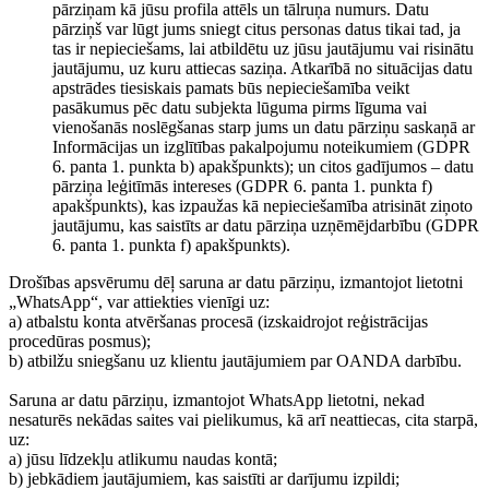
pārziņam kā jūsu profila attēls un tālruņa numurs. Datu
pārziņš var lūgt jums sniegt citus personas datus tikai tad, ja
tas ir nepieciešams, lai atbildētu uz jūsu jautājumu vai risinātu
jautājumu, uz kuru attiecas saziņa. Atkarībā no situācijas datu
apstrādes tiesiskais pamats būs nepieciešamība veikt
pasākumus pēc datu subjekta lūguma pirms līguma vai
vienošanās noslēgšanas starp jums un datu pārziņu saskaņā ar
Informācijas un izglītības pakalpojumu noteikumiem (GDPR
6. panta 1. punkta b) apakšpunkts); un citos gadījumos – datu
pārziņa leģitīmās intereses (GDPR 6. panta 1. punkta f)
apakšpunkts), kas izpaužas kā nepieciešamība atrisināt ziņoto
jautājumu, kas saistīts ar datu pārziņa uzņēmējdarbību (GDPR
6. panta 1. punkta f) apakšpunkts).
Drošības apsvērumu dēļ saruna ar datu pārziņu, izmantojot lietotni
„WhatsApp“, var attiekties vienīgi uz:
a) atbalstu konta atvēršanas procesā (izskaidrojot reģistrācijas
procedūras posmus);
b) atbilžu sniegšanu uz klientu jautājumiem par OANDA darbību.
Saruna ar datu pārziņu, izmantojot WhatsApp lietotni, nekad
nesaturēs nekādas saites vai pielikumus, kā arī neattiecas, cita starpā,
uz:
a) jūsu līdzekļu atlikumu naudas kontā;
b) jebkādiem jautājumiem, kas saistīti ar darījumu izpildi;