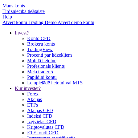
Mans konts
Tirdzniecība tiešsaistē
Help
Atvērt kontu
Trading
Demo
Atvērt demo kontu
Investē
Konto CFD
Brokeru konts
TradingView
Procenti par līdzekļiem
Mobilā lietotne
Profesionāls klients
Meta trader 5
Papildini kontu
Lejupielādē lietotni vai MT5
Kur investēt?
Forex
Akcijas
ETFs
Akcijas CFD
Indeksi CFD
Izejvielas CFD
Kriptovalūtas CFD
ETF fondi CFD