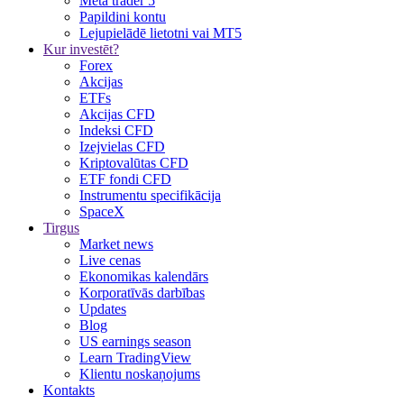
Meta trader 5
Papildini kontu
Lejupielādē lietotni vai MT5
Kur investēt?
Forex
Akcijas
ETFs
Akcijas CFD
Indeksi CFD
Izejvielas CFD
Kriptovalūtas CFD
ETF fondi CFD
Instrumentu specifikācija
SpaceX
Tirgus
Market news
Live cenas
Ekonomikas kalendārs
Korporatīvās darbības
Updates
Blog
US earnings season
Learn TradingView
Klientu noskaņojums
Kontakts