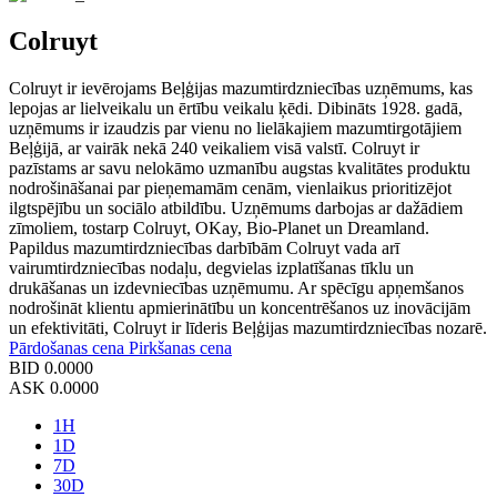
Colruyt
Colruyt ir ievērojams Beļģijas mazumtirdzniecības uzņēmums, kas
lepojas ar lielveikalu un ērtību veikalu ķēdi. Dibināts 1928. gadā,
uzņēmums ir izaudzis par vienu no lielākajiem mazumtirgotājiem
Beļģijā, ar vairāk nekā 240 veikaliem visā valstī. Colruyt ir
pazīstams ar savu nelokāmo uzmanību augstas kvalitātes produktu
nodrošināšanai par pieņemamām cenām, vienlaikus prioritizējot
ilgtspējību un sociālo atbildību. Uzņēmums darbojas ar dažādiem
zīmoliem, tostarp Colruyt, OKay, Bio-Planet un Dreamland.
Papildus mazumtirdzniecības darbībām Colruyt vada arī
vairumtirdzniecības nodaļu, degvielas izplatīšanas tīklu un
drukāšanas un izdevniecības uzņēmumu. Ar spēcīgu apņemšanos
nodrošināt klientu apmierinātību un koncentrēšanos uz inovācijām
un efektivitāti, Colruyt ir līderis Beļģijas mazumtirdzniecības nozarē.
Pārdošanas cena
Pirkšanas cena
BID
0.0000
ASK
0.0000
1H
1D
7D
30D