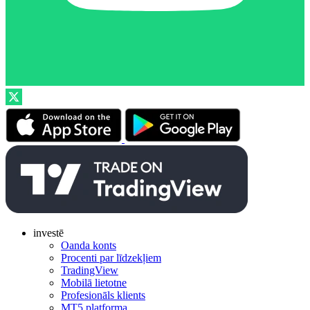
investē
Oanda konts
Procenti par līdzekļiem
TradingView
Mobilā lietotne
Profesionāls klients
MT5 platforma