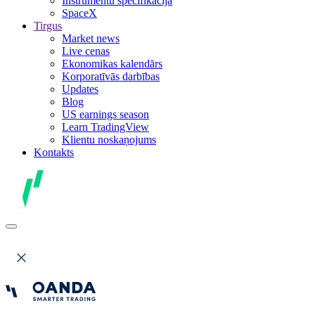
Instrumentu specifikācija
SpaceX
Tirgus
Market news
Live cenas
Ekonomikas kalendārs
Korporatīvās darbības
Updates
Blog
US earnings season
Learn TradingView
Klientu noskaņojums
Kontakts