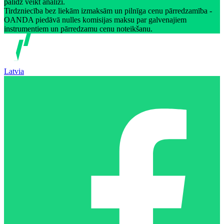
palīdz veikt analīzi.
Tirdzniecība bez liekām izmaksām un pilnīga cenu pārredzamība -
OANDA piedāvā nulles komisijas maksu par galvenajiem
instrumentiem un pārredzamu cenu noteikšanu.
Latvia