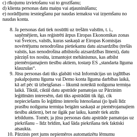
c) rīkojumu izvietošanu vai to grozīšanu;
d) klienta personas datu maiņu vai atjaunināšanu;
e) norādījumu iesniegšanu par naudas iemaksu vai izņemšanu no
naudas konta.
Ja personas dati tiek nosūtīti uz trešām valstīm, t. i.,
saņēmējiem, kas reģistrēti ārpus Eiropas Ekonomikas zonas
vai Šveices, valstīs, kuras saskaņā ar Eiropas Komisijas
novērtējumu nenodrošina pietiekamu datu aizsardzību (trešās
valstis, kas nenodrošina atbilstošu aizsardzības līmeni), datu
pārziņš tos nosūta, izmantojot mehānismus, kas atbilst
piemērojamajiem tiesību aktiem, tostarp ES „standarta līguma
klauzulas“.
Jūsu personas dati tiks glabāti visā Informācijas un izglītības
pakalpojumu līguma vai Demo konta līguma darbības laikā,
kā arī pēc tā izbeigšanas – likumā noteiktā noilguma termiņa
laikā. Tiktāl, ciktāl datu apstrāde pamatojas uz Pārzinim
leģitīmām interesēm, dati tiks apstrādāti tik ilgi, cik
nepieciešams šo leģitīmo interešu īstenošanai (jo īpaši līdz
prasību noilguma termiņa beigām saskaņā ar piemērojamajiem
tiesību aktiem), bet ne ilgāk par laiku, kamēr tiek atzīts
iebildums. Tomēr, ja jūsu personas datu apstrāde pamatojas uz
piekrišanu – līdz brīdim, kad šāda piekrišana tiek faktiski
atsaukta.
Pārzinis pret jums nepiemēros automatizētu lēmumu