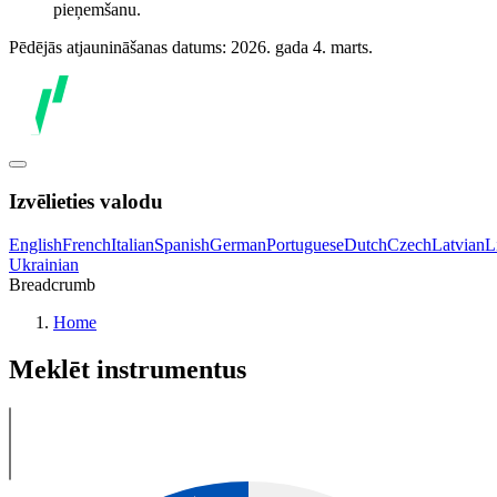
pieņemšanu.
Pēdējās atjaunināšanas datums: 2026. gada 4. marts.
Izvēlieties valodu
English
French
Italian
Spanish
German
Portuguese
Dutch
Czech
Latvian
L
Ukrainian
Breadcrumb
Home
Meklēt instrumentus