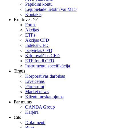
Papildini kontu
Lejupielādē lietotni vai MT5
Kontakts
Kur investēt?
Forex
Akcijas
ETFs
Akcijas CFD
Indeksi CFD
Izejvielas CFD
Kriptovalūtas CFD
ETF fondi CFD
Instrumentu specifikācija
Tirgus
Korporatīvās darbības
Live cenas
Pārnesumi
Market news
Klientu noskaņojums
Par mums
OANDA Group
Karjera
Cits
Dokumenti
Blog