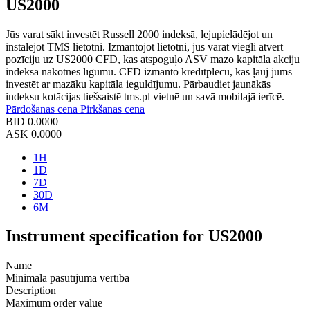
US2000
Jūs varat sākt investēt Russell 2000 indeksā, lejupielādējot un
instalējot TMS lietotni. Izmantojot lietotni, jūs varat viegli atvērt
pozīciju uz US2000 CFD, kas atspoguļo ASV mazo kapitāla akciju
indeksa nākotnes līgumu. CFD izmanto kredītplecu, kas ļauj jums
investēt ar mazāku kapitāla ieguldījumu. Pārbaudiet jaunākās
indeksu kotācijas tiešsaistē tms.pl vietnē un savā mobilajā ierīcē.
Pārdošanas cena
Pirkšanas cena
BID
0.0000
ASK
0.0000
1H
1D
7D
30D
6M
Instrument specification for US2000
Name
Minimālā pasūtījuma vērtība
Description
Maximum order value