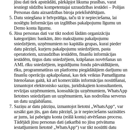
jūsu dati tiek apstrādāti, pārkāpjot likuma prasības, varat
iesniegt sūdzību kompetentajai uzraudzības iestādei – Polijas
Personas datu aizsardzības biroja priekšsēdētājam.
Datu sniegšana ir brīvprātīga, taču tā ir nepieciešama, lai
noslēgtu Informācijas un izglītības pakalpojumu līgumu un
Demo konta līgumu.
Jūsu personas dati var tikt nodoti šādām organizāciju
kategorijām: bankām, ātro maksājumu pakalpojumu
sniedzējiem, uzņēmumiem no kapitāla grupas, kurai pieder
datu pārziņš, kurjeru pakalpojumu sniedzējiem, pasta
operatoriem, uzraudzības iestādēm, finanšu informācijas
iestādēm, tirgus datu sniedzējiem, krāpšanas novēršanas un
AML rīku sniedzējiem, ieguldījumu fondu pārvaldītājiem,
rīku, programmatūras un platformu piegādātājiem darījumu un
finanšu operāciju apkalpošanai, kas tiek veiktas Pamatlīguma
īstenošanas gaitā, kā arī komerciālās informācijas nosūtīšanai,
izmantojot elektronisko saziņu, juridiskajiem konsultantiem,
revīzijas uzņēmumiem, konsultāciju uzņēmumiem, WhatsApp
lietotnes sniedzējam un uzņēmumiem, kas nodrošina serverus
un datu uzglabāšanu.
Saziņu ar datu pārziņu, izmantojot lietotni „WhatsApp“, var
uzsākt gan jūs, gan datu pārziņš, ja ir nepieciešams sazināties
ar jums, lai pabeigtu konta (reālā konta) atvēršanas procesu.
Tādējādi jūsu personas dati (atkarībā no jūsu privātuma
iestatījumiem lietotnē „WhatsApp“) var tikt nosūtīti datu