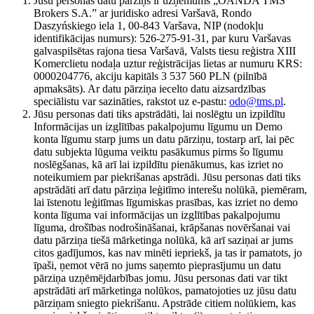
Jūsu personas datu pārziņš ir uzņēmums „OANDA TMS
Brokers S.A.” ar juridisko adresi Varšavā, Rondo
Daszyńskiego iela 1, 00-843 Varšava, NIP (nodokļu
identifikācijas numurs): 526-275-91-31, par kuru Varšavas
galvaspilsētas rajona tiesa Varšavā, Valsts tiesu reģistra XIII
Komerclietu nodaļa uztur reģistrācijas lietas ar numuru KRS:
0000204776, akciju kapitāls 3 537 560 PLN (pilnībā
apmaksāts). Ar datu pārziņa iecelto datu aizsardzības
speciālistu var sazināties, rakstot uz e-pastu:
odo@tms.pl
.
Jūsu personas dati tiks apstrādāti, lai noslēgtu un izpildītu
Informācijas un izglītības pakalpojumu līgumu un Demo
konta līgumu starp jums un datu pārziņu, tostarp arī, lai pēc
datu subjekta lūguma veiktu pasākumus pirms šo līgumu
noslēgšanas, kā arī lai izpildītu pienākumus, kas izriet no
noteikumiem par piekrišanas apstrādi. Jūsu personas dati tiks
apstrādāti arī datu pārziņa leģitīmo interešu nolūkā, piemēram,
lai īstenotu leģitīmas līgumiskas prasības, kas izriet no demo
konta līguma vai informācijas un izglītības pakalpojumu
līguma, drošības nodrošināšanai, krāpšanas novēršanai vai
datu pārziņa tiešā mārketinga nolūkā, kā arī saziņai ar jums
citos gadījumos, kas nav minēti iepriekš, ja tas ir pamatots, jo
īpaši, ņemot vērā no jums saņemto pieprasījumu un datu
pārziņa uzņēmējdarbības jomu. Jūsu personas dati var tikt
apstrādāti arī mārketinga nolūkos, pamatojoties uz jūsu datu
pārziņam sniegto piekrišanu. Apstrāde citiem nolūkiem, kas