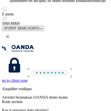
jaunumiem un akcijām, uz manu norādīto kontaktinformāciju:
E-pasta
SMS/MMS
ATVĒRT DEMO KONTU »
go to client zone
Aizpildiet veidlapu
Atveriet bezmaksas OANDA demo kontu
Rodo section
Kas ir personas datu pārzinis?