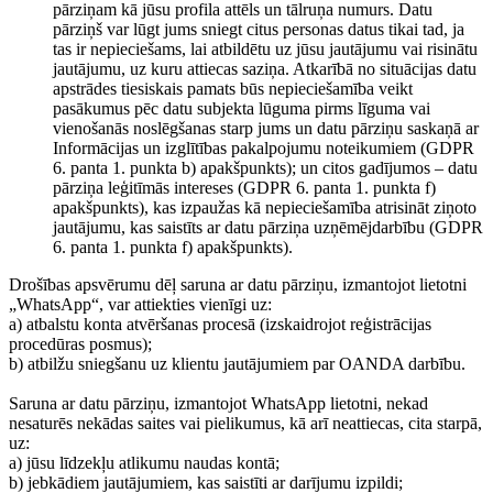
pārziņam kā jūsu profila attēls un tālruņa numurs. Datu
pārziņš var lūgt jums sniegt citus personas datus tikai tad, ja
tas ir nepieciešams, lai atbildētu uz jūsu jautājumu vai risinātu
jautājumu, uz kuru attiecas saziņa. Atkarībā no situācijas datu
apstrādes tiesiskais pamats būs nepieciešamība veikt
pasākumus pēc datu subjekta lūguma pirms līguma vai
vienošanās noslēgšanas starp jums un datu pārziņu saskaņā ar
Informācijas un izglītības pakalpojumu noteikumiem (GDPR
6. panta 1. punkta b) apakšpunkts); un citos gadījumos – datu
pārziņa leģitīmās intereses (GDPR 6. panta 1. punkta f)
apakšpunkts), kas izpaužas kā nepieciešamība atrisināt ziņoto
jautājumu, kas saistīts ar datu pārziņa uzņēmējdarbību (GDPR
6. panta 1. punkta f) apakšpunkts).
Drošības apsvērumu dēļ saruna ar datu pārziņu, izmantojot lietotni
„WhatsApp“, var attiekties vienīgi uz:
a) atbalstu konta atvēršanas procesā (izskaidrojot reģistrācijas
procedūras posmus);
b) atbilžu sniegšanu uz klientu jautājumiem par OANDA darbību.
Saruna ar datu pārziņu, izmantojot WhatsApp lietotni, nekad
nesaturēs nekādas saites vai pielikumus, kā arī neattiecas, cita starpā,
uz:
a) jūsu līdzekļu atlikumu naudas kontā;
b) jebkādiem jautājumiem, kas saistīti ar darījumu izpildi;