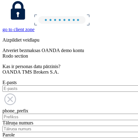
go to client zone
Aizpildiet veidlapu
Atveriet bezmaksas OANDA demo kontu
Rodo section
Kas ir personas datu pārzinis?
OANDA TMS Brokers S.A.
E-pasts
phone_prefix
Tālruņa numurs
Parole