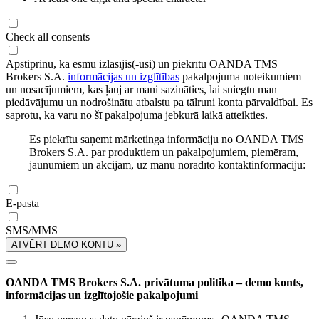
Check all consents
Apstiprinu, ka esmu izlasījis(-usi) un piekrītu OANDA TMS
Brokers S.A.
informācijas un izglītības
pakalpojuma noteikumiem
un nosacījumiem, kas ļauj ar mani sazināties, lai sniegtu man
piedāvājumu un nodrošinātu atbalstu pa tālruni konta pārvaldībai. Es
saprotu, ka varu no šī pakalpojuma jebkurā laikā atteikties.
Es piekrītu saņemt mārketinga informāciju no OANDA TMS
Brokers S.A. par produktiem un pakalpojumiem, piemēram,
jaunumiem un akcijām, uz manu norādīto kontaktinformāciju:
E-pasta
SMS/MMS
ATVĒRT DEMO KONTU »
OANDA TMS Brokers S.A. privātuma politika – demo konts,
informācijas un izglītojošie pakalpojumi