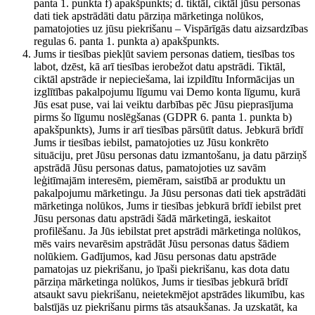
panta 1. punkta f) apakšpunkts; d. tiktāl, ciktāl jūsu personas
dati tiek apstrādāti datu pārziņa mārketinga nolūkos,
pamatojoties uz jūsu piekrišanu – Vispārīgās datu aizsardzības
regulas 6. panta 1. punkta a) apakšpunkts.
Jums ir tiesības piekļūt saviem personas datiem, tiesības tos
labot, dzēst, kā arī tiesības ierobežot datu apstrādi. Tiktāl,
ciktāl apstrāde ir nepieciešama, lai izpildītu Informācijas un
izglītības pakalpojumu līgumu vai Demo konta līgumu, kurā
Jūs esat puse, vai lai veiktu darbības pēc Jūsu pieprasījuma
pirms šo līgumu noslēgšanas (GDPR 6. panta 1. punkta b)
apakšpunkts), Jums ir arī tiesības pārsūtīt datus. Jebkurā brīdī
Jums ir tiesības iebilst, pamatojoties uz Jūsu konkrēto
situāciju, pret Jūsu personas datu izmantošanu, ja datu pārziņš
apstrādā Jūsu personas datus, pamatojoties uz savām
leģitīmajām interesēm, piemēram, saistībā ar produktu un
pakalpojumu mārketingu. Ja Jūsu personas dati tiek apstrādāti
mārketinga nolūkos, Jums ir tiesības jebkurā brīdī iebilst pret
Jūsu personas datu apstrādi šādā mārketingā, ieskaitot
profilēšanu. Ja Jūs iebilstat pret apstrādi mārketinga nolūkos,
mēs vairs nevarēsim apstrādāt Jūsu personas datus šādiem
nolūkiem. Gadījumos, kad Jūsu personas datu apstrāde
pamatojas uz piekrišanu, jo īpaši piekrišanu, kas dota datu
pārziņa mārketinga nolūkos, Jums ir tiesības jebkurā brīdī
atsaukt savu piekrišanu, neietekmējot apstrādes likumību, kas
balstījās uz piekrišanu pirms tās atsaukšanas. Ja uzskatāt, ka