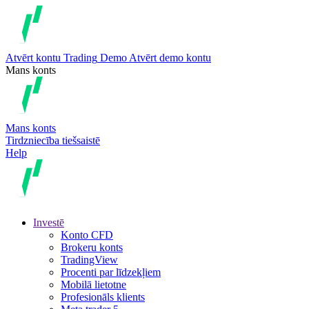
Atvērt kontu
Trading
Demo
Atvērt demo kontu
Mans konts
Mans konts
Tirdzniecība tiešsaistē
Help
Investē
Konto CFD
Brokeru konts
TradingView
Procenti par līdzekļiem
Mobilā lietotne
Profesionāls klients