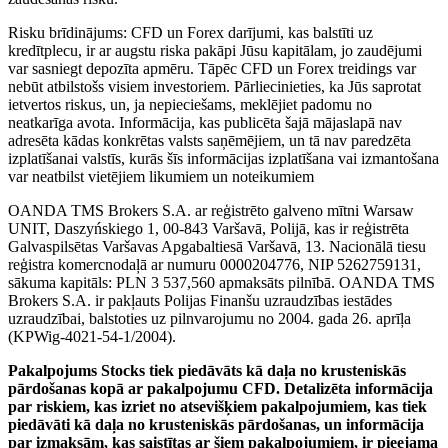
Risku brīdinājums: CFD un Forex darījumi, kas balstīti uz
kredītplecu, ir ar augstu riska pakāpi Jūsu kapitālam, jo zaudējumi
var sasniegt depozīta apmēru. Tāpēc CFD un Forex treidings var
nebūt atbilstošs visiem investoriem. Pārliecinieties, ka Jūs saprotat
ietvertos riskus, un, ja nepieciešams, meklējiet padomu no
neatkarīga avota. Informācija, kas publicēta šajā mājaslapā nav
adresēta kādas konkrētas valsts saņēmējiem, un tā nav paredzēta
izplatīšanai valstīs, kurās šīs informācijas izplatīšana vai izmantošana
var neatbilst vietējiem likumiem un noteikumiem
OANDA TMS Brokers S.A. ar reģistrēto galveno mītni Warsaw
UNIT, Daszyńskiego 1, 00-843 Varšavā, Polijā, kas ir reģistrēta
Galvaspilsētas Varšavas Apgabaltiesā Varšavā, 13. Nacionālā tiesu
reģistra komercnodaļā ar numuru 0000204776, NIP 5262759131,
sākuma kapitāls: PLN 3 537,560 apmaksāts pilnībā. OANDA TMS
Brokers S.A. ir pakļauts Polijas Finanšu uzraudzības iestādes
uzraudzībai, balstoties uz pilnvarojumu no 2004. gada 26. aprīļa
(KPWig-4021-54-1/2004).
Pakalpojums Stocks tiek piedāvāts kā daļa no krusteniskās
pārdošanas kopā ar pakalpojumu CFD. Detalizēta informācija
par riskiem, kas izriet no atsevišķiem pakalpojumiem, kas tiek
piedāvāti kā daļa no krusteniskās pārdošanas, un informācija
par izmaksām, kas saistītas ar šiem pakalpojumiem, ir pieejama