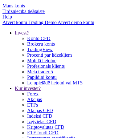
Mans konts
Tirdzniecība tiešsaistē
Help
Atvērt kontu
Trading
Demo
Atvērt demo kontu
Investē
Konto CFD
Brokeru konts
TradingView
Procenti par līdzekļiem
Mobilā lietotne
Profesionāls klients
Meta trader 5
Papildini kontu
Lejupielādē lietotni vai MT5
Kur investēt?
Forex
Akcijas
ETFs
Akcijas CFD
Indeksi CFD
Izejvielas CFD
Kriptovalūtas CFD
ETF fondi CFD