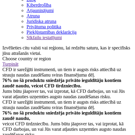
Kiberdrošība
Atjauninājumi
Atruna
Juridiska atruna
Privātuma politika
Piekļūstamības deklarācija
Sīkfailu iestatījumi
Izvēlieties citu valsti vai reģionu, lai redzētu saturu, kas ir specifisks
jūsu atrašanās vietai.
Choose country or region
Turpināt
CFD ir sarežģīti instrumenti, un tiem ir augsts risks attiecībā uz
strauju naudas zaudēšanu sviras finansējuma dēļ.
76% no šā produktu sniedzēja privāto ieguldītāju kontiem
zaudē naudu, veicot CFD tirdzniecību.
Jums būtu jāapsver tas, vai izprotat, kā CFD darbojas, un vai Jūs
varat atļauties uzņemties augsto naudas zaudēšanas risku.
CFD ir sarežģīti instrumenti, un tiem ir augsts risks attiecībā uz
strauju naudas zaudēšanu sviras finansējuma dēļ.
76% no šā produktu sniedzēja privāto ieguldītāju kontiem
zaudē naudu,
veicot CFD tirdzniecību. Jums būtu jāapsver tas, vai izprotat, kā
CFD darbojas, un vai Jūs varat atļauties uzņemties augsto naudas
zaudēšanas risku.