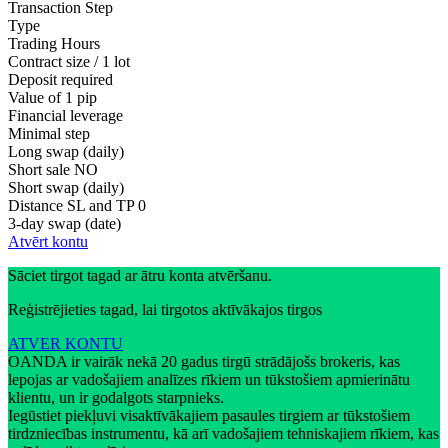
Transaction Step
Type
Trading Hours
Contract size / 1 lot
Deposit required
Value of 1 pip
Financial leverage
Minimal step
Long swap (daily)
Short sale
NO
Short swap (daily)
Distance SL and TP
0
3-day swap (date)
Atvērt kontu
Sāciet tirgot tagad ar ātru konta atvēršanu.
Reģistrējieties tagad, lai tirgotos aktīvākajos tirgos
ATVER KONTU
OANDA ir vairāk nekā 20 gadus tirgū strādājošs brokeris, kas
lepojas ar vadošajiem analīzes rīkiem un tūkstošiem apmierinātu
klientu, un ir godalgots starpnieks.
Iegūstiet piekļuvi visaktīvākajiem pasaules tirgiem ar tūkstošiem
tirdzniecības instrumentu, kā arī vadošajiem tehniskajiem rīkiem, kas