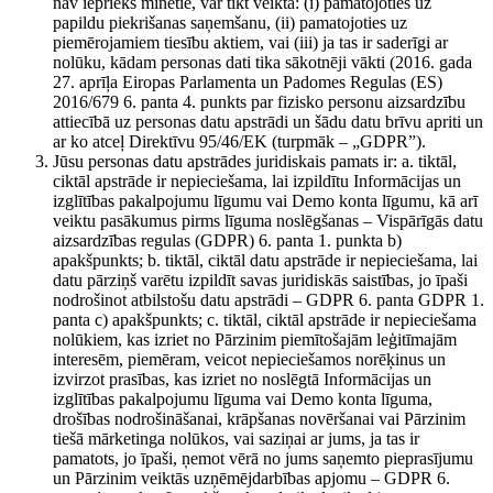
nav iepriekš minētie, var tikt veikta: (i) pamatojoties uz
papildu piekrišanas saņemšanu, (ii) pamatojoties uz
piemērojamiem tiesību aktiem, vai (iii) ja tas ir saderīgi ar
nolūku, kādam personas dati tika sākotnēji vākti (2016. gada
27. aprīļa Eiropas Parlamenta un Padomes Regulas (ES)
2016/679 6. panta 4. punkts par fizisko personu aizsardzību
attiecībā uz personas datu apstrādi un šādu datu brīvu apriti un
ar ko atceļ Direktīvu 95/46/EK (turpmāk – „GDPR”).
Jūsu personas datu apstrādes juridiskais pamats ir: a. tiktāl,
ciktāl apstrāde ir nepieciešama, lai izpildītu Informācijas un
izglītības pakalpojumu līgumu vai Demo konta līgumu, kā arī
veiktu pasākumus pirms līguma noslēgšanas – Vispārīgās datu
aizsardzības regulas (GDPR) 6. panta 1. punkta b)
apakšpunkts; b. tiktāl, ciktāl datu apstrāde ir nepieciešama, lai
datu pārziņš varētu izpildīt savas juridiskās saistības, jo īpaši
nodrošinot atbilstošu datu apstrādi – GDPR 6. panta GDPR 1.
panta c) apakšpunkts; c. tiktāl, ciktāl apstrāde ir nepieciešama
nolūkiem, kas izriet no Pārzinim piemītošajām leģitīmajām
interesēm, piemēram, veicot nepieciešamos norēķinus un
izvirzot prasības, kas izriet no noslēgtā Informācijas un
izglītības pakalpojumu līguma vai Demo konta līguma,
drošības nodrošināšanai, krāpšanas novēršanai vai Pārzinim
tiešā mārketinga nolūkos, vai saziņai ar jums, ja tas ir
pamatots, jo īpaši, ņemot vērā no jums saņemto pieprasījumu
un Pārzinim veiktās uzņēmējdarbības apjomu – GDPR 6.