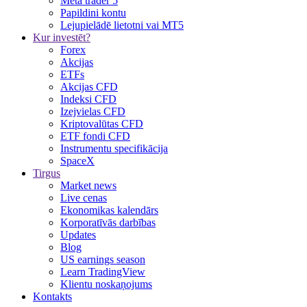
Meta trader 5
Papildini kontu
Lejupielādē lietotni vai MT5
Kur investēt?
Forex
Akcijas
ETFs
Akcijas CFD
Indeksi CFD
Izejvielas CFD
Kriptovalūtas CFD
ETF fondi CFD
Instrumentu specifikācija
SpaceX
Tirgus
Market news
Live cenas
Ekonomikas kalendārs
Korporatīvās darbības
Updates
Blog
US earnings season
Learn TradingView
Klientu noskaņojums
Kontakts