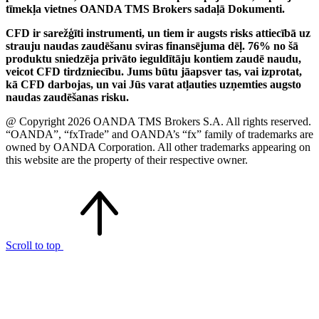
tīmekļa vietnes OANDA TMS Brokers sadaļā Dokumenti.
CFD ir sarežģīti instrumenti, un tiem ir augsts risks attiecībā uz
strauju naudas zaudēšanu sviras finansējuma dēļ. 76% no šā
produktu sniedzēja privāto ieguldītāju kontiem zaudē naudu,
veicot CFD tirdzniecību. Jums būtu jāapsver tas, vai izprotat,
kā CFD darbojas, un vai Jūs varat atļauties uzņemties augsto
naudas zaudēšanas risku.
@ Copyright 2026 OANDA TMS Brokers S.A. All rights reserved.
“OANDA”, “fxTrade” and OANDA’s “fx” family of trademarks are
owned by OANDA Corporation. All other trademarks appearing on
this website are the property of their respective owner.
Scroll to top