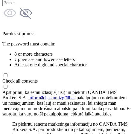
Paroles stiprums:
The password must contain:
8 or more characters
Uppercase and lowercase letters
At least one digit and special character
Check all consents
Apstiprinu, ka esmu izlasījis(-usi) un piekrītu OANDA TMS
Brokers S.A.
informācijas un izglītības
pakalpojuma noteikumiem
un nosacījumiem, kas ļauj ar mani sazināties, lai sniegtu man
piedāvājumu un nodrošinātu atbalstu pa tālruni konta pārvaldībai. Es
saprotu, ka varu no šī pakalpojuma jebkurā laikā atteikties.
Es piekrītu saņemt mārketinga informāciju no OANDA TMS
Brokers S.A. par produktiem un pakalpojumiem, piemēram,