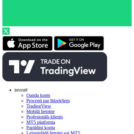
investē
Oanda konts
Procenti par līdzekļiem
TradingView
Mobilā lietotne
Profesionāls klients
MT5 platforma
Papildini kontu
Lejupielādē lietotni vai MT5