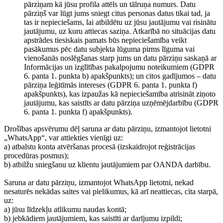
pārziņam kā jūsu profila attēls un tālruņa numurs. Datu
pārziņš var lūgt jums sniegt citus personas datus tikai tad, ja
tas ir nepieciešams, lai atbildētu uz jūsu jautājumu vai risinātu
jautājumu, uz kuru attiecas saziņa. Atkarībā no situācijas datu
apstrādes tiesiskais pamats būs nepieciešamība veikt
pasākumus pēc datu subjekta lūguma pirms līguma vai
vienošanās noslēgšanas starp jums un datu pārziņu saskaņā ar
Informācijas un izglītības pakalpojumu noteikumiem (GDPR
6. panta 1. punkta b) apakšpunkts); un citos gadījumos – datu
pārziņa leģitīmās intereses (GDPR 6. panta 1. punkta f)
apakšpunkts), kas izpaužas kā nepieciešamība atrisināt ziņoto
jautājumu, kas saistīts ar datu pārziņa uzņēmējdarbību (GDPR
6. panta 1. punkta f) apakšpunkts).
Drošības apsvērumu dēļ saruna ar datu pārziņu, izmantojot lietotni
„WhatsApp“, var attiekties vienīgi uz:
a) atbalstu konta atvēršanas procesā (izskaidrojot reģistrācijas
procedūras posmus);
b) atbilžu sniegšanu uz klientu jautājumiem par OANDA darbību.
Saruna ar datu pārziņu, izmantojot WhatsApp lietotni, nekad
nesaturēs nekādas saites vai pielikumus, kā arī neattiecas, cita starpā,
uz:
a) jūsu līdzekļu atlikumu naudas kontā;
b) jebkādiem jautājumiem, kas saistīti ar darījumu izpildi;