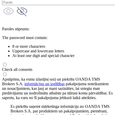
Paroles stiprums:
The password must contain:
8 or more characters
Uppercase and lowercase letters
At least one digit and special character
Check all consents
Apstiprinu, ka esmu izlasījis(-usi) un piekrītu OANDA TMS
Brokers S.A.
informācijas un izglītības
pakalpojuma noteikumiem
un nosacījumiem, kas ļauj ar mani sazināties, lai sniegtu man
piedāvājumu un nodrošinātu atbalstu pa tālruni konta pārvaldībai. Es
saprotu, ka varu no šī pakalpojuma jebkurā laikā atteikties.
Es piekrītu saņemt mārketinga informāciju no OANDA TMS
Brokers S.A. par produktiem un pakalpojumiem, piemēram,