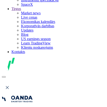
Instrumentu specifikācija
SpaceX
Tirgus
Market news
Live cenas
Ekonomikas kalendārs
Korporatīvās darbības
Updates
Blog
US earnings season
Learn TradingView
Klientu noskaņojums
Kontakts