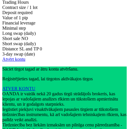
Trading Hours
Contract size / 1 lot
Deposit required
Value of 1 pip
Financial leverage
Minimal step
Long swap (daily)
Short sale
NO
Short swap (daily)
Distance SL and TP
0
3-day swap (date)
Atvērt kontu
Sāciet tirgot tagad ar ātru konta atvēršanu.
Reģistrējieties tagad, lai tirgotos aktīvākajos tirgos
ATVER KONTU
OANDA ir vairāk nekā 20 gadus tirgū strādājošs brokeris, kas
lepojas ar vadošajiem analīzes rīkiem un tūkstošiem apmierinātu
klientu, un ir godalgots starpnieks.
Iegūstiet piekļuvi visaktīvākajiem pasaules tirgiem ar tūkstošiem
tirdzniecības instrumentu, kā arī vadošajiem tehniskajiem rīkiem, kas
palīdz veikt analīzi.
Tirdzniecība bez liekām izmaksām un pilnīga cenu pārredzamība -