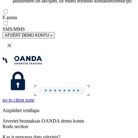
jaunumiem un akcijām, uz manu norādīto kontaktinformāciju:
E-pasta
SMS/MMS
ATVĒRT DEMO KONTU »
go to client zone
Aizpildiet veidlapu
Atveriet bezmaksas OANDA demo kontu
Rodo section
Kas ir personas datu pārzinis?