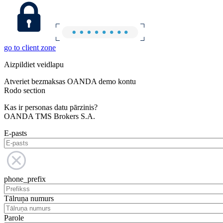
go to client zone
Aizpildiet veidlapu
Atveriet bezmaksas OANDA demo kontu
Rodo section
Kas ir personas datu pārzinis?
OANDA TMS Brokers S.A.
E-pasts
phone_prefix
Tālruņa numurs
Parole