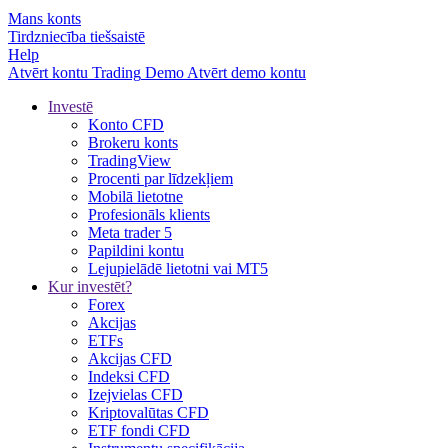
Mans konts
Tirdzniecība tiešsaistē
Help
Atvērt kontu
Trading
Demo
Atvērt demo kontu
Investē
Konto CFD
Brokeru konts
TradingView
Procenti par līdzekļiem
Mobilā lietotne
Profesionāls klients
Meta trader 5
Papildini kontu
Lejupielādē lietotni vai MT5
Kur investēt?
Forex
Akcijas
ETFs
Akcijas CFD
Indeksi CFD
Izejvielas CFD
Kriptovalūtas CFD
ETF fondi CFD