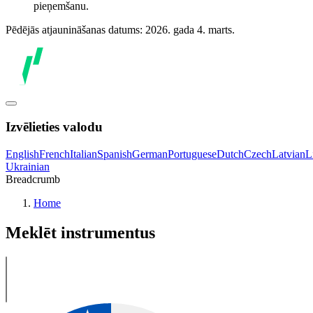
pieņemšanu.
Pēdējās atjaunināšanas datums: 2026. gada 4. marts.
Izvēlieties valodu
English
French
Italian
Spanish
German
Portuguese
Dutch
Czech
Latvian
L
Ukrainian
Breadcrumb
Home
Meklēt instrumentus