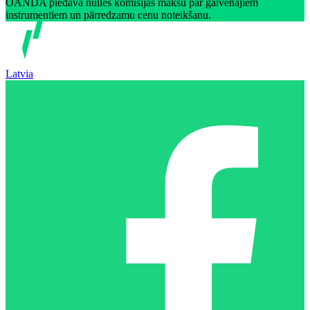
OANDA piedāvā nulles komisijas maksu par galvenajiem
instrumentiem un pārredzamu cenu noteikšanu.
Latvia