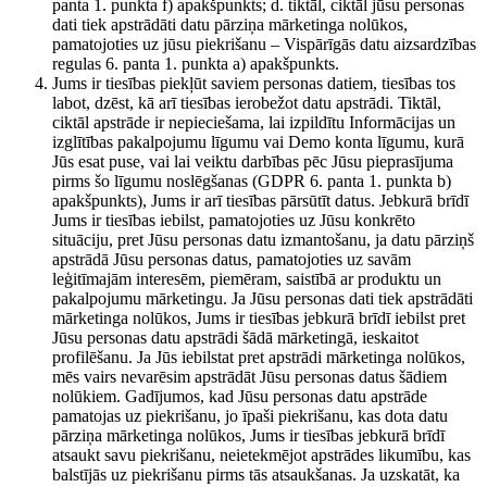
panta 1. punkta f) apakšpunkts; d. tiktāl, ciktāl jūsu personas
dati tiek apstrādāti datu pārziņa mārketinga nolūkos,
pamatojoties uz jūsu piekrišanu – Vispārīgās datu aizsardzības
regulas 6. panta 1. punkta a) apakšpunkts.
Jums ir tiesības piekļūt saviem personas datiem, tiesības tos
labot, dzēst, kā arī tiesības ierobežot datu apstrādi. Tiktāl,
ciktāl apstrāde ir nepieciešama, lai izpildītu Informācijas un
izglītības pakalpojumu līgumu vai Demo konta līgumu, kurā
Jūs esat puse, vai lai veiktu darbības pēc Jūsu pieprasījuma
pirms šo līgumu noslēgšanas (GDPR 6. panta 1. punkta b)
apakšpunkts), Jums ir arī tiesības pārsūtīt datus. Jebkurā brīdī
Jums ir tiesības iebilst, pamatojoties uz Jūsu konkrēto
situāciju, pret Jūsu personas datu izmantošanu, ja datu pārziņš
apstrādā Jūsu personas datus, pamatojoties uz savām
leģitīmajām interesēm, piemēram, saistībā ar produktu un
pakalpojumu mārketingu. Ja Jūsu personas dati tiek apstrādāti
mārketinga nolūkos, Jums ir tiesības jebkurā brīdī iebilst pret
Jūsu personas datu apstrādi šādā mārketingā, ieskaitot
profilēšanu. Ja Jūs iebilstat pret apstrādi mārketinga nolūkos,
mēs vairs nevarēsim apstrādāt Jūsu personas datus šādiem
nolūkiem. Gadījumos, kad Jūsu personas datu apstrāde
pamatojas uz piekrišanu, jo īpaši piekrišanu, kas dota datu
pārziņa mārketinga nolūkos, Jums ir tiesības jebkurā brīdī
atsaukt savu piekrišanu, neietekmējot apstrādes likumību, kas
balstījās uz piekrišanu pirms tās atsaukšanas. Ja uzskatāt, ka