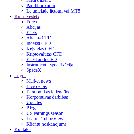
Meta trader 5
Papildini kontu
Lejupielādē lietotni vai MT5
Kur investēt?
Forex
Akcijas
ETFs
Akcijas CFD
Indeksi CFD
Izejvielas CFD
Kriptovalūtas CFD
ETF fondi CFD
Instrumentu specifikācija
SpaceX
Tirgus
Market news
Live cenas
Ekonomikas kalendārs
Korporatīvās darbības
Updates
Blog
US earnings season
Learn TradingView
Klientu noskaņojums
Kontakts