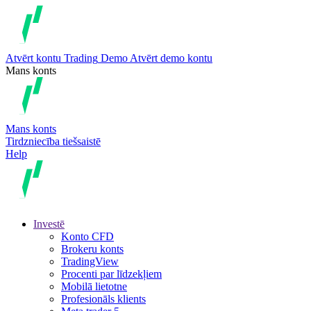
Atvērt kontu
Trading
Demo
Atvērt demo kontu
Mans konts
Mans konts
Tirdzniecība tiešsaistē
Help
Investē
Konto CFD
Brokeru konts
TradingView
Procenti par līdzekļiem
Mobilā lietotne
Profesionāls klients