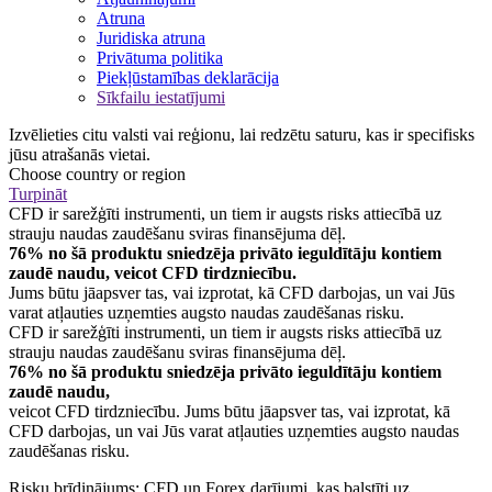
Atruna
Juridiska atruna
Privātuma politika
Piekļūstamības deklarācija
Sīkfailu iestatījumi
Izvēlieties citu valsti vai reģionu, lai redzētu saturu, kas ir specifisks
jūsu atrašanās vietai.
Choose country or region
Turpināt
CFD ir sarežģīti instrumenti, un tiem ir augsts risks attiecībā uz
strauju naudas zaudēšanu sviras finansējuma dēļ.
76% no šā produktu sniedzēja privāto ieguldītāju kontiem
zaudē naudu, veicot CFD tirdzniecību.
Jums būtu jāapsver tas, vai izprotat, kā CFD darbojas, un vai Jūs
varat atļauties uzņemties augsto naudas zaudēšanas risku.
CFD ir sarežģīti instrumenti, un tiem ir augsts risks attiecībā uz
strauju naudas zaudēšanu sviras finansējuma dēļ.
76% no šā produktu sniedzēja privāto ieguldītāju kontiem
zaudē naudu,
veicot CFD tirdzniecību. Jums būtu jāapsver tas, vai izprotat, kā
CFD darbojas, un vai Jūs varat atļauties uzņemties augsto naudas
zaudēšanas risku.
Risku brīdinājums: CFD un Forex darījumi, kas balstīti uz