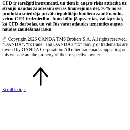
CFD ir sarežģīti instrumenti, un tiem ir augsts risks attiecībā uz
strauju naudas zaudēšanu sviras finansējuma dēļ. 76% no šā
produktu sniedzēja privāto ieguldītāju kontiem zaudē naudu,
veicot CFD tirdzniecību. Jums būtu jāapsver tas, vai izprotat,
kā CFD darbojas, un vai Jūs varat atļauties uzņemties augsto
naudas zaudēšanas risku.
@ Copyright 2026 OANDA TMS Brokers S.A. All rights reserved.
“OANDA”, “fxTrade” and OANDA’s “fx” family of trademarks are
owned by OANDA Corporation. All other trademarks appearing on
this website are the property of their respective owner.
Scroll to top