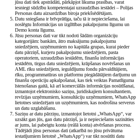
jūsu dati tiek apstrādāti, pārkāpjot likuma prasības, varat
iesniegt sūdzību kompetentajai uzraudzības iestādei – Polijas
Personas datu aizsardzības biroja priekšsēdētājam.
Datu sniegšana ir brīvprātīga, taču tā ir nepieciešama, lai
noslēgtu Informācijas un izglītības pakalpojumu līgumu un
Demo konta līgumu.
Jūsu personas dati var tikt nodoti šādām organizāciju
kategorijām: bankām, ātro maksājumu pakalpojumu
sniedzējiem, uzņēmumiem no kapitāla grupas, kurai pieder
datu pārziņš, kurjeru pakalpojumu sniedzējiem, pasta
operatoriem, uzraudzības iestādēm, finanšu informācijas
iestādēm, tirgus datu sniedzējiem, krāpšanas novēršanas un
AML rīku sniedzējiem, ieguldījumu fondu pārvaldītājiem,
rīku, programmatūras un platformu piegādātājiem darījumu un
finanšu operāciju apkalpošanai, kas tiek veiktas Pamatlīguma
īstenošanas gaitā, kā arī komerciālās informācijas nosūtīšanai,
izmantojot elektronisko saziņu, juridiskajiem konsultantiem,
revīzijas uzņēmumiem, konsultāciju uzņēmumiem, WhatsApp
lietotnes sniedzējam un uzņēmumiem, kas nodrošina serverus
un datu uzglabāšanu.
Saziņu ar datu pārziņu, izmantojot lietotni „WhatsApp“, var
uzsākt gan jūs, gan datu pārziņš, ja ir nepieciešams sazināties
ar jums, lai pabeigtu konta (reālā konta) atvēršanas procesu.
Tādējādi jūsu personas dati (atkarībā no jūsu privātuma
iestatījumiem lietotnē „WhatsApp“) var tikt nosūtīti datu