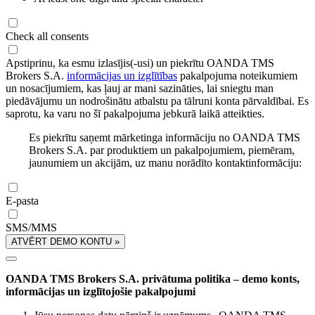
Check all consents
Apstiprinu, ka esmu izlasījis(-usi) un piekrītu OANDA TMS
Brokers S.A.
informācijas un izglītības
pakalpojuma noteikumiem
un nosacījumiem, kas ļauj ar mani sazināties, lai sniegtu man
piedāvājumu un nodrošinātu atbalstu pa tālruni konta pārvaldībai. Es
saprotu, ka varu no šī pakalpojuma jebkurā laikā atteikties.
Es piekrītu saņemt mārketinga informāciju no OANDA TMS
Brokers S.A. par produktiem un pakalpojumiem, piemēram,
jaunumiem un akcijām, uz manu norādīto kontaktinformāciju:
E-pasta
SMS/MMS
ATVĒRT DEMO KONTU »
OANDA TMS Brokers S.A. privātuma politika – demo konts,
informācijas un izglītojošie pakalpojumi