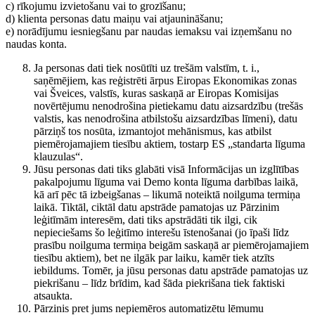
c) rīkojumu izvietošanu vai to grozīšanu;
d) klienta personas datu maiņu vai atjaunināšanu;
e) norādījumu iesniegšanu par naudas iemaksu vai izņemšanu no
naudas konta.
Ja personas dati tiek nosūtīti uz trešām valstīm, t. i.,
saņēmējiem, kas reģistrēti ārpus Eiropas Ekonomikas zonas
vai Šveices, valstīs, kuras saskaņā ar Eiropas Komisijas
novērtējumu nenodrošina pietiekamu datu aizsardzību (trešās
valstis, kas nenodrošina atbilstošu aizsardzības līmeni), datu
pārziņš tos nosūta, izmantojot mehānismus, kas atbilst
piemērojamajiem tiesību aktiem, tostarp ES „standarta līguma
klauzulas“.
Jūsu personas dati tiks glabāti visā Informācijas un izglītības
pakalpojumu līguma vai Demo konta līguma darbības laikā,
kā arī pēc tā izbeigšanas – likumā noteiktā noilguma termiņa
laikā. Tiktāl, ciktāl datu apstrāde pamatojas uz Pārzinim
leģitīmām interesēm, dati tiks apstrādāti tik ilgi, cik
nepieciešams šo leģitīmo interešu īstenošanai (jo īpaši līdz
prasību noilguma termiņa beigām saskaņā ar piemērojamajiem
tiesību aktiem), bet ne ilgāk par laiku, kamēr tiek atzīts
iebildums. Tomēr, ja jūsu personas datu apstrāde pamatojas uz
piekrišanu – līdz brīdim, kad šāda piekrišana tiek faktiski
atsaukta.
Pārzinis pret jums nepiemēros automatizētu lēmumu