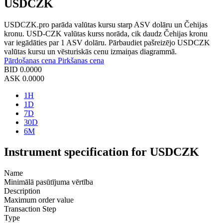
USDCZK
USDCZK.pro parāda valūtas kursu starp ASV dolāru un Čehijas
kronu. USD-CZK valūtas kurss norāda, cik daudz Čehijas kronu
var iegādāties par 1 ASV dolāru. Pārbaudiet pašreizējo USDCZK
valūtas kursu un vēsturiskās cenu izmaiņas diagrammā.
Pārdošanas cena
Pirkšanas cena
BID
0.0000
ASK
0.0000
1H
1D
7D
30D
6M
Instrument specification for USDCZK
Name
Minimālā pasūtījuma vērtība
Description
Maximum order value
Transaction Step
Type