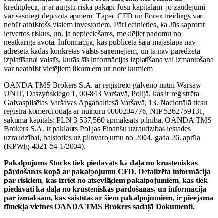
kredītplecu, ir ar augstu riska pakāpi Jūsu kapitālam, jo zaudējumi
var sasniegt depozīta apmēru. Tāpēc CFD un Forex treidings var
nebūt atbilstošs visiem investoriem. Pārliecinieties, ka Jūs saprotat
ietvertos riskus, un, ja nepieciešams, meklējiet padomu no
neatkarīga avota. Informācija, kas publicēta šajā mājaslapā nav
adresēta kādas konkrētas valsts saņēmējiem, un tā nav paredzēta
izplatīšanai valstīs, kurās šīs informācijas izplatīšana vai izmantošana
var neatbilst vietējiem likumiem un noteikumiem
OANDA TMS Brokers S.A. ar reģistrēto galveno mītni Warsaw
UNIT, Daszyńskiego 1, 00-843 Varšavā, Polijā, kas ir reģistrēta
Galvaspilsētas Varšavas Apgabaltiesā Varšavā, 13. Nacionālā tiesu
reģistra komercnodaļā ar numuru 0000204776, NIP 5262759131,
sākuma kapitāls: PLN 3 537,560 apmaksāts pilnībā. OANDA TMS
Brokers S.A. ir pakļauts Polijas Finanšu uzraudzības iestādes
uzraudzībai, balstoties uz pilnvarojumu no 2004. gada 26. aprīļa
(KPWig-4021-54-1/2004).
Pakalpojums Stocks tiek piedāvāts kā daļa no krusteniskās
pārdošanas kopā ar pakalpojumu CFD. Detalizēta informācija
par riskiem, kas izriet no atsevišķiem pakalpojumiem, kas tiek
piedāvāti kā daļa no krusteniskās pārdošanas, un informācija
par izmaksām, kas saistītas ar šiem pakalpojumiem, ir pieejama
tīmekļa vietnes OANDA TMS Brokers sadaļā Dokumenti.