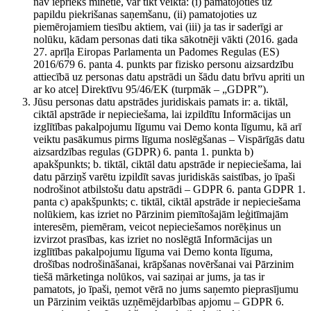
nav iepriekš minētie, var tikt veikta: (i) pamatojoties uz
papildu piekrišanas saņemšanu, (ii) pamatojoties uz
piemērojamiem tiesību aktiem, vai (iii) ja tas ir saderīgi ar
nolūku, kādam personas dati tika sākotnēji vākti (2016. gada
27. aprīļa Eiropas Parlamenta un Padomes Regulas (ES)
2016/679 6. panta 4. punkts par fizisko personu aizsardzību
attiecībā uz personas datu apstrādi un šādu datu brīvu apriti un
ar ko atceļ Direktīvu 95/46/EK (turpmāk – „GDPR”).
Jūsu personas datu apstrādes juridiskais pamats ir: a. tiktāl,
ciktāl apstrāde ir nepieciešama, lai izpildītu Informācijas un
izglītības pakalpojumu līgumu vai Demo konta līgumu, kā arī
veiktu pasākumus pirms līguma noslēgšanas – Vispārīgās datu
aizsardzības regulas (GDPR) 6. panta 1. punkta b)
apakšpunkts; b. tiktāl, ciktāl datu apstrāde ir nepieciešama, lai
datu pārziņš varētu izpildīt savas juridiskās saistības, jo īpaši
nodrošinot atbilstošu datu apstrādi – GDPR 6. panta GDPR 1.
panta c) apakšpunkts; c. tiktāl, ciktāl apstrāde ir nepieciešama
nolūkiem, kas izriet no Pārzinim piemītošajām leģitīmajām
interesēm, piemēram, veicot nepieciešamos norēķinus un
izvirzot prasības, kas izriet no noslēgtā Informācijas un
izglītības pakalpojumu līguma vai Demo konta līguma,
drošības nodrošināšanai, krāpšanas novēršanai vai Pārzinim
tiešā mārketinga nolūkos, vai saziņai ar jums, ja tas ir
pamatots, jo īpaši, ņemot vērā no jums saņemto pieprasījumu
un Pārzinim veiktās uzņēmējdarbības apjomu – GDPR 6.