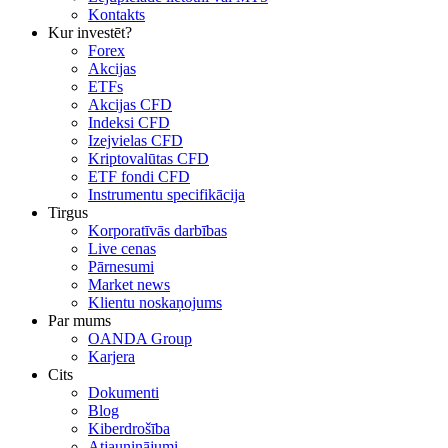
Kontakts
Kur investēt?
Forex
Akcijas
ETFs
Akcijas CFD
Indeksi CFD
Izejvielas CFD
Kriptovalūtas CFD
ETF fondi CFD
Instrumentu specifikācija
Tirgus
Korporatīvās darbības
Live cenas
Pārnesumi
Market news
Klientu noskaņojums
Par mums
OANDA Group
Karjera
Cits
Dokumenti
Blog
Kiberdrošība
Atjauninājumi