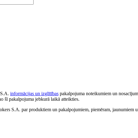
 S.A.
informācijas un izglītības
pakalpojuma noteikumiem un nosacījumiem
no šī pakalpojuma jebkurā laikā atteikties.
ers S.A. par produktiem un pakalpojumiem, piemēram, jaunumiem un 