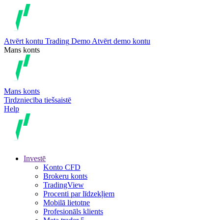
Atvērt kontu
Trading
Demo
Atvērt demo kontu
Mans konts
Mans konts
Tirdzniecība tiešsaistē
Help
Investē
Konto CFD
Brokeru konts
TradingView
Procenti par līdzekļiem
Mobilā lietotne
Profesionāls klients