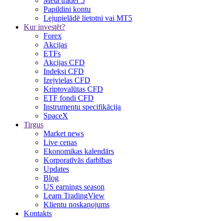
Meta trader 5
Papildini kontu
Lejupielādē lietotni vai MT5
Kur investēt?
Forex
Akcijas
ETFs
Akcijas CFD
Indeksi CFD
Izejvielas CFD
Kriptovalūtas CFD
ETF fondi CFD
Instrumentu specifikācija
SpaceX
Tirgus
Market news
Live cenas
Ekonomikas kalendārs
Korporatīvās darbības
Updates
Blog
US earnings season
Learn TradingView
Klientu noskaņojums
Kontakts