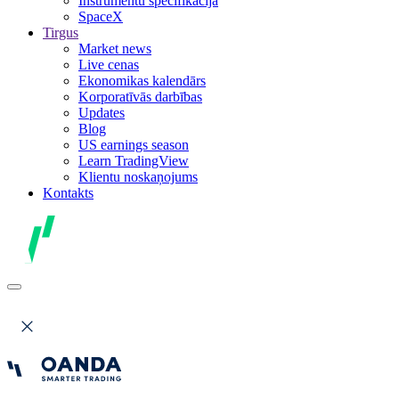
Instrumentu specifikācija
SpaceX
Tirgus
Market news
Live cenas
Ekonomikas kalendārs
Korporatīvās darbības
Updates
Blog
US earnings season
Learn TradingView
Klientu noskaņojums
Kontakts