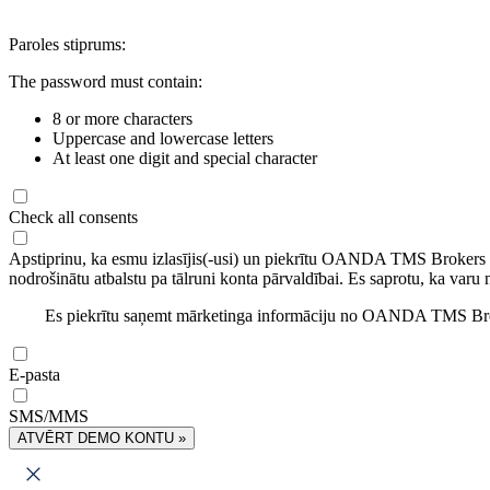
Paroles stiprums:
The password must contain:
8 or more characters
Uppercase and lowercase letters
At least one digit and special character
Check all consents
Apstiprinu, ka esmu izlasījis(-usi) un piekrītu OANDA TMS Brokers
nodrošinātu atbalstu pa tālruni konta pārvaldībai. Es saprotu, ka varu 
Es piekrītu saņemt mārketinga informāciju no OANDA TMS Brok
E-pasta
SMS/MMS
ATVĒRT DEMO KONTU »