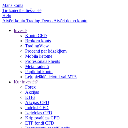
Mans konts
Tirdzniecība tiešsaistē
Help
Atvērt kontu
Trading
Demo
Atvērt demo kontu
Investē
Konto CFD
Brokeru konts
TradingView
Procenti par līdzekļiem
Mobilā lietotne
Profesionāls klients
Meta trader 5
Papildini kontu
Lejupielādē lietotni vai MT5
Kur investēt?
Forex
Akcijas
ETFs
Akcijas CFD
Indeksi CFD
Izejvielas CFD
Kriptovalūtas CFD
ETF fondi CFD