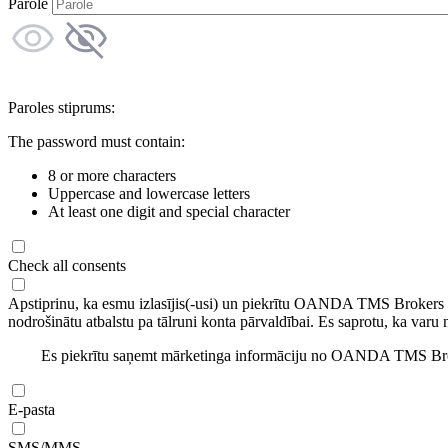
Parole
Paroles stiprums:
The password must contain:
8 or more characters
Uppercase and lowercase letters
At least one digit and special character
Check all consents
Apstiprinu, ka esmu izlasījis(-usi) un piekrītu OANDA TMS Brokers
nodrošinātu atbalstu pa tālruni konta pārvaldībai. Es saprotu, ka varu 
Es piekrītu saņemt mārketinga informāciju no OANDA TMS Brok
E-pasta
SMS/MMS