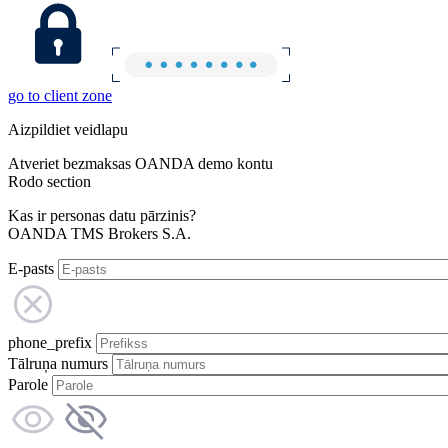
go to client zone
Aizpildiet veidlapu
Atveriet bezmaksas OANDA demo kontu
Rodo section
Kas ir personas datu pārzinis?
OANDA TMS Brokers S.A.
E-pasts
phone_prefix
Tālruņa numurs
Parole