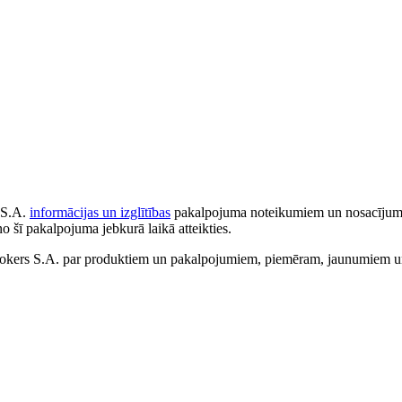
 S.A.
informācijas un izglītības
pakalpojuma noteikumiem un nosacījumiem
no šī pakalpojuma jebkurā laikā atteikties.
ers S.A. par produktiem un pakalpojumiem, piemēram, jaunumiem un 