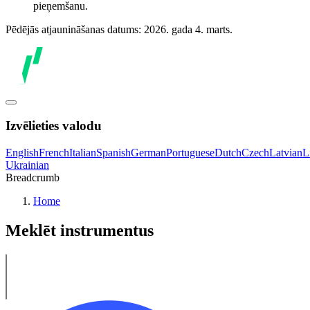
pieņemšanu.
Pēdējās atjaunināšanas datums: 2026. gada 4. marts.
Izvēlieties valodu
English
French
Italian
Spanish
German
Portuguese
Dutch
Czech
Latvian
L
Ukrainian
Breadcrumb
Home
Meklēt instrumentus