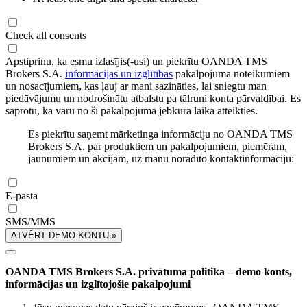
Check all consents
Apstiprinu, ka esmu izlasījis(-usi) un piekrītu OANDA TMS
Brokers S.A.
informācijas un izglītības
pakalpojuma noteikumiem
un nosacījumiem, kas ļauj ar mani sazināties, lai sniegtu man
piedāvājumu un nodrošinātu atbalstu pa tālruni konta pārvaldībai. Es
saprotu, ka varu no šī pakalpojuma jebkurā laikā atteikties.
Es piekrītu saņemt mārketinga informāciju no OANDA TMS
Brokers S.A. par produktiem un pakalpojumiem, piemēram,
jaunumiem un akcijām, uz manu norādīto kontaktinformāciju:
E-pasta
SMS/MMS
ATVĒRT DEMO KONTU »
OANDA TMS Brokers S.A. privātuma politika – demo konts,
informācijas un izglītojošie pakalpojumi