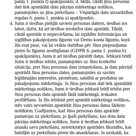
panta 1. punkta f) apakšpunkts; d. tiktāl, ciktāl jūsu personas
dati tiek apstrādāti datu pārziņa mārketinga nolūkos,
pamatojoties uz jūsu piekrišanu – Vispārīgās datu aizsardzības
regulas 6. panta 1. punkta a) apakšpunkts.
Jums ir tiesības piekļūt saviem personas datiem, tiesības tos
labot, dzēst, kā arī tiesības ierobežot datu apstrādi. Tiktāl,
ciktāl apstrāde ir nepieciešama, lai izpildītu Informācijas un
izglītības pakalpojumu līgumu vai Demo konta līgumu, kurā
Jūs esat puse, vai lai veiktu darbības pēc Jūsu pieprasījuma
pirms šo līgumu noslēgšanas (GDPR 6. panta 1. punkta b)
apakšpunkts), Jums ir arī tiesības pārsūtīt datus. Jebkurā brīdī
Jums ir tiesības iebilst, pamatojoties uz Jūsu konkrēto
situāciju, pret Jūsu personas datu izmantošanu, ja datu pārziņš
apstrādā Jūsu personas datus, pamatojoties uz savām
leģitīmajām interesēm, piemēram, saistībā ar produktu un
pakalpojumu mārketingu. Ja Jūsu personas dati tiek apstrādāti
mārketinga nolūkos, Jums ir tiesības jebkurā brīdī iebilst pret
Jūsu personas datu apstrādi šādā mārketingā, ieskaitot
profilēšanu. Ja Jūs iebilstat pret apstrādi mārketinga nolūkos,
mēs vairs nevarēsim apstrādāt Jūsu personas datus šādiem
nolūkiem. Gadījumos, kad Jūsu personas datu apstrāde
pamatojas uz piekrišanu, jo īpaši piekrišanu, kas dota datu
pārziņa mārketinga nolūkos, Jums ir tiesības jebkurā brīdī
atsaukt savu piekrišanu, neietekmējot apstrādes likumību, kas
balstījās uz piekrišanu pirms tās atsaukšanas. Ja uzskatāt, ka