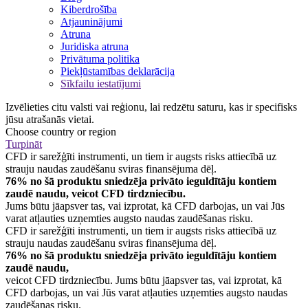
Kiberdrošība
Atjauninājumi
Atruna
Juridiska atruna
Privātuma politika
Piekļūstamības deklarācija
Sīkfailu iestatījumi
Izvēlieties citu valsti vai reģionu, lai redzētu saturu, kas ir specifisks
jūsu atrašanās vietai.
Choose country or region
Turpināt
CFD ir sarežģīti instrumenti, un tiem ir augsts risks attiecībā uz
strauju naudas zaudēšanu sviras finansējuma dēļ.
76% no šā produktu sniedzēja privāto ieguldītāju kontiem
zaudē naudu, veicot CFD tirdzniecību.
Jums būtu jāapsver tas, vai izprotat, kā CFD darbojas, un vai Jūs
varat atļauties uzņemties augsto naudas zaudēšanas risku.
CFD ir sarežģīti instrumenti, un tiem ir augsts risks attiecībā uz
strauju naudas zaudēšanu sviras finansējuma dēļ.
76% no šā produktu sniedzēja privāto ieguldītāju kontiem
zaudē naudu,
veicot CFD tirdzniecību. Jums būtu jāapsver tas, vai izprotat, kā
CFD darbojas, un vai Jūs varat atļauties uzņemties augsto naudas
zaudēšanas risku.