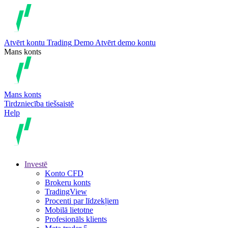
Atvērt kontu
Trading
Demo
Atvērt demo kontu
Mans konts
Mans konts
Tirdzniecība tiešsaistē
Help
Investē
Konto CFD
Brokeru konts
TradingView
Procenti par līdzekļiem
Mobilā lietotne
Profesionāls klients