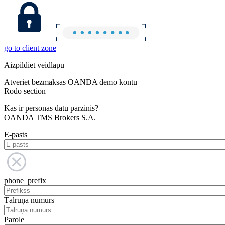
go to client zone
Aizpildiet veidlapu
Atveriet bezmaksas OANDA demo kontu
Rodo section
Kas ir personas datu pārzinis?
OANDA TMS Brokers S.A.
E-pasts
phone_prefix
Tālruņa numurs
Parole