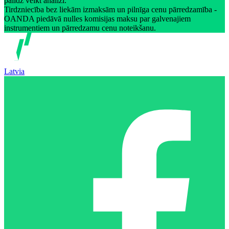
palīdz veikt analīzi.
Tirdzniecība bez liekām izmaksām un pilnīga cenu pārredzamība -
OANDA piedāvā nulles komisijas maksu par galvenajiem
instrumentiem un pārredzamu cenu noteikšanu.
Latvia