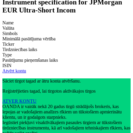
Instrument specification for JPMorgan
EUR Ultra-Short Incom
Name
Valūta
Simbols
Minimālā pasūtījuma vērtība
Ticker
Tirdzniecības laiks
Type
Pasūtījumu pieņemšanas laiks
ISIN
Atvērt kontu
Sāciet tirgot tagad ar ātru konta atvēršanu.
Reģistrējieties tagad, lai tirgotos aktīvākajos tirgos
ATVER KONTU
OANDA ir vairāk nekā 20 gadus tirgū strādājošs brokeris, kas
lepojas ar vadošajiem analīzes rīkiem un tūkstošiem apmierinātu
klientu, un ir godalgots starpnieks.
Iegūstiet piekļuvi visaktīvākajiem pasaules tirgiem ar tūkstošiem
tirdzniecības instrumentu, kā arī vadošajiem tehniskajiem rīkiem, kas