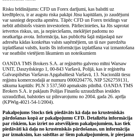
Risku brīdinājums: CFD un Forex darījumi, kas balstīti uz
kredītplecu, ir ar augstu riska pakāpi Jūsu kapitālam, jo zaudējumi
var sasniegt depozīta apmēru. Tāpēc CFD un Forex treidings var
nebūt atbilstošs visiem investoriem. Pārliecinieties, ka Jūs saprotat
ietvertos riskus, un, ja nepieciešams, meklējiet padomu no
neatkarīga avota. Informācija, kas publicēta šajā mājaslapā nav
adresēta kādas konkrētas valsts saņēmējiem, un tā nav paredzēta
izplatīšanai valstīs, kurās šīs informācijas izplatīšana vai izmantošana
var neatbilst vietējiem likumiem un noteikumiem
OANDA TMS Brokers S.A. ar reģistrēto galveno mītni Warsaw
UNIT, Daszyńskiego 1, 00-843 Varšavā, Polijā, kas ir reģistrēta
Galvaspilsētas Varšavas Apgabaltiesā Varšavā, 13. Nacionālā tiesu
reģistra komercnodaļā ar numuru 0000204776, NIP 5262759131,
sākuma kapitāls: PLN 3 537,560 apmaksāts pilnībā. OANDA TMS
Brokers S.A. ir pakļauts Polijas Finanšu uzraudzības iestādes
uzraudzībai, balstoties uz pilnvarojumu no 2004. gada 26. aprīļa
(KPWig-4021-54-1/2004).
Pakalpojums Stocks tiek piedāvāts kā daļa no krusteniskās
pārdošanas kopā ar pakalpojumu CFD. Detalizēta informācija
par riskiem, kas izriet no atsevišķiem pakalpojumiem, kas tiek
piedāvāti kā daļa no krusteniskās pārdošanas, un informācija
par izmaksām, kas saistītas ar šiem pakalpojumiem, ir pieejama