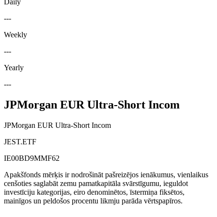
Daily
---
Weekly
---
Yearly
---
JPMorgan EUR Ultra-Short Incom
JPMorgan EUR Ultra-Short Incom
JEST.ETF
IE00BD9MMF62
Apakšfonds mērķis ir nodrošināt pašreizējos ienākumus, vienlaikus
cenšoties saglabāt zemu pamatkapitāla svārstīgumu, ieguldot
investīciju kategorijas, eiro denominētos, īstermiņa fiksētos,
mainīgos un peldošos procentu likmju parāda vērtspapīros.