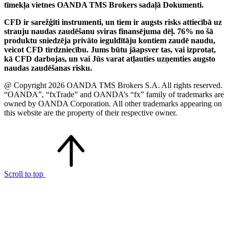
tīmekļa vietnes OANDA TMS Brokers sadaļā Dokumenti.
CFD ir sarežģīti instrumenti, un tiem ir augsts risks attiecībā uz
strauju naudas zaudēšanu sviras finansējuma dēļ. 76% no šā
produktu sniedzēja privāto ieguldītāju kontiem zaudē naudu,
veicot CFD tirdzniecību. Jums būtu jāapsver tas, vai izprotat,
kā CFD darbojas, un vai Jūs varat atļauties uzņemties augsto
naudas zaudēšanas risku.
@ Copyright 2026 OANDA TMS Brokers S.A. All rights reserved.
“OANDA”, “fxTrade” and OANDA’s “fx” family of trademarks are
owned by OANDA Corporation. All other trademarks appearing on
this website are the property of their respective owner.
Scroll to top