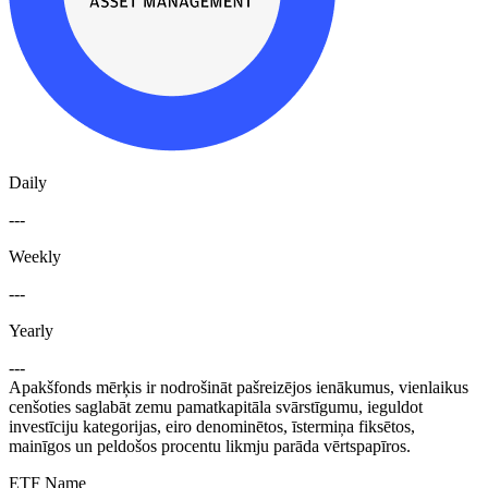
Daily
---
Weekly
---
Yearly
---
Apakšfonds mērķis ir nodrošināt pašreizējos ienākumus, vienlaikus
cenšoties saglabāt zemu pamatkapitāla svārstīgumu, ieguldot
investīciju kategorijas, eiro denominētos, īstermiņa fiksētos,
mainīgos un peldošos procentu likmju parāda vērtspapīros.
ETF Name