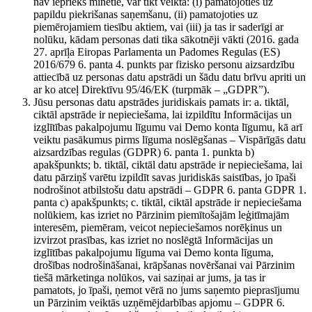
nav iepriekš minētie, var tikt veikta: (i) pamatojoties uz
papildu piekrišanas saņemšanu, (ii) pamatojoties uz
piemērojamiem tiesību aktiem, vai (iii) ja tas ir saderīgi ar
nolūku, kādam personas dati tika sākotnēji vākti (2016. gada
27. aprīļa Eiropas Parlamenta un Padomes Regulas (ES)
2016/679 6. panta 4. punkts par fizisko personu aizsardzību
attiecībā uz personas datu apstrādi un šādu datu brīvu apriti un
ar ko atceļ Direktīvu 95/46/EK (turpmāk – „GDPR”).
Jūsu personas datu apstrādes juridiskais pamats ir: a. tiktāl,
ciktāl apstrāde ir nepieciešama, lai izpildītu Informācijas un
izglītības pakalpojumu līgumu vai Demo konta līgumu, kā arī
veiktu pasākumus pirms līguma noslēgšanas – Vispārīgās datu
aizsardzības regulas (GDPR) 6. panta 1. punkta b)
apakšpunkts; b. tiktāl, ciktāl datu apstrāde ir nepieciešama, lai
datu pārziņš varētu izpildīt savas juridiskās saistības, jo īpaši
nodrošinot atbilstošu datu apstrādi – GDPR 6. panta GDPR 1.
panta c) apakšpunkts; c. tiktāl, ciktāl apstrāde ir nepieciešama
nolūkiem, kas izriet no Pārzinim piemītošajām leģitīmajām
interesēm, piemēram, veicot nepieciešamos norēķinus un
izvirzot prasības, kas izriet no noslēgtā Informācijas un
izglītības pakalpojumu līguma vai Demo konta līguma,
drošības nodrošināšanai, krāpšanas novēršanai vai Pārzinim
tiešā mārketinga nolūkos, vai saziņai ar jums, ja tas ir
pamatots, jo īpaši, ņemot vērā no jums saņemto pieprasījumu
un Pārzinim veiktās uzņēmējdarbības apjomu – GDPR 6.