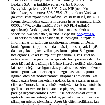
Jūsu personas datu pārziņš ir uzņēmums „OANDA TMS
Brokers S.A.” ar juridisko adresi Varšavā, Rondo
Daszyńskiego iela 1, 00-843 Varšava, NIP (nodokļu
identifikācijas numurs): 526-275-91-31, par kuru Varšavas
galvaspilsētas rajona tiesa Varšavā, Valsts tiesu reģistra XIII
Komerclietu nodaļa uztur reģistrācijas lietas ar numuru KRS:
0000204776, akciju kapitāls 3 537 560 PLN (pilnībā
apmaksāts). Ar datu pārziņa iecelto datu aizsardzības
speciālistu var sazināties, rakstot uz e-pastu:
odo@tms.pl
.
Jūsu personas dati tiks apstrādāti, lai noslēgtu un izpildītu
Informācijas un izglītības pakalpojumu līgumu un Demo
konta līgumu starp jums un datu pārziņu, tostarp arī, lai pēc
datu subjekta lūguma veiktu pasākumus pirms šo līgumu
noslēgšanas, kā arī lai izpildītu pienākumus, kas izriet no
noteikumiem par piekrišanas apstrādi. Jūsu personas dati tiks
apstrādāti arī datu pārziņa leģitīmo interešu nolūkā, piemēram,
lai īstenotu leģitīmas līgumiskas prasības, kas izriet no demo
konta līguma vai informācijas un izglītības pakalpojumu
līguma, drošības nodrošināšanai, krāpšanas novēršanai vai
datu pārziņa tiešā mārketinga nolūkā, kā arī saziņai ar jums
citos gadījumos, kas nav minēti iepriekš, ja tas ir pamatots, jo
īpaši, ņemot vērā no jums saņemto pieprasījumu un datu
pārziņa uzņēmējdarbības jomu. Jūsu personas dati var tikt
apstrādāti arī mārketinga nolūkos, pamatojoties uz jūsu datu
pārziņam sniegto piekrišanu. Apstrāde citiem nolūkiem, kas