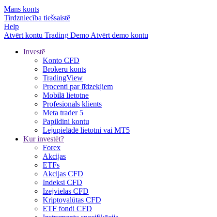
Mans konts
Tirdzniecība tiešsaistē
Help
Atvērt kontu
Trading
Demo
Atvērt demo kontu
Investē
Konto CFD
Brokeru konts
TradingView
Procenti par līdzekļiem
Mobilā lietotne
Profesionāls klients
Meta trader 5
Papildini kontu
Lejupielādē lietotni vai MT5
Kur investēt?
Forex
Akcijas
ETFs
Akcijas CFD
Indeksi CFD
Izejvielas CFD
Kriptovalūtas CFD
ETF fondi CFD