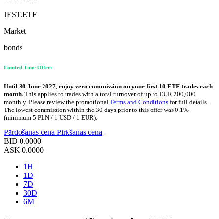
JEST.ETF
Market
bonds
Limited-Time Offer:
Until 30 June 2027, enjoy zero commission on your first 10 ETF trades each
month.
This applies to trades with a total turnover of up to EUR 200,000
monthly. Please review the promotional
Terms and Conditions
for full details.
The lowest commission within the 30 days prior to this offer was 0.1%
(minimum 5 PLN / 1 USD / 1 EUR).
Pārdošanas cena
Pirkšanas cena
BID
0.0000
ASK
0.0000
1H
1D
7D
30D
6M