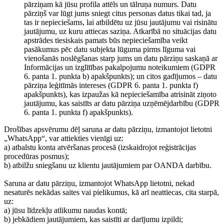
pārziņam kā jūsu profila attēls un tālruņa numurs. Datu
pārziņš var lūgt jums sniegt citus personas datus tikai tad, ja
tas ir nepieciešams, lai atbildētu uz jūsu jautājumu vai risinātu
jautājumu, uz kuru attiecas saziņa. Atkarībā no situācijas datu
apstrādes tiesiskais pamats būs nepieciešamība veikt
pasākumus pēc datu subjekta lūguma pirms līguma vai
vienošanās noslēgšanas starp jums un datu pārziņu saskaņā ar
Informācijas un izglītības pakalpojumu noteikumiem (GDPR
6. panta 1. punkta b) apakšpunkts); un citos gadījumos – datu
pārziņa leģitīmās intereses (GDPR 6. panta 1. punkta f)
apakšpunkts), kas izpaužas kā nepieciešamība atrisināt ziņoto
jautājumu, kas saistīts ar datu pārziņa uzņēmējdarbību (GDPR
6. panta 1. punkta f) apakšpunkts).
Drošības apsvērumu dēļ saruna ar datu pārziņu, izmantojot lietotni
„WhatsApp“, var attiekties vienīgi uz:
a) atbalstu konta atvēršanas procesā (izskaidrojot reģistrācijas
procedūras posmus);
b) atbilžu sniegšanu uz klientu jautājumiem par OANDA darbību.
Saruna ar datu pārziņu, izmantojot WhatsApp lietotni, nekad
nesaturēs nekādas saites vai pielikumus, kā arī neattiecas, cita starpā,
uz:
a) jūsu līdzekļu atlikumu naudas kontā;
b) jebkādiem jautājumiem, kas saistīti ar darījumu izpildi;