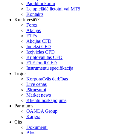
Papildini kontu
Lejupielādē lietotni vai MT5
Kontakts
Kur investēt?
Forex
Akcijas
ETFs
Akcijas CFD
Indeksi CFD
Izejvielas CFD
Kriptovalūtas CFD
ETF fondi CFD
Instrumentu specifikācija
Tirgus
Korporatīvās darbības
Live cenas
Pārnesumi
Market news
Klientu noskaņojums
Par mums
OANDA Group
Karjera
Cits
Dokumenti
Blog