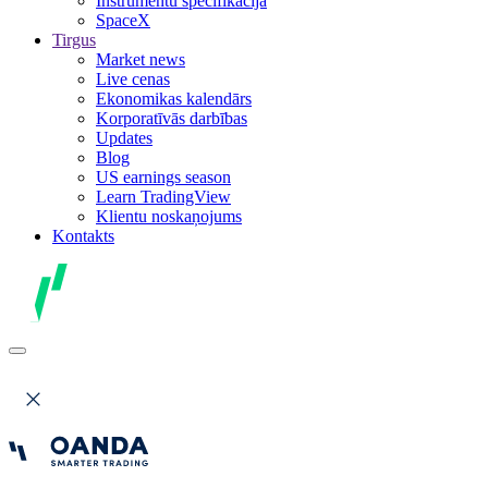
Instrumentu specifikācija
SpaceX
Tirgus
Market news
Live cenas
Ekonomikas kalendārs
Korporatīvās darbības
Updates
Blog
US earnings season
Learn TradingView
Klientu noskaņojums
Kontakts