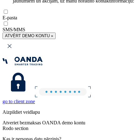
jaunumiem un akcijām, uz manu norādīto kontaktinformāciju:
E-pasta
SMS/MMS
ATVĒRT DEMO KONTU »
go to client zone
Aizpildiet veidlapu
Atveriet bezmaksas OANDA demo kontu
Rodo section
Kas ir personas datu pārzinis?