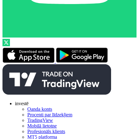
investē
Oanda konts
Procenti par līdzekļiem
TradingView
Mobilā lietotne
Profesionāls klients
MT5 platforma