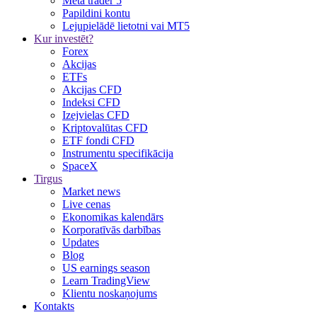
Meta trader 5
Papildini kontu
Lejupielādē lietotni vai MT5
Kur investēt?
Forex
Akcijas
ETFs
Akcijas CFD
Indeksi CFD
Izejvielas CFD
Kriptovalūtas CFD
ETF fondi CFD
Instrumentu specifikācija
SpaceX
Tirgus
Market news
Live cenas
Ekonomikas kalendārs
Korporatīvās darbības
Updates
Blog
US earnings season
Learn TradingView
Klientu noskaņojums
Kontakts