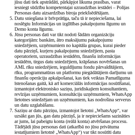
jūsu dati tiek apstrādāti, pārkāpjot likuma prasības, varat
iesniegt sūdzību kompetentajai uzraudzības iestādei – Polijas
Personas datu aizsardzības biroja priekšsēdētājam.
Datu sniegšana ir brīvprātīga, taču tā ir nepieciešama, lai
noslēgtu Informācijas un izglītības pakalpojumu līgumu un
Demo konta līgumu.
Jūsu personas dati var tikt nodoti šādām organizāciju
kategorijām: bankām, ātro maksājumu pakalpojumu
sniedzējiem, uzņēmumiem no kapitāla grupas, kurai pieder
datu pārziņš, kurjeru pakalpojumu sniedzējiem, pasta
operatoriem, uzraudzības iestādēm, finanšu informācijas
iestādēm, tirgus datu sniedzējiem, krāpšanas novēršanas un
AML rīku sniedzējiem, ieguldījumu fondu pārvaldītājiem,
rīku, programmatūras un platformu piegādātājiem darījumu un
finanšu operāciju apkalpošanai, kas tiek veiktas Pamatlīguma
īstenošanas gaitā, kā arī komerciālās informācijas nosūtīšanai,
izmantojot elektronisko saziņu, juridiskajiem konsultantiem,
revīzijas uzņēmumiem, konsultāciju uzņēmumiem, WhatsApp
lietotnes sniedzējam un uzņēmumiem, kas nodrošina serverus
un datu uzglabāšanu.
Saziņu ar datu pārziņu, izmantojot lietotni „WhatsApp“, var
uzsākt gan jūs, gan datu pārziņš, ja ir nepieciešams sazināties
ar jums, lai pabeigtu konta (reālā konta) atvēršanas procesu.
Tādējādi jūsu personas dati (atkarībā no jūsu privātuma
iestatījumiem lietotnē „WhatsApp“) var tikt nosūtīti datu