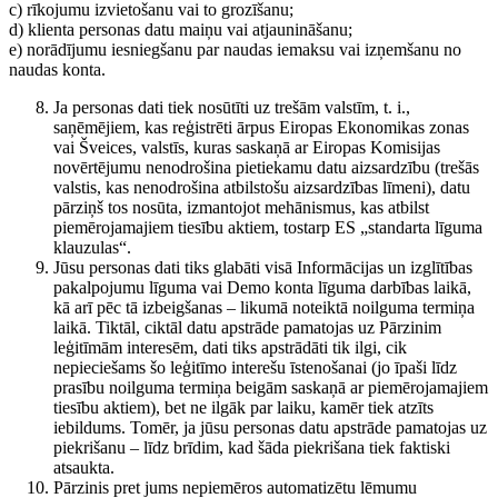
c) rīkojumu izvietošanu vai to grozīšanu;
d) klienta personas datu maiņu vai atjaunināšanu;
e) norādījumu iesniegšanu par naudas iemaksu vai izņemšanu no
naudas konta.
Ja personas dati tiek nosūtīti uz trešām valstīm, t. i.,
saņēmējiem, kas reģistrēti ārpus Eiropas Ekonomikas zonas
vai Šveices, valstīs, kuras saskaņā ar Eiropas Komisijas
novērtējumu nenodrošina pietiekamu datu aizsardzību (trešās
valstis, kas nenodrošina atbilstošu aizsardzības līmeni), datu
pārziņš tos nosūta, izmantojot mehānismus, kas atbilst
piemērojamajiem tiesību aktiem, tostarp ES „standarta līguma
klauzulas“.
Jūsu personas dati tiks glabāti visā Informācijas un izglītības
pakalpojumu līguma vai Demo konta līguma darbības laikā,
kā arī pēc tā izbeigšanas – likumā noteiktā noilguma termiņa
laikā. Tiktāl, ciktāl datu apstrāde pamatojas uz Pārzinim
leģitīmām interesēm, dati tiks apstrādāti tik ilgi, cik
nepieciešams šo leģitīmo interešu īstenošanai (jo īpaši līdz
prasību noilguma termiņa beigām saskaņā ar piemērojamajiem
tiesību aktiem), bet ne ilgāk par laiku, kamēr tiek atzīts
iebildums. Tomēr, ja jūsu personas datu apstrāde pamatojas uz
piekrišanu – līdz brīdim, kad šāda piekrišana tiek faktiski
atsaukta.
Pārzinis pret jums nepiemēros automatizētu lēmumu