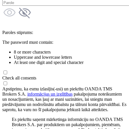
Paroles stiprums:
The password must contain:
8 or more characters
Uppercase and lowercase letters
At least one digit and special character
Check all consents
Apstiprinu, ka esmu izlasījis(-usi) un piekrītu OANDA TMS
Brokers S.A.
informācijas un izglītības
pakalpojuma noteikumiem
un nosacījumiem, kas ļauj ar mani sazināties, lai sniegtu man
piedāvājumu un nodrošinātu atbalstu pa tālruni konta pārvaldībai. Es
saprotu, ka varu no šī pakalpojuma jebkurā laikā atteikties.
Es piekrītu saņemt mārketinga informāciju no OANDA TMS
Brokers S.A. par produktiem un pakalpojumiem, piemēram,