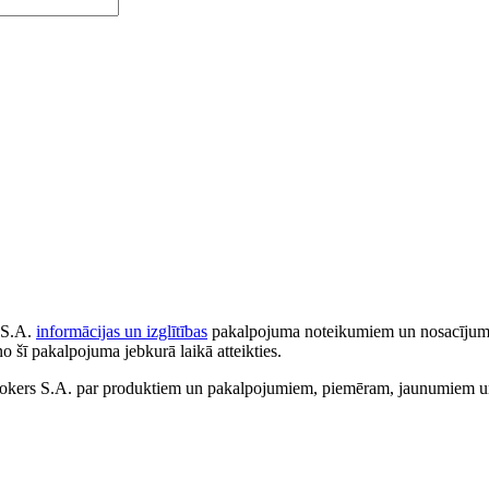
 S.A.
informācijas un izglītības
pakalpojuma noteikumiem un nosacījumiem
no šī pakalpojuma jebkurā laikā atteikties.
ers S.A. par produktiem un pakalpojumiem, piemēram, jaunumiem un 