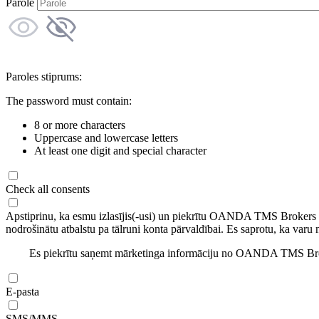
Parole
Paroles stiprums:
The password must contain:
8 or more characters
Uppercase and lowercase letters
At least one digit and special character
Check all consents
Apstiprinu, ka esmu izlasījis(-usi) un piekrītu OANDA TMS Brokers
nodrošinātu atbalstu pa tālruni konta pārvaldībai. Es saprotu, ka varu 
Es piekrītu saņemt mārketinga informāciju no OANDA TMS Brok
E-pasta
SMS/MMS