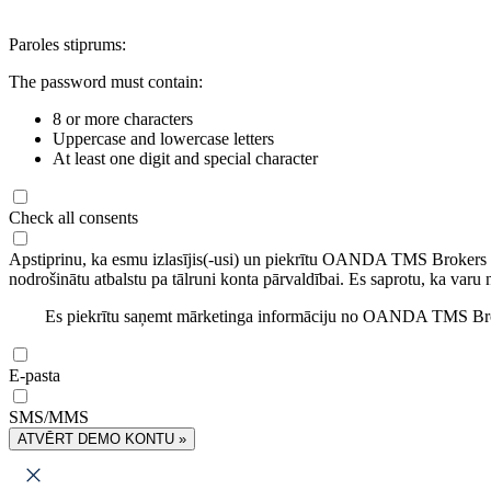
Paroles stiprums:
The password must contain:
8 or more characters
Uppercase and lowercase letters
At least one digit and special character
Check all consents
Apstiprinu, ka esmu izlasījis(-usi) un piekrītu OANDA TMS Brokers
nodrošinātu atbalstu pa tālruni konta pārvaldībai. Es saprotu, ka varu 
Es piekrītu saņemt mārketinga informāciju no OANDA TMS Brok
E-pasta
SMS/MMS
ATVĒRT DEMO KONTU »