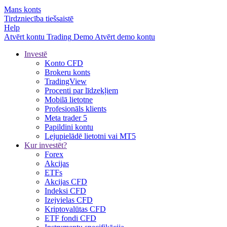
Mans konts
Tirdzniecība tiešsaistē
Help
Atvērt kontu
Trading
Demo
Atvērt demo kontu
Investē
Konto CFD
Brokeru konts
TradingView
Procenti par līdzekļiem
Mobilā lietotne
Profesionāls klients
Meta trader 5
Papildini kontu
Lejupielādē lietotni vai MT5
Kur investēt?
Forex
Akcijas
ETFs
Akcijas CFD
Indeksi CFD
Izejvielas CFD
Kriptovalūtas CFD
ETF fondi CFD