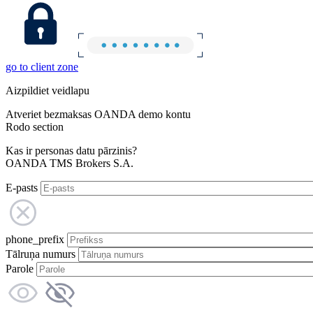
go to client zone
Aizpildiet veidlapu
Atveriet bezmaksas OANDA demo kontu
Rodo section
Kas ir personas datu pārzinis?
OANDA TMS Brokers S.A.
E-pasts
phone_prefix
Tālruņa numurs
Parole