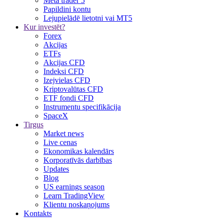
Meta trader 5
Papildini kontu
Lejupielādē lietotni vai MT5
Kur investēt?
Forex
Akcijas
ETFs
Akcijas CFD
Indeksi CFD
Izejvielas CFD
Kriptovalūtas CFD
ETF fondi CFD
Instrumentu specifikācija
SpaceX
Tirgus
Market news
Live cenas
Ekonomikas kalendārs
Korporatīvās darbības
Updates
Blog
US earnings season
Learn TradingView
Klientu noskaņojums
Kontakts