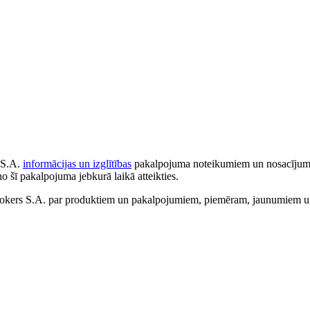
 S.A.
informācijas un izglītības
pakalpojuma noteikumiem un nosacījumiem
no šī pakalpojuma jebkurā laikā atteikties.
ers S.A. par produktiem un pakalpojumiem, piemēram, jaunumiem un 