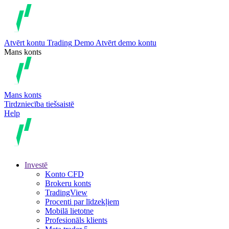
Atvērt kontu
Trading
Demo
Atvērt demo kontu
Mans konts
Mans konts
Tirdzniecība tiešsaistē
Help
Investē
Konto CFD
Brokeru konts
TradingView
Procenti par līdzekļiem
Mobilā lietotne
Profesionāls klients