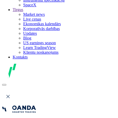
Instrumentu specifikācija
SpaceX
Tirgus
Market news
Live cenas
Ekonomikas kalendārs
Korporatīvās darbības
Updates
Blog
US earnings season
Learn TradingView
Klientu noskaņojums
Kontakts