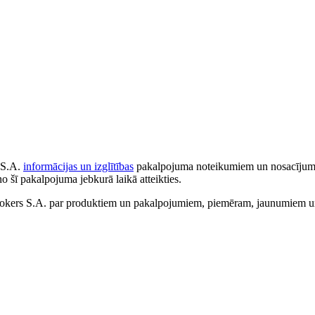
 S.A.
informācijas un izglītības
pakalpojuma noteikumiem un nosacījumiem
no šī pakalpojuma jebkurā laikā atteikties.
ers S.A. par produktiem un pakalpojumiem, piemēram, jaunumiem un 