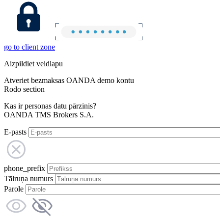
go to client zone
Aizpildiet veidlapu
Atveriet bezmaksas OANDA demo kontu
Rodo section
Kas ir personas datu pārzinis?
OANDA TMS Brokers S.A.
E-pasts
phone_prefix
Tālruņa numurs
Parole