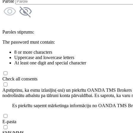
Parole
Paroles stiprums:
The password must contain:
8 or more characters
Uppercase and lowercase letters
At least one digit and special character
Check all consents
Apstiprinu, ka esmu izlasījis(-usi) un piekrītu OANDA TMS Brokers
nodrošinātu atbalstu pa tālruni konta pārvaldībai. Es saprotu, ka varu 
Es piekrītu saņemt mārketinga informāciju no OANDA TMS Brok
E-pasta
SMS/MMS