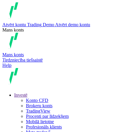
Atvērt kontu
Trading
Demo
Atvērt demo kontu
Mans konts
Mans konts
Tirdzniecība tiešsaistē
Help
Investē
Konto CFD
Brokeru konts
TradingView
Procenti par līdzekļiem
Mobilā lietotne
Profesionāls klients