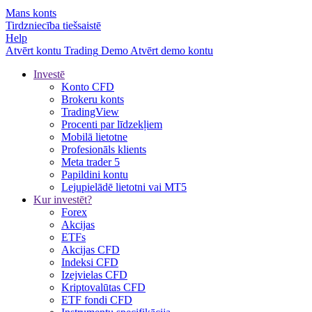
Mans konts
Tirdzniecība tiešsaistē
Help
Atvērt kontu
Trading
Demo
Atvērt demo kontu
Investē
Konto CFD
Brokeru konts
TradingView
Procenti par līdzekļiem
Mobilā lietotne
Profesionāls klients
Meta trader 5
Papildini kontu
Lejupielādē lietotni vai MT5
Kur investēt?
Forex
Akcijas
ETFs
Akcijas CFD
Indeksi CFD
Izejvielas CFD
Kriptovalūtas CFD
ETF fondi CFD