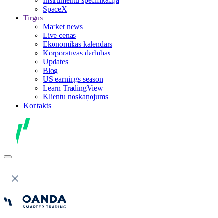
Instrumentu specifikācija
SpaceX
Tirgus
Market news
Live cenas
Ekonomikas kalendārs
Korporatīvās darbības
Updates
Blog
US earnings season
Learn TradingView
Klientu noskaņojums
Kontakts