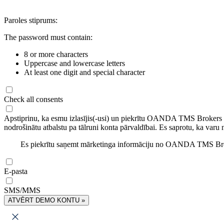
Paroles stiprums:
The password must contain:
8 or more characters
Uppercase and lowercase letters
At least one digit and special character
Check all consents
Apstiprinu, ka esmu izlasījis(-usi) un piekrītu OANDA TMS Brokers
nodrošinātu atbalstu pa tālruni konta pārvaldībai. Es saprotu, ka varu 
Es piekrītu saņemt mārketinga informāciju no OANDA TMS Brok
E-pasta
SMS/MMS
ATVĒRT DEMO KONTU »