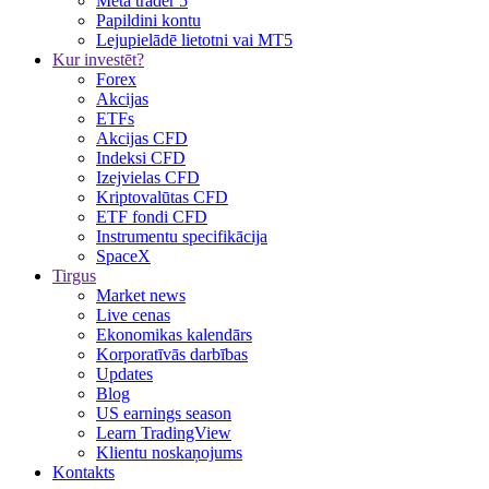
Meta trader 5
Papildini kontu
Lejupielādē lietotni vai MT5
Kur investēt?
Forex
Akcijas
ETFs
Akcijas CFD
Indeksi CFD
Izejvielas CFD
Kriptovalūtas CFD
ETF fondi CFD
Instrumentu specifikācija
SpaceX
Tirgus
Market news
Live cenas
Ekonomikas kalendārs
Korporatīvās darbības
Updates
Blog
US earnings season
Learn TradingView
Klientu noskaņojums
Kontakts