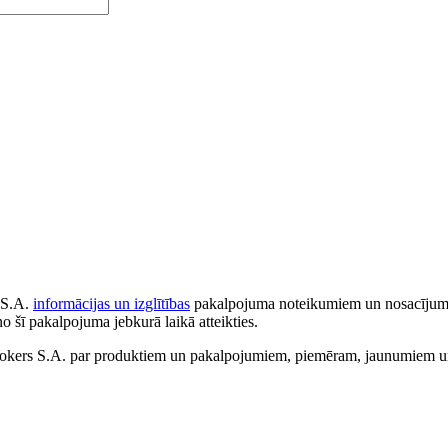
 S.A.
informācijas un izglītības
pakalpojuma noteikumiem un nosacījumiem
no šī pakalpojuma jebkurā laikā atteikties.
ers S.A. par produktiem un pakalpojumiem, piemēram, jaunumiem un 