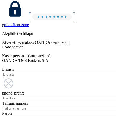
go to client zone
Aizpildiet veidlapu
Atveriet bezmaksas OANDA demo kontu
Rodo section
Kas ir personas datu pārzinis?
OANDA TMS Brokers S.A.
E-pasts
phone_prefix
Tālruņa numurs
Parole