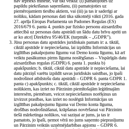
nav iepriekš minētie, var tikt veikta: (i) pamatojoties uz
papildu piekrišanas saņemšanu, (ii) pamatojoties uz
piemērojamiem tiesību aktiem, vai (iii) ja tas ir saderīgi ar
nolūku, kādam personas dati tika sākotnēji vākti (2016. gada
27. aprīļa Eiropas Parlamenta un Padomes Regulas (ES)
2016/679 6. panta 4. punkts par fizisko personu aizsardzību
attiecībā uz personas datu apstrādi un šādu datu brīvu apriti un
ar ko atceļ Direktīvu 95/46/EK (turpmāk – „GDPR”).
Jūsu personas datu apstrādes juridiskais pamats ir: a. tiktāl,
ciktāl apstrāde ir nepieciešama, lai izpildītu Informācijas un
izglītības pakalpojumu līgumu vai Demo konta līgumu, kā arī
veiktu pasākumus pirms līguma noslēgšanas – Vispārīgās datu
aizsardzības regulas (GDPR) 6. panta 1. punkta b)
apakšpunkts; b. tiktāl, ciktāl datu apstrāde ir nepieciešama, lai
datu pārziņš varētu izpildīt savas juridiskās saistības, jo īpaši
nodrošinot atbilstošu datu apstrādi – GDPR 6. panta GDPR 1.
panta c) apakšpunkts; c. tiktāl, ciktāl apstrāde ir nepieciešama
nolūkiem, kas izriet no Pārzinim piemītošajām leģitīmajām
interesēm, piemēram, veicot nepieciešamos norēķinus un
izvirzot prasības, kas izriet no noslēgtā Informācijas un
izglītības pakalpojumu līguma vai Demo konta līguma,
drošības nodrošināšanai, krāpšanas novēršanai vai Pārzinim
tiešā mārketinga nolūkos, vai saziņai ar jums, ja tas ir
pamatots, jo īpaši, ņemot vērā no jums saņemto pieprasījumu
un Pārzinim veiktās uzņēmējdarbības apjomu – GDPR 6.