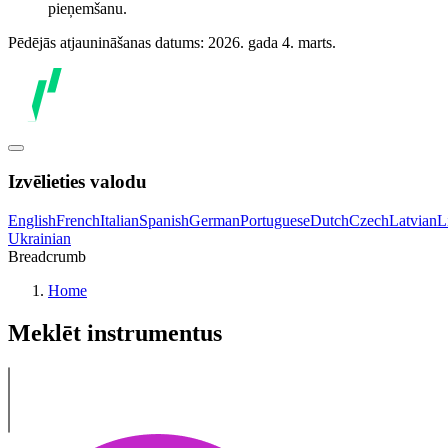
pieņemšanu.
Pēdējās atjaunināšanas datums: 2026. gada 4. marts.
Izvēlieties valodu
English
French
Italian
Spanish
German
Portuguese
Dutch
Czech
Latvian
L
Ukrainian
Breadcrumb
Home
Meklēt instrumentus