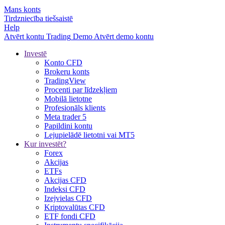
Mans konts
Tirdzniecība tiešsaistē
Help
Atvērt kontu
Trading
Demo
Atvērt demo kontu
Investē
Konto CFD
Brokeru konts
TradingView
Procenti par līdzekļiem
Mobilā lietotne
Profesionāls klients
Meta trader 5
Papildini kontu
Lejupielādē lietotni vai MT5
Kur investēt?
Forex
Akcijas
ETFs
Akcijas CFD
Indeksi CFD
Izejvielas CFD
Kriptovalūtas CFD
ETF fondi CFD