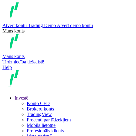
Atvērt kontu
Trading
Demo
Atvērt demo kontu
Mans konts
Mans konts
Tirdzniecība tiešsaistē
Help
Investē
Konto CFD
Brokeru konts
TradingView
Procenti par līdzekļiem
Mobilā lietotne
Profesionāls klients