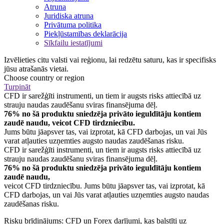
Atruna
Juridiska atruna
Privātuma politika
Piekļūstamības deklarācija
Sīkfailu iestatījumi
Izvēlieties citu valsti vai reģionu, lai redzētu saturu, kas ir specifisks
jūsu atrašanās vietai.
Choose country or region
Turpināt
CFD ir sarežģīti instrumenti, un tiem ir augsts risks attiecībā uz
strauju naudas zaudēšanu sviras finansējuma dēļ.
76% no šā produktu sniedzēja privāto ieguldītāju kontiem
zaudē naudu, veicot CFD tirdzniecību.
Jums būtu jāapsver tas, vai izprotat, kā CFD darbojas, un vai Jūs
varat atļauties uzņemties augsto naudas zaudēšanas risku.
CFD ir sarežģīti instrumenti, un tiem ir augsts risks attiecībā uz
strauju naudas zaudēšanu sviras finansējuma dēļ.
76% no šā produktu sniedzēja privāto ieguldītāju kontiem
zaudē naudu,
veicot CFD tirdzniecību. Jums būtu jāapsver tas, vai izprotat, kā
CFD darbojas, un vai Jūs varat atļauties uzņemties augsto naudas
zaudēšanas risku.
Risku brīdinājums: CFD un Forex darījumi, kas balstīti uz