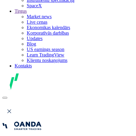
Instrumentu specifikācija
SpaceX
Tirgus
Market news
Live cenas
Ekonomikas kalendārs
Korporatīvās darbības
Updates
Blog
US earnings season
Learn TradingView
Klientu noskaņojums
Kontakts