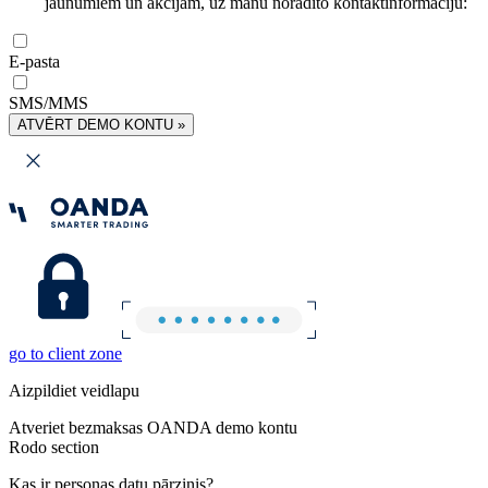
jaunumiem un akcijām, uz manu norādīto kontaktinformāciju:
E-pasta
SMS/MMS
ATVĒRT DEMO KONTU »
go to client zone
Aizpildiet veidlapu
Atveriet bezmaksas OANDA demo kontu
Rodo section
Kas ir personas datu pārzinis?