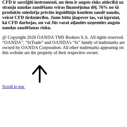
CFD ir sarežģīti instrumenti, un tiem ir augsts risks attiecībā uz
strauju naudas zaudēšanu sviras finansējuma dēļ. 76% no šā
produktu sniedzēja privāto ieguldītāju kontiem zaudē naudu,
veicot CFD tirdzniecību. Jums būtu jāapsver tas, vai izprotat,
kā CFD darbojas, un vai Jūs varat atļauties uzņemties augsto
naudas zaudēšanas risku.
@ Copyright 2026 OANDA TMS Brokers S.A. All rights reserved.
“OANDA”, “fxTrade” and OANDA’s “fx” family of trademarks are
owned by OANDA Corporation. All other trademarks appearing on
this website are the property of their respective owner.
Scroll to top