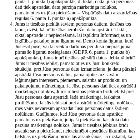
panta 1. punkta f) apakšpunkts; d. tiktāl, ciktāl jūsu personas
dati tiek apstrādāti datu pārziņa mārketinga nolūkos,
pamatojoties uz jūsu piekrišanu – Vispārīgās datu aizsardzības
regulas 6. panta 1. punkta a) apakšpunkts.
Jums ir tiesības piekļūt saviem personas datiem, tiesības tos
labot, dzēst, kā arī tiesības ierobežot datu apstrādi. Tiktāl,
ciktāl apstrāde ir nepieciešama, lai izpildītu Informācijas un
izglītības pakalpojumu līgumu vai Demo konta līgumu, kurā
Jūs esat puse, vai lai veiktu darbības pēc Jūsu pieprasījuma
pirms šo līgumu noslēgšanas (GDPR 6. panta 1. punkta b)
apakšpunkts), Jums ir arī tiesības pārsūtīt datus. Jebkurā brīdī
Jums ir tiesības iebilst, pamatojoties uz Jūsu konkrēto
situāciju, pret Jūsu personas datu izmantošanu, ja datu pārziņš
apstrādā Jūsu personas datus, pamatojoties uz savām
leģitīmajām interesēm, piemēram, saistībā ar produktu un
pakalpojumu mārketingu. Ja Jūsu personas dati tiek apstrādāti
mārketinga nolūkos, Jums ir tiesības jebkurā brīdī iebilst pret
Jūsu personas datu apstrādi šādā mārketingā, ieskaitot
profilēšanu. Ja Jūs iebilstat pret apstrādi mārketinga nolūkos,
mēs vairs nevarēsim apstrādāt Jūsu personas datus šādiem
nolūkiem. Gadījumos, kad Jūsu personas datu apstrāde
pamatojas uz piekrišanu, jo īpaši piekrišanu, kas dota datu
pārziņa mārketinga nolūkos, Jums ir tiesības jebkurā brīdī
atsaukt savu piekrišanu, neietekmējot apstrādes likumību, kas
balstījās uz piekrišanu pirms tās atsaukšanas. Ja uzskatāt, ka