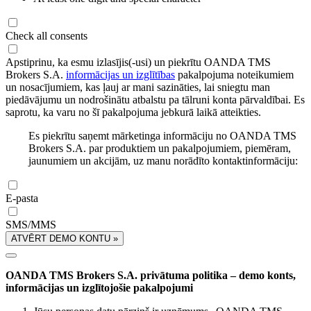
Check all consents
Apstiprinu, ka esmu izlasījis(-usi) un piekrītu OANDA TMS
Brokers S.A.
informācijas un izglītības
pakalpojuma noteikumiem
un nosacījumiem, kas ļauj ar mani sazināties, lai sniegtu man
piedāvājumu un nodrošinātu atbalstu pa tālruni konta pārvaldībai. Es
saprotu, ka varu no šī pakalpojuma jebkurā laikā atteikties.
Es piekrītu saņemt mārketinga informāciju no OANDA TMS
Brokers S.A. par produktiem un pakalpojumiem, piemēram,
jaunumiem un akcijām, uz manu norādīto kontaktinformāciju:
E-pasta
SMS/MMS
ATVĒRT DEMO KONTU »
OANDA TMS Brokers S.A. privātuma politika – demo konts,
informācijas un izglītojošie pakalpojumi