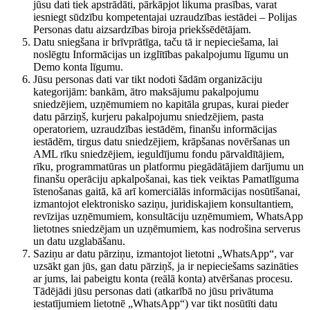
jūsu dati tiek apstrādāti, pārkāpjot likuma prasības, varat
iesniegt sūdzību kompetentajai uzraudzības iestādei – Polijas
Personas datu aizsardzības biroja priekšsēdētājam.
Datu sniegšana ir brīvprātīga, taču tā ir nepieciešama, lai
noslēgtu Informācijas un izglītības pakalpojumu līgumu un
Demo konta līgumu.
Jūsu personas dati var tikt nodoti šādām organizāciju
kategorijām: bankām, ātro maksājumu pakalpojumu
sniedzējiem, uzņēmumiem no kapitāla grupas, kurai pieder
datu pārziņš, kurjeru pakalpojumu sniedzējiem, pasta
operatoriem, uzraudzības iestādēm, finanšu informācijas
iestādēm, tirgus datu sniedzējiem, krāpšanas novēršanas un
AML rīku sniedzējiem, ieguldījumu fondu pārvaldītājiem,
rīku, programmatūras un platformu piegādātājiem darījumu un
finanšu operāciju apkalpošanai, kas tiek veiktas Pamatlīguma
īstenošanas gaitā, kā arī komerciālās informācijas nosūtīšanai,
izmantojot elektronisko saziņu, juridiskajiem konsultantiem,
revīzijas uzņēmumiem, konsultāciju uzņēmumiem, WhatsApp
lietotnes sniedzējam un uzņēmumiem, kas nodrošina serverus
un datu uzglabāšanu.
Saziņu ar datu pārziņu, izmantojot lietotni „WhatsApp“, var
uzsākt gan jūs, gan datu pārziņš, ja ir nepieciešams sazināties
ar jums, lai pabeigtu konta (reālā konta) atvēršanas procesu.
Tādējādi jūsu personas dati (atkarībā no jūsu privātuma
iestatījumiem lietotnē „WhatsApp“) var tikt nosūtīti datu