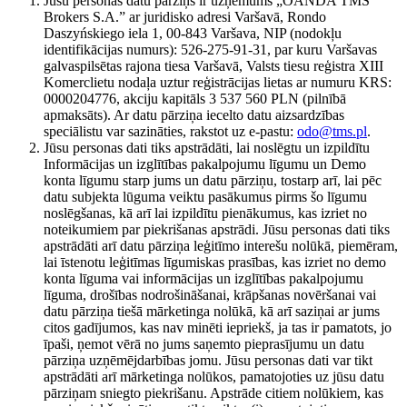
Jūsu personas datu pārziņš ir uzņēmums „OANDA TMS
Brokers S.A.” ar juridisko adresi Varšavā, Rondo
Daszyńskiego iela 1, 00-843 Varšava, NIP (nodokļu
identifikācijas numurs): 526-275-91-31, par kuru Varšavas
galvaspilsētas rajona tiesa Varšavā, Valsts tiesu reģistra XIII
Komerclietu nodaļa uztur reģistrācijas lietas ar numuru KRS:
0000204776, akciju kapitāls 3 537 560 PLN (pilnībā
apmaksāts). Ar datu pārziņa iecelto datu aizsardzības
speciālistu var sazināties, rakstot uz e-pastu:
odo@tms.pl
.
Jūsu personas dati tiks apstrādāti, lai noslēgtu un izpildītu
Informācijas un izglītības pakalpojumu līgumu un Demo
konta līgumu starp jums un datu pārziņu, tostarp arī, lai pēc
datu subjekta lūguma veiktu pasākumus pirms šo līgumu
noslēgšanas, kā arī lai izpildītu pienākumus, kas izriet no
noteikumiem par piekrišanas apstrādi. Jūsu personas dati tiks
apstrādāti arī datu pārziņa leģitīmo interešu nolūkā, piemēram,
lai īstenotu leģitīmas līgumiskas prasības, kas izriet no demo
konta līguma vai informācijas un izglītības pakalpojumu
līguma, drošības nodrošināšanai, krāpšanas novēršanai vai
datu pārziņa tiešā mārketinga nolūkā, kā arī saziņai ar jums
citos gadījumos, kas nav minēti iepriekš, ja tas ir pamatots, jo
īpaši, ņemot vērā no jums saņemto pieprasījumu un datu
pārziņa uzņēmējdarbības jomu. Jūsu personas dati var tikt
apstrādāti arī mārketinga nolūkos, pamatojoties uz jūsu datu
pārziņam sniegto piekrišanu. Apstrāde citiem nolūkiem, kas