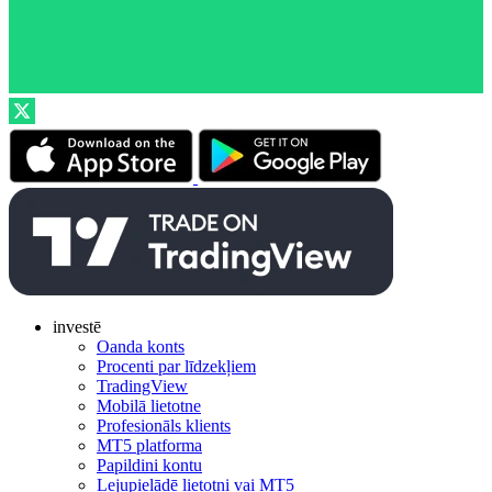
investē
Oanda konts
Procenti par līdzekļiem
TradingView
Mobilā lietotne
Profesionāls klients
MT5 platforma
Papildini kontu
Lejupielādē lietotni vai MT5