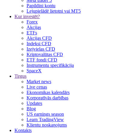
Meta trader 5
Papildini kontu
Lejupielādē lietotni vai MT5
Kur investēt?
Forex
Akcijas
ETFs
Akcijas CFD
Indeksi CFD
Izejvielas CFD
Kriptovalūtas CFD
ETF fondi CFD
Instrumentu specifikācija
SpaceX
Tirgus
Market news
Live cenas
Ekonomikas kalendārs
Korporatīvās darbības
Updates
Blog
US earnings season
Learn TradingView
Klientu noskaņojums
Kontakts