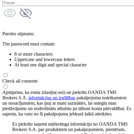
Paroles stiprums:
The password must contain:
8 or more characters
Uppercase and lowercase letters
At least one digit and special character
Check all consents
Apstiprinu, ka esmu izlasījis(-usi) un piekrītu OANDA TMS
Brokers S.A.
informācijas un izglītības
pakalpojuma noteikumiem
un nosacījumiem, kas ļauj ar mani sazināties, lai sniegtu man
piedāvājumu un nodrošinātu atbalstu pa tālruni konta pārvaldībai. Es
saprotu, ka varu no šī pakalpojuma jebkurā laikā atteikties.
Es piekrītu saņemt mārketinga informāciju no OANDA TMS
Brokers S.A. par produktiem un pakalpojumiem, piemēram,