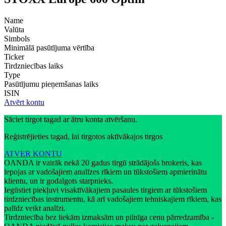
Name
Valūta
Simbols
Minimālā pasūtījuma vērtība
Ticker
Tirdzniecības laiks
Type
Pasūtījumu pieņemšanas laiks
ISIN
Atvērt kontu
Sāciet tirgot tagad ar ātru konta atvēršanu.
Reģistrējieties tagad, lai tirgotos aktīvākajos tirgos
ATVER KONTU
OANDA ir vairāk nekā 20 gadus tirgū strādājošs brokeris, kas
lepojas ar vadošajiem analīzes rīkiem un tūkstošiem apmierinātu
klientu, un ir godalgots starpnieks.
Iegūstiet piekļuvi visaktīvākajiem pasaules tirgiem ar tūkstošiem
tirdzniecības instrumentu, kā arī vadošajiem tehniskajiem rīkiem, kas
palīdz veikt analīzi.
Tirdzniecība bez liekām izmaksām un pilnīga cenu pārredzamība -