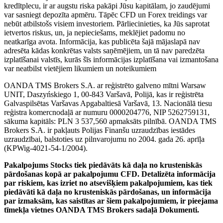
kredītplecu, ir ar augstu riska pakāpi Jūsu kapitālam, jo zaudējumi
var sasniegt depozīta apmēru. Tāpēc CFD un Forex treidings var
nebūt atbilstošs visiem investoriem. Pārliecinieties, ka Jūs saprotat
ietvertos riskus, un, ja nepieciešams, meklējiet padomu no
neatkarīga avota. Informācija, kas publicēta šajā mājaslapā nav
adresēta kādas konkrētas valsts saņēmējiem, un tā nav paredzēta
izplatīšanai valstīs, kurās šīs informācijas izplatīšana vai izmantošana
var neatbilst vietējiem likumiem un noteikumiem
OANDA TMS Brokers S.A. ar reģistrēto galveno mītni Warsaw
UNIT, Daszyńskiego 1, 00-843 Varšavā, Polijā, kas ir reģistrēta
Galvaspilsētas Varšavas Apgabaltiesā Varšavā, 13. Nacionālā tiesu
reģistra komercnodaļā ar numuru 0000204776, NIP 5262759131,
sākuma kapitāls: PLN 3 537,560 apmaksāts pilnībā. OANDA TMS
Brokers S.A. ir pakļauts Polijas Finanšu uzraudzības iestādes
uzraudzībai, balstoties uz pilnvarojumu no 2004. gada 26. aprīļa
(KPWig-4021-54-1/2004).
Pakalpojums Stocks tiek piedāvāts kā daļa no krusteniskās
pārdošanas kopā ar pakalpojumu CFD. Detalizēta informācija
par riskiem, kas izriet no atsevišķiem pakalpojumiem, kas tiek
piedāvāti kā daļa no krusteniskās pārdošanas, un informācija
par izmaksām, kas saistītas ar šiem pakalpojumiem, ir pieejama
tīmekļa vietnes OANDA TMS Brokers sadaļā Dokumenti.