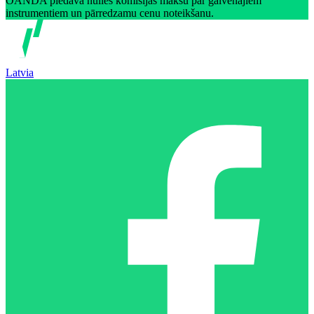
OANDA piedāvā nulles komisijas maksu par galvenajiem
instrumentiem un pārredzamu cenu noteikšanu.
Latvia