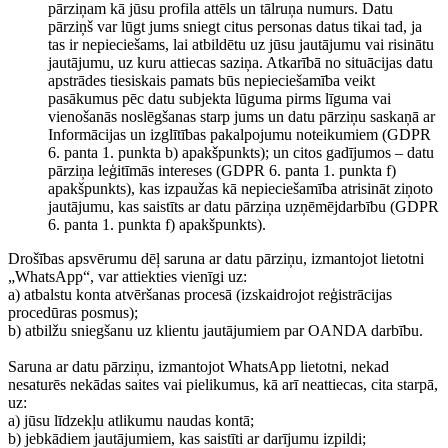
pārziņam kā jūsu profila attēls un tālruņa numurs. Datu
pārziņš var lūgt jums sniegt citus personas datus tikai tad, ja
tas ir nepieciešams, lai atbildētu uz jūsu jautājumu vai risinātu
jautājumu, uz kuru attiecas saziņa. Atkarībā no situācijas datu
apstrādes tiesiskais pamats būs nepieciešamība veikt
pasākumus pēc datu subjekta lūguma pirms līguma vai
vienošanās noslēgšanas starp jums un datu pārziņu saskaņā ar
Informācijas un izglītības pakalpojumu noteikumiem (GDPR
6. panta 1. punkta b) apakšpunkts); un citos gadījumos – datu
pārziņa leģitīmās intereses (GDPR 6. panta 1. punkta f)
apakšpunkts), kas izpaužas kā nepieciešamība atrisināt ziņoto
jautājumu, kas saistīts ar datu pārziņa uzņēmējdarbību (GDPR
6. panta 1. punkta f) apakšpunkts).
Drošības apsvērumu dēļ saruna ar datu pārziņu, izmantojot lietotni
„WhatsApp“, var attiekties vienīgi uz:
a) atbalstu konta atvēršanas procesā (izskaidrojot reģistrācijas
procedūras posmus);
b) atbilžu sniegšanu uz klientu jautājumiem par OANDA darbību.
Saruna ar datu pārziņu, izmantojot WhatsApp lietotni, nekad
nesaturēs nekādas saites vai pielikumus, kā arī neattiecas, cita starpā,
uz:
a) jūsu līdzekļu atlikumu naudas kontā;
b) jebkādiem jautājumiem, kas saistīti ar darījumu izpildi;