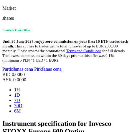
Market
shares
Limited-Time Offer:
Until 30 June 2027, enjoy zero commission on your first 10 ETF trades each
month.
This applies to trades with a total turnover of up to EUR 200,000
monthly. Please review the promotional
Terms and Conditions
for full details.
The lowest commission within the 30 days prior to this offer was 0.1%
(minimum 5 PLN / 1 USD / 1 EUR).
Pārdošanas cena
Pirkšanas cena
BID
0.0000
ASK
0.0000
1H
1D
7D
30D
6M
Instrument specification for Invesco
STOXX Europe 600 Optim