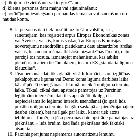
c) rīkojumu izvietošanu vai to grozīšanu;
d) klienta personas datu maiņu vai atjaunināšanu;
e) norādījumu iesniegšanu par naudas iemaksu vai izņemšanu no
naudas konta.
Ja personas dati tiek nosūtīti uz trešām valstīm, t. i.,
saņēmējiem, kas reģistrēti ārpus Eiropas Ekonomikas zonas
vai Šveices, valstīs, kuras saskaņā ar Eiropas Komisijas
novērtējumu nenodrošina pietiekamu datu aizsardzību (trešās
valstis, kas nenodrošina atbilstošu aizsardzības līmeni), datu
pārziņš tos nosūta, izmantojot mehānismus, kas atbilst
piemērojamajiem tiesību aktiem, tostarp ES „standarta līguma
klauzulas“.
Jūsu personas dati tiks glabāti visā Informācijas un izglītības
pakalpojumu līguma vai Demo konta līguma darbības laikā,
kā arī pēc tā izbeigšanas – likumā noteiktā noilguma termiņa
laikā. Tiktāl, ciktāl datu apstrāde pamatojas uz Pārzinim
leģitīmām interesēm, dati tiks apstrādāti tik ilgi, cik
nepieciešams šo leģitīmo interešu īstenošanai (jo īpaši līdz
prasību noilguma termiņa beigām saskaņā ar piemērojamajiem
tiesību aktiem), bet ne ilgāk par laiku, kamēr tiek atzīts
iebildums. Tomēr, ja jūsu personas datu apstrāde pamatojas uz
piekrišanu – līdz brīdim, kad šāda piekrišana tiek faktiski
atsaukta.
Pārzinis pret jums nepiemēros automatizētu lēmumu