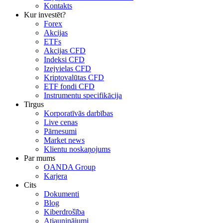
Kontakts
Kur investēt?
Forex
Akcijas
ETFs
Akcijas CFD
Indeksi CFD
Izejvielas CFD
Kriptovalūtas CFD
ETF fondi CFD
Instrumentu specifikācija
Tirgus
Korporatīvās darbības
Live cenas
Pārnesumi
Market news
Klientu noskaņojums
Par mums
OANDA Group
Karjera
Cits
Dokumenti
Blog
Kiberdrošība
Atjauninājumi