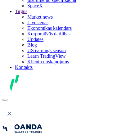
Instrumentu specifikācija
SpaceX
Tirgus
Market news
Live cenas
Ekonomikas kalendārs
Korporatīvās darbības
Updates
Blog
US earnings season
Learn TradingView
Klientu noskaņojums
Kontakts