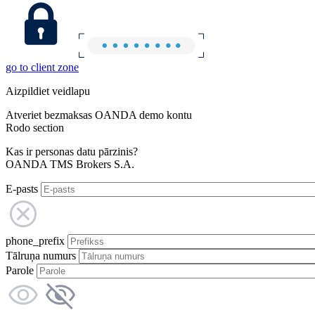
go to client zone
Aizpildiet veidlapu
Atveriet bezmaksas OANDA demo kontu
Rodo section
Kas ir personas datu pārzinis?
OANDA TMS Brokers S.A.
E-pasts
phone_prefix
Tālruņa numurs
Parole