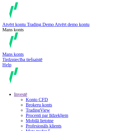
Atvērt kontu
Trading
Demo
Atvērt demo kontu
Mans konts
Mans konts
Tirdzniecība tiešsaistē
Help
Investē
Konto CFD
Brokeru konts
TradingView
Procenti par līdzekļiem
Mobilā lietotne
Profesionāls klients