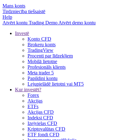
Mans konts
Tirdzniecība tiešsaistē
Help
Atvērt kontu
Trading
Demo
Atvērt demo kontu
Investē
Konto CFD
Brokeru konts
TradingView
Procenti par līdzekļiem
Mobilā lietotne
Profesionāls klients
Meta trader 5
Papildini kontu
Lejupielādē lietotni vai MT5
Kur investēt?
Forex
Akcijas
ETFs
Akcijas CFD
Indeksi CFD
Izejvielas CFD
Kriptovalūtas CFD
ETF fondi CFD