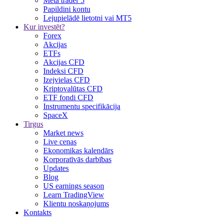
Meta trader 5
Papildini kontu
Lejupielādē lietotni vai MT5
Kur investēt?
Forex
Akcijas
ETFs
Akcijas CFD
Indeksi CFD
Izejvielas CFD
Kriptovalūtas CFD
ETF fondi CFD
Instrumentu specifikācija
SpaceX
Tirgus
Market news
Live cenas
Ekonomikas kalendārs
Korporatīvās darbības
Updates
Blog
US earnings season
Learn TradingView
Klientu noskaņojums
Kontakts