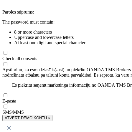
Paroles stiprums:
The password must contain:
8 or more characters
Uppercase and lowercase letters
At least one digit and special character
Check all consents
Apstiprinu, ka esmu izlasījis(-usi) un piekrītu OANDA TMS Brokers
nodrošinātu atbalstu pa tālruni konta pārvaldībai. Es saprotu, ka varu 
Es piekrītu saņemt mārketinga informāciju no OANDA TMS Brok
E-pasta
SMS/MMS
ATVĒRT DEMO KONTU »