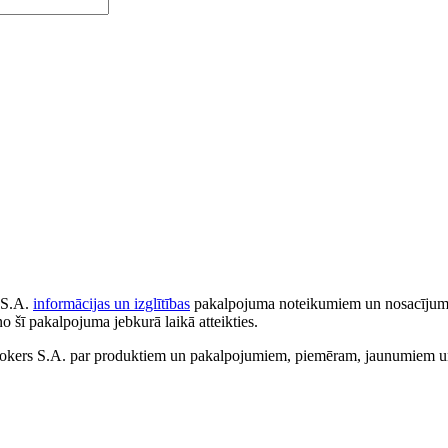
 S.A.
informācijas un izglītības
pakalpojuma noteikumiem un nosacījumiem
no šī pakalpojuma jebkurā laikā atteikties.
ers S.A. par produktiem un pakalpojumiem, piemēram, jaunumiem un 