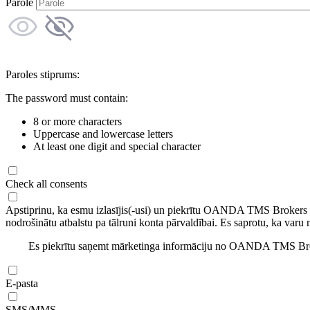
Parole
Paroles stiprums:
The password must contain:
8 or more characters
Uppercase and lowercase letters
At least one digit and special character
Check all consents
Apstiprinu, ka esmu izlasījis(-usi) un piekrītu OANDA TMS Brokers
nodrošinātu atbalstu pa tālruni konta pārvaldībai. Es saprotu, ka varu 
Es piekrītu saņemt mārketinga informāciju no OANDA TMS Brok
E-pasta
SMS/MMS