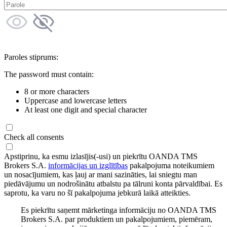
Paroles stiprums:
The password must contain:
8 or more characters
Uppercase and lowercase letters
At least one digit and special character
Check all consents
Apstiprinu, ka esmu izlasījis(-usi) un piekrītu OANDA TMS
Brokers S.A.
informācijas un izglītības
pakalpojuma noteikumiem
un nosacījumiem, kas ļauj ar mani sazināties, lai sniegtu man
piedāvājumu un nodrošinātu atbalstu pa tālruni konta pārvaldībai. Es
saprotu, ka varu no šī pakalpojuma jebkurā laikā atteikties.
Es piekrītu saņemt mārketinga informāciju no OANDA TMS
Brokers S.A. par produktiem un pakalpojumiem, piemēram,