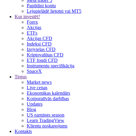
Meta trader 5
Papildini kontu
Lejupielādē lietotni vai MT5
Kur investēt?
Forex
Akcijas
ETFs
Akcijas CFD
Indeksi CFD
Izejvielas CFD
Kriptovalūtas CFD
ETF fondi CFD
Instrumentu specifikācija
SpaceX
Tirgus
Market news
Live cenas
Ekonomikas kalendārs
Korporatīvās darbības
Updates
Blog
US earnings season
Learn TradingView
Klientu noskaņojums
Kontakts