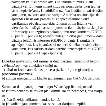
pārziņam kā jūsu profila attēls un tālruņa numurs. Datu
pārziņš var lūgt jums sniegt citus personas datus tikai tad, ja
tas ir nepieciešams, lai atbildētu uz jūsu jautājumu vai risinātu
jautājumu, uz kuru attiecas saziņa. Atkarībā no situācijas datu
apstrādes tiesiskais pamats būs nepieciešamība veikt
pasākumus pēc datu subjekta lūguma pirms līguma vai
vienošanās noslēgšanas starp jums un datu pārziņu saskaņā ar
Informācijas un izglītības pakalpojumu noteikumiem (GDPR
6. panta 1. punkta b) apakšpunkts); un citos gadījumos – datu
pārziņa leģitīmās intereses (GDPR 6. panta 1. punkta f)
apakšpunkts), kas izpaužas kā nepieciešamība atrisināt ziņoto
jautājumu, kas saistīts ar datu pārziņa uzņēmējdarbību (GDPR
6. panta 1. punkta f) apakšpunkts).
Drošības apsvērumu dēļ saruna ar datu pārziņu, izmantojot lietotni
„WhatsApp“, var attiekties vienīgi uz:
a) atbalstu konta atvēršanas procesā (izskaidrojot reģistrācijas
procedūras posmus);
b) atbilžu sniegšanu uz klientu jautājumiem par OANDA darbību.
Saruna ar datu pārziņu, izmantojot WhatsApp lietotni, nekad
nesaturēs nekādas saites vai pielikumus, kā arī neattiecas, cita starpā,
uz:
a) jūsu līdzekļu atlikumu naudas kontā;
b) jebkādiem jautājumiem, kas saistīti ar darījumu izpildi;