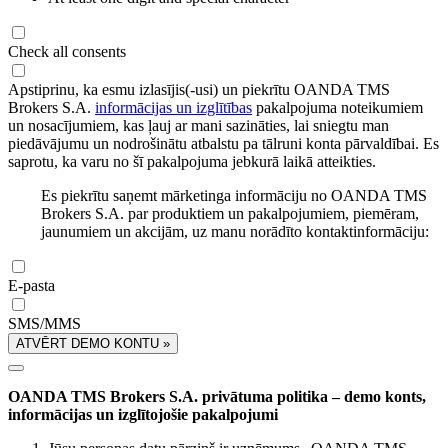
Check all consents
Apstiprinu, ka esmu izlasījis(-usi) un piekrītu OANDA TMS
Brokers S.A.
informācijas un izglītības
pakalpojuma noteikumiem
un nosacījumiem, kas ļauj ar mani sazināties, lai sniegtu man
piedāvājumu un nodrošinātu atbalstu pa tālruni konta pārvaldībai. Es
saprotu, ka varu no šī pakalpojuma jebkurā laikā atteikties.
Es piekrītu saņemt mārketinga informāciju no OANDA TMS
Brokers S.A. par produktiem un pakalpojumiem, piemēram,
jaunumiem un akcijām, uz manu norādīto kontaktinformāciju:
E-pasta
SMS/MMS
ATVĒRT DEMO KONTU »
OANDA TMS Brokers S.A. privātuma politika – demo konts,
informācijas un izglītojošie pakalpojumi