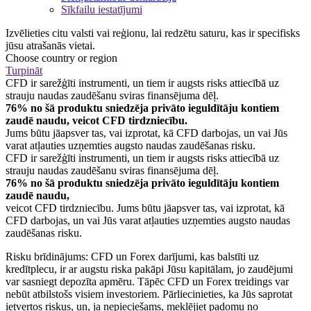
Sīkfailu iestatījumi
Izvēlieties citu valsti vai reģionu, lai redzētu saturu, kas ir specifisks
jūsu atrašanās vietai.
Choose country or region
Turpināt
CFD ir sarežģīti instrumenti, un tiem ir augsts risks attiecībā uz
strauju naudas zaudēšanu sviras finansējuma dēļ.
76% no šā produktu sniedzēja privāto ieguldītāju kontiem
zaudē naudu, veicot CFD tirdzniecību.
Jums būtu jāapsver tas, vai izprotat, kā CFD darbojas, un vai Jūs
varat atļauties uzņemties augsto naudas zaudēšanas risku.
CFD ir sarežģīti instrumenti, un tiem ir augsts risks attiecībā uz
strauju naudas zaudēšanu sviras finansējuma dēļ.
76% no šā produktu sniedzēja privāto ieguldītāju kontiem
zaudē naudu,
veicot CFD tirdzniecību. Jums būtu jāapsver tas, vai izprotat, kā
CFD darbojas, un vai Jūs varat atļauties uzņemties augsto naudas
zaudēšanas risku.
Risku brīdinājums: CFD un Forex darījumi, kas balstīti uz
kredītplecu, ir ar augstu riska pakāpi Jūsu kapitālam, jo zaudējumi
var sasniegt depozīta apmēru. Tāpēc CFD un Forex treidings var
nebūt atbilstošs visiem investoriem. Pārliecinieties, ka Jūs saprotat
ietvertos riskus, un, ja nepieciešams, meklējiet padomu no