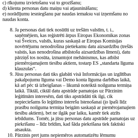
c) rīkojumu izvietošanu vai to grozīšanu;
d) klienta personas datu maiņu vai atjaunināšanu;
e) norādījumu iesniegšanu par naudas iemaksu vai izņemšanu no
naudas konta.
Ja personas dati tiek nosūtīti uz trešām valstīm, t. i.,
saņēmējiem, kas reģistrēti ārpus Eiropas Ekonomikas zonas
vai Šveices, valstīs, kuras saskaņā ar Eiropas Komisijas
novērtējumu nenodrošina pietiekamu datu aizsardzību (trešās
valstis, kas nenodrošina atbilstošu aizsardzības līmeni), datu
pārziņš tos nosūta, izmantojot mehānismus, kas atbilst
piemērojamajiem tiesību aktiem, tostarp ES „standarta līguma
klauzulas“.
Jūsu personas dati tiks glabāti visā Informācijas un izglītības
pakalpojumu līguma vai Demo konta līguma darbības laikā,
kā arī pēc tā izbeigšanas – likumā noteiktā noilguma termiņa
laikā. Tiktāl, ciktāl datu apstrāde pamatojas uz Pārzinim
leģitīmām interesēm, dati tiks apstrādāti tik ilgi, cik
nepieciešams šo leģitīmo interešu īstenošanai (jo īpaši līdz
prasību noilguma termiņa beigām saskaņā ar piemērojamajiem
tiesību aktiem), bet ne ilgāk par laiku, kamēr tiek atzīts
iebildums. Tomēr, ja jūsu personas datu apstrāde pamatojas uz
piekrišanu – līdz brīdim, kad šāda piekrišana tiek faktiski
atsaukta.
Pārzinis pret jums nepiemēros automatizētu lēmumu