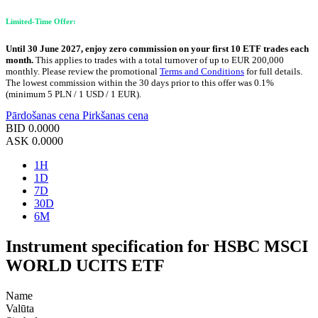
Limited-Time Offer:
Until 30 June 2027, enjoy zero commission on your first 10 ETF trades each
month.
This applies to trades with a total turnover of up to EUR 200,000
monthly. Please review the promotional
Terms and Conditions
for full details.
The lowest commission within the 30 days prior to this offer was 0.1%
(minimum 5 PLN / 1 USD / 1 EUR).
Pārdošanas cena
Pirkšanas cena
BID
0.0000
ASK
0.0000
1H
1D
7D
30D
6M
Instrument specification for HSBC MSCI
WORLD UCITS ETF
Name
Valūta