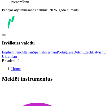
pieņemšanu.
Pēdējās atjaunināšanas datums: 2026. gada 4. marts.
Izvēlieties valodu
English
French
Italian
Spanish
German
Portuguese
Dutch
Czech
Latvian
L
Ukrainian
Breadcrumb
Home
Meklēt instrumentus