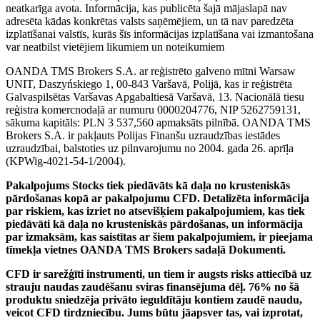
neatkarīga avota. Informācija, kas publicēta šajā mājaslapā nav
adresēta kādas konkrētas valsts saņēmējiem, un tā nav paredzēta
izplatīšanai valstīs, kurās šīs informācijas izplatīšana vai izmantošana
var neatbilst vietējiem likumiem un noteikumiem
OANDA TMS Brokers S.A. ar reģistrēto galveno mītni Warsaw
UNIT, Daszyńskiego 1, 00-843 Varšavā, Polijā, kas ir reģistrēta
Galvaspilsētas Varšavas Apgabaltiesā Varšavā, 13. Nacionālā tiesu
reģistra komercnodaļā ar numuru 0000204776, NIP 5262759131,
sākuma kapitāls: PLN 3 537,560 apmaksāts pilnībā. OANDA TMS
Brokers S.A. ir pakļauts Polijas Finanšu uzraudzības iestādes
uzraudzībai, balstoties uz pilnvarojumu no 2004. gada 26. aprīļa
(KPWig-4021-54-1/2004).
Pakalpojums Stocks tiek piedāvāts kā daļa no krusteniskās
pārdošanas kopā ar pakalpojumu CFD. Detalizēta informācija
par riskiem, kas izriet no atsevišķiem pakalpojumiem, kas tiek
piedāvāti kā daļa no krusteniskās pārdošanas, un informācija
par izmaksām, kas saistītas ar šiem pakalpojumiem, ir pieejama
tīmekļa vietnes OANDA TMS Brokers sadaļā Dokumenti.
CFD ir sarežģīti instrumenti, un tiem ir augsts risks attiecībā uz
strauju naudas zaudēšanu sviras finansējuma dēļ. 76% no šā
produktu sniedzēja privāto ieguldītāju kontiem zaudē naudu,
veicot CFD tirdzniecību. Jums būtu jāapsver tas, vai izprotat,