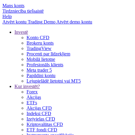
Mans konts
Tirdzniecība tiešsaistē
Help
Atvērt kontu
Trading
Demo
Atvērt demo kontu
Investē
Konto CFD
Brokeru konts
TradingView
Procenti par līdzekļiem
Mobilā lietotne
Profesionāls klients
Meta trader 5
Papildini kontu
Lejupielādē lietotni vai MT5
Kur investēt?
Forex
Akcijas
ETFs
Akcijas CFD
Indeksi CFD
Izejvielas CFD
Kriptovalūtas CFD
ETF fondi CFD