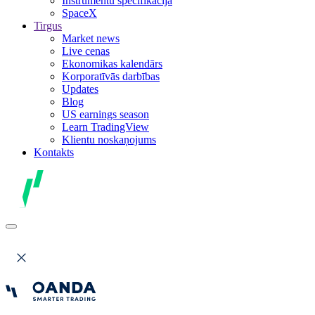
Instrumentu specifikācija
SpaceX
Tirgus
Market news
Live cenas
Ekonomikas kalendārs
Korporatīvās darbības
Updates
Blog
US earnings season
Learn TradingView
Klientu noskaņojums
Kontakts