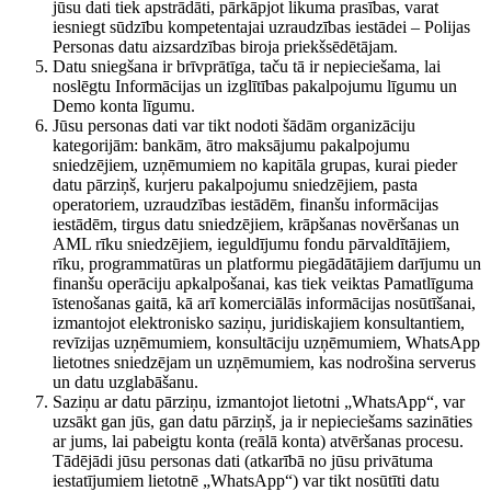
jūsu dati tiek apstrādāti, pārkāpjot likuma prasības, varat
iesniegt sūdzību kompetentajai uzraudzības iestādei – Polijas
Personas datu aizsardzības biroja priekšsēdētājam.
Datu sniegšana ir brīvprātīga, taču tā ir nepieciešama, lai
noslēgtu Informācijas un izglītības pakalpojumu līgumu un
Demo konta līgumu.
Jūsu personas dati var tikt nodoti šādām organizāciju
kategorijām: bankām, ātro maksājumu pakalpojumu
sniedzējiem, uzņēmumiem no kapitāla grupas, kurai pieder
datu pārziņš, kurjeru pakalpojumu sniedzējiem, pasta
operatoriem, uzraudzības iestādēm, finanšu informācijas
iestādēm, tirgus datu sniedzējiem, krāpšanas novēršanas un
AML rīku sniedzējiem, ieguldījumu fondu pārvaldītājiem,
rīku, programmatūras un platformu piegādātājiem darījumu un
finanšu operāciju apkalpošanai, kas tiek veiktas Pamatlīguma
īstenošanas gaitā, kā arī komerciālās informācijas nosūtīšanai,
izmantojot elektronisko saziņu, juridiskajiem konsultantiem,
revīzijas uzņēmumiem, konsultāciju uzņēmumiem, WhatsApp
lietotnes sniedzējam un uzņēmumiem, kas nodrošina serverus
un datu uzglabāšanu.
Saziņu ar datu pārziņu, izmantojot lietotni „WhatsApp“, var
uzsākt gan jūs, gan datu pārziņš, ja ir nepieciešams sazināties
ar jums, lai pabeigtu konta (reālā konta) atvēršanas procesu.
Tādējādi jūsu personas dati (atkarībā no jūsu privātuma
iestatījumiem lietotnē „WhatsApp“) var tikt nosūtīti datu