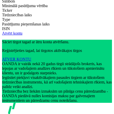
Simbols
Minimālā pasūtījuma vērtība
Ticker
Tirdzniecības laiks
Type
Pasūtījumu pieņemšanas laiks
ISIN
Atvērt kontu
Sāciet tirgot tagad ar ātru konta atvēršanu.
Reģistrējieties tagad, lai tirgotos aktīvākajos tirgos
ATVER KONTU
OANDA ir vairāk nekā 20 gadus tirgū strādājošs brokeris, kas
lepojas ar vadošajiem analīzes rīkiem un tūkstošiem apmierinātu
klientu, un ir godalgots starpnieks.
Iegūstiet piekļuvi visaktīvākajiem pasaules tirgiem ar tūkstošiem
tirdzniecības instrumentu, kā arī vadošajiem tehniskajiem rīkiem, kas
palīdz veikt analīzi.
Tirdzniecība bez liekām izmaksām un pilnīga cenu pārredzamība -
OANDA piedāvā nulles komisijas maksu par galvenajiem
instrumentiem un pārredzamu cenu noteikšanu.