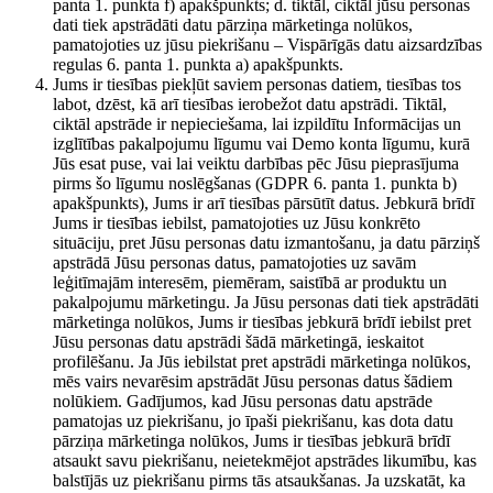
panta 1. punkta f) apakšpunkts; d. tiktāl, ciktāl jūsu personas
dati tiek apstrādāti datu pārziņa mārketinga nolūkos,
pamatojoties uz jūsu piekrišanu – Vispārīgās datu aizsardzības
regulas 6. panta 1. punkta a) apakšpunkts.
Jums ir tiesības piekļūt saviem personas datiem, tiesības tos
labot, dzēst, kā arī tiesības ierobežot datu apstrādi. Tiktāl,
ciktāl apstrāde ir nepieciešama, lai izpildītu Informācijas un
izglītības pakalpojumu līgumu vai Demo konta līgumu, kurā
Jūs esat puse, vai lai veiktu darbības pēc Jūsu pieprasījuma
pirms šo līgumu noslēgšanas (GDPR 6. panta 1. punkta b)
apakšpunkts), Jums ir arī tiesības pārsūtīt datus. Jebkurā brīdī
Jums ir tiesības iebilst, pamatojoties uz Jūsu konkrēto
situāciju, pret Jūsu personas datu izmantošanu, ja datu pārziņš
apstrādā Jūsu personas datus, pamatojoties uz savām
leģitīmajām interesēm, piemēram, saistībā ar produktu un
pakalpojumu mārketingu. Ja Jūsu personas dati tiek apstrādāti
mārketinga nolūkos, Jums ir tiesības jebkurā brīdī iebilst pret
Jūsu personas datu apstrādi šādā mārketingā, ieskaitot
profilēšanu. Ja Jūs iebilstat pret apstrādi mārketinga nolūkos,
mēs vairs nevarēsim apstrādāt Jūsu personas datus šādiem
nolūkiem. Gadījumos, kad Jūsu personas datu apstrāde
pamatojas uz piekrišanu, jo īpaši piekrišanu, kas dota datu
pārziņa mārketinga nolūkos, Jums ir tiesības jebkurā brīdī
atsaukt savu piekrišanu, neietekmējot apstrādes likumību, kas
balstījās uz piekrišanu pirms tās atsaukšanas. Ja uzskatāt, ka