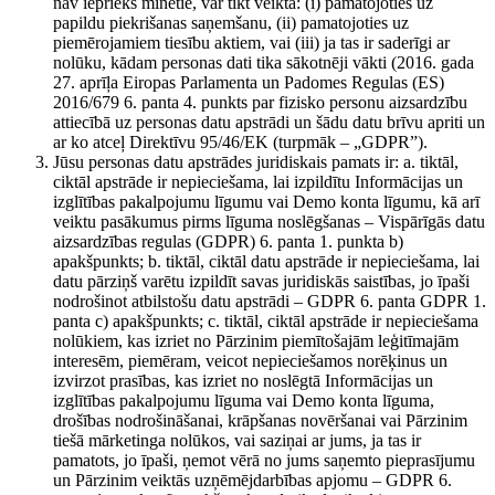
nav iepriekš minētie, var tikt veikta: (i) pamatojoties uz
papildu piekrišanas saņemšanu, (ii) pamatojoties uz
piemērojamiem tiesību aktiem, vai (iii) ja tas ir saderīgi ar
nolūku, kādam personas dati tika sākotnēji vākti (2016. gada
27. aprīļa Eiropas Parlamenta un Padomes Regulas (ES)
2016/679 6. panta 4. punkts par fizisko personu aizsardzību
attiecībā uz personas datu apstrādi un šādu datu brīvu apriti un
ar ko atceļ Direktīvu 95/46/EK (turpmāk – „GDPR”).
Jūsu personas datu apstrādes juridiskais pamats ir: a. tiktāl,
ciktāl apstrāde ir nepieciešama, lai izpildītu Informācijas un
izglītības pakalpojumu līgumu vai Demo konta līgumu, kā arī
veiktu pasākumus pirms līguma noslēgšanas – Vispārīgās datu
aizsardzības regulas (GDPR) 6. panta 1. punkta b)
apakšpunkts; b. tiktāl, ciktāl datu apstrāde ir nepieciešama, lai
datu pārziņš varētu izpildīt savas juridiskās saistības, jo īpaši
nodrošinot atbilstošu datu apstrādi – GDPR 6. panta GDPR 1.
panta c) apakšpunkts; c. tiktāl, ciktāl apstrāde ir nepieciešama
nolūkiem, kas izriet no Pārzinim piemītošajām leģitīmajām
interesēm, piemēram, veicot nepieciešamos norēķinus un
izvirzot prasības, kas izriet no noslēgtā Informācijas un
izglītības pakalpojumu līguma vai Demo konta līguma,
drošības nodrošināšanai, krāpšanas novēršanai vai Pārzinim
tiešā mārketinga nolūkos, vai saziņai ar jums, ja tas ir
pamatots, jo īpaši, ņemot vērā no jums saņemto pieprasījumu
un Pārzinim veiktās uzņēmējdarbības apjomu – GDPR 6.