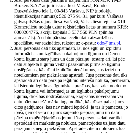
Jūsu personas datu pārziņš ir uzņēmums „OANDA TMS
Brokers S.A.” ar juridisko adresi Varšavā, Rondo
Daszyńskiego iela 1, 00-843 Varšava, NIP (nodokļu
identifikācijas numurs): 526-275-91-31, par kuru Varšavas
galvaspilsētas rajona tiesa Varšavā, Valsts tiesu reģistra XIII
Komerclietu nodaļa uztur reģistrācijas lietas ar numuru KRS:
0000204776, akciju kapitāls 3 537 560 PLN (pilnībā
apmaksāts). Ar datu pārziņa iecelto datu aizsardzības
speciālistu var sazināties, rakstot uz e-pastu:
odo@tms.pl
.
Jūsu personas dati tiks apstrādāti, lai noslēgtu un izpildītu
Informācijas un izglītības pakalpojumu līgumu un Demo
konta līgumu starp jums un datu pārziņu, tostarp arī, lai pēc
datu subjekta lūguma veiktu pasākumus pirms šo līgumu
noslēgšanas, kā arī lai izpildītu pienākumus, kas izriet no
noteikumiem par piekrišanas apstrādi. Jūsu personas dati tiks
apstrādāti arī datu pārziņa leģitīmo interešu nolūkā, piemēram,
lai īstenotu leģitīmas līgumiskas prasības, kas izriet no demo
konta līguma vai informācijas un izglītības pakalpojumu
līguma, drošības nodrošināšanai, krāpšanas novēršanai vai
datu pārziņa tiešā mārketinga nolūkā, kā arī saziņai ar jums
citos gadījumos, kas nav minēti iepriekš, ja tas ir pamatots, jo
īpaši, ņemot vērā no jums saņemto pieprasījumu un datu
pārziņa uzņēmējdarbības jomu. Jūsu personas dati var tikt
apstrādāti arī mārketinga nolūkos, pamatojoties uz jūsu datu
pārziņam sniegto piekrišanu. Apstrāde citiem nolūkiem, kas