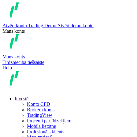
Atvērt kontu
Trading
Demo
Atvērt demo kontu
Mans konts
Mans konts
Tirdzniecība tiešsaistē
Help
Investē
Konto CFD
Brokeru konts
TradingView
Procenti par līdzekļiem
Mobilā lietotne
Profesionāls klients