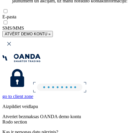
jaunumiem un akcijām, uz manu norādīto kontaktinformāciju:
E-pasta
SMS/MMS
ATVĒRT DEMO KONTU »
go to client zone
Aizpildiet veidlapu
Atveriet bezmaksas OANDA demo kontu
Rodo section
Kas ir personas datu pārzinis?