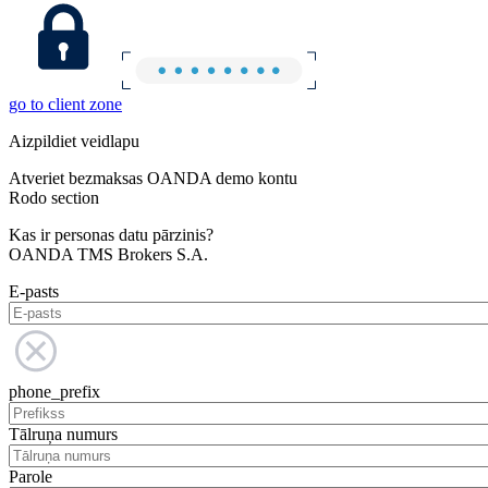
go to client zone
Aizpildiet veidlapu
Atveriet bezmaksas OANDA demo kontu
Rodo section
Kas ir personas datu pārzinis?
OANDA TMS Brokers S.A.
E-pasts
phone_prefix
Tālruņa numurs
Parole