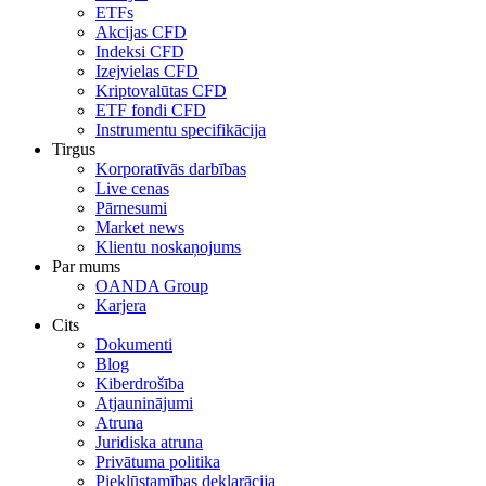
ETFs
Akcijas CFD
Indeksi CFD
Izejvielas CFD
Kriptovalūtas CFD
ETF fondi CFD
Instrumentu specifikācija
Tirgus
Korporatīvās darbības
Live cenas
Pārnesumi
Market news
Klientu noskaņojums
Par mums
OANDA Group
Karjera
Cits
Dokumenti
Blog
Kiberdrošība
Atjauninājumi
Atruna
Juridiska atruna
Privātuma politika
Piekļūstamības deklarācija