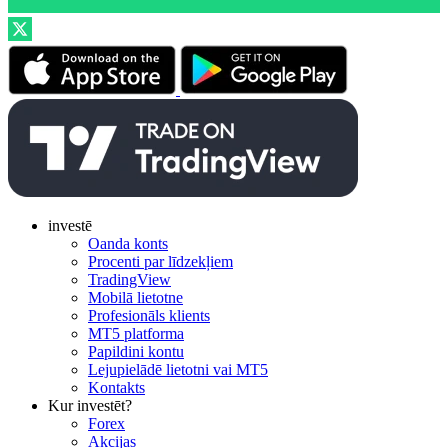
investē
Oanda konts
Procenti par līdzekļiem
TradingView
Mobilā lietotne
Profesionāls klients
MT5 platforma
Papildini kontu
Lejupielādē lietotni vai MT5
Kontakts
Kur investēt?
Forex
Akcijas