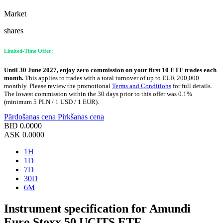
Market
shares
Limited-Time Offer:
Until 30 June 2027, enjoy zero commission on your first 10 ETF trades each
month.
This applies to trades with a total turnover of up to EUR 200,000
monthly. Please review the promotional
Terms and Conditions
for full details.
The lowest commission within the 30 days prior to this offer was 0.1%
(minimum 5 PLN / 1 USD / 1 EUR).
Pārdošanas cena
Pirkšanas cena
BID
0.0000
ASK
0.0000
1H
1D
7D
30D
6M
Instrument specification for Amundi
Euro Stoxx 50 UCITS ETF