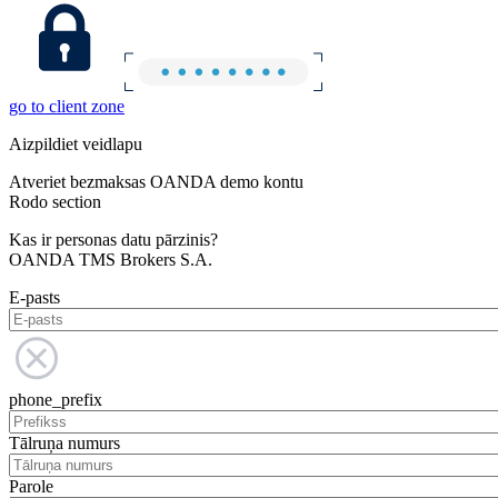
go to client zone
Aizpildiet veidlapu
Atveriet bezmaksas OANDA demo kontu
Rodo section
Kas ir personas datu pārzinis?
OANDA TMS Brokers S.A.
E-pasts
phone_prefix
Tālruņa numurs
Parole