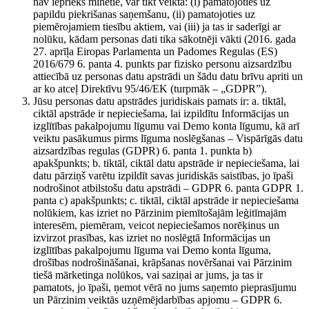
nav iepriekš minētie, var tikt veikta: (i) pamatojoties uz
papildu piekrišanas saņemšanu, (ii) pamatojoties uz
piemērojamiem tiesību aktiem, vai (iii) ja tas ir saderīgi ar
nolūku, kādam personas dati tika sākotnēji vākti (2016. gada
27. aprīļa Eiropas Parlamenta un Padomes Regulas (ES)
2016/679 6. panta 4. punkts par fizisko personu aizsardzību
attiecībā uz personas datu apstrādi un šādu datu brīvu apriti un
ar ko atceļ Direktīvu 95/46/EK (turpmāk – „GDPR”).
Jūsu personas datu apstrādes juridiskais pamats ir: a. tiktāl,
ciktāl apstrāde ir nepieciešama, lai izpildītu Informācijas un
izglītības pakalpojumu līgumu vai Demo konta līgumu, kā arī
veiktu pasākumus pirms līguma noslēgšanas – Vispārīgās datu
aizsardzības regulas (GDPR) 6. panta 1. punkta b)
apakšpunkts; b. tiktāl, ciktāl datu apstrāde ir nepieciešama, lai
datu pārziņš varētu izpildīt savas juridiskās saistības, jo īpaši
nodrošinot atbilstošu datu apstrādi – GDPR 6. panta GDPR 1.
panta c) apakšpunkts; c. tiktāl, ciktāl apstrāde ir nepieciešama
nolūkiem, kas izriet no Pārzinim piemītošajām leģitīmajām
interesēm, piemēram, veicot nepieciešamos norēķinus un
izvirzot prasības, kas izriet no noslēgtā Informācijas un
izglītības pakalpojumu līguma vai Demo konta līguma,
drošības nodrošināšanai, krāpšanas novēršanai vai Pārzinim
tiešā mārketinga nolūkos, vai saziņai ar jums, ja tas ir
pamatots, jo īpaši, ņemot vērā no jums saņemto pieprasījumu
un Pārzinim veiktās uzņēmējdarbības apjomu – GDPR 6.