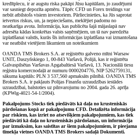
kredītplecu, ir ar augstu riska pakāpi Jūsu kapitālam, jo zaudējumi
var sasniegt depozīta apmēru. Tāpēc CFD un Forex treidings var
nebūt atbilstošs visiem investoriem. Pārliecinieties, ka Jūs saprotat
ietvertos riskus, un, ja nepieciešams, meklējiet padomu no
neatkarīga avota. Informācija, kas publicēta šajā mājaslapā nav
adresēta kādas konkrētas valsts saņēmējiem, un tā nav paredzēta
izplatīšanai valstīs, kurās šīs informācijas izplatīšana vai izmantošana
var neatbilst vietējiem likumiem un noteikumiem
OANDA TMS Brokers S.A. ar reģistrēto galveno mītni Warsaw
UNIT, Daszyńskiego 1, 00-843 Varšavā, Polijā, kas ir reģistrēta
Galvaspilsētas Varšavas Apgabaltiesā Varšavā, 13. Nacionālā tiesu
reģistra komercnodaļā ar numuru 0000204776, NIP 5262759131,
sākuma kapitāls: PLN 3 537,560 apmaksāts pilnībā. OANDA TMS
Brokers S.A. ir pakļauts Polijas Finanšu uzraudzības iestādes
uzraudzībai, balstoties uz pilnvarojumu no 2004. gada 26. aprīļa
(KPWig-4021-54-1/2004).
Pakalpojums Stocks tiek piedāvāts kā daļa no krusteniskās
pārdošanas kopā ar pakalpojumu CFD. Detalizēta informācija
par riskiem, kas izriet no atsevišķiem pakalpojumiem, kas tiek
piedāvāti kā daļa no krusteniskās pārdošanas, un informācija
par izmaksām, kas saistītas ar šiem pakalpojumiem, ir pieejama
tīmekļa vietnes OANDA TMS Brokers sadaļā Dokumenti.