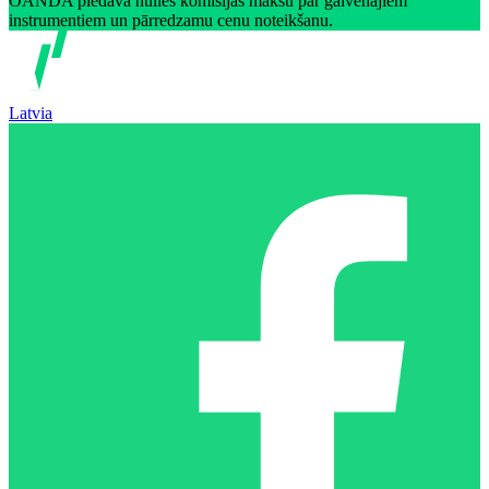
OANDA piedāvā nulles komisijas maksu par galvenajiem
instrumentiem un pārredzamu cenu noteikšanu.
Latvia