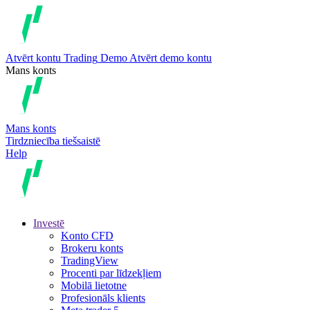
Atvērt kontu
Trading
Demo
Atvērt demo kontu
Mans konts
Mans konts
Tirdzniecība tiešsaistē
Help
Investē
Konto CFD
Brokeru konts
TradingView
Procenti par līdzekļiem
Mobilā lietotne
Profesionāls klients