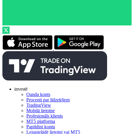
investē
Oanda konts
Procenti par līdzekļiem
TradingView
Mobilā lietotne
Profesionāls klients
MT5 platforma
Papildini kontu
Lejupielādē lietotni vai MT5