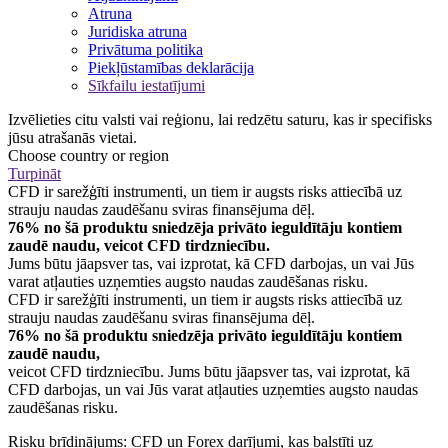
Atruna
Juridiska atruna
Privātuma politika
Piekļūstamības deklarācija
Sīkfailu iestatījumi
Izvēlieties citu valsti vai reģionu, lai redzētu saturu, kas ir specifisks
jūsu atrašanās vietai.
Choose country or region
Turpināt
CFD ir sarežģīti instrumenti, un tiem ir augsts risks attiecībā uz
strauju naudas zaudēšanu sviras finansējuma dēļ.
76% no šā produktu sniedzēja privāto ieguldītāju kontiem
zaudē naudu, veicot CFD tirdzniecību.
Jums būtu jāapsver tas, vai izprotat, kā CFD darbojas, un vai Jūs
varat atļauties uzņemties augsto naudas zaudēšanas risku.
CFD ir sarežģīti instrumenti, un tiem ir augsts risks attiecībā uz
strauju naudas zaudēšanu sviras finansējuma dēļ.
76% no šā produktu sniedzēja privāto ieguldītāju kontiem
zaudē naudu,
veicot CFD tirdzniecību. Jums būtu jāapsver tas, vai izprotat, kā
CFD darbojas, un vai Jūs varat atļauties uzņemties augsto naudas
zaudēšanas risku.
Risku brīdinājums: CFD un Forex darījumi, kas balstīti uz