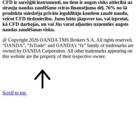
CFD ir sarežģīti instrumenti, un tiem ir augsts risks attiecībā uz
strauju naudas zaudēšanu sviras finansējuma dēļ. 76% no šā
produktu sniedzēja privāto ieguldītāju kontiem zaudē naudu,
veicot CFD tirdzniecību. Jums būtu jāapsver tas, vai izprotat,
kā CFD darbojas, un vai Jūs varat atļauties uzņemties augsto
naudas zaudēšanas risku.
@ Copyright 2026 OANDA TMS Brokers S.A. All rights reserved.
“OANDA”, “fxTrade” and OANDA’s “fx” family of trademarks are
owned by OANDA Corporation. All other trademarks appearing on
this website are the property of their respective owner.
Scroll to top