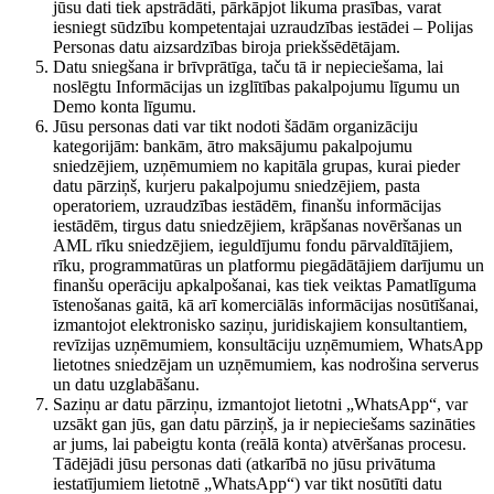
jūsu dati tiek apstrādāti, pārkāpjot likuma prasības, varat
iesniegt sūdzību kompetentajai uzraudzības iestādei – Polijas
Personas datu aizsardzības biroja priekšsēdētājam.
Datu sniegšana ir brīvprātīga, taču tā ir nepieciešama, lai
noslēgtu Informācijas un izglītības pakalpojumu līgumu un
Demo konta līgumu.
Jūsu personas dati var tikt nodoti šādām organizāciju
kategorijām: bankām, ātro maksājumu pakalpojumu
sniedzējiem, uzņēmumiem no kapitāla grupas, kurai pieder
datu pārziņš, kurjeru pakalpojumu sniedzējiem, pasta
operatoriem, uzraudzības iestādēm, finanšu informācijas
iestādēm, tirgus datu sniedzējiem, krāpšanas novēršanas un
AML rīku sniedzējiem, ieguldījumu fondu pārvaldītājiem,
rīku, programmatūras un platformu piegādātājiem darījumu un
finanšu operāciju apkalpošanai, kas tiek veiktas Pamatlīguma
īstenošanas gaitā, kā arī komerciālās informācijas nosūtīšanai,
izmantojot elektronisko saziņu, juridiskajiem konsultantiem,
revīzijas uzņēmumiem, konsultāciju uzņēmumiem, WhatsApp
lietotnes sniedzējam un uzņēmumiem, kas nodrošina serverus
un datu uzglabāšanu.
Saziņu ar datu pārziņu, izmantojot lietotni „WhatsApp“, var
uzsākt gan jūs, gan datu pārziņš, ja ir nepieciešams sazināties
ar jums, lai pabeigtu konta (reālā konta) atvēršanas procesu.
Tādējādi jūsu personas dati (atkarībā no jūsu privātuma
iestatījumiem lietotnē „WhatsApp“) var tikt nosūtīti datu