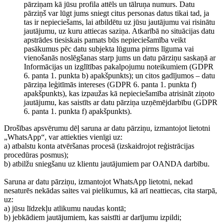
pārziņam kā jūsu profila attēls un tālruņa numurs. Datu
pārziņš var lūgt jums sniegt citus personas datus tikai tad, ja
tas ir nepieciešams, lai atbildētu uz jūsu jautājumu vai risinātu
jautājumu, uz kuru attiecas saziņa. Atkarībā no situācijas datu
apstrādes tiesiskais pamats būs nepieciešamība veikt
pasākumus pēc datu subjekta lūguma pirms līguma vai
vienošanās noslēgšanas starp jums un datu pārziņu saskaņā ar
Informācijas un izglītības pakalpojumu noteikumiem (GDPR
6. panta 1. punkta b) apakšpunkts); un citos gadījumos – datu
pārziņa leģitīmās intereses (GDPR 6. panta 1. punkta f)
apakšpunkts), kas izpaužas kā nepieciešamība atrisināt ziņoto
jautājumu, kas saistīts ar datu pārziņa uzņēmējdarbību (GDPR
6. panta 1. punkta f) apakšpunkts).
Drošības apsvērumu dēļ saruna ar datu pārziņu, izmantojot lietotni
„WhatsApp“, var attiekties vienīgi uz:
a) atbalstu konta atvēršanas procesā (izskaidrojot reģistrācijas
procedūras posmus);
b) atbilžu sniegšanu uz klientu jautājumiem par OANDA darbību.
Saruna ar datu pārziņu, izmantojot WhatsApp lietotni, nekad
nesaturēs nekādas saites vai pielikumus, kā arī neattiecas, cita starpā,
uz:
a) jūsu līdzekļu atlikumu naudas kontā;
b) jebkādiem jautājumiem, kas saistīti ar darījumu izpildi;