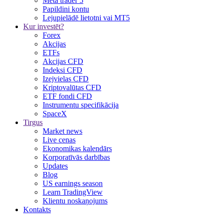
Meta trader 5
Papildini kontu
Lejupielādē lietotni vai MT5
Kur investēt?
Forex
Akcijas
ETFs
Akcijas CFD
Indeksi CFD
Izejvielas CFD
Kriptovalūtas CFD
ETF fondi CFD
Instrumentu specifikācija
SpaceX
Tirgus
Market news
Live cenas
Ekonomikas kalendārs
Korporatīvās darbības
Updates
Blog
US earnings season
Learn TradingView
Klientu noskaņojums
Kontakts