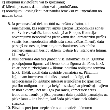
c) rīkojumu izvietošanu vai to grozīšanu;
d) klienta personas datu maiņu vai atjaunināšanu;
e) norādījumu iesniegšanu par naudas iemaksu vai izņemšanu no
naudas konta.
Ja personas dati tiek nosūtīti uz trešām valstīm, t. i.,
saņēmējiem, kas reģistrēti ārpus Eiropas Ekonomikas zonas
vai Šveices, valstīs, kuras saskaņā ar Eiropas Komisijas
novērtējumu nenodrošina pietiekamu datu aizsardzību (trešās
valstis, kas nenodrošina atbilstošu aizsardzības līmeni), datu
pārziņš tos nosūta, izmantojot mehānismus, kas atbilst
piemērojamajiem tiesību aktiem, tostarp ES „standarta līguma
klauzulas“.
Jūsu personas dati tiks glabāti visā Informācijas un izglītības
pakalpojumu līguma vai Demo konta līguma darbības laikā,
kā arī pēc tā izbeigšanas – likumā noteiktā noilguma termiņa
laikā. Tiktāl, ciktāl datu apstrāde pamatojas uz Pārzinim
leģitīmām interesēm, dati tiks apstrādāti tik ilgi, cik
nepieciešams šo leģitīmo interešu īstenošanai (jo īpaši līdz
prasību noilguma termiņa beigām saskaņā ar piemērojamajiem
tiesību aktiem), bet ne ilgāk par laiku, kamēr tiek atzīts
iebildums. Tomēr, ja jūsu personas datu apstrāde pamatojas uz
piekrišanu – līdz brīdim, kad šāda piekrišana tiek faktiski
atsaukta.
Pārzinis pret jums nepiemēros automatizētu lēmumu