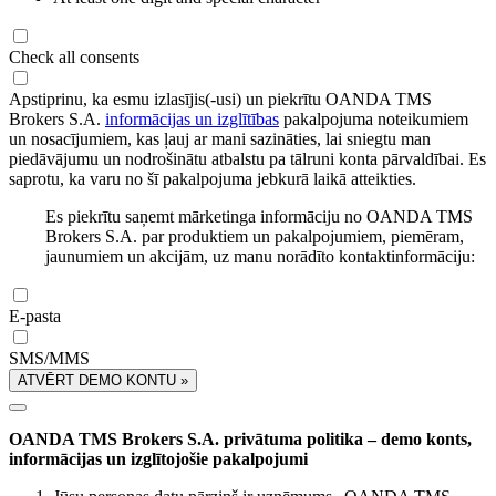
Check all consents
Apstiprinu, ka esmu izlasījis(-usi) un piekrītu OANDA TMS
Brokers S.A.
informācijas un izglītības
pakalpojuma noteikumiem
un nosacījumiem, kas ļauj ar mani sazināties, lai sniegtu man
piedāvājumu un nodrošinātu atbalstu pa tālruni konta pārvaldībai. Es
saprotu, ka varu no šī pakalpojuma jebkurā laikā atteikties.
Es piekrītu saņemt mārketinga informāciju no OANDA TMS
Brokers S.A. par produktiem un pakalpojumiem, piemēram,
jaunumiem un akcijām, uz manu norādīto kontaktinformāciju:
E-pasta
SMS/MMS
ATVĒRT DEMO KONTU »
OANDA TMS Brokers S.A. privātuma politika – demo konts,
informācijas un izglītojošie pakalpojumi