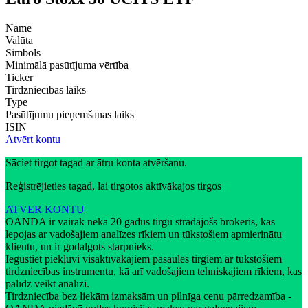
Name
Valūta
Simbols
Minimālā pasūtījuma vērtība
Ticker
Tirdzniecības laiks
Type
Pasūtījumu pieņemšanas laiks
ISIN
Atvērt kontu
Sāciet tirgot tagad ar ātru konta atvēršanu.
Reģistrējieties tagad, lai tirgotos aktīvākajos tirgos
ATVER KONTU
OANDA ir vairāk nekā 20 gadus tirgū strādājošs brokeris, kas
lepojas ar vadošajiem analīzes rīkiem un tūkstošiem apmierinātu
klientu, un ir godalgots starpnieks.
Iegūstiet piekļuvi visaktīvākajiem pasaules tirgiem ar tūkstošiem
tirdzniecības instrumentu, kā arī vadošajiem tehniskajiem rīkiem, kas
palīdz veikt analīzi.
Tirdzniecība bez liekām izmaksām un pilnīga cenu pārredzamība -