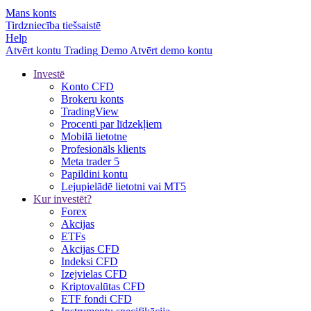
Mans konts
Tirdzniecība tiešsaistē
Help
Atvērt kontu
Trading
Demo
Atvērt demo kontu
Investē
Konto CFD
Brokeru konts
TradingView
Procenti par līdzekļiem
Mobilā lietotne
Profesionāls klients
Meta trader 5
Papildini kontu
Lejupielādē lietotni vai MT5
Kur investēt?
Forex
Akcijas
ETFs
Akcijas CFD
Indeksi CFD
Izejvielas CFD
Kriptovalūtas CFD
ETF fondi CFD