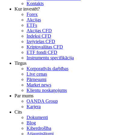
Kontakts
Kur investēt?
Forex
Akcijas
ETFs
Akcijas CFD
Indeksi CFD
Izejvielas CFD
Kriptovalūtas CFD
ETF fondi CFD
Instrumentu specifikācija
Tirgus
Korporatīvās darbības
Live cenas
Pārnesumi
Market news
Klientu noskaņojums
Par mums
OANDA Group
Karjera
Cits
Dokumenti
Blog
Kiberdrošība
Atjauninājumi