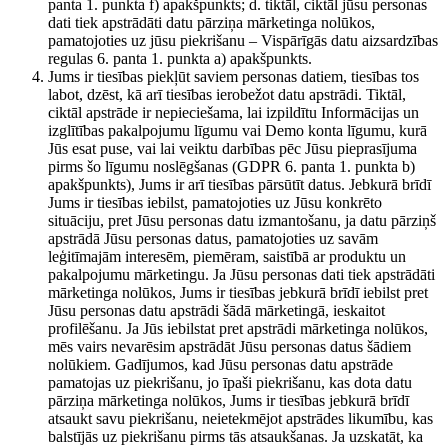
panta 1. punkta f) apakšpunkts; d. tiktāl, ciktāl jūsu personas
dati tiek apstrādāti datu pārziņa mārketinga nolūkos,
pamatojoties uz jūsu piekrišanu – Vispārīgās datu aizsardzības
regulas 6. panta 1. punkta a) apakšpunkts.
Jums ir tiesības piekļūt saviem personas datiem, tiesības tos
labot, dzēst, kā arī tiesības ierobežot datu apstrādi. Tiktāl,
ciktāl apstrāde ir nepieciešama, lai izpildītu Informācijas un
izglītības pakalpojumu līgumu vai Demo konta līgumu, kurā
Jūs esat puse, vai lai veiktu darbības pēc Jūsu pieprasījuma
pirms šo līgumu noslēgšanas (GDPR 6. panta 1. punkta b)
apakšpunkts), Jums ir arī tiesības pārsūtīt datus. Jebkurā brīdī
Jums ir tiesības iebilst, pamatojoties uz Jūsu konkrēto
situāciju, pret Jūsu personas datu izmantošanu, ja datu pārziņš
apstrādā Jūsu personas datus, pamatojoties uz savām
leģitīmajām interesēm, piemēram, saistībā ar produktu un
pakalpojumu mārketingu. Ja Jūsu personas dati tiek apstrādāti
mārketinga nolūkos, Jums ir tiesības jebkurā brīdī iebilst pret
Jūsu personas datu apstrādi šādā mārketingā, ieskaitot
profilēšanu. Ja Jūs iebilstat pret apstrādi mārketinga nolūkos,
mēs vairs nevarēsim apstrādāt Jūsu personas datus šādiem
nolūkiem. Gadījumos, kad Jūsu personas datu apstrāde
pamatojas uz piekrišanu, jo īpaši piekrišanu, kas dota datu
pārziņa mārketinga nolūkos, Jums ir tiesības jebkurā brīdī
atsaukt savu piekrišanu, neietekmējot apstrādes likumību, kas
balstījās uz piekrišanu pirms tās atsaukšanas. Ja uzskatāt, ka