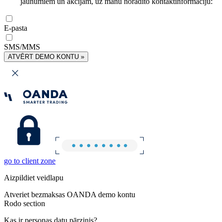
jaunumiem un akcijām, uz manu norādīto kontaktinformāciju:
E-pasta
SMS/MMS
ATVĒRT DEMO KONTU »
go to client zone
Aizpildiet veidlapu
Atveriet bezmaksas OANDA demo kontu
Rodo section
Kas ir personas datu pārzinis?