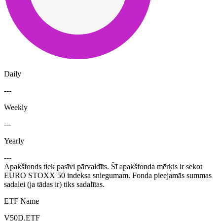
Daily
---
Weekly
---
Yearly
---
Apakšfonds tiek pasīvi pārvaldīts. Šī apakšfonda mērķis ir sekot
EURO STOXX 50 indeksa sniegumam. Fonda pieejamās summas
sadalei (ja tādas ir) tiks sadalītas.
ETF Name
V50D.ETF