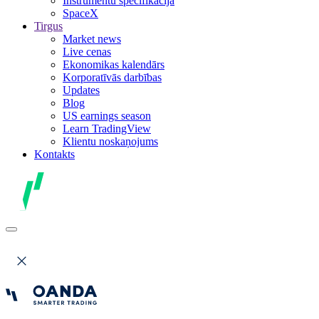
Instrumentu specifikācija
SpaceX
Tirgus
Market news
Live cenas
Ekonomikas kalendārs
Korporatīvās darbības
Updates
Blog
US earnings season
Learn TradingView
Klientu noskaņojums
Kontakts