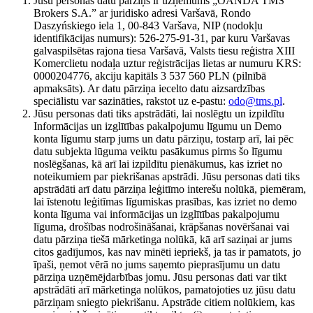
Jūsu personas datu pārziņš ir uzņēmums „OANDA TMS
Brokers S.A.” ar juridisko adresi Varšavā, Rondo
Daszyńskiego iela 1, 00-843 Varšava, NIP (nodokļu
identifikācijas numurs): 526-275-91-31, par kuru Varšavas
galvaspilsētas rajona tiesa Varšavā, Valsts tiesu reģistra XIII
Komerclietu nodaļa uztur reģistrācijas lietas ar numuru KRS:
0000204776, akciju kapitāls 3 537 560 PLN (pilnībā
apmaksāts). Ar datu pārziņa iecelto datu aizsardzības
speciālistu var sazināties, rakstot uz e-pastu:
odo@tms.pl
.
Jūsu personas dati tiks apstrādāti, lai noslēgtu un izpildītu
Informācijas un izglītības pakalpojumu līgumu un Demo
konta līgumu starp jums un datu pārziņu, tostarp arī, lai pēc
datu subjekta lūguma veiktu pasākumus pirms šo līgumu
noslēgšanas, kā arī lai izpildītu pienākumus, kas izriet no
noteikumiem par piekrišanas apstrādi. Jūsu personas dati tiks
apstrādāti arī datu pārziņa leģitīmo interešu nolūkā, piemēram,
lai īstenotu leģitīmas līgumiskas prasības, kas izriet no demo
konta līguma vai informācijas un izglītības pakalpojumu
līguma, drošības nodrošināšanai, krāpšanas novēršanai vai
datu pārziņa tiešā mārketinga nolūkā, kā arī saziņai ar jums
citos gadījumos, kas nav minēti iepriekš, ja tas ir pamatots, jo
īpaši, ņemot vērā no jums saņemto pieprasījumu un datu
pārziņa uzņēmējdarbības jomu. Jūsu personas dati var tikt
apstrādāti arī mārketinga nolūkos, pamatojoties uz jūsu datu
pārziņam sniegto piekrišanu. Apstrāde citiem nolūkiem, kas