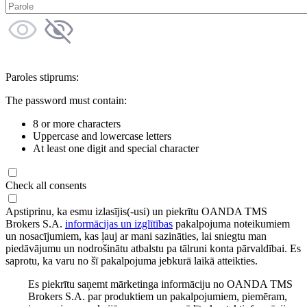
Paroles stiprums:
The password must contain:
8 or more characters
Uppercase and lowercase letters
At least one digit and special character
Check all consents
Apstiprinu, ka esmu izlasījis(-usi) un piekrītu OANDA TMS
Brokers S.A.
informācijas un izglītības
pakalpojuma noteikumiem
un nosacījumiem, kas ļauj ar mani sazināties, lai sniegtu man
piedāvājumu un nodrošinātu atbalstu pa tālruni konta pārvaldībai. Es
saprotu, ka varu no šī pakalpojuma jebkurā laikā atteikties.
Es piekrītu saņemt mārketinga informāciju no OANDA TMS
Brokers S.A. par produktiem un pakalpojumiem, piemēram,