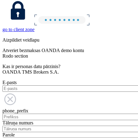
go to client zone
Aizpildiet veidlapu
Atveriet bezmaksas OANDA demo kontu
Rodo section
Kas ir personas datu pārzinis?
OANDA TMS Brokers S.A.
E-pasts
phone_prefix
Tālruņa numurs
Parole