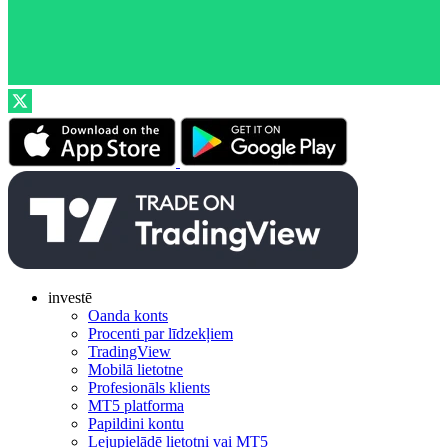
investē
Oanda konts
Procenti par līdzekļiem
TradingView
Mobilā lietotne
Profesionāls klients
MT5 platforma
Papildini kontu
Lejupielādē lietotni vai MT5