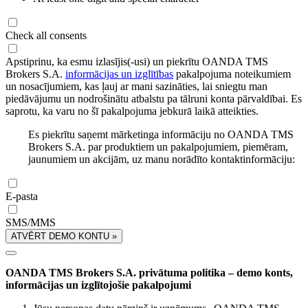
Check all consents
Apstiprinu, ka esmu izlasījis(-usi) un piekrītu OANDA TMS
Brokers S.A.
informācijas un izglītības
pakalpojuma noteikumiem
un nosacījumiem, kas ļauj ar mani sazināties, lai sniegtu man
piedāvājumu un nodrošinātu atbalstu pa tālruni konta pārvaldībai. Es
saprotu, ka varu no šī pakalpojuma jebkurā laikā atteikties.
Es piekrītu saņemt mārketinga informāciju no OANDA TMS
Brokers S.A. par produktiem un pakalpojumiem, piemēram,
jaunumiem un akcijām, uz manu norādīto kontaktinformāciju:
E-pasta
SMS/MMS
ATVĒRT DEMO KONTU »
OANDA TMS Brokers S.A. privātuma politika – demo konts,
informācijas un izglītojošie pakalpojumi