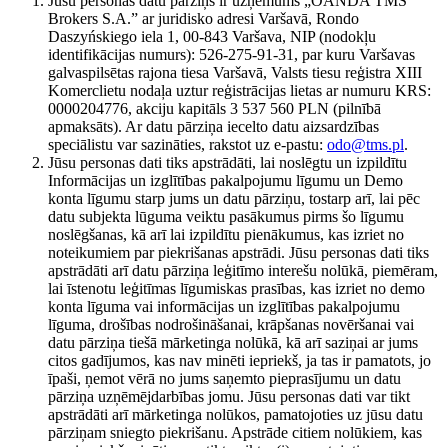
Jūsu personas datu pārziņš ir uzņēmums „OANDA TMS
Brokers S.A.” ar juridisko adresi Varšavā, Rondo
Daszyńskiego iela 1, 00-843 Varšava, NIP (nodokļu
identifikācijas numurs): 526-275-91-31, par kuru Varšavas
galvaspilsētas rajona tiesa Varšavā, Valsts tiesu reģistra XIII
Komerclietu nodaļa uztur reģistrācijas lietas ar numuru KRS:
0000204776, akciju kapitāls 3 537 560 PLN (pilnībā
apmaksāts). Ar datu pārziņa iecelto datu aizsardzības
speciālistu var sazināties, rakstot uz e-pastu:
odo@tms.pl
.
Jūsu personas dati tiks apstrādāti, lai noslēgtu un izpildītu
Informācijas un izglītības pakalpojumu līgumu un Demo
konta līgumu starp jums un datu pārziņu, tostarp arī, lai pēc
datu subjekta lūguma veiktu pasākumus pirms šo līgumu
noslēgšanas, kā arī lai izpildītu pienākumus, kas izriet no
noteikumiem par piekrišanas apstrādi. Jūsu personas dati tiks
apstrādāti arī datu pārziņa leģitīmo interešu nolūkā, piemēram,
lai īstenotu leģitīmas līgumiskas prasības, kas izriet no demo
konta līguma vai informācijas un izglītības pakalpojumu
līguma, drošības nodrošināšanai, krāpšanas novēršanai vai
datu pārziņa tiešā mārketinga nolūkā, kā arī saziņai ar jums
citos gadījumos, kas nav minēti iepriekš, ja tas ir pamatots, jo
īpaši, ņemot vērā no jums saņemto pieprasījumu un datu
pārziņa uzņēmējdarbības jomu. Jūsu personas dati var tikt
apstrādāti arī mārketinga nolūkos, pamatojoties uz jūsu datu
pārziņam sniegto piekrišanu. Apstrāde citiem nolūkiem, kas