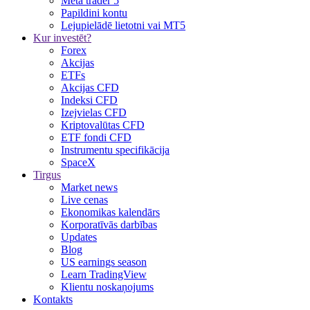
Meta trader 5
Papildini kontu
Lejupielādē lietotni vai MT5
Kur investēt?
Forex
Akcijas
ETFs
Akcijas CFD
Indeksi CFD
Izejvielas CFD
Kriptovalūtas CFD
ETF fondi CFD
Instrumentu specifikācija
SpaceX
Tirgus
Market news
Live cenas
Ekonomikas kalendārs
Korporatīvās darbības
Updates
Blog
US earnings season
Learn TradingView
Klientu noskaņojums
Kontakts