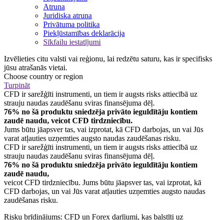
Atruna
Juridiska atruna
Privātuma politika
Piekļūstamības deklarācija
Sīkfailu iestatījumi
Izvēlieties citu valsti vai reģionu, lai redzētu saturu, kas ir specifisks
jūsu atrašanās vietai.
Choose country or region
Turpināt
CFD ir sarežģīti instrumenti, un tiem ir augsts risks attiecībā uz
strauju naudas zaudēšanu sviras finansējuma dēļ.
76% no šā produktu sniedzēja privāto ieguldītāju kontiem
zaudē naudu, veicot CFD tirdzniecību.
Jums būtu jāapsver tas, vai izprotat, kā CFD darbojas, un vai Jūs
varat atļauties uzņemties augsto naudas zaudēšanas risku.
CFD ir sarežģīti instrumenti, un tiem ir augsts risks attiecībā uz
strauju naudas zaudēšanu sviras finansējuma dēļ.
76% no šā produktu sniedzēja privāto ieguldītāju kontiem
zaudē naudu,
veicot CFD tirdzniecību. Jums būtu jāapsver tas, vai izprotat, kā
CFD darbojas, un vai Jūs varat atļauties uzņemties augsto naudas
zaudēšanas risku.
Risku brīdinājums: CFD un Forex darījumi, kas balstīti uz