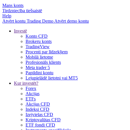
Mans konts
Tirdzniecība tiešsaistē
Help
Atvērt kontu
Trading
Demo
Atvērt demo kontu
Investē
Konto CFD
Brokeru konts
TradingView
Procenti par līdzekļiem
Mobilā lietotne
Profesionāls klients
Meta trader 5
Papildini kontu
Lejupielādē lietotni vai MT5
Kur investēt?
Forex
Akcijas
ETFs
Akcijas CFD
Indeksi CFD
Izejvielas CFD
Kriptovalūtas CFD
ETF fondi CFD