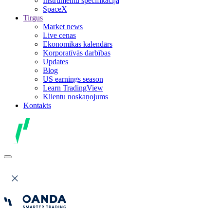
Instrumentu specifikācija
SpaceX
Tirgus
Market news
Live cenas
Ekonomikas kalendārs
Korporatīvās darbības
Updates
Blog
US earnings season
Learn TradingView
Klientu noskaņojums
Kontakts