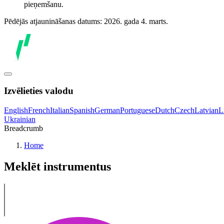
pieņemšanu.
Pēdējās atjaunināšanas datums: 2026. gada 4. marts.
Izvēlieties valodu
English
French
Italian
Spanish
German
Portuguese
Dutch
Czech
Latvian
L
Ukrainian
Breadcrumb
Home
Meklēt instrumentus