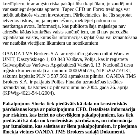
kredītplecu, ir ar augstu riska pakāpi Jūsu kapitālam, jo zaudējumi
var sasniegt depozīta apmēru. Tāpēc CFD un Forex treidings var
nebūt atbilstošs visiem investoriem. Pārliecinieties, ka Jūs saprotat
ietvertos riskus, un, ja nepieciešams, meklējiet padomu no
neatkarīga avota. Informācija, kas publicēta šajā mājaslapā nav
adresēta kādas konkrētas valsts saņēmējiem, un tā nav paredzēta
izplatīšanai valstīs, kurās šīs informācijas izplatīšana vai izmantošana
var neatbilst vietējiem likumiem un noteikumiem
OANDA TMS Brokers S.A. ar reģistrēto galveno mītni Warsaw
UNIT, Daszyńskiego 1, 00-843 Varšavā, Polijā, kas ir reģistrēta
Galvaspilsētas Varšavas Apgabaltiesā Varšavā, 13. Nacionālā tiesu
reģistra komercnodaļā ar numuru 0000204776, NIP 5262759131,
sākuma kapitāls: PLN 3 537,560 apmaksāts pilnībā. OANDA TMS
Brokers S.A. ir pakļauts Polijas Finanšu uzraudzības iestādes
uzraudzībai, balstoties uz pilnvarojumu no 2004. gada 26. aprīļa
(KPWig-4021-54-1/2004).
Pakalpojums Stocks tiek piedāvāts kā daļa no krusteniskās
pārdošanas kopā ar pakalpojumu CFD. Detalizēta informācija
par riskiem, kas izriet no atsevišķiem pakalpojumiem, kas tiek
piedāvāti kā daļa no krusteniskās pārdošanas, un informācija
par izmaksām, kas saistītas ar šiem pakalpojumiem, ir pieejama
tīmekļa vietnes OANDA TMS Brokers sadaļā Dokumenti.