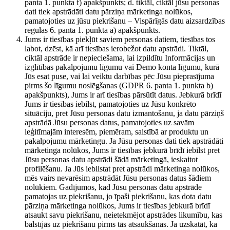
panta 1. punkta f) apakšpunkts; d. tiktāl, ciktāl jūsu personas
dati tiek apstrādāti datu pārziņa mārketinga nolūkos,
pamatojoties uz jūsu piekrišanu – Vispārīgās datu aizsardzības
regulas 6. panta 1. punkta a) apakšpunkts.
Jums ir tiesības piekļūt saviem personas datiem, tiesības tos
labot, dzēst, kā arī tiesības ierobežot datu apstrādi. Tiktāl,
ciktāl apstrāde ir nepieciešama, lai izpildītu Informācijas un
izglītības pakalpojumu līgumu vai Demo konta līgumu, kurā
Jūs esat puse, vai lai veiktu darbības pēc Jūsu pieprasījuma
pirms šo līgumu noslēgšanas (GDPR 6. panta 1. punkta b)
apakšpunkts), Jums ir arī tiesības pārsūtīt datus. Jebkurā brīdī
Jums ir tiesības iebilst, pamatojoties uz Jūsu konkrēto
situāciju, pret Jūsu personas datu izmantošanu, ja datu pārziņš
apstrādā Jūsu personas datus, pamatojoties uz savām
leģitīmajām interesēm, piemēram, saistībā ar produktu un
pakalpojumu mārketingu. Ja Jūsu personas dati tiek apstrādāti
mārketinga nolūkos, Jums ir tiesības jebkurā brīdī iebilst pret
Jūsu personas datu apstrādi šādā mārketingā, ieskaitot
profilēšanu. Ja Jūs iebilstat pret apstrādi mārketinga nolūkos,
mēs vairs nevarēsim apstrādāt Jūsu personas datus šādiem
nolūkiem. Gadījumos, kad Jūsu personas datu apstrāde
pamatojas uz piekrišanu, jo īpaši piekrišanu, kas dota datu
pārziņa mārketinga nolūkos, Jums ir tiesības jebkurā brīdī
atsaukt savu piekrišanu, neietekmējot apstrādes likumību, kas
balstījās uz piekrišanu pirms tās atsaukšanas. Ja uzskatāt, ka