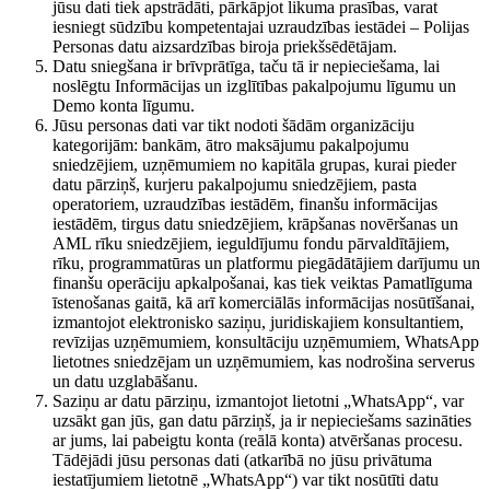
jūsu dati tiek apstrādāti, pārkāpjot likuma prasības, varat
iesniegt sūdzību kompetentajai uzraudzības iestādei – Polijas
Personas datu aizsardzības biroja priekšsēdētājam.
Datu sniegšana ir brīvprātīga, taču tā ir nepieciešama, lai
noslēgtu Informācijas un izglītības pakalpojumu līgumu un
Demo konta līgumu.
Jūsu personas dati var tikt nodoti šādām organizāciju
kategorijām: bankām, ātro maksājumu pakalpojumu
sniedzējiem, uzņēmumiem no kapitāla grupas, kurai pieder
datu pārziņš, kurjeru pakalpojumu sniedzējiem, pasta
operatoriem, uzraudzības iestādēm, finanšu informācijas
iestādēm, tirgus datu sniedzējiem, krāpšanas novēršanas un
AML rīku sniedzējiem, ieguldījumu fondu pārvaldītājiem,
rīku, programmatūras un platformu piegādātājiem darījumu un
finanšu operāciju apkalpošanai, kas tiek veiktas Pamatlīguma
īstenošanas gaitā, kā arī komerciālās informācijas nosūtīšanai,
izmantojot elektronisko saziņu, juridiskajiem konsultantiem,
revīzijas uzņēmumiem, konsultāciju uzņēmumiem, WhatsApp
lietotnes sniedzējam un uzņēmumiem, kas nodrošina serverus
un datu uzglabāšanu.
Saziņu ar datu pārziņu, izmantojot lietotni „WhatsApp“, var
uzsākt gan jūs, gan datu pārziņš, ja ir nepieciešams sazināties
ar jums, lai pabeigtu konta (reālā konta) atvēršanas procesu.
Tādējādi jūsu personas dati (atkarībā no jūsu privātuma
iestatījumiem lietotnē „WhatsApp“) var tikt nosūtīti datu