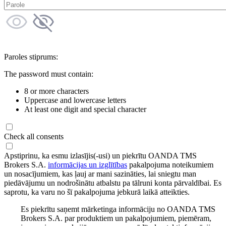
Paroles stiprums:
The password must contain:
8 or more characters
Uppercase and lowercase letters
At least one digit and special character
Check all consents
Apstiprinu, ka esmu izlasījis(-usi) un piekrītu OANDA TMS
Brokers S.A.
informācijas un izglītības
pakalpojuma noteikumiem
un nosacījumiem, kas ļauj ar mani sazināties, lai sniegtu man
piedāvājumu un nodrošinātu atbalstu pa tālruni konta pārvaldībai. Es
saprotu, ka varu no šī pakalpojuma jebkurā laikā atteikties.
Es piekrītu saņemt mārketinga informāciju no OANDA TMS
Brokers S.A. par produktiem un pakalpojumiem, piemēram,