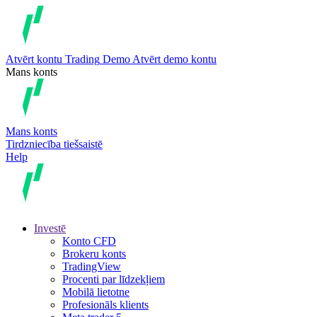
Atvērt kontu
Trading
Demo
Atvērt demo kontu
Mans konts
Mans konts
Tirdzniecība tiešsaistē
Help
Investē
Konto CFD
Brokeru konts
TradingView
Procenti par līdzekļiem
Mobilā lietotne
Profesionāls klients