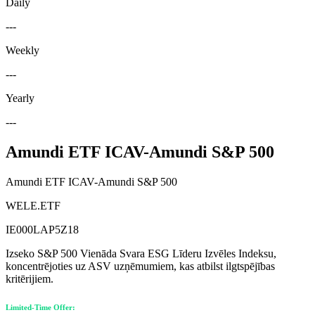
Daily
---
Weekly
---
Yearly
---
Amundi ETF ICAV-Amundi S&P 500
Amundi ETF ICAV-Amundi S&P 500
WELE.ETF
IE000LAP5Z18
Izseko S&P 500 Vienāda Svara ESG Līderu Izvēles Indeksu,
koncentrējoties uz ASV uzņēmumiem, kas atbilst ilgtspējības
kritērijiem.
Limited-Time Offer: