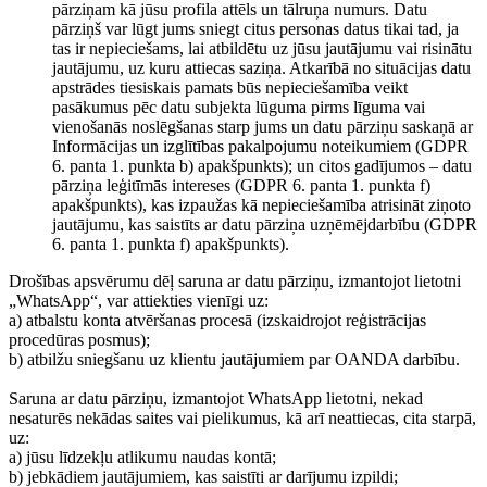
pārziņam kā jūsu profila attēls un tālruņa numurs. Datu
pārziņš var lūgt jums sniegt citus personas datus tikai tad, ja
tas ir nepieciešams, lai atbildētu uz jūsu jautājumu vai risinātu
jautājumu, uz kuru attiecas saziņa. Atkarībā no situācijas datu
apstrādes tiesiskais pamats būs nepieciešamība veikt
pasākumus pēc datu subjekta lūguma pirms līguma vai
vienošanās noslēgšanas starp jums un datu pārziņu saskaņā ar
Informācijas un izglītības pakalpojumu noteikumiem (GDPR
6. panta 1. punkta b) apakšpunkts); un citos gadījumos – datu
pārziņa leģitīmās intereses (GDPR 6. panta 1. punkta f)
apakšpunkts), kas izpaužas kā nepieciešamība atrisināt ziņoto
jautājumu, kas saistīts ar datu pārziņa uzņēmējdarbību (GDPR
6. panta 1. punkta f) apakšpunkts).
Drošības apsvērumu dēļ saruna ar datu pārziņu, izmantojot lietotni
„WhatsApp“, var attiekties vienīgi uz:
a) atbalstu konta atvēršanas procesā (izskaidrojot reģistrācijas
procedūras posmus);
b) atbilžu sniegšanu uz klientu jautājumiem par OANDA darbību.
Saruna ar datu pārziņu, izmantojot WhatsApp lietotni, nekad
nesaturēs nekādas saites vai pielikumus, kā arī neattiecas, cita starpā,
uz:
a) jūsu līdzekļu atlikumu naudas kontā;
b) jebkādiem jautājumiem, kas saistīti ar darījumu izpildi;