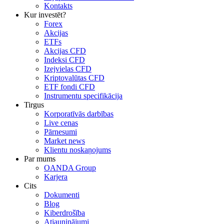
Kontakts
Kur investēt?
Forex
Akcijas
ETFs
Akcijas CFD
Indeksi CFD
Izejvielas CFD
Kriptovalūtas CFD
ETF fondi CFD
Instrumentu specifikācija
Tirgus
Korporatīvās darbības
Live cenas
Pārnesumi
Market news
Klientu noskaņojums
Par mums
OANDA Group
Karjera
Cits
Dokumenti
Blog
Kiberdrošība
Atjauninājumi