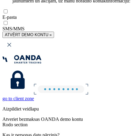
jaunumiem un akcijām, uz manu norādīto kontaktinformāciju:
E-pasta
SMS/MMS
ATVĒRT DEMO KONTU »
go to client zone
Aizpildiet veidlapu
Atveriet bezmaksas OANDA demo kontu
Rodo section
Kas ir personas datu pārzinis?