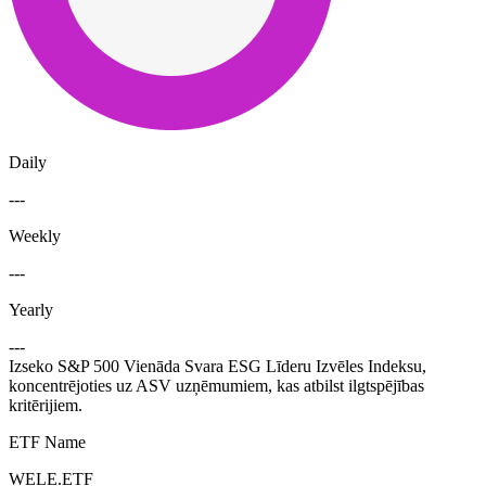
Daily
---
Weekly
---
Yearly
---
Izseko S&P 500 Vienāda Svara ESG Līderu Izvēles Indeksu,
koncentrējoties uz ASV uzņēmumiem, kas atbilst ilgtspējības
kritērijiem.
ETF Name
WELE.ETF