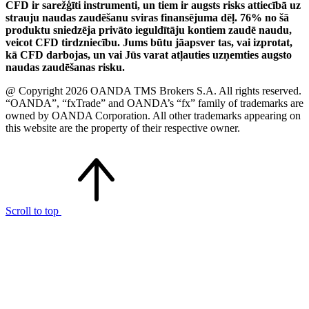
CFD ir sarežģīti instrumenti, un tiem ir augsts risks attiecībā uz
strauju naudas zaudēšanu sviras finansējuma dēļ. 76% no šā
produktu sniedzēja privāto ieguldītāju kontiem zaudē naudu,
veicot CFD tirdzniecību. Jums būtu jāapsver tas, vai izprotat,
kā CFD darbojas, un vai Jūs varat atļauties uzņemties augsto
naudas zaudēšanas risku.
@ Copyright 2026 OANDA TMS Brokers S.A. All rights reserved.
“OANDA”, “fxTrade” and OANDA’s “fx” family of trademarks are
owned by OANDA Corporation. All other trademarks appearing on
this website are the property of their respective owner.
Scroll to top