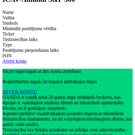
Name
Valūta
Simbols
Minimālā pasūtījuma vērtība
Ticker
Tirdzniecības laiks
Type
Pasūtījumu pieņemšanas laiks
ISIN
Atvērt kontu
Sāciet tirgot tagad ar ātru konta atvēršanu.
Reģistrējieties tagad, lai tirgotos aktīvākajos tirgos
ATVER KONTU
OANDA ir vairāk nekā 20 gadus tirgū strādājošs brokeris, kas
lepojas ar vadošajiem analīzes rīkiem un tūkstošiem apmierinātu
klientu, un ir godalgots starpnieks.
Iegūstiet piekļuvi visaktīvākajiem pasaules tirgiem ar tūkstošiem
tirdzniecības instrumentu, kā arī vadošajiem tehniskajiem rīkiem, kas
palīdz veikt analīzi.
Tirdzniecība bez liekām izmaksām un pilnīga cenu pārredzamība -