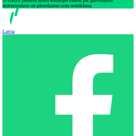
OANDA piedāvā nulles komisijas maksu par galvenajiem
instrumentiem un pārredzamu cenu noteikšanu.
Latvia