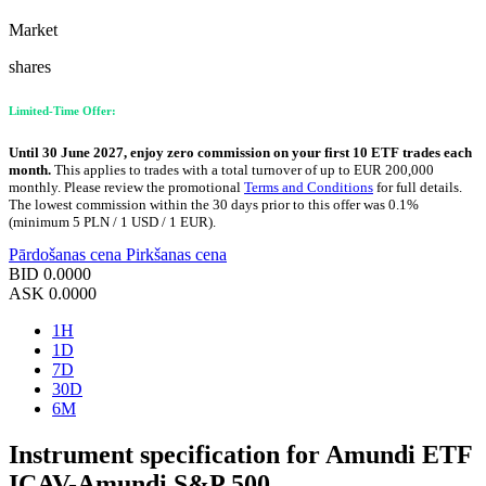
Market
shares
Limited-Time Offer:
Until 30 June 2027, enjoy zero commission on your first 10 ETF trades each
month.
This applies to trades with a total turnover of up to EUR 200,000
monthly. Please review the promotional
Terms and Conditions
for full details.
The lowest commission within the 30 days prior to this offer was 0.1%
(minimum 5 PLN / 1 USD / 1 EUR).
Pārdošanas cena
Pirkšanas cena
BID
0.0000
ASK
0.0000
1H
1D
7D
30D
6M
Instrument specification for Amundi ETF
ICAV-Amundi S&P 500