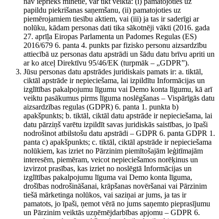
nav iepriekš minētie, var tikt veikta: (i) pamatojoties uz
papildu piekrišanas saņemšanu, (ii) pamatojoties uz
piemērojamiem tiesību aktiem, vai (iii) ja tas ir saderīgi ar
nolūku, kādam personas dati tika sākotnēji vākti (2016. gada
27. aprīļa Eiropas Parlamenta un Padomes Regulas (ES)
2016/679 6. panta 4. punkts par fizisko personu aizsardzību
attiecībā uz personas datu apstrādi un šādu datu brīvu apriti un
ar ko atceļ Direktīvu 95/46/EK (turpmāk – „GDPR”).
Jūsu personas datu apstrādes juridiskais pamats ir: a. tiktāl,
ciktāl apstrāde ir nepieciešama, lai izpildītu Informācijas un
izglītības pakalpojumu līgumu vai Demo konta līgumu, kā arī
veiktu pasākumus pirms līguma noslēgšanas – Vispārīgās datu
aizsardzības regulas (GDPR) 6. panta 1. punkta b)
apakšpunkts; b. tiktāl, ciktāl datu apstrāde ir nepieciešama, lai
datu pārziņš varētu izpildīt savas juridiskās saistības, jo īpaši
nodrošinot atbilstošu datu apstrādi – GDPR 6. panta GDPR 1.
panta c) apakšpunkts; c. tiktāl, ciktāl apstrāde ir nepieciešama
nolūkiem, kas izriet no Pārzinim piemītošajām leģitīmajām
interesēm, piemēram, veicot nepieciešamos norēķinus un
izvirzot prasības, kas izriet no noslēgtā Informācijas un
izglītības pakalpojumu līguma vai Demo konta līguma,
drošības nodrošināšanai, krāpšanas novēršanai vai Pārzinim
tiešā mārketinga nolūkos, vai saziņai ar jums, ja tas ir
pamatots, jo īpaši, ņemot vērā no jums saņemto pieprasījumu
un Pārzinim veiktās uzņēmējdarbības apjomu – GDPR 6.