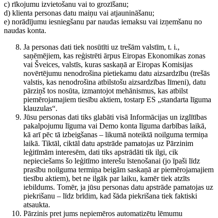
c) rīkojumu izvietošanu vai to grozīšanu;
d) klienta personas datu maiņu vai atjaunināšanu;
e) norādījumu iesniegšanu par naudas iemaksu vai izņemšanu no
naudas konta.
Ja personas dati tiek nosūtīti uz trešām valstīm, t. i.,
saņēmējiem, kas reģistrēti ārpus Eiropas Ekonomikas zonas
vai Šveices, valstīs, kuras saskaņā ar Eiropas Komisijas
novērtējumu nenodrošina pietiekamu datu aizsardzību (trešās
valstis, kas nenodrošina atbilstošu aizsardzības līmeni), datu
pārziņš tos nosūta, izmantojot mehānismus, kas atbilst
piemērojamajiem tiesību aktiem, tostarp ES „standarta līguma
klauzulas“.
Jūsu personas dati tiks glabāti visā Informācijas un izglītības
pakalpojumu līguma vai Demo konta līguma darbības laikā,
kā arī pēc tā izbeigšanas – likumā noteiktā noilguma termiņa
laikā. Tiktāl, ciktāl datu apstrāde pamatojas uz Pārzinim
leģitīmām interesēm, dati tiks apstrādāti tik ilgi, cik
nepieciešams šo leģitīmo interešu īstenošanai (jo īpaši līdz
prasību noilguma termiņa beigām saskaņā ar piemērojamajiem
tiesību aktiem), bet ne ilgāk par laiku, kamēr tiek atzīts
iebildums. Tomēr, ja jūsu personas datu apstrāde pamatojas uz
piekrišanu – līdz brīdim, kad šāda piekrišana tiek faktiski
atsaukta.
Pārzinis pret jums nepiemēros automatizētu lēmumu