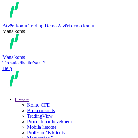
Atvērt kontu
Trading
Demo
Atvērt demo kontu
Mans konts
Mans konts
Tirdzniecība tiešsaistē
Help
Investē
Konto CFD
Brokeru konts
TradingView
Procenti par līdzekļiem
Mobilā lietotne
Profesionāls klients