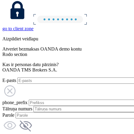
go to client zone
Aizpildiet veidlapu
Atveriet bezmaksas OANDA demo kontu
Rodo section
Kas ir personas datu pārzinis?
OANDA TMS Brokers S.A.
E-pasts
phone_prefix
Tālruņa numurs
Parole