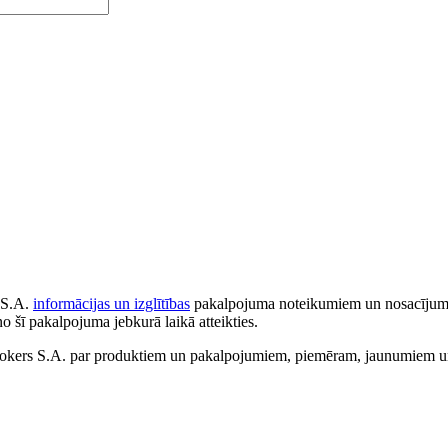
 S.A.
informācijas un izglītības
pakalpojuma noteikumiem un nosacījumiem
no šī pakalpojuma jebkurā laikā atteikties.
ers S.A. par produktiem un pakalpojumiem, piemēram, jaunumiem un 