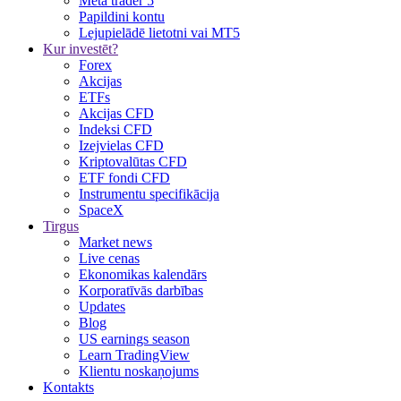
Meta trader 5
Papildini kontu
Lejupielādē lietotni vai MT5
Kur investēt?
Forex
Akcijas
ETFs
Akcijas CFD
Indeksi CFD
Izejvielas CFD
Kriptovalūtas CFD
ETF fondi CFD
Instrumentu specifikācija
SpaceX
Tirgus
Market news
Live cenas
Ekonomikas kalendārs
Korporatīvās darbības
Updates
Blog
US earnings season
Learn TradingView
Klientu noskaņojums
Kontakts