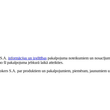
 S.A.
informācijas un izglītības
pakalpojuma noteikumiem un nosacījumiem
no šī pakalpojuma jebkurā laikā atteikties.
ers S.A. par produktiem un pakalpojumiem, piemēram, jaunumiem un 