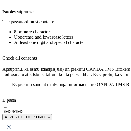
Paroles stiprums:
The password must contain:
8 or more characters
Uppercase and lowercase letters
At least one digit and special character
Check all consents
Apstiprinu, ka esmu izlasījis(-usi) un piekrītu OANDA TMS Brokers
nodrošinātu atbalstu pa tālruni konta pārvaldībai. Es saprotu, ka varu 
Es piekrītu saņemt mārketinga informāciju no OANDA TMS Brok
E-pasta
SMS/MMS
ATVĒRT DEMO KONTU »