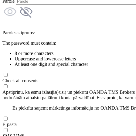
Parole
Paroles stiprums:
The password must contain:
8 or more characters
Uppercase and lowercase letters
At least one digit and special character
Check all consents
Apstiprinu, ka esmu izlasījis(-usi) un piekrītu OANDA TMS Brokers
nodrošinātu atbalstu pa tālruni konta pārvaldībai. Es saprotu, ka varu 
Es piekrītu saņemt mārketinga informāciju no OANDA TMS Brok
E-pasta
SMS/MMS