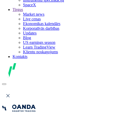
Instrumentu specifikācija
SpaceX
Tirgus
Market news
Live cenas
Ekonomikas kalendārs
Korporatīvās darbības
Updates
Blog
US earnings season
Learn TradingView
Klientu noskaņojums
Kontakts