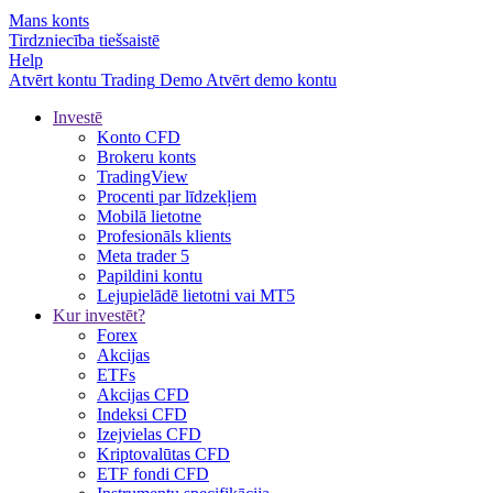
Mans konts
Tirdzniecība tiešsaistē
Help
Atvērt kontu
Trading
Demo
Atvērt demo kontu
Investē
Konto CFD
Brokeru konts
TradingView
Procenti par līdzekļiem
Mobilā lietotne
Profesionāls klients
Meta trader 5
Papildini kontu
Lejupielādē lietotni vai MT5
Kur investēt?
Forex
Akcijas
ETFs
Akcijas CFD
Indeksi CFD
Izejvielas CFD
Kriptovalūtas CFD
ETF fondi CFD