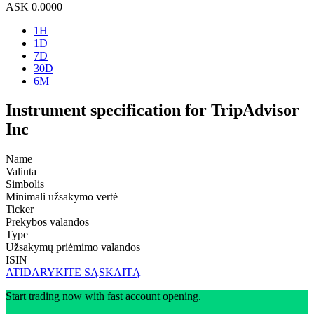
ASK
0.0000
1H
1D
7D
30D
6M
Instrument specification for TripAdvisor
Inc
Name
Valiuta
Simbolis
Minimali užsakymo vertė
Ticker
Prekybos valandos
Type
Užsakymų priėmimo valandos
ISIN
ATIDARYKITE SĄSKAITĄ
Start trading now with fast account opening.