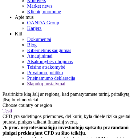
Rollovers
Market news
Klientų nuomonė
Apie mus
OANDA Group
Karjera
Kiti
Dokumentai
Blog
Kibernetinis saugumas
Atnaujinimai
Atsakomybės ribojimas
Teisinė atsakomybė
Privatumo politika
Prieinamumo deklaracija
Slapukų nustatymai
Pasirinkite kitą šalį ar regioną, kad pamatytumėte turinį, pritaikytą
jūsų buvimo vietai.
Choose country or region
Tęsti
CFD yra sudėtingos priemonės, dėl kurių kyla didelė rizika greitai
prarasti pinigus taikant finansinį svertą.
76 proc. neprofesionaliųjų investuotojų sąskaitų prarandami
pinigai prekiaujant CFD su šiuo teikėju.