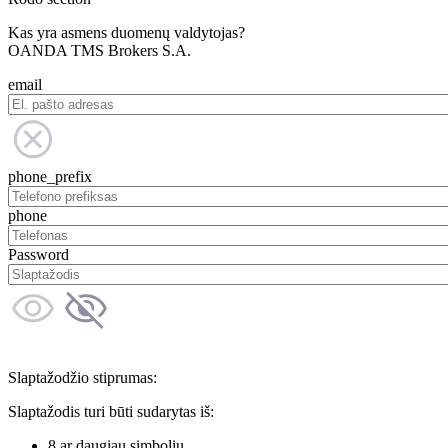
Kas yra asmens duomenų valdytojas?
OANDA TMS Brokers S.A.
email
phone_prefix
phone
Password
Slaptažodžio stiprumas:
Slaptažodis turi būti sudarytas iš:
8 ar daugiau simbolių