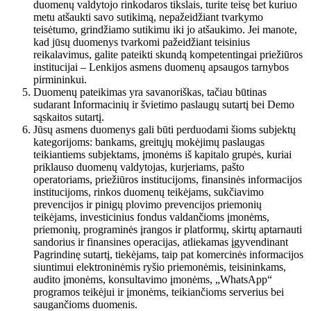
duomenų valdytojo rinkodaros tikslais, turite teisę bet kuriuo
metu atšaukti savo sutikimą, nepažeidžiant tvarkymo
teisėtumo, grindžiamo sutikimu iki jo atšaukimo. Jei manote,
kad jūsų duomenys tvarkomi pažeidžiant teisinius
reikalavimus, galite pateikti skundą kompetentingai priežiūros
institucijai – Lenkijos asmens duomenų apsaugos tarnybos
pirmininkui.
Duomenų pateikimas yra savanoriškas, tačiau būtinas
sudarant Informacinių ir švietimo paslaugų sutartį bei Demo
sąskaitos sutartį.
Jūsų asmens duomenys gali būti perduodami šioms subjektų
kategorijoms: bankams, greitųjų mokėjimų paslaugas
teikiantiems subjektams, įmonėms iš kapitalo grupės, kuriai
priklauso duomenų valdytojas, kurjeriams, pašto
operatoriams, priežiūros institucijoms, finansinės informacijos
institucijoms, rinkos duomenų teikėjams, sukčiavimo
prevencijos ir pinigų plovimo prevencijos priemonių
teikėjams, investicinius fondus valdančioms įmonėms,
priemonių, programinės įrangos ir platformų, skirtų aptarnauti
sandorius ir finansines operacijas, atliekamas įgyvendinant
Pagrindinę sutartį, tiekėjams, taip pat komercinės informacijos
siuntimui elektroninėmis ryšio priemonėmis, teisininkams,
audito įmonėms, konsultavimo įmonėms, „WhatsApp“
programos teikėjui ir įmonėms, teikiančioms serverius bei
saugančioms duomenis.