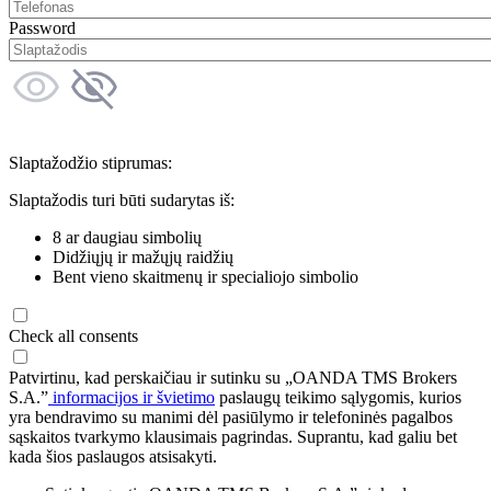
Password
Slaptažodžio stiprumas:
Slaptažodis turi būti sudarytas iš:
8 ar daugiau simbolių
Didžiųjų ir mažųjų raidžių
Bent vieno skaitmenų ir specialiojo simbolio
Check all consents
Patvirtinu, kad perskaičiau ir sutinku su „OANDA TMS Brokers
S.A.”
informacijos ir švietimo
paslaugų teikimo sąlygomis, kurios
yra bendravimo su manimi dėl pasiūlymo ir telefoninės pagalbos
sąskaitos tvarkymo klausimais pagrindas. Suprantu, kad galiu bet
kada šios paslaugos atsisakyti.