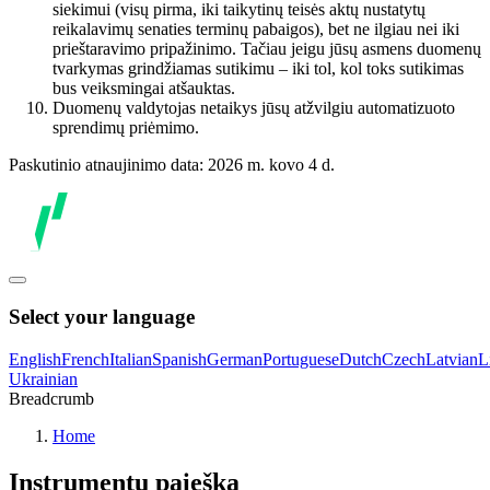
siekimui (visų pirma, iki taikytinų teisės aktų nustatytų
reikalavimų senaties terminų pabaigos), bet ne ilgiau nei iki
prieštaravimo pripažinimo. Tačiau jeigu jūsų asmens duomenų
tvarkymas grindžiamas sutikimu – iki tol, kol toks sutikimas
bus veiksmingai atšauktas.
Duomenų valdytojas netaikys jūsų atžvilgiu automatizuoto
sprendimų priėmimo.
Paskutinio atnaujinimo data: 2026 m. kovo 4 d.
Select your language
English
French
Italian
Spanish
German
Portuguese
Dutch
Czech
Latvian
L
Ukrainian
Breadcrumb
Home
Instrumentų paieška