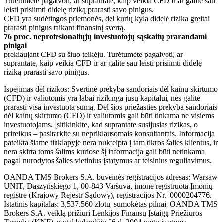
Turėtumėte pagalvoti, ar suprantate, kaip veikia CFD ir ar galite sau
leisti prisiimti didelę riziką prarasti savo pinigus.
CFD yra sudėtingos priemonės, dėl kurių kyla didelė rizika greitai
prarasti pinigus taikant finansinį svertą.
76 proc. neprofesionaliųjų investuotojų sąskaitų prarandami
pinigai
prekiaujant CFD su šiuo teikėju. Turėtumėte pagalvoti, ar
suprantate, kaip veikia CFD ir ar galite sau leisti prisiimti didelę
riziką prarasti savo pinigus.
Ispėjimas dėl rizikos: Svertinė prekyba sandoriais dėl kainų skirtumo
(CFD) ir valiutomis yra labai rizikinga jūsų kapitalui, nes galite
prarasti visa investuota sumą. Dėl šios priežasties prekyba sandoriais
dėl kainų skirtumo (CFD) ir valiutomis gali būti tinkama ne visiems
investuotojams. Įsitikinkite, kad suprantate susijusias rizikas, o
prireikus – pasitarkite su nepriklausomais konsultantais. Informacija
pateikta šiame tinklapyje nera nukreipta į tam tikros šalies klientus, ir
nera skirta toms šalims kuriose šį informacija gali būti netinkama
pagal nurodytos šalies vietinius įstatymus ar teisinius reguliavimus.
OANDA TMS Brokers S.A. buveinės registracijos adresas: Warsaw
UNIT, Daszyńskiego 1, 00-843 Varšuva, įmonė registruota Įmonių
registre (Krajowy Rejestr Sądowy), registracijos Nr.: 0000204776.
Įstatinis kapitalas: 3,537.560 zlotų, sumokėtas pilnai. OANDA TMS
Brokers S.A. veiklą prižiuri Lenkijos Finansų Įstaigų Priežiūros
Tarnyba (KNF), pagal balandžio 26 d. 2004 metų įstatymą.