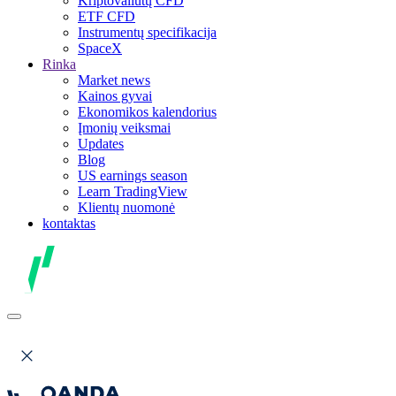
Kriptovaliutų CFD
ETF CFD
Instrumentų specifikacija
SpaceX
Rinka
Market news
Kainos gyvai
Ekonomikos kalendorius
Įmonių veiksmai
Updates
Blog
US earnings season
Learn TradingView
Klientų nuomonė
kontaktas