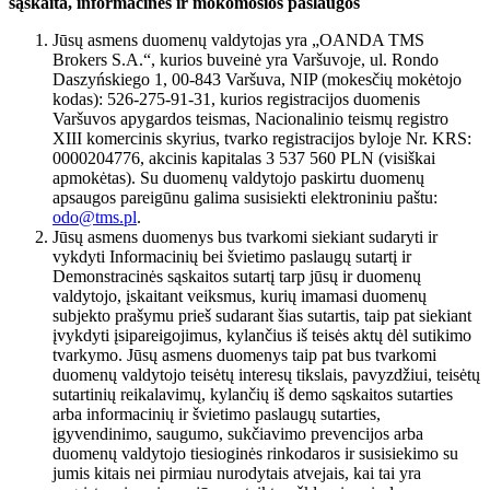
sąskaita, informacinės ir mokomosios paslaugos
Jūsų asmens duomenų valdytojas yra „OANDA TMS
Brokers S.A.“, kurios buveinė yra Varšuvoje, ul. Rondo
Daszyńskiego 1, 00-843 Varšuva, NIP (mokesčių mokėtojo
kodas): 526-275-91-31, kurios registracijos duomenis
Varšuvos apygardos teismas, Nacionalinio teismų registro
XIII komercinis skyrius, tvarko registracijos byloje Nr. KRS:
0000204776, akcinis kapitalas 3 537 560 PLN (visiškai
apmokėtas). Su duomenų valdytojo paskirtu duomenų
apsaugos pareigūnu galima susisiekti elektroniniu paštu:
odo@tms.pl
.
Jūsų asmens duomenys bus tvarkomi siekiant sudaryti ir
vykdyti Informacinių bei švietimo paslaugų sutartį ir
Demonstracinės sąskaitos sutartį tarp jūsų ir duomenų
valdytojo, įskaitant veiksmus, kurių imamasi duomenų
subjekto prašymu prieš sudarant šias sutartis, taip pat siekiant
įvykdyti įsipareigojimus, kylančius iš teisės aktų dėl sutikimo
tvarkymo. Jūsų asmens duomenys taip pat bus tvarkomi
duomenų valdytojo teisėtų interesų tikslais, pavyzdžiui, teisėtų
sutartinių reikalavimų, kylančių iš demo sąskaitos sutarties
arba informacinių ir švietimo paslaugų sutarties,
įgyvendinimo, saugumo, sukčiavimo prevencijos arba
duomenų valdytojo tiesioginės rinkodaros ir susisiekimo su
jumis kitais nei pirmiau nurodytais atvejais, kai tai yra