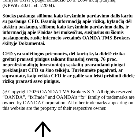
(KPWiG-4021-54-1/2004).
Stocks paslauga siūloma kaip kryžminio pardavimo dalis kartu
su paslauga CFD. Išsamią informaciją apie riziką, kylančią dėl
atskirų paslaugų, siūlomų kaip kryžminio pardavimo dalis, ir
informaciją apie išlaidas bei mokesčius, susijusius su šiomis
paslaugomis, rasite interneto svetainės OANDA TMS Brokers
skiltyje Dokumentai.
CFD yra sudėtingos priemonės, dėl kurių kyla didelė rizika
greitai prarasti pinigus taikant finansinį svertą. 76 proc.
neprofesionaliųjų investuotojų sąskaitų prarandami pinigai
prekiaujant CFD su šiuo teikėju. Turėtumėte pagalvoti, ar
suprantate, kaip veikia CFD ir ar galite sau leisti prisiimti didelę
riziką prarasti savo pinigus.
@ Copyright 2026 OANDA TMS Brokers S.A. All rights reserved.
“OANDA”, “fxTrade” and OANDA’s “fx” family of trademarks are
owned by OANDA Corporation. All other trademarks appearing on
this website are the property of their respective owner.