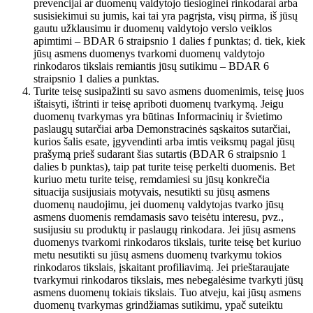
prevencijai ar duomenų valdytojo tiesioginei rinkodarai arba
susisiekimui su jumis, kai tai yra pagrįsta, visų pirma, iš jūsų
gautu užklausimu ir duomenų valdytojo verslo veiklos
apimtimi – BDAR 6 straipsnio 1 dalies f punktas; d. tiek, kiek
jūsų asmens duomenys tvarkomi duomenų valdytojo
rinkodaros tikslais remiantis jūsų sutikimu – BDAR 6
straipsnio 1 dalies a punktas.
Turite teisę susipažinti su savo asmens duomenimis, teisę juos
ištaisyti, ištrinti ir teisę apriboti duomenų tvarkymą. Jeigu
duomenų tvarkymas yra būtinas Informacinių ir švietimo
paslaugų sutarčiai arba Demonstracinės sąskaitos sutarčiai,
kurios šalis esate, įgyvendinti arba imtis veiksmų pagal jūsų
prašymą prieš sudarant šias sutartis (BDAR 6 straipsnio 1
dalies b punktas), taip pat turite teisę perkelti duomenis. Bet
kuriuo metu turite teisę, remdamiesi su jūsų konkrečia
situacija susijusiais motyvais, nesutikti su jūsų asmens
duomenų naudojimu, jei duomenų valdytojas tvarko jūsų
asmens duomenis remdamasis savo teisėtu interesu, pvz.,
susijusiu su produktų ir paslaugų rinkodara. Jei jūsų asmens
duomenys tvarkomi rinkodaros tikslais, turite teisę bet kuriuo
metu nesutikti su jūsų asmens duomenų tvarkymu tokios
rinkodaros tikslais, įskaitant profiliavimą. Jei prieštaraujate
tvarkymui rinkodaros tikslais, mes nebegalėsime tvarkyti jūsų
asmens duomenų tokiais tikslais. Tuo atveju, kai jūsų asmens
duomenų tvarkymas grindžiamas sutikimu, ypač suteiktu