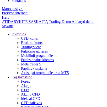
kontaktas
Mano paskyra
Prekyba internetu
Help
ATIDARYKITE SĄSKAITĄ
Trading
Demo
Atidaryti demo
sąskaitą
Investuok
CFD konts
Brokeru konts
TradingView
Palūkanų už lėšas
Mobilioji programėlė
Profesionalus klientas
Meta trader 5
Papildyk sąskaitą
Atsisiųsti programėlę arba MT5
į ką investuoti
Forex
Akcijų
ETFs
Akcijų CFD
Ideksai CFD
CFD žaliavos