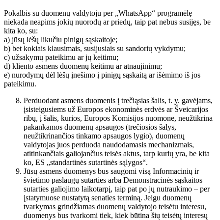
Pokalbis su duomenų valdytoju per „WhatsApp“ programėlę
niekada neapims jokių nuorodų ar priedų, taip pat nebus susijęs, be
kita ko, su:
a) jūsų lėšų likučiu pinigų sąskaitoje;
b) bet kokiais klausimais, susijusiais su sandorių vykdymu;
c) užsakymų pateikimu ar jų keitimu;
d) kliento asmens duomenų keitimu ar atnaujinimu;
e) nurodymų dėl lėšų įnešimo į pinigų sąskaitą ar išėmimo iš jos
pateikimu.
Perduodant asmens duomenis į trečiąsias šalis, t. y. gavėjams,
įsisteigusiems už Europos ekonominės erdvės ar Šveicarijos
ribų, į šalis, kurios, Europos Komisijos nuomone, neužtikrina
pakankamos duomenų apsaugos (trečiosios šalys,
neužtikrinančios tinkamo apsaugos lygio), duomenų
valdytojas juos perduoda naudodamasis mechanizmais,
atitinkančiais galiojančius teisės aktus, tarp kurių yra, be kita
ko, ES „standartinės sutartinės sąlygos“.
Jūsų asmens duomenys bus saugomi visą Informacinių ir
švietimo paslaugų sutarties arba Demonstracinės sąskaitos
sutarties galiojimo laikotarpį, taip pat po jų nutraukimo – per
įstatymuose nustatytą senaties terminą. Jeigu duomenų
tvarkymas grindžiamas duomenų valdytojo teisėtu interesu,
duomenys bus tvarkomi tiek, kiek būtina šių teisėtų interesų