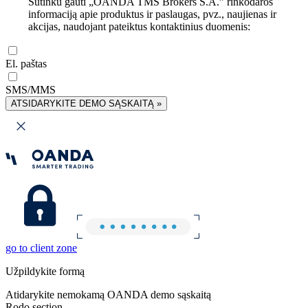
Sutinku gauti „OANDA TMS Brokers S.A.” rinkodaros
informaciją apie produktus ir paslaugas, pvz., naujienas ir
akcijas, naudojant pateiktus kontaktinius duomenis:
El. paštas
SMS/MMS
ATSIDARYKITE DEMO SĄSKAITĄ »
go to client zone
Užpildykite formą
Atidarykite nemokamą OANDA demo sąskaitą
Rodo section