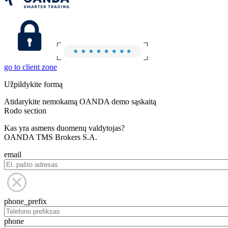
go to client zone
Užpildykite formą
Atidarykite nemokamą OANDA demo sąskaitą
Rodo section
Kas yra asmens duomenų valdytojas?
OANDA TMS Brokers S.A.
email
phone_prefix
phone