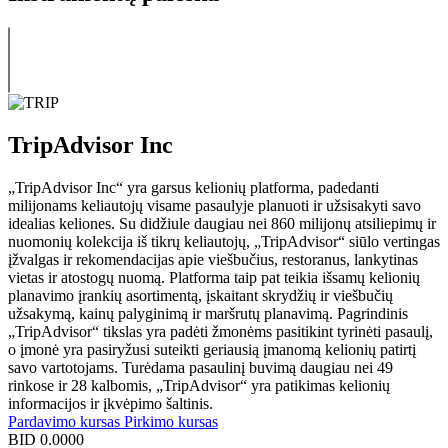
TripAdvisor Inc
„TripAdvisor Inc“ yra garsus kelionių platforma, padedanti
milijonams keliautojų visame pasaulyje planuoti ir užsisakyti savo
idealias keliones. Su didžiule daugiau nei 860 milijonų atsiliepimų ir
nuomonių kolekcija iš tikrų keliautojų, „TripAdvisor“ siūlo vertingas
įžvalgas ir rekomendacijas apie viešbučius, restoranus, lankytinas
vietas ir atostogų nuomą. Platforma taip pat teikia išsamų kelionių
planavimo įrankių asortimentą, įskaitant skrydžių ir viešbučių
užsakymą, kainų palyginimą ir maršrutų planavimą. Pagrindinis
„TripAdvisor“ tikslas yra padėti žmonėms pasitikint tyrinėti pasaulį,
o įmonė yra pasiryžusi suteikti geriausią įmanomą kelionių patirtį
savo vartotojams. Turėdama pasaulinį buvimą daugiau nei 49
rinkose ir 28 kalbomis, „TripAdvisor“ yra patikimas kelionių
informacijos ir įkvėpimo šaltinis.
Pardavimo kursas
Pirkimo kursas
BID
0.0000