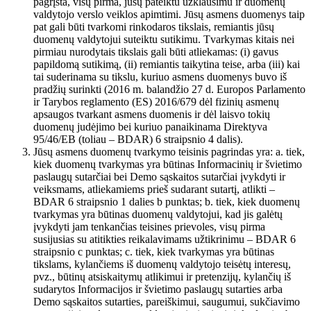
pagrįsta, visų pirma, jūsų pateiktu užklausimu ir duomenų
valdytojo verslo veiklos apimtimi. Jūsų asmens duomenys taip
pat gali būti tvarkomi rinkodaros tikslais, remiantis jūsų
duomenų valdytojui suteiktu sutikimu. Tvarkymas kitais nei
pirmiau nurodytais tikslais gali būti atliekamas: (i) gavus
papildomą sutikimą, (ii) remiantis taikytina teise, arba (iii) kai
tai suderinama su tikslu, kuriuo asmens duomenys buvo iš
pradžių surinkti (2016 m. balandžio 27 d. Europos Parlamento
ir Tarybos reglamento (ES) 2016/679 dėl fizinių asmenų
apsaugos tvarkant asmens duomenis ir dėl laisvo tokių
duomenų judėjimo bei kuriuo panaikinama Direktyva
95/46/EB (toliau – BDAR) 6 straipsnio 4 dalis).
Jūsų asmens duomenų tvarkymo teisinis pagrindas yra: a. tiek,
kiek duomenų tvarkymas yra būtinas Informacinių ir švietimo
paslaugų sutarčiai bei Demo sąskaitos sutarčiai įvykdyti ir
veiksmams, atliekamiems prieš sudarant sutartį, atlikti –
BDAR 6 straipsnio 1 dalies b punktas; b. tiek, kiek duomenų
tvarkymas yra būtinas duomenų valdytojui, kad jis galėtų
įvykdyti jam tenkančias teisines prievoles, visų pirma
susijusias su atitikties reikalavimams užtikrinimu – BDAR 6
straipsnio c punktas; c. tiek, kiek tvarkymas yra būtinas
tikslams, kylančiems iš duomenų valdytojo teisėtų interesų,
pvz., būtinų atsiskaitymų atlikimui ir pretenzijų, kylančių iš
sudarytos Informacijos ir švietimo paslaugų sutarties arba
Demo sąskaitos sutarties, pareiškimui, saugumui, sukčiavimo