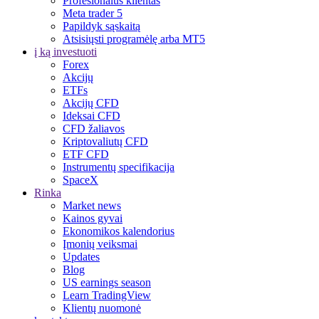
Profesionalus klientas
Meta trader 5
Papildyk sąskaitą
Atsisiųsti programėlę arba MT5
į ką investuoti
Forex
Akcijų
ETFs
Akcijų CFD
Ideksai CFD
CFD žaliavos
Kriptovaliutų CFD
ETF CFD
Instrumentų specifikacija
SpaceX
Rinka
Market news
Kainos gyvai
Ekonomikos kalendorius
Įmonių veiksmai
Updates
Blog
US earnings season
Learn TradingView
Klientų nuomonė