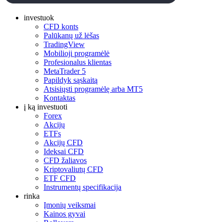
investuok
CFD konts
Palūkanų už lėšas
TradingView
Mobilioji programėlė
Profesionalus klientas
MetaTrader 5
Papildyk sąskaitą
Atsisiųsti programėlę arba MT5
Kontaktas
į ką investuoti
Forex
Akcijų
ETFs
Akcijų CFD
Ideksai CFD
CFD žaliavos
Kriptovaliutų CFD
ETF CFD
Instrumentų specifikacija
rinka
Įmonių veiksmai
Kainos gyvai