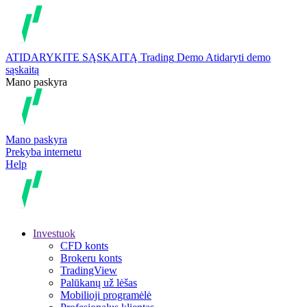
ATIDARYKITE SĄSKAITĄ
Trading
Demo
Atidaryti demo
sąskaitą
Mano paskyra
Mano paskyra
Prekyba internetu
Help
Investuok
CFD konts
Brokeru konts
TradingView
Palūkanų už lėšas
Mobilioji programėlė