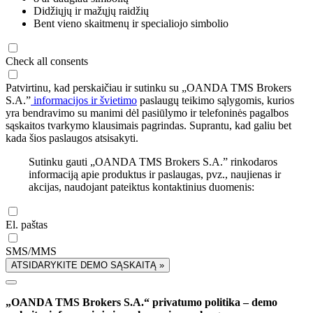
Didžiųjų ir mažųjų raidžių
Bent vieno skaitmenų ir specialiojo simbolio
Check all consents
Patvirtinu, kad perskaičiau ir sutinku su „OANDA TMS Brokers
S.A.”
informacijos ir švietimo
paslaugų teikimo sąlygomis, kurios
yra bendravimo su manimi dėl pasiūlymo ir telefoninės pagalbos
sąskaitos tvarkymo klausimais pagrindas. Suprantu, kad galiu bet
kada šios paslaugos atsisakyti.
Sutinku gauti „OANDA TMS Brokers S.A.” rinkodaros
informaciją apie produktus ir paslaugas, pvz., naujienas ir
akcijas, naudojant pateiktus kontaktinius duomenis:
El. paštas
SMS/MMS
ATSIDARYKITE DEMO SĄSKAITĄ »
„OANDA TMS Brokers S.A.“ privatumo politika – demo