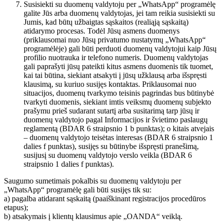
Susisiekti su duomenų valdytoju per „WhatsApp“ programėlę
galite Jūs arba duomenų valdytojas, jei tam reikia susisiekti su
Jumis, kad būtų užbaigtas sąskaitos (realiąją sąskaitą)
atidarymo procesas. Todėl Jūsų asmens duomenys
(priklausomai nuo Jūsų privatumo nustatymų „WhatsApp“
programėlėje) gali būti perduoti duomenų valdytojui kaip Jūsų
profilio nuotrauka ir telefono numeris. Duomenų valdytojas
gali paprašyti jūsų pateikti kitus asmens duomenis tik tuomet,
kai tai būtina, siekiant atsakyti į jūsų užklausą arba išspręsti
klausimą, su kuriuo susijęs kontaktas. Priklausomai nuo
situacijos, duomenų tvarkymo teisinis pagrindas bus būtinybė
tvarkyti duomenis, siekiant imtis veiksmų duomenų subjekto
prašymu prieš sudarant sutartį arba susitarimą tarp jūsų ir
duomenų valdytojo pagal Informacijos ir švietimo paslaugų
reglamentą (BDAR 6 straipsnio 1 b punktas); o kitais atvejais
– duomenų valdytojo teisėtas interesas (BDAR 6 straipsnio 1
dalies f punktas), susijęs su būtinybe išspręsti pranešimą,
susijusį su duomenų valdytojo verslo veikla (BDAR 6
straipsnio 1 dalies f punktas).
Saugumo sumetimais pokalbis su duomenų valdytoju per
„WhatsApp“ programėlę gali būti susijęs tik su:
a) pagalba atidarant sąskaitą (paaiškinant registracijos procedūros
etapus);
b) atsakymais į klientų klausimus apie „OANDA“ veiklą.