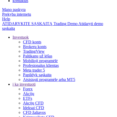
kontaktas
Mano paskyra
Prekyba internetu
Help
ATIDARYKITE SĄSKAITĄ
Trading
Demo
Atidaryti demo
sąskaitą
Investuok
CFD konts
Brokeru konts
TradingView
Palūkanų už lėšas
Mobilioji programėlė
Profesionalus klientas
Meta trader 5
Papildyk sąskaitą
Atsisiųsti programėlę arba MT5
į ką investuoti
Forex
Akcijų
ETFs
Akcijų CFD
Ideksai CFD
CFD žaliavos