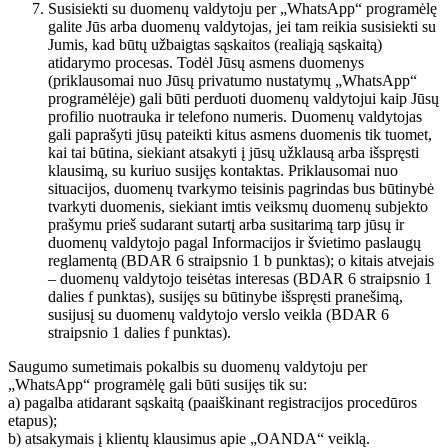
Susisiekti su duomenų valdytoju per „WhatsApp“ programėlę
galite Jūs arba duomenų valdytojas, jei tam reikia susisiekti su
Jumis, kad būtų užbaigtas sąskaitos (realiąją sąskaitą)
atidarymo procesas. Todėl Jūsų asmens duomenys
(priklausomai nuo Jūsų privatumo nustatymų „WhatsApp“
programėlėje) gali būti perduoti duomenų valdytojui kaip Jūsų
profilio nuotrauka ir telefono numeris. Duomenų valdytojas
gali paprašyti jūsų pateikti kitus asmens duomenis tik tuomet,
kai tai būtina, siekiant atsakyti į jūsų užklausą arba išspręsti
klausimą, su kuriuo susijęs kontaktas. Priklausomai nuo
situacijos, duomenų tvarkymo teisinis pagrindas bus būtinybė
tvarkyti duomenis, siekiant imtis veiksmų duomenų subjekto
prašymu prieš sudarant sutartį arba susitarimą tarp jūsų ir
duomenų valdytojo pagal Informacijos ir švietimo paslaugų
reglamentą (BDAR 6 straipsnio 1 b punktas); o kitais atvejais
– duomenų valdytojo teisėtas interesas (BDAR 6 straipsnio 1
dalies f punktas), susijęs su būtinybe išspręsti pranešimą,
susijusį su duomenų valdytojo verslo veikla (BDAR 6
straipsnio 1 dalies f punktas).
Saugumo sumetimais pokalbis su duomenų valdytoju per
„WhatsApp“ programėlę gali būti susijęs tik su:
a) pagalba atidarant sąskaitą (paaiškinant registracijos procedūros
etapus);
b) atsakymais į klientų klausimus apie „OANDA“ veiklą.