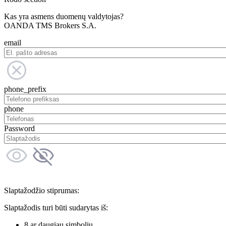
Kas yra asmens duomenų valdytojas?
OANDA TMS Brokers S.A.
email
phone_prefix
phone
Password
Slaptažodžio stiprumas:
Slaptažodis turi būti sudarytas iš:
8 ar daugiau simbolių