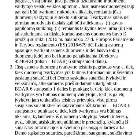
pagrįsta, visų pirma, jūsų pateiktu užklausimu ir duomenų
valdytojo verslo veiklos apimtimi. Jūsų asmens duomenys taip
pat gali būti tvarkomi rinkodaros tikslais, remiantis jūsų
duomenų valdytojui suteiktu sutikimu. Tvarkymas kitais nei
pirmiau nurodytais tikslais gali būti atliekamas: (i) gavus
papildomą sutikimą, (ii) remiantis taikytina teise, arba (iii) kai
tai suderinama su tikslu, kuriuo asmens duomenys buvo iš
pradžių surinkti (2016 m. balandžio 27 d. Europos Parlamento
ir Tarybos reglamento (ES) 2016/679 dėl fizinių asmenų
apsaugos tvarkant asmens duomenis ir dėl laisvo tokių
duomenų judėjimo bei kuriuo panaikinama Direktyva
95/46/EB (toliau – BDAR) 6 straipsnio 4 dalis).
Jūsų asmens duomenų tvarkymo teisinis pagrindas yra: a. tiek,
kiek duomenų tvarkymas yra būtinas Informacinių ir švietimo
paslaugų sutarčiai bei Demo sąskaitos sutarčiai įvykdyti ir
veiksmams, atliekamiems prieš sudarant sutartį, atlikti –
BDAR 6 straipsnio 1 dalies b punktas; b. tiek, kiek duomenų
tvarkymas yra būtinas duomenų valdytojui, kad jis galėtų
įvykdyti jam tenkančias teisines prievoles, visų pirma
susijusias su atitikties reikalavimams užtikrinimu – BDAR 6
straipsnio c punktas; c. tiek, kiek tvarkymas yra būtinas
tikslams, kylančiems iš duomenų valdytojo teisėtų interesų,
pvz., būtinų atsiskaitymų atlikimui ir pretenzijų, kylančių iš
sudarytos Informacijos ir švietimo paslaugų sutarties arba
Demo sąskaitos sutarties, pareiškimui, saugumui, sukčiavimo