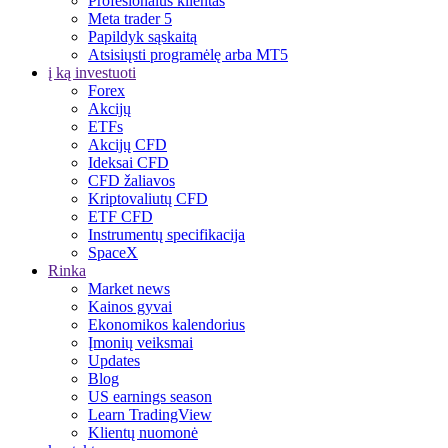
Profesionalus klientas
Meta trader 5
Papildyk sąskaitą
Atsisiųsti programėlę arba MT5
į ką investuoti
Forex
Akcijų
ETFs
Akcijų CFD
Ideksai CFD
CFD žaliavos
Kriptovaliutų CFD
ETF CFD
Instrumentų specifikacija
SpaceX
Rinka
Market news
Kainos gyvai
Ekonomikos kalendorius
Įmonių veiksmai
Updates
Blog
US earnings season
Learn TradingView
Klientų nuomonė