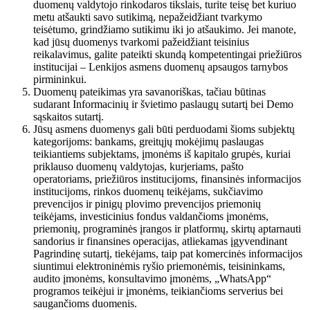
duomenų valdytojo rinkodaros tikslais, turite teisę bet kuriuo
metu atšaukti savo sutikimą, nepažeidžiant tvarkymo
teisėtumo, grindžiamo sutikimu iki jo atšaukimo. Jei manote,
kad jūsų duomenys tvarkomi pažeidžiant teisinius
reikalavimus, galite pateikti skundą kompetentingai priežiūros
institucijai – Lenkijos asmens duomenų apsaugos tarnybos
pirmininkui.
Duomenų pateikimas yra savanoriškas, tačiau būtinas
sudarant Informacinių ir švietimo paslaugų sutartį bei Demo
sąskaitos sutartį.
Jūsų asmens duomenys gali būti perduodami šioms subjektų
kategorijoms: bankams, greitųjų mokėjimų paslaugas
teikiantiems subjektams, įmonėms iš kapitalo grupės, kuriai
priklauso duomenų valdytojas, kurjeriams, pašto
operatoriams, priežiūros institucijoms, finansinės informacijos
institucijoms, rinkos duomenų teikėjams, sukčiavimo
prevencijos ir pinigų plovimo prevencijos priemonių
teikėjams, investicinius fondus valdančioms įmonėms,
priemonių, programinės įrangos ir platformų, skirtų aptarnauti
sandorius ir finansines operacijas, atliekamas įgyvendinant
Pagrindinę sutartį, tiekėjams, taip pat komercinės informacijos
siuntimui elektroninėmis ryšio priemonėmis, teisininkams,
audito įmonėms, konsultavimo įmonėms, „WhatsApp“
programos teikėjui ir įmonėms, teikiančioms serverius bei
saugančioms duomenis.