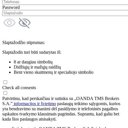
Password
Slaptažodžio stiprumas:
Slaptažodis turi būti sudarytas iš:
8 ar daugiau simbolių
Didžiųjų ir mažųjų raidžių
Bent vieno skaitmenų ir specialiojo simbolio
Check all consents
Patvirtinu, kad perskaičiau ir sutinku su „OANDA TMS Brokers
S.A.”
informacijos ir švietimo
paslaugų teikimo sąlygomis, kurios
yra bendravimo su manimi dėl pasiūlymo ir telefoninės pagalbos
sąskaitos tvarkymo klausimais pagrindas. Suprantu, kad galiu bet
kada šios paslaugos atsisakyti.