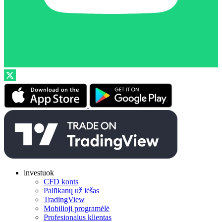
investuok
CFD konts
Palūkanų už lėšas
TradingView
Mobilioji programėlė
Profesionalus klientas