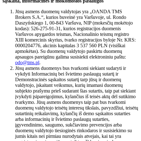
sąskaita, informacinės ir mokomosios paslaugos
Jūsų asmens duomenų valdytojas yra „OANDA TMS
Brokers S.A.“, kurios buveinė yra Varšuvoje, ul. Rondo
Daszyńskiego 1, 00-843 Varšuva, NIP (mokesčių mokėtojo
kodas): 526-275-91-31, kurios registracijos duomenis
Varšuvos apygardos teismas, Nacionalinio teismų registro
XIII komercinis skyrius, tvarko registracijos byloje Nr. KRS:
0000204776, akcinis kapitalas 3 537 560 PLN (visiškai
apmokėtas). Su duomenų valdytojo paskirtu duomenų
apsaugos pareigūnu galima susisiekti elektroniniu paštu:
odo@tms.pl
.
Jūsų asmens duomenys bus tvarkomi siekiant sudaryti ir
vykdyti Informacinių bei švietimo paslaugų sutartį ir
Demonstracinės sąskaitos sutartį tarp jūsų ir duomenų
valdytojo, įskaitant veiksmus, kurių imamasi duomenų
subjekto prašymu prieš sudarant šias sutartis, taip pat siekiant
įvykdyti įsipareigojimus, kylančius iš teisės aktų dėl sutikimo
tvarkymo. Jūsų asmens duomenys taip pat bus tvarkomi
duomenų valdytojo teisėtų interesų tikslais, pavyzdžiui, teisėtų
sutartinių reikalavimų, kylančių iš demo sąskaitos sutarties
arba informacinių ir švietimo paslaugų sutarties,
įgyvendinimo, saugumo, sukčiavimo prevencijos arba
duomenų valdytojo tiesioginės rinkodaros ir susisiekimo su
jumis kitais nei pirmiau nurodytais atvejais, kai tai yra