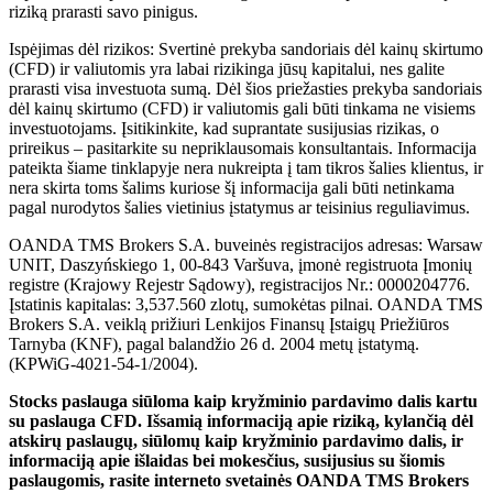
riziką prarasti savo pinigus.
Ispėjimas dėl rizikos: Svertinė prekyba sandoriais dėl kainų skirtumo
(CFD) ir valiutomis yra labai rizikinga jūsų kapitalui, nes galite
prarasti visa investuota sumą. Dėl šios priežasties prekyba sandoriais
dėl kainų skirtumo (CFD) ir valiutomis gali būti tinkama ne visiems
investuotojams. Įsitikinkite, kad suprantate susijusias rizikas, o
prireikus – pasitarkite su nepriklausomais konsultantais. Informacija
pateikta šiame tinklapyje nera nukreipta į tam tikros šalies klientus, ir
nera skirta toms šalims kuriose šį informacija gali būti netinkama
pagal nurodytos šalies vietinius įstatymus ar teisinius reguliavimus.
OANDA TMS Brokers S.A. buveinės registracijos adresas: Warsaw
UNIT, Daszyńskiego 1, 00-843 Varšuva, įmonė registruota Įmonių
registre (Krajowy Rejestr Sądowy), registracijos Nr.: 0000204776.
Įstatinis kapitalas: 3,537.560 zlotų, sumokėtas pilnai. OANDA TMS
Brokers S.A. veiklą prižiuri Lenkijos Finansų Įstaigų Priežiūros
Tarnyba (KNF), pagal balandžio 26 d. 2004 metų įstatymą.
(KPWiG-4021-54-1/2004).
Stocks paslauga siūloma kaip kryžminio pardavimo dalis kartu
su paslauga CFD. Išsamią informaciją apie riziką, kylančią dėl
atskirų paslaugų, siūlomų kaip kryžminio pardavimo dalis, ir
informaciją apie išlaidas bei mokesčius, susijusius su šiomis
paslaugomis, rasite interneto svetainės OANDA TMS Brokers