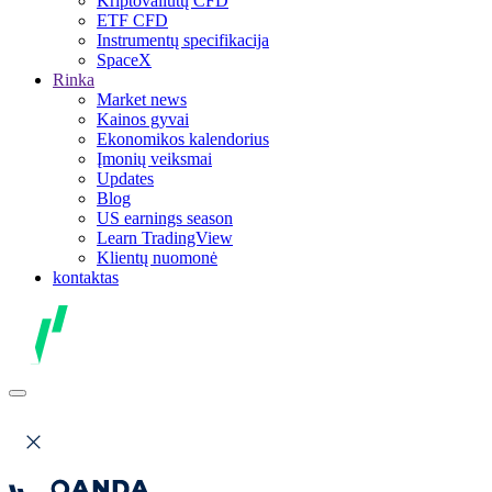
Kriptovaliutų CFD
ETF CFD
Instrumentų specifikacija
SpaceX
Rinka
Market news
Kainos gyvai
Ekonomikos kalendorius
Įmonių veiksmai
Updates
Blog
US earnings season
Learn TradingView
Klientų nuomonė
kontaktas