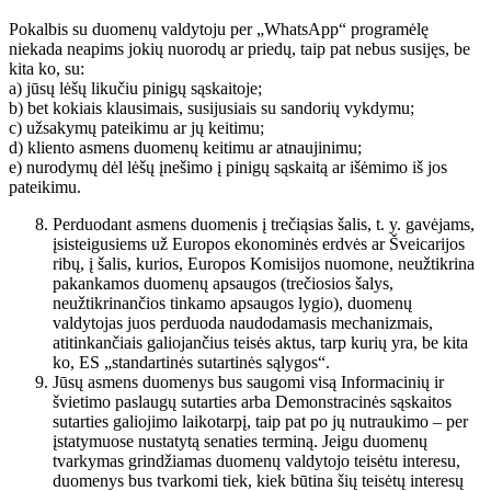
Pokalbis su duomenų valdytoju per „WhatsApp“ programėlę
niekada neapims jokių nuorodų ar priedų, taip pat nebus susijęs, be
kita ko, su:
a) jūsų lėšų likučiu pinigų sąskaitoje;
b) bet kokiais klausimais, susijusiais su sandorių vykdymu;
c) užsakymų pateikimu ar jų keitimu;
d) kliento asmens duomenų keitimu ar atnaujinimu;
e) nurodymų dėl lėšų įnešimo į pinigų sąskaitą ar išėmimo iš jos
pateikimu.
Perduodant asmens duomenis į trečiąsias šalis, t. y. gavėjams,
įsisteigusiems už Europos ekonominės erdvės ar Šveicarijos
ribų, į šalis, kurios, Europos Komisijos nuomone, neužtikrina
pakankamos duomenų apsaugos (trečiosios šalys,
neužtikrinančios tinkamo apsaugos lygio), duomenų
valdytojas juos perduoda naudodamasis mechanizmais,
atitinkančiais galiojančius teisės aktus, tarp kurių yra, be kita
ko, ES „standartinės sutartinės sąlygos“.
Jūsų asmens duomenys bus saugomi visą Informacinių ir
švietimo paslaugų sutarties arba Demonstracinės sąskaitos
sutarties galiojimo laikotarpį, taip pat po jų nutraukimo – per
įstatymuose nustatytą senaties terminą. Jeigu duomenų
tvarkymas grindžiamas duomenų valdytojo teisėtu interesu,
duomenys bus tvarkomi tiek, kiek būtina šių teisėtų interesų