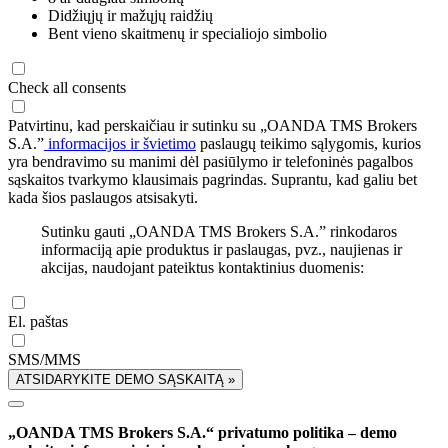
Didžiųjų ir mažųjų raidžių
Bent vieno skaitmenų ir specialiojo simbolio
Check all consents
Patvirtinu, kad perskaičiau ir sutinku su „OANDA TMS Brokers
S.A.”
informacijos ir švietimo
paslaugų teikimo sąlygomis, kurios
yra bendravimo su manimi dėl pasiūlymo ir telefoninės pagalbos
sąskaitos tvarkymo klausimais pagrindas. Suprantu, kad galiu bet
kada šios paslaugos atsisakyti.
Sutinku gauti „OANDA TMS Brokers S.A.” rinkodaros
informaciją apie produktus ir paslaugas, pvz., naujienas ir
akcijas, naudojant pateiktus kontaktinius duomenis:
El. paštas
SMS/MMS
ATSIDARYKITE DEMO SĄSKAITĄ »
„OANDA TMS Brokers S.A.“ privatumo politika – demo