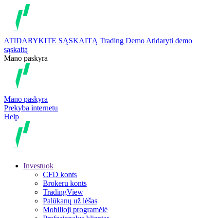
ATIDARYKITE SĄSKAITĄ
Trading
Demo
Atidaryti demo
sąskaitą
Mano paskyra
Mano paskyra
Prekyba internetu
Help
Investuok
CFD konts
Brokeru konts
TradingView
Palūkanų už lėšas
Mobilioji programėlė