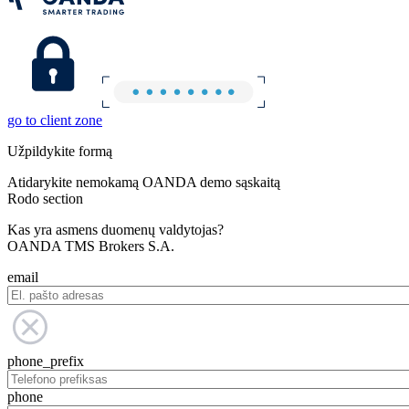
go to client zone
Užpildykite formą
Atidarykite nemokamą OANDA demo sąskaitą
Rodo section
Kas yra asmens duomenų valdytojas?
OANDA TMS Brokers S.A.
email
phone_prefix
phone