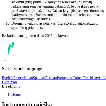
siekimui (visų pirma, iki taikytinų teisės aktų nustatytų
reikalavimų senaties terminų pabaigos), bet ne ilgiau nei iki
prieštaravimo pripažinimo. Tačiau jeigu jūsų asmens duomenų
tvarkymas grindžiamas sutikimu – iki tol, kol toks sutikimas
bus veiksmingai atšauktas.
Duomenų valdytojas netaikys jūsų atžvilgiu automatizuoto
sprendimų priėmimo.
Paskutinio atnaujinimo data: 2026 m. kovo 4 d.
Select your language
English
French
Italian
Spanish
German
Portuguese
Dutch
Czech
Latvian
L
Ukrainian
Breadcrumb
Home
Instrumentų paieška