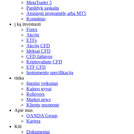
MetaTrader 5
Papildyk sąskaitą
Atsisiųsti programėlę arba MT5
Kontaktas
į ką investuoti
Forex
Akcijų
ETFs
Akcijų CFD
Ideksai CFD
CFD žaliavos
Kriptovaliutų CFD
ETF CFD
Instrumentų specifikacija
rinka
Įmonių veiksmai
Kainos gyvai
Rollovers
Market news
Klientų nuomonė
Apie mus
OANDA Group
Karjera
Kiti
Dokumentai