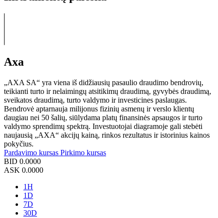
Axa
„AXA SA“ yra viena iš didžiausių pasaulio draudimo bendrovių,
teikianti turto ir nelaimingų atsitikimų draudimą, gyvybės draudimą,
sveikatos draudimą, turto valdymo ir investicines paslaugas.
Bendrovė aptarnauja milijonus fizinių asmenų ir verslo klientų
daugiau nei 50 šalių, siūlydama platų finansinės apsaugos ir turto
valdymo sprendimų spektrą. Investuotojai diagramoje gali stebėti
naujausią „AXA“ akcijų kainą, rinkos rezultatus ir istorinius kainos
pokyčius.
Pardavimo kursas
Pirkimo kursas
BID
0.0000
ASK
0.0000
1H
1D
7D
30D