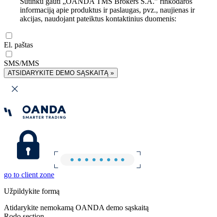
Sutinku gauti „OANDA TMS Brokers S.A.” rinkodaros
informaciją apie produktus ir paslaugas, pvz., naujienas ir
akcijas, naudojant pateiktus kontaktinius duomenis:
El. paštas
SMS/MMS
ATSIDARYKITE DEMO SĄSKAITĄ »
go to client zone
Užpildykite formą
Atidarykite nemokamą OANDA demo sąskaitą
Rodo section