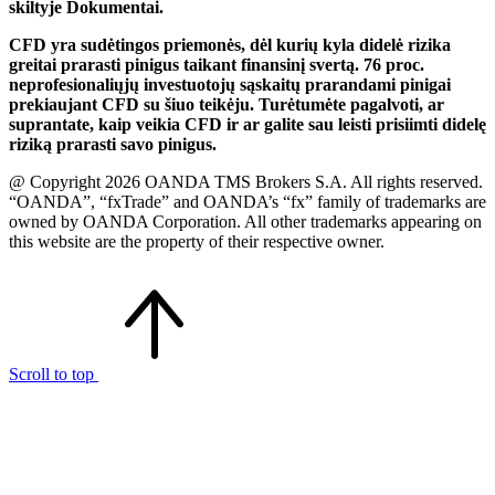
skiltyje Dokumentai.
CFD yra sudėtingos priemonės, dėl kurių kyla didelė rizika
greitai prarasti pinigus taikant finansinį svertą. 76 proc.
neprofesionaliųjų investuotojų sąskaitų prarandami pinigai
prekiaujant CFD su šiuo teikėju. Turėtumėte pagalvoti, ar
suprantate, kaip veikia CFD ir ar galite sau leisti prisiimti didelę
riziką prarasti savo pinigus.
@ Copyright 2026 OANDA TMS Brokers S.A. All rights reserved.
“OANDA”, “fxTrade” and OANDA’s “fx” family of trademarks are
owned by OANDA Corporation. All other trademarks appearing on
this website are the property of their respective owner.
Scroll to top