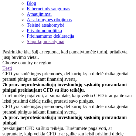
Blog
Kibernetinis saugumas
Atnaujinimai
Atsakomybės ribojimas
Teisinė atsakomybė
Privatumo politika
Prieinamumo deklaracija
Slapukų nustatymai
Pasirinkite kitą šalį ar regioną, kad pamatytumėte turinį, pritaikytą
jūsų buvimo vietai.
Choose country or region
Tęsti
CFD yra sudėtingos priemonės, dėl kurių kyla didelė rizika greitai
prarasti pinigus taikant finansinį svertą.
76 proc. neprofesionaliųjų investuotojų sąskaitų prarandami
pinigai prekiaujant CFD su šiuo teikėju.
Turėtumėte pagalvoti, ar suprantate, kaip veikia CFD ir ar galite sau
leisti prisiimti didelę riziką prarasti savo pinigus.
CFD yra sudėtingos priemonės, dėl kurių kyla didelė rizika greitai
prarasti pinigus taikant finansinį svertą.
76 proc. neprofesionaliųjų investuotojų sąskaitų prarandami
pinigai
prekiaujant CFD su šiuo teikėju. Turėtumėte pagalvoti, ar
suprantate, kaip veikia CFD ir ar galite sau leisti prisiimti didelę