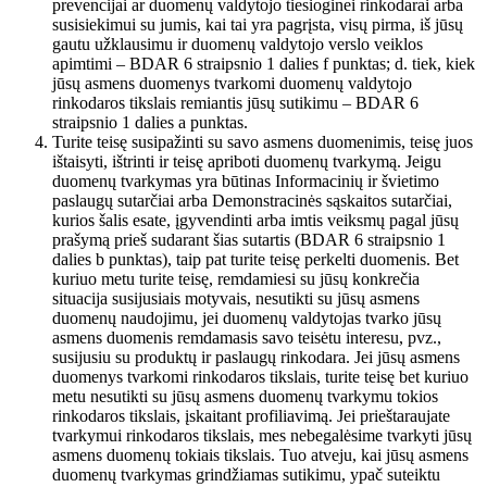
prevencijai ar duomenų valdytojo tiesioginei rinkodarai arba
susisiekimui su jumis, kai tai yra pagrįsta, visų pirma, iš jūsų
gautu užklausimu ir duomenų valdytojo verslo veiklos
apimtimi – BDAR 6 straipsnio 1 dalies f punktas; d. tiek, kiek
jūsų asmens duomenys tvarkomi duomenų valdytojo
rinkodaros tikslais remiantis jūsų sutikimu – BDAR 6
straipsnio 1 dalies a punktas.
Turite teisę susipažinti su savo asmens duomenimis, teisę juos
ištaisyti, ištrinti ir teisę apriboti duomenų tvarkymą. Jeigu
duomenų tvarkymas yra būtinas Informacinių ir švietimo
paslaugų sutarčiai arba Demonstracinės sąskaitos sutarčiai,
kurios šalis esate, įgyvendinti arba imtis veiksmų pagal jūsų
prašymą prieš sudarant šias sutartis (BDAR 6 straipsnio 1
dalies b punktas), taip pat turite teisę perkelti duomenis. Bet
kuriuo metu turite teisę, remdamiesi su jūsų konkrečia
situacija susijusiais motyvais, nesutikti su jūsų asmens
duomenų naudojimu, jei duomenų valdytojas tvarko jūsų
asmens duomenis remdamasis savo teisėtu interesu, pvz.,
susijusiu su produktų ir paslaugų rinkodara. Jei jūsų asmens
duomenys tvarkomi rinkodaros tikslais, turite teisę bet kuriuo
metu nesutikti su jūsų asmens duomenų tvarkymu tokios
rinkodaros tikslais, įskaitant profiliavimą. Jei prieštaraujate
tvarkymui rinkodaros tikslais, mes nebegalėsime tvarkyti jūsų
asmens duomenų tokiais tikslais. Tuo atveju, kai jūsų asmens
duomenų tvarkymas grindžiamas sutikimu, ypač suteiktu