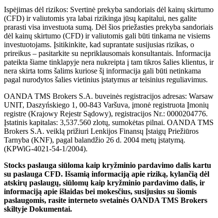
Ispėjimas dėl rizikos: Svertinė prekyba sandoriais dėl kainų skirtumo
(CFD) ir valiutomis yra labai rizikinga jūsų kapitalui, nes galite
prarasti visa investuota sumą. Dėl šios priežasties prekyba sandoriais
dėl kainų skirtumo (CFD) ir valiutomis gali būti tinkama ne visiems
investuotojams. Įsitikinkite, kad suprantate susijusias rizikas, o
prireikus – pasitarkite su nepriklausomais konsultantais. Informacija
pateikta šiame tinklapyje nera nukreipta į tam tikros šalies klientus, ir
nera skirta toms šalims kuriose šį informacija gali būti netinkama
pagal nurodytos šalies vietinius įstatymus ar teisinius reguliavimus.
OANDA TMS Brokers S.A. buveinės registracijos adresas: Warsaw
UNIT, Daszyńskiego 1, 00-843 Varšuva, įmonė registruota Įmonių
registre (Krajowy Rejestr Sądowy), registracijos Nr.: 0000204776.
Įstatinis kapitalas: 3,537.560 zlotų, sumokėtas pilnai. OANDA TMS
Brokers S.A. veiklą prižiuri Lenkijos Finansų Įstaigų Priežiūros
Tarnyba (KNF), pagal balandžio 26 d. 2004 metų įstatymą.
(KPWiG-4021-54-1/2004).
Stocks paslauga siūloma kaip kryžminio pardavimo dalis kartu
su paslauga CFD. Išsamią informaciją apie riziką, kylančią dėl
atskirų paslaugų, siūlomų kaip kryžminio pardavimo dalis, ir
informaciją apie išlaidas bei mokesčius, susijusius su šiomis
paslaugomis, rasite interneto svetainės OANDA TMS Brokers
skiltyje Dokumentai.