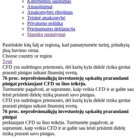
Kibernetinis saugumas
Atnaujinimai
Atsakomybės ribojimas
Teisinė atsakomybė
Privatumo politika
Prieinamumo deklaracija
Slapukų nustatymai
Pasirinkite kitą šalį ar regioną, kad pamatytumėte turinį, pritaikytą
jūsų buvimo vietai.
Choose country or region
Tęsti
CFD yra sudėtingos priemonės, dėl kurių kyla didelė rizika greitai
prarasti pinigus taikant finansinį svertą.
76 proc. neprofesionaliųjų investuotojų sąskaitų prarandami
pinigai prekiaujant CFD su šiuo teikėju.
Turėtumėte pagalvoti, ar suprantate, kaip veikia CFD ir ar galite sau
leisti prisiimti didelę riziką prarasti savo pinigus.
CFD yra sudėtingos priemonės, dėl kurių kyla didelė rizika greitai
prarasti pinigus taikant finansinį svertą.
76 proc. neprofesionaliųjų investuotojų sąskaitų prarandami
pinigai
prekiaujant CFD su šiuo teikėju. Turėtumėte pagalvoti, ar
suprantate, kaip veikia CFD ir ar galite sau leisti prisiimti didelę
riziką prarasti savo pinigus.