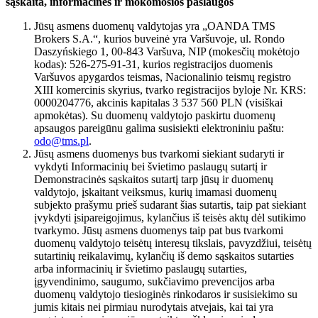
sąskaita, informacinės ir mokomosios paslaugos
Jūsų asmens duomenų valdytojas yra „OANDA TMS
Brokers S.A.“, kurios buveinė yra Varšuvoje, ul. Rondo
Daszyńskiego 1, 00-843 Varšuva, NIP (mokesčių mokėtojo
kodas): 526-275-91-31, kurios registracijos duomenis
Varšuvos apygardos teismas, Nacionalinio teismų registro
XIII komercinis skyrius, tvarko registracijos byloje Nr. KRS:
0000204776, akcinis kapitalas 3 537 560 PLN (visiškai
apmokėtas). Su duomenų valdytojo paskirtu duomenų
apsaugos pareigūnu galima susisiekti elektroniniu paštu:
odo@tms.pl
.
Jūsų asmens duomenys bus tvarkomi siekiant sudaryti ir
vykdyti Informacinių bei švietimo paslaugų sutartį ir
Demonstracinės sąskaitos sutartį tarp jūsų ir duomenų
valdytojo, įskaitant veiksmus, kurių imamasi duomenų
subjekto prašymu prieš sudarant šias sutartis, taip pat siekiant
įvykdyti įsipareigojimus, kylančius iš teisės aktų dėl sutikimo
tvarkymo. Jūsų asmens duomenys taip pat bus tvarkomi
duomenų valdytojo teisėtų interesų tikslais, pavyzdžiui, teisėtų
sutartinių reikalavimų, kylančių iš demo sąskaitos sutarties
arba informacinių ir švietimo paslaugų sutarties,
įgyvendinimo, saugumo, sukčiavimo prevencijos arba
duomenų valdytojo tiesioginės rinkodaros ir susisiekimo su
jumis kitais nei pirmiau nurodytais atvejais, kai tai yra