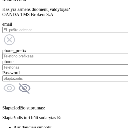
Kas yra asmens duomenų valdytojas?
OANDA TMS Brokers S.A.
email
phone_prefix
phone
Password
Slaptažodžio stiprumas:
Slaptažodis turi būti sudarytas iš:
8 ar daugiau simbolių