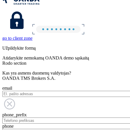
go to client zone
Užpildykite formą
Atidarykite nemokamą OANDA demo sąskaitą
Rodo section
Kas yra asmens duomenų valdytojas?
OANDA TMS Brokers S.A.
email
phone_prefix
phone