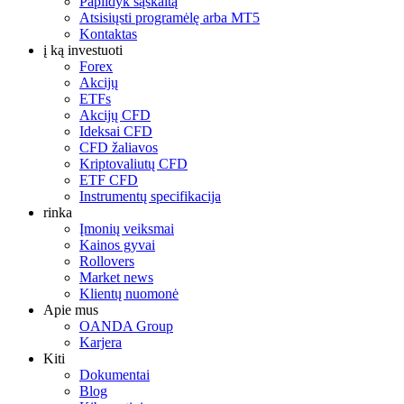
Papildyk sąskaitą
Atsisiųsti programėlę arba MT5
Kontaktas
į ką investuoti
Forex
Akcijų
ETFs
Akcijų CFD
Ideksai CFD
CFD žaliavos
Kriptovaliutų CFD
ETF CFD
Instrumentų specifikacija
rinka
Įmonių veiksmai
Kainos gyvai
Rollovers
Market news
Klientų nuomonė
Apie mus
OANDA Group
Karjera
Kiti
Dokumentai
Blog