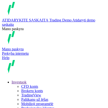
ATIDARYKITE SĄSKAITĄ
Trading
Demo
Atidaryti demo
sąskaitą
Mano paskyra
Mano paskyra
Prekyba internetu
Help
Investuok
CFD konts
Brokeru konts
TradingView
Palūkanų už lėšas
Mobilioji programėlė