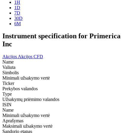
1H
1D
7D
30D
6M
Instrument specification for Primerica
Inc
Akcijos
Akcijos CFD
Name
Valiuta
Simbolis
Minimali užsakymo vertė
Ticker
Prekybos valandos
Type
Užsakymų priėmimo valandos
ISIN
Name
Minimali užsakymo vertė
Aprašymas
Maksimali užsakymo vertė
Sandorio etapas