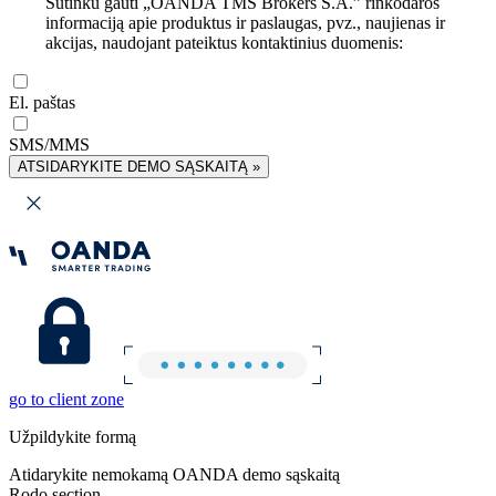
Sutinku gauti „OANDA TMS Brokers S.A.” rinkodaros
informaciją apie produktus ir paslaugas, pvz., naujienas ir
akcijas, naudojant pateiktus kontaktinius duomenis:
El. paštas
SMS/MMS
ATSIDARYKITE DEMO SĄSKAITĄ »
go to client zone
Užpildykite formą
Atidarykite nemokamą OANDA demo sąskaitą
Rodo section