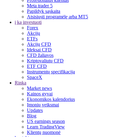
Profesionalus klientas
Meta trader 5
Papildyk sąskaitą
Atsisiųsti programėlę arba MT5
į ką investuoti
Forex
Akcijų
ETFs
Akcijų CFD
Ideksai CFD
CFD žaliavos
Kriptovaliutų CFD
ETF CFD
Instrumentų specifikacija
SpaceX
Rinka
Market news
Kainos gyvai
Ekonomikos kalendorius
Įmonių veiksmai
Updates
Blog
US earnings season
Learn TradingView
Klientų nuomonė