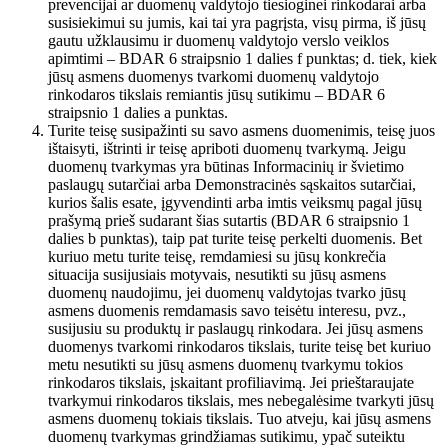
prevencijai ar duomenų valdytojo tiesioginei rinkodarai arba
susisiekimui su jumis, kai tai yra pagrįsta, visų pirma, iš jūsų
gautu užklausimu ir duomenų valdytojo verslo veiklos
apimtimi – BDAR 6 straipsnio 1 dalies f punktas; d. tiek, kiek
jūsų asmens duomenys tvarkomi duomenų valdytojo
rinkodaros tikslais remiantis jūsų sutikimu – BDAR 6
straipsnio 1 dalies a punktas.
Turite teisę susipažinti su savo asmens duomenimis, teisę juos
ištaisyti, ištrinti ir teisę apriboti duomenų tvarkymą. Jeigu
duomenų tvarkymas yra būtinas Informacinių ir švietimo
paslaugų sutarčiai arba Demonstracinės sąskaitos sutarčiai,
kurios šalis esate, įgyvendinti arba imtis veiksmų pagal jūsų
prašymą prieš sudarant šias sutartis (BDAR 6 straipsnio 1
dalies b punktas), taip pat turite teisę perkelti duomenis. Bet
kuriuo metu turite teisę, remdamiesi su jūsų konkrečia
situacija susijusiais motyvais, nesutikti su jūsų asmens
duomenų naudojimu, jei duomenų valdytojas tvarko jūsų
asmens duomenis remdamasis savo teisėtu interesu, pvz.,
susijusiu su produktų ir paslaugų rinkodara. Jei jūsų asmens
duomenys tvarkomi rinkodaros tikslais, turite teisę bet kuriuo
metu nesutikti su jūsų asmens duomenų tvarkymu tokios
rinkodaros tikslais, įskaitant profiliavimą. Jei prieštaraujate
tvarkymui rinkodaros tikslais, mes nebegalėsime tvarkyti jūsų
asmens duomenų tokiais tikslais. Tuo atveju, kai jūsų asmens
duomenų tvarkymas grindžiamas sutikimu, ypač suteiktu