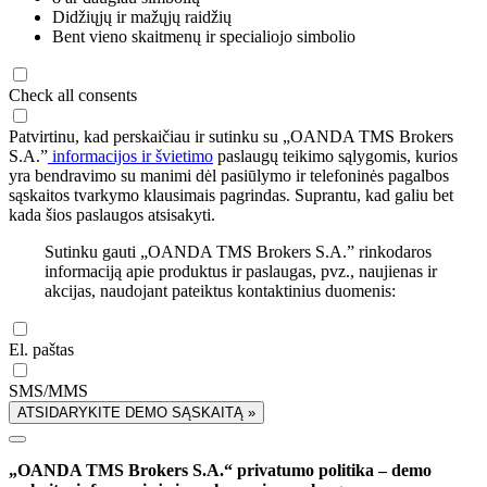
Didžiųjų ir mažųjų raidžių
Bent vieno skaitmenų ir specialiojo simbolio
Check all consents
Patvirtinu, kad perskaičiau ir sutinku su „OANDA TMS Brokers
S.A.”
informacijos ir švietimo
paslaugų teikimo sąlygomis, kurios
yra bendravimo su manimi dėl pasiūlymo ir telefoninės pagalbos
sąskaitos tvarkymo klausimais pagrindas. Suprantu, kad galiu bet
kada šios paslaugos atsisakyti.
Sutinku gauti „OANDA TMS Brokers S.A.” rinkodaros
informaciją apie produktus ir paslaugas, pvz., naujienas ir
akcijas, naudojant pateiktus kontaktinius duomenis:
El. paštas
SMS/MMS
ATSIDARYKITE DEMO SĄSKAITĄ »
„OANDA TMS Brokers S.A.“ privatumo politika – demo