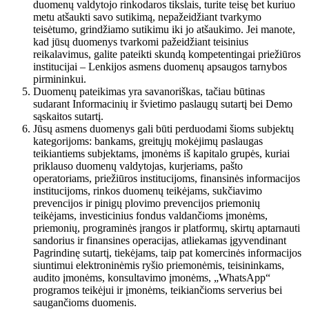
duomenų valdytojo rinkodaros tikslais, turite teisę bet kuriuo
metu atšaukti savo sutikimą, nepažeidžiant tvarkymo
teisėtumo, grindžiamo sutikimu iki jo atšaukimo. Jei manote,
kad jūsų duomenys tvarkomi pažeidžiant teisinius
reikalavimus, galite pateikti skundą kompetentingai priežiūros
institucijai – Lenkijos asmens duomenų apsaugos tarnybos
pirmininkui.
Duomenų pateikimas yra savanoriškas, tačiau būtinas
sudarant Informacinių ir švietimo paslaugų sutartį bei Demo
sąskaitos sutartį.
Jūsų asmens duomenys gali būti perduodami šioms subjektų
kategorijoms: bankams, greitųjų mokėjimų paslaugas
teikiantiems subjektams, įmonėms iš kapitalo grupės, kuriai
priklauso duomenų valdytojas, kurjeriams, pašto
operatoriams, priežiūros institucijoms, finansinės informacijos
institucijoms, rinkos duomenų teikėjams, sukčiavimo
prevencijos ir pinigų plovimo prevencijos priemonių
teikėjams, investicinius fondus valdančioms įmonėms,
priemonių, programinės įrangos ir platformų, skirtų aptarnauti
sandorius ir finansines operacijas, atliekamas įgyvendinant
Pagrindinę sutartį, tiekėjams, taip pat komercinės informacijos
siuntimui elektroninėmis ryšio priemonėmis, teisininkams,
audito įmonėms, konsultavimo įmonėms, „WhatsApp“
programos teikėjui ir įmonėms, teikiančioms serverius bei
saugančioms duomenis.