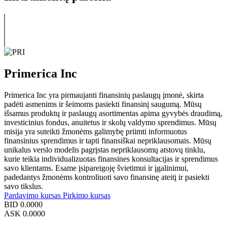
Primerica Inc
Primerica Inc yra pirmaujanti finansinių paslaugų įmonė, skirta
padėti asmenims ir šeimoms pasiekti finansinį saugumą. Mūsų
išsamus produktų ir paslaugų asortimentas apima gyvybės draudimą,
investicinius fondus, anuitetus ir skolų valdymo sprendimus. Mūsų
misija yra suteikti žmonėms galimybę priimti informuotus
finansinius sprendimus ir tapti finansiškai nepriklausomais. Mūsų
unikalus verslo modelis pagrįstas nepriklausomų atstovų tinklu,
kurie teikia individualizuotas finansines konsultacijas ir sprendimus
savo klientams. Esame įsipareigoję švietimui ir įgalinimui,
padedantys žmonėms kontroliuoti savo finansinę ateitį ir pasiekti
savo tikslus.
Pardavimo kursas
Pirkimo kursas
BID
0.0000
ASK
0.0000