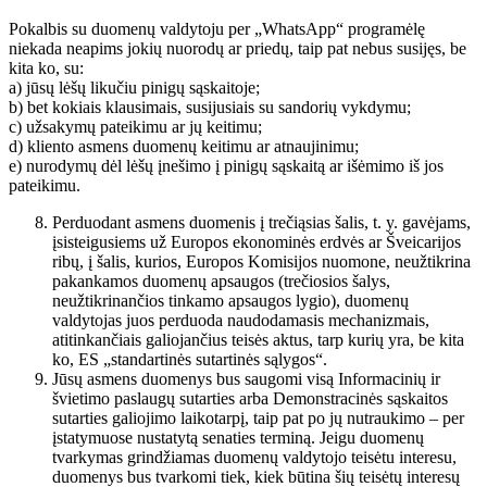
Pokalbis su duomenų valdytoju per „WhatsApp“ programėlę
niekada neapims jokių nuorodų ar priedų, taip pat nebus susijęs, be
kita ko, su:
a) jūsų lėšų likučiu pinigų sąskaitoje;
b) bet kokiais klausimais, susijusiais su sandorių vykdymu;
c) užsakymų pateikimu ar jų keitimu;
d) kliento asmens duomenų keitimu ar atnaujinimu;
e) nurodymų dėl lėšų įnešimo į pinigų sąskaitą ar išėmimo iš jos
pateikimu.
Perduodant asmens duomenis į trečiąsias šalis, t. y. gavėjams,
įsisteigusiems už Europos ekonominės erdvės ar Šveicarijos
ribų, į šalis, kurios, Europos Komisijos nuomone, neužtikrina
pakankamos duomenų apsaugos (trečiosios šalys,
neužtikrinančios tinkamo apsaugos lygio), duomenų
valdytojas juos perduoda naudodamasis mechanizmais,
atitinkančiais galiojančius teisės aktus, tarp kurių yra, be kita
ko, ES „standartinės sutartinės sąlygos“.
Jūsų asmens duomenys bus saugomi visą Informacinių ir
švietimo paslaugų sutarties arba Demonstracinės sąskaitos
sutarties galiojimo laikotarpį, taip pat po jų nutraukimo – per
įstatymuose nustatytą senaties terminą. Jeigu duomenų
tvarkymas grindžiamas duomenų valdytojo teisėtu interesu,
duomenys bus tvarkomi tiek, kiek būtina šių teisėtų interesų