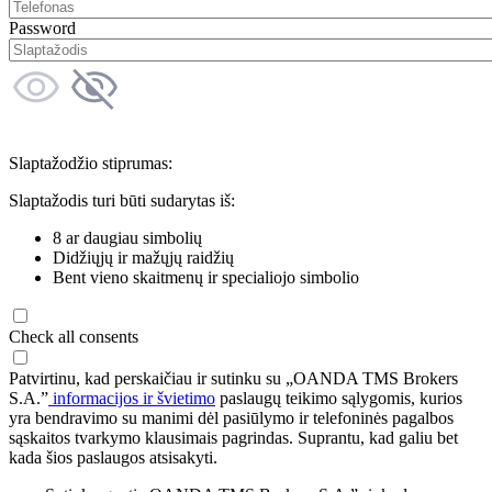
Password
Slaptažodžio stiprumas:
Slaptažodis turi būti sudarytas iš:
8 ar daugiau simbolių
Didžiųjų ir mažųjų raidžių
Bent vieno skaitmenų ir specialiojo simbolio
Check all consents
Patvirtinu, kad perskaičiau ir sutinku su „OANDA TMS Brokers
S.A.”
informacijos ir švietimo
paslaugų teikimo sąlygomis, kurios
yra bendravimo su manimi dėl pasiūlymo ir telefoninės pagalbos
sąskaitos tvarkymo klausimais pagrindas. Suprantu, kad galiu bet
kada šios paslaugos atsisakyti.