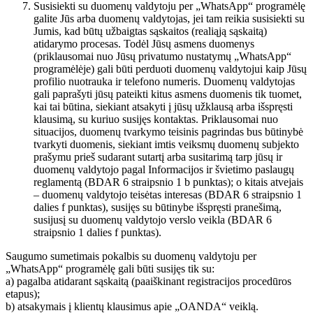
Susisiekti su duomenų valdytoju per „WhatsApp“ programėlę
galite Jūs arba duomenų valdytojas, jei tam reikia susisiekti su
Jumis, kad būtų užbaigtas sąskaitos (realiąją sąskaitą)
atidarymo procesas. Todėl Jūsų asmens duomenys
(priklausomai nuo Jūsų privatumo nustatymų „WhatsApp“
programėlėje) gali būti perduoti duomenų valdytojui kaip Jūsų
profilio nuotrauka ir telefono numeris. Duomenų valdytojas
gali paprašyti jūsų pateikti kitus asmens duomenis tik tuomet,
kai tai būtina, siekiant atsakyti į jūsų užklausą arba išspręsti
klausimą, su kuriuo susijęs kontaktas. Priklausomai nuo
situacijos, duomenų tvarkymo teisinis pagrindas bus būtinybė
tvarkyti duomenis, siekiant imtis veiksmų duomenų subjekto
prašymu prieš sudarant sutartį arba susitarimą tarp jūsų ir
duomenų valdytojo pagal Informacijos ir švietimo paslaugų
reglamentą (BDAR 6 straipsnio 1 b punktas); o kitais atvejais
– duomenų valdytojo teisėtas interesas (BDAR 6 straipsnio 1
dalies f punktas), susijęs su būtinybe išspręsti pranešimą,
susijusį su duomenų valdytojo verslo veikla (BDAR 6
straipsnio 1 dalies f punktas).
Saugumo sumetimais pokalbis su duomenų valdytoju per
„WhatsApp“ programėlę gali būti susijęs tik su:
a) pagalba atidarant sąskaitą (paaiškinant registracijos procedūros
etapus);
b) atsakymais į klientų klausimus apie „OANDA“ veiklą.