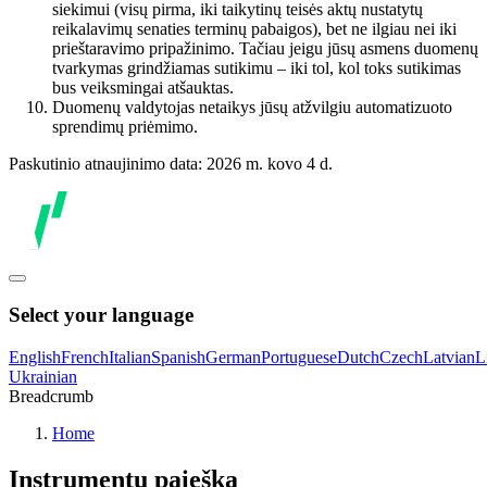
siekimui (visų pirma, iki taikytinų teisės aktų nustatytų
reikalavimų senaties terminų pabaigos), bet ne ilgiau nei iki
prieštaravimo pripažinimo. Tačiau jeigu jūsų asmens duomenų
tvarkymas grindžiamas sutikimu – iki tol, kol toks sutikimas
bus veiksmingai atšauktas.
Duomenų valdytojas netaikys jūsų atžvilgiu automatizuoto
sprendimų priėmimo.
Paskutinio atnaujinimo data: 2026 m. kovo 4 d.
Select your language
English
French
Italian
Spanish
German
Portuguese
Dutch
Czech
Latvian
L
Ukrainian
Breadcrumb
Home
Instrumentų paieška