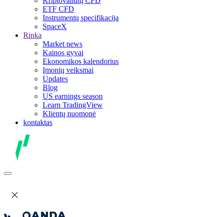
Kriptovaliutų CFD
ETF CFD
Instrumentų specifikacija
SpaceX
Rinka
Market news
Kainos gyvai
Ekonomikos kalendorius
Įmonių veiksmai
Updates
Blog
US earnings season
Learn TradingView
Klientų nuomonė
kontaktas