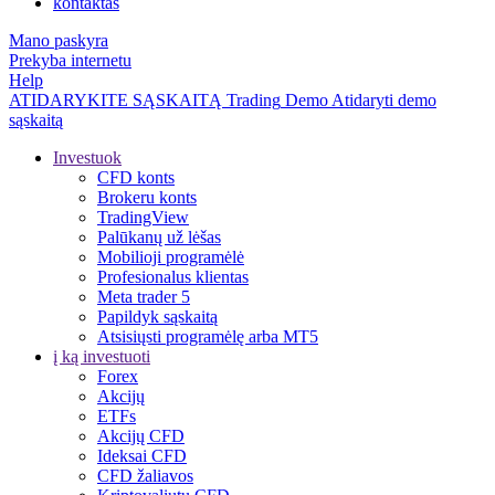
kontaktas
Mano paskyra
Prekyba internetu
Help
ATIDARYKITE SĄSKAITĄ
Trading
Demo
Atidaryti demo
sąskaitą
Investuok
CFD konts
Brokeru konts
TradingView
Palūkanų už lėšas
Mobilioji programėlė
Profesionalus klientas
Meta trader 5
Papildyk sąskaitą
Atsisiųsti programėlę arba MT5
į ką investuoti
Forex
Akcijų
ETFs
Akcijų CFD
Ideksai CFD
CFD žaliavos