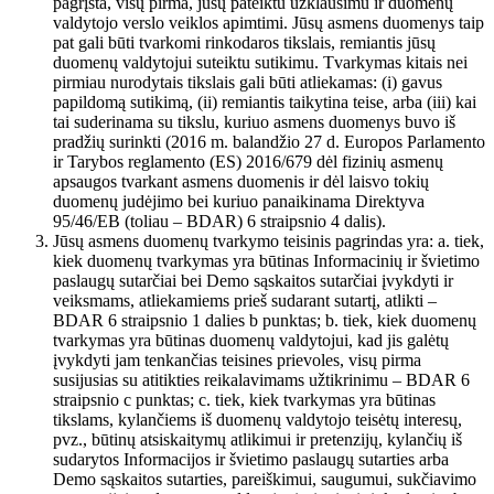
pagrįsta, visų pirma, jūsų pateiktu užklausimu ir duomenų
valdytojo verslo veiklos apimtimi. Jūsų asmens duomenys taip
pat gali būti tvarkomi rinkodaros tikslais, remiantis jūsų
duomenų valdytojui suteiktu sutikimu. Tvarkymas kitais nei
pirmiau nurodytais tikslais gali būti atliekamas: (i) gavus
papildomą sutikimą, (ii) remiantis taikytina teise, arba (iii) kai
tai suderinama su tikslu, kuriuo asmens duomenys buvo iš
pradžių surinkti (2016 m. balandžio 27 d. Europos Parlamento
ir Tarybos reglamento (ES) 2016/679 dėl fizinių asmenų
apsaugos tvarkant asmens duomenis ir dėl laisvo tokių
duomenų judėjimo bei kuriuo panaikinama Direktyva
95/46/EB (toliau – BDAR) 6 straipsnio 4 dalis).
Jūsų asmens duomenų tvarkymo teisinis pagrindas yra: a. tiek,
kiek duomenų tvarkymas yra būtinas Informacinių ir švietimo
paslaugų sutarčiai bei Demo sąskaitos sutarčiai įvykdyti ir
veiksmams, atliekamiems prieš sudarant sutartį, atlikti –
BDAR 6 straipsnio 1 dalies b punktas; b. tiek, kiek duomenų
tvarkymas yra būtinas duomenų valdytojui, kad jis galėtų
įvykdyti jam tenkančias teisines prievoles, visų pirma
susijusias su atitikties reikalavimams užtikrinimu – BDAR 6
straipsnio c punktas; c. tiek, kiek tvarkymas yra būtinas
tikslams, kylančiems iš duomenų valdytojo teisėtų interesų,
pvz., būtinų atsiskaitymų atlikimui ir pretenzijų, kylančių iš
sudarytos Informacijos ir švietimo paslaugų sutarties arba
Demo sąskaitos sutarties, pareiškimui, saugumui, sukčiavimo