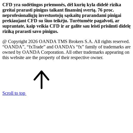
CFD yra sudėtingos priemonės, dėl kurių kyla didelė rizika
greitai prarasti pinigus taikant finansinį svertą. 76 proc.
neprofesionaliųjų investuotojų sąskaitų prarandami pinigai
prekiaujant CFD su šiuo teikėju. Turėtumėte pagalvoti, ar
suprantate, kaip veikia CFD ir ar galite sau leisti prisiimti didelę
riziką prarasti savo pinigus.
@ Copyright 2026 OANDA TMS Brokers S.A. All rights reserved.
“OANDA”, “fxTrade” and OANDA’s “fx” family of trademarks are
owned by OANDA Corporation. All other trademarks appearing on
this website are the property of their respective owner.
Scroll to top