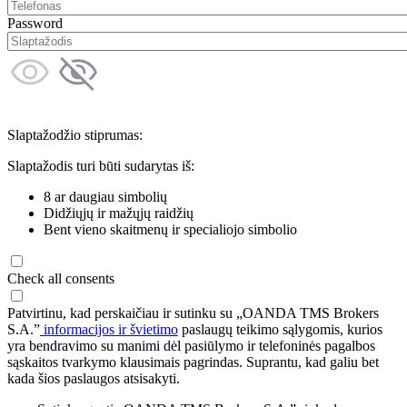
Password
Slaptažodžio stiprumas:
Slaptažodis turi būti sudarytas iš:
8 ar daugiau simbolių
Didžiųjų ir mažųjų raidžių
Bent vieno skaitmenų ir specialiojo simbolio
Check all consents
Patvirtinu, kad perskaičiau ir sutinku su „OANDA TMS Brokers
S.A.”
informacijos ir švietimo
paslaugų teikimo sąlygomis, kurios
yra bendravimo su manimi dėl pasiūlymo ir telefoninės pagalbos
sąskaitos tvarkymo klausimais pagrindas. Suprantu, kad galiu bet
kada šios paslaugos atsisakyti.