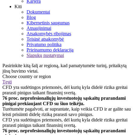
Karjera
Kiti
Dokumentai
Blog
Kibernetinis saugumas
Atnaujinimai
Atsakomybės ribojimas
Teisinė atsakomybė
Privatumo politika
Prieinamumo deklaracija
Slapukų nustatymai
Pasirinkite kitą šalį ar regioną, kad pamatytumėte turinį, pritaikytą
jūsų buvimo vietai.
Choose country or region
Tęsti
CFD yra sudėtingos priemonės, dėl kurių kyla didelė rizika greitai
prarasti pinigus taikant finansinį svertą.
76 proc. neprofesionaliųjų investuotojų sąskaitų prarandami
pinigai prekiaujant CFD su šiuo teikėju.
Turėtumėte pagalvoti, ar suprantate, kaip veikia CFD ir ar galite sau
leisti prisiimti didelę riziką prarasti savo pinigus.
CFD yra sudėtingos priemonės, dėl kurių kyla didelė rizika greitai
prarasti pinigus taikant finansinį svertą.
76 proc. neprofesionaliųjų investuotojų sąskaitų prarandami