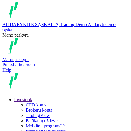
ATIDARYKITE SĄSKAITĄ
Trading
Demo
Atidaryti demo
sąskaitą
Mano paskyra
Mano paskyra
Prekyba internetu
Help
Investuok
CFD konts
Brokeru konts
TradingView
Palūkanų už lėšas
Mobilioji programėlė