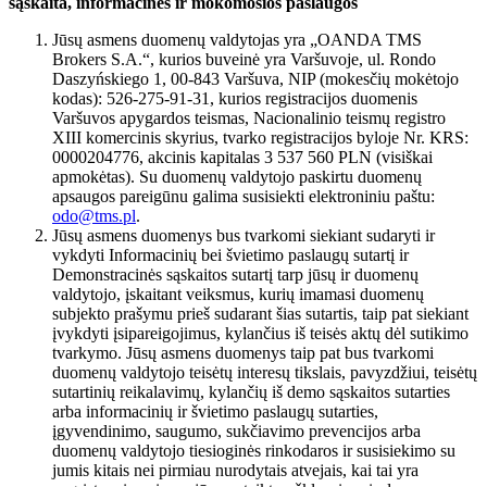
sąskaita, informacinės ir mokomosios paslaugos
Jūsų asmens duomenų valdytojas yra „OANDA TMS
Brokers S.A.“, kurios buveinė yra Varšuvoje, ul. Rondo
Daszyńskiego 1, 00-843 Varšuva, NIP (mokesčių mokėtojo
kodas): 526-275-91-31, kurios registracijos duomenis
Varšuvos apygardos teismas, Nacionalinio teismų registro
XIII komercinis skyrius, tvarko registracijos byloje Nr. KRS:
0000204776, akcinis kapitalas 3 537 560 PLN (visiškai
apmokėtas). Su duomenų valdytojo paskirtu duomenų
apsaugos pareigūnu galima susisiekti elektroniniu paštu:
odo@tms.pl
.
Jūsų asmens duomenys bus tvarkomi siekiant sudaryti ir
vykdyti Informacinių bei švietimo paslaugų sutartį ir
Demonstracinės sąskaitos sutartį tarp jūsų ir duomenų
valdytojo, įskaitant veiksmus, kurių imamasi duomenų
subjekto prašymu prieš sudarant šias sutartis, taip pat siekiant
įvykdyti įsipareigojimus, kylančius iš teisės aktų dėl sutikimo
tvarkymo. Jūsų asmens duomenys taip pat bus tvarkomi
duomenų valdytojo teisėtų interesų tikslais, pavyzdžiui, teisėtų
sutartinių reikalavimų, kylančių iš demo sąskaitos sutarties
arba informacinių ir švietimo paslaugų sutarties,
įgyvendinimo, saugumo, sukčiavimo prevencijos arba
duomenų valdytojo tiesioginės rinkodaros ir susisiekimo su
jumis kitais nei pirmiau nurodytais atvejais, kai tai yra