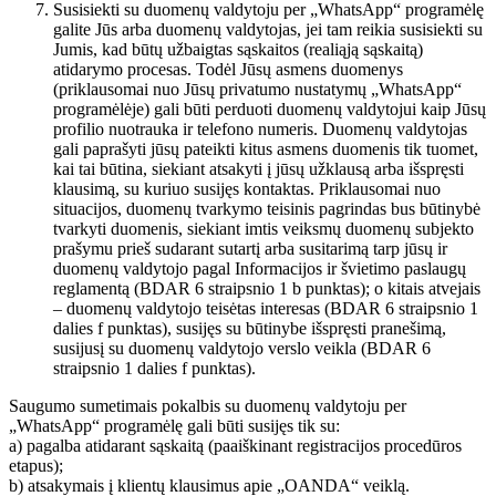
Susisiekti su duomenų valdytoju per „WhatsApp“ programėlę
galite Jūs arba duomenų valdytojas, jei tam reikia susisiekti su
Jumis, kad būtų užbaigtas sąskaitos (realiąją sąskaitą)
atidarymo procesas. Todėl Jūsų asmens duomenys
(priklausomai nuo Jūsų privatumo nustatymų „WhatsApp“
programėlėje) gali būti perduoti duomenų valdytojui kaip Jūsų
profilio nuotrauka ir telefono numeris. Duomenų valdytojas
gali paprašyti jūsų pateikti kitus asmens duomenis tik tuomet,
kai tai būtina, siekiant atsakyti į jūsų užklausą arba išspręsti
klausimą, su kuriuo susijęs kontaktas. Priklausomai nuo
situacijos, duomenų tvarkymo teisinis pagrindas bus būtinybė
tvarkyti duomenis, siekiant imtis veiksmų duomenų subjekto
prašymu prieš sudarant sutartį arba susitarimą tarp jūsų ir
duomenų valdytojo pagal Informacijos ir švietimo paslaugų
reglamentą (BDAR 6 straipsnio 1 b punktas); o kitais atvejais
– duomenų valdytojo teisėtas interesas (BDAR 6 straipsnio 1
dalies f punktas), susijęs su būtinybe išspręsti pranešimą,
susijusį su duomenų valdytojo verslo veikla (BDAR 6
straipsnio 1 dalies f punktas).
Saugumo sumetimais pokalbis su duomenų valdytoju per
„WhatsApp“ programėlę gali būti susijęs tik su:
a) pagalba atidarant sąskaitą (paaiškinant registracijos procedūros
etapus);
b) atsakymais į klientų klausimus apie „OANDA“ veiklą.