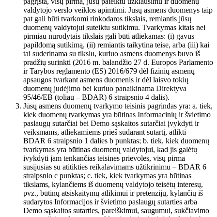
pagrįsta, visų pirma, jūsų pateiktu užklausimu ir duomenų
valdytojo verslo veiklos apimtimi. Jūsų asmens duomenys taip
pat gali būti tvarkomi rinkodaros tikslais, remiantis jūsų
duomenų valdytojui suteiktu sutikimu. Tvarkymas kitais nei
pirmiau nurodytais tikslais gali būti atliekamas: (i) gavus
papildomą sutikimą, (ii) remiantis taikytina teise, arba (iii) kai
tai suderinama su tikslu, kuriuo asmens duomenys buvo iš
pradžių surinkti (2016 m. balandžio 27 d. Europos Parlamento
ir Tarybos reglamento (ES) 2016/679 dėl fizinių asmenų
apsaugos tvarkant asmens duomenis ir dėl laisvo tokių
duomenų judėjimo bei kuriuo panaikinama Direktyva
95/46/EB (toliau – BDAR) 6 straipsnio 4 dalis).
Jūsų asmens duomenų tvarkymo teisinis pagrindas yra: a. tiek,
kiek duomenų tvarkymas yra būtinas Informacinių ir švietimo
paslaugų sutarčiai bei Demo sąskaitos sutarčiai įvykdyti ir
veiksmams, atliekamiems prieš sudarant sutartį, atlikti –
BDAR 6 straipsnio 1 dalies b punktas; b. tiek, kiek duomenų
tvarkymas yra būtinas duomenų valdytojui, kad jis galėtų
įvykdyti jam tenkančias teisines prievoles, visų pirma
susijusias su atitikties reikalavimams užtikrinimu – BDAR 6
straipsnio c punktas; c. tiek, kiek tvarkymas yra būtinas
tikslams, kylančiems iš duomenų valdytojo teisėtų interesų,
pvz., būtinų atsiskaitymų atlikimui ir pretenzijų, kylančių iš
sudarytos Informacijos ir švietimo paslaugų sutarties arba
Demo sąskaitos sutarties, pareiškimui, saugumui, sukčiavimo