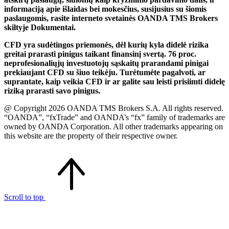
informaciją apie išlaidas bei mokesčius, susijusius su šiomis
paslaugomis, rasite interneto svetainės OANDA TMS Brokers
skiltyje Dokumentai.
CFD yra sudėtingos priemonės, dėl kurių kyla didelė rizika
greitai prarasti pinigus taikant finansinį svertą. 76 proc.
neprofesionaliųjų investuotojų sąskaitų prarandami pinigai
prekiaujant CFD su šiuo teikėju. Turėtumėte pagalvoti, ar
suprantate, kaip veikia CFD ir ar galite sau leisti prisiimti didelę
riziką prarasti savo pinigus.
@ Copyright 2026 OANDA TMS Brokers S.A. All rights reserved.
“OANDA”, “fxTrade” and OANDA’s “fx” family of trademarks are
owned by OANDA Corporation. All other trademarks appearing on
this website are the property of their respective owner.
Scroll to top