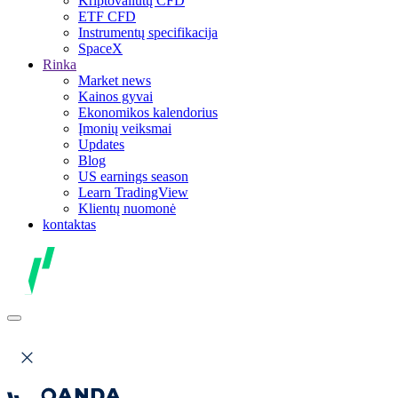
Kriptovaliutų CFD
ETF CFD
Instrumentų specifikacija
SpaceX
Rinka
Market news
Kainos gyvai
Ekonomikos kalendorius
Įmonių veiksmai
Updates
Blog
US earnings season
Learn TradingView
Klientų nuomonė
kontaktas