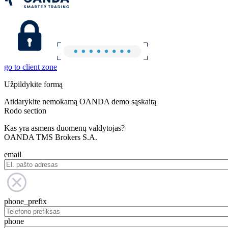
go to client zone
Užpildykite formą
Atidarykite nemokamą OANDA demo sąskaitą
Rodo section
Kas yra asmens duomenų valdytojas?
OANDA TMS Brokers S.A.
email
phone_prefix
phone