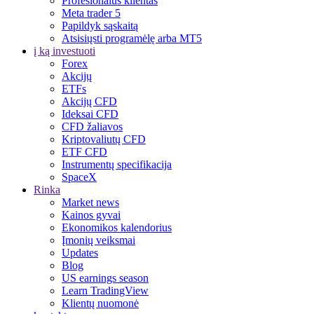
Profesionalus klientas
Meta trader 5
Papildyk sąskaitą
Atsisiųsti programėlę arba MT5
į ką investuoti
Forex
Akcijų
ETFs
Akcijų CFD
Ideksai CFD
CFD žaliavos
Kriptovaliutų CFD
ETF CFD
Instrumentų specifikacija
SpaceX
Rinka
Market news
Kainos gyvai
Ekonomikos kalendorius
Įmonių veiksmai
Updates
Blog
US earnings season
Learn TradingView
Klientų nuomonė