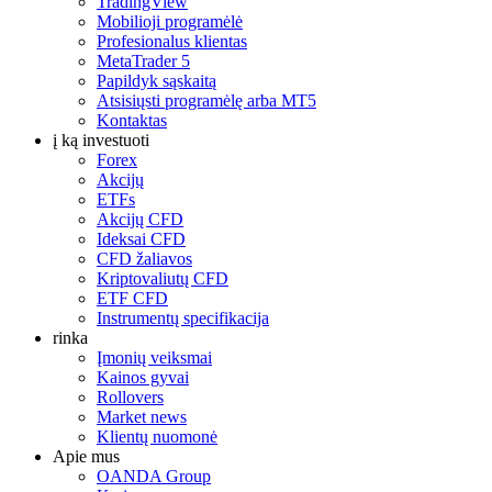
TradingView
Mobilioji programėlė
Profesionalus klientas
MetaTrader 5
Papildyk sąskaitą
Atsisiųsti programėlę arba MT5
Kontaktas
į ką investuoti
Forex
Akcijų
ETFs
Akcijų CFD
Ideksai CFD
CFD žaliavos
Kriptovaliutų CFD
ETF CFD
Instrumentų specifikacija
rinka
Įmonių veiksmai
Kainos gyvai
Rollovers
Market news
Klientų nuomonė
Apie mus
OANDA Group