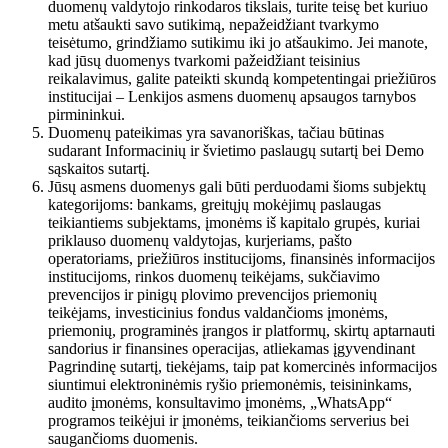
duomenų valdytojo rinkodaros tikslais, turite teisę bet kuriuo
metu atšaukti savo sutikimą, nepažeidžiant tvarkymo
teisėtumo, grindžiamo sutikimu iki jo atšaukimo. Jei manote,
kad jūsų duomenys tvarkomi pažeidžiant teisinius
reikalavimus, galite pateikti skundą kompetentingai priežiūros
institucijai – Lenkijos asmens duomenų apsaugos tarnybos
pirmininkui.
Duomenų pateikimas yra savanoriškas, tačiau būtinas
sudarant Informacinių ir švietimo paslaugų sutartį bei Demo
sąskaitos sutartį.
Jūsų asmens duomenys gali būti perduodami šioms subjektų
kategorijoms: bankams, greitųjų mokėjimų paslaugas
teikiantiems subjektams, įmonėms iš kapitalo grupės, kuriai
priklauso duomenų valdytojas, kurjeriams, pašto
operatoriams, priežiūros institucijoms, finansinės informacijos
institucijoms, rinkos duomenų teikėjams, sukčiavimo
prevencijos ir pinigų plovimo prevencijos priemonių
teikėjams, investicinius fondus valdančioms įmonėms,
priemonių, programinės įrangos ir platformų, skirtų aptarnauti
sandorius ir finansines operacijas, atliekamas įgyvendinant
Pagrindinę sutartį, tiekėjams, taip pat komercinės informacijos
siuntimui elektroninėmis ryšio priemonėmis, teisininkams,
audito įmonėms, konsultavimo įmonėms, „WhatsApp“
programos teikėjui ir įmonėms, teikiančioms serverius bei
saugančioms duomenis.