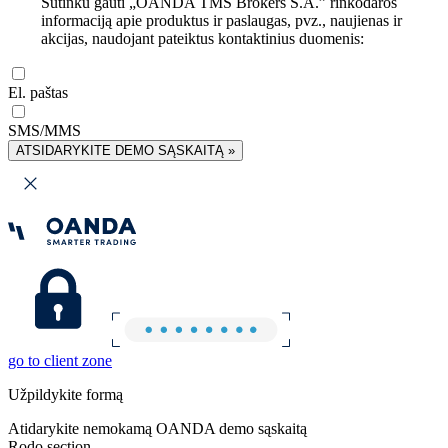
Sutinku gauti „OANDA TMS Brokers S.A.” rinkodaros
informaciją apie produktus ir paslaugas, pvz., naujienas ir
akcijas, naudojant pateiktus kontaktinius duomenis:
El. paštas
SMS/MMS
ATSIDARYKITE DEMO SĄSKAITĄ »
go to client zone
Užpildykite formą
Atidarykite nemokamą OANDA demo sąskaitą
Rodo section