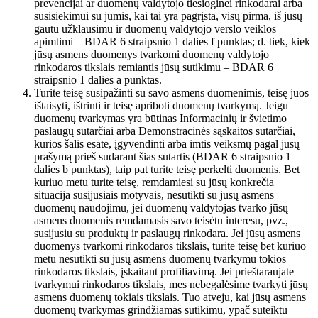
prevencijai ar duomenų valdytojo tiesioginei rinkodarai arba
susisiekimui su jumis, kai tai yra pagrįsta, visų pirma, iš jūsų
gautu užklausimu ir duomenų valdytojo verslo veiklos
apimtimi – BDAR 6 straipsnio 1 dalies f punktas; d. tiek, kiek
jūsų asmens duomenys tvarkomi duomenų valdytojo
rinkodaros tikslais remiantis jūsų sutikimu – BDAR 6
straipsnio 1 dalies a punktas.
Turite teisę susipažinti su savo asmens duomenimis, teisę juos
ištaisyti, ištrinti ir teisę apriboti duomenų tvarkymą. Jeigu
duomenų tvarkymas yra būtinas Informacinių ir švietimo
paslaugų sutarčiai arba Demonstracinės sąskaitos sutarčiai,
kurios šalis esate, įgyvendinti arba imtis veiksmų pagal jūsų
prašymą prieš sudarant šias sutartis (BDAR 6 straipsnio 1
dalies b punktas), taip pat turite teisę perkelti duomenis. Bet
kuriuo metu turite teisę, remdamiesi su jūsų konkrečia
situacija susijusiais motyvais, nesutikti su jūsų asmens
duomenų naudojimu, jei duomenų valdytojas tvarko jūsų
asmens duomenis remdamasis savo teisėtu interesu, pvz.,
susijusiu su produktų ir paslaugų rinkodara. Jei jūsų asmens
duomenys tvarkomi rinkodaros tikslais, turite teisę bet kuriuo
metu nesutikti su jūsų asmens duomenų tvarkymu tokios
rinkodaros tikslais, įskaitant profiliavimą. Jei prieštaraujate
tvarkymui rinkodaros tikslais, mes nebegalėsime tvarkyti jūsų
asmens duomenų tokiais tikslais. Tuo atveju, kai jūsų asmens
duomenų tvarkymas grindžiamas sutikimu, ypač suteiktu