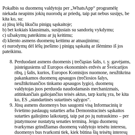
Pokalbis su duomenų valdytoju per „WhatsApp“ programėlę
niekada neapims jokių nuorodų ar priedų, taip pat nebus susijęs, be
kita ko, su:
a) jūsų lėšų likučiu pinigų sąskaitoje;
b) bet kokiais klausimais, susijusiais su sandorių vykdymu;
c) užsakymų pateikimu ar jų keitimu;
d) kliento asmens duomenų keitimu ar atnaujinimu;
e) nurodymų dėl lėšų įnešimo į pinigų sąskaitą ar išėmimo iš jos
pateikimu.
Perduodant asmens duomenis į trečiąsias šalis, t. y. gavėjams,
įsisteigusiems už Europos ekonominės erdvės ar Šveicarijos
ribų, į šalis, kurios, Europos Komisijos nuomone, neužtikrina
pakankamos duomenų apsaugos (trečiosios šalys,
neužtikrinančios tinkamo apsaugos lygio), duomenų
valdytojas juos perduoda naudodamasis mechanizmais,
atitinkančiais galiojančius teisės aktus, tarp kurių yra, be kita
ko, ES „standartinės sutartinės sąlygos“.
Jūsų asmens duomenys bus saugomi visą Informacinių ir
švietimo paslaugų sutarties arba Demonstracinės sąskaitos
sutarties galiojimo laikotarpį, taip pat po jų nutraukimo – per
įstatymuose nustatytą senaties terminą. Jeigu duomenų
tvarkymas grindžiamas duomenų valdytojo teisėtu interesu,
duomenys bus tvarkomi tiek, kiek būtina šių teisėtų interesų