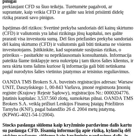
pinigai
prekiaujant CFD su šiuo teikėju. Turėtumėte pagalvoti, ar
suprantate, kaip veikia CFD ir ar galite sau leisti prisiimti didelę
riziką prarasti savo pinigus.
Ispėjimas dėl rizikos: Svertinė prekyba sandoriais dėl kainų skirtumo
(CFD) ir valiutomis yra labai rizikinga jūsų kapitalui, nes galite
prarasti visa investuota sumą. Dėl šios priežasties prekyba sandoriais
dėl kainų skirtumo (CFD) ir valiutomis gali būti tinkama ne visiems
investuotojams. Įsitikinkite, kad suprantate susijusias rizikas, o
prireikus – pasitarkite su nepriklausomais konsultantais. Informacija
pateikta šiame tinklapyje nera nukreipta į tam tikros šalies klientus, ir
nera skirta toms šalims kuriose šį informacija gali būti netinkama
pagal nurodytos šalies vietinius įstatymus ar teisinius reguliavimus.
OANDA TMS Brokers S.A. buveinės registracijos adresas: Warsaw
UNIT, Daszyńskiego 1, 00-843 Varšuva, įmonė registruota Įmonių
registre (Krajowy Rejestr Sądowy), registracijos Nr.: 0000204776.
Įstatinis kapitalas: 3,537.560 zlotų, sumokėtas pilnai. OANDA TMS
Brokers S.A. veiklą prižiuri Lenkijos Finansų Įstaigų Priežiūros
Tarnyba (KNF), pagal balandžio 26 d. 2004 metų įstatymą.
(KPWiG-4021-54-1/2004).
Stocks paslauga siūloma kaip kryžminio pardavimo dalis kartu
su paslauga CFD. Išsamią informaciją apie riziką, kylančią dėl
atskirų paslaugų, siūlomų kaip kryžminio pardavimo dalis, ir