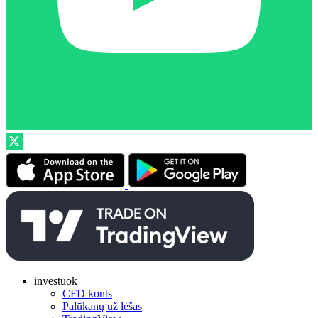
investuok
CFD konts
Palūkanų už lėšas