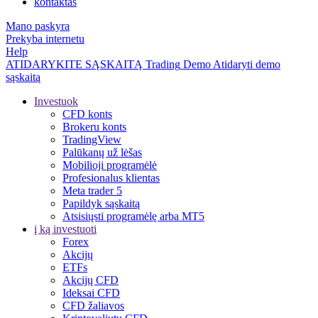
kontaktas
Mano paskyra
Prekyba internetu
Help
ATIDARYKITE SĄSKAITĄ
Trading
Demo
Atidaryti demo
sąskaitą
Investuok
CFD konts
Brokeru konts
TradingView
Palūkanų už lėšas
Mobilioji programėlė
Profesionalus klientas
Meta trader 5
Papildyk sąskaitą
Atsisiųsti programėlę arba MT5
į ką investuoti
Forex
Akcijų
ETFs
Akcijų CFD
Ideksai CFD
CFD žaliavos