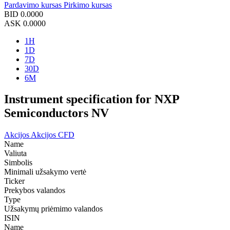
Pardavimo kursas
Pirkimo kursas
BID
0.0000
ASK
0.0000
1H
1D
7D
30D
6M
Instrument specification for NXP
Semiconductors NV
Akcijos
Akcijos CFD
Name
Valiuta
Simbolis
Minimali užsakymo vertė
Ticker
Prekybos valandos
Type
Užsakymų priėmimo valandos
ISIN
Name