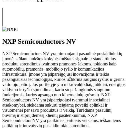
NXP Semiconductors NV
NXP Semiconductors NV yra pirmaujanti pasaulinė puslaidininkių
įmonė, siūlanti aukštos kokybės mišraus signalo ir standartinius
produktų sprendimus įvairioms pramonės šakoms, tokioms kaip
automobilių, pramonės, mobiliojo ryšio ir komunikacijos
infrastruktūra. Įmonė yra įsipareigojusi inovacijoms ir teikia
pažangiausias technologijas, kurios užtikrina saugius ryšius ir gerina
vartotojo patirtį. Jos portfelyje yra mikrovaldikliai, jutikliai, energijos
valdymo ir ryšio sprendimai, kartu su pažangiomis saugumo
funkcijomis, kurios apsaugo nuo kibernetinių grėsmių. NXP
Semiconductors NV yra įsipareigojusi tvarumui ir socialinei
atsakomybei, siekdama sukurti teigiamą poveikį aplinkai ir
visuomenei per savo produktus ir veiklą. Turėdama pasaulinį
buvimą ir stiprų dėmesį klientų pasitenkinimui, NXP
Semiconductors NV yra patikimas partneris verslams, ieškantiems
patikimų ir inovatyvių puslaidininkių sprendimų.