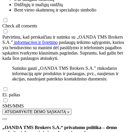
Didžiųjų ir mažųjų raidžių
Bent vieno skaitmenų ir specialiojo simbolio
Check all consents
Patvirtinu, kad perskaičiau ir sutinku su „OANDA TMS Brokers
S.A.”
informacijos ir švietimo
paslaugų teikimo sąlygomis, kurios
yra bendravimo su manimi dėl pasiūlymo ir telefoninės pagalbos
sąskaitos tvarkymo klausimais pagrindas. Suprantu, kad galiu bet
kada šios paslaugos atsisakyti.
Sutinku gauti „OANDA TMS Brokers S.A.” rinkodaros
informaciją apie produktus ir paslaugas, pvz., naujienas ir
akcijas, naudojant pateiktus kontaktinius duomenis:
El. paštas
SMS/MMS
ATSIDARYKITE DEMO SĄSKAITĄ »
„OANDA TMS Brokers S.A.“ privatumo politika – demo