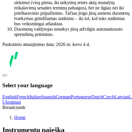
siekimui (visų pirma, iki taikytinų teisės aktų nustatytų
reikalavimų senaties terminų pabaigos), bet ne ilgiau nei iki
prieštaravimo pripažinimo. Tačiau jeigu jūsų asmens duomenų
tvarkymas grindžiamas sutikimu – iki tol, kol toks sutikimas
bus veiksmingai atšauktas.
Duomenų valdytojas netaikys jūsų atžvilgiu automatizuoto
sprendimų priėmimo.
Paskutinio atnaujinimo data: 2026 m. kovo 4 d.
Select your language
English
French
Italian
Spanish
German
Portuguese
Dutch
Czech
Latvian
L
Ukrainian
Breadcrumb
Home
Instrumentų paieška