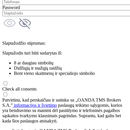
Password
Slaptažodžio stiprumas:
Slaptažodis turi būti sudarytas iš:
8 ar daugiau simbolių
Didžiųjų ir mažųjų raidžių
Bent vieno skaitmenų ir specialiojo simbolio
Check all consents
Patvirtinu, kad perskaičiau ir sutinku su „OANDA TMS Brokers
S.A.”
informacijos ir švietimo
paslaugų teikimo sąlygomis, kurios
yra bendravimo su manimi dėl pasiūlymo ir telefoninės pagalbos
sąskaitos tvarkymo klausimais pagrindas. Suprantu, kad galiu bet
kada šios paslaugos atsisakyti.