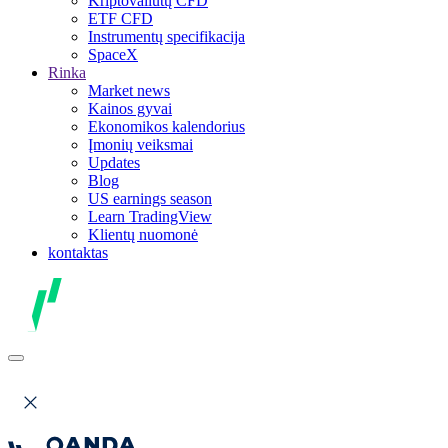
Kriptovaliutų CFD
ETF CFD
Instrumentų specifikacija
SpaceX
Rinka
Market news
Kainos gyvai
Ekonomikos kalendorius
Įmonių veiksmai
Updates
Blog
US earnings season
Learn TradingView
Klientų nuomonė
kontaktas