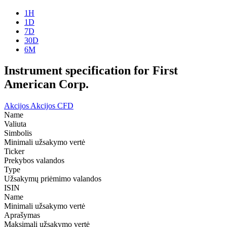
1H
1D
7D
30D
6M
Instrument specification for First
American Corp.
Akcijos
Akcijos CFD
Name
Valiuta
Simbolis
Minimali užsakymo vertė
Ticker
Prekybos valandos
Type
Užsakymų priėmimo valandos
ISIN
Name
Minimali užsakymo vertė
Aprašymas
Maksimali užsakymo vertė