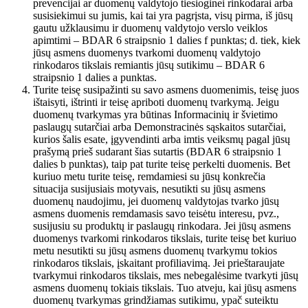
prevencijai ar duomenų valdytojo tiesioginei rinkodarai arba
susisiekimui su jumis, kai tai yra pagrįsta, visų pirma, iš jūsų
gautu užklausimu ir duomenų valdytojo verslo veiklos
apimtimi – BDAR 6 straipsnio 1 dalies f punktas; d. tiek, kiek
jūsų asmens duomenys tvarkomi duomenų valdytojo
rinkodaros tikslais remiantis jūsų sutikimu – BDAR 6
straipsnio 1 dalies a punktas.
Turite teisę susipažinti su savo asmens duomenimis, teisę juos
ištaisyti, ištrinti ir teisę apriboti duomenų tvarkymą. Jeigu
duomenų tvarkymas yra būtinas Informacinių ir švietimo
paslaugų sutarčiai arba Demonstracinės sąskaitos sutarčiai,
kurios šalis esate, įgyvendinti arba imtis veiksmų pagal jūsų
prašymą prieš sudarant šias sutartis (BDAR 6 straipsnio 1
dalies b punktas), taip pat turite teisę perkelti duomenis. Bet
kuriuo metu turite teisę, remdamiesi su jūsų konkrečia
situacija susijusiais motyvais, nesutikti su jūsų asmens
duomenų naudojimu, jei duomenų valdytojas tvarko jūsų
asmens duomenis remdamasis savo teisėtu interesu, pvz.,
susijusiu su produktų ir paslaugų rinkodara. Jei jūsų asmens
duomenys tvarkomi rinkodaros tikslais, turite teisę bet kuriuo
metu nesutikti su jūsų asmens duomenų tvarkymu tokios
rinkodaros tikslais, įskaitant profiliavimą. Jei prieštaraujate
tvarkymui rinkodaros tikslais, mes nebegalėsime tvarkyti jūsų
asmens duomenų tokiais tikslais. Tuo atveju, kai jūsų asmens
duomenų tvarkymas grindžiamas sutikimu, ypač suteiktu