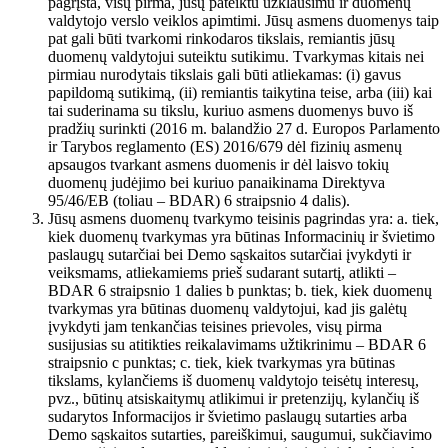
pagrįsta, visų pirma, jūsų pateiktu užklausimu ir duomenų
valdytojo verslo veiklos apimtimi. Jūsų asmens duomenys taip
pat gali būti tvarkomi rinkodaros tikslais, remiantis jūsų
duomenų valdytojui suteiktu sutikimu. Tvarkymas kitais nei
pirmiau nurodytais tikslais gali būti atliekamas: (i) gavus
papildomą sutikimą, (ii) remiantis taikytina teise, arba (iii) kai
tai suderinama su tikslu, kuriuo asmens duomenys buvo iš
pradžių surinkti (2016 m. balandžio 27 d. Europos Parlamento
ir Tarybos reglamento (ES) 2016/679 dėl fizinių asmenų
apsaugos tvarkant asmens duomenis ir dėl laisvo tokių
duomenų judėjimo bei kuriuo panaikinama Direktyva
95/46/EB (toliau – BDAR) 6 straipsnio 4 dalis).
Jūsų asmens duomenų tvarkymo teisinis pagrindas yra: a. tiek,
kiek duomenų tvarkymas yra būtinas Informacinių ir švietimo
paslaugų sutarčiai bei Demo sąskaitos sutarčiai įvykdyti ir
veiksmams, atliekamiems prieš sudarant sutartį, atlikti –
BDAR 6 straipsnio 1 dalies b punktas; b. tiek, kiek duomenų
tvarkymas yra būtinas duomenų valdytojui, kad jis galėtų
įvykdyti jam tenkančias teisines prievoles, visų pirma
susijusias su atitikties reikalavimams užtikrinimu – BDAR 6
straipsnio c punktas; c. tiek, kiek tvarkymas yra būtinas
tikslams, kylančiems iš duomenų valdytojo teisėtų interesų,
pvz., būtinų atsiskaitymų atlikimui ir pretenzijų, kylančių iš
sudarytos Informacijos ir švietimo paslaugų sutarties arba
Demo sąskaitos sutarties, pareiškimui, saugumui, sukčiavimo