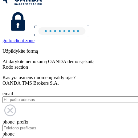
go to client zone
Užpildykite formą
Atidarykite nemokamą OANDA demo sąskaitą
Rodo section
Kas yra asmens duomenų valdytojas?
OANDA TMS Brokers S.A.
email
phone_prefix
phone