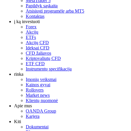
MetaTrader 5
Papildyk sąskaitą
Atsisiųsti programėlę arba MT5
Kontaktas
į ką investuoti
Forex
Akcijų
ETFs
Akcijų CFD
Ideksai CFD
CFD žaliavos
Kriptovaliutų CFD
ETF CFD
Instrumentų specifikacija
rinka
Įmonių veiksmai
Kainos gyvai
Rollovers
Market news
Klientų nuomonė
Apie mus
OANDA Group
Karjera
Kiti
Dokumentai