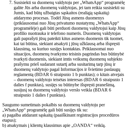
Susisiekti su duomenų valdytoju per „WhatsApp“ programėlę
galite Jūs arba duomenų valdytojas, jei tam reikia susisiekti su
Jumis, kad būtų užbaigtas sąskaitos (realiąją sąskaitą)
atidarymo procesas. Todėl Jūsų asmens duomenys
(priklausomai nuo Jūsų privatumo nustatymų „WhatsApp“
programėlėje) gali būti perduoti duomenų valdytojui kaip Jūsų
profilio nuotrauka ir telefono numeris. Duomenų valdytojas
gali paprašyti jūsų pateikti kitus asmens duomenis tik tuomet,
kai tai būtina, siekiant atsakyti į jūsų užklausą arba išspręsti
klausimą, su kuriuo susijęs kontaktas. Priklausomai nuo
situacijos, duomenų tvarkymo teisinis pagrindas bus būtinybė
tvarkyti duomenis, siekiant imtis veiksmų duomenų subjekto
prašymu prieš sudarant sutartį arba susitarimą tarp jūsų ir
duomenų valdytojo pagal Informacijos ir švietimo paslaugų
reglamentą (BDAR 6 straipsnio 1 b punktas); o kitais atvejais
– duomenų valdytojo teisėtas interesas (BDAR 6 straipsnio 1
dalies f punktas), susijęs su būtinybe išspręsti pranešimą,
susijusį su duomenų valdytojo verslo veikla (BDAR 6
straipsnio 1 dalies f punktas).
Saugumo sumetimais pokalbis su duomenų valdytoju per
„WhatsApp“ programėlę gali būti susijęs tik su:
a) pagalba atidarant sąskaitą (paaiškinant registracijos procedūros
etapus);
b) atsakymais į klientų klausimus apie „OANDA“ veiklą.