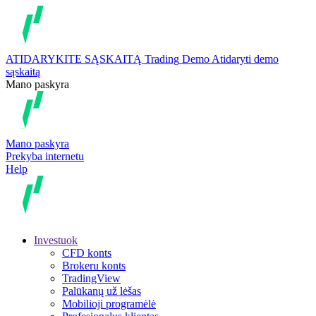
ATIDARYKITE SĄSKAITĄ
Trading
Demo
Atidaryti demo
sąskaitą
Mano paskyra
Mano paskyra
Prekyba internetu
Help
Investuok
CFD konts
Brokeru konts
TradingView
Palūkanų už lėšas
Mobilioji programėlė