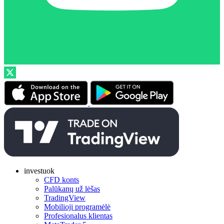
investuok
CFD konts
Palūkanų už lėšas
TradingView
Mobilioji programėlė
Profesionalus klientas