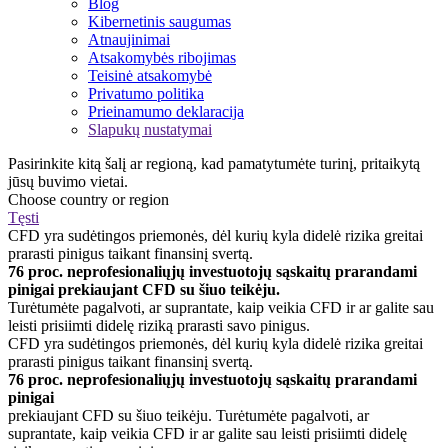
Blog
Kibernetinis saugumas
Atnaujinimai
Atsakomybės ribojimas
Teisinė atsakomybė
Privatumo politika
Prieinamumo deklaracija
Slapukų nustatymai
Pasirinkite kitą šalį ar regioną, kad pamatytumėte turinį, pritaikytą
jūsų buvimo vietai.
Choose country or region
Tęsti
CFD yra sudėtingos priemonės, dėl kurių kyla didelė rizika greitai
prarasti pinigus taikant finansinį svertą.
76 proc. neprofesionaliųjų investuotojų sąskaitų prarandami
pinigai prekiaujant CFD su šiuo teikėju.
Turėtumėte pagalvoti, ar suprantate, kaip veikia CFD ir ar galite sau
leisti prisiimti didelę riziką prarasti savo pinigus.
CFD yra sudėtingos priemonės, dėl kurių kyla didelė rizika greitai
prarasti pinigus taikant finansinį svertą.
76 proc. neprofesionaliųjų investuotojų sąskaitų prarandami
pinigai
prekiaujant CFD su šiuo teikėju. Turėtumėte pagalvoti, ar
suprantate, kaip veikia CFD ir ar galite sau leisti prisiimti didelę