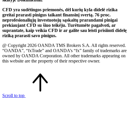
CFD yra sudėtingos priemonės, dėl kurių kyla didelė rizika
greitai prarasti pinigus taikant finansinį svertą. 76 proc.
neprofesionaliųjų investuotojų sąskaitų prarandami pinigai
prekiaujant CFD su šiuo teikėju. Turėtumėte pagalvoti, ar
suprantate, kaip veikia CFD ir ar galite sau leisti prisiimti didelę
riziką prarasti savo pinigus.
@ Copyright 2026 OANDA TMS Brokers S.A. All rights reserved.
“OANDA”, “fxTrade” and OANDA’s “fx” family of trademarks are
owned by OANDA Corporation. All other trademarks appearing on
this website are the property of their respective owner.
Scroll to top