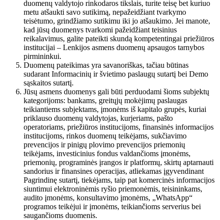
duomenų valdytojo rinkodaros tikslais, turite teisę bet kuriuo
metu atšaukti savo sutikimą, nepažeidžiant tvarkymo
teisėtumo, grindžiamo sutikimu iki jo atšaukimo. Jei manote,
kad jūsų duomenys tvarkomi pažeidžiant teisinius
reikalavimus, galite pateikti skundą kompetentingai priežiūros
institucijai – Lenkijos asmens duomenų apsaugos tarnybos
pirmininkui.
Duomenų pateikimas yra savanoriškas, tačiau būtinas
sudarant Informacinių ir švietimo paslaugų sutartį bei Demo
sąskaitos sutartį.
Jūsų asmens duomenys gali būti perduodami šioms subjektų
kategorijoms: bankams, greitųjų mokėjimų paslaugas
teikiantiems subjektams, įmonėms iš kapitalo grupės, kuriai
priklauso duomenų valdytojas, kurjeriams, pašto
operatoriams, priežiūros institucijoms, finansinės informacijos
institucijoms, rinkos duomenų teikėjams, sukčiavimo
prevencijos ir pinigų plovimo prevencijos priemonių
teikėjams, investicinius fondus valdančioms įmonėms,
priemonių, programinės įrangos ir platformų, skirtų aptarnauti
sandorius ir finansines operacijas, atliekamas įgyvendinant
Pagrindinę sutartį, tiekėjams, taip pat komercinės informacijos
siuntimui elektroninėmis ryšio priemonėmis, teisininkams,
audito įmonėms, konsultavimo įmonėms, „WhatsApp“
programos teikėjui ir įmonėms, teikiančioms serverius bei
saugančioms duomenis.