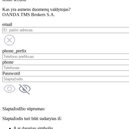
Kas yra asmens duomenų valdytojas?
OANDA TMS Brokers S.A.
email
phone_prefix
phone
Password
Slaptažodžio stiprumas:
Slaptažodis turi būti sudarytas iš:
8 ar daugiau simbolių