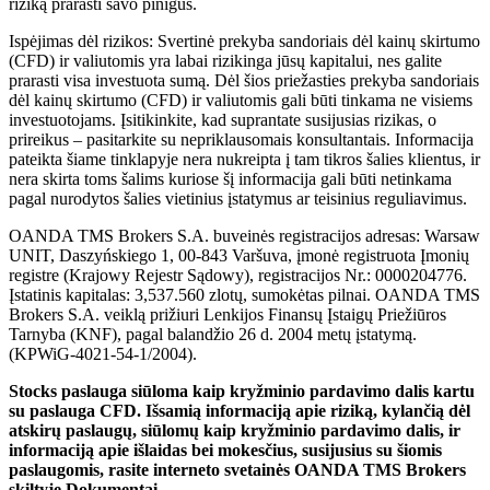
riziką prarasti savo pinigus.
Ispėjimas dėl rizikos: Svertinė prekyba sandoriais dėl kainų skirtumo
(CFD) ir valiutomis yra labai rizikinga jūsų kapitalui, nes galite
prarasti visa investuota sumą. Dėl šios priežasties prekyba sandoriais
dėl kainų skirtumo (CFD) ir valiutomis gali būti tinkama ne visiems
investuotojams. Įsitikinkite, kad suprantate susijusias rizikas, o
prireikus – pasitarkite su nepriklausomais konsultantais. Informacija
pateikta šiame tinklapyje nera nukreipta į tam tikros šalies klientus, ir
nera skirta toms šalims kuriose šį informacija gali būti netinkama
pagal nurodytos šalies vietinius įstatymus ar teisinius reguliavimus.
OANDA TMS Brokers S.A. buveinės registracijos adresas: Warsaw
UNIT, Daszyńskiego 1, 00-843 Varšuva, įmonė registruota Įmonių
registre (Krajowy Rejestr Sądowy), registracijos Nr.: 0000204776.
Įstatinis kapitalas: 3,537.560 zlotų, sumokėtas pilnai. OANDA TMS
Brokers S.A. veiklą prižiuri Lenkijos Finansų Įstaigų Priežiūros
Tarnyba (KNF), pagal balandžio 26 d. 2004 metų įstatymą.
(KPWiG-4021-54-1/2004).
Stocks paslauga siūloma kaip kryžminio pardavimo dalis kartu
su paslauga CFD. Išsamią informaciją apie riziką, kylančią dėl
atskirų paslaugų, siūlomų kaip kryžminio pardavimo dalis, ir
informaciją apie išlaidas bei mokesčius, susijusius su šiomis
paslaugomis, rasite interneto svetainės OANDA TMS Brokers
skiltyje Dokumentai.