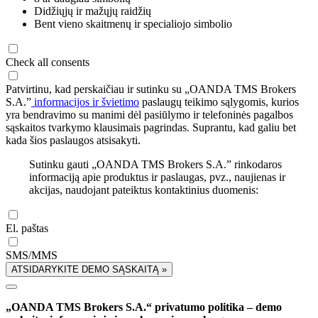
Didžiųjų ir mažųjų raidžių
Bent vieno skaitmenų ir specialiojo simbolio
Check all consents
Patvirtinu, kad perskaičiau ir sutinku su „OANDA TMS Brokers
S.A.”
informacijos ir švietimo
paslaugų teikimo sąlygomis, kurios
yra bendravimo su manimi dėl pasiūlymo ir telefoninės pagalbos
sąskaitos tvarkymo klausimais pagrindas. Suprantu, kad galiu bet
kada šios paslaugos atsisakyti.
Sutinku gauti „OANDA TMS Brokers S.A.” rinkodaros
informaciją apie produktus ir paslaugas, pvz., naujienas ir
akcijas, naudojant pateiktus kontaktinius duomenis:
El. paštas
SMS/MMS
ATSIDARYKITE DEMO SĄSKAITĄ »
„OANDA TMS Brokers S.A.“ privatumo politika – demo