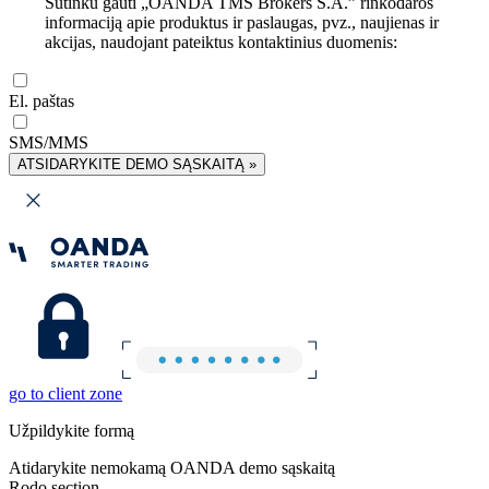
Sutinku gauti „OANDA TMS Brokers S.A.” rinkodaros
informaciją apie produktus ir paslaugas, pvz., naujienas ir
akcijas, naudojant pateiktus kontaktinius duomenis:
El. paštas
SMS/MMS
ATSIDARYKITE DEMO SĄSKAITĄ »
go to client zone
Užpildykite formą
Atidarykite nemokamą OANDA demo sąskaitą
Rodo section