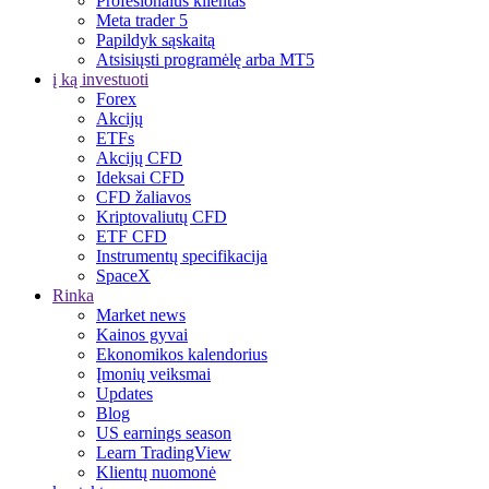
Profesionalus klientas
Meta trader 5
Papildyk sąskaitą
Atsisiųsti programėlę arba MT5
į ką investuoti
Forex
Akcijų
ETFs
Akcijų CFD
Ideksai CFD
CFD žaliavos
Kriptovaliutų CFD
ETF CFD
Instrumentų specifikacija
SpaceX
Rinka
Market news
Kainos gyvai
Ekonomikos kalendorius
Įmonių veiksmai
Updates
Blog
US earnings season
Learn TradingView
Klientų nuomonė