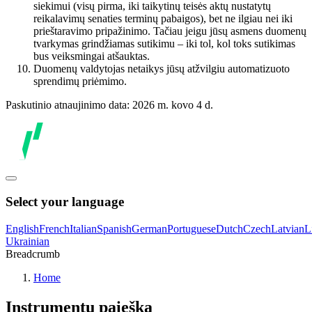
siekimui (visų pirma, iki taikytinų teisės aktų nustatytų
reikalavimų senaties terminų pabaigos), bet ne ilgiau nei iki
prieštaravimo pripažinimo. Tačiau jeigu jūsų asmens duomenų
tvarkymas grindžiamas sutikimu – iki tol, kol toks sutikimas
bus veiksmingai atšauktas.
Duomenų valdytojas netaikys jūsų atžvilgiu automatizuoto
sprendimų priėmimo.
Paskutinio atnaujinimo data: 2026 m. kovo 4 d.
Select your language
English
French
Italian
Spanish
German
Portuguese
Dutch
Czech
Latvian
L
Ukrainian
Breadcrumb
Home
Instrumentų paieška