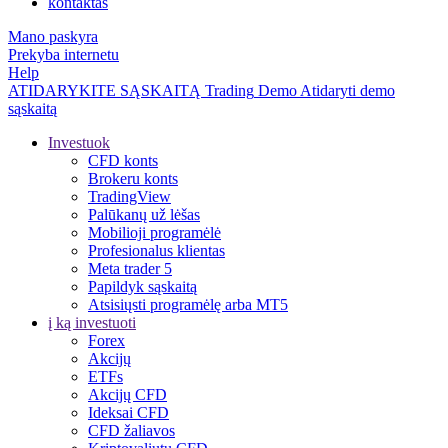
kontaktas
Mano paskyra
Prekyba internetu
Help
ATIDARYKITE SĄSKAITĄ
Trading
Demo
Atidaryti demo
sąskaitą
Investuok
CFD konts
Brokeru konts
TradingView
Palūkanų už lėšas
Mobilioji programėlė
Profesionalus klientas
Meta trader 5
Papildyk sąskaitą
Atsisiųsti programėlę arba MT5
į ką investuoti
Forex
Akcijų
ETFs
Akcijų CFD
Ideksai CFD
CFD žaliavos