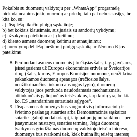
Pokalbis su duomenų valdytoju per „WhatsApp“ programėlę
niekada neapims jokių nuorodų ar priedų, taip pat nebus susijęs, be
kita ko, su:
a) jūsų lėšų likučiu pinigų sąskaitoje;
b) bet kokiais klausimais, susijusiais su sandorių vykdymu;
c) užsakymų pateikimu ar jų keitimu;
d) kliento asmens duomenų keitimu ar atnaujinimu;
e) nurodymų dėl lėšų įnešimo į pinigų sąskaitą ar išėmimo iš jos
pateikimu.
Perduodant asmens duomenis į trečiąsias šalis, t. y. gavėjams,
įsisteigusiems už Europos ekonominės erdvės ar Šveicarijos
ribų, į šalis, kurios, Europos Komisijos nuomone, neužtikrina
pakankamos duomenų apsaugos (trečiosios šalys,
neužtikrinančios tinkamo apsaugos lygio), duomenų
valdytojas juos perduoda naudodamasis mechanizmais,
atitinkančiais galiojančius teisės aktus, tarp kurių yra, be kita
ko, ES „standartinės sutartinės sąlygos“.
Jūsų asmens duomenys bus saugomi visą Informacinių ir
švietimo paslaugų sutarties arba Demonstracinės sąskaitos
sutarties galiojimo laikotarpį, taip pat po jų nutraukimo – per
įstatymuose nustatytą senaties terminą. Jeigu duomenų
tvarkymas grindžiamas duomenų valdytojo teisėtu interesu,
duomenys bus tvarkomi tiek, kiek būtina šių teisėtų interesų