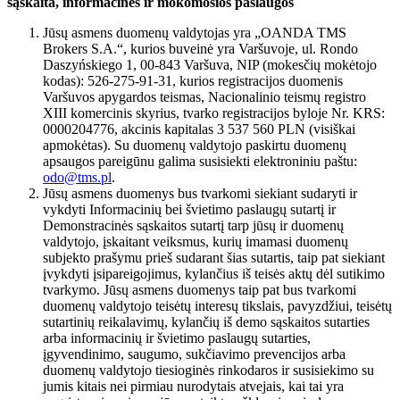
sąskaita, informacinės ir mokomosios paslaugos
Jūsų asmens duomenų valdytojas yra „OANDA TMS
Brokers S.A.“, kurios buveinė yra Varšuvoje, ul. Rondo
Daszyńskiego 1, 00-843 Varšuva, NIP (mokesčių mokėtojo
kodas): 526-275-91-31, kurios registracijos duomenis
Varšuvos apygardos teismas, Nacionalinio teismų registro
XIII komercinis skyrius, tvarko registracijos byloje Nr. KRS:
0000204776, akcinis kapitalas 3 537 560 PLN (visiškai
apmokėtas). Su duomenų valdytojo paskirtu duomenų
apsaugos pareigūnu galima susisiekti elektroniniu paštu:
odo@tms.pl
.
Jūsų asmens duomenys bus tvarkomi siekiant sudaryti ir
vykdyti Informacinių bei švietimo paslaugų sutartį ir
Demonstracinės sąskaitos sutartį tarp jūsų ir duomenų
valdytojo, įskaitant veiksmus, kurių imamasi duomenų
subjekto prašymu prieš sudarant šias sutartis, taip pat siekiant
įvykdyti įsipareigojimus, kylančius iš teisės aktų dėl sutikimo
tvarkymo. Jūsų asmens duomenys taip pat bus tvarkomi
duomenų valdytojo teisėtų interesų tikslais, pavyzdžiui, teisėtų
sutartinių reikalavimų, kylančių iš demo sąskaitos sutarties
arba informacinių ir švietimo paslaugų sutarties,
įgyvendinimo, saugumo, sukčiavimo prevencijos arba
duomenų valdytojo tiesioginės rinkodaros ir susisiekimo su
jumis kitais nei pirmiau nurodytais atvejais, kai tai yra