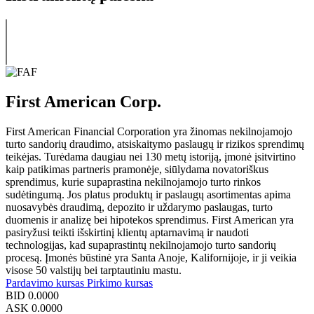
First American Corp.
First American Financial Corporation yra žinomas nekilnojamojo
turto sandorių draudimo, atsiskaitymo paslaugų ir rizikos sprendimų
teikėjas. Turėdama daugiau nei 130 metų istoriją, įmonė įsitvirtino
kaip patikimas partneris pramonėje, siūlydama novatoriškus
sprendimus, kurie supaprastina nekilnojamojo turto rinkos
sudėtingumą. Jos platus produktų ir paslaugų asortimentas apima
nuosavybės draudimą, depozito ir uždarymo paslaugas, turto
duomenis ir analizę bei hipotekos sprendimus. First American yra
pasiryžusi teikti išskirtinį klientų aptarnavimą ir naudoti
technologijas, kad supaprastintų nekilnojamojo turto sandorių
procesą. Įmonės būstinė yra Santa Anoje, Kalifornijoje, ir ji veikia
visose 50 valstijų bei tarptautiniu mastu.
Pardavimo kursas
Pirkimo kursas
BID
0.0000
ASK
0.0000