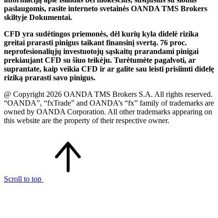
paslaugomis, rasite interneto svetainės OANDA TMS Brokers
skiltyje Dokumentai.
CFD yra sudėtingos priemonės, dėl kurių kyla didelė rizika
greitai prarasti pinigus taikant finansinį svertą. 76 proc.
neprofesionaliųjų investuotojų sąskaitų prarandami pinigai
prekiaujant CFD su šiuo teikėju. Turėtumėte pagalvoti, ar
suprantate, kaip veikia CFD ir ar galite sau leisti prisiimti didelę
riziką prarasti savo pinigus.
@ Copyright 2026 OANDA TMS Brokers S.A. All rights reserved.
“OANDA”, “fxTrade” and OANDA’s “fx” family of trademarks are
owned by OANDA Corporation. All other trademarks appearing on
this website are the property of their respective owner.
Scroll to top