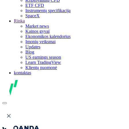
Kriptovaliutų CFD
ETF CFD
Instrumentų specifikacija
SpaceX
Rinka
Market news
Kainos gyvai
Ekonomikos kalendorius
Įmonių veiksmai
Updates
Blog
US earnings season
Learn TradingView
Klientų nuomonė
kontaktas