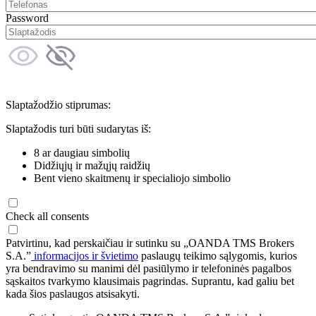
Password
Slaptažodžio stiprumas:
Slaptažodis turi būti sudarytas iš:
8 ar daugiau simbolių
Didžiųjų ir mažųjų raidžių
Bent vieno skaitmenų ir specialiojo simbolio
Check all consents
Patvirtinu, kad perskaičiau ir sutinku su „OANDA TMS Brokers
S.A.”
informacijos ir švietimo
paslaugų teikimo sąlygomis, kurios
yra bendravimo su manimi dėl pasiūlymo ir telefoninės pagalbos
sąskaitos tvarkymo klausimais pagrindas. Suprantu, kad galiu bet
kada šios paslaugos atsisakyti.