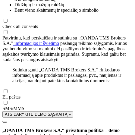
Didžiųjų ir mažųjų raidžių
Bent vieno skaitmenų ir specialiojo simbolio
Check all consents
Patvirtinu, kad perskaičiau ir sutinku su „OANDA TMS Brokers
S.A.”
informacijos ir švietimo
paslaugų teikimo sąlygomis, kurios
yra bendravimo su manimi dėl pasiūlymo ir telefoninės pagalbos
sąskaitos tvarkymo klausimais pagrindas. Suprantu, kad galiu bet
kada šios paslaugos atsisakyti.
Sutinku gauti „OANDA TMS Brokers S.A.” rinkodaros
informaciją apie produktus ir paslaugas, pvz., naujienas ir
akcijas, naudojant pateiktus kontaktinius duomenis:
El. paštas
SMS/MMS
ATSIDARYKITE DEMO SĄSKAITĄ »
„OANDA TMS Brokers S.A.“ privatumo politika – demo