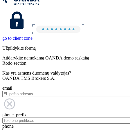
go to client zone
Užpildykite formą
Atidarykite nemokamą OANDA demo sąskaitą
Rodo section
Kas yra asmens duomenų valdytojas?
OANDA TMS Brokers S.A.
email
phone_prefix
phone