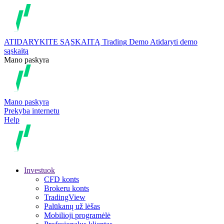
ATIDARYKITE SĄSKAITĄ
Trading
Demo
Atidaryti demo
sąskaitą
Mano paskyra
Mano paskyra
Prekyba internetu
Help
Investuok
CFD konts
Brokeru konts
TradingView
Palūkanų už lėšas
Mobilioji programėlė