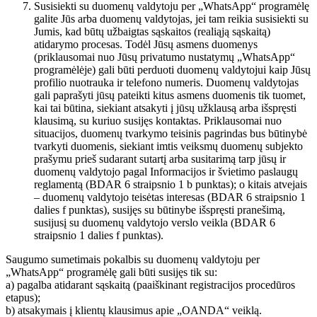
Susisiekti su duomenų valdytoju per „WhatsApp“ programėlę
galite Jūs arba duomenų valdytojas, jei tam reikia susisiekti su
Jumis, kad būtų užbaigtas sąskaitos (realiąją sąskaitą)
atidarymo procesas. Todėl Jūsų asmens duomenys
(priklausomai nuo Jūsų privatumo nustatymų „WhatsApp“
programėlėje) gali būti perduoti duomenų valdytojui kaip Jūsų
profilio nuotrauka ir telefono numeris. Duomenų valdytojas
gali paprašyti jūsų pateikti kitus asmens duomenis tik tuomet,
kai tai būtina, siekiant atsakyti į jūsų užklausą arba išspręsti
klausimą, su kuriuo susijęs kontaktas. Priklausomai nuo
situacijos, duomenų tvarkymo teisinis pagrindas bus būtinybė
tvarkyti duomenis, siekiant imtis veiksmų duomenų subjekto
prašymu prieš sudarant sutartį arba susitarimą tarp jūsų ir
duomenų valdytojo pagal Informacijos ir švietimo paslaugų
reglamentą (BDAR 6 straipsnio 1 b punktas); o kitais atvejais
– duomenų valdytojo teisėtas interesas (BDAR 6 straipsnio 1
dalies f punktas), susijęs su būtinybe išspręsti pranešimą,
susijusį su duomenų valdytojo verslo veikla (BDAR 6
straipsnio 1 dalies f punktas).
Saugumo sumetimais pokalbis su duomenų valdytoju per
„WhatsApp“ programėlę gali būti susijęs tik su:
a) pagalba atidarant sąskaitą (paaiškinant registracijos procedūros
etapus);
b) atsakymais į klientų klausimus apie „OANDA“ veiklą.