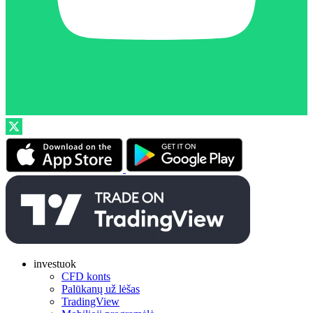
investuok
CFD konts
Palūkanų už lėšas
TradingView