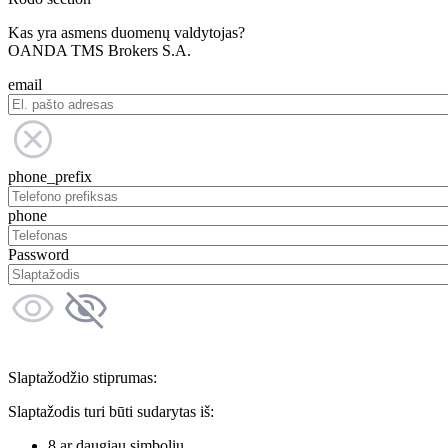
Kas yra asmens duomenų valdytojas?
OANDA TMS Brokers S.A.
email
phone_prefix
phone
Password
Slaptažodžio stiprumas:
Slaptažodis turi būti sudarytas iš:
8 ar daugiau simbolių