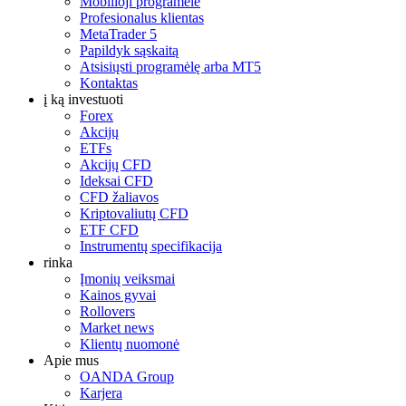
Mobilioji programėlė
Profesionalus klientas
MetaTrader 5
Papildyk sąskaitą
Atsisiųsti programėlę arba MT5
Kontaktas
į ką investuoti
Forex
Akcijų
ETFs
Akcijų CFD
Ideksai CFD
CFD žaliavos
Kriptovaliutų CFD
ETF CFD
Instrumentų specifikacija
rinka
Įmonių veiksmai
Kainos gyvai
Rollovers
Market news
Klientų nuomonė
Apie mus
OANDA Group
Karjera