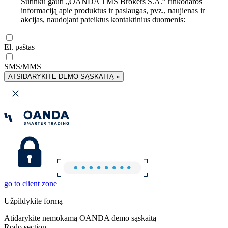
Sutinku gauti „OANDA TMS Brokers S.A.” rinkodaros
informaciją apie produktus ir paslaugas, pvz., naujienas ir
akcijas, naudojant pateiktus kontaktinius duomenis:
El. paštas
SMS/MMS
ATSIDARYKITE DEMO SĄSKAITĄ »
go to client zone
Užpildykite formą
Atidarykite nemokamą OANDA demo sąskaitą
Rodo section