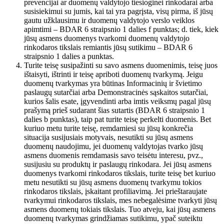
prevencijai ar duomenų valdytojo tiesioginei rinkodarai arba
susisiekimui su jumis, kai tai yra pagrįsta, visų pirma, iš jūsų
gautu užklausimu ir duomenų valdytojo verslo veiklos
apimtimi – BDAR 6 straipsnio 1 dalies f punktas; d. tiek, kiek
jūsų asmens duomenys tvarkomi duomenų valdytojo
rinkodaros tikslais remiantis jūsų sutikimu – BDAR 6
straipsnio 1 dalies a punktas.
Turite teisę susipažinti su savo asmens duomenimis, teisę juos
ištaisyti, ištrinti ir teisę apriboti duomenų tvarkymą. Jeigu
duomenų tvarkymas yra būtinas Informacinių ir švietimo
paslaugų sutarčiai arba Demonstracinės sąskaitos sutarčiai,
kurios šalis esate, įgyvendinti arba imtis veiksmų pagal jūsų
prašymą prieš sudarant šias sutartis (BDAR 6 straipsnio 1
dalies b punktas), taip pat turite teisę perkelti duomenis. Bet
kuriuo metu turite teisę, remdamiesi su jūsų konkrečia
situacija susijusiais motyvais, nesutikti su jūsų asmens
duomenų naudojimu, jei duomenų valdytojas tvarko jūsų
asmens duomenis remdamasis savo teisėtu interesu, pvz.,
susijusiu su produktų ir paslaugų rinkodara. Jei jūsų asmens
duomenys tvarkomi rinkodaros tikslais, turite teisę bet kuriuo
metu nesutikti su jūsų asmens duomenų tvarkymu tokios
rinkodaros tikslais, įskaitant profiliavimą. Jei prieštaraujate
tvarkymui rinkodaros tikslais, mes nebegalėsime tvarkyti jūsų
asmens duomenų tokiais tikslais. Tuo atveju, kai jūsų asmens
duomenų tvarkymas grindžiamas sutikimu, ypač suteiktu