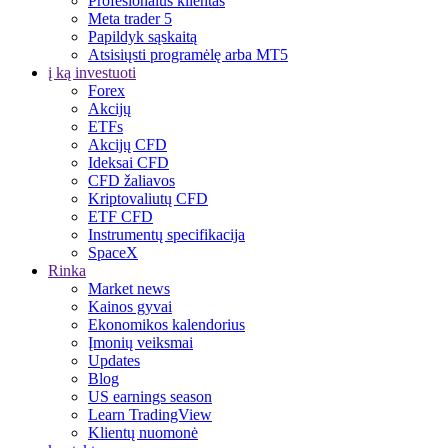
Profesionalus klientas
Meta trader 5
Papildyk sąskaitą
Atsisiųsti programėlę arba MT5
į ką investuoti
Forex
Akcijų
ETFs
Akcijų CFD
Ideksai CFD
CFD žaliavos
Kriptovaliutų CFD
ETF CFD
Instrumentų specifikacija
SpaceX
Rinka
Market news
Kainos gyvai
Ekonomikos kalendorius
Įmonių veiksmai
Updates
Blog
US earnings season
Learn TradingView
Klientų nuomonė