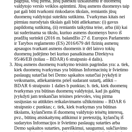
pagrįsta, visų pirma, jūsų pateiktu užklausimu ir duomenų
valdytojo verslo veiklos apimtimi. Jūsų asmens duomenys taip
pat gali būti tvarkomi rinkodaros tikslais, remiantis jūsų
duomenų valdytojui suteiktu sutikimu. Tvarkymas kitais nei
pirmiau nurodytais tikslais gali būti atliekamas: (i) gavus
papildomą sutikimą, (ii) remiantis taikytina teise, arba (iii) kai
tai suderinama su tikslu, kuriuo asmens duomenys buvo iš
pradžių surinkti (2016 m. balandžio 27 d. Europos Parlamento
ir Tarybos reglamento (ES) 2016/679 dėl fizinių asmenų
apsaugos tvarkant asmens duomenis ir dėl laisvo tokių
duomenų judėjimo bei kuriuo panaikinama Direktyva
95/46/EB (toliau – BDAR) 6 straipsnio 4 dalis).
Jūsų asmens duomenų tvarkymo teisinis pagrindas yra: a. tiek,
kiek duomenų tvarkymas yra būtinas Informacinių ir švietimo
paslaugų sutarčiai bei Demo sąskaitos sutarčiai įvykdyti ir
veiksmams, atliekamiems prieš sudarant sutartį, atlikti –
BDAR 6 straipsnio 1 dalies b punktas; b. tiek, kiek duomenų
tvarkymas yra būtinas duomenų valdytojui, kad jis galėtų
įvykdyti jam tenkančias teisines prievoles, visų pirma
susijusias su atitikties reikalavimams užtikrinimu – BDAR 6
straipsnio c punktas; c. tiek, kiek tvarkymas yra būtinas
tikslams, kylančiems iš duomenų valdytojo teisėtų interesų,
pvz., būtinų atsiskaitymų atlikimui ir pretenzijų, kylančių iš
sudarytos Informacijos ir švietimo paslaugų sutarties arba
Demo sąskaitos sutarties, pareiškimui, saugumui, sukčiavimo