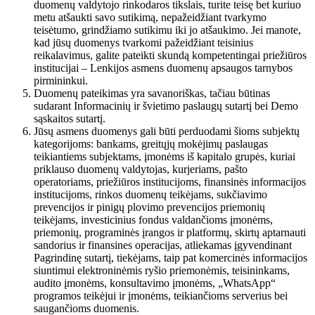
duomenų valdytojo rinkodaros tikslais, turite teisę bet kuriuo
metu atšaukti savo sutikimą, nepažeidžiant tvarkymo
teisėtumo, grindžiamo sutikimu iki jo atšaukimo. Jei manote,
kad jūsų duomenys tvarkomi pažeidžiant teisinius
reikalavimus, galite pateikti skundą kompetentingai priežiūros
institucijai – Lenkijos asmens duomenų apsaugos tarnybos
pirmininkui.
Duomenų pateikimas yra savanoriškas, tačiau būtinas
sudarant Informacinių ir švietimo paslaugų sutartį bei Demo
sąskaitos sutartį.
Jūsų asmens duomenys gali būti perduodami šioms subjektų
kategorijoms: bankams, greitųjų mokėjimų paslaugas
teikiantiems subjektams, įmonėms iš kapitalo grupės, kuriai
priklauso duomenų valdytojas, kurjeriams, pašto
operatoriams, priežiūros institucijoms, finansinės informacijos
institucijoms, rinkos duomenų teikėjams, sukčiavimo
prevencijos ir pinigų plovimo prevencijos priemonių
teikėjams, investicinius fondus valdančioms įmonėms,
priemonių, programinės įrangos ir platformų, skirtų aptarnauti
sandorius ir finansines operacijas, atliekamas įgyvendinant
Pagrindinę sutartį, tiekėjams, taip pat komercinės informacijos
siuntimui elektroninėmis ryšio priemonėmis, teisininkams,
audito įmonėms, konsultavimo įmonėms, „WhatsApp“
programos teikėjui ir įmonėms, teikiančioms serverius bei
saugančioms duomenis.