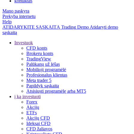
kontaktas
Mano paskyra
Prekyba internetu
Help
ATIDARYKITE SĄSKAITĄ
Trading
Demo
Atidaryti demo
sąskaitą
Investuok
CFD konts
Brokeru konts
TradingView
Palūkanų už lėšas
Mobilioji programėlė
Profesionalus klientas
Meta trader 5
Papildyk sąskaitą
Atsisiųsti programėlę arba MT5
į ką investuoti
Forex
Akcijų
ETFs
Akcijų CFD
Ideksai CFD
CFD žaliavos