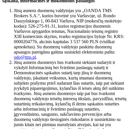
sąskaita, informacinės ir mokomosios paslaugos
Jūsų asmens duomenų valdytojas yra „OANDA TMS
Brokers S.A.“, kurios buveinė yra Varšuvoje, ul. Rondo
Daszyńskiego 1, 00-843 Varšuva, NIP (mokesčių mokėtojo
kodas): 526-275-91-31, kurios registracijos duomenis
Varšuvos apygardos teismas, Nacionalinio teismų registro
XIII komercinis skyrius, tvarko registracijos byloje Nr. KRS:
0000204776, akcinis kapitalas 3 537 560 PLN (visiškai
apmokėtas). Su duomenų valdytojo paskirtu duomenų
apsaugos pareigūnu galima susisiekti elektroniniu paštu:
odo@tms.pl
.
Jūsų asmens duomenys bus tvarkomi siekiant sudaryti ir
vykdyti Informacinių bei švietimo paslaugų sutartį ir
Demonstracinės sąskaitos sutartį tarp jūsų ir duomenų
valdytojo, įskaitant veiksmus, kurių imamasi duomenų
subjekto prašymu prieš sudarant šias sutartis, taip pat siekiant
įvykdyti įsipareigojimus, kylančius iš teisės aktų dėl sutikimo
tvarkymo. Jūsų asmens duomenys taip pat bus tvarkomi
duomenų valdytojo teisėtų interesų tikslais, pavyzdžiui, teisėtų
sutartinių reikalavimų, kylančių iš demo sąskaitos sutarties
arba informacinių ir švietimo paslaugų sutarties,
įgyvendinimo, saugumo, sukčiavimo prevencijos arba
duomenų valdytojo tiesioginės rinkodaros ir susisiekimo su
jumis kitais nei pirmiau nurodytais atvejais, kai tai yra