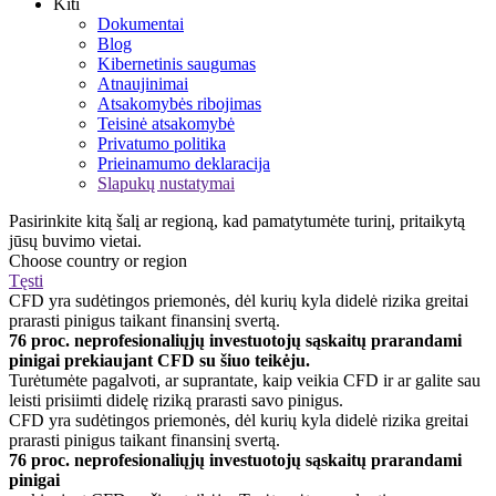
Kiti
Dokumentai
Blog
Kibernetinis saugumas
Atnaujinimai
Atsakomybės ribojimas
Teisinė atsakomybė
Privatumo politika
Prieinamumo deklaracija
Slapukų nustatymai
Pasirinkite kitą šalį ar regioną, kad pamatytumėte turinį, pritaikytą
jūsų buvimo vietai.
Choose country or region
Tęsti
CFD yra sudėtingos priemonės, dėl kurių kyla didelė rizika greitai
prarasti pinigus taikant finansinį svertą.
76 proc. neprofesionaliųjų investuotojų sąskaitų prarandami
pinigai prekiaujant CFD su šiuo teikėju.
Turėtumėte pagalvoti, ar suprantate, kaip veikia CFD ir ar galite sau
leisti prisiimti didelę riziką prarasti savo pinigus.
CFD yra sudėtingos priemonės, dėl kurių kyla didelė rizika greitai
prarasti pinigus taikant finansinį svertą.
76 proc. neprofesionaliųjų investuotojų sąskaitų prarandami
pinigai