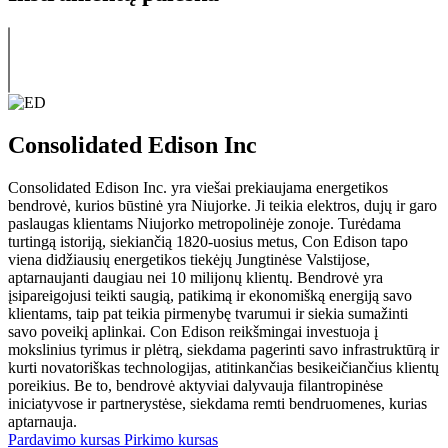
Consolidated Edison Inc
Consolidated Edison Inc. yra viešai prekiaujama energetikos
bendrovė, kurios būstinė yra Niujorke. Ji teikia elektros, dujų ir garo
paslaugas klientams Niujorko metropolinėje zonoje. Turėdama
turtingą istoriją, siekiančią 1820-uosius metus, Con Edison tapo
viena didžiausių energetikos tiekėjų Jungtinėse Valstijose,
aptarnaujanti daugiau nei 10 milijonų klientų. Bendrovė yra
įsipareigojusi teikti saugią, patikimą ir ekonomišką energiją savo
klientams, taip pat teikia pirmenybę tvarumui ir siekia sumažinti
savo poveikį aplinkai. Con Edison reikšmingai investuoja į
mokslinius tyrimus ir plėtrą, siekdama pagerinti savo infrastruktūrą ir
kurti novatoriškas technologijas, atitinkančias besikeičiančius klientų
poreikius. Be to, bendrovė aktyviai dalyvauja filantropinėse
iniciatyvose ir partnerystėse, siekdama remti bendruomenes, kurias
aptarnauja.
Pardavimo kursas
Pirkimo kursas