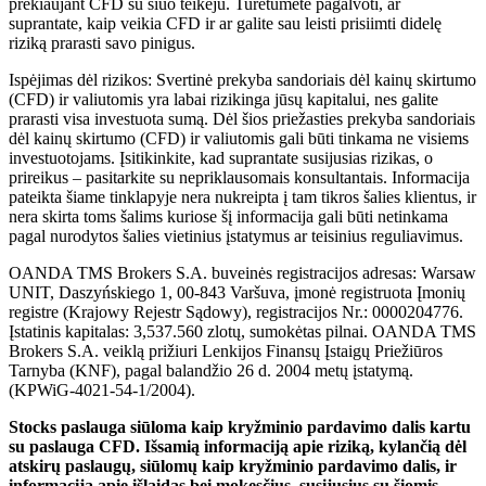
prekiaujant CFD su šiuo teikėju. Turėtumėte pagalvoti, ar
suprantate, kaip veikia CFD ir ar galite sau leisti prisiimti didelę
riziką prarasti savo pinigus.
Ispėjimas dėl rizikos: Svertinė prekyba sandoriais dėl kainų skirtumo
(CFD) ir valiutomis yra labai rizikinga jūsų kapitalui, nes galite
prarasti visa investuota sumą. Dėl šios priežasties prekyba sandoriais
dėl kainų skirtumo (CFD) ir valiutomis gali būti tinkama ne visiems
investuotojams. Įsitikinkite, kad suprantate susijusias rizikas, o
prireikus – pasitarkite su nepriklausomais konsultantais. Informacija
pateikta šiame tinklapyje nera nukreipta į tam tikros šalies klientus, ir
nera skirta toms šalims kuriose šį informacija gali būti netinkama
pagal nurodytos šalies vietinius įstatymus ar teisinius reguliavimus.
OANDA TMS Brokers S.A. buveinės registracijos adresas: Warsaw
UNIT, Daszyńskiego 1, 00-843 Varšuva, įmonė registruota Įmonių
registre (Krajowy Rejestr Sądowy), registracijos Nr.: 0000204776.
Įstatinis kapitalas: 3,537.560 zlotų, sumokėtas pilnai. OANDA TMS
Brokers S.A. veiklą prižiuri Lenkijos Finansų Įstaigų Priežiūros
Tarnyba (KNF), pagal balandžio 26 d. 2004 metų įstatymą.
(KPWiG-4021-54-1/2004).
Stocks paslauga siūloma kaip kryžminio pardavimo dalis kartu
su paslauga CFD. Išsamią informaciją apie riziką, kylančią dėl
atskirų paslaugų, siūlomų kaip kryžminio pardavimo dalis, ir
informaciją apie išlaidas bei mokesčius, susijusius su šiomis