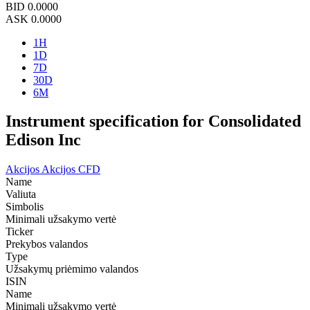
BID
0.0000
ASK
0.0000
1H
1D
7D
30D
6M
Instrument specification for Consolidated
Edison Inc
Akcijos
Akcijos CFD
Name
Valiuta
Simbolis
Minimali užsakymo vertė
Ticker
Prekybos valandos
Type
Užsakymų priėmimo valandos
ISIN
Name
Minimali užsakymo vertė