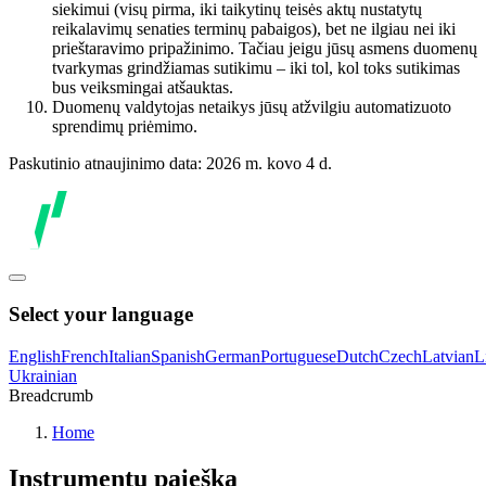
siekimui (visų pirma, iki taikytinų teisės aktų nustatytų
reikalavimų senaties terminų pabaigos), bet ne ilgiau nei iki
prieštaravimo pripažinimo. Tačiau jeigu jūsų asmens duomenų
tvarkymas grindžiamas sutikimu – iki tol, kol toks sutikimas
bus veiksmingai atšauktas.
Duomenų valdytojas netaikys jūsų atžvilgiu automatizuoto
sprendimų priėmimo.
Paskutinio atnaujinimo data: 2026 m. kovo 4 d.
Select your language
English
French
Italian
Spanish
German
Portuguese
Dutch
Czech
Latvian
L
Ukrainian
Breadcrumb
Home
Instrumentų paieška