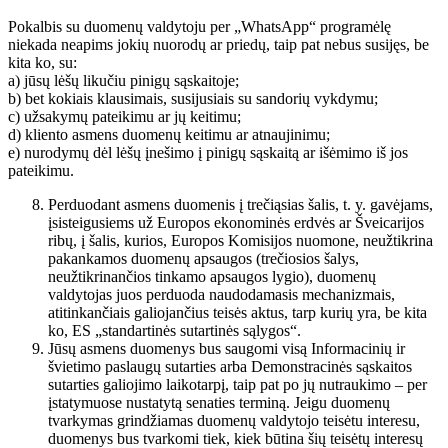
Pokalbis su duomenų valdytoju per „WhatsApp“ programėlę
niekada neapims jokių nuorodų ar priedų, taip pat nebus susijęs, be
kita ko, su:
a) jūsų lėšų likučiu pinigų sąskaitoje;
b) bet kokiais klausimais, susijusiais su sandorių vykdymu;
c) užsakymų pateikimu ar jų keitimu;
d) kliento asmens duomenų keitimu ar atnaujinimu;
e) nurodymų dėl lėšų įnešimo į pinigų sąskaitą ar išėmimo iš jos
pateikimu.
Perduodant asmens duomenis į trečiąsias šalis, t. y. gavėjams,
įsisteigusiems už Europos ekonominės erdvės ar Šveicarijos
ribų, į šalis, kurios, Europos Komisijos nuomone, neužtikrina
pakankamos duomenų apsaugos (trečiosios šalys,
neužtikrinančios tinkamo apsaugos lygio), duomenų
valdytojas juos perduoda naudodamasis mechanizmais,
atitinkančiais galiojančius teisės aktus, tarp kurių yra, be kita
ko, ES „standartinės sutartinės sąlygos“.
Jūsų asmens duomenys bus saugomi visą Informacinių ir
švietimo paslaugų sutarties arba Demonstracinės sąskaitos
sutarties galiojimo laikotarpį, taip pat po jų nutraukimo – per
įstatymuose nustatytą senaties terminą. Jeigu duomenų
tvarkymas grindžiamas duomenų valdytojo teisėtu interesu,
duomenys bus tvarkomi tiek, kiek būtina šių teisėtų interesų