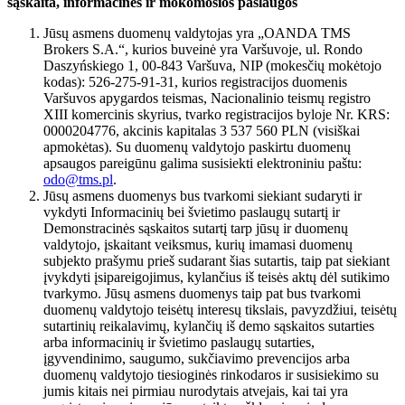
sąskaita, informacinės ir mokomosios paslaugos
Jūsų asmens duomenų valdytojas yra „OANDA TMS
Brokers S.A.“, kurios buveinė yra Varšuvoje, ul. Rondo
Daszyńskiego 1, 00-843 Varšuva, NIP (mokesčių mokėtojo
kodas): 526-275-91-31, kurios registracijos duomenis
Varšuvos apygardos teismas, Nacionalinio teismų registro
XIII komercinis skyrius, tvarko registracijos byloje Nr. KRS:
0000204776, akcinis kapitalas 3 537 560 PLN (visiškai
apmokėtas). Su duomenų valdytojo paskirtu duomenų
apsaugos pareigūnu galima susisiekti elektroniniu paštu:
odo@tms.pl
.
Jūsų asmens duomenys bus tvarkomi siekiant sudaryti ir
vykdyti Informacinių bei švietimo paslaugų sutartį ir
Demonstracinės sąskaitos sutartį tarp jūsų ir duomenų
valdytojo, įskaitant veiksmus, kurių imamasi duomenų
subjekto prašymu prieš sudarant šias sutartis, taip pat siekiant
įvykdyti įsipareigojimus, kylančius iš teisės aktų dėl sutikimo
tvarkymo. Jūsų asmens duomenys taip pat bus tvarkomi
duomenų valdytojo teisėtų interesų tikslais, pavyzdžiui, teisėtų
sutartinių reikalavimų, kylančių iš demo sąskaitos sutarties
arba informacinių ir švietimo paslaugų sutarties,
įgyvendinimo, saugumo, sukčiavimo prevencijos arba
duomenų valdytojo tiesioginės rinkodaros ir susisiekimo su
jumis kitais nei pirmiau nurodytais atvejais, kai tai yra