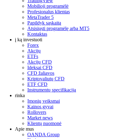
TradingView
Mobilioji programėlė
Profesionalus klientas
MetaTrader 5
Papildyk sąskaitą
Atsisiųsti programėlę arba MT5
Kontaktas
į ką investuoti
Forex
Akcijų
ETFs
Akcijų CFD
Ideksai CFD
CFD žaliavos
Kriptovaliutų CFD
ETF CFD
Instrumentų specifikacija
rinka
Įmonių veiksmai
Kainos gyvai
Rollovers
Market news
Klientų nuomonė
Apie mus
OANDA Group