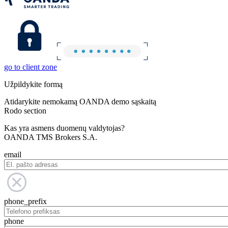
go to client zone
Užpildykite formą
Atidarykite nemokamą OANDA demo sąskaitą
Rodo section
Kas yra asmens duomenų valdytojas?
OANDA TMS Brokers S.A.
email
phone_prefix
phone