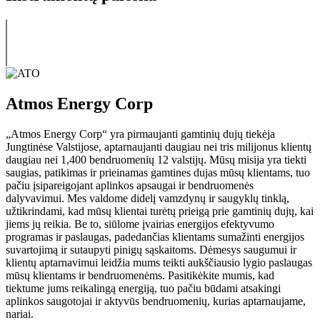
Atmos Energy Corp
„Atmos Energy Corp“ yra pirmaujanti gamtinių dujų tiekėja
Jungtinėse Valstijose, aptarnaujanti daugiau nei tris milijonus klientų
daugiau nei 1,400 bendruomenių 12 valstijų. Mūsų misija yra tiekti
saugias, patikimas ir prieinamas gamtines dujas mūsų klientams, tuo
pačiu įsipareigojant aplinkos apsaugai ir bendruomenės
dalyvavimui. Mes valdome didelį vamzdynų ir saugyklų tinklą,
užtikrindami, kad mūsų klientai turėtų prieigą prie gamtinių dujų, kai
jiems jų reikia. Be to, siūlome įvairias energijos efektyvumo
programas ir paslaugas, padedančias klientams sumažinti energijos
suvartojimą ir sutaupyti pinigų sąskaitoms. Dėmesys saugumui ir
klientų aptarnavimui leidžia mums teikti aukščiausio lygio paslaugas
mūsų klientams ir bendruomenėms. Pasitikėkite mumis, kad
tiektume jums reikalingą energiją, tuo pačiu būdami atsakingi
aplinkos saugotojai ir aktyvūs bendruomenių, kurias aptarnaujame,
nariai.