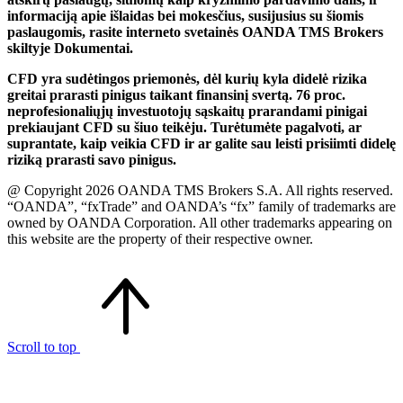
informaciją apie išlaidas bei mokesčius, susijusius su šiomis
paslaugomis, rasite interneto svetainės OANDA TMS Brokers
skiltyje Dokumentai.
CFD yra sudėtingos priemonės, dėl kurių kyla didelė rizika
greitai prarasti pinigus taikant finansinį svertą. 76 proc.
neprofesionaliųjų investuotojų sąskaitų prarandami pinigai
prekiaujant CFD su šiuo teikėju. Turėtumėte pagalvoti, ar
suprantate, kaip veikia CFD ir ar galite sau leisti prisiimti didelę
riziką prarasti savo pinigus.
@ Copyright 2026 OANDA TMS Brokers S.A. All rights reserved.
“OANDA”, “fxTrade” and OANDA’s “fx” family of trademarks are
owned by OANDA Corporation. All other trademarks appearing on
this website are the property of their respective owner.
Scroll to top