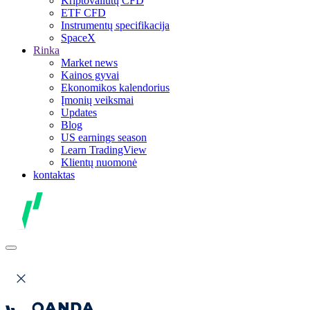
Kriptovaliutų CFD
ETF CFD
Instrumentų specifikacija
SpaceX
Rinka
Market news
Kainos gyvai
Ekonomikos kalendorius
Įmonių veiksmai
Updates
Blog
US earnings season
Learn TradingView
Klientų nuomonė
kontaktas