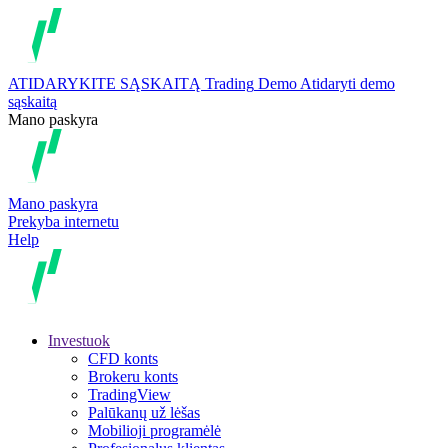
ATIDARYKITE SĄSKAITĄ
Trading
Demo
Atidaryti demo
sąskaitą
Mano paskyra
Mano paskyra
Prekyba internetu
Help
Investuok
CFD konts
Brokeru konts
TradingView
Palūkanų už lėšas
Mobilioji programėlė