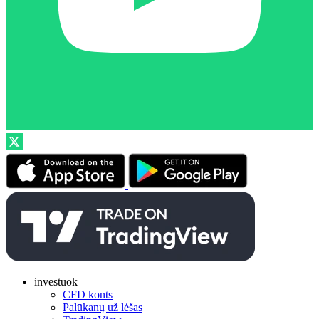
investuok
CFD konts
Palūkanų už lėšas