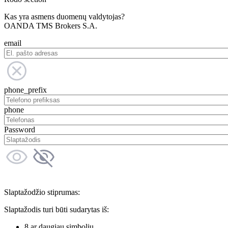
Kas yra asmens duomenų valdytojas?
OANDA TMS Brokers S.A.
email
phone_prefix
phone
Password
Slaptažodžio stiprumas:
Slaptažodis turi būti sudarytas iš:
8 ar daugiau simbolių