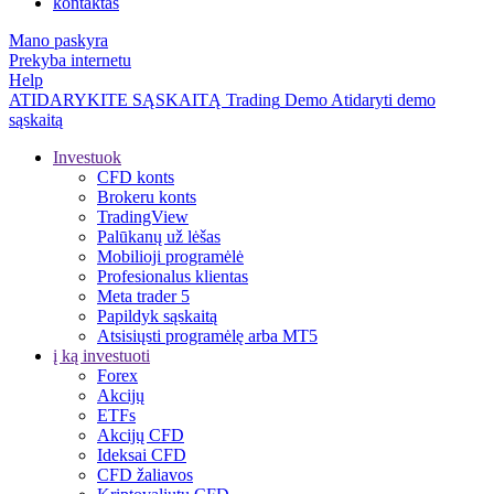
kontaktas
Mano paskyra
Prekyba internetu
Help
ATIDARYKITE SĄSKAITĄ
Trading
Demo
Atidaryti demo
sąskaitą
Investuok
CFD konts
Brokeru konts
TradingView
Palūkanų už lėšas
Mobilioji programėlė
Profesionalus klientas
Meta trader 5
Papildyk sąskaitą
Atsisiųsti programėlę arba MT5
į ką investuoti
Forex
Akcijų
ETFs
Akcijų CFD
Ideksai CFD
CFD žaliavos