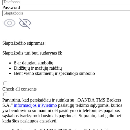
Password
Slaptažodžio stiprumas:
Slaptažodis turi būti sudarytas iš:
8 ar daugiau simbolių
Didžiųjų ir mažųjų raidžių
Bent vieno skaitmenų ir specialiojo simbolio
Check all consents
Patvirtinu, kad perskaičiau ir sutinku su „OANDA TMS Brokers
S.A.”
informacijos ir švietimo
paslaugų teikimo sąlygomis, kurios
yra bendravimo su manimi dėl pasiūlymo ir telefoninės pagalbos
sąskaitos tvarkymo klausimais pagrindas. Suprantu, kad galiu bet
kada šios paslaugos atsisakyti.