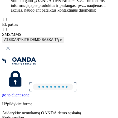
Sutinku gauti „OANDA TMS Brokers S.A.” rinkodaros
informaciją apie produktus ir paslaugas, pvz., naujienas ir
akcijas, naudojant pateiktus kontaktinius duomenis:
El. paštas
SMS/MMS
ATSIDARYKITE DEMO SĄSKAITĄ »
go to client zone
Užpildykite formą
Atidarykite nemokamą OANDA demo sąskaitą
Rodo section