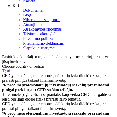
Karjera
Kiti
Dokumentai
Blog
Kibernetinis saugumas
Atnaujinimai
Atsakomybės ribojimas
Teisinė atsakomybė
Privatumo politika
Prieinamumo deklaracija
Slapukų nustatymai
Pasirinkite kitą šalį ar regioną, kad pamatytumėte turinį, pritaikytą
jūsų buvimo vietai.
Choose country or region
Tęsti
CFD yra sudėtingos priemonės, dėl kurių kyla didelė rizika greitai
prarasti pinigus taikant finansinį svertą.
76 proc. neprofesionaliųjų investuotojų sąskaitų prarandami
pinigai prekiaujant CFD su šiuo teikėju.
Turėtumėte pagalvoti, ar suprantate, kaip veikia CFD ir ar galite sau
leisti prisiimti didelę riziką prarasti savo pinigus.
CFD yra sudėtingos priemonės, dėl kurių kyla didelė rizika greitai
prarasti pinigus taikant finansinį svertą.
76 proc. neprofesionaliųjų investuotojų sąskaitų prarandami