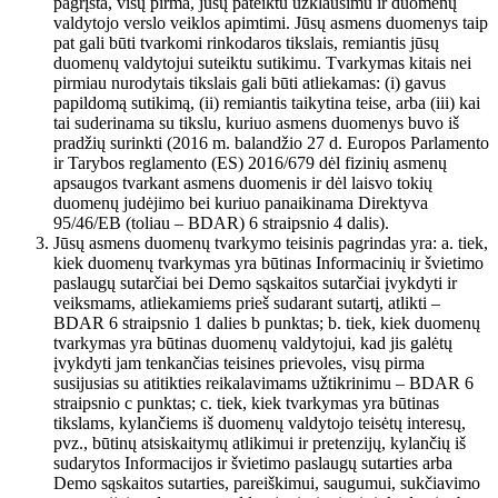
pagrįsta, visų pirma, jūsų pateiktu užklausimu ir duomenų
valdytojo verslo veiklos apimtimi. Jūsų asmens duomenys taip
pat gali būti tvarkomi rinkodaros tikslais, remiantis jūsų
duomenų valdytojui suteiktu sutikimu. Tvarkymas kitais nei
pirmiau nurodytais tikslais gali būti atliekamas: (i) gavus
papildomą sutikimą, (ii) remiantis taikytina teise, arba (iii) kai
tai suderinama su tikslu, kuriuo asmens duomenys buvo iš
pradžių surinkti (2016 m. balandžio 27 d. Europos Parlamento
ir Tarybos reglamento (ES) 2016/679 dėl fizinių asmenų
apsaugos tvarkant asmens duomenis ir dėl laisvo tokių
duomenų judėjimo bei kuriuo panaikinama Direktyva
95/46/EB (toliau – BDAR) 6 straipsnio 4 dalis).
Jūsų asmens duomenų tvarkymo teisinis pagrindas yra: a. tiek,
kiek duomenų tvarkymas yra būtinas Informacinių ir švietimo
paslaugų sutarčiai bei Demo sąskaitos sutarčiai įvykdyti ir
veiksmams, atliekamiems prieš sudarant sutartį, atlikti –
BDAR 6 straipsnio 1 dalies b punktas; b. tiek, kiek duomenų
tvarkymas yra būtinas duomenų valdytojui, kad jis galėtų
įvykdyti jam tenkančias teisines prievoles, visų pirma
susijusias su atitikties reikalavimams užtikrinimu – BDAR 6
straipsnio c punktas; c. tiek, kiek tvarkymas yra būtinas
tikslams, kylančiems iš duomenų valdytojo teisėtų interesų,
pvz., būtinų atsiskaitymų atlikimui ir pretenzijų, kylančių iš
sudarytos Informacijos ir švietimo paslaugų sutarties arba
Demo sąskaitos sutarties, pareiškimui, saugumui, sukčiavimo