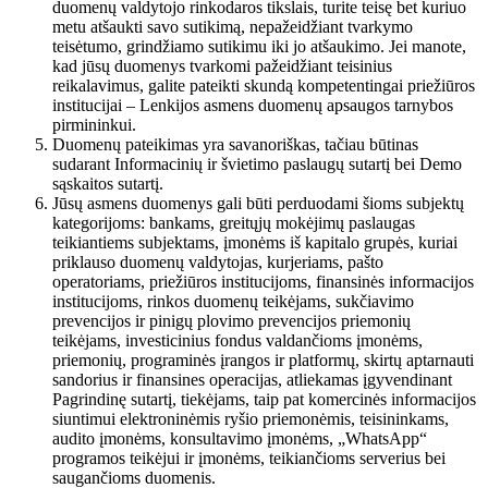
duomenų valdytojo rinkodaros tikslais, turite teisę bet kuriuo
metu atšaukti savo sutikimą, nepažeidžiant tvarkymo
teisėtumo, grindžiamo sutikimu iki jo atšaukimo. Jei manote,
kad jūsų duomenys tvarkomi pažeidžiant teisinius
reikalavimus, galite pateikti skundą kompetentingai priežiūros
institucijai – Lenkijos asmens duomenų apsaugos tarnybos
pirmininkui.
Duomenų pateikimas yra savanoriškas, tačiau būtinas
sudarant Informacinių ir švietimo paslaugų sutartį bei Demo
sąskaitos sutartį.
Jūsų asmens duomenys gali būti perduodami šioms subjektų
kategorijoms: bankams, greitųjų mokėjimų paslaugas
teikiantiems subjektams, įmonėms iš kapitalo grupės, kuriai
priklauso duomenų valdytojas, kurjeriams, pašto
operatoriams, priežiūros institucijoms, finansinės informacijos
institucijoms, rinkos duomenų teikėjams, sukčiavimo
prevencijos ir pinigų plovimo prevencijos priemonių
teikėjams, investicinius fondus valdančioms įmonėms,
priemonių, programinės įrangos ir platformų, skirtų aptarnauti
sandorius ir finansines operacijas, atliekamas įgyvendinant
Pagrindinę sutartį, tiekėjams, taip pat komercinės informacijos
siuntimui elektroninėmis ryšio priemonėmis, teisininkams,
audito įmonėms, konsultavimo įmonėms, „WhatsApp“
programos teikėjui ir įmonėms, teikiančioms serverius bei
saugančioms duomenis.