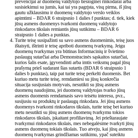
prevencijai ar duomenų valdytojo tiesioginei rinkodarai arba
susisiekimui su jumis, kai tai yra pagrįsta, visų pirma, iš jūsų
gautu užklausimu ir duomenų valdytojo verslo veiklos
apimtimi – BDAR 6 straipsnio 1 dalies f punktas; d. tiek, kiek
jūsų asmens duomenys tvarkomi duomenų valdytojo
rinkodaros tikslais remiantis jūsų sutikimu – BDAR 6
straipsnio 1 dalies a punktas.
Turite teisę susipažinti su savo asmens duomenimis, teisę juos
ištaisyti, ištrinti ir teisę apriboti duomenų tvarkymą. Jeigu
duomenų tvarkymas yra būtinas Informacinių ir švietimo
paslaugų sutarčiai arba Demonstracinės sąskaitos sutarčiai,
kurios šalis esate, įgyvendinti arba imtis veiksmų pagal jūsų
prašymą prieš sudarant šias sutartis (BDAR 6 straipsnio 1
dalies b punktas), taip pat turite teisę perkelti duomenis. Bet
kuriuo metu turite teisę, remdamiesi su jūsų konkrečia
situacija susijusiais motyvais, nesutikti su jūsų asmens
duomenų naudojimu, jei duomenų valdytojas tvarko jūsų
asmens duomenis remdamasis savo teisėtu interesu, pvz.,
susijusiu su produktų ir paslaugų rinkodara. Jei jūsų asmens
duomenys tvarkomi rinkodaros tikslais, turite teisę bet kuriuo
metu nesutikti su jūsų asmens duomenų tvarkymu tokios
rinkodaros tikslais, įskaitant profiliavimą. Jei prieštaraujate
tvarkymui rinkodaros tikslais, mes nebegalėsime tvarkyti jūsų
asmens duomenų tokiais tikslais. Tuo atveju, kai jūsų asmens
duomenų tvarkymas grindžiamas sutikimu, ypač suteiktu