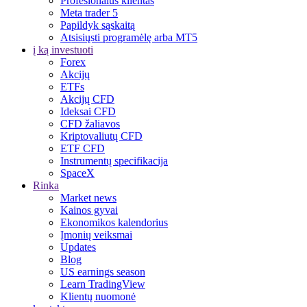
Profesionalus klientas
Meta trader 5
Papildyk sąskaitą
Atsisiųsti programėlę arba MT5
į ką investuoti
Forex
Akcijų
ETFs
Akcijų CFD
Ideksai CFD
CFD žaliavos
Kriptovaliutų CFD
ETF CFD
Instrumentų specifikacija
SpaceX
Rinka
Market news
Kainos gyvai
Ekonomikos kalendorius
Įmonių veiksmai
Updates
Blog
US earnings season
Learn TradingView
Klientų nuomonė