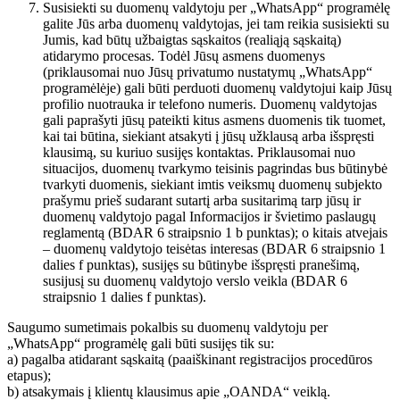
Susisiekti su duomenų valdytoju per „WhatsApp“ programėlę
galite Jūs arba duomenų valdytojas, jei tam reikia susisiekti su
Jumis, kad būtų užbaigtas sąskaitos (realiąją sąskaitą)
atidarymo procesas. Todėl Jūsų asmens duomenys
(priklausomai nuo Jūsų privatumo nustatymų „WhatsApp“
programėlėje) gali būti perduoti duomenų valdytojui kaip Jūsų
profilio nuotrauka ir telefono numeris. Duomenų valdytojas
gali paprašyti jūsų pateikti kitus asmens duomenis tik tuomet,
kai tai būtina, siekiant atsakyti į jūsų užklausą arba išspręsti
klausimą, su kuriuo susijęs kontaktas. Priklausomai nuo
situacijos, duomenų tvarkymo teisinis pagrindas bus būtinybė
tvarkyti duomenis, siekiant imtis veiksmų duomenų subjekto
prašymu prieš sudarant sutartį arba susitarimą tarp jūsų ir
duomenų valdytojo pagal Informacijos ir švietimo paslaugų
reglamentą (BDAR 6 straipsnio 1 b punktas); o kitais atvejais
– duomenų valdytojo teisėtas interesas (BDAR 6 straipsnio 1
dalies f punktas), susijęs su būtinybe išspręsti pranešimą,
susijusį su duomenų valdytojo verslo veikla (BDAR 6
straipsnio 1 dalies f punktas).
Saugumo sumetimais pokalbis su duomenų valdytoju per
„WhatsApp“ programėlę gali būti susijęs tik su:
a) pagalba atidarant sąskaitą (paaiškinant registracijos procedūros
etapus);
b) atsakymais į klientų klausimus apie „OANDA“ veiklą.