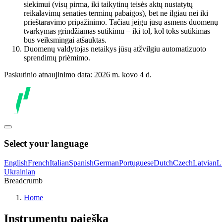
siekimui (visų pirma, iki taikytinų teisės aktų nustatytų
reikalavimų senaties terminų pabaigos), bet ne ilgiau nei iki
prieštaravimo pripažinimo. Tačiau jeigu jūsų asmens duomenų
tvarkymas grindžiamas sutikimu – iki tol, kol toks sutikimas
bus veiksmingai atšauktas.
Duomenų valdytojas netaikys jūsų atžvilgiu automatizuoto
sprendimų priėmimo.
Paskutinio atnaujinimo data: 2026 m. kovo 4 d.
Select your language
English
French
Italian
Spanish
German
Portuguese
Dutch
Czech
Latvian
L
Ukrainian
Breadcrumb
Home
Instrumentų paieška