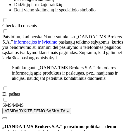
Didžiųjų ir mažųjų raidžių
Bent vieno skaitmenų ir specialiojo simbolio
Check all consents
Patvirtinu, kad perskaičiau ir sutinku su „OANDA TMS Brokers
S.A.”
informacijos ir švietimo
paslaugų teikimo sąlygomis, kurios
yra bendravimo su manimi dėl pasiūlymo ir telefoninės pagalbos
sąskaitos tvarkymo klausimais pagrindas. Suprantu, kad galiu bet
kada šios paslaugos atsisakyti.
Sutinku gauti „OANDA TMS Brokers S.A.” rinkodaros
informaciją apie produktus ir paslaugas, pvz., naujienas ir
akcijas, naudojant pateiktus kontaktinius duomenis:
El. paštas
SMS/MMS
ATSIDARYKITE DEMO SĄSKAITĄ »
„OANDA TMS Brokers S.A.“ privatumo politika – demo