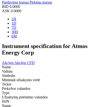
Pardavimo kursas
Pirkimo kursas
BID
0.0000
ASK
0.0000
1H
1D
7D
30D
6M
Instrument specification for Atmos
Energy Corp
Akcijos
Akcijos CFD
Name
Valiuta
Simbolis
Minimali užsakymo vertė
Ticker
Prekybos valandos
Type
Užsakymų priėmimo valandos
ISIN
Name