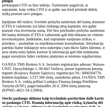
pinigai
prekiaujant CFD su šiuo teikėju. Turėtumėte pagalvoti, ar
suprantate, kaip veikia CFD ir ar galite sau leisti prisiimti didelę
riziką prarasti savo pinigus.
Ispėjimas dėl rizikos: Svertinė prekyba sandoriais dėl kainų skirtumo
(CFD) ir valiutomis yra labai rizikinga jūsų kapitalui, nes galite
prarasti visa investuota sumą. Dėl šios priežasties prekyba sandoriais
dėl kainų skirtumo (CFD) ir valiutomis gali būti tinkama ne visiems
investuotojams. Įsitikinkite, kad suprantate susijusias rizikas, o
prireikus – pasitarkite su nepriklausomais konsultantais. Informacija
pateikta šiame tinklapyje nera nukreipta į tam tikros šalies klientus, ir
nera skirta toms šalims kuriose šį informacija gali būti netinkama
pagal nurodytos šalies vietinius įstatymus ar teisinius reguliavimus.
OANDA TMS Brokers S.A. buveinės registracijos adresas: Warsaw
UNIT, Daszyńskiego 1, 00-843 Varšuva, įmonė registruota Įmonių
registre (Krajowy Rejestr Sądowy), registracijos Nr.: 0000204776.
Įstatinis kapitalas: 3,537.560 zlotų, sumokėtas pilnai. OANDA TMS
Brokers S.A. veiklą prižiuri Lenkijos Finansų Įstaigų Priežiūros
Tarnyba (KNF), pagal balandžio 26 d. 2004 metų įstatymą.
(KPWiG-4021-54-1/2004).
Stocks paslauga siūloma kaip kryžminio pardavimo dalis kartu
su paslauga CFD. Išsamią informaciją apie riziką, kylančią dėl
atskirų paslaugų, siūlomų kaip kryžminio pardavimo dalis, ir