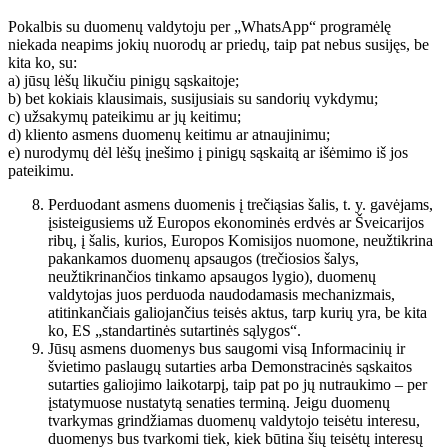
Pokalbis su duomenų valdytoju per „WhatsApp“ programėlę
niekada neapims jokių nuorodų ar priedų, taip pat nebus susijęs, be
kita ko, su:
a) jūsų lėšų likučiu pinigų sąskaitoje;
b) bet kokiais klausimais, susijusiais su sandorių vykdymu;
c) užsakymų pateikimu ar jų keitimu;
d) kliento asmens duomenų keitimu ar atnaujinimu;
e) nurodymų dėl lėšų įnešimo į pinigų sąskaitą ar išėmimo iš jos
pateikimu.
Perduodant asmens duomenis į trečiąsias šalis, t. y. gavėjams,
įsisteigusiems už Europos ekonominės erdvės ar Šveicarijos
ribų, į šalis, kurios, Europos Komisijos nuomone, neužtikrina
pakankamos duomenų apsaugos (trečiosios šalys,
neužtikrinančios tinkamo apsaugos lygio), duomenų
valdytojas juos perduoda naudodamasis mechanizmais,
atitinkančiais galiojančius teisės aktus, tarp kurių yra, be kita
ko, ES „standartinės sutartinės sąlygos“.
Jūsų asmens duomenys bus saugomi visą Informacinių ir
švietimo paslaugų sutarties arba Demonstracinės sąskaitos
sutarties galiojimo laikotarpį, taip pat po jų nutraukimo – per
įstatymuose nustatytą senaties terminą. Jeigu duomenų
tvarkymas grindžiamas duomenų valdytojo teisėtu interesu,
duomenys bus tvarkomi tiek, kiek būtina šių teisėtų interesų