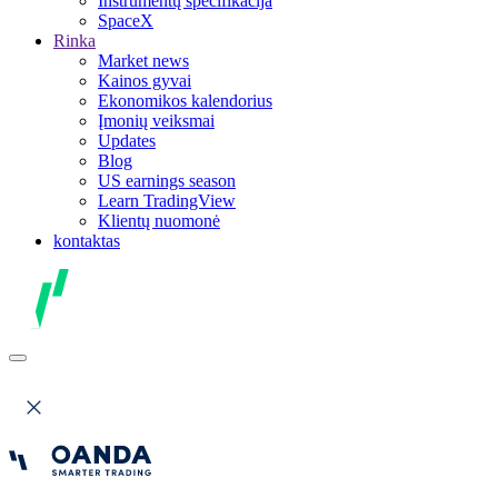
Instrumentų specifikacija
SpaceX
Rinka
Market news
Kainos gyvai
Ekonomikos kalendorius
Įmonių veiksmai
Updates
Blog
US earnings season
Learn TradingView
Klientų nuomonė
kontaktas