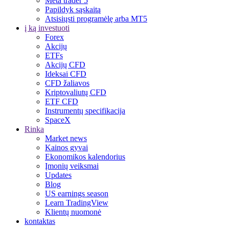
Meta trader 5
Papildyk sąskaitą
Atsisiųsti programėlę arba MT5
į ką investuoti
Forex
Akcijų
ETFs
Akcijų CFD
Ideksai CFD
CFD žaliavos
Kriptovaliutų CFD
ETF CFD
Instrumentų specifikacija
SpaceX
Rinka
Market news
Kainos gyvai
Ekonomikos kalendorius
Įmonių veiksmai
Updates
Blog
US earnings season
Learn TradingView
Klientų nuomonė
kontaktas