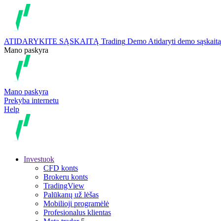
ATIDARYKITE SĄSKAITĄ
Trading
Demo
Atidaryti demo sąskaitą
Mano paskyra
Mano paskyra
Prekyba internetu
Help
Investuok
CFD konts
Brokeru konts
TradingView
Palūkanų už lėšas
Mobilioji programėlė
Profesionalus klientas