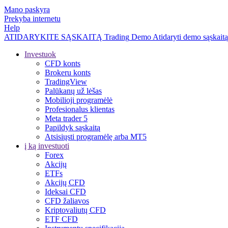
Mano paskyra
Prekyba internetu
Help
ATIDARYKITE SĄSKAITĄ
Trading
Demo
Atidaryti demo sąskaitą
Investuok
CFD konts
Brokeru konts
TradingView
Palūkanų už lėšas
Mobilioji programėlė
Profesionalus klientas
Meta trader 5
Papildyk sąskaitą
Atsisiųsti programėlę arba MT5
į ką investuoti
Forex
Akcijų
ETFs
Akcijų CFD
Ideksai CFD
CFD žaliavos
Kriptovaliutų CFD
ETF CFD