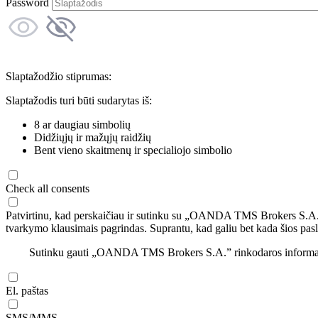
Password
Slaptažodžio stiprumas:
Slaptažodis turi būti sudarytas iš:
8 ar daugiau simbolių
Didžiųjų ir mažųjų raidžių
Bent vieno skaitmenų ir specialiojo simbolio
Check all consents
Patvirtinu, kad perskaičiau ir sutinku su „OANDA TMS Brokers S.A
tvarkymo klausimais pagrindas. Suprantu, kad galiu bet kada šios pasl
Sutinku gauti „OANDA TMS Brokers S.A.” rinkodaros informaciją 
El. paštas
SMS/MMS