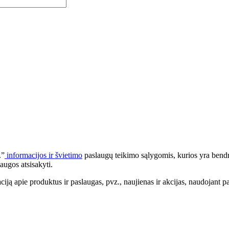
.”
informacijos ir švietimo
paslaugų teikimo sąlygomis, kurios yra bendr
augos atsisakyti.
apie produktus ir paslaugas, pvz., naujienas ir akcijas, naudojant pa