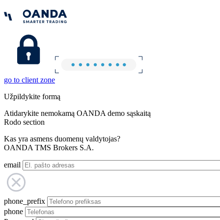
go to client zone
Užpildykite formą
Atidarykite nemokamą OANDA demo sąskaitą
Rodo section
Kas yra asmens duomenų valdytojas?
OANDA TMS Brokers S.A.
email
phone_prefix
phone