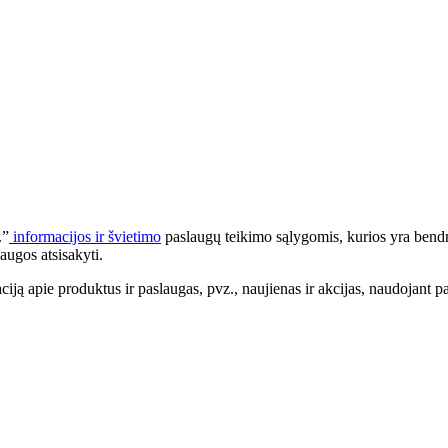
.”
informacijos ir švietimo
paslaugų teikimo sąlygomis, kurios yra bendr
augos atsisakyti.
apie produktus ir paslaugas, pvz., naujienas ir akcijas, naudojant pa