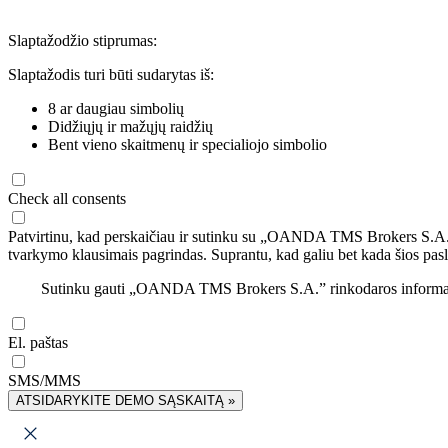
Slaptažodžio stiprumas:
Slaptažodis turi būti sudarytas iš:
8 ar daugiau simbolių
Didžiųjų ir mažųjų raidžių
Bent vieno skaitmenų ir specialiojo simbolio
Check all consents
Patvirtinu, kad perskaičiau ir sutinku su „OANDA TMS Brokers S.A
tvarkymo klausimais pagrindas. Suprantu, kad galiu bet kada šios pasl
Sutinku gauti „OANDA TMS Brokers S.A.” rinkodaros informaciją 
El. paštas
SMS/MMS
ATSIDARYKITE DEMO SĄSKAITĄ »